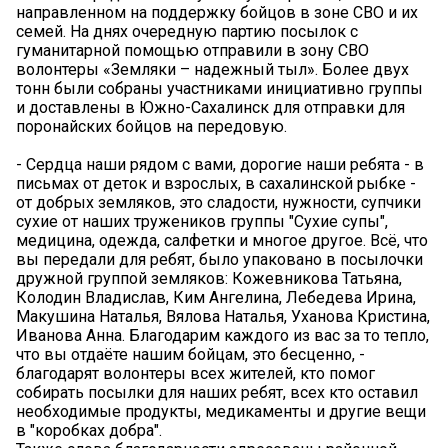
направленном на поддержку бойцов в зоне СВО и их
семей. На днях очередную партию посылок с
гуманитарной помощью отправили в зону СВО
волонтеры «Земляки – надежный тыл». Более двух
тонн были собраны участниками инициативно группы
и доставлены в Южно-Сахалинск для отправки для
поронайских бойцов на передовую.
- Сердца наши рядом с вами, дорогие наши ребята - в
письмах от деток и взрослых, в сахалинской рыбке -
от добрых земляков, это сладости, нужности, супчики
сухие от наших тружеников группы "Сухие супы",
медицина, одежда, салфетки и многое другое. Всё, что
вы передали для ребят, было упаковано в посылочки
дружной группой земляков: Кожевникова Татьяна,
Колодин Владислав, Ким Ангелина, Лебедева Ирина,
Макушина Наталья, Вялова Наталья, Уханова Кристина,
Иванова Анна. Благодарим каждого из вас за то тепло,
что вы отдаёте нашим бойцам, это бесценно, -
благодарят волонтеры всех жителей, кто помог
собирать посылки для наших ребят, всех кто оставил
необходимые продукты, медикаменты и другие вещи
в "коробках добра".