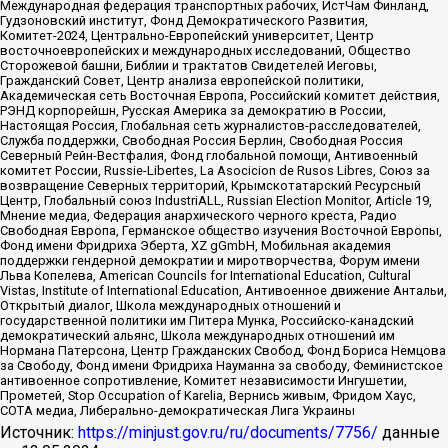
Международная федерация транспортных рабочих, ИстЧам Финланд,
Гудзоновский институт, Фонд Демократического Развития,
Комитет-2024, Центрально-Европейский университет, Центр
восточноевропейских и международных исследований, Общество
Сторожевой башни, Библии и трактатов Свидетелей Иеговы,
Гражданский Совет, Центр анализа европейской политики,
Академическая сеть Восточная Европа, Российский комитет действия,
РЭНД корпорейшн, Русская Америка за демократию в России,
Настоящая Россия, Глобальная сеть журналистов-расследователей,
Служба поддержки, Свободная Россия Берлин, Свободная Россия
Северный Рейн-Вестфалия, Фонд глобальной помощи, Антивоенный
комитет России, Russie-Libertes, La Asocicion de Rusos Libres, Союз за
возвращение Северных территорий, Крымскотатарский Ресурсный
Центр, Глобальный союз IndustriALL, Russian Election Monitor, Article 19,
Мнение медиа, Федерация анархического черного креста, Радио
Свободная Европа, Германское общество изучения Восточной Европы,
Фонд имени Фридриха Эберта, XZ gGmbH, Мобильная академия
поддержки гендерной демократии и миротворчества, Форум имени
Льва Копелева, American Councils for International Education, Cultural
Vistas, Institute of International Education, Антивоенное движение Антальи,
Открытый диалог, Школа международных отношений и
государственной политики им Питера Мунка, Российско-канадский
демократический альянс, Школа международных отношений им
Нормана Патерсона, Центр Гражданских Свобод, Фонд Бориса Немцова
за Свободу, Фонд имени Фридриха Науманна за свободу, Феминистское
антивоенное сопротивление, Комитет независимости Ингушетии,
Прометей, Stop Occupation of Karelia, Вернись живым, Фридом Хаус,
СОТА медиа, Либерально-демократическая Лига Украины
Источник:
https://minjust.gov.ru/ru/documents/7756/
данные