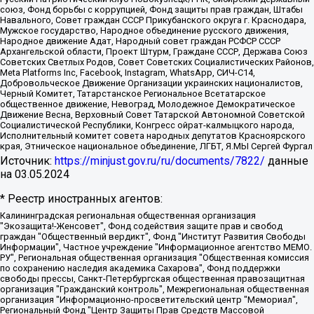
союз, Фонд борьбы с коррупцией, Фонд защиты прав граждан, Штабы
Навального, Совет граждан СССР Прикубанского округа г. Краснодара,
Мужское государство, Народное объединение русского движения,
Народное движение Адат, Народный совет граждан РСФСР СССР
Архангельской области, Проект Штурм, Граждане СССР, Держава Союз
Советских Светлых Родов, Совет Советских Социалистических Районов,
Meta Platforms Inc, Facebook, Instagram, WhatsApp, СИЧ-С14,
Добровольческое Движение Организации украинских националистов,
Черный Комитет, Татарстанское Региональное Всетатарское
общественное движение, Невоград, Молодежное Демократическое
Движение Весна, Верховный Совет Татарской Автономной Советской
Социалистической Республики, Конгресс ойрат-калмыцкого народа,
Исполнительный комитет совета народных депутатов Красноярского
края, Этническое национальное объединение, ЛГБТ, Я.МЫ Сергей Фургал
Источник:
https://minjust.gov.ru/ru/documents/7822/
данные
на
03.05.2024
* Реестр иностранных агентов:
Калининградская региональная общественная организация "Экозащита!-Женсовет", Фонд содействия защите прав и свобод граждан "Общественный вердикт", Фонд "Институт Развития Свободы Информации", Частное учреждение "Информационное агентство МЕМО. РУ", Региональная общественная организация "Общественная комиссия по сохранению наследия академика Сахарова", Фонд поддержки свободы прессы, Санкт-Петербургская общественная правозащитная организация "Гражданский контроль", Межрегиональная общественная организация "Информационно-просветительский центр "Мемориал", Региональный Фонд "Центр Защиты Прав Средств Массовой Информации", с 05.12.2023 Фонд "Центр Защиты Прав Средств массовой информации", Региональная общественная благотворительная организация помощи беженцам и мигрантам "Гражданское содействие", Негосударственное образовательное учреждение дополнительного профессионального образования (повышение квалификации) специалистов "АКАДЕМИЯ ПО ПРАВАМ ЧЕЛОВЕКА", Свердловская региональная общественная организация "Сутяжник", Автономная некоммерческая организация "Центр независимых социологических исследований", Союз общественных объединений "Российский исследовательский центр по правам человека", Региональное общественное учреждение научно-информационный центр "МЕМОРИАЛ", Некоммерческая организация "Фонд защиты гласности", Автономная некоммерческая организация "Институт прав человека", Городская общественная организация "Екатеринбургское общество "МЕМОРИАЛ", Городская общественная организация "Рязанское историко-просветительское и правозащитное общество "Мемориал" (Рязанский Мемориал), Челябинский региональный орган общественной самодеятельности – женское общественное объединение "Женщины Евразии", Челябинский региональный орган общественной самодеятельности "Уральская правозащитная группа", Фонд содействия защите здоровья и социальной справедливости имени Андрея Рылькова, Автономная Некоммерческая Организация "Аналитический Центр Юрия Левады", Автономная некоммерческая организация социальной поддержки населения "Проект Апрель", Региональная общественная организация помощи женщинам и детям, находящимся в кризисной ситуации "Информационно-методический центр "Анна", Фонд содействия развитию массовых коммуникаций и правовому просвещению "Так-так-Так", Фонд содействия устойчивому развитию "Серебряная тайга", Свердловский региональный общественный фонд социальных проектов "Новое время", "Idel.Реалии", Кавказ.Реалии, Крым.Реалии, Телеканал Настоящее Время, Татаро-башкирская служба Радио Свобода (Azatliq Radiosi), Радио Свободная Европа/Радио Свобода (PCE/PC), "Сибирь.Реалии", "Фактограф", Благотворительный фонд помощи осужденным и их семьям, Автономная некоммерческая организация "Институт глобализации и социальных движений", Фонд "В защиту прав заключенных", Частное учреждение "Центр поддержки и содействия развитию средств массовой информации", Пензенский региональный общественный благотворительный фонд "Гражданский союз", "Север.Реалии", Некоммерческая организация Фонд "Правовая инициатива", Общество с ограниченной ответственностью "Радио Свободная Европа/Радио Свобода", Чешское информационное агентство "MEDIUM-ORIENT", Красноярская региональная общественная организация "Мы против СПИДа", Камалягин Денис Николаевич, Маркелов Сергей Евгеньевич, Пономарев Лев Александрович, Савицкая Людмила Алексеевна, Автономная некоммерческая организация "Центр по работе с проблемой насилия "НАСИЛИЮ.НЕТ", Межрегиональный профессиональный союз работников здравоохранения "Альянс врачей", Юридическое лицо, зарегистрированное в Латвийской Республике, SIA "Medusa Project" (регистрационный номер 40103797863, дата регистрации 10.06.2014), Некоммерческая организация "Фонд по борьбе с коррупцией", Автономная некоммерческая организация "Институт права и публичной политики", Баданин Роман Сергеевич, Гликин Максим Александрович, Железнова Мария Михайловна, Лукьянова Юлия Сергеевна, Маетная Елизавета Витальевна, Маняхин Петр Борисович, Чуракова Ольга Владимировна, Ярош Юлия Петровна, Юридическое лицо "The Insider SIA", зарегистрированное в Риге, Латвийская Республика (дата регистрации 26.06.2015), являющееся администратором доменного имени интернет-издания "The Insider SIA", https://theins.ru, Постернак Алексей Евгеньевич, Рубин Михаил Аркадьевич, Анин Роман Александрович, Юридическое лицо Istories fonds, зарегистрированное в Латвийской Республике (регистрационный номер 50008295751, дата регистрации 24.02.2020), Великовский Дмитрий Александрович, Долинина Ирина Николаевна, Мароховская Алеся Алексеевна, Шлейнов Роман Юрьевич, Шмагун Олеся Валентиновна, Общество с ограниченной ответственностью "Альтаир 2021", Общество с ограниченной ответственностью "Вега 2021", Общество с ограниченной ответственностью "Главный редактор 2021", Общество с ограниченной ответственностью "Ромашки монолит", Важенков Артем Валерьевич, Ивановская областная общественная организация "Центр гендерных исследований", Гурман Юрий Альбертович, Медиапроект "ОВД-Инфо", Егоров Владимир Владимирович, Жилинский Владимир Александрович, Общество с ограниченной ответственностью "ЗП", Иванова София Юрьевна, Карезина Инна Павловна, Кильтау Екатерина Викторовна, Петров Алексей Викторович, Пискунов Сергей Евгеньевич, Смирнов Сергей Сергеевич, Тихонов Михаил Сергеевич, Общество с ограниченной ответственностью "ЖУРНАЛИСТ-ИНОСТРАННЫЙ АГЕНТ", Арапова Галина Юрьевна, Вольтская Татьяна Анатольевна, Американская компания "Mason G.E.S. Anonymous Foundation" (США), являющаяся владельцем интернет-издания https://mnews.world/, Компания "Stichting Bellingcat", зарегистрированная в Нидерландах (дата регистрации 11.07.2018), Захаров Андрей Вячеславович, Клепиковская Екатерина Дмитриевна, Общество с ограниченной ответственностью "МЕМО", Перл Роман Александрович, Симонов Евгений Алексеевич, Соловьева Елена Анатольевна, Сотников Даниил Владимирович, Сурначева Елизавета Дмитриевна, Автономная некоммерческая организация по защите прав человека и информированию населения "Якутия – Наше Мнение", Общество с ограниченной ответственностью "Москоу диджитал медиа", с 26.01.2023 Общество с ограниченной ответственностью "Чайка Белые сады", Ветошкина Валерия Валерьевна, Заговора Максим Александрович, Межрегиональное общественное движение "Российская ЛГБТ - сеть", Оленичев Максим Владимирович, Павлов Иван Юрьевич, Скворцова Елена Сергеевна, Общество с ограниченной ответственностью "Как бы инагент", Кочетков Игорь Викторович, Общество с ограниченной ответственностью "Честные выборы", Еланчик Олег Александрович, Общество с ограниченной ответственностью "Нобелевский призыв", Гималова Регина Эмилевна, Григорьев Андрей Валерьевич, Григорьева Алина Александровна, Ассоциация по содействию защите прав призывников, альтернативнослужащих и военнослужащих "Правозащитная группа "Гражданин.Армия.Право", Хисамова Регина Фаритовна, Автономная некоммерческая организация по реализации социально-правовых программ "Лилит", Дальневосточное общественное движение "Маяк", Санкт-Петербургская ЛГБТ-инициативная группа "Выход", Инициативная группа ЛГБТ+ "Реверс", Алексеев Андрей Викторович, Бекбулатова Таисия Львовна, Беляев Иван Михайлович, Владыкина Елена Сергеевна, Гельман Марат Александрович, Никульшина Вероника Юрьевна, Толоконникова Надежда Андреевна, Шендерович Виктор Анатольевич, Общество с ограниченной ответственностью "Данное сообщение", Общество с ограниченной ответственностью Издательский дом "Новая глава", Айнбиндер Александра Александровна, Московский комьюнити-центр для ЛГБТ+инициатив, Благотворительный фонд развития филантропии, Deutsche Welle (Германия, Kurt-Schumacher-Strasse 3, 53113 Bonn), Борзунова Мария Михайловна, Воробьев Виктор Викторович, Голубева Анна Львовна, Константинова Алла Михайловна, Малкова Ирина Владимировна, Мурадов Мурад Абдулгалимович, Осетинская Елизавета Николаевна, Понасенков Евгений Николаевич, Ганапольский Матвей Юрьевич, Киселев Евгений Алексеевич, Борухович Ирина Григорьевна, Дремин Иван Тимофеевич, Дубровский Дмитрий Викторович, Красноярская региональная общественная организация поддержки и развития альтернативных образовательных технологий и межкультурных коммуникаций "ИНТЕРРА", Маяковская Екатерина Алексеевна, Фейгин Марк Захарович, Филимонов Андрей Викторович, Дзугкоева Регина Николаевна, Доброхотов Роман Александрович, Дудь Юрий Александрович, Елкин Сергей Владимирович, Кругликов Кирилл Игоревич, Сабунаева Мария Леонидовна, Семенов Алексей Владимирович, Шаинян Карен Багратович, Шульман Екатерина Михайловна, Асафьев Артур Валерьевич, Вахштайн Виктор Семенович, Венедиктов Алексей Алексеевич, Лушникова Екатерина Евгеньевна, Волков Леонид Михайлович, Невзоров Александр Глебович, Пархоменко Сергей Борисович, Сироткин Ярослав Николаевич, Кара-Мурза Владимир Владимирович, Баранова Наталья Владимировна, Гозман Леонид Яковлевич, Кагарлицкий Борис Юльевич, Климарев Михаил Валерьевич, Милов Владимир Станиславович, Автономная некоммерческая организация Краснодарский центр современного искусства "Типография", Моргенштерн Алишер Тагирович, Соболь Любовь Эдуардовна, Общество с ограниченной ответственностью "ЛИЗА НОРМ", Каспаров Гарри Кимович, Ходорковский Михаил Борисович, Общество с ограниченной ответственностью "Апрельские тезисы", Данилович Ирина Брониславовна, Кашин Олег Владимирович, Петров Николай Владимирович, Пивоваров Алексей Владимирович, Соколов Михаил Владимирович, Цветкова Юлия Владимировна, Чичваркин Евгений Александрович, Комитет против пыток/Команда против пыток, Общество с ограниченной ответственностью "Первый научный", Общество с ограниченной ответственностью "Вертолет и ко", Белоцерковская Вероника Борисовна, Кац Максим Евгеньевич, Лазарева Татьяна Юрьевна, Шаведдинов Руслан Табризович, Яшин Илья Валерьевич, Общество с ограниченной ответственностью "Иноагент ААВ", Алешковский Дмитрий Петрович, Альбац Евгения Марковна, Быков Дмитрий Львович, Галямина Юлия Евгеньевна, Лойко Сергей Леонидович, Мартынов Кирилл Константинович, Медведев Сергей Александрович, Крашенинников Федор Геннадиевич, Гордеева Катерина Вл