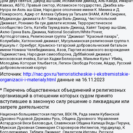
Дом двух святых, Джунд аш-Шам, Исламский джихад, Аль-Каида, Имарат
Кавказ, АБТО, Правый сектор, Исламское государство, Джабха аль-
Нусра ли-Ахль аш-Шам, Народное ополчение имени К. Минина и Д.
Пожарского, Аджр от Аллаха Субхану уа Тагьаля SHAM, АУМ Синрике,
Муджахеды джамаата Ат-Тавхида Валь-Джихад, Чистопольский
Джамаат, Рохнамо ба суи давлати исломи, Террористическое
сообщество Сеть, Катиба Таухид валь-Джихад, Хайят Тахрир аш-Шам,
Ахлю Сунна Валь Джамаа, National Socialism/White Power,
Артподготовка, Религиозная группа “Джамаат “Красный пахарь”,
Колумбайн, Хатлонский джамаат, Мусульманская религиозная группа п.
Кушкуль г. Оренбург, Крымско-татарский добровольческий батальон
имени Номана Челебиджихана, Азов, Партия исламского возрождения
Таджикистана, Народная самооборона, Дуббайский джамаат,
московская ячейка, Батал-Хаджи Белхороев, Маньяки Культ Убийц,
Молодёжь Которая Улыбается, Легион Свобода России, Айдар, Русский
добровольческий корпус
Источник:
http://nac.gov.ru/terroristicheskie-i-ekstremistskie-
organizacii-i-materialy.html
данные на
16.11.2023
* Перечень общественных объединений и религиозных
организаций в отношении которых судом принято
вступившее в законную силу решение о ликвидации или
запрете деятельности:
Национал-большевистская партия, ВЕК РА, Рада земли Кубанской
Духовно Родовой Державы Русь, Община Духовного Управления
Асгардской Веси Беловодья, Славянская Община Капища Веды Перуна,
Мужская Духовная Семинария Староверов-Инглингов, Нурджулар, К
Богодержавию, Таблиги Джамаат, Свидетели Иеговы, Русское