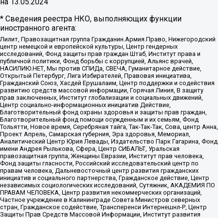
на
13.05.2024
* Сведения реестра НКО, выполняющих функции
иностранного агента:
Лилит, Правозащитная группа Гражданин.Армия.Право, Нижегородский
центр немецкой и европейской культуры, Центр гендерных
исследований, Фонд защиты прав граждан Штаб, Институт права и
публичной политики, Фонд борьбы с коррупцией, Альянс врачей,
НАСИЛИЮ.НЕТ, Мы против СПИДа, СВЕЧА, Гуманитарное действие,
Открытый Петербург, Лига Избирателей, Правовая инициатива,
Гражданский Союз, Хасдей Ерушалаим, Центр поддержки и содействия
развитию средств массовой информации, Горячая Линия, В защиту
прав заключенных, Институт глобализации и социальных движений,
Центр социально-информационных инициатив Действие,
Благотворительный фонд охраны здоровья и защиты прав граждан,
Благотворительный фонд помощи осужденным и их семьям, Фонд
Тольятти, Новое время, Серебряная тайга, Так-Так-Так, Сова, центр Анна,
Проект Апрель, Самарская губерния, Эра здоровья, Мемориал,
Аналитический Центр Юрия Левады, Издательство Парк Гагарина, Фонд
имени Андрея Рылькова, Сфера, Центр СИБАЛЬТ, Уральская
правозащитная группа, Женщины Евразии, Институт прав человека,
Фонд защиты гласности, Российский исследовательский центр по
правам человека, Дальневосточный центр развития гражданских
инициатив и социального партнерства, Гражданское действие, Центр
независимых социологических исследований, Сутяжник, АКАДЕМИЯ ПО
ПРАВАМ ЧЕЛОВЕКА, Центр развития некоммерческих организаций,
Частное учреждение в Калининграде Совета Министров северных
стран, Гражданское содействие, Трансперенси Интернешнл-Р, Центр
Защиты Прав Средств Массовой Информации, Институт развития