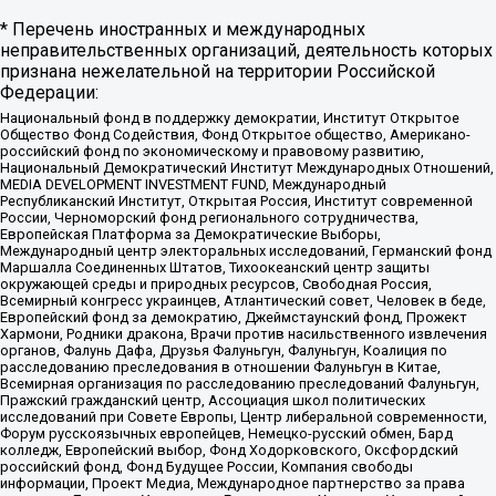
* Перечень иностранных и международных
неправительственных организаций, деятельность которых
признана нежелательной на территории Российской
Федерации:
Национальный фонд в поддержку демократии, Институт Открытое
Общество Фонд Содействия, Фонд Открытое общество, Американо-
российский фонд по экономическому и правовому развитию,
Национальный Демократический Институт Международных Отношений,
MEDIA DEVELOPMENT INVESTMENT FUND, Международный
Республиканский Институт, Открытая Россия, Институт современной
России, Черноморский фонд регионального сотрудничества,
Европейская Платформа за Демократические Выборы,
Международный центр электоральных исследований, Германский фонд
Маршалла Соединенных Штатов, Тихоокеанский центр защиты
окружающей среды и природных ресурсов, Свободная Россия,
Всемирный конгресс украинцев, Атлантический совет, Человек в беде,
Европейский фонд за демократию, Джеймстаунский фонд, Прожект
Хармони, Родники дракона, Врачи против насильственного извлечения
органов, Фалунь Дафа, Друзья Фалуньгун, Фалуньгун, Коалиция по
расследованию преследования в отношении Фалуньгун в Китае,
Всемирная организация по расследованию преследований Фалуньгун,
Пражский гражданский центр, Ассоциация школ политических
исследований при Совете Европы, Центр либеральной современности,
Форум русскоязычных европейцев, Немецко-русский обмен, Бард
колледж, Европейский выбор, Фонд Ходорковского, Оксфордский
российский фонд, Фонд Будущее России, Компания свободы
информации, Проект Медиа, Международное партнерство за права