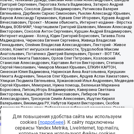
Для повышения удобства сайта мы используем
Источник:
https://minjust.gov.ru/uploaded/files/reestr-
cookies (
подробнее
). К сайту подключены
inostrannyih-agentov-22-03-2024.pdf
данные на
22.03.2024
сервисы Yandex.Metrika, LiveInternet, top.mail.ru,
которые также используют файлы cookies