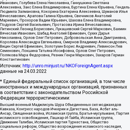
Иванович, Голубева Елена Николаевна, Ганнушкина Светлана
Алексеевна, Закс Елена Владимировна, Буртина Елена Юрьевна, Гендель
Людмила Залмановна, Кокорина Екатерина Алексеевна, Шуманов Илья
Вячеславович, Арапова Галина Юрьевна, Свечников Анатолий
Мариевич, Прохоров Вадим Юрьевич, Шахова Елена Владимировна,
Подузов Сергей Васильевич, Протасова Ирина Вячеславовна,
Литинский Леонид Борисович, Лукашевский Сергей Маркович, Бахмин
Вячеслав Иванович, Шабад Анатолий Ефимович, Сухих Дарья
Николаевна, Орлов Олег Петрович, Добровольская Анна Дмитриевна,
Королева Александра Евгеньевна, Смирнов Владимир Александрович,
Вицин Сергей Ефимович, Золотухин Борис Андреевич, Левинсон Лев
Семенович, Локшина Татьяна Иосифовна, Орлов Олег Петрович,
Полякова Мара Федоровна, Резник Генри Маркович, Захаров Герман
Константинович
Источник:
http://unro.minjust.ru/NKOForeignAgent.aspx
данные на
24.03.2022
* Единый федеральный список организаций, в том числе
иностранных и международных организаций, признанных
в соответствии с законодательством Российской
Федерации террористическими:
Высший военный Маджлисуль Шура Объединенных сил моджахедов
Кавказа, Конгресс народов Ичкерии и Дагестана, База, Асбат аль-
Ансар, Священная война, Исламская группа, Братья-мусульмане, Партия
исламского освобождения, Лашкар-И-Тайба, Исламская группа,
Движение Талибан, Исламская партия Туркестана, Общество
социальных реформ, Общество возрождения исламского наследия,