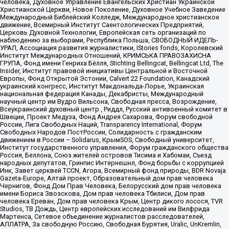
человека, Духовное Управление Евангельских Христиан Украинской
Христианской Церкви, Новое Поколение, Духовное Учебное Заведение
Международный Библейский Колледж, Международное христианское
движение, Всемирный Институт Саентологических Предприятий,
Церковь Духовной Технологии, Европейская сеть организаций по
наблюдению за выборами, Республика Польша, СВОБОДНЫЙ ИДЕЛЬ-
УРАЛ, Ассоциация развития журналистики, IStories fonds, Королевский
Институт Международных Отношений, КРИМСЬКА ПРАВОЗАХИСНА
ГРУПА, Фонд имени Генриха Бёлля, Stichting Bellingcat, Bellingcat Ltd, The
Insider, Институт правовой инициативы Центральной и Восточной
Европы, Фонд Открытой Эстонии, Calvert 22 Foundation, Канадский
украинский конгресс, Институт Макдональда-Лорье, Украинская
национальная федерация Канады, Декабристы, Международный
научный центр им Вудро Вильсона, Свободная пресса, Возрождение,
Всеукраинский духовный центр , Риддл, Русский антивоенный комитет в
Швеции, Проект Медуза, Фонд Андрея Сахарова, Форум свободной
России, Лига Свободных Наций, Transparеncy International, Форум
Свободных Народов ПостРоссии, Солидарность с гражданским
движением в России – Solidarus, КрымSOS, Свободный университет,
Институт государственного управления, Форум гражданского общества
Россия, Беллона, Союз жителей островов Тисима и Хабомаи, Съезд
народных депутатов, Гринпис Интернешнл, Фонд борьбы с коррупцией
Инк, Завет церквей TCCN, Агора, Всемирный фонд природы, BDR Novaja
Gazeta-Europe, Алтай проект, Образовательный дом прав человека
Чернигов, Фонд Дом Прав Человека, Белорусский дом прав человека
имени Бориса Звозскова, Дом прав человека Тбилиси, Дом прав
человека Ереван, Дом прав человека Крым, Центр дикого лосося, TVR
Studios, ТВ Дождь, Центр европейских исследований им Вилфрида
Мартенса, Сетевое объединение журналистов расследователей,
АЛЛАТРА, За свободную Россию, Свободная Бурятия, Uralic, UnKremlin,