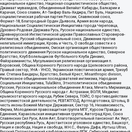
национальное единство, Национал-социалистическое общество,
Джамаат мувахидов, Объединенный Вилайат Кабарды, Балкарии и
Карачая, Союз славян, Ат-Такфир Валь-Хиджра, Пит Буль, Национал-
социалистическая рабочая партия России, Славянский союз,
Формат-18, Благородный Орден Дьявола, Армия воли народа,
Национальная Социалистическая Инициатива города Череповца,
Духовно-Родовая Держава Русь, Русское национальное единство,
Древнерусской Инглистической церкви Православных Староверов-
Инглингов, Русский общенациональный союз, Движение против
нелегальной иммиграции, Кровь и Честь, О свободе совести и о
религиозных объединениях, Омская организация общественного
политического движения Русское национальное единство, Северное
Братство, Клуб Болельщиков Футбольного Клуба Динамо,
Файзрахманисты, Мусульманская религиозная организация п.
Боровский, Община Коренного Русского народа Щелковского района,
Правый сектор, УНА - УНСО, Украинская повстанческая армия, Тризуб
им. Степана Бандеры, Братство, Белый Крест, Misanthropic division,
Религиозное объединение последователей инглиизма, Народная
Социальная Инициатива, TulaSkins, Этнополитическое объединение
Русские, Русское национальное объединение Атака, Мечеть Мирмамеда,
Община Коренного Русского народа г. Астрахани, ВОЛЯ, Меджлис
крымскотатарского народа, Рубеж Севера, ТОЙС, О противодействии
экстремистской деятельности, РЕВТАТПОД, Артподготовка, Штольц, В
честь иконы Божией Матери Державная, Сектор 16, Независимость,
Фирма, Молодежная правозащитная группа МПГ, Курсом Правды и
Единения, Каракольская инициативная группа, Автоград Крю, Союз
Славянских Сил Руси, Алля-Аят, Благотворительный пансионат Ак Умут,
Русская республика Русь, Арестантское уголовное единство, Башкорт,
Нация и свобода, Нация и свобода, W.H.С., Фалунь Дафа, Иртыш Ultras,
Русский Патриотический клуб-Новокузнецк/РПК, Сибирский державный