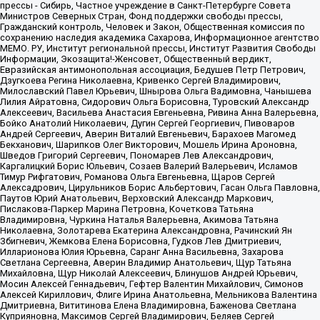
прессы - Сибирь, Частное учреждение в Санкт-Петербурге Совета
Министров Северных Стран, Фонд поддержки свободы прессы,
Гражданский контроль, Человек и Закон, Общественная комиссия по
сохранению наследия академика Сахарова, Информационное агентство
МЕМО. РУ, Институт региональной прессы, Институт Развития Свободы
Информации, Экозащита!-Женсовет, Общественный вердикт,
Евразийская антимонопольная ассоциация, Бедушев Петр Петрович,
Дзугкоева Регина Николаевна, Кривенко Сергей Владимирович,
Милославский Павел Юрьевич, Шнырова Ольга Вадимовна, Чанышева
Лилия Айратовна, Сидорович Ольга Борисовна, Туровский Александр
Алексеевич, Васильева Анастасия Евгеньевна, Ривина Анна Валерьевна,
Бойко Анатолий Николаевич, Дугин Сергей Георгиевич, Пивоваров
Андрей Сергеевич, Аверин Виталий Евгеньевич, Барахоев Магомед
Бекханович, Шарипков Олег Викторович, Мошель Ирина Ароновна,
Шведов Григорий Сергеевич, Пономарев Лев Александрович,
Каргалицкий Борис Юльевич, Созаев Валерий Валерьевич, Исламов
Тимур Рифгатович, Романова Ольга Евгеньевна, Щаров Сергей
Алексадрович, Цирульников Борис Альбертович, Гасан Ольга Павловна,
Паутов Юрий Анатольевич, Верховский Александр Маркович,
Пислакова-Паркер Марина Петровна, Кочеткова Татьяна
Владимировна, Чуркина Наталья Валерьевна, Акимова Татьяна
Николаевна, Золотарева Екатерина Александровна, Рачинский Ян
Збигневич, Жемкова Елена Борисовна, Гудков Лев Дмитриевич,
Илларионова Юлия Юрьевна, Саранг Анна Васильевна, Захарова
Светлана Сергеевна, Аверин Владимир Анатольевич, Щур Татьяна
Михайловна, Щур Николай Алексеевич, Блинушов Андрей Юрьевич,
Мосин Алексей Геннадьевич, Гефтер Валентин Михайлович, Симонов
Алексей Кириллович, Флиге Ирина Анатольевна, Мельникова Валентина
Дмитриевна, Вититинова Елена Владимировна, Баженова Светлана
Куприяновна, Максимов Сергей Владимирович, Беляев Сергей