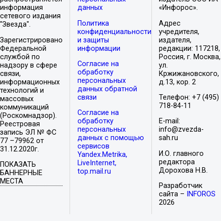
информация
данных
«Инфорос».
сетевого издания
Политика
Адрес
"Звезда".
конфиденциальности
учредителя,
Зарегистрировано
и защиты
издателя,
Федеральной
информации
редакции: 117218,
службой по
Россия, г. Москва,
Согласие на
надзору в сфере
ул.
обработку
связи,
Кржижановского,
персональных
информационных
д.13, кор. 2
данных обратной
технологий и
связи
Телефон: +7 (495)
массовых
718-84-11
коммуникаций
Согласие на
(Роскомнадзор).
обработку
E-mail:
Реестровая
персональных
info@zvezda-
запись ЭЛ № ФС
данных с помощью
sah.ru
77 –79962 от
сервисов
31.12.2020г.
И.О. главного
Yandex.Metrika,
редактора
LiveInternet,
ПОКАЗАТЬ
Дорохова Н.В.
top.mail.ru
БАННЕРНЫЕ
МЕСТА
Разработчик
сайта –
INFOROS
2026