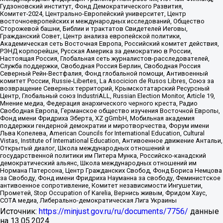
Гудзоновский институт, Фонд Демократического Развития,
Комитет-2024, Центрально-Европейский университет, Центр
восточноевропейских и международных исследований, Общество
Сторожевой башни, Библии и трактатов Свидетелей Иеговы,
Гражданский Совет, Центр анализа европейской политики,
Академическая сеть Восточная Европа, Российский комитет действия,
РЭНД корпорейшн, Русская Америка за демократию в России,
Настоящая Россия, Глобальная сеть журналистов-расследователей,
Служба поддержки, Свободная Россия Берлин, Свободная Россия
Северный Рейн-Вестфалия, Фонд глобальной помощи, Антивоенный
комитет России, Russie-Libertes, La Asocicion de Rusos Libres, Союз за
возвращение Северных территорий, Крымскотатарский Ресурсный
Центр, Глобальный союз IndustriALL, Russian Election Monitor, Article 19,
Мнение медиа, Федерация анархического черного креста, Радио
Свободная Европа, Германское общество изучения Восточной Европы,
Фонд имени Фридриха Эберта, XZ gGmbH, Мобильная академия
поддержки гендерной демократии и миротворчества, Форум имени
Льва Копелева, American Councils for International Education, Cultural
Vistas, Institute of International Education, Антивоенное движение Антальи,
Открытый диалог, Школа международных отношений и
государственной политики им Питера Мунка, Российско-канадский
демократический альянс, Школа международных отношений им
Нормана Патерсона, Центр Гражданских Свобод, Фонд Бориса Немцова
за Свободу, Фонд имени Фридриха Науманна за свободу, Феминистское
антивоенное сопротивление, Комитет независимости Ингушетии,
Прометей, Stop Occupation of Karelia, Вернись живым, Фридом Хаус,
СОТА медиа, Либерально-демократическая Лига Украины
Источник:
https://minjust.gov.ru/ru/documents/7756/
данные
на
13.05.2024