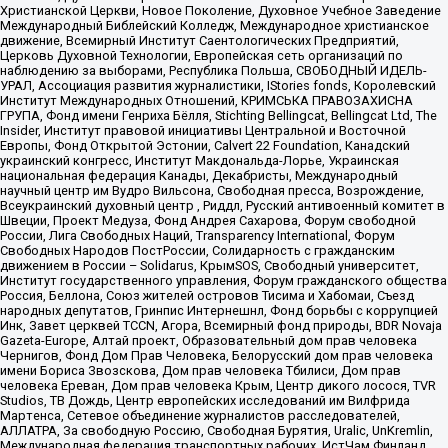
Христианской Церкви, Новое Поколение, Духовное Учебное Заведение
Международный Библейский Колледж, Международное христианское
движение, Всемирный Институт Саентологических Предприятий,
Церковь Духовной Технологии, Европейская сеть организаций по
наблюдению за выборами, Республика Польша, СВОБОДНЫЙ ИДЕЛЬ-
УРАЛ, Ассоциация развития журналистики, IStories fonds, Королевский
Институт Международных Отношений, КРИМСЬКА ПРАВОЗАХИСНА
ГРУПА, Фонд имени Генриха Бёлля, Stichting Bellingcat, Bellingcat Ltd, The
Insider, Институт правовой инициативы Центральной и Восточной
Европы, Фонд Открытой Эстонии, Calvert 22 Foundation, Канадский
украинский конгресс, Институт Макдональда-Лорье, Украинская
национальная федерация Канады, Декабристы, Международный
научный центр им Вудро Вильсона, Свободная пресса, Возрождение,
Всеукраинский духовный центр , Риддл, Русский антивоенный комитет в
Швеции, Проект Медуза, Фонд Андрея Сахарова, Форум свободной
России, Лига Свободных Наций, Transparеncy International, Форум
Свободных Народов ПостРоссии, Солидарность с гражданским
движением в России – Solidarus, КрымSOS, Свободный университет,
Институт государственного управления, Форум гражданского общества
Россия, Беллона, Союз жителей островов Тисима и Хабомаи, Съезд
народных депутатов, Гринпис Интернешнл, Фонд борьбы с коррупцией
Инк, Завет церквей TCCN, Агора, Всемирный фонд природы, BDR Novaja
Gazeta-Europe, Алтай проект, Образовательный дом прав человека
Чернигов, Фонд Дом Прав Человека, Белорусский дом прав человека
имени Бориса Звозскова, Дом прав человека Тбилиси, Дом прав
человека Ереван, Дом прав человека Крым, Центр дикого лосося, TVR
Studios, ТВ Дождь, Центр европейских исследований им Вилфрида
Мартенса, Сетевое объединение журналистов расследователей,
АЛЛАТРА, За свободную Россию, Свободная Бурятия, Uralic, UnKremlin,
Международная федерация транспортных рабочих, ИстЧам Финланд,