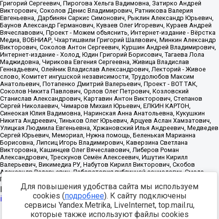
Для повышения удобства сайта мы используем
Источник:
https://minjust.gov.ru/uploaded/files/reestr-
cookies (
подробнее
). К сайту подключены
inostrannyih-agentov-22-03-2024.pdf
данные на
22.03.2024
сервисы Yandex.Metrika, LiveInternet, top.mail.ru,
которые также используют файлы cookies
Разработка -