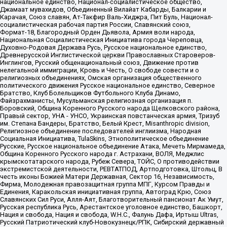
национальное единство, Национал-социалистическое общество,
Джамаат мувахидов, Объединенный Вилайат Кабарды, Балкарии и
Карачая, Союз славян, Ат-Такфир Валь-Хиджра, Пит Буль, Национал-
социалистическая рабочая партия России, Славянский союз,
Формат-18, Благородный Орден Дьявола, Армия воли народа,
Национальная Социалистическая Инициатива города Череповца,
Духовно-Родовая Держава Русь, Русское национальное единство,
Древнерусской Инглистической церкви Православных Староверов-
Инглингов, Русский общенациональный союз, Движение против
нелегальной иммиграции, Кровь и Честь, О свободе совести и о
религиозных объединениях, Омская организация общественного
политического движения Русское национальное единство, Северное
Братство, Клуб Болельщиков Футбольного Клуба Динамо,
Файзрахманисты, Мусульманская религиозная организация п.
Боровский, Община Коренного Русского народа Щелковского района,
Правый сектор, УНА - УНСО, Украинская повстанческая армия, Тризуб
им. Степана Бандеры, Братство, Белый Крест, Misanthropic division,
Религиозное объединение последователей инглиизма, Народная
Социальная Инициатива, TulaSkins, Этнополитическое объединение
Русские, Русское национальное объединение Атака, Мечеть Мирмамеда,
Община Коренного Русского народа г. Астрахани, ВОЛЯ, Меджлис
крымскотатарского народа, Рубеж Севера, ТОЙС, О противодействии
экстремистской деятельности, РЕВТАТПОД, Артподготовка, Штольц, В
честь иконы Божией Матери Державная, Сектор 16, Независимость,
Фирма, Молодежная правозащитная группа МПГ, Курсом Правды и
Единения, Каракольская инициативная группа, Автоград Крю, Союз
Славянских Сил Руси, Алля-Аят, Благотворительный пансионат Ак Умут,
Русская республика Русь, Арестантское уголовное единство, Башкорт,
Нация и свобода, Нация и свобода, W.H.С., Фалунь Дафа, Иртыш Ultras,
Русский Патриотический клуб-Новокузнецк/РПК, Сибирский державный