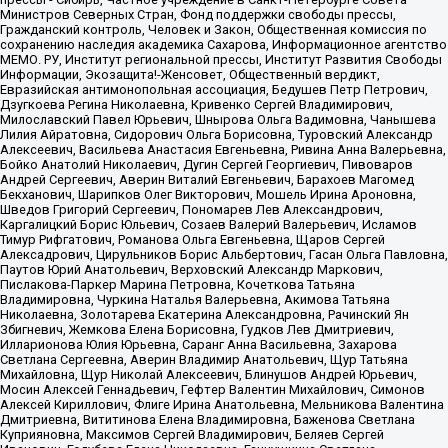
Министров Северных Стран, Фонд поддержки свободы прессы,
Гражданский контроль, Человек и Закон, Общественная комиссия по
сохранению наследия академика Сахарова, Информационное агентство
МЕМО. РУ, Институт региональной прессы, Институт Развития Свободы
Информации, Экозащита!-Женсовет, Общественный вердикт,
Евразийская антимонопольная ассоциация, Бедушев Петр Петрович,
Дзугкоева Регина Николаевна, Кривенко Сергей Владимирович,
Милославский Павел Юрьевич, Шнырова Ольга Вадимовна, Чанышева
Лилия Айратовна, Сидорович Ольга Борисовна, Туровский Александр
Алексеевич, Васильева Анастасия Евгеньевна, Ривина Анна Валерьевна,
Бойко Анатолий Николаевич, Дугин Сергей Георгиевич, Пивоваров
Андрей Сергеевич, Аверин Виталий Евгеньевич, Барахоев Магомед
Бекханович, Шарипков Олег Викторович, Мошель Ирина Ароновна,
Шведов Григорий Сергеевич, Пономарев Лев Александрович,
Каргалицкий Борис Юльевич, Созаев Валерий Валерьевич, Исламов
Тимур Рифгатович, Романова Ольга Евгеньевна, Щаров Сергей
Алексадрович, Цирульников Борис Альбертович, Гасан Ольга Павловна,
Паутов Юрий Анатольевич, Верховский Александр Маркович,
Пислакова-Паркер Марина Петровна, Кочеткова Татьяна
Владимировна, Чуркина Наталья Валерьевна, Акимова Татьяна
Николаевна, Золотарева Екатерина Александровна, Рачинский Ян
Збигневич, Жемкова Елена Борисовна, Гудков Лев Дмитриевич,
Илларионова Юлия Юрьевна, Саранг Анна Васильевна, Захарова
Светлана Сергеевна, Аверин Владимир Анатольевич, Щур Татьяна
Михайловна, Щур Николай Алексеевич, Блинушов Андрей Юрьевич,
Мосин Алексей Геннадьевич, Гефтер Валентин Михайлович, Симонов
Алексей Кириллович, Флиге Ирина Анатольевна, Мельникова Валентина
Дмитриевна, Вититинова Елена Владимировна, Баженова Светлана
Куприяновна, Максимов Сергей Владимирович, Беляев Сергей