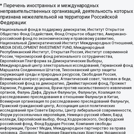
* Перечень иностранных и международных
неправительственных организаций, деятельность которых
признана нежелательной на территории Российской
Федерации:
Национальный фонд в поддержку демократии, Институт Открытое
Общество Фонд Содействия, Фонд Открытое общество, Американо-
российский фонд по экономическому и правовому развитию,
Национальный Демократический Институт Международных Отношений,
MEDIA DEVELOPMENT INVESTMENT FUND, Международный
Республиканский Институт, Открытая Россия, Институт современной
России, Черноморский фонд регионального сотрудничества,
Европейская Платформа за Демократические Выборы,
Международный центр электоральных исследований, Германский фонд
Маршалла Соединенных Штатов, Тихоокеанский центр защиты
окружающей среды и природных ресурсов, Свободная Россия,
Всемирный конгресс украинцев, Атлантический совет, Человек в беде,
Европейский фонд за демократию, Джеймстаунский фонд, Прожект
Хармони, Родники дракона, Врачи против насильственного извлечения
органов, Фалунь Дафа, Друзья Фалуньгун, Фалуньгун, Коалиция по
расследованию преследования в отношении Фалуньгун в Китае,
Всемирная организация по расследованию преследований Фалуньгун,
Пражский гражданский центр, Ассоциация школ политических
исследований при Совете Европы, Центр либеральной современности,
Форум русскоязычных европейцев, Немецко-русский обмен, Бард
колледж, Европейский выбор, Фонд Ходорковского, Оксфордский
российский фонд, Фонд Будущее России, Компания свободы
информации, Проект Медиа, Международное партнерство за права
человека, Духовное Управление Евангельских Христиан Украинской