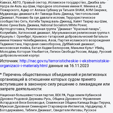
Кавказ, АБТО, Правый сектор, Исламское государство, Джабха аль-
Нусра ли-Ахль аш-Шам, Народное ополчение имени К. Минина и Д.
Пожарского, Аджр от Аллаха Субхану уа Тагьаля SHAM, АУМ Синрике,
Муджахеды джамаата Ат-Тавхида Валь-Джихад, Чистопольский
Джамаат, Рохнамо ба суи давлати исломи, Террористическое
сообщество Сеть, Катиба Таухид валь-Джихад, Хайят Тахрир аш-Шам,
Ахлю Сунна Валь Джамаа, National Socialism/White Power,
Артподготовка, Религиозная группа “Джамаат “Красный пахарь”,
Колумбайн, Хатлонский джамаат, Мусульманская религиозная группа п.
Кушкуль г. Оренбург, Крымско-татарский добровольческий батальон
имени Номана Челебиджихана, Азов, Партия исламского возрождения
Таджикистана, Народная самооборона, Дуббайский джамаат,
московская ячейка, Батал-Хаджи Белхороев, Маньяки Культ Убийц,
Молодёжь Которая Улыбается, Легион Свобода России, Айдар, Русский
добровольческий корпус
Источник:
http://nac.gov.ru/terroristicheskie-i-ekstremistskie-
organizacii-i-materialy.html
данные на
16.11.2023
* Перечень общественных объединений и религиозных
организаций в отношении которых судом принято
вступившее в законную силу решение о ликвидации или
запрете деятельности:
Национал-большевистская партия, ВЕК РА, Рада земли Кубанской
Духовно Родовой Державы Русь, Община Духовного Управления
Асгардской Веси Беловодья, Славянская Община Капища Веды Перуна,
Мужская Духовная Семинария Староверов-Инглингов, Нурджулар, К
Богодержавию, Таблиги Джамаат, Свидетели Иеговы, Русское