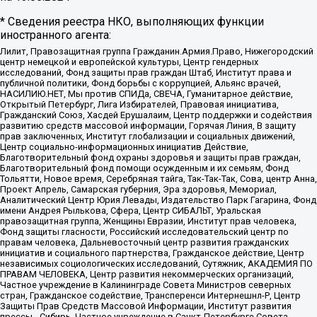
* Сведения реестра НКО, выполняющих функции
иностранного агента:
Лилит, Правозащитная группа Гражданин.Армия.Право, Нижегородский
центр немецкой и европейской культуры, Центр гендерных
исследований, Фонд защиты прав граждан Штаб, Институт права и
публичной политики, Фонд борьбы с коррупцией, Альянс врачей,
НАСИЛИЮ.НЕТ, Мы против СПИДа, СВЕЧА, Гуманитарное действие,
Открытый Петербург, Лига Избирателей, Правовая инициатива,
Гражданский Союз, Хасдей Ерушалаим, Центр поддержки и содействия
развитию средств массовой информации, Горячая Линия, В защиту
прав заключенных, Институт глобализации и социальных движений,
Центр социально-информационных инициатив Действие,
Благотворительный фонд охраны здоровья и защиты прав граждан,
Благотворительный фонд помощи осужденным и их семьям, Фонд
Тольятти, Новое время, Серебряная тайга, Так-Так-Так, Сова, центр Анна,
Проект Апрель, Самарская губерния, Эра здоровья, Мемориал,
Аналитический Центр Юрия Левады, Издательство Парк Гагарина, Фонд
имени Андрея Рылькова, Сфера, Центр СИБАЛЬТ, Уральская
правозащитная группа, Женщины Евразии, Институт прав человека,
Фонд защиты гласности, Российский исследовательский центр по
правам человека, Дальневосточный центр развития гражданских
инициатив и социального партнерства, Гражданское действие, Центр
независимых социологических исследований, Сутяжник, АКАДЕМИЯ ПО
ПРАВАМ ЧЕЛОВЕКА, Центр развития некоммерческих организаций,
Частное учреждение в Калининграде Совета Министров северных
стран, Гражданское содействие, Трансперенси Интернешнл-Р, Центр
Защиты Прав Средств Массовой Информации, Институт развития
прессы - Сибирь, Частное учреждение в Санкт-Петербурге Совета