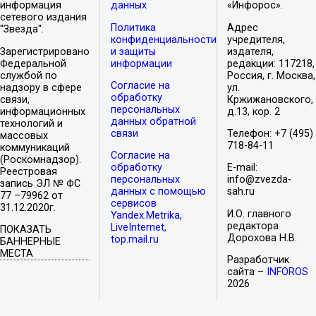
информация
данных
«Инфорос».
сетевого издания
Политика
Адрес
"Звезда".
конфиденциальности
учредителя,
Зарегистрировано
и защиты
издателя,
Федеральной
информации
редакции: 117218,
службой по
Россия, г. Москва,
Согласие на
надзору в сфере
ул.
обработку
связи,
Кржижановского,
персональных
информационных
д.13, кор. 2
данных обратной
технологий и
связи
Телефон: +7 (495)
массовых
718-84-11
коммуникаций
Согласие на
(Роскомнадзор).
обработку
E-mail:
Реестровая
персональных
info@zvezda-
запись ЭЛ № ФС
данных с помощью
sah.ru
77 –79962 от
сервисов
31.12.2020г.
И.О. главного
Yandex.Metrika,
редактора
LiveInternet,
ПОКАЗАТЬ
Дорохова Н.В.
top.mail.ru
БАННЕРНЫЕ
МЕСТА
Разработчик
сайта –
INFOROS
2026