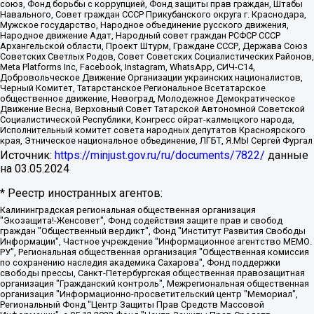
союз, Фонд борьбы с коррупцией, Фонд защиты прав граждан, Штабы
Навального, Совет граждан СССР Прикубанского округа г. Краснодара,
Мужское государство, Народное объединение русского движения,
Народное движение Адат, Народный совет граждан РСФСР СССР
Архангельской области, Проект Штурм, Граждане СССР, Держава Союз
Советских Светлых Родов, Совет Советских Социалистических Районов,
Meta Platforms Inc, Facebook, Instagram, WhatsApp, СИЧ-С14,
Добровольческое Движение Организации украинских националистов,
Черный Комитет, Татарстанское Региональное Всетатарское
общественное движение, Невоград, Молодежное Демократическое
Движение Весна, Верховный Совет Татарской Автономной Советской
Социалистической Республики, Конгресс ойрат-калмыцкого народа,
Исполнительный комитет совета народных депутатов Красноярского
края, Этническое национальное объединение, ЛГБТ, Я.МЫ Сергей Фургал
Источник:
https://minjust.gov.ru/ru/documents/7822/
данные
на
03.05.2024
* Реестр иностранных агентов:
Калининградская региональная общественная организация "Экозащита!-Женсовет", Фонд содействия защите прав и свобод граждан "Общественный вердикт", Фонд "Институт Развития Свободы Информации", Частное учреждение "Информационное агентство МЕМО. РУ", Региональная общественная организация "Общественная комиссия по сохранению наследия академика Сахарова", Фонд поддержки свободы прессы, Санкт-Петербургская общественная правозащитная организация "Гражданский контроль", Межрегиональная общественная организация "Информационно-просветительский центр "Мемориал", Региональный Фонд "Центр Защиты Прав Средств Массовой Информации", с 05.12.2023 Фонд "Центр Защиты Прав Средств массовой информации", Региональная общественная благотворительная организация помощи беженцам и мигрантам "Гражданское содействие", Негосударственное образовательное учреждение дополнительного профессионального образования (повышение квалификации) специалистов "АКАДЕМИЯ ПО ПРАВАМ ЧЕЛОВЕКА", Свердловская региональная общественная организация "Сутяжник", Автономная некоммерческая организация "Центр независимых социологических исследований", Союз общественных объединений "Российский исследовательский центр по правам человека", Региональное общественное учреждение научно-информационный центр "МЕМОРИАЛ", Некоммерческая организация "Фонд защиты гласности", Автономная некоммерческая организация "Институт прав человека", Городская общественная организация "Екатеринбургское общество "МЕМОРИАЛ", Городская общественная организация "Рязанское историко-просветительское и правозащитное общество "Мемориал" (Рязанский Мемориал), Челябинский региональный орган общественной самодеятельности – женское общественное объединение "Женщины Евразии", Челябинский региональный орган общественной самодеятельности "Уральская правозащитная группа", Фонд содействия защите здоровья и социальной справедливости имени Андрея Рылькова, Автономная Некоммерческая Организация "Аналитический Центр Юрия Левады", Автономная некоммерческая организация социальной поддержки населения "Проект Апрель", Региональная общественная организация помощи женщинам и детям, находящимся в кризисной ситуации "Информационно-методический центр "Анна", Фонд содействия развитию массовых коммуникаций и правовому просвещению "Так-так-Так", Фонд содействия устойчивому развитию "Серебряная тайга", Свердловский региональный общественный фонд социальных проектов "Новое время", "Idel.Реалии", Кавказ.Реалии, Крым.Реалии, Телеканал Настоящее Время, Татаро-башкирская служба Радио Свобода (Azatliq Radiosi), Радио Свободная Европа/Радио Свобода (PCE/PC), "Сибирь.Реалии", "Фактограф", Благотворительный фонд помощи осужденным и их семьям, Автономная некоммерческая организация "Институт глобализации и социальных движений", Фонд "В защиту прав заключенных", Частное учреждение "Центр поддержки и содействия развитию средств массовой информации", Пензенский региональный общественный благотворительный фонд "Гражданский союз", "Север.Реалии", Некоммерческая организация Фонд "Правовая инициатива", Общество с ограниченной ответственностью "Радио Свободная Европа/Радио Свобода", Чешское информационное агентство "MEDIUM-ORIENT", Красноярская региональная общественная организация "Мы против СПИДа", Камалягин Денис Николаевич, Маркелов Сергей Евгеньевич, Пономарев Лев Александрович, Савицкая Людмила Алексеевна, Автономная некоммерческая организация "Центр по работе с проблемой насилия "НАСИЛИЮ.НЕТ", Межрегиональный профессиональный союз работников здравоохранения "Альянс врачей", Юридическое лицо, зарегистрированное в Латвийской Республике, SIA "Medusa Project" (регистрационный номер 40103797863, дата регистрации 10.06.2014), Некоммерческая организация "Фонд по борьбе с коррупцией", Автономная некоммерческая организация "Институт права и публичной политики", Баданин Роман Сергеевич, Гликин Максим Александрович, Железнова Мария Михайловна, Лукьянова Юлия Сергеевна, Маетная Елизавета Витальевна, Маняхин Петр Борисович, Чуракова Ольга Владимировна, Ярош Юлия Петровна, Юридическое лицо "The Insider SIA", зарегистрированное в Риге, Латвийская Республика (дата регистрации 26.06.2015), являющееся администратором доменного имени интернет-издания "The Insider SIA", https://theins.ru, Постернак Алексей Евгеньевич, Рубин Михаил Аркадьевич, Анин Роман Александрович, Юридическое лицо Istories fonds, зарегистрированное в Латвийской Республике (регистрационный номер 50008295751, дата регистрации 24.02.2020), Великовский Дмитрий Александрович, Долинина Ирина Николаевна, Мароховская Алеся Алексеевна, Шлейнов Роман Юрьевич, Шмагун Олеся Валентиновна, Общество с ограниченной ответственностью "Альтаир 2021", Общество с ограниченной ответственностью "Вега 2021", Общество с ограниченной ответственностью "Главный редактор 2021", Общество с ограниченной ответственностью "Ромашки монолит", Важенков Артем Валерьевич, Ивановская областная общественная организация "Центр гендерных исследований", Гурман Юрий Альбертович, Медиапроект "ОВД-Инфо", Егоров Владимир Владимирович, Жилинский Владимир Александрович, Общество с ограниченной ответственностью "ЗП", Иванова София Юрьевна, Карезина Инна Павловна, Кильтау Екатерина Викторовна, Петров Алексей Викторович, Пискунов Сергей Евгеньевич, Смирнов Сергей Сергеевич, Тихонов Михаил Сергеевич, Общество с ограниченной ответственностью "ЖУРНАЛИСТ-ИНОСТРАННЫЙ АГЕНТ", Арапова Галина Юрьевна, Вольтская Татьяна Анатольевна, Американская компания "Mason G.E.S. Anonymous Foundation" (США), являющаяся владельцем интернет-издания https://mnews.world/, Компания "Stichting Bellingcat", зарегистрированная в Нидерландах (дата регистрации 11.07.2018), Захаров Андрей Вячеславович, Клепиковская Екатерина Дмитриевна, Общество с ограниченной ответственностью "МЕМО", Перл Роман Александрович, Симонов Евгений Алексеевич, Соловьева Елена Анатольевна, Сотников Даниил Владимирович, Сурначева Елизавета Дмитриевна, Автономная некоммерческая организация по защите прав человека и информированию населения "Якутия – Наше Мнение", Общество с ограниченной ответственностью "Москоу диджитал медиа", с 26.01.2023 Общество с ограниченной ответственностью "Чайка Белые сады", Ветошкина Валерия Валерьевна, Заговора Максим Александрович, Межрегиональное общественное движение "Российская ЛГБТ - сеть", Оленичев Максим Владимирович, Павлов Иван Юрьевич, Скворцова Елена Сергеевна, Общество с ограниченной ответственностью "Как бы инагент", Кочетков Игорь Викторович, Общество с ограниченной ответственностью "Честные выборы", Еланчик Олег Александрович, Общество с ограниченной ответственностью "Нобелевский призыв", Гималова Регина Эмилевна, Григорьев Андрей Валерьевич, Григорьева Алина Александровна, Ассоциация по содействию защите прав призывников, альтернативнослужащих и военнослужащих "Правозащитная группа "Гражданин.Армия.Право", Хисамова Регина Фаритовна, Автономная некоммерческая организация по реализации социально-правовых программ "Лилит", Дальневосточное общественное движение "Маяк", Санкт-Петербургская ЛГБТ-инициативная группа "Выход", Инициативная группа ЛГБТ+ "Реверс", Алексеев Андрей Викторович, Бекбулатова Таисия Львовна, Беляев Иван Михайлович, Владыкина Елена Сергеевна, Гельман Марат Александрович, Никульшина Вероника Юрьевна, Толоконникова Надежда Андреевна, Шендерович Виктор Анатольевич, Общество с ограниченной ответственностью "Данное сообщение", Общество с ограниченной ответственностью Издательский дом "Новая глава", Айнбиндер Александра Александровна, Московский комьюнити-центр для ЛГБТ+инициатив, Благотворительный фонд развития филантропии, Deutsche Welle (Германия, Kurt-Schumacher-Strasse 3, 53113 Bonn), Борзунова Мария Михайловна, Воробьев Виктор Викторович, Голубева Анна Львовна, Константинова Алла Михайловна, Малкова Ирина Владимировна, Мурадов Мурад Абдулгалимович, Осетинская Елизавета Николаевна, Понасенков Евгений Николаевич, Ганапольский Матвей Юрьевич, Киселев Евгений Алексеевич, Борухович Ирина Григорьевна, Дремин Иван Тимофеевич, Дубровский Дмитрий Викторович, Красноярская региональная общественная организация поддержки и развития альтернативных образовательных технологий и межкультурных коммуникаций "ИНТЕРРА", Маяковская Екатерина Алексеевна, Фейгин Марк Захарович, Филимонов Андрей Викторович, Дзугкоева Регина Николаевна, Доброхотов Роман Александрович, Дудь Юрий Александрович, Елкин Сергей Владимирович, Кругликов Кирилл Игоревич, Сабунаева Мария Леонидовна, Семенов Алексей Владимирович, Шаинян Карен Багратович, Шульман Екатерина Михайловна, Асафьев Артур Валерьевич, Вахштайн Виктор Семенович, Венедиктов Алексей Алексеевич, Лушникова Екатерина Евгеньевна, Волков Леонид Михайлович, Невзоров Александр Глебович, Пархоменко Сергей Борисович, Сироткин Ярослав Николаевич, Кара-Мурза Владимир Владимирович, Баранова Наталья Владимировна, Гозман Леонид Яковлевич, Кагарлицкий Борис Юльевич, Климарев Михаил Валерьевич, Милов Владимир Станиславович, Автономная некоммерческая организация Краснодарский центр современного искусства "Типография", Моргенштерн Алишер Тагирович, Соболь Любовь Эдуардовна, Общество с ограниченной ответственностью "ЛИЗА НОРМ", Каспаров Гарри Кимович, Ходорковский Михаил Борисович, Общество с ограниченной ответственностью "Апрельские тезисы", Данилович Ирина Брониславовна, Кашин Олег Владимирович, Петров Николай Владимирович, Пивоваров Алексей Владимирович, Соколов Михаил Владимирович, Цветкова Юлия Владимировна, Чичваркин Евгений Александрович, Комитет против пыток/Команда против пыток, Общество с ограниченной ответственностью "Первый научный", Общество с ограниченной ответственностью "Вертолет и ко", Белоцерковская Вероника Борисовна, Кац Максим Евгеньевич, Лазарева Татьяна Юрьевна, Шаведдинов Руслан Табризович, Яшин Илья Валерьевич, Общество с ограниченной ответственностью "Иноагент ААВ", Алешковский Дмитрий Петрович, Альбац Евгения Марковна, Быков Дмитрий Львович, Галямина Юлия Евгеньевна, Лойко Сергей Леонидович, Мартынов Кирилл Константинович, Медведев Сергей Александрович, Крашенинников Федор Геннадиевич, Гордеева Катерина Вл