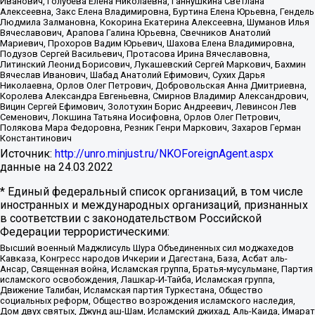
Иванович, Голубева Елена Николаевна, Ганнушкина Светлана
Алексеевна, Закс Елена Владимировна, Буртина Елена Юрьевна, Гендель
Людмила Залмановна, Кокорина Екатерина Алексеевна, Шуманов Илья
Вячеславович, Арапова Галина Юрьевна, Свечников Анатолий
Мариевич, Прохоров Вадим Юрьевич, Шахова Елена Владимировна,
Подузов Сергей Васильевич, Протасова Ирина Вячеславовна,
Литинский Леонид Борисович, Лукашевский Сергей Маркович, Бахмин
Вячеслав Иванович, Шабад Анатолий Ефимович, Сухих Дарья
Николаевна, Орлов Олег Петрович, Добровольская Анна Дмитриевна,
Королева Александра Евгеньевна, Смирнов Владимир Александрович,
Вицин Сергей Ефимович, Золотухин Борис Андреевич, Левинсон Лев
Семенович, Локшина Татьяна Иосифовна, Орлов Олег Петрович,
Полякова Мара Федоровна, Резник Генри Маркович, Захаров Герман
Константинович
Источник:
http://unro.minjust.ru/NKOForeignAgent.aspx
данные на
24.03.2022
* Единый федеральный список организаций, в том числе
иностранных и международных организаций, признанных
в соответствии с законодательством Российской
Федерации террористическими:
Высший военный Маджлисуль Шура Объединенных сил моджахедов
Кавказа, Конгресс народов Ичкерии и Дагестана, База, Асбат аль-
Ансар, Священная война, Исламская группа, Братья-мусульмане, Партия
исламского освобождения, Лашкар-И-Тайба, Исламская группа,
Движение Талибан, Исламская партия Туркестана, Общество
социальных реформ, Общество возрождения исламского наследия,
Дом двух святых, Джунд аш-Шам, Исламский джихад, Аль-Каида, Имарат