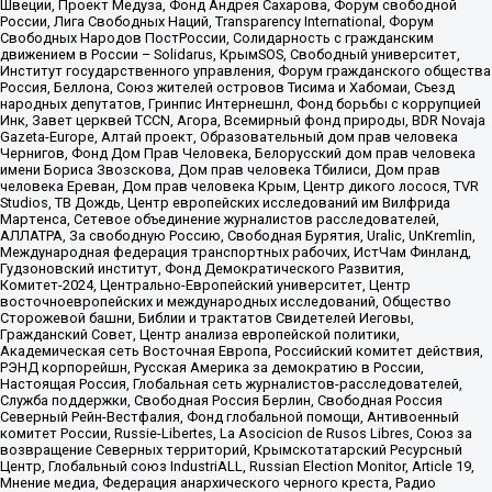
Швеции, Проект Медуза, Фонд Андрея Сахарова, Форум свободной
России, Лига Свободных Наций, Transparеncy International, Форум
Свободных Народов ПостРоссии, Солидарность с гражданским
движением в России – Solidarus, КрымSOS, Свободный университет,
Институт государственного управления, Форум гражданского общества
Россия, Беллона, Союз жителей островов Тисима и Хабомаи, Съезд
народных депутатов, Гринпис Интернешнл, Фонд борьбы с коррупцией
Инк, Завет церквей TCCN, Агора, Всемирный фонд природы, BDR Novaja
Gazeta-Europe, Алтай проект, Образовательный дом прав человека
Чернигов, Фонд Дом Прав Человека, Белорусский дом прав человека
имени Бориса Звозскова, Дом прав человека Тбилиси, Дом прав
человека Ереван, Дом прав человека Крым, Центр дикого лосося, TVR
Studios, ТВ Дождь, Центр европейских исследований им Вилфрида
Мартенса, Сетевое объединение журналистов расследователей,
АЛЛАТРА, За свободную Россию, Свободная Бурятия, Uralic, UnKremlin,
Международная федерация транспортных рабочих, ИстЧам Финланд,
Гудзоновский институт, Фонд Демократического Развития,
Комитет-2024, Центрально-Европейский университет, Центр
восточноевропейских и международных исследований, Общество
Сторожевой башни, Библии и трактатов Свидетелей Иеговы,
Гражданский Совет, Центр анализа европейской политики,
Академическая сеть Восточная Европа, Российский комитет действия,
РЭНД корпорейшн, Русская Америка за демократию в России,
Настоящая Россия, Глобальная сеть журналистов-расследователей,
Служба поддержки, Свободная Россия Берлин, Свободная Россия
Северный Рейн-Вестфалия, Фонд глобальной помощи, Антивоенный
комитет России, Russie-Libertes, La Asocicion de Rusos Libres, Союз за
возвращение Северных территорий, Крымскотатарский Ресурсный
Центр, Глобальный союз IndustriALL, Russian Election Monitor, Article 19,
Мнение медиа, Федерация анархического черного креста, Радио