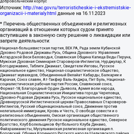
добровольческий корпус
Источник:
http://nac.gov.ru/terroristicheskie-i-ekstremistskie-
organizacii-i-materialy.html
данные на
16.11.2023
* Перечень общественных объединений и религиозных
организаций в отношении которых судом принято
вступившее в законную силу решение о ликвидации или
запрете деятельности:
Национал-большевистская партия, ВЕК РА, Рада земли Кубанской
Духовно Родовой Державы Русь, Община Духовного Управления
Асгардской Веси Беловодья, Славянская Община Капища Веды Перуна,
Мужская Духовная Семинария Староверов-Инглингов, Нурджулар, К
Богодержавию, Таблиги Джамаат, Свидетели Иеговы, Русское
национальное единство, Национал-социалистическое общество,
Джамаат мувахидов, Объединенный Вилайат Кабарды, Балкарии и
Карачая, Союз славян, Ат-Такфир Валь-Хиджра, Пит Буль, Национал-
социалистическая рабочая партия России, Славянский союз,
Формат-18, Благородный Орден Дьявола, Армия воли народа,
Национальная Социалистическая Инициатива города Череповца,
Духовно-Родовая Держава Русь, Русское национальное единство,
Древнерусской Инглистической церкви Православных Староверов-
Инглингов, Русский общенациональный союз, Движение против
нелегальной иммиграции, Кровь и Честь, О свободе совести и о
религиозных объединениях, Омская организация общественного
политического движения Русское национальное единство, Северное
Братство, Клуб Болельщиков Футбольного Клуба Динамо,
Файзрахманисты, Мусульманская религиозная организация п.
Боровский, Община Коренного Русского народа Щелковского района,