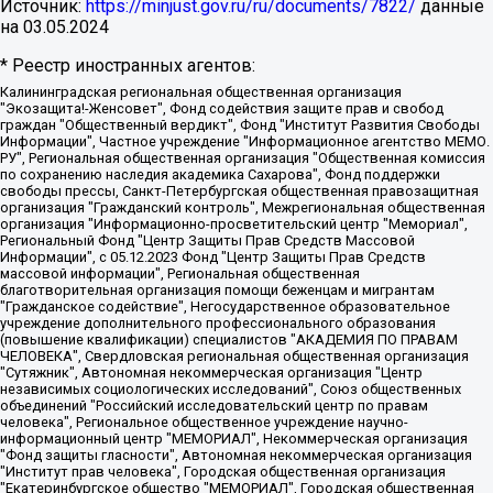
Источник:
https://minjust.gov.ru/ru/documents/7822/
данные
на
03.05.2024
* Реестр иностранных агентов:
Калининградская региональная общественная организация "Экозащита!-Женсовет", Фонд содействия защите прав и свобод граждан "Общественный вердикт", Фонд "Институт Развития Свободы Информации", Частное учреждение "Информационное агентство МЕМО. РУ", Региональная общественная организация "Общественная комиссия по сохранению наследия академика Сахарова", Фонд поддержки свободы прессы, Санкт-Петербургская общественная правозащитная организация "Гражданский контроль", Межрегиональная общественная организация "Информационно-просветительский центр "Мемориал", Региональный Фонд "Центр Защиты Прав Средств Массовой Информации", с 05.12.2023 Фонд "Центр Защиты Прав Средств массовой информации", Региональная общественная благотворительная организация помощи беженцам и мигрантам "Гражданское содействие", Негосударственное образовательное учреждение дополнительного профессионального образования (повышение квалификации) специалистов "АКАДЕМИЯ ПО ПРАВАМ ЧЕЛОВЕКА", Свердловская региональная общественная организация "Сутяжник", Автономная некоммерческая организация "Центр независимых социологических исследований", Союз общественных объединений "Российский исследовательский центр по правам человека", Региональное общественное учреждение научно-информационный центр "МЕМОРИАЛ", Некоммерческая организация "Фонд защиты гласности", Автономная некоммерческая организация "Институт прав человека", Городская общественная организация "Екатеринбургское общество "МЕМОРИАЛ", Городская общественная организация "Рязанское историко-просветительское и правозащитное общество "Мемориал" (Рязанский Мемориал), Челябинский региональный орган общественной самодеятельности – женское общественное объединение "Женщины Евразии", Челябинский региональный орган общественной самодеятельности "Уральская правозащитная группа", Фонд содействия защите здоровья и социальной справедливости имени Андрея Рылькова, Автономная Некоммерческая Организация "Аналитический Центр Юрия Левады", Автономная некоммерческая организация социальной поддержки населения "Проект Апрель", Региональная общественная организация помощи женщинам и детям, находящимся в кризисной ситуации "Информационно-методический центр "Анна", Фонд содействия развитию массовых коммуникаций и правовому просвещению "Так-так-Так", Фонд содействия устойчивому развитию "Серебряная тайга", Свердловский региональный общественный фонд социальных проектов "Новое время", "Idel.Реалии", Кавказ.Реалии, Крым.Реалии, Телеканал Настоящее Время, Татаро-башкирская служба Радио Свобода (Azatliq Radiosi), Радио Свободная Европа/Радио Свобода (PCE/PC), "Сибирь.Реалии", "Фактограф", Благотворительный фонд помощи осужденным и их семьям, Автономная некоммерческая организация "Институт глобализации и социальных движений", Фонд "В защиту прав заключенных", Частное учреждение "Центр поддержки и содействия развитию средств массовой информации", Пензенский региональный общественный благотворительный фонд "Гражданский союз", "Север.Реалии", Некоммерческая организация Фонд "Правовая инициатива", Общество с ограниченной ответственностью "Радио Свободная Европа/Радио Свобода", Чешское информационное агентство "MEDIUM-ORIENT", Красноярская региональная общественная организация "Мы против СПИДа", Камалягин Денис Николаевич, Маркелов Сергей Евгеньевич, Пономарев Лев Александрович, Савицкая Людмила Алексеевна, Автономная некоммерческая организация "Центр по работе с проблемой насилия "НАСИЛИЮ.НЕТ", Межрегиональный профессиональный союз работников здравоохранения "Альянс врачей", Юридическое лицо, зарегистрированное в Латвийской Республике, SIA "Medusa Project" (регистрационный номер 40103797863, дата регистрации 10.06.2014), Некоммерческая организация "Фонд по борьбе с коррупцией", Автономная некоммерческая организация "Институт права и публичной политики", Баданин Роман Сергеевич, Гликин Максим Александрович, Железнова Мария Михайловна, Лукьянова Юлия Сергеевна, Маетная Елизавета Витальевна, Маняхин Петр Борисович, Чуракова Ольга Владимировна, Ярош Юлия Петровна, Юридическое лицо "The Insider SIA", зарегистрированное в Риге, Латвийская Республика (дата регистрации 26.06.2015), являющееся администратором доменного имени интернет-издания "The Insider SIA", https://theins.ru, Постернак Алексей Евгеньевич, Рубин Михаил Аркадьевич, Анин Роман Александрович, Юридическое лицо Istories fonds, зарегистрированное в Латвийской Республике (регистрационный номер 50008295751, дата регистрации 24.02.2020), Великовский Дмитрий Александрович, Долинина Ирина Николаевна, Мароховская Алеся Алексеевна, Шлейнов Роман Юрьевич, Шмагун Олеся Валентиновна, Общество с ограниченной ответственностью "Альтаир 2021", Общество с ограниченной ответственностью "Вега 2021", Общество с ограниченной ответственностью "Главный редактор 2021", Общество с ограниченной ответственностью "Ромашки монолит", Важенков Артем Валерьевич, Ивановская областная общественная организация "Центр гендерных исследований", Гурман Юрий Альбертович, Медиапроект "ОВД-Инфо", Егоров Владимир Владимирович, Жилинский Владимир Александрович, Общество с ограниченной ответственностью "ЗП", Иванова София Юрьевна, Карезина Инна Павловна, Кильтау Екатерина Викторовна, Петров Алексей Викторович, Пискунов Сергей Евгеньевич, Смирнов Сергей Сергеевич, Тихонов Михаил Сергеевич, Общество с ограниченной ответственностью "ЖУРНАЛИСТ-ИНОСТРАННЫЙ АГЕНТ", Арапова Галина Юрьевна, Вольтская Татьяна Анатольевна, Американская компания "Mason G.E.S. Anonymous Foundation" (США), являющаяся владельцем интернет-издания https://mnews.world/, Компания "Stichting Bellingcat", зарегистрированная в Нидерландах (дата регистрации 11.07.2018), Захаров Андрей Вячеславович, Клепиковская Екатерина Дмитриевна, Общество с ограниченной ответственностью "МЕМО", Перл Роман Александрович, Симонов Евгений Алексеевич, Соловьева Елена Анатольевна, Сотников Даниил Владимирович, Сурначева Елизавета Дмитриевна, Автономная некоммерческая организация по защите прав человека и информированию населения "Якутия – Наше Мнение", Общество с ограниченной ответственностью "Москоу диджитал медиа", с 26.01.2023 Общество с ограниченной ответственностью "Чайка Белые сады", Ветошкина Валерия Валерьевна, Заговора Максим Александрович, Межрегиональное общественное движение "Российская ЛГБТ - сеть", Оленичев Максим Владимирович, Павлов Иван Юрьевич, Скворцова Елена Сергеевна, Общество с ограниченной ответственностью "Как бы инагент", Кочетков Игорь Викторович, Общество с ограниченной ответственностью "Честные выборы", Еланчик Олег Александрович, Общество с ограниченной ответственностью "Нобелевский призыв", Гималова Регина Эмилевна, Григорьев Андрей Валерьевич, Григорьева Алина Александровна, Ассоциация по содействию защите прав призывников, альтернативнослужащих и военнослужащих "Правозащитная группа "Гражданин.Армия.Право", Хисамова Регина Фаритовна, Автономная некоммерческая организация по реализации социально-правовых программ "Лилит", Дальневосточное общественное движение "Маяк", Санкт-Петербургская ЛГБТ-инициативная группа "Выход", Инициативная группа ЛГБТ+ "Реверс", Алексеев Андрей Викторович, Бекбулатова Таисия Львовна, Беляев Иван Михайлович, Владыкина Елена Сергеевна, Гельман Марат Александрович, Никульшина Вероника Юрьевна, Толоконникова Надежда Андреевна, Шендерович Виктор Анатольевич, Общество с ограниченной ответственностью "Данное сообщение", Общество с ограниченной ответственностью Издательский дом "Новая глава", Айнбиндер Александра Александровна, Московский комьюнити-центр для ЛГБТ+инициатив, Благотворительный фонд развития филантропии, Deutsche Welle (Германия, Kurt-Schumacher-Strasse 3, 53113 Bonn), Борзунова Мария Михайловна, Воробьев Виктор Викторович, Голубева Анна Львовна, Константинова Алла Михайловна, Малкова Ирина Владимировна, Мурадов Мурад Абдулгалимович, Осетинская Елизавета Николаевна, Понасенков Евгений Николаевич, Ганапольский Матвей Юрьевич, Киселев Евгений Алексеевич, Борухович Ирина Григорьевна, Дремин Иван Тимофеевич, Дубровский Дмитрий Викторович, Красноярская региональная общественная организация поддержки и развития альтернативных образовательных технологий и межкультурных коммуникаций "ИНТЕРРА", Маяковская Екатерина Алексеевна, Фейгин Марк Захарович, Филимонов Андрей Викторович, Дзугкоева Регина Николаевна, Доброхотов Роман Александрович, Дудь Юрий Александрович, Елкин Сергей Владимирович, Кругликов Кирилл Игоревич, Сабунаева Мария Леонидовна, Семенов Алексей Владимирович, Шаинян Карен Багратович, Шульман Екатерина Михайловна, Асафьев Артур Валерьевич, Вахштайн Виктор Семенович, Венедиктов Алексей Алексеевич, Лушникова Екатерина Евгеньевна, Волков Леонид Михайлович, Невзоров Александр Глебович, Пархоменко Сергей Борисович, Сироткин Ярослав Николаевич, Кара-Мурза Владимир Владимирович, Баранова Наталья Владимировна, Гозман Леонид Яковлевич, Кагарлицкий Борис Юльевич, Климарев Михаил Валерьевич, Милов Владимир Станиславович, Автономная некоммерческая организация Краснодарский центр современного искусства "Типография", Моргенштерн Алишер Тагирович, Соболь Любовь Эдуардовна, Общество с ограниченной ответственностью "ЛИЗА НОРМ", Каспаров Гарри Кимович, Ходорковский Михаил Борисович, Общество с ограниченной ответственностью "Апрельские тезисы", Данилович Ирина Брониславовна, Кашин Олег Владимирович, Петров Николай Владимирович, Пивоваров Алексей Владимирович, Соколов Михаил Владимирович, Цветкова Юлия Владимировна, Чичваркин Евгений Александрович, Комитет против пыток/Команда против пыток, Общество с ограниченной ответственностью "Первый научный", Общество с ограниченной ответственностью "Вертолет и ко", Белоцерковская Вероника Борисовна, Кац Максим Евгеньевич, Лазарева Татьяна Юрьевна, Шаведдинов Руслан Табризович, Яшин Илья Валерьевич, Общество с ограниченной ответственностью "Иноагент ААВ", Алешковский Дмитрий Петрович, Альбац Евгения Марковна, Быков Дмитрий Львович, Галямина Юлия Евгеньевна, Лойко Сергей Леонидович, Мартынов Кирилл Константинович, Медведев Сергей Александрович, Крашенинников Федор Геннадиевич, Гордеева Катерина Вл