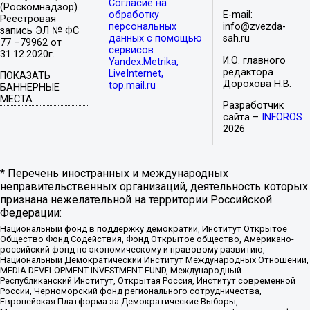
Согласие на
(Роскомнадзор).
обработку
E-mail:
Реестровая
персональных
info@zvezda-
запись ЭЛ № ФС
данных с помощью
sah.ru
77 –79962 от
сервисов
31.12.2020г.
И.О. главного
Yandex.Metrika,
редактора
LiveInternet,
ПОКАЗАТЬ
Дорохова Н.В.
top.mail.ru
БАННЕРНЫЕ
МЕСТА
Разработчик
сайта –
INFOROS
2026
* Перечень иностранных и международных
неправительственных организаций, деятельность которых
признана нежелательной на территории Российской
Федерации:
Национальный фонд в поддержку демократии, Институт Открытое
Общество Фонд Содействия, Фонд Открытое общество, Американо-
российский фонд по экономическому и правовому развитию,
Национальный Демократический Институт Международных Отношений,
MEDIA DEVELOPMENT INVESTMENT FUND, Международный
Республиканский Институт, Открытая Россия, Институт современной
России, Черноморский фонд регионального сотрудничества,
Европейская Платформа за Демократические Выборы,