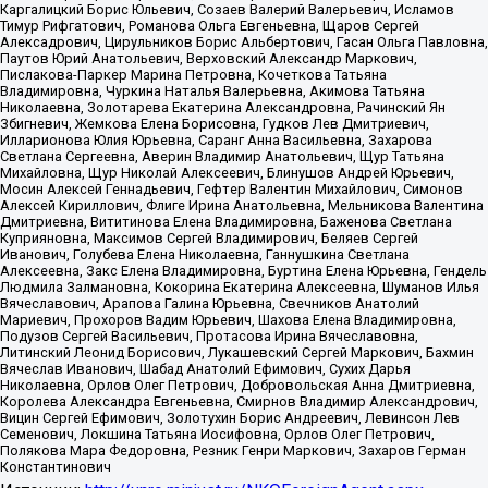
Каргалицкий Борис Юльевич, Созаев Валерий Валерьевич, Исламов
Тимур Рифгатович, Романова Ольга Евгеньевна, Щаров Сергей
Алексадрович, Цирульников Борис Альбертович, Гасан Ольга Павловна,
Паутов Юрий Анатольевич, Верховский Александр Маркович,
Пислакова-Паркер Марина Петровна, Кочеткова Татьяна
Владимировна, Чуркина Наталья Валерьевна, Акимова Татьяна
Николаевна, Золотарева Екатерина Александровна, Рачинский Ян
Збигневич, Жемкова Елена Борисовна, Гудков Лев Дмитриевич,
Илларионова Юлия Юрьевна, Саранг Анна Васильевна, Захарова
Светлана Сергеевна, Аверин Владимир Анатольевич, Щур Татьяна
Михайловна, Щур Николай Алексеевич, Блинушов Андрей Юрьевич,
Мосин Алексей Геннадьевич, Гефтер Валентин Михайлович, Симонов
Алексей Кириллович, Флиге Ирина Анатольевна, Мельникова Валентина
Дмитриевна, Вититинова Елена Владимировна, Баженова Светлана
Куприяновна, Максимов Сергей Владимирович, Беляев Сергей
Иванович, Голубева Елена Николаевна, Ганнушкина Светлана
Алексеевна, Закс Елена Владимировна, Буртина Елена Юрьевна, Гендель
Людмила Залмановна, Кокорина Екатерина Алексеевна, Шуманов Илья
Вячеславович, Арапова Галина Юрьевна, Свечников Анатолий
Мариевич, Прохоров Вадим Юрьевич, Шахова Елена Владимировна,
Подузов Сергей Васильевич, Протасова Ирина Вячеславовна,
Литинский Леонид Борисович, Лукашевский Сергей Маркович, Бахмин
Вячеслав Иванович, Шабад Анатолий Ефимович, Сухих Дарья
Николаевна, Орлов Олег Петрович, Добровольская Анна Дмитриевна,
Королева Александра Евгеньевна, Смирнов Владимир Александрович,
Вицин Сергей Ефимович, Золотухин Борис Андреевич, Левинсон Лев
Семенович, Локшина Татьяна Иосифовна, Орлов Олег Петрович,
Полякова Мара Федоровна, Резник Генри Маркович, Захаров Герман
Константинович