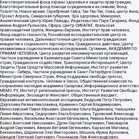
Благотворительный фонд охраны здоровья и защиты прав граждан,
Благотворительный фонд помощи осужденным и их семьям, Фонд
Тольятти, Новое время, Серебряная тайга, Так-Так-Так, Сова, центр Анна,
Проект Апрель, Самарская губерния, Эра здоровья, Мемориал,
Аналитический Центр Юрия Левады, Издательство Парк Гагарина, Фонд
имени Андрея Рылькова, Сфера, Центр СИБАЛЬТ, Уральская
правозащитная группа, Женщины Евразии, Институт прав человека,
Фонд защиты гласности, Российский исследовательский центр по
правам человека, Дальневосточный центр развития гражданских
инициатив и социального партнерства, Гражданское действие, Центр
независимых социологических исследований, Сутяжник, АКАДЕМИЯ ПО
ПРАВАМ ЧЕЛОВЕКА, Центр развития некоммерческих организаций,
Частное учреждение в Калининграде Совета Министров северных
стран, Гражданское содействие, Трансперенси Интернешнл-Р, Центр
Защиты Прав Средств Массовой Информации, Институт развития
прессы - Сибирь, Частное учреждение в Санкт-Петербурге Совета
Министров Северных Стран, Фонд поддержки свободы прессы,
Гражданский контроль, Человек и Закон, Общественная комиссия по
сохранению наследия академика Сахарова, Информационное агентство
МЕМО. РУ, Институт региональной прессы, Институт Развития Свободы
Информации, Экозащита!-Женсовет, Общественный вердикт,
Евразийская антимонопольная ассоциация, Бедушев Петр Петрович,
Дзугкоева Регина Николаевна, Кривенко Сергей Владимирович,
Милославский Павел Юрьевич, Шнырова Ольга Вадимовна, Чанышева
Лилия Айратовна, Сидорович Ольга Борисовна, Туровский Александр
Алексеевич, Васильева Анастасия Евгеньевна, Ривина Анна Валерьевна,
Бойко Анатолий Николаевич, Дугин Сергей Георгиевич, Пивоваров
Андрей Сергеевич, Аверин Виталий Евгеньевич, Барахоев Магомед
Бекханович, Шарипков Олег Викторович, Мошель Ирина Ароновна,
Шведов Григорий Сергеевич, Пономарев Лев Александрович,