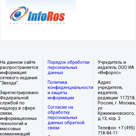
На данном сайте
Порядок обработки
Учредитель и
распространяется
персональных
издатель ООО ИА
информация
данных
«Инфорос».
сетевого издания
Политика
Адрес
"Звезда".
конфиденциальности
учредителя,
Зарегистрировано
и защиты
издателя,
Федеральной
информации
редакции: 117218,
службой по
Россия, г. Москва,
Согласие на
надзору в сфере
ул.
обработку
связи,
Кржижановского,
персональных
информационных
д.13, кор. 2
данных обратной
технологий и
связи
Телефон: +7 (495)
массовых
718-84-11
коммуникаций