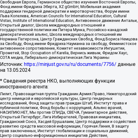
Свободная Европа, Германское общество изучения Восточной Европы,
Фонд имени Фридриха Эберта, XZ gGmbH, Мобильная академия
поддержки гендерной демократии и миротворчества, Форум имени
Льва Копелева, American Councils for International Education, Cultural
Vistas, Institute of International Education, Антивоенное движение Антальи,
Открытый диалог, Школа международных отношений и
государственной политики им Питера Мунка, Российско-канадский
демократический альянс, Школа международных отношений им
Нормана Патерсона, Центр Гражданских Свобод, Фонд Бориса Немцова
за Свободу, Фонд имени Фридриха Науманна за свободу, Феминистское
антивоенное сопротивление, Комитет независимости Ингушетии,
Прометей, Stop Occupation of Karelia, Вернись живым, Фридом Хаус,
СОТА медиа, Либерально-демократическая Лига Украины
Источник:
https://minjust.gov.ru/ru/documents/7756/
данные
на
13.05.2024
* Сведения реестра НКО, выполняющих функции
иностранного агента:
Лилит, Правозащитная группа Гражданин.Армия.Право, Нижегородский
центр немецкой и европейской культуры, Центр гендерных
исследований, Фонд защиты прав граждан Штаб, Институт права и
публичной политики, Фонд борьбы с коррупцией, Альянс врачей,
НАСИЛИЮ.НЕТ, Мы против СПИДа, СВЕЧА, Гуманитарное действие,
Открытый Петербург, Лига Избирателей, Правовая инициатива,
Гражданский Союз, Хасдей Ерушалаим, Центр поддержки и содействия
развитию средств массовой информации, Горячая Линия, В защиту
прав заключенных, Институт глобализации и социальных движений,
Центр социально-информационных инициатив Действие,