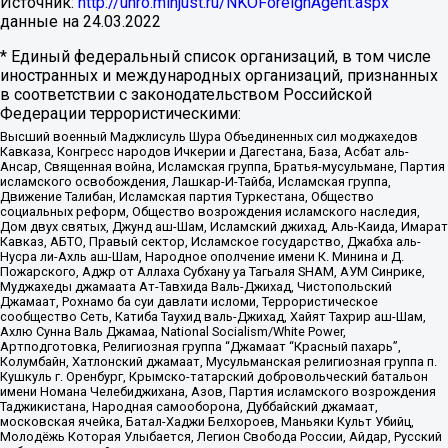
Источник:
http://unro.minjust.ru/NKOForeignAgent.aspx
данные на
24.03.2022
* Единый федеральный список организаций, в том числе
иностранных и международных организаций, признанных
в соответствии с законодательством Российской
Федерации террористическими:
Высший военный Маджлисуль Шура Объединенных сил моджахедов
Кавказа, Конгресс народов Ичкерии и Дагестана, База, Асбат аль-
Ансар, Священная война, Исламская группа, Братья-мусульмане, Партия
исламского освобождения, Лашкар-И-Тайба, Исламская группа,
Движение Талибан, Исламская партия Туркестана, Общество
социальных реформ, Общество возрождения исламского наследия,
Дом двух святых, Джунд аш-Шам, Исламский джихад, Аль-Каида, Имарат
Кавказ, АБТО, Правый сектор, Исламское государство, Джабха аль-
Нусра ли-Ахль аш-Шам, Народное ополчение имени К. Минина и Д.
Пожарского, Аджр от Аллаха Субхану уа Тагьаля SHAM, АУМ Синрике,
Муджахеды джамаата Ат-Тавхида Валь-Джихад, Чистопольский
Джамаат, Рохнамо ба суи давлати исломи, Террористическое
сообщество Сеть, Катиба Таухид валь-Джихад, Хайят Тахрир аш-Шам,
Ахлю Сунна Валь Джамаа, National Socialism/White Power,
Артподготовка, Религиозная группа “Джамаат “Красный пахарь”,
Колумбайн, Хатлонский джамаат, Мусульманская религиозная группа п.
Кушкуль г. Оренбург, Крымско-татарский добровольческий батальон
имени Номана Челебиджихана, Азов, Партия исламского возрождения
Таджикистана, Народная самооборона, Дуббайский джамаат,
московская ячейка, Батал-Хаджи Белхороев, Маньяки Культ Убийц,
Молодёжь Которая Улыбается, Легион Свобода России, Айдар, Русский