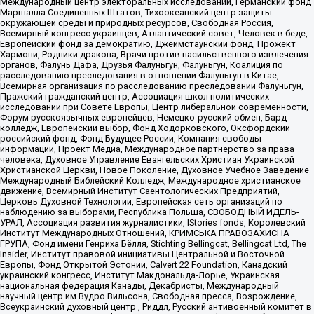
Международный центр электоральных исследований, Германский фонд
Маршалла Соединенных Штатов, Тихоокеанский центр защиты
окружающей среды и природных ресурсов, Свободная Россия,
Всемирный конгресс украинцев, Атлантический совет, Человек в беде,
Европейский фонд за демократию, Джеймстаунский фонд, Прожект
Хармони, Родники дракона, Врачи против насильственного извлечения
органов, Фалунь Дафа, Друзья Фалуньгун, Фалуньгун, Коалиция по
расследованию преследования в отношении Фалуньгун в Китае,
Всемирная организация по расследованию преследований Фалуньгун,
Пражский гражданский центр, Ассоциация школ политических
исследований при Совете Европы, Центр либеральной современности,
Форум русскоязычных европейцев, Немецко-русский обмен, Бард
колледж, Европейский выбор, Фонд Ходорковского, Оксфордский
российский фонд, Фонд Будущее России, Компания свободы
информации, Проект Медиа, Международное партнерство за права
человека, Духовное Управление Евангельских Христиан Украинской
Христианской Церкви, Новое Поколение, Духовное Учебное Заведение
Международный Библейский Колледж, Международное христианское
движение, Всемирный Институт Саентологических Предприятий,
Церковь Духовной Технологии, Европейская сеть организаций по
наблюдению за выборами, Республика Польша, СВОБОДНЫЙ ИДЕЛЬ-
УРАЛ, Ассоциация развития журналистики, IStories fonds, Королевский
Институт Международных Отношений, КРИМСЬКА ПРАВОЗАХИСНА
ГРУПА, Фонд имени Генриха Бёлля, Stichting Bellingcat, Bellingcat Ltd, The
Insider, Институт правовой инициативы Центральной и Восточной
Европы, Фонд Открытой Эстонии, Calvert 22 Foundation, Канадский
украинский конгресс, Институт Макдональда-Лорье, Украинская
национальная федерация Канады, Декабристы, Международный
научный центр им Вудро Вильсона, Свободная пресса, Возрождение,
Всеукраинский духовный центр , Риддл, Русский антивоенный комитет в