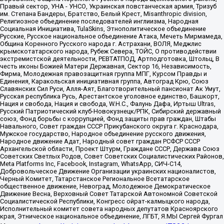
Правый сектор, УНА - УНСО, Украинская повстанческая армия, Тризуб
им. Степана Бандеры, Братство, Белый Крест, Misanthropic division,
Религиозное объединение последователей инглиизма, Народная
Социальная Инициатива, TulaSkins, Этнополитическое объединение
Русские, Русское национальное объединение Атака, Мечеть Мирмамеда,
Община Коренного Русского народа г. Астрахани, ВОЛЯ, Меджлис
крымскотатарского народа, Рубеж Севера, ТОЙС, О противодействии
экстремистской деятельности, РЕВТАТПОД, Артподготовка, Штольц, В
честь иконы Божией Матери Державная, Сектор 16, Независимость,
Фирма, Молодежная правозащитная группа МПГ, Курсом Правды и
Единения, Каракольская инициативная группа, Автоград Крю, Союз
Славянских Сил Руси, Алля-Аят, Благотворительный пансионат Ак Умут,
Русская республика Русь, Арестантское уголовное единство, Башкорт,
Нация и свобода, Нация и свобода, W.H.С., Фалунь Дафа, Иртыш Ultras,
Русский Патриотический клуб-Новокузнецк/РПК, Сибирский державный
союз, Фонд борьбы с коррупцией, Фонд защиты прав граждан, Штабы
Навального, Совет граждан СССР Прикубанского округа г. Краснодара,
Мужское государство, Народное объединение русского движения,
Народное движение Адат, Народный совет граждан РСФСР СССР
Архангельской области, Проект Штурм, Граждане СССР, Держава Союз
Советских Светлых Родов, Совет Советских Социалистических Районов,
Meta Platforms Inc, Facebook, Instagram, WhatsApp, СИЧ-С14,
Добровольческое Движение Организации украинских националистов,
Черный Комитет, Татарстанское Региональное Всетатарское
общественное движение, Невоград, Молодежное Демократическое
Движение Весна, Верховный Совет Татарской Автономной Советской
Социалистической Республики, Конгресс ойрат-калмыцкого народа,
Исполнительный комитет совета народных депутатов Красноярского
края, Этническое национальное объединение, ЛГБТ, Я.МЫ Сергей Фургал