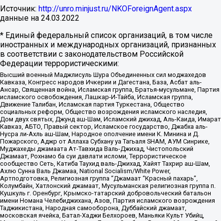
Источник:
http://unro.minjust.ru/NKOForeignAgent.aspx
данные на
24.03.2022
* Единый федеральный список организаций, в том числе
иностранных и международных организаций, признанных
в соответствии с законодательством Российской
Федерации террористическими:
Высший военный Маджлисуль Шура Объединенных сил моджахедов
Кавказа, Конгресс народов Ичкерии и Дагестана, База, Асбат аль-
Ансар, Священная война, Исламская группа, Братья-мусульмане, Партия
исламского освобождения, Лашкар-И-Тайба, Исламская группа,
Движение Талибан, Исламская партия Туркестана, Общество
социальных реформ, Общество возрождения исламского наследия,
Дом двух святых, Джунд аш-Шам, Исламский джихад, Аль-Каида, Имарат
Кавказ, АБТО, Правый сектор, Исламское государство, Джабха аль-
Нусра ли-Ахль аш-Шам, Народное ополчение имени К. Минина и Д.
Пожарского, Аджр от Аллаха Субхану уа Тагьаля SHAM, АУМ Синрике,
Муджахеды джамаата Ат-Тавхида Валь-Джихад, Чистопольский
Джамаат, Рохнамо ба суи давлати исломи, Террористическое
сообщество Сеть, Катиба Таухид валь-Джихад, Хайят Тахрир аш-Шам,
Ахлю Сунна Валь Джамаа, National Socialism/White Power,
Артподготовка, Религиозная группа “Джамаат “Красный пахарь”,
Колумбайн, Хатлонский джамаат, Мусульманская религиозная группа п.
Кушкуль г. Оренбург, Крымско-татарский добровольческий батальон
имени Номана Челебиджихана, Азов, Партия исламского возрождения
Таджикистана, Народная самооборона, Дуббайский джамаат,
московская ячейка, Батал-Хаджи Белхороев, Маньяки Культ Убийц,