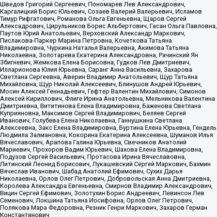
Шведов Григорий Сергеевич, Пономарев Лев Александрович,
Каргалицкий Борис Юльевич, Созаев Валерий Валерьевич, Исламов
Тимур Рифгатович, Романова Ольга Евгеньевна, Щаров Сергей
Алексадрович, Цирульников Борис Альбертович, Гасан Ольга Павловна,
Паутов Юрий Анатольевич, Верховский Александр Маркович,
Пислакова-Паркер Марина Петровна, Кочеткова Татьяна
Владимировна, Чуркина Наталья Валерьевна, Акимова Татьяна
Николаевна, Золотарева Екатерина Александровна, Рачинский Ян
Збигневич, Жемкова Елена Борисовна, Гудков Лев Дмитриевич,
Илларионова Юлия Юрьевна, Саранг Анна Васильевна, Захарова
Светлана Сергеевна, Аверин Владимир Анатольевич, Щур Татьяна
Михайловна, Щур Николай Алексеевич, Блинушов Андрей Юрьевич,
Мосин Алексей Геннадьевич, Гефтер Валентин Михайлович, Симонов
Алексей Кириллович, Флиге Ирина Анатольевна, Мельникова Валентина
Дмитриевна, Вититинова Елена Владимировна, Баженова Светлана
Куприяновна, Максимов Сергей Владимирович, Беляев Сергей
Иванович, Голубева Елена Николаевна, Ганнушкина Светлана
Алексеевна, Закс Елена Владимировна, Буртина Елена Юрьевна, Гендель
Людмила Залмановна, Кокорина Екатерина Алексеевна, Шуманов Илья
Вячеславович, Арапова Галина Юрьевна, Свечников Анатолий
Мариевич, Прохоров Вадим Юрьевич, Шахова Елена Владимировна,
Подузов Сергей Васильевич, Протасова Ирина Вячеславовна,
Литинский Леонид Борисович, Лукашевский Сергей Маркович, Бахмин
Вячеслав Иванович, Шабад Анатолий Ефимович, Сухих Дарья
Николаевна, Орлов Олег Петрович, Добровольская Анна Дмитриевна,
Королева Александра Евгеньевна, Смирнов Владимир Александрович,
Вицин Сергей Ефимович, Золотухин Борис Андреевич, Левинсон Лев
Семенович, Локшина Татьяна Иосифовна, Орлов Олег Петрович,
Полякова Мара Федоровна, Резник Генри Маркович, Захаров Герман
Константинович