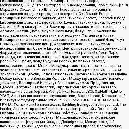
Европейская Платформа за Демократические Выборы,
Международный центр электоральных исследований, Германский фонд
Маршалла Соединенных Штатов, Тихоокеанский центр защиты
окружающей среды и природных ресурсов, Свободная Россия,
Всемирный конгресс украинцев, Атлантический совет, Человек в беде,
Европейский фонд за демократию, Джеймстаунский фонд, Прожект
Хармони, Родники дракона, Врачи против насильственного извлечения
органов, Фалунь Дафа, Друзья Фалуньгун, Фалуньгун, Коалиция по
расследованию преследования в отношении Фалуньгун в Китае,
Всемирная организация по расследованию преследований Фалуньгун,
Пражский гражданский центр, Ассоциация школ политических
исследований при Совете Европы, Центр либеральной современности,
Форум русскоязычных европейцев, Немецко-русский обмен, Бард
колледж, Европейский выбор, Фонд Ходорковского, Оксфордский
российский фонд, Фонд Будущее России, Компания свободы
информации, Проект Медиа, Международное партнерство за права
человека, Духовное Управление Евангельских Христиан Украинской
Христианской Церкви, Новое Поколение, Духовное Учебное Заведение
Международный Библейский Колледж, Международное христианское
движение, Всемирный Институт Саентологических Предприятий,
Церковь Духовной Технологии, Европейская сеть организаций по
наблюдению за выборами, Республика Польша, СВОБОДНЫЙ ИДЕЛЬ-
УРАЛ, Ассоциация развития журналистики, IStories fonds, Королевский
Институт Международных Отношений, КРИМСЬКА ПРАВОЗАХИСНА
ГРУПА, Фонд имени Генриха Бёлля, Stichting Bellingcat, Bellingcat Ltd, The
Insider, Институт правовой инициативы Центральной и Восточной
Европы, Фонд Открытой Эстонии, Calvert 22 Foundation, Канадский
украинский конгресс, Институт Макдональда-Лорье, Украинская
национальная федерация Канады, Декабристы, Международный
научный центр им Вудро Вильсона, Свободная пресса, Возрождение,