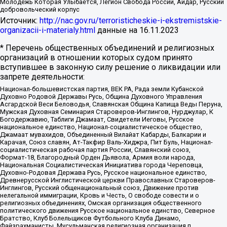
Молодёжь Которая Улыбается, Легион Свобода России, Айдар, Русский
добровольческий корпус
Источник:
http://nac.gov.ru/terroristicheskie-i-ekstremistskie-
organizacii-i-materialy.html
данные на
16.11.2023
* Перечень общественных объединений и религиозных
организаций в отношении которых судом принято
вступившее в законную силу решение о ликвидации или
запрете деятельности:
Национал-большевистская партия, ВЕК РА, Рада земли Кубанской
Духовно Родовой Державы Русь, Община Духовного Управления
Асгардской Веси Беловодья, Славянская Община Капища Веды Перуна,
Мужская Духовная Семинария Староверов-Инглингов, Нурджулар, К
Богодержавию, Таблиги Джамаат, Свидетели Иеговы, Русское
национальное единство, Национал-социалистическое общество,
Джамаат мувахидов, Объединенный Вилайат Кабарды, Балкарии и
Карачая, Союз славян, Ат-Такфир Валь-Хиджра, Пит Буль, Национал-
социалистическая рабочая партия России, Славянский союз,
Формат-18, Благородный Орден Дьявола, Армия воли народа,
Национальная Социалистическая Инициатива города Череповца,
Духовно-Родовая Держава Русь, Русское национальное единство,
Древнерусской Инглистической церкви Православных Староверов-
Инглингов, Русский общенациональный союз, Движение против
нелегальной иммиграции, Кровь и Честь, О свободе совести и о
религиозных объединениях, Омская организация общественного
политического движения Русское национальное единство, Северное
Братство, Клуб Болельщиков Футбольного Клуба Динамо,
Файзрахманисты, Мусульманская религиозная организация п.