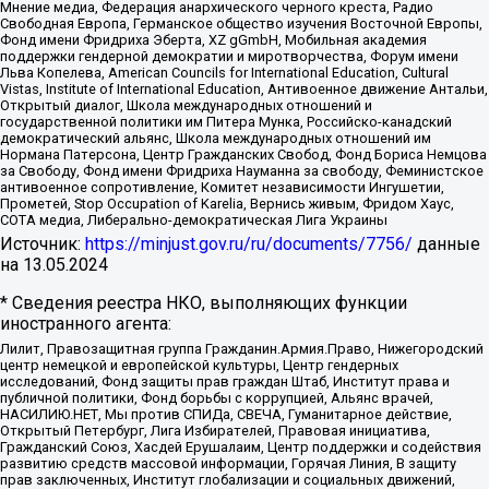
Мнение медиа, Федерация анархического черного креста, Радио
Свободная Европа, Германское общество изучения Восточной Европы,
Фонд имени Фридриха Эберта, XZ gGmbH, Мобильная академия
поддержки гендерной демократии и миротворчества, Форум имени
Льва Копелева, American Councils for International Education, Cultural
Vistas, Institute of International Education, Антивоенное движение Антальи,
Открытый диалог, Школа международных отношений и
государственной политики им Питера Мунка, Российско-канадский
демократический альянс, Школа международных отношений им
Нормана Патерсона, Центр Гражданских Свобод, Фонд Бориса Немцова
за Свободу, Фонд имени Фридриха Науманна за свободу, Феминистское
антивоенное сопротивление, Комитет независимости Ингушетии,
Прометей, Stop Occupation of Karelia, Вернись живым, Фридом Хаус,
СОТА медиа, Либерально-демократическая Лига Украины
Источник:
https://minjust.gov.ru/ru/documents/7756/
данные
на
13.05.2024
* Сведения реестра НКО, выполняющих функции
иностранного агента:
Лилит, Правозащитная группа Гражданин.Армия.Право, Нижегородский
центр немецкой и европейской культуры, Центр гендерных
исследований, Фонд защиты прав граждан Штаб, Институт права и
публичной политики, Фонд борьбы с коррупцией, Альянс врачей,
НАСИЛИЮ.НЕТ, Мы против СПИДа, СВЕЧА, Гуманитарное действие,
Открытый Петербург, Лига Избирателей, Правовая инициатива,
Гражданский Союз, Хасдей Ерушалаим, Центр поддержки и содействия
развитию средств массовой информации, Горячая Линия, В защиту
прав заключенных, Институт глобализации и социальных движений,