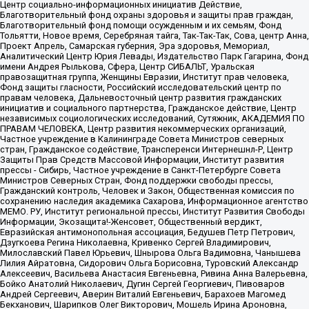
Центр социально-информационных инициатив Действие,
Благотворительный фонд охраны здоровья и защиты прав граждан,
Благотворительный фонд помощи осужденным и их семьям, Фонд
Тольятти, Новое время, Серебряная тайга, Так-Так-Так, Сова, центр Анна,
Проект Апрель, Самарская губерния, Эра здоровья, Мемориал,
Аналитический Центр Юрия Левады, Издательство Парк Гагарина, Фонд
имени Андрея Рылькова, Сфера, Центр СИБАЛЬТ, Уральская
правозащитная группа, Женщины Евразии, Институт прав человека,
Фонд защиты гласности, Российский исследовательский центр по
правам человека, Дальневосточный центр развития гражданских
инициатив и социального партнерства, Гражданское действие, Центр
независимых социологических исследований, Сутяжник, АКАДЕМИЯ ПО
ПРАВАМ ЧЕЛОВЕКА, Центр развития некоммерческих организаций,
Частное учреждение в Калининграде Совета Министров северных
стран, Гражданское содействие, Трансперенси Интернешнл-Р, Центр
Защиты Прав Средств Массовой Информации, Институт развития
прессы - Сибирь, Частное учреждение в Санкт-Петербурге Совета
Министров Северных Стран, Фонд поддержки свободы прессы,
Гражданский контроль, Человек и Закон, Общественная комиссия по
сохранению наследия академика Сахарова, Информационное агентство
МЕМО. РУ, Институт региональной прессы, Институт Развития Свободы
Информации, Экозащита!-Женсовет, Общественный вердикт,
Евразийская антимонопольная ассоциация, Бедушев Петр Петрович,
Дзугкоева Регина Николаевна, Кривенко Сергей Владимирович,
Милославский Павел Юрьевич, Шнырова Ольга Вадимовна, Чанышева
Лилия Айратовна, Сидорович Ольга Борисовна, Туровский Александр
Алексеевич, Васильева Анастасия Евгеньевна, Ривина Анна Валерьевна,
Бойко Анатолий Николаевич, Дугин Сергей Георгиевич, Пивоваров
Андрей Сергеевич, Аверин Виталий Евгеньевич, Барахоев Магомед
Бекханович, Шарипков Олег Викторович, Мошель Ирина Ароновна,