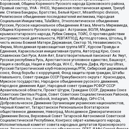
Боровский, Община Коренного Русского народа Щелковского района,
Правый сектор, УНА - УНСО, Украинская повстанческая армия, Тризуб
им. Степана Бандеры, Братство, Белый Крест, Misanthropic division,
Религиозное объединение последователей инглиизма, Народная
Социальная Инициатива, TulaSkins, Этнополитическое объединение
Русские, Русское национальное объединение Атака, Мечеть Мирмамеда,
Община Коренного Русского народа г. Астрахани, ВОЛЯ, Меджлис
крымскотатарского народа, Рубеж Севера, ТОЙС, О противодействии
экстремистской деятельности, РЕВТАТПОД, Артподготовка, Штольц, В
честь иконы Божией Матери Державная, Сектор 16, Независимость,
Фирма, Молодежная правозащитная группа МПГ, Курсом Правды и
Единения, Каракольская инициативная группа, Автоград Крю, Союз
Славянских Сил Руси, Алля-Аят, Благотворительный пансионат Ак Умут,
Русская республика Русь, Арестантское уголовное единство, Башкорт,
Нация и свобода, Нация и свобода, W.H.С., Фалунь Дафа, Иртыш Ultras,
Русский Патриотический клуб-Новокузнецк/РПК, Сибирский державный
союз, Фонд борьбы с коррупцией, Фонд защиты прав граждан, Штабы
Навального, Совет граждан СССР Прикубанского округа г. Краснодара,
Мужское государство, Народное объединение русского движения,
Народное движение Адат, Народный совет граждан РСФСР СССР
Архангельской области, Проект Штурм, Граждане СССР, Держава Союз
Советских Светлых Родов, Совет Советских Социалистических Районов,
Meta Platforms Inc, Facebook, Instagram, WhatsApp, СИЧ-С14,
Добровольческое Движение Организации украинских националистов,
Черный Комитет, Татарстанское Региональное Всетатарское
общественное движение, Невоград, Молодежное Демократическое
Движение Весна, Верховный Совет Татарской Автономной Советской
Социалистической Республики, Конгресс ойрат-калмыцкого народа,
Исполнительный комитет совета народных депутатов Красноярского
края, Этническое национальное объединение, ЛГБТ, Я.МЫ Сергей Фургал