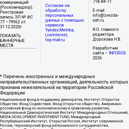
718-84-11
коммуникаций
Согласие на
(Роскомнадзор).
обработку
E-mail:
Реестровая
персональных
info@zvezda-
запись ЭЛ № ФС
данных с помощью
sah.ru
77 –79962 от
сервисов
31.12.2020г.
И.О. главного
Yandex.Metrika,
редактора
LiveInternet,
ПОКАЗАТЬ
Дорохова Н.В.
top.mail.ru
БАННЕРНЫЕ
МЕСТА
Разработчик
сайта –
INFOROS
2026
* Перечень иностранных и международных
неправительственных организаций, деятельность которых
признана нежелательной на территории Российской
Федерации:
Национальный фонд в поддержку демократии, Институт Открытое
Общество Фонд Содействия, Фонд Открытое общество, Американо-
российский фонд по экономическому и правовому развитию,
Национальный Демократический Институт Международных Отношений,
MEDIA DEVELOPMENT INVESTMENT FUND, Международный
Республиканский Институт, Открытая Россия, Институт современной
России, Черноморский фонд регионального сотрудничества,