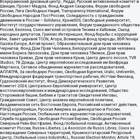
Всеукраинский духовный центр , Риддл, Русский антивоенный комитет в
Швеции, Проект Медуза, Фонд Андрея Сахарова, Форум свободной
России, Лига Свободных Наций, Transparеncy International, Форум
Свободных Народов ПостРоссии, Солидарность с гражданским
движением в России – Solidarus, КрымSOS, Свободный университет,
Институт государственного управления, Форум гражданского общества
Россия, Беллона, Союз жителей островов Тисима и Хабомаи, Съезд
народных депутатов, Гринпис Интернешнл, Фонд борьбы с коррупцией
Инк, Завет церквей TCCN, Агора, Всемирный фонд природы, BDR Novaja
Gazeta-Europe, Алтай проект, Образовательный дом прав человека
Чернигов, Фонд Дом Прав Человека, Белорусский дом прав человека
имени Бориса Звозскова, Дом прав человека Тбилиси, Дом прав
человека Ереван, Дом прав человека Крым, Центр дикого лосося, TVR
Studios, ТВ Дождь, Центр европейских исследований им Вилфрида
Мартенса, Сетевое объединение журналистов расследователей,
АЛЛАТРА, За свободную Россию, Свободная Бурятия, Uralic, UnKremlin,
Международная федерация транспортных рабочих, ИстЧам Финланд,
Гудзоновский институт, Фонд Демократического Развития,
Комитет-2024, Центрально-Европейский университет, Центр
восточноевропейских и международных исследований, Общество
Сторожевой башни, Библии и трактатов Свидетелей Иеговы,
Гражданский Совет, Центр анализа европейской политики,
Академическая сеть Восточная Европа, Российский комитет действия,
РЭНД корпорейшн, Русская Америка за демократию в России,
Настоящая Россия, Глобальная сеть журналистов-расследователей,
Служба поддержки, Свободная Россия Берлин, Свободная Россия
Северный Рейн-Вестфалия, Фонд глобальной помощи, Антивоенный
комитет России, Russie-Libertes, La Asocicion de Rusos Libres, Союз за
возвращение Северных территорий, Крымскотатарский Ресурсный
Центр, Глобальный союз IndustriALL, Russian Election Monitor, Article 19,