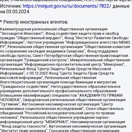
Источник:
https://minjust.gov.ru/ru/documents/7822/
данные
на
03.05.2024
* Реестр иностранных агентов:
Калининградская региональная общественная организация "Экозащита!-Женсовет", Фонд содействия защите прав и свобод граждан "Общественный вердикт", Фонд "Институт Развития Свободы Информации", Частное учреждение "Информационное агентство МЕМО. РУ", Региональная общественная организация "Общественная комиссия по сохранению наследия академика Сахарова", Фонд поддержки свободы прессы, Санкт-Петербургская общественная правозащитная организация "Гражданский контроль", Межрегиональная общественная организация "Информационно-просветительский центр "Мемориал", Региональный Фонд "Центр Защиты Прав Средств Массовой Информации", с 05.12.2023 Фонд "Центр Защиты Прав Средств массовой информации", Региональная общественная благотворительная организация помощи беженцам и мигрантам "Гражданское содействие", Негосударственное образовательное учреждение дополнительного профессионального образования (повышение квалификации) специалистов "АКАДЕМИЯ ПО ПРАВАМ ЧЕЛОВЕКА", Свердловская региональная общественная организация "Сутяжник", Автономная некоммерческая организация "Центр независимых социологических исследований", Союз общественных объединений "Российский исследовательский центр по правам человека", Региональное общественное учреждение научно-информационный центр "МЕМОРИАЛ", Некоммерческая организация "Фонд защиты гласности", Автономная некоммерческая организация "Институт прав человека", Городская общественная организация "Екатеринбургское общество "МЕМОРИАЛ", Городская общественная организация "Рязанское историко-просветительское и правозащитное общество "Мемориал" (Рязанский Мемориал), Челябинский региональный орган общественной самодеятельности – женское общественное объединение "Женщины Евразии", Челябинский региональный орган общественной самодеятельности "Уральская правозащитная группа", Фонд содействия защите здоровья и социальной справедливости имени Андрея Рылькова, Автономная Некоммерческая Организация "Аналитический Центр Юрия Левады", Автономная некоммерческая организация социальной поддержки населения "Проект Апрель", Региональная общественная организация помощи женщинам и детям, находящимся в кризисной ситуации "Информационно-методический центр "Анна", Фонд содействия развитию массовых коммуникаций и правовому просвещению "Так-так-Так", Фонд содействия устойчивому развитию "Серебряная тайга", Свердловский региональный общественный фонд социальных проектов "Новое время", "Idel.Реалии", Кавказ.Реалии, Крым.Реалии, Телеканал Настоящее Время, Татаро-башкирская служба Радио Свобода (Azatliq Radiosi), Радио Свободная Европа/Радио Свобода (PCE/PC), "Сибирь.Реалии", "Фактограф", Благотворительный фонд помощи осужденным и их семьям, Автономная некоммерческая организация "Институт глобализации и социальных движений", Фонд "В защиту прав заключенных", Частное учреждение "Центр поддержки и содействия развитию средств массовой информации", Пензенский региональный общественный благотворительный фонд "Гражданский союз", "Север.Реалии", Некоммерческая организация Фонд "Правовая инициатива", Общество с ограниченной ответственностью "Радио Свободная Европа/Радио Свобода", Чешское информационное агентство "MEDIUM-ORIENT", Красноярская региональная общественная организация "Мы против СПИДа", Камалягин Денис Николаевич, Маркелов Сергей Евгеньевич, Пономарев Лев Александрович, Савицкая Людмила Алексеевна, Автономная некоммерческая организация "Центр по работе с проблемой насилия "НАСИЛИЮ.НЕТ", Межрегиональный профессиональный союз работников здравоохранения "Альянс врачей", Юридическое лицо, зарегистрированное в Латвийской Республике, SIA "Medusa Project" (регистрационный номер 40103797863, дата регистрации 10.06.2014), Некоммерческая организация "Фонд по борьбе с коррупцией", Автономная некоммерческая организация "Институт права и публичной политики", Баданин Роман Сергеевич, Гликин Максим Александрович, Железнова Мария Михайловна, Лукьянова Юлия Сергеевна, Маетная Елизавета Витальевна, Маняхин Петр Борисович, Чуракова Ольга Владимировна, Ярош Юлия Петровна, Юридическое лицо "The Insider SIA", зарегистрированное в Риге, Латвийская Республика (дата регистрации 26.06.2015), являющееся администратором доменного имени интернет-издания "The Insider SIA", https://theins.ru, Постернак Алексей Евгеньевич, Рубин Михаил Аркадьевич, Анин Роман Александрович, Юридическое лицо Istories fonds, зарегистрированное в Латвийской Республике (регистрационный номер 50008295751, дата регистрации 24.02.2020), Великовский Дмитрий Александрович, Долинина Ирина Николаевна, Мароховская Алеся Алексеевна, Шлейнов Роман Юрьевич, Шмагун Олеся Валентиновна, Общество с ограниченной ответственностью "Альтаир 2021", Общество с ограниченной ответственностью "Вега 2021", Общество с ограниченной ответственностью "Главный редактор 2021", Общество с ограниченной ответственностью "Ромашки монолит", Важенков Артем Валерьевич, Ивановская областная общественная организация "Центр гендерных исследований", Гурман Юрий Альбертович, Медиапроект "ОВД-Инфо", Егоров Владимир Владимирович, Жилинский Владимир Александрович, Общество с ограниченной ответственностью "ЗП", Иванова София Юрьевна, Карезина Инна Павловна, Кильтау Екатерина Викторовна, Петров Алексей Викторович, Пискунов Сергей Евгеньевич, Смирнов Сергей Сергеевич, Тихонов Михаил Сергеевич, Общество с ограниченной ответственностью "ЖУРНАЛИСТ-ИНОСТРАННЫЙ АГЕНТ", Арапова Галина Юрьевна, Вольтская Татьяна Анатольевна, Американская компания "Mason G.E.S. Anonymous Foundation" (США), являющаяся владельцем интернет-издания https://mnews.world/, Компания "Stichting Bellingcat", зарегистрированная в Нидерландах (дата регистрации 11.07.2018), Захаров Андрей Вячеславович, Клепиковская Екатерина Дмитриевна, Общество с ограниченной ответственностью "МЕМО", Перл Роман Александрович, Симонов Евгений Алексеевич, Соловьева Елена Анатольевна, Сотников Даниил Владимирович, Сурначева Елизавета Дмитриевна, Автономная некоммерческая организация по защите прав человека и информированию населения "Якутия – Наше Мнение", Общество с ограниченной ответственностью "Москоу диджитал медиа", с 26.01.2023 Общество с ограниченной ответственностью "Чайка Белые сады", Ветошкина Валерия Валерьевна, Заговора Максим Александрович, Межрегиональное общественное движение "Российская ЛГБТ - сеть", Оленичев Максим Владимирович, Павлов Иван Юрьевич, Скворцова Елена Сергеевна, Общество с ограниченной ответственностью "Как бы инагент", Кочетков Игорь Викторович, Общество с ограниченной ответственностью "Честные выборы", Еланчик Олег Александрович, Общество с ограниченной ответственностью "Нобелевский призыв", Гималова Регина Эмилевна, Григорьев Андрей Валерьевич, Григорьева Алина Александровна, Ассоциация по содействию защите прав призывников, альтернативнослужащих и военнослужащих "Правозащитная группа "Гражданин.Армия.Право", Хисамова Регина Фаритовна, Автономная некоммерческая организация по реализации социально-правовых программ "Лилит", Дальневосточное общественное движение "Маяк", Санкт-Петербургская ЛГБТ-инициативная группа "Выход", Инициативная группа ЛГБТ+ "Реверс", Алексеев Андрей Викторович, Бекбулатова Таисия Львовна, Беляев Иван Михайлович, Владыкина Елена Сергеевна, Гельман Марат Александрович, Никульшина Вероника Юрьевна, Толоконникова Надежда Андреевна, Шендерович Виктор Анатольевич, Общество с ограниченной ответственностью "Данное сообщение", Общество с ограниченной ответственностью Издательский дом "Новая глава", Айнбиндер Александра Александровна, Московский комьюнити-центр для ЛГБТ+инициатив, Благотворительный фонд развития филантропии, Deutsche Welle (Германия, Kurt-Schumacher-Strasse 3, 53113 Bonn), Борзунова Мария Михайловна, Воробьев Виктор Викторович, Голубева Анна Львовна, Константинова Алла Михайловна, Малкова Ирина Владимировна, Мурадов Мурад Абдулгалимович, Осетинская Елизавета Николаевна, Понасенков Евгений Николаевич, Ганапольский Матвей Юрьевич, Киселев Евгений Алексеевич, Борухович Ирина Григорьевна, Дремин Иван Тимофеевич, Дубровский Дмитрий Викторович, Красноярская региональная общественная организация поддержки и развития альтернативных образовательных технологий и межкультурных коммуникаций "ИНТЕРРА", Маяковская Екатерина Алексеевна, Фейгин Марк Захарович, Филимонов Андрей Викторович, Дзугкоева Регина Николаевна, Доброхотов Роман Александрович, Дудь Юрий Александрович, Елкин Сергей Владимирович, Кругликов Кирилл Игоревич, Сабунаева Мария Леонидовна, Семенов Алексей Владимирович, Шаинян Карен Багратович, Шульман Екатерина Михайловна, Асафьев Артур Валерьевич, Вахштайн Виктор Семенович, Венедиктов Алексей Алексеевич, Лушникова Екатерина Евгеньевна, Волков Леонид Михайлович, Невзоров Александр Глебович, Пархоменко Сергей Борисович, Сироткин Ярослав Николаевич, Кара-Мурза Владимир Владимирович, Баранова Наталья Владимировна, Гозман Леонид Яковлевич, Кагарлицкий Борис Юльевич, Климарев Михаил Валерьевич, Милов Владимир Станиславович, Автономная некоммерческая организация Краснодарский центр современного искусства "Типография", Моргенштерн Алишер Тагирович, Соболь Любовь Эдуардовна, Общество с ограниченной ответственностью "ЛИЗА НОРМ", Каспаров Гарри Кимович, Ходорковский Михаил Борисович, Общество с ограниченной ответственностью "Апрельские тезисы", Данилович Ирина Брониславовна, Кашин Олег Владимирович, Петров Николай Владимирович, Пивоваров Алексей Владимирович, Соколов Михаил Владимирович, Цветкова Юлия Владимировна, Чичваркин Евгений Александрович, Комитет против пыток/Команда против пыток, Общество с ограниченной ответственностью "Первый научный", Общество с ограниченной ответственностью "Вертолет и ко", Белоцерковская Вероника Борисовна, Кац Максим Евгеньевич, Лазарева Татьяна Юрьевна, Шаведдинов Руслан Табризович, Яшин Илья Валерьевич, Общество с ограниченной ответственностью "Иноагент ААВ", Алешковский Дмитрий Петрович, Альбац Евгения Марковна, Быков Дмитрий Львович, Галямина Юлия Евгеньевна, Лойко Сергей Леонидович, Мартынов Кирилл Константинович, Медведев Сергей Александрович, Крашенинников Федор Геннадиевич, Гордеева Катерина Вл