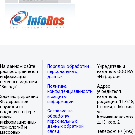
На данном сайте
Порядок обработки
Учредитель и
распространяется
персональных
издатель ООО ИА
информация
данных
«Инфорос».
сетевого издания
Политика
Адрес
"Звезда".
конфиденциальности
учредителя,
Зарегистрировано
и защиты
издателя,
Федеральной
информации
редакции: 117218,
службой по
Россия, г. Москва,
Согласие на
надзору в сфере
ул.
обработку
связи,
Кржижановского,
персональных
информационных
д.13, кор. 2
данных обратной
технологий и
связи
Телефон: +7 (495)
массовых