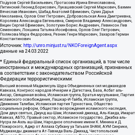
Подузов Сергей Васильевич, Протасова Ирина Вячеславовна,
Литинский Леонид Борисович, Лукашевский Сергей Маркович, Бахмин
Вячеслав Иванович, Шабад Анатолий Ефимович, Сухих Дарья
Николаевна, Орлов Олег Петрович, Добровольская Анна Дмитриевна,
Королева Александра Евгеньевна, Смирнов Владимир Александрович,
Вицин Сергей Ефимович, Золотухин Борис Андреевич, Левинсон Лев
Семенович, Локшина Татьяна Иосифовна, Орлов Олег Петрович,
Полякова Мара Федоровна, Резник Генри Маркович, Захаров Герман
Константинович
Источник:
http://unro.minjust.ru/NKOForeignAgent.aspx
данные на
24.03.2022
* Единый федеральный список организаций, в том числе
иностранных и международных организаций, признанных
в соответствии с законодательством Российской
Федерации террористическими:
Высший военный Маджлисуль Шура Объединенных сил моджахедов
Кавказа, Конгресс народов Ичкерии и Дагестана, База, Асбат аль-
Ансар, Священная война, Исламская группа, Братья-мусульмане, Партия
исламского освобождения, Лашкар-И-Тайба, Исламская группа,
Движение Талибан, Исламская партия Туркестана, Общество
социальных реформ, Общество возрождения исламского наследия,
Дом двух святых, Джунд аш-Шам, Исламский джихад, Аль-Каида, Имарат
Кавказ, АБТО, Правый сектор, Исламское государство, Джабха аль-
Нусра ли-Ахль аш-Шам, Народное ополчение имени К. Минина и Д.
Пожарского, Аджр от Аллаха Субхану уа Тагьаля SHAM, АУМ Синрике,
Муджахеды джамаата Ат-Тавхида Валь-Джихад, Чистопольский