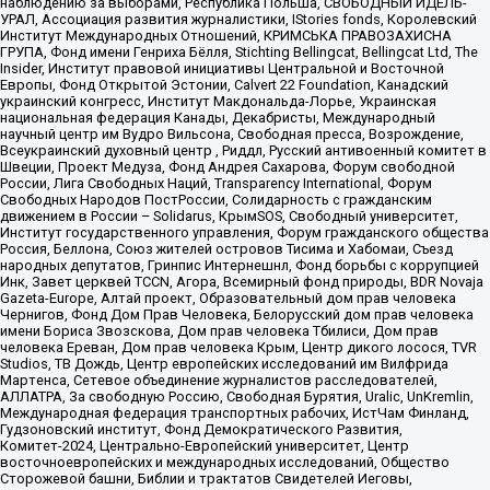
наблюдению за выборами, Республика Польша, СВОБОДНЫЙ ИДЕЛЬ-
УРАЛ, Ассоциация развития журналистики, IStories fonds, Королевский
Институт Международных Отношений, КРИМСЬКА ПРАВОЗАХИСНА
ГРУПА, Фонд имени Генриха Бёлля, Stichting Bellingcat, Bellingcat Ltd, The
Insider, Институт правовой инициативы Центральной и Восточной
Европы, Фонд Открытой Эстонии, Calvert 22 Foundation, Канадский
украинский конгресс, Институт Макдональда-Лорье, Украинская
национальная федерация Канады, Декабристы, Международный
научный центр им Вудро Вильсона, Свободная пресса, Возрождение,
Всеукраинский духовный центр , Риддл, Русский антивоенный комитет в
Швеции, Проект Медуза, Фонд Андрея Сахарова, Форум свободной
России, Лига Свободных Наций, Transparеncy International, Форум
Свободных Народов ПостРоссии, Солидарность с гражданским
движением в России – Solidarus, КрымSOS, Свободный университет,
Институт государственного управления, Форум гражданского общества
Россия, Беллона, Союз жителей островов Тисима и Хабомаи, Съезд
народных депутатов, Гринпис Интернешнл, Фонд борьбы с коррупцией
Инк, Завет церквей TCCN, Агора, Всемирный фонд природы, BDR Novaja
Gazeta-Europe, Алтай проект, Образовательный дом прав человека
Чернигов, Фонд Дом Прав Человека, Белорусский дом прав человека
имени Бориса Звозскова, Дом прав человека Тбилиси, Дом прав
человека Ереван, Дом прав человека Крым, Центр дикого лосося, TVR
Studios, ТВ Дождь, Центр европейских исследований им Вилфрида
Мартенса, Сетевое объединение журналистов расследователей,
АЛЛАТРА, За свободную Россию, Свободная Бурятия, Uralic, UnKremlin,
Международная федерация транспортных рабочих, ИстЧам Финланд,
Гудзоновский институт, Фонд Демократического Развития,
Комитет-2024, Центрально-Европейский университет, Центр
восточноевропейских и международных исследований, Общество
Сторожевой башни, Библии и трактатов Свидетелей Иеговы,