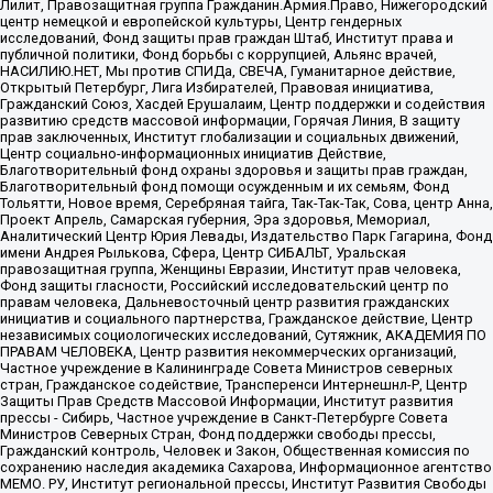
Лилит, Правозащитная группа Гражданин.Армия.Право, Нижегородский
центр немецкой и европейской культуры, Центр гендерных
исследований, Фонд защиты прав граждан Штаб, Институт права и
публичной политики, Фонд борьбы с коррупцией, Альянс врачей,
НАСИЛИЮ.НЕТ, Мы против СПИДа, СВЕЧА, Гуманитарное действие,
Открытый Петербург, Лига Избирателей, Правовая инициатива,
Гражданский Союз, Хасдей Ерушалаим, Центр поддержки и содействия
развитию средств массовой информации, Горячая Линия, В защиту
прав заключенных, Институт глобализации и социальных движений,
Центр социально-информационных инициатив Действие,
Благотворительный фонд охраны здоровья и защиты прав граждан,
Благотворительный фонд помощи осужденным и их семьям, Фонд
Тольятти, Новое время, Серебряная тайга, Так-Так-Так, Сова, центр Анна,
Проект Апрель, Самарская губерния, Эра здоровья, Мемориал,
Аналитический Центр Юрия Левады, Издательство Парк Гагарина, Фонд
имени Андрея Рылькова, Сфера, Центр СИБАЛЬТ, Уральская
правозащитная группа, Женщины Евразии, Институт прав человека,
Фонд защиты гласности, Российский исследовательский центр по
правам человека, Дальневосточный центр развития гражданских
инициатив и социального партнерства, Гражданское действие, Центр
независимых социологических исследований, Сутяжник, АКАДЕМИЯ ПО
ПРАВАМ ЧЕЛОВЕКА, Центр развития некоммерческих организаций,
Частное учреждение в Калининграде Совета Министров северных
стран, Гражданское содействие, Трансперенси Интернешнл-Р, Центр
Защиты Прав Средств Массовой Информации, Институт развития
прессы - Сибирь, Частное учреждение в Санкт-Петербурге Совета
Министров Северных Стран, Фонд поддержки свободы прессы,
Гражданский контроль, Человек и Закон, Общественная комиссия по
сохранению наследия академика Сахарова, Информационное агентство
МЕМО. РУ, Институт региональной прессы, Институт Развития Свободы