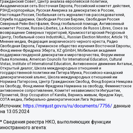
Гражданский Совет, Центр анализа европейской политики,
Академическая сеть Восточная Европа, Российский комитет действия,
РЭНД корпорейшн, Русская Америка за демократию в России,
Настоящая Россия, Глобальная сеть журналистов-расследователей,
Служба поддержки, Свободная Россия Берлин, Свободная Россия
Северный Рейн-Вестфалия, Фонд глобальной помощи, Антивоенный
комитет России, Russie-Libertes, La Asocicion de Rusos Libres, Союз за
возвращение Северных территорий, Крымскотатарский Ресурсный
Центр, Глобальный союз IndustriALL, Russian Election Monitor, Article 19,
Мнение медиа, Федерация анархического черного креста, Радио
Свободная Европа, Германское общество изучения Восточной Европы,
Фонд имени Фридриха Эберта, XZ gGmbH, Мобильная академия
поддержки гендерной демократии и миротворчества, Форум имени
Льва Копелева, American Councils for International Education, Cultural
Vistas, Institute of International Education, Антивоенное движение Антальи,
Открытый диалог, Школа международных отношений и
государственной политики им Питера Мунка, Российско-канадский
демократический альянс, Школа международных отношений им
Нормана Патерсона, Центр Гражданских Свобод, Фонд Бориса Немцова
за Свободу, Фонд имени Фридриха Науманна за свободу, Феминистское
антивоенное сопротивление, Комитет независимости Ингушетии,
Прометей, Stop Occupation of Karelia, Вернись живым, Фридом Хаус,
СОТА медиа, Либерально-демократическая Лига Украины
Источник:
https://minjust.gov.ru/ru/documents/7756/
данные
на
13.05.2024
* Сведения реестра НКО, выполняющих функции
иностранного агента: