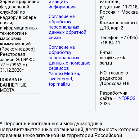
Зарегистрировано
и защиты
издателя,
Федеральной
информации
редакции: 117218,
службой по
Россия, г. Москва,
Согласие на
надзору в сфере
ул.
обработку
связи,
Кржижановского,
персональных
информационных
д.13, кор. 2
данных обратной
технологий и
связи
Телефон: +7 (495)
массовых
718-84-11
коммуникаций
Согласие на
(Роскомнадзор).
обработку
E-mail:
Реестровая
персональных
info@zvezda-
запись ЭЛ № ФС
данных с помощью
sah.ru
77 –79962 от
сервисов
31.12.2020г.
И.О. главного
Yandex.Metrika,
редактора
LiveInternet,
ПОКАЗАТЬ
Дорохова Н.В.
top.mail.ru
БАННЕРНЫЕ
МЕСТА
Разработчик
сайта –
INFOROS
2026
* Перечень иностранных и международных
неправительственных организаций, деятельность которых
признана нежелательной на территории Российской