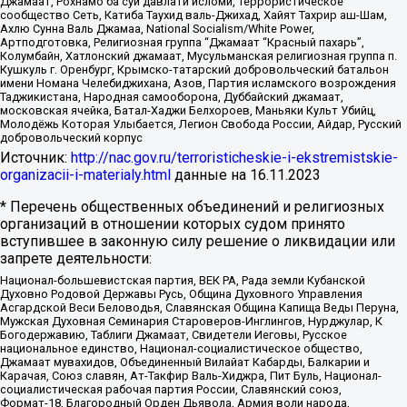
Джамаат, Рохнамо ба суи давлати исломи, Террористическое
сообщество Сеть, Катиба Таухид валь-Джихад, Хайят Тахрир аш-Шам,
Ахлю Сунна Валь Джамаа, National Socialism/White Power,
Артподготовка, Религиозная группа “Джамаат “Красный пахарь”,
Колумбайн, Хатлонский джамаат, Мусульманская религиозная группа п.
Кушкуль г. Оренбург, Крымско-татарский добровольческий батальон
имени Номана Челебиджихана, Азов, Партия исламского возрождения
Таджикистана, Народная самооборона, Дуббайский джамаат,
московская ячейка, Батал-Хаджи Белхороев, Маньяки Культ Убийц,
Молодёжь Которая Улыбается, Легион Свобода России, Айдар, Русский
добровольческий корпус
Источник:
http://nac.gov.ru/terroristicheskie-i-ekstremistskie-
organizacii-i-materialy.html
данные на
16.11.2023
* Перечень общественных объединений и религиозных
организаций в отношении которых судом принято
вступившее в законную силу решение о ликвидации или
запрете деятельности:
Национал-большевистская партия, ВЕК РА, Рада земли Кубанской
Духовно Родовой Державы Русь, Община Духовного Управления
Асгардской Веси Беловодья, Славянская Община Капища Веды Перуна,
Мужская Духовная Семинария Староверов-Инглингов, Нурджулар, К
Богодержавию, Таблиги Джамаат, Свидетели Иеговы, Русское
национальное единство, Национал-социалистическое общество,
Джамаат мувахидов, Объединенный Вилайат Кабарды, Балкарии и
Карачая, Союз славян, Ат-Такфир Валь-Хиджра, Пит Буль, Национал-
социалистическая рабочая партия России, Славянский союз,
Формат-18, Благородный Орден Дьявола, Армия воли народа,