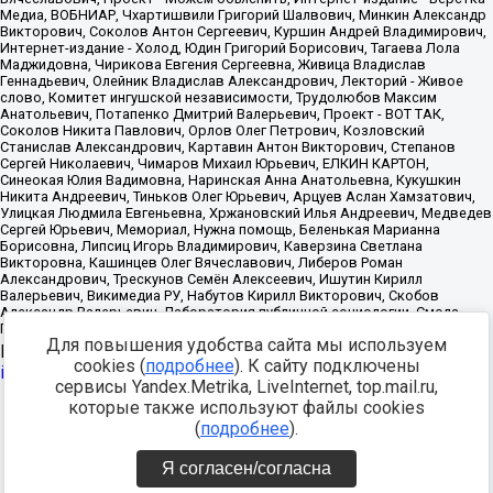
Для повышения удобства сайта мы используем
Источник:
https://minjust.gov.ru/uploaded/files/reestr-
cookies (
подробнее
). К сайту подключены
inostrannyih-agentov-22-03-2024.pdf
данные на
22.03.2024
сервисы Yandex.Metrika, LiveInternet, top.mail.ru,
которые также используют файлы cookies
Разработка -
(
подробнее
).
Я согласен/согласна