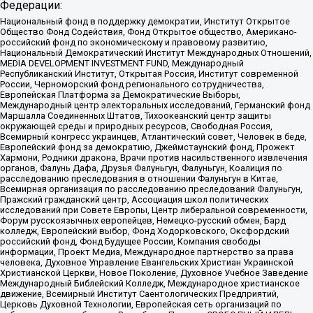
Федерации:
Национальный фонд в поддержку демократии, Институт Открытое
Общество Фонд Содействия, Фонд Открытое общество, Американо-
российский фонд по экономическому и правовому развитию,
Национальный Демократический Институт Международных Отношений,
MEDIA DEVELOPMENT INVESTMENT FUND, Международный
Республиканский Институт, Открытая Россия, Институт современной
России, Черноморский фонд регионального сотрудничества,
Европейская Платформа за Демократические Выборы,
Международный центр электоральных исследований, Германский фонд
Маршалла Соединенных Штатов, Тихоокеанский центр защиты
окружающей среды и природных ресурсов, Свободная Россия,
Всемирный конгресс украинцев, Атлантический совет, Человек в беде,
Европейский фонд за демократию, Джеймстаунский фонд, Прожект
Хармони, Родники дракона, Врачи против насильственного извлечения
органов, Фалунь Дафа, Друзья Фалуньгун, Фалуньгун, Коалиция по
расследованию преследования в отношении Фалуньгун в Китае,
Всемирная организация по расследованию преследований Фалуньгун,
Пражский гражданский центр, Ассоциация школ политических
исследований при Совете Европы, Центр либеральной современности,
Форум русскоязычных европейцев, Немецко-русский обмен, Бард
колледж, Европейский выбор, Фонд Ходорковского, Оксфордский
российский фонд, Фонд Будущее России, Компания свободы
информации, Проект Медиа, Международное партнерство за права
человека, Духовное Управление Евангельских Христиан Украинской
Христианской Церкви, Новое Поколение, Духовное Учебное Заведение
Международный Библейский Колледж, Международное христианское
движение, Всемирный Институт Саентологических Предприятий,
Церковь Духовной Технологии, Европейская сеть организаций по