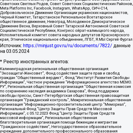
Советских Светлых Родов, Совет Советских Социалистических Районов,
Meta Platforms Inc, Facebook, Instagram, WhatsApp, СИЧ-С14,
Добровольческое Движение Организации украинских националистов,
Черный Комитет, Татарстанское Региональное Всетатарское
общественное движение, Невоград, Молодежное Демократическое
Движение Весна, Верховный Совет Татарской Автономной Советской
Социалистической Республики, Конгресс ойрат-калмыцкого народа,
Исполнительный комитет совета народных депутатов Красноярского
края, Этническое национальное объединение, ЛГБТ, Я.МЫ Сергей Фургал
Источник:
https://minjust.gov.ru/ru/documents/7822/
данные
на
03.05.2024
* Реестр иностранных агентов:
Калининградская региональная общественная организация "Экозащита!-Женсовет", Фонд содействия защите прав и свобод граждан "Общественный вердикт", Фонд "Институт Развития Свободы Информации", Частное учреждение "Информационное агентство МЕМО. РУ", Региональная общественная организация "Общественная комиссия по сохранению наследия академика Сахарова", Фонд поддержки свободы прессы, Санкт-Петербургская общественная правозащитная организация "Гражданский контроль", Межрегиональная общественная организация "Информационно-просветительский центр "Мемориал", Региональный Фонд "Центр Защиты Прав Средств Массовой Информации", с 05.12.2023 Фонд "Центр Защиты Прав Средств массовой информации", Региональная общественная благотворительная организация помощи беженцам и мигрантам "Гражданское содействие", Негосударственное образовательное учреждение дополнительного профессионального образования (повышение квалификации) специалистов "АКАДЕМИЯ ПО ПРАВАМ ЧЕЛОВЕКА", Свердловская региональная общественная организация "Сутяжник", Автономная некоммерческая организация "Центр независимых социологических исследований", Союз общественных объединений "Российский исследовательский центр по правам человека", Региональное общественное учреждение научно-информационный центр "МЕМОРИАЛ", Некоммерческая организация "Фонд защиты гласности", Автономная некоммерческая организация "Институт прав человека", Городская общественная организация "Екатеринбургское общество "МЕМОРИАЛ", Городская общественная организация "Рязанское историко-просветительское и правозащитное общество "Мемориал" (Рязанский Мемориал), Челябинский региональный орган общественной самодеятельности – женское общественное объединение "Женщины Евразии", Челябинский региональный орган общественной самодеятельности "Уральская правозащитная группа", Фонд содействия защите здоровья и социальной справедливости имени Андрея Рылькова, Автономная Некоммерческая Организация "Аналитический Центр Юрия Левады", Автономная некоммерческая организация социальной поддержки населения "Проект Апрель", Региональная общественная организация помощи женщинам и детям, находящимся в кризисной ситуации "Информационно-методический центр "Анна", Фонд содействия развитию массовых коммуникаций и правовому просвещению "Так-так-Так", Фонд содействия устойчивому развитию "Серебряная тайга", Свердловский региональный общественный фонд социальных проектов "Новое время", "Idel.Реалии", Кавказ.Реалии, Крым.Реалии, Телеканал Настоящее Время, Татаро-башкирская служба Радио Свобода (Azatliq Radiosi), Радио Свободная Европа/Радио Свобода (PCE/PC), "Сибирь.Реалии", "Фактограф", Благотворительный фонд помощи осужденным и их семьям, Автономная некоммерческая организация "Институт глобализации и социальных движений", Фонд "В защиту прав заключенных", Частное учреждение "Центр поддержки и содействия развитию средств массовой информации", Пензенский региональный общественный благотворительный фонд "Гражданский союз", "Север.Реалии", Некоммерческая организация Фонд "Правовая инициатива", Общество с ограниченной ответственностью "Радио Свободная Европа/Радио Свобода", Чешское информационное агентство "MEDIUM-ORIENT", Красноярская региональная общественная организация "Мы против СПИДа", Камалягин Денис Николаевич, Маркелов Сергей Евгеньевич, Пономарев Лев Александрович, Савицкая Людмила Алексеевна, Автономная некоммерческая организация "Центр по работе с проблемой насилия "НАСИЛИЮ.НЕТ", Межрегиональный профессиональный союз работников здравоохранения "Альянс врачей", Юридическое лицо, зарегистрированное в Латвийской Республике, SIA "Medusa Project" (регистрационный номер 40103797863, дата регистрации 10.06.2014), Некоммерческая организация "Фонд по борьбе с коррупцией", Автономная некоммерческая организация "Институт права и публичной политики", Баданин Роман Сергеевич, Гликин Максим Александрович, Железнова Мария Михайловна, Лукьянова Юлия Сергеевна, Маетная Елизавета Витальевна, Маняхин Петр Борисович, Чуракова Ольга Владимировна, Ярош Юлия Петровна, Юридическое лицо "The Insider SIA", зарегистрированное в Риге, Латвийская Республика (дата регистрации 26.06.2015), являющееся администратором доменного имени интернет-издания "The Insider SIA", https://theins.ru, Постернак Алексей Евгеньевич, Рубин Михаил Аркадьевич, Анин Роман Александрович, Юридическое лицо Istories fonds, зарегистрированное в Латвийской Республике (регистрационный номер 50008295751, дата регистрации 24.02.2020), Великовский Дмитрий Александрович, Долинина Ирина Николаевна, Мароховская Алеся Алексеевна, Шлейнов Роман Юрьевич, Шмагун Олеся Валентиновна, Общество с ограниченной ответственностью "Альтаир 2021", Общество с ограниченной ответственностью "Вега 2021", Общество с ограниченной ответственностью "Главный редактор 2021", Общество с ограниченной ответственностью "Ромашки монолит", Важенков Артем Валерьевич, Ивановская областная общественная организация "Центр гендерных исследований", Гурман Юрий Альбертович, Медиапроект "ОВД-Инфо", Егоров Владимир Владимирович, Жилинский Владимир Александрович, Общество с ограниченной ответственностью "ЗП", Иванова София Юрьевна, Карезина Инна Павловна, Кильтау Екатерина Викторовна, Петров Алексей Викторович, Пискунов Сергей Евгеньевич, Смирнов Сергей Сергеевич, Тихонов Михаил Сергеевич, Общество с ограниченной ответственностью "ЖУРНАЛИСТ-ИНОСТРАННЫЙ АГЕНТ", Арапова Галина Юрьевна, Вольтская Татьяна Анатольевна, Американская компания "Mason G.E.S. Anonymous Foundation" (США), являющаяся владельцем интернет-издания https://mnews.world/, Компания "Stichting Bellingcat", зарегистрированная в Нидерландах (дата регистрации 11.07.2018), Захаров Андрей Вячеславович, Клепиковская Екатерина Дмитриевна, Общество с ограниченной ответственностью "МЕМО", Перл Роман Александрович, Симонов Евгений Алексеевич, Соловьева Елена Анатольевна, Сотников Даниил Владимирович, Сурначева Елизавета Дмитриевна, Автономная некоммерческая организация по защите прав человека и информированию населения "Якутия – Наше Мнение", Общество с ограниченной ответственностью "Москоу диджитал медиа", с 26.01.2023 Общество с ограниченной ответственностью "Чайка Белые сады", Ветошкина Валерия Валерьевна, Заговора Максим Александрович, Межрегиональное общественное движение "Российская ЛГБТ - сеть", Оленичев Максим Владимирович, Павлов Иван Юрьевич, Скворцова Елена Сергеевна, Общество с ограниченной ответственностью "Как бы инагент", Кочетков Игорь Викторович, Общество с ограниченной ответственностью "Честные выборы", Еланчик Олег Александрович, Общество с ограниченной ответственностью "Нобелевский призыв", Гималова Регина Эмилевна, Григорьев Андрей Валерьевич, Григорьева Алина Александровна, Ассоциация по содействию защите прав призывников, альтернативнослужащих и военнослужащих "Правозащитная группа "Гражданин.Армия.Право", Хисамова Регина Фаритовна, Автономная некоммерческая организация по реализации социально-правовых программ "Лилит", Дальневосточное общественное движение "Маяк", Санкт-Петербургская ЛГБТ-инициативная группа "Выход", Инициативная группа ЛГБТ+ "Реверс", Алексеев Андрей Викторович, Бекбулатова Таисия Львовна, Беляев Иван Михайлович, Владыкина Елена Сергеевна, Гельман Марат Александрович, Никульшина Вероника Юрьевна, Толоконникова Надежда Андреевна, Шендерович Виктор Анатольевич, Общество с ограниченной ответственностью "Данное сообщение", Общество с ограниченной ответственностью Издательский дом "Новая глава", Айнбиндер Александра Александровна, Московский комьюнити-центр для ЛГБТ+инициатив, Благотворительный фонд развития филантропии, Deutsche Welle (Германия, Kurt-Schumacher-Strasse 3, 53113 Bonn), Борзунова Мария Михайловна, Воробьев Виктор Викторович, Голубева Анна Львовна, Константинова Алла Михайловна, Малкова Ирина Владимировна, Мурадов Мурад Абдулгалимович, Осетинская Елизавета Николаевна, Понасенков Евгений Николаевич, Ганапольский Матвей Юрьевич, Киселев Евгений Алексеевич, Борухович Ирина Григорьевна, Дремин Иван Тимофеевич, Дубровский Дмитрий Викторович, Красноярская региональная общественная организация поддержки и развития альтернативных образовательных технологий и межкультурных коммуникаций "ИНТЕРРА", Маяковская Екатерина Алексеевна, Фейгин Марк Захарович, Филимонов Андрей Викторович, Дзугкоева Регина Николаевна, Доброхотов Роман Александрович, Дудь Юрий Александрович, Елкин Сергей Владимирович, Кругликов Кирилл Игоревич, Сабунаева Мария Леонидовна, Семенов Алексей Владимирович, Шаинян Карен Багратович, Шульман Екатерина Михайловна, Асафьев Артур Валерьевич, Вахштайн Виктор Семенович, Венедиктов Алексей Алексеевич, Лушникова Екатерина Евгеньевна, Волков Леонид Михайлович, Невзоров Александр Глебович, Пархоменко Сергей Борисович, Сироткин Ярослав Николаевич, Кара-Мурза Владимир Владимирович, Баранова Наталья Владимировна, Гозман Леонид Яковлевич, Кагарлицкий Борис Юльевич, Климарев Михаил Валерьевич, Милов Владимир Станиславович, Автономная некоммерческая организация Краснодарский центр современного искусства "Типография", Моргенштерн Алишер Тагирович, Соболь Любовь Эдуардовна, Общество с ограниченной ответственностью "ЛИЗА НОРМ", Каспаров Гарри Кимович, Ходорковский Михаил Борисович, Общество с ограниченной ответственностью "Апрельские тезисы", Данилович Ирина Брониславовна, Кашин Олег Владимирович, Петров Николай Владимирович, Пивоваров Алексей Владимирович, Соколов Михаил Владимирович, Цветкова Юлия Владимировна, Чичваркин Евгений Александрович, Комитет против пыток/Команда против пыток, Общество с ограниченной ответственностью "Первый научный", Общество с ограниченной ответственностью "Вертолет и ко", Белоцерковская Вероника Борисовна, Кац Максим Евгеньевич, Лазарева Татьяна Юрьевна, Шаведдинов Руслан Табризович, Яшин Илья Валерьевич, Общество с ограниченной ответственностью "Иноагент ААВ", Алешковский Дмитрий Петрович, Альбац Евгения Марковна, Быков Дмитрий Львович, Галямина Юлия Евгеньевна, Лойко Сергей Леонидович, Мартынов Кирилл Константинович, Медведев Сергей Александрович, Крашенинников Федор Геннадиевич, Гордеева Катерина Вл