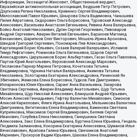
Информации, Экозащита!-Женсовет, Общественный вердикт,
Евразийская антимонопольная ассоциация, Бедушев Петр Петрович,
Дзугкоева Регина Николаевна, Кривенко Сергей Владимирович,
Милославский Павел Юрьевич, Шнырова Ольга Вадимовна, Чанышева
Лилия Айратовна, Сидорович Ольга Борисовна, Туровский Александр
Алексеевич, Васильева Анастасия Евгеньевна, Ривина Анна Валерьевна,
Бойко Анатолий Николаевич, Дугин Сергей Георгиевич, Пивоваров
Андрей Сергеевич, Аверин Виталий Евгеньевич, Барахоев Магомед
Бекханович, Шарипков Олег Викторович, Мошель Ирина Ароновна,
Шведов Григорий Сергеевич, Пономарев Лев Александрович,
Каргалицкий Борис Юльевич, Созаев Валерий Валерьевич, Исламов
Тимур Рифгатович, Романова Ольга Евгеньевна, Щаров Сергей
Алексадрович, Цирульников Борис Альбертович, Гасан Ольга Павловна,
Паутов Юрий Анатольевич, Верховский Александр Маркович,
Пислакова-Паркер Марина Петровна, Кочеткова Татьяна
Владимировна, Чуркина Наталья Валерьевна, Акимова Татьяна
Николаевна, Золотарева Екатерина Александровна, Рачинский Ян
Збигневич, Жемкова Елена Борисовна, Гудков Лев Дмитриевич,
Илларионова Юлия Юрьевна, Саранг Анна Васильевна, Захарова
Светлана Сергеевна, Аверин Владимир Анатольевич, Щур Татьяна
Михайловна, Щур Николай Алексеевич, Блинушов Андрей Юрьевич,
Мосин Алексей Геннадьевич, Гефтер Валентин Михайлович, Симонов
Алексей Кириллович, Флиге Ирина Анатольевна, Мельникова Валентина
Дмитриевна, Вититинова Елена Владимировна, Баженова Светлана
Куприяновна, Максимов Сергей Владимирович, Беляев Сергей
Иванович, Голубева Елена Николаевна, Ганнушкина Светлана
Алексеевна, Закс Елена Владимировна, Буртина Елена Юрьевна, Гендель
Людмила Залмановна, Кокорина Екатерина Алексеевна, Шуманов Илья
Вячеславович, Арапова Галина Юрьевна, Свечников Анатолий
Мариевич, Прохоров Вадим Юрьевич, Шахова Елена Владимировна,