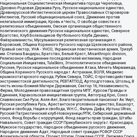
Национальная Социалистическая Инициатива города Череповца,
Духовно-Родовая Держава Русь, Русское национальное единство,
Древнерусской Инглистической церкви Православных Староверов-
Инглингов, Русский общенациональный союз, Движение против
нелегальной иммиграции, Кровь и Честь, О свободе совести и о
религиозных объединениях, Омская организация общественного
политического движения Русское национальное единство, Северное
Братство, Клуб Болельщиков Футбольного Клуба Динамо,
Файзрахманисты, Мусульманская религиозная организация п.
Боровский, Община Коренного Русского народа Щелковского района,
Правый сектор, УНА - УНСО, Украинская повстанческая армия, Тризуб
им. Степана Бандеры, Братство, Белый Крест, Misanthropic division,
Религиозное объединение последователей инглиизма, Народная
Социальная Инициатива, TulaSkins, Этнополитическое объединение
Русские, Русское национальное объединение Атака, Мечеть Мирмамеда,
Община Коренного Русского народа г. Астрахани, ВОЛЯ, Меджлис
крымскотатарского народа, Рубеж Севера, ТОЙС, О противодействии
экстремистской деятельности, РЕВТАТПОД, Артподготовка, Штольц, В
честь иконы Божией Матери Державная, Сектор 16, Независимость,
Фирма, Молодежная правозащитная группа МПГ, Курсом Правды и
Единения, Каракольская инициативная группа, Автоград Крю, Союз
Славянских Сил Руси, Алля-Аят, Благотворительный пансионат Ак Умут,
Русская республика Русь, Арестантское уголовное единство, Башкорт,
Нация и свобода, Нация и свобода, W.H.С., Фалунь Дафа, Иртыш Ultras,
Русский Патриотический клуб-Новокузнецк/РПК, Сибирский державный
союз, Фонд борьбы с коррупцией, Фонд защиты прав граждан, Штабы
Навального, Совет граждан СССР Прикубанского округа г. Краснодара,
Мужское государство, Народное объединение русского движения,
Народное движение Адат, Народный совет граждан РСФСР СССР
Архангельской области, Проект Штурм, Граждане СССР, Держава Союз