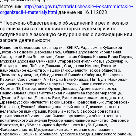
Источник:
http://nac.gov.ru/terroristicheskie-i-ekstremistskie-
organizacii-i-materialy.html
данные на
16.11.2023
* Перечень общественных объединений и религиозных
организаций в отношении которых судом принято
вступившее в законную силу решение о ликвидации или
запрете деятельности:
Национал-большевистская партия, ВЕК РА, Рада земли Кубанской
Духовно Родовой Державы Русь, Община Духовного Управления
Асгардской Веси Беловодья, Славянская Община Капища Веды Перуна,
Мужская Духовная Семинария Староверов-Инглингов, Нурджулар, К
Богодержавию, Таблиги Джамаат, Свидетели Иеговы, Русское
национальное единство, Национал-социалистическое общество,
Джамаат мувахидов, Объединенный Вилайат Кабарды, Балкарии и
Карачая, Союз славян, Ат-Такфир Валь-Хиджра, Пит Буль, Национал-
социалистическая рабочая партия России, Славянский союз,
Формат-18, Благородный Орден Дьявола, Армия воли народа,
Национальная Социалистическая Инициатива города Череповца,
Духовно-Родовая Держава Русь, Русское национальное единство,
Древнерусской Инглистической церкви Православных Староверов-
Инглингов, Русский общенациональный союз, Движение против
нелегальной иммиграции, Кровь и Честь, О свободе совести и о
религиозных объединениях, Омская организация общественного
политического движения Русское национальное единство, Северное
Братство, Клуб Болельщиков Футбольного Клуба Динамо,
Файзрахманисты, Мусульманская религиозная организация п.
Боровский, Община Коренного Русского народа Щелковского района,