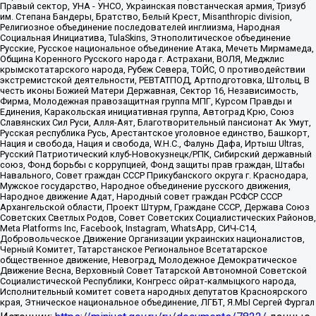
Правый сектор, УНА - УНСО, Украинская повстанческая армия, Тризуб
им. Степана Бандеры, Братство, Белый Крест, Misanthropic division,
Религиозное объединение последователей инглиизма, Народная
Социальная Инициатива, TulaSkins, Этнополитическое объединение
Русские, Русское национальное объединение Атака, Мечеть Мирмамеда,
Община Коренного Русского народа г. Астрахани, ВОЛЯ, Меджлис
крымскотатарского народа, Рубеж Севера, ТОЙС, О противодействии
экстремистской деятельности, РЕВТАТПОД, Артподготовка, Штольц, В
честь иконы Божией Матери Державная, Сектор 16, Независимость,
Фирма, Молодежная правозащитная группа МПГ, Курсом Правды и
Единения, Каракольская инициативная группа, Автоград Крю, Союз
Славянских Сил Руси, Алля-Аят, Благотворительный пансионат Ак Умут,
Русская республика Русь, Арестантское уголовное единство, Башкорт,
Нация и свобода, Нация и свобода, W.H.С., Фалунь Дафа, Иртыш Ultras,
Русский Патриотический клуб-Новокузнецк/РПК, Сибирский державный
союз, Фонд борьбы с коррупцией, Фонд защиты прав граждан, Штабы
Навального, Совет граждан СССР Прикубанского округа г. Краснодара,
Мужское государство, Народное объединение русского движения,
Народное движение Адат, Народный совет граждан РСФСР СССР
Архангельской области, Проект Штурм, Граждане СССР, Держава Союз
Советских Светлых Родов, Совет Советских Социалистических Районов,
Meta Platforms Inc, Facebook, Instagram, WhatsApp, СИЧ-С14,
Добровольческое Движение Организации украинских националистов,
Черный Комитет, Татарстанское Региональное Всетатарское
общественное движение, Невоград, Молодежное Демократическое
Движение Весна, Верховный Совет Татарской Автономной Советской
Социалистической Республики, Конгресс ойрат-калмыцкого народа,
Исполнительный комитет совета народных депутатов Красноярского
края, Этническое национальное объединение, ЛГБТ, Я.МЫ Сергей Фургал