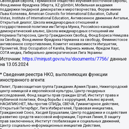
Свободная Европа, Германское общество изучения Восточной Европы,
Фонд имени Фридриха Эберта, XZ gGmbH, Мобильная академия
поддержки гендерной демократии и миротворчества, Форум имени
Льва Копелева, American Councils for International Education, Cultural
Vistas, Institute of International Education, Антивоенное движение Антальи,
Открытый диалог, Школа международных отношений и
государственной политики им Питера Мунка, Российско-канадский
демократический альянс, Школа международных отношений им
Нормана Патерсона, Центр Гражданских Свобод, Фонд Бориса Немцова
за Свободу, Фонд имени Фридриха Науманна за свободу, Феминистское
антивоенное сопротивление, Комитет независимости Ингушетии,
Прометей, Stop Occupation of Karelia, Вернись живым, Фридом Хаус,
СОТА медиа, Либерально-демократическая Лига Украины
Источник:
https://minjust.gov.ru/ru/documents/7756/
данные
на
13.05.2024
* Сведения реестра НКО, выполняющих функции
иностранного агента:
Лилит, Правозащитная группа Гражданин.Армия.Право, Нижегородский
центр немецкой и европейской культуры, Центр гендерных
исследований, Фонд защиты прав граждан Штаб, Институт права и
публичной политики, Фонд борьбы с коррупцией, Альянс врачей,
НАСИЛИЮ.НЕТ, Мы против СПИДа, СВЕЧА, Гуманитарное действие,
Открытый Петербург, Лига Избирателей, Правовая инициатива,
Гражданский Союз, Хасдей Ерушалаим, Центр поддержки и содействия
развитию средств массовой информации, Горячая Линия, В защиту
прав заключенных, Институт глобализации и социальных движений,
Центр социально-информационных инициатив Действие,