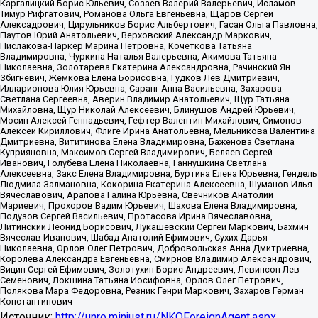
Каргалицкий Борис Юльевич, Созаев Валерий Валерьевич, Исламов
Тимур Рифгатович, Романова Ольга Евгеньевна, Щаров Сергей
Алексадрович, Цирульников Борис Альбертович, Гасан Ольга Павловна,
Паутов Юрий Анатольевич, Верховский Александр Маркович,
Пислакова-Паркер Марина Петровна, Кочеткова Татьяна
Владимировна, Чуркина Наталья Валерьевна, Акимова Татьяна
Николаевна, Золотарева Екатерина Александровна, Рачинский Ян
Збигневич, Жемкова Елена Борисовна, Гудков Лев Дмитриевич,
Илларионова Юлия Юрьевна, Саранг Анна Васильевна, Захарова
Светлана Сергеевна, Аверин Владимир Анатольевич, Щур Татьяна
Михайловна, Щур Николай Алексеевич, Блинушов Андрей Юрьевич,
Мосин Алексей Геннадьевич, Гефтер Валентин Михайлович, Симонов
Алексей Кириллович, Флиге Ирина Анатольевна, Мельникова Валентина
Дмитриевна, Вититинова Елена Владимировна, Баженова Светлана
Куприяновна, Максимов Сергей Владимирович, Беляев Сергей
Иванович, Голубева Елена Николаевна, Ганнушкина Светлана
Алексеевна, Закс Елена Владимировна, Буртина Елена Юрьевна, Гендель
Людмила Залмановна, Кокорина Екатерина Алексеевна, Шуманов Илья
Вячеславович, Арапова Галина Юрьевна, Свечников Анатолий
Мариевич, Прохоров Вадим Юрьевич, Шахова Елена Владимировна,
Подузов Сергей Васильевич, Протасова Ирина Вячеславовна,
Литинский Леонид Борисович, Лукашевский Сергей Маркович, Бахмин
Вячеслав Иванович, Шабад Анатолий Ефимович, Сухих Дарья
Николаевна, Орлов Олег Петрович, Добровольская Анна Дмитриевна,
Королева Александра Евгеньевна, Смирнов Владимир Александрович,
Вицин Сергей Ефимович, Золотухин Борис Андреевич, Левинсон Лев
Семенович, Локшина Татьяна Иосифовна, Орлов Олег Петрович,
Полякова Мара Федоровна, Резник Генри Маркович, Захаров Герман
Константинович
Источник:
http://unro.minjust.ru/NKOForeignAgent.aspx