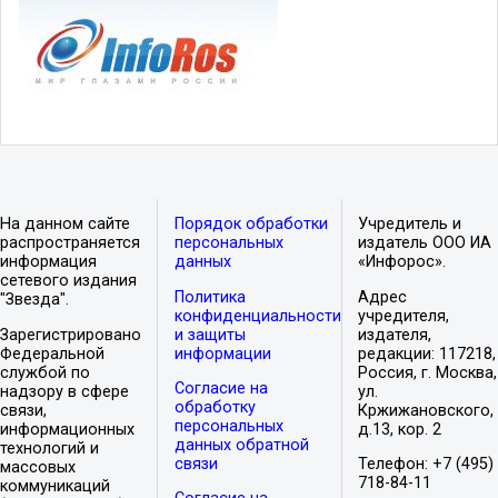
На данном сайте
Порядок обработки
Учредитель и
распространяется
персональных
издатель ООО ИА
информация
данных
«Инфорос».
сетевого издания
Политика
Адрес
"Звезда".
конфиденциальности
учредителя,
Зарегистрировано
и защиты
издателя,
Федеральной
информации
редакции: 117218,
службой по
Россия, г. Москва,
Согласие на
надзору в сфере
ул.
обработку
связи,
Кржижановского,
персональных
информационных
д.13, кор. 2
данных обратной
технологий и
связи
Телефон: +7 (495)
массовых
718-84-11
коммуникаций