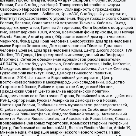
Швеции, Проект Медуза, Фонд Андрея Сахарова, Форум свободной
России, Лига Свободных Наций, Transparеncy International, Форум
Свободных Народов ПостРоссии, Солидарность с гражданским
движением в России – Solidarus, КрымSOS, Свободный университет,
Институт государственного управления, Форум гражданского общества
Россия, Беллона, Союз жителей островов Тисима и Хабомаи, Съезд
народных депутатов, Гринпис Интернешнл, Фонд борьбы с коррупцией
Инк, Завет церквей TCCN, Агора, Всемирный фонд природы, BDR Novaja
Gazeta-Europe, Алтай проект, Образовательный дом прав человека
Чернигов, Фонд Дом Прав Человека, Белорусский дом прав человека
имени Бориса Звозскова, Дом прав человека Тбилиси, Дом прав
человека Ереван, Дом прав человека Крым, Центр дикого лосося, TVR
Studios, ТВ Дождь, Центр европейских исследований им Вилфрида
Мартенса, Сетевое объединение журналистов расследователей,
АЛЛАТРА, За свободную Россию, Свободная Бурятия, Uralic, UnKremlin,
Международная федерация транспортных рабочих, ИстЧам Финланд,
Гудзоновский институт, Фонд Демократического Развития,
Комитет-2024, Центрально-Европейский университет, Центр
восточноевропейских и международных исследований, Общество
Сторожевой башни, Библии и трактатов Свидетелей Иеговы,
Гражданский Совет, Центр анализа европейской политики,
Академическая сеть Восточная Европа, Российский комитет действия,
РЭНД корпорейшн, Русская Америка за демократию в России,
Настоящая Россия, Глобальная сеть журналистов-расследователей,
Служба поддержки, Свободная Россия Берлин, Свободная Россия
Северный Рейн-Вестфалия, Фонд глобальной помощи, Антивоенный
комитет России, Russie-Libertes, La Asocicion de Rusos Libres, Союз за
возвращение Северных территорий, Крымскотатарский Ресурсный
Центр, Глобальный союз IndustriALL, Russian Election Monitor, Article 19,
Мнение медиа, Федерация анархического черного креста, Радио