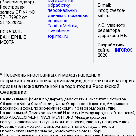
Согласие на
(Роскомнадзор).
обработку
E-mail:
Реестровая
персональных
info@zvezda-
запись ЭЛ № ФС
данных с помощью
sah.ru
77 –79962 от
сервисов
31.12.2020г.
И.О. главного
Yandex.Metrika,
редактора
LiveInternet,
ПОКАЗАТЬ
Дорохова Н.В.
top.mail.ru
БАННЕРНЫЕ
МЕСТА
Разработчик
сайта –
INFOROS
2026
* Перечень иностранных и международных
неправительственных организаций, деятельность которых
признана нежелательной на территории Российской
Федерации:
Национальный фонд в поддержку демократии, Институт Открытое
Общество Фонд Содействия, Фонд Открытое общество, Американо-
российский фонд по экономическому и правовому развитию,
Национальный Демократический Институт Международных Отношений,
MEDIA DEVELOPMENT INVESTMENT FUND, Международный
Республиканский Институт, Открытая Россия, Институт современной
России, Черноморский фонд регионального сотрудничества,
Европейская Платформа за Демократические Выборы,
Международный центр электоральных исследований, Германский фонд