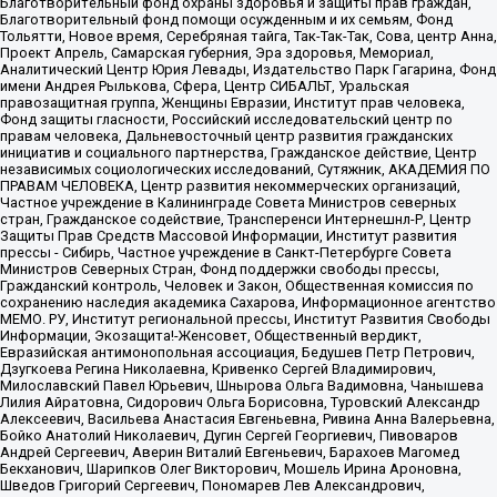
Благотворительный фонд охраны здоровья и защиты прав граждан,
Благотворительный фонд помощи осужденным и их семьям, Фонд
Тольятти, Новое время, Серебряная тайга, Так-Так-Так, Сова, центр Анна,
Проект Апрель, Самарская губерния, Эра здоровья, Мемориал,
Аналитический Центр Юрия Левады, Издательство Парк Гагарина, Фонд
имени Андрея Рылькова, Сфера, Центр СИБАЛЬТ, Уральская
правозащитная группа, Женщины Евразии, Институт прав человека,
Фонд защиты гласности, Российский исследовательский центр по
правам человека, Дальневосточный центр развития гражданских
инициатив и социального партнерства, Гражданское действие, Центр
независимых социологических исследований, Сутяжник, АКАДЕМИЯ ПО
ПРАВАМ ЧЕЛОВЕКА, Центр развития некоммерческих организаций,
Частное учреждение в Калининграде Совета Министров северных
стран, Гражданское содействие, Трансперенси Интернешнл-Р, Центр
Защиты Прав Средств Массовой Информации, Институт развития
прессы - Сибирь, Частное учреждение в Санкт-Петербурге Совета
Министров Северных Стран, Фонд поддержки свободы прессы,
Гражданский контроль, Человек и Закон, Общественная комиссия по
сохранению наследия академика Сахарова, Информационное агентство
МЕМО. РУ, Институт региональной прессы, Институт Развития Свободы
Информации, Экозащита!-Женсовет, Общественный вердикт,
Евразийская антимонопольная ассоциация, Бедушев Петр Петрович,
Дзугкоева Регина Николаевна, Кривенко Сергей Владимирович,
Милославский Павел Юрьевич, Шнырова Ольга Вадимовна, Чанышева
Лилия Айратовна, Сидорович Ольга Борисовна, Туровский Александр
Алексеевич, Васильева Анастасия Евгеньевна, Ривина Анна Валерьевна,
Бойко Анатолий Николаевич, Дугин Сергей Георгиевич, Пивоваров
Андрей Сергеевич, Аверин Виталий Евгеньевич, Барахоев Магомед
Бекханович, Шарипков Олег Викторович, Мошель Ирина Ароновна,
Шведов Григорий Сергеевич, Пономарев Лев Александрович,