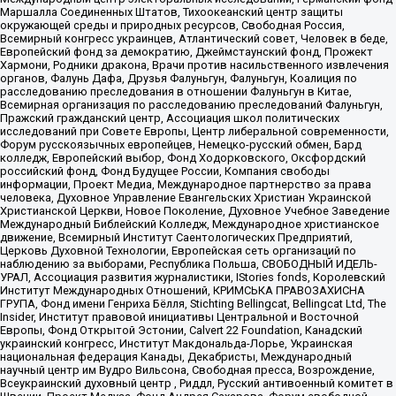
Маршалла Соединенных Штатов, Тихоокеанский центр защиты
окружающей среды и природных ресурсов, Свободная Россия,
Всемирный конгресс украинцев, Атлантический совет, Человек в беде,
Европейский фонд за демократию, Джеймстаунский фонд, Прожект
Хармони, Родники дракона, Врачи против насильственного извлечения
органов, Фалунь Дафа, Друзья Фалуньгун, Фалуньгун, Коалиция по
расследованию преследования в отношении Фалуньгун в Китае,
Всемирная организация по расследованию преследований Фалуньгун,
Пражский гражданский центр, Ассоциация школ политических
исследований при Совете Европы, Центр либеральной современности,
Форум русскоязычных европейцев, Немецко-русский обмен, Бард
колледж, Европейский выбор, Фонд Ходорковского, Оксфордский
российский фонд, Фонд Будущее России, Компания свободы
информации, Проект Медиа, Международное партнерство за права
человека, Духовное Управление Евангельских Христиан Украинской
Христианской Церкви, Новое Поколение, Духовное Учебное Заведение
Международный Библейский Колледж, Международное христианское
движение, Всемирный Институт Саентологических Предприятий,
Церковь Духовной Технологии, Европейская сеть организаций по
наблюдению за выборами, Республика Польша, СВОБОДНЫЙ ИДЕЛЬ-
УРАЛ, Ассоциация развития журналистики, IStories fonds, Королевский
Институт Международных Отношений, КРИМСЬКА ПРАВОЗАХИСНА
ГРУПА, Фонд имени Генриха Бёлля, Stichting Bellingcat, Bellingcat Ltd, The
Insider, Институт правовой инициативы Центральной и Восточной
Европы, Фонд Открытой Эстонии, Calvert 22 Foundation, Канадский
украинский конгресс, Институт Макдональда-Лорье, Украинская
национальная федерация Канады, Декабристы, Международный
научный центр им Вудро Вильсона, Свободная пресса, Возрождение,
Всеукраинский духовный центр , Риддл, Русский антивоенный комитет в