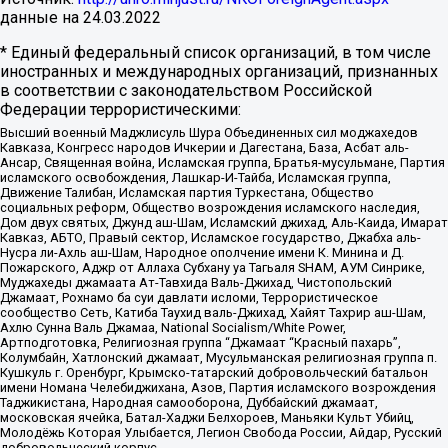
данные на
24.03.2022
* Единый федеральный список организаций, в том числе
иностранных и международных организаций, признанных
в соответствии с законодательством Российской
Федерации террористическими:
Высший военный Маджлисуль Шура Объединенных сил моджахедов
Кавказа, Конгресс народов Ичкерии и Дагестана, База, Асбат аль-
Ансар, Священная война, Исламская группа, Братья-мусульмане, Партия
исламского освобождения, Лашкар-И-Тайба, Исламская группа,
Движение Талибан, Исламская партия Туркестана, Общество
социальных реформ, Общество возрождения исламского наследия,
Дом двух святых, Джунд аш-Шам, Исламский джихад, Аль-Каида, Имарат
Кавказ, АБТО, Правый сектор, Исламское государство, Джабха аль-
Нусра ли-Ахль аш-Шам, Народное ополчение имени К. Минина и Д.
Пожарского, Аджр от Аллаха Субхану уа Тагьаля SHAM, АУМ Синрике,
Муджахеды джамаата Ат-Тавхида Валь-Джихад, Чистопольский
Джамаат, Рохнамо ба суи давлати исломи, Террористическое
сообщество Сеть, Катиба Таухид валь-Джихад, Хайят Тахрир аш-Шам,
Ахлю Сунна Валь Джамаа, National Socialism/White Power,
Артподготовка, Религиозная группа “Джамаат “Красный пахарь”,
Колумбайн, Хатлонский джамаат, Мусульманская религиозная группа п.
Кушкуль г. Оренбург, Крымско-татарский добровольческий батальон
имени Номана Челебиджихана, Азов, Партия исламского возрождения
Таджикистана, Народная самооборона, Дуббайский джамаат,
московская ячейка, Батал-Хаджи Белхороев, Маньяки Культ Убийц,
Молодёжь Которая Улыбается, Легион Свобода России, Айдар, Русский
добровольческий корпус