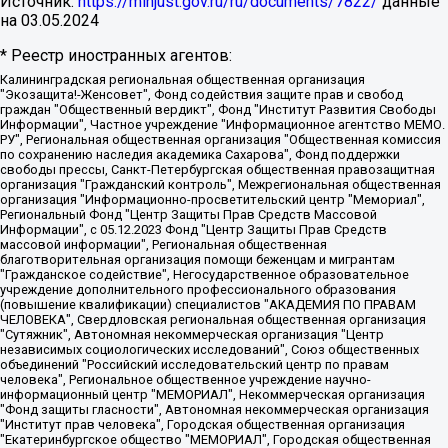
Источник:
https://minjust.gov.ru/ru/documents/7822/
данные
на
03.05.2024
* Реестр иностранных агентов:
Калининградская региональная общественная организация "Экозащита!-Женсовет", Фонд содействия защите прав и свобод граждан "Общественный вердикт", Фонд "Институт Развития Свободы Информации", Частное учреждение "Информационное агентство МЕМО. РУ", Региональная общественная организация "Общественная комиссия по сохранению наследия академика Сахарова", Фонд поддержки свободы прессы, Санкт-Петербургская общественная правозащитная организация "Гражданский контроль", Межрегиональная общественная организация "Информационно-просветительский центр "Мемориал", Региональный Фонд "Центр Защиты Прав Средств Массовой Информации", с 05.12.2023 Фонд "Центр Защиты Прав Средств массовой информации", Региональная общественная благотворительная организация помощи беженцам и мигрантам "Гражданское содействие", Негосударственное образовательное учреждение дополнительного профессионального образования (повышение квалификации) специалистов "АКАДЕМИЯ ПО ПРАВАМ ЧЕЛОВЕКА", Свердловская региональная общественная организация "Сутяжник", Автономная некоммерческая организация "Центр независимых социологических исследований", Союз общественных объединений "Российский исследовательский центр по правам человека", Региональное общественное учреждение научно-информационный центр "МЕМОРИАЛ", Некоммерческая организация "Фонд защиты гласности", Автономная некоммерческая организация "Институт прав человека", Городская общественная организация "Екатеринбургское общество "МЕМОРИАЛ", Городская общественная организация "Рязанское историко-просветительское и правозащитное общество "Мемориал" (Рязанский Мемориал), Челябинский региональный орган общественной самодеятельности – женское общественное объединение "Женщины Евразии", Челябинский региональный орган общественной самодеятельности "Уральская правозащитная группа", Фонд содействия защите здоровья и социальной справедливости имени Андрея Рылькова, Автономная Некоммерческая Организация "Аналитический Центр Юрия Левады", Автономная некоммерческая организация социальной поддержки населения "Проект Апрель", Региональная общественная организация помощи женщинам и детям, находящимся в кризисной ситуации "Информационно-методический центр "Анна", Фонд содействия развитию массовых коммуникаций и правовому просвещению "Так-так-Так", Фонд содействия устойчивому развитию "Серебряная тайга", Свердловский региональный общественный фонд социальных проектов "Новое время", "Idel.Реалии", Кавказ.Реалии, Крым.Реалии, Телеканал Настоящее Время, Татаро-башкирская служба Радио Свобода (Azatliq Radiosi), Радио Свободная Европа/Радио Свобода (PCE/PC), "Сибирь.Реалии", "Фактограф", Благотворительный фонд помощи осужденным и их семьям, Автономная некоммерческая организация "Институт глобализации и социальных движений", Фонд "В защиту прав заключенных", Частное учреждение "Центр поддержки и содействия развитию средств массовой информации", Пензенский региональный общественный благотворительный фонд "Гражданский союз", "Север.Реалии", Некоммерческая организация Фонд "Правовая инициатива", Общество с ограниченной ответственностью "Радио Свободная Европа/Радио Свобода", Чешское информационное агентство "MEDIUM-ORIENT", Красноярская региональная общественная организация "Мы против СПИДа", Камалягин Денис Николаевич, Маркелов Сергей Евгеньевич, Пономарев Лев Александрович, Савицкая Людмила Алексеевна, Автономная некоммерческая организация "Центр по работе с проблемой насилия "НАСИЛИЮ.НЕТ", Межрегиональный профессиональный союз работников здравоохранения "Альянс врачей", Юридическое лицо, зарегистрированное в Латвийской Республике, SIA "Medusa Project" (регистрационный номер 40103797863, дата регистрации 10.06.2014), Некоммерческая организация "Фонд по борьбе с коррупцией", Автономная некоммерческая организация "Институт права и публичной политики", Баданин Роман Сергеевич, Гликин Максим Александрович, Железнова Мария Михайловна, Лукьянова Юлия Сергеевна, Маетная Елизавета Витальевна, Маняхин Петр Борисович, Чуракова Ольга Владимировна, Ярош Юлия Петровна, Юридическое лицо "The Insider SIA", зарегистрированное в Риге, Латвийская Республика (дата регистрации 26.06.2015), являющееся администратором доменного имени интернет-издания "The Insider SIA", https://theins.ru, Постернак Алексей Евгеньевич, Рубин Михаил Аркадьевич, Анин Роман Александрович, Юридическое лицо Istories fonds, зарегистрированное в Латвийской Республике (регистрационный номер 50008295751, дата регистрации 24.02.2020), Великовский Дмитрий Александрович, Долинина Ирина Николаевна, Мароховская Алеся Алексеевна, Шлейнов Роман Юрьевич, Шмагун Олеся Валентиновна, Общество с ограниченной ответственностью "Альтаир 2021", Общество с ограниченной ответственностью "Вега 2021", Общество с ограниченной ответственностью "Главный редактор 2021", Общество с ограниченной ответственностью "Ромашки монолит", Важенков Артем Валерьевич, Ивановская областная общественная организация "Центр гендерных исследований", Гурман Юрий Альбертович, Медиапроект "ОВД-Инфо", Егоров Владимир Владимирович, Жилинский Владимир Александрович, Общество с ограниченной ответственностью "ЗП", Иванова София Юрьевна, Карезина Инна Павловна, Кильтау Екатерина Викторовна, Петров Алексей Викторович, Пискунов Сергей Евгеньевич, Смирнов Сергей Сергеевич, Тихонов Михаил Сергеевич, Общество с ограниченной ответственностью "ЖУРНАЛИСТ-ИНОСТРАННЫЙ АГЕНТ", Арапова Галина Юрьевна, Вольтская Татьяна Анатольевна, Американская компания "Mason G.E.S. Anonymous Foundation" (США), являющаяся владельцем интернет-издания https://mnews.world/, Компания "Stichting Bellingcat", зарегистрированная в Нидерландах (дата регистрации 11.07.2018), Захаров Андрей Вячеславович, Клепиковская Екатерина Дмитриевна, Общество с ограниченной ответственностью "МЕМО", Перл Роман Александрович, Симонов Евгений Алексеевич, Соловьева Елена Анатольевна, Сотников Даниил Владимирович, Сурначева Елизавета Дмитриевна, Автономная некоммерческая организация по защите прав человека и информированию населения "Якутия – Наше Мнение", Общество с ограниченной ответственностью "Москоу диджитал медиа", с 26.01.2023 Общество с ограниченной ответственностью "Чайка Белые сады", Ветошкина Валерия Валерьевна, Заговора Максим Александрович, Межрегиональное общественное движение "Российская ЛГБТ - сеть", Оленичев Максим Владимирович, Павлов Иван Юрьевич, Скворцова Елена Сергеевна, Общество с ограниченной ответственностью "Как бы инагент", Кочетков Игорь Викторович, Общество с ограниченной ответственностью "Честные выборы", Еланчик Олег Александрович, Общество с ограниченной ответственностью "Нобелевский призыв", Гималова Регина Эмилевна, Григорьев Андрей Валерьевич, Григорьева Алина Александровна, Ассоциация по содействию защите прав призывников, альтернативнослужащих и военнослужащих "Правозащитная группа "Гражданин.Армия.Право", Хисамова Регина Фаритовна, Автономная некоммерческая организация по реализации социально-правовых программ "Лилит", Дальневосточное общественное движение "Маяк", Санкт-Петербургская ЛГБТ-инициативная группа "Выход", Инициативная группа ЛГБТ+ "Реверс", Алексеев Андрей Викторович, Бекбулатова Таисия Львовна, Беляев Иван Михайлович, Владыкина Елена Сергеевна, Гельман Марат Александрович, Никульшина Вероника Юрьевна, Толоконникова Надежда Андреевна, Шендерович Виктор Анатольевич, Общество с ограниченной ответственностью "Данное сообщение", Общество с ограниченной ответственностью Издательский дом "Новая глава", Айнбиндер Александра Александровна, Московский комьюнити-центр для ЛГБТ+инициатив, Благотворительный фонд развития филантропии, Deutsche Welle (Германия, Kurt-Schumacher-Strasse 3, 53113 Bonn), Борзунова Мария Михайловна, Воробьев Виктор Викторович, Голубева Анна Львовна, Константинова Алла Михайловна, Малкова Ирина Владимировна, Мурадов Мурад Абдулгалимович, Осетинская Елизавета Николаевна, Понасенков Евгений Николаевич, Ганапольский Матвей Юрьевич, Киселев Евгений Алексеевич, Борухович Ирина Григорьевна, Дремин Иван Тимофеевич, Дубровский Дмитрий Викторович, Красноярская региональная общественная организация поддержки и развития альтернативных образовательных технологий и межкультурных коммуникаций "ИНТЕРРА", Маяковская Екатерина Алексеевна, Фейгин Марк Захарович, Филимонов Андрей Викторович, Дзугкоева Регина Николаевна, Доброхотов Роман Александрович, Дудь Юрий Александрович, Елкин Сергей Владимирович, Кругликов Кирилл Игоревич, Сабунаева Мария Леонидовна, Семенов Алексей Владимирович, Шаинян Карен Багратович, Шульман Екатерина Михайловна, Асафьев Артур Валерьевич, Вахштайн Виктор Семенович, Венедиктов Алексей Алексеевич, Лушникова Екатерина Евгеньевна, Волков Леонид Михайлович, Невзоров Александр Глебович, Пархоменко Сергей Борисович, Сироткин Ярослав Николаевич, Кара-Мурза Владимир Владимирович, Баранова Наталья Владимировна, Гозман Леонид Яковлевич, Кагарлицкий Борис Юльевич, Климарев Михаил Валерьевич, Милов Владимир Станиславович, Автономная некоммерческая организация Краснодарский центр современного искусства "Типография", Моргенштерн Алишер Тагирович, Соболь Любовь Эдуардовна, Общество с ограниченной ответственностью "ЛИЗА НОРМ", Каспаров Гарри Кимович, Ходорковский Михаил Борисович, Общество с ограниченной ответственностью "Апрельские тезисы", Данилович Ирина Брониславовна, Кашин Олег Владимирович, Петров Николай Владимирович, Пивоваров Алексей Владимирович, Соколов Михаил Владимирович, Цветкова Юлия Владимировна, Чичваркин Евгений Александрович, Комитет против пыток/Команда против пыток, Общество с ограниченной ответственностью "Первый научный", Общество с ограниченной ответственностью "Вертолет и ко", Белоцерковская Вероника Борисовна, Кац Максим Евгеньевич, Лазарева Татьяна Юрьевна, Шаведдинов Руслан Табризович, Яшин Илья Валерьевич, Общество с ограниченной ответственностью "Иноагент ААВ", Алешковский Дмитрий Петрович, Альбац Евгения Марковна, Быков Дмитрий Львович, Галямина Юлия Евгеньевна, Лойко Сергей Леонидович, Мартынов Кирилл Константинович, Медведев Сергей Александрович, Крашенинников Федор Геннадиевич, Гордеева Катерина Вл