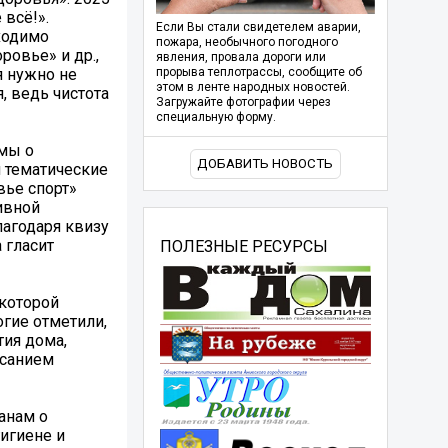
 всё!».
Если Вы стали свидетелем аварии,
ходимо
пожара, необычного погодного
ровье» и др.,
явления, провала дороги или
я нужно не
прорыва теплотрассы, сообщите об
этом в ленте народных новостей.
, ведь чистота
Загружайте фотографии через
специальную форму.
ммы о
ДОБАВИТЬ НОВОСТЬ
 тематические
вье спорт»
ивной
лагодаря квизу
 гласит
ПОЛЕЗНЫЕ РЕСУРСЫ
 которой
гие отметили,
тия дома,
исанием
анам о
гигиене и