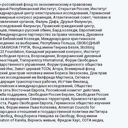
-российский фонд по экономическому и правовому
ый Республиканский Институт, Открытая Россия, Институт
ждународный центр электоральных исследований, Германский
мирный конгресс украинцев, Атлантический совет, Человек в
звлечения органов, Фалунь Дафа, Друзья Фалуньгун,
еследований Фалуньгун, Пражский гражданский центр,
цев, Немецко-русский обмен, Бард колледж, Европейский
Международное партнерство за права человека, Духовное
ый Библейский Колледж, Международное христианское
аблюдению за выборами, Республика Польша, СВОБОДНЫЙ
АХИСНА ГРУПА, Фонд имени Генриха Бёлля, Stichting
t 22 Foundation, Канадский украинский конгресс, Институт
вободная пресса, Возрождение, Всеукраинский духовный
х Наций, Transparеncy International, Форум Свободных
ударственного управления, Форум гражданского общества
ией Инк, Завет церквей TCCN, Агора, Всемирный фонд
сский дом прав человека имени Бориса Звозскова, Дом прав
ских исследований им Вилфрида Мартенса, Сетевое
едерация транспортных рабочих, ИстЧам Финланд,
ропейских и международных исследований, Общество
я сеть Восточная Европа, Российский комитет действия,
жба поддержки, Свободная Россия Берлин, Свободная Россия
оюз за возвращение Северных территорий, Крымскотатарский
 креста, Радио Свободная Европа, Германское общество изучения
 Форум имени Льва Копелева, American Councils for
международных отношений и государственной политики им Питера
Свобод, Фонд Бориса Немцова за Свободу, Фонд имени
ion of Karelia, Вернись живым, Фридом Хаус, СОТА медиа,