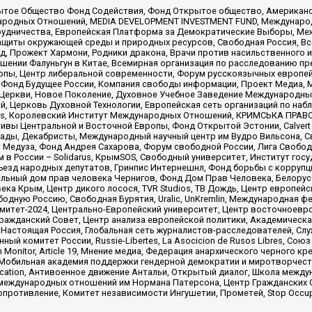
ытое Общество Фонд Содействия, Фонд Открытое общество, Американо
родных Отношений, MEDIA DEVELOPMENT INVESTMENT FUND, Международн
рудничества, Европейская Платформа за Демократические Выборы, Ме
щиты окружающей среды и природных ресурсов, Свободная Россия, Все
, Прожект Хармони, Родники дракона, Врачи против насильственного и
шении Фалуньгун в Китае, Всемирная организация по расследованию пр
опы, Центр либеральной современности, Форум русскоязычных европей
Фонд Будущее России, Компания свободы информации, Проект Медиа, 
 Церкви, Новое Поколение, Духовное Учебное Заведение Международн
й, Церковь Духовной Технологии, Европейская сеть организаций по н
nds, Королевский Институт Международных Отношений, КРИМСЬКА ПРАВОЗ
ициативы Центральной и Восточной Европы, Фонд Открытой Эстонии, Calver
ады, Декабристы, Международный научный центр им Вудро Вильсона, С
 Медуза, Фонд Андрея Сахарова, Форум свободной России, Лига Свободны
в России – Solidarus, КрымSOS, Свободный университет, Институт гос
Съезд народных депутатов, Гринпис Интернешнл, Фонд борьбы с коррупц
тельный дом прав человека Чернигов, Фонд Дом Прав Человека, Белору
ека Крым, Центр дикого лосося, TVR Studios, ТВ Дождь, Центр европей
одную Россию, Свободная Бурятия, Uralic, UnKremlin, Международная ф
омитет-2024, Центрально-Европейский университет, Центр восточноев
ражданский Совет, Центр анализа европейской политики, Академическа
Настоящая Россия, Глобальная сеть журналистов-расследователей, Слу
ый комитет России, Russie-Libertes, La Asocicion de Rusos Libres, С
on Monitor, Article 19, Мнение медиа, Федерация анархического черного
обильная академия поддержки гендерной демократии и миротворчества,
ational Education, Антивоенное движение Антальи, Открытый диалог, Школа 
 международных отношений им Нормана Патерсона, Центр Гражданских 
ротивление, Комитет независимости Ингушетии, Прометей, Stop Occupat