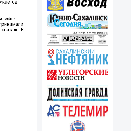
буклетов
а сайте
дпринимали
 хватало. В