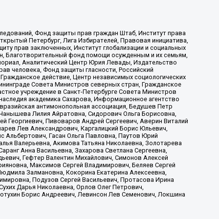
ледований, Фонд защиты прав граждан Штаб, Институт права
Открытый Петербург, Лига Избирателей, Правовая инициатива,
иту прав заключенных, Институт глобализации и социальных
н, Благотворительный фонд помощи осужденным и их семьям,
Мемориал, Аналитический Центр Юрия Левады, Издательство
рав человека, Фонд защиты гласности, Российский
 Гражданское действие, Центр независимых социологических
ининграде Совета Министров северных стран, Гражданское
астное учреждение в Санкт-Петербурге Совета Министров
 наследия академика Сахарова, Информационное агентство
Евразийская антимонопольная ассоциация, Бедушев Петр
 Чанышева Лилия Айратовна, Сидорович Ольга Борисовна,
гей Георгиевич, Пивоваров Андрей Сергеевич, Аверин Виталий
марев Лев Александрович, Каргалицкий Борис Юльевич,
с Альбертович, Гасан Ольга Павловна, Паутов Юрий
алья Валерьевна, Акимова Татьяна Николаевна, Золотарева
аранг Анна Васильевна, Захарова Светлана Сергеевна,
дьевич, Гефтер Валентин Михайлович, Симонов Алексей
рияновна, Максимов Сергей Владимирович, Беляев Сергей
 Людмила Залмановна, Кокорина Екатерина Алексеевна,
имировна, Подузов Сергей Васильевич, Протасова Ирина
Сухих Дарья Николаевна, Орлов Олег Петрович,
отухин Борис Андреевич, Левинсон Лев Семенович, Локшина