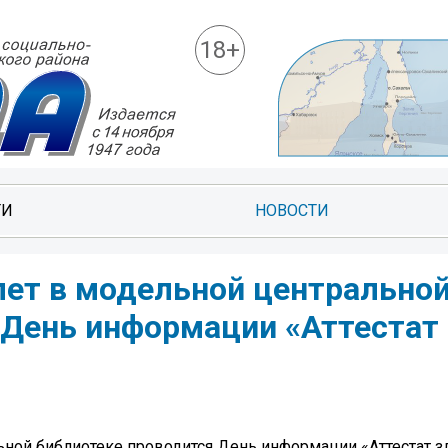
18+
ТИ
НОВОСТИ
лет в модельной центрально
 День информации «Аттестат
ьной библиотеке проводится День информации «Аттестат з