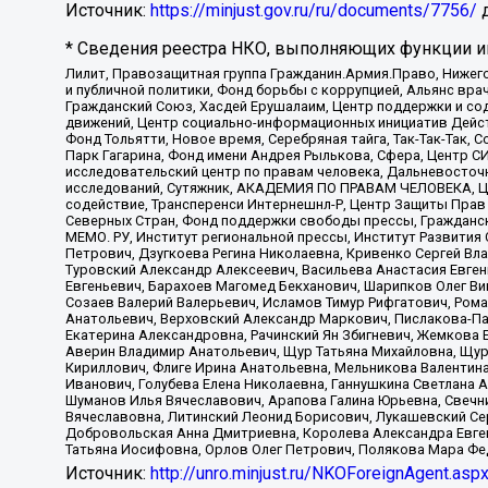
Источник:
https://minjust.gov.ru/ru/documents/7756/
д
* Сведения реестра НКО, выполняющих функции ин
Лилит, Правозащитная группа Гражданин.Армия.Право, Нижего
и публичной политики, Фонд борьбы с коррупцией, Альянс вр
Гражданский Союз, Хасдей Ерушалаим, Центр поддержки и сод
движений, Центр социально-информационных инициатив Дейс
Фонд Тольятти, Новое время, Серебряная тайга, Так-Так-Так,
Парк Гагарина, Фонд имени Андрея Рылькова, Сфера, Центр С
исследовательский центр по правам человека, Дальневосточн
исследований, Сутяжник, АКАДЕМИЯ ПО ПРАВАМ ЧЕЛОВЕКА, Це
содействие, Трансперенси Интернешнл-Р, Центр Защиты Прав
Северных Стран, Фонд поддержки свободы прессы, Гражданск
МЕМО. РУ, Институт региональной прессы, Институт Развити
Петрович, Дзугкоева Регина Николаевна, Кривенко Сергей В
Туровский Александр Алексеевич, Васильева Анастасия Евген
Евгеньевич, Барахоев Магомед Бекханович, Шарипков Олег В
Созаев Валерий Валерьевич, Исламов Тимур Рифгатович, Рома
Анатольевич, Верховский Александр Маркович, Пислакова-Па
Екатерина Александровна, Рачинский Ян Збигневич, Жемкова 
Аверин Владимир Анатольевич, Щур Татьяна Михайловна, Щур
Кириллович, Флиге Ирина Анатольевна, Мельникова Валентин
Иванович, Голубева Елена Николаевна, Ганнушкина Светлана 
Шуманов Илья Вячеславович, Арапова Галина Юрьевна, Свечн
Вячеславовна, Литинский Леонид Борисович, Лукашевский Се
Добровольская Анна Дмитриевна, Королева Александра Евген
Татьяна Иосифовна, Орлов Олег Петрович, Полякова Мара Фе
Источник:
http://unro.minjust.ru/NKOForeignAgent.asp