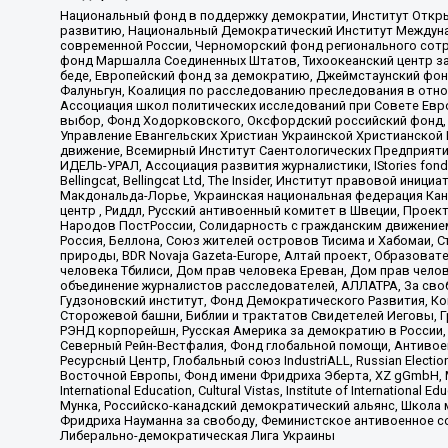
Национальный фонд в поддержку демократии, Институт Откр
развитию, Национальный Демократический Институт Междуна
современной России, Черноморский фонд регионального сот
фонд Маршалла Соединенных Штатов, Тихоокеанский центр за
беде, Европейский фонд за демократию, Джеймстаунский фонд
Фалуньгун, Коалиция по расследованию преследования в отно
Ассоциация школ политических исследований при Совете Евр
выбор, Фонд Ходорковского, Оксфордский российский фонд, 
Управление Евангельских Христиан Украинской Христианской
движение, Всемирный Институт Саентологических Предприяти
ИДЕЛЬ-УРАЛ, Ассоциация развития журналистики, IStories fo
Bellingcat, Bellingcat Ltd, The Insider, Институт правовой ин
Макдональда-Лорье, Украинская национальная федерация Кан
центр , Риддл, Русский антивоенный комитет в Швеции, Проект
Народов ПостРоссии, Солидарность с гражданским движением 
Россия, Беллона, Союз жителей островов Тисима и Хабомаи, 
природы, BDR Novaja Gazeta-Europe, Алтай проект, Образова
человека Тбилиси, Дом прав человека Ереван, Дом прав челов
объединение журналистов расследователей, АЛЛАТРА, За своб
Гудзоновский институт, Фонд Демократического Развития, К
Сторожевой башни, Библии и трактатов Свидетелей Иеговы, Г
РЭНД корпорейшн, Русская Америка за демократию в России, 
Северный Рейн-Вестфалия, Фонд глобальной помощи, Антивоенн
Ресурсный Центр, Глобальный союз IndustriALL, Russian Electi
Восточной Европы, Фонд имени Фридриха Эберта, XZ gGmbH, М
International Education, Cultural Vistas, Institute of Intern
Мунка, Российско-канадский демократический альянс, Школа
Фридриха Науманна за свободу, Феминистское антивоенное соп
Либерально-демократическая Лига Украины