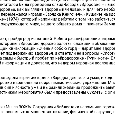
 читателей была проведена слайд-беседа «Здоровье – наше
доровье, как выглядит здоровый человек, и для чего необ
перемежался играми «Зарядка Книгочея», «Кушайте на здо
» (1974), который напомнил ребятам о том, что заботитьс
го окружающего мира, нашего общего дома – планеты Земля
факт, пройдя ряд испытаний. Ребята расшифровали анагра
икторины «Здоровье дороже золота», сложили и объяснили
ей квиз-локации «Очень я собою горд – дарит мне здоро
вует поддержанию здоровья, и ответили на вопросы «Спорт
 на самый быстрый пробег по нейродорожке «Руки-ноги». Б
 информации и доказали, что недаром народная пословица
оведена игра-викторина «Зарядка для тела и ума», в ходе
оровье и выполняли нейрогимнастические упражнения. Мно
в сил и ясность ума и выразили желание продолжить заня
частникам мероприятия были предоставлены буклеты с оп
я «Мы за ЗОЖ!». Сотрудники библиотеки напомнили горож
го основных компонентах: питании, физической нагрузке, 