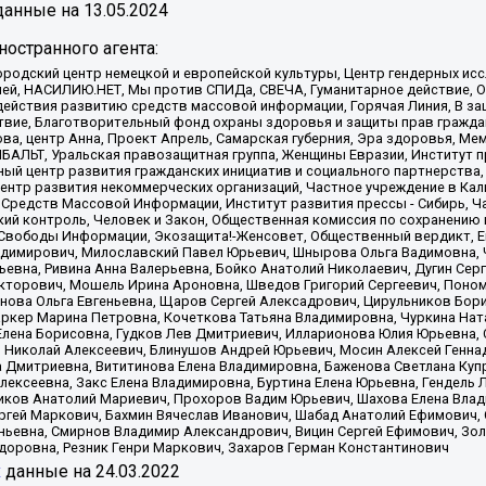
анные на
13.05.2024
остранного агента:
родский центр немецкой и европейской культуры, Центр гендерных исс
ачей, НАСИЛИЮ.НЕТ, Мы против СПИДа, СВЕЧА, Гуманитарное действие, 
ействия развитию средств массовой информации, Горячая Линия, В защ
твие, Благотворительный фонд охраны здоровья и защиты прав гражда
 Сова, центр Анна, Проект Апрель, Самарская губерния, Эра здоровья, 
ИБАЛЬТ, Уральская правозащитная группа, Женщины Евразии, Институт п
ый центр развития гражданских инициатив и социального партнерства,
нтр развития некоммерческих организаций, Частное учреждение в Кал
 Средств Массовой Информации, Институт развития прессы - Сибирь, Ч
ий контроль, Человек и Закон, Общественная комиссия по сохранению
я Свободы Информации, Экозащита!-Женсовет, Общественный вердикт, 
ладимирович, Милославский Павел Юрьевич, Шнырова Ольга Вадимовна,
ьевна, Ривина Анна Валерьевна, Бойко Анатолий Николаевич, Дугин Сер
икторович, Мошель Ирина Ароновна, Шведов Григорий Сергеевич, Поно
нова Ольга Евгеньевна, Щаров Сергей Алексадрович, Цирульников Бори
ркер Марина Петровна, Кочеткова Татьяна Владимировна, Чуркина Нат
Елена Борисовна, Гудков Лев Дмитриевич, Илларионова Юлия Юрьевна, С
 Николай Алексеевич, Блинушов Андрей Юрьевич, Мосин Алексей Генна
а Дмитриевна, Вититинова Елена Владимировна, Баженова Светлана Куп
Алексеевна, Закс Елена Владимировна, Буртина Елена Юрьевна, Гендель
иков Анатолий Мариевич, Прохоров Вадим Юрьевич, Шахова Елена Влад
ргей Маркович, Бахмин Вячеслав Иванович, Шабад Анатолий Ефимович, 
ьевна, Смирнов Владимир Александрович, Вицин Сергей Ефимович, Зол
доровна, Резник Генри Маркович, Захаров Герман Константинович
x
данные на
24.03.2022