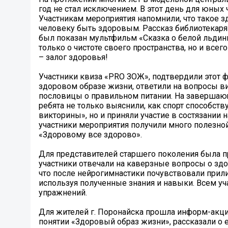
год не стал исключением. В этот день для юных
Участникам мероприятия напомнили, что такое з
человеку быть здоровым. Рассказ библиотекаря 
был показан мультфильм «Сказка о белой льдинке
только о чистоте своего пространства, но и все
– залог здоровья!
Участники квиза «PRO ЗОЖ», подтвердили этот 
здоровом образе жизни, ответили на вопросы в
пословицы о правильном питании. На завершающ
ребята не только выяснили, как спорт способст
викторины», но и приняли участие в состязании
участники мероприятия получили много полезной
«Здоровому все здорово».
Для представителей старшего поколения была пр
участники отвечали на каверзные вопросы о зд
что после нейрогимнастики почувствовали прили
используя полученные знания и навыки. Всем у
упражнений.
Для жителей г. Поронайска прошла информ-акци
понятии «Здоровый образ жизни», рассказали о е