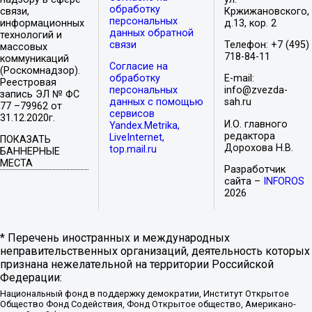
обработку
связи,
Кржижановского,
персональных
информационных
д.13, кор. 2
данных обратной
технологий и
связи
Телефон: +7 (495)
массовых
718-84-11
коммуникаций
Согласие на
(Роскомнадзор).
обработку
E-mail:
Реестровая
персональных
info@zvezda-
запись ЭЛ № ФС
данных с помощью
sah.ru
77 –79962 от
сервисов
31.12.2020г.
И.О. главного
Yandex.Metrika,
редактора
LiveInternet,
ПОКАЗАТЬ
Дорохова Н.В.
top.mail.ru
БАННЕРНЫЕ
МЕСТА
Разработчик
сайта –
INFOROS
2026
* Перечень иностранных и международных
неправительственных организаций, деятельность которых
признана нежелательной на территории Российской
Федерации:
Национальный фонд в поддержку демократии, Институт Открытое
Общество Фонд Содействия, Фонд Открытое общество, Американо-