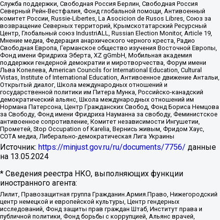
Служба поддержки, Свободная Россия Берлин, Свободная Россия
Северный Рейн-Вестфалия, Фонд глобальной помощи, Антивоенный
комитет России, Russie-Libertes, La Asocicion de Rusos Libres, Союз за
возвращение Северных территорий, Крымскотатарский Ресурсный
Центр, Глобальный союз IndustriALL, Russian Election Monitor, Article 19,
Мнение медиа, Федерация анархического черного креста, Радио
Свободная Европа, Германское общество изучения Восточной Европы,
Фонд имени Фридриха Эберта, XZ gGmbH, Мобильная академия
поддержки гендерной демократии и миротворчества, Форум имени
Льва Копелева, American Councils for International Education, Cultural
Vistas, Institute of International Education, Антивоенное движение Антальи,
Открытый диалог, Школа международных отношений и
государственной политики им Питера Мунка, Российско-канадский
демократический альянс, Школа международных отношений им
Нормана Патерсона, Центр Гражданских Свобод, Фонд Бориса Немцова
за Свободу, Фонд имени Фридриха Науманна за свободу, Феминистское
антивоенное сопротивление, Комитет независимости Ингушетии,
Прометей, Stop Occupation of Karelia, Вернись живым, Фридом Хаус,
СОТА медиа, Либерально-демократическая Лига Украины
Источник:
https://minjust.gov.ru/ru/documents/7756/
данные
на
13.05.2024
* Сведения реестра НКО, выполняющих функции
иностранного агента:
Лилит, Правозащитная группа Гражданин.Армия.Право, Нижегородский
центр немецкой и европейской культуры, Центр гендерных
исследований, Фонд защиты прав граждан Штаб, Институт права и
публичной политики, Фонд борьбы с коррупцией, Альянс врачей,