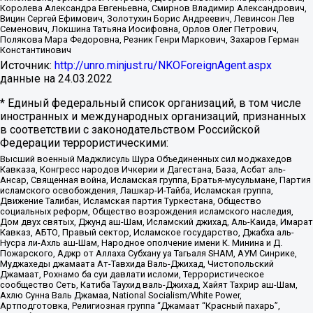
Королева Александра Евгеньевна, Смирнов Владимир Александрович,
Вицин Сергей Ефимович, Золотухин Борис Андреевич, Левинсон Лев
Семенович, Локшина Татьяна Иосифовна, Орлов Олег Петрович,
Полякова Мара Федоровна, Резник Генри Маркович, Захаров Герман
Константинович
Источник:
http://unro.minjust.ru/NKOForeignAgent.aspx
данные на
24.03.2022
* Единый федеральный список организаций, в том числе
иностранных и международных организаций, признанных
в соответствии с законодательством Российской
Федерации террористическими:
Высший военный Маджлисуль Шура Объединенных сил моджахедов
Кавказа, Конгресс народов Ичкерии и Дагестана, База, Асбат аль-
Ансар, Священная война, Исламская группа, Братья-мусульмане, Партия
исламского освобождения, Лашкар-И-Тайба, Исламская группа,
Движение Талибан, Исламская партия Туркестана, Общество
социальных реформ, Общество возрождения исламского наследия,
Дом двух святых, Джунд аш-Шам, Исламский джихад, Аль-Каида, Имарат
Кавказ, АБТО, Правый сектор, Исламское государство, Джабха аль-
Нусра ли-Ахль аш-Шам, Народное ополчение имени К. Минина и Д.
Пожарского, Аджр от Аллаха Субхану уа Тагьаля SHAM, АУМ Синрике,
Муджахеды джамаата Ат-Тавхида Валь-Джихад, Чистопольский
Джамаат, Рохнамо ба суи давлати исломи, Террористическое
сообщество Сеть, Катиба Таухид валь-Джихад, Хайят Тахрир аш-Шам,
Ахлю Сунна Валь Джамаа, National Socialism/White Power,
Артподготовка, Религиозная группа “Джамаат “Красный пахарь”,