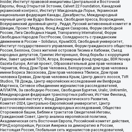
Insider, Институт правовой инициативы Центральной и Восточной
Европы, Фонд Открытой Эстонии, Calvert 22 Foundation, Канадский
украинский конгресс, Институт Макдональда-Лорье, Украинская
национальная федерация Канады, Декабристы, Международный
научный центр им Вудро Вильсона, Свободная пресса, Возрождение,
Всеукраинский духовный центр , Риддл, Русский антивоенный комитет в
Швеции, Проект Медуза, Фонд Андрея Сахарова, Форум свободной
России, Лига Свободных Наций, Transparеncy International, Форум
Свободных Народов ПостРоссии, Солидарность с гражданским
движением в России – Solidarus, КрымSOS, Свободный университет,
Институт государственного управления, Форум гражданского общества
Россия, Беллона, Союз жителей островов Тисима и Хабомаи, Съезд
народных депутатов, Гринпис Интернешнл, Фонд борьбы с коррупцией
Инк, Завет церквей TCCN, Агора, Всемирный фонд природы, BDR Novaja
Gazeta-Europe, Алтай проект, Образовательный дом прав человека
Чернигов, Фонд Дом Прав Человека, Белорусский дом прав человека
имени Бориса Звозскова, Дом прав человека Тбилиси, Дом прав
человека Ереван, Дом прав человека Крым, Центр дикого лосося, TVR
Studios, ТВ Дождь, Центр европейских исследований им Вилфрида
Мартенса, Сетевое объединение журналистов расследователей,
АЛЛАТРА, За свободную Россию, Свободная Бурятия, Uralic, UnKremlin,
Международная федерация транспортных рабочих, ИстЧам Финланд,
Гудзоновский институт, Фонд Демократического Развития,
Комитет-2024, Центрально-Европейский университет, Центр
восточноевропейских и международных исследований, Общество
Сторожевой башни, Библии и трактатов Свидетелей Иеговы,
Гражданский Совет, Центр анализа европейской политики,
Академическая сеть Восточная Европа, Российский комитет действия,
РЭНД корпорейшн, Русская Америка за демократию в России,
Настоящая Россия, Глобальная сеть журналистов-расследователей,