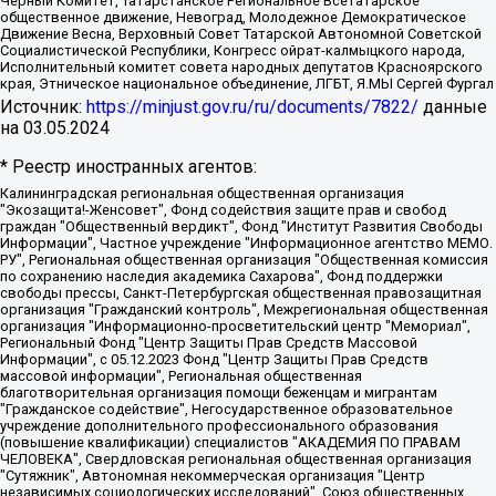
Черный Комитет, Татарстанское Региональное Всетатарское
общественное движение, Невоград, Молодежное Демократическое
Движение Весна, Верховный Совет Татарской Автономной Советской
Социалистической Республики, Конгресс ойрат-калмыцкого народа,
Исполнительный комитет совета народных депутатов Красноярского
края, Этническое национальное объединение, ЛГБТ, Я.МЫ Сергей Фургал
Источник:
https://minjust.gov.ru/ru/documents/7822/
данные
на
03.05.2024
* Реестр иностранных агентов:
Калининградская региональная общественная организация "Экозащита!-Женсовет", Фонд содействия защите прав и свобод граждан "Общественный вердикт", Фонд "Институт Развития Свободы Информации", Частное учреждение "Информационное агентство МЕМО. РУ", Региональная общественная организация "Общественная комиссия по сохранению наследия академика Сахарова", Фонд поддержки свободы прессы, Санкт-Петербургская общественная правозащитная организация "Гражданский контроль", Межрегиональная общественная организация "Информационно-просветительский центр "Мемориал", Региональный Фонд "Центр Защиты Прав Средств Массовой Информации", с 05.12.2023 Фонд "Центр Защиты Прав Средств массовой информации", Региональная общественная благотворительная организация помощи беженцам и мигрантам "Гражданское содействие", Негосударственное образовательное учреждение дополнительного профессионального образования (повышение квалификации) специалистов "АКАДЕМИЯ ПО ПРАВАМ ЧЕЛОВЕКА", Свердловская региональная общественная организация "Сутяжник", Автономная некоммерческая организация "Центр независимых социологических исследований", Союз общественных объединений "Российский исследовательский центр по правам человека", Региональное общественное учреждение научно-информационный центр "МЕМОРИАЛ", Некоммерческая организация "Фонд защиты гласности", Автономная некоммерческая организация "Институт прав человека", Городская общественная организация "Екатеринбургское общество "МЕМОРИАЛ", Городская общественная организация "Рязанское историко-просветительское и правозащитное общество "Мемориал" (Рязанский Мемориал), Челябинский региональный орган общественной самодеятельности – женское общественное объединение "Женщины Евразии", Челябинский региональный орган общественной самодеятельности "Уральская правозащитная группа", Фонд содействия защите здоровья и социальной справедливости имени Андрея Рылькова, Автономная Некоммерческая Организация "Аналитический Центр Юрия Левады", Автономная некоммерческая организация социальной поддержки населения "Проект Апрель", Региональная общественная организация помощи женщинам и детям, находящимся в кризисной ситуации "Информационно-методический центр "Анна", Фонд содействия развитию массовых коммуникаций и правовому просвещению "Так-так-Так", Фонд содействия устойчивому развитию "Серебряная тайга", Свердловский региональный общественный фонд социальных проектов "Новое время", "Idel.Реалии", Кавказ.Реалии, Крым.Реалии, Телеканал Настоящее Время, Татаро-башкирская служба Радио Свобода (Azatliq Radiosi), Радио Свободная Европа/Радио Свобода (PCE/PC), "Сибирь.Реалии", "Фактограф", Благотворительный фонд помощи осужденным и их семьям, Автономная некоммерческая организация "Институт глобализации и социальных движений", Фонд "В защиту прав заключенных", Частное учреждение "Центр поддержки и содействия развитию средств массовой информации", Пензенский региональный общественный благотворительный фонд "Гражданский союз", "Север.Реалии", Некоммерческая организация Фонд "Правовая инициатива", Общество с ограниченной ответственностью "Радио Свободная Европа/Радио Свобода", Чешское информационное агентство "MEDIUM-ORIENT", Красноярская региональная общественная организация "Мы против СПИДа", Камалягин Денис Николаевич, Маркелов Сергей Евгеньевич, Пономарев Лев Александрович, Савицкая Людмила Алексеевна, Автономная некоммерческая организация "Центр по работе с проблемой насилия "НАСИЛИЮ.НЕТ", Межрегиональный профессиональный союз работников здравоохранения "Альянс врачей", Юридическое лицо, зарегистрированное в Латвийской Республике, SIA "Medusa Project" (регистрационный номер 40103797863, дата регистрации 10.06.2014), Некоммерческая организация "Фонд по борьбе с коррупцией", Автономная некоммерческая организация "Институт права и публичной политики", Баданин Роман Сергеевич, Гликин Максим Александрович, Железнова Мария Михайловна, Лукьянова Юлия Сергеевна, Маетная Елизавета Витальевна, Маняхин Петр Борисович, Чуракова Ольга Владимировна, Ярош Юлия Петровна, Юридическое лицо "The Insider SIA", зарегистрированное в Риге, Латвийская Республика (дата регистрации 26.06.2015), являющееся администратором доменного имени интернет-издания "The Insider SIA", https://theins.ru, Постернак Алексей Евгеньевич, Рубин Михаил Аркадьевич, Анин Роман Александрович, Юридическое лицо Istories fonds, зарегистрированное в Латвийской Республике (регистрационный номер 50008295751, дата регистрации 24.02.2020), Великовский Дмитрий Александрович, Долинина Ирина Николаевна, Мароховская Алеся Алексеевна, Шлейнов Роман Юрьевич, Шмагун Олеся Валентиновна, Общество с ограниченной ответственностью "Альтаир 2021", Общество с ограниченной ответственностью "Вега 2021", Общество с ограниченной ответственностью "Главный редактор 2021", Общество с ограниченной ответственностью "Ромашки монолит", Важенков Артем Валерьевич, Ивановская областная общественная организация "Центр гендерных исследований", Гурман Юрий Альбертович, Медиапроект "ОВД-Инфо", Егоров Владимир Владимирович, Жилинский Владимир Александрович, Общество с ограниченной ответственностью "ЗП", Иванова София Юрьевна, Карезина Инна Павловна, Кильтау Екатерина Викторовна, Петров Алексей Викторович, Пискунов Сергей Евгеньевич, Смирнов Сергей Сергеевич, Тихонов Михаил Сергеевич, Общество с ограниченной ответственностью "ЖУРНАЛИСТ-ИНОСТРАННЫЙ АГЕНТ", Арапова Галина Юрьевна, Вольтская Татьяна Анатольевна, Американская компания "Mason G.E.S. Anonymous Foundation" (США), являющаяся владельцем интернет-издания https://mnews.world/, Компания "Stichting Bellingcat", зарегистрированная в Нидерландах (дата регистрации 11.07.2018), Захаров Андрей Вячеславович, Клепиковская Екатерина Дмитриевна, Общество с ограниченной ответственностью "МЕМО", Перл Роман Александрович, Симонов Евгений Алексеевич, Соловьева Елена Анатольевна, Сотников Даниил Владимирович, Сурначева Елизавета Дмитриевна, Автономная некоммерческая организация по защите прав человека и информированию населения "Якутия – Наше Мнение", Общество с ограниченной ответственностью "Москоу диджитал медиа", с 26.01.2023 Общество с ограниченной ответственностью "Чайка Белые сады", Ветошкина Валерия Валерьевна, Заговора Максим Александрович, Межрегиональное общественное движение "Российская ЛГБТ - сеть", Оленичев Максим Владимирович, Павлов Иван Юрьевич, Скворцова Елена Сергеевна, Общество с ограниченной ответственностью "Как бы инагент", Кочетков Игорь Викторович, Общество с ограниченной ответственностью "Честные выборы", Еланчик Олег Александрович, Общество с ограниченной ответственностью "Нобелевский призыв", Гималова Регина Эмилевна, Григорьев Андрей Валерьевич, Григорьева Алина Александровна, Ассоциация по содействию защите прав призывников, альтернативнослужащих и военнослужащих "Правозащитная группа "Гражданин.Армия.Право", Хисамова Регина Фаритовна, Автономная некоммерческая организация по реализации социально-правовых программ "Лилит", Дальневосточное общественное движение "Маяк", Санкт-Петербургская ЛГБТ-инициативная группа "Выход", Инициативная группа ЛГБТ+ "Реверс", Алексеев Андрей Викторович, Бекбулатова Таисия Львовна, Беляев Иван Михайлович, Владыкина Елена Сергеевна, Гельман Марат Александрович, Никульшина Вероника Юрьевна, Толоконникова Надежда Андреевна, Шендерович Виктор Анатольевич, Общество с ограниченной ответственностью "Данное сообщение", Общество с ограниченной ответственностью Издательский дом "Новая глава", Айнбиндер Александра Александровна, Московский комьюнити-центр для ЛГБТ+инициатив, Благотворительный фонд развития филантропии, Deutsche Welle (Германия, Kurt-Schumacher-Strasse 3, 53113 Bonn), Борзунова Мария Михайловна, Воробьев Виктор Викторович, Голубева Анна Львовна, Константинова Алла Михайловна, Малкова Ирина Владимировна, Мурадов Мурад Абдулгалимович, Осетинская Елизавета Николаевна, Понасенков Евгений Николаевич, Ганапольский Матвей Юрьевич, Киселев Евгений Алексеевич, Борухович Ирина Григорьевна, Дремин Иван Тимофеевич, Дубровский Дмитрий Викторович, Красноярская региональная общественная организация поддержки и развития альтернативных образовательных технологий и межкультурных коммуникаций "ИНТЕРРА", Маяковская Екатерина Алексеевна, Фейгин Марк Захарович, Филимонов Андрей Викторович, Дзугкоева Регина Николаевна, Доброхотов Роман Александрович, Дудь Юрий Александрович, Елкин Сергей Владимирович, Кругликов Кирилл Игоревич, Сабунаева Мария Леонидовна, Семенов Алексей Владимирович, Шаинян Карен Багратович, Шульман Екатерина Михайловна, Асафьев Артур Валерьевич, Вахштайн Виктор Семенович, Венедиктов Алексей Алексеевич, Лушникова Екатерина Евгеньевна, Волков Леонид Михайлович, Невзоров Александр Глебович, Пархоменко Сергей Борисович, Сироткин Ярослав Николаевич, Кара-Мурза Владимир Владимирович, Баранова Наталья Владимировна, Гозман Леонид Яковлевич, Кагарлицкий Борис Юльевич, Климарев Михаил Валерьевич, Милов Владимир Станиславович, Автономная некоммерческая организация Краснодарский центр современного искусства "Типография", Моргенштерн Алишер Тагирович, Соболь Любовь Эдуардовна, Общество с ограниченной ответственностью "ЛИЗА НОРМ", Каспаров Гарри Кимович, Ходорковский Михаил Борисович, Общество с ограниченной ответственностью "Апрельские тезисы", Данилович Ирина Брониславовна, Кашин Олег Владимирович, Петров Николай Владимирович, Пивоваров Алексей Владимирович, Соколов Михаил Владимирович, Цветкова Юлия Владимировна, Чичваркин Евгений Александрович, Комитет против пыток/Команда против пыток, Общество с ограниченной ответственностью "Первый научный", Общество с ограниченной ответственностью "Вертолет и ко", Белоцерковская Вероника Борисовна, Кац Максим Евгеньевич, Лазарева Татьяна Юрьевна, Шаведдинов Руслан Табризович, Яшин Илья Валерьевич, Общество с ограниченной ответственностью "Иноагент ААВ", Алешковский Дмитрий Петрович, Альбац Евгения Марковна, Быков Дмитрий Львович, Галямина Юлия Евгеньевна, Лойко Сергей Леонидович, Мартынов Кирилл Константинович, Медведев Сергей Александрович, Крашенинников Федор Геннадиевич, Гордеева Катерина Вл