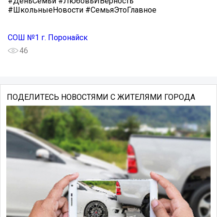
#ДеньСемьи #ЛюбовьИВерность
#ШкольныеНовости #СемьяЭтоГлавное
СОШ №1 г. Поронайск
46
ПОДЕЛИТЕСЬ НОВОСТЯМИ С ЖИТЕЛЯМИ ГОРОДА