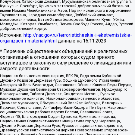
Колумбайн, Хатлонский джамаат, Мусульманская религиозная группа п.
Кушкуль г. Оренбург, Крымско-татарский добровольческий батальон
имени Номана Челебиджихана, Азов, Партия исламского возрождения
Таджикистана, Народная самооборона, Дуббайский джамаат,
московская ячейка, Батал-Хаджи Белхороев, Маньяки Культ Убийц,
Молодёжь Которая Улыбается, Легион Свобода России, Айдар, Русский
добровольческий корпус
Источник:
http://nac.gov.ru/terroristicheskie-i-ekstremistskie-
organizacii-i-materialy.html
данные на
16.11.2023
* Перечень общественных объединений и религиозных
организаций в отношении которых судом принято
вступившее в законную силу решение о ликвидации или
запрете деятельности:
Национал-большевистская партия, ВЕК РА, Рада земли Кубанской
Духовно Родовой Державы Русь, Община Духовного Управления
Асгардской Веси Беловодья, Славянская Община Капища Веды Перуна,
Мужская Духовная Семинария Староверов-Инглингов, Нурджулар, К
Богодержавию, Таблиги Джамаат, Свидетели Иеговы, Русское
национальное единство, Национал-социалистическое общество,
Джамаат мувахидов, Объединенный Вилайат Кабарды, Балкарии и
Карачая, Союз славян, Ат-Такфир Валь-Хиджра, Пит Буль, Национал-
социалистическая рабочая партия России, Славянский союз,
Формат-18, Благородный Орден Дьявола, Армия воли народа,
Национальная Социалистическая Инициатива города Череповца,
Духовно-Родовая Держава Русь, Русское национальное единство,
Древнерусской Инглистической церкви Православных Староверов-
Инглингов, Русский общенациональный союз, Движение против