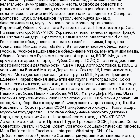
нелегальной иммиграции, Кровь и Честь, О свободе совести и о
религиозных объединениях, Омская организация общественного
политического движения Русское национальное единство, Северное
Братство, Клуб Болельщиков Футбольного Клуба Динамо,
Файзрахманисты, Мусульманская религиозная организация п.
Боровский, Община Коренного Русского народа Щелковского района,
Правый сектор, УНА - УНСО, Украинская повстанческая армия, Тризуб
им. Степана Бандеры, Братство, Белый Крест, Misanthropic division,
Религиозное объединение последователей инглиизма, Народная
Социальная Инициатива, TulaSkins, Этнополитическое объединение
Русские, Русское национальное объединение Атака, Мечеть Мирмамеда,
Община Коренного Русского народа г. Астрахани, ВОЛЯ, Меджлис
крымскотатарского народа, Рубеж Севера, ТОЙС, О противодействии
экстремистской деятельности, РЕВТАТПОД, Артподготовка, Штольц, В
честь иконы Божией Матери Державная, Сектор 16, Независимость,
Фирма, Молодежная правозащитная группа МПГ, Курсом Правды и
Единения, Каракольская инициативная группа, Автоград Крю, Союз
Славянских Сил Руси, Алля-Аят, Благотворительный пансионат Ак Умут,
Русская республика Русь, Арестантское уголовное единство, Башкорт,
Нация и свобода, Нация и свобода, W.H.С., Фалунь Дафа, Иртыш Ultras,
Русский Патриотический клуб-Новокузнецк/РПК, Сибирский державный
союз, Фонд борьбы с коррупцией, Фонд защиты прав граждан, Штабы
Навального, Совет граждан СССР Прикубанского округа г. Краснодара,
Мужское государство, Народное объединение русского движения,
Народное движение Адат, Народный совет граждан РСФСР СССР
Архангельской области, Проект Штурм, Граждане СССР, Держава Союз
Советских Светлых Родов, Совет Советских Социалистических Районов,
Meta Platforms Inc, Facebook, Instagram, WhatsApp, СИЧ-С14,
Добровольческое Движение Организации украинских националистов,