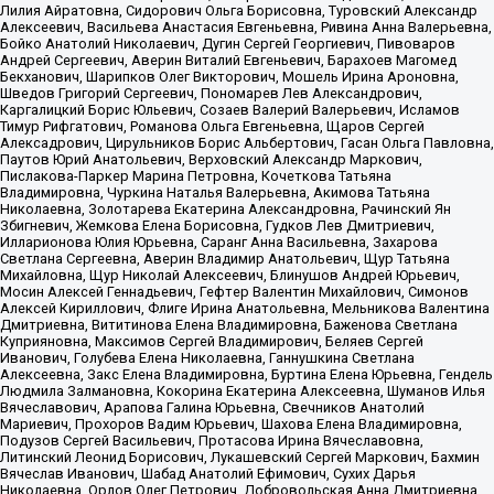
Лилия Айратовна, Сидорович Ольга Борисовна, Туровский Александр
Алексеевич, Васильева Анастасия Евгеньевна, Ривина Анна Валерьевна,
Бойко Анатолий Николаевич, Дугин Сергей Георгиевич, Пивоваров
Андрей Сергеевич, Аверин Виталий Евгеньевич, Барахоев Магомед
Бекханович, Шарипков Олег Викторович, Мошель Ирина Ароновна,
Шведов Григорий Сергеевич, Пономарев Лев Александрович,
Каргалицкий Борис Юльевич, Созаев Валерий Валерьевич, Исламов
Тимур Рифгатович, Романова Ольга Евгеньевна, Щаров Сергей
Алексадрович, Цирульников Борис Альбертович, Гасан Ольга Павловна,
Паутов Юрий Анатольевич, Верховский Александр Маркович,
Пислакова-Паркер Марина Петровна, Кочеткова Татьяна
Владимировна, Чуркина Наталья Валерьевна, Акимова Татьяна
Николаевна, Золотарева Екатерина Александровна, Рачинский Ян
Збигневич, Жемкова Елена Борисовна, Гудков Лев Дмитриевич,
Илларионова Юлия Юрьевна, Саранг Анна Васильевна, Захарова
Светлана Сергеевна, Аверин Владимир Анатольевич, Щур Татьяна
Михайловна, Щур Николай Алексеевич, Блинушов Андрей Юрьевич,
Мосин Алексей Геннадьевич, Гефтер Валентин Михайлович, Симонов
Алексей Кириллович, Флиге Ирина Анатольевна, Мельникова Валентина
Дмитриевна, Вититинова Елена Владимировна, Баженова Светлана
Куприяновна, Максимов Сергей Владимирович, Беляев Сергей
Иванович, Голубева Елена Николаевна, Ганнушкина Светлана
Алексеевна, Закс Елена Владимировна, Буртина Елена Юрьевна, Гендель
Людмила Залмановна, Кокорина Екатерина Алексеевна, Шуманов Илья
Вячеславович, Арапова Галина Юрьевна, Свечников Анатолий
Мариевич, Прохоров Вадим Юрьевич, Шахова Елена Владимировна,
Подузов Сергей Васильевич, Протасова Ирина Вячеславовна,
Литинский Леонид Борисович, Лукашевский Сергей Маркович, Бахмин
Вячеслав Иванович, Шабад Анатолий Ефимович, Сухих Дарья
Николаевна, Орлов Олег Петрович, Добровольская Анна Дмитриевна,