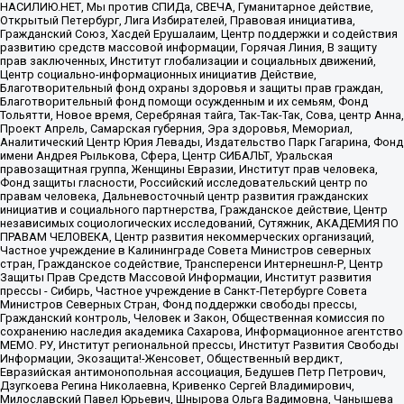
НАСИЛИЮ.НЕТ, Мы против СПИДа, СВЕЧА, Гуманитарное действие,
Открытый Петербург, Лига Избирателей, Правовая инициатива,
Гражданский Союз, Хасдей Ерушалаим, Центр поддержки и содействия
развитию средств массовой информации, Горячая Линия, В защиту
прав заключенных, Институт глобализации и социальных движений,
Центр социально-информационных инициатив Действие,
Благотворительный фонд охраны здоровья и защиты прав граждан,
Благотворительный фонд помощи осужденным и их семьям, Фонд
Тольятти, Новое время, Серебряная тайга, Так-Так-Так, Сова, центр Анна,
Проект Апрель, Самарская губерния, Эра здоровья, Мемориал,
Аналитический Центр Юрия Левады, Издательство Парк Гагарина, Фонд
имени Андрея Рылькова, Сфера, Центр СИБАЛЬТ, Уральская
правозащитная группа, Женщины Евразии, Институт прав человека,
Фонд защиты гласности, Российский исследовательский центр по
правам человека, Дальневосточный центр развития гражданских
инициатив и социального партнерства, Гражданское действие, Центр
независимых социологических исследований, Сутяжник, АКАДЕМИЯ ПО
ПРАВАМ ЧЕЛОВЕКА, Центр развития некоммерческих организаций,
Частное учреждение в Калининграде Совета Министров северных
стран, Гражданское содействие, Трансперенси Интернешнл-Р, Центр
Защиты Прав Средств Массовой Информации, Институт развития
прессы - Сибирь, Частное учреждение в Санкт-Петербурге Совета
Министров Северных Стран, Фонд поддержки свободы прессы,
Гражданский контроль, Человек и Закон, Общественная комиссия по
сохранению наследия академика Сахарова, Информационное агентство
МЕМО. РУ, Институт региональной прессы, Институт Развития Свободы
Информации, Экозащита!-Женсовет, Общественный вердикт,
Евразийская антимонопольная ассоциация, Бедушев Петр Петрович,
Дзугкоева Регина Николаевна, Кривенко Сергей Владимирович,
Милославский Павел Юрьевич, Шнырова Ольга Вадимовна, Чанышева