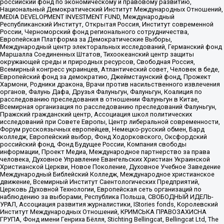
российский фонд по экономическому и правовому развитию,
Национальный Демократический Институт Международных Отношений,
MEDIA DEVELOPMENT INVESTMENT FUND, Международный
Республиканский Институт, Открытая Россия, Институт современной
России, Черноморский фонд регионального сотрудничества,
Европейская Платформа за Демократические Выборы,
Международный центр электоральных исследований, Германский фонд
Маршалла Соединенных Штатов, Тихоокеанский центр защиты
окружающей среды и природных ресурсов, Свободная Россия,
Всемирный конгресс украинцев, Атлантический совет, Человек в беде,
Европейский фонд за демократию, Джеймстаунский фонд, Прожект
Хармони, Родники дракона, Врачи против насильственного извлечения
органов, Фалунь Дафа, Друзья Фалуньгун, Фалуньгун, Коалиция по
расследованию преследования в отношении Фалуньгун в Китае,
Всемирная организация по расследованию преследований Фалуньгун,
Пражский гражданский центр, Ассоциация школ политических
исследований при Совете Европы, Центр либеральной современности,
Форум русскоязычных европейцев, Немецко-русский обмен, Бард
колледж, Европейский выбор, Фонд Ходорковского, Оксфордский
российский фонд, Фонд Будущее России, Компания свободы
информации, Проект Медиа, Международное партнерство за права
человека, Духовное Управление Евангельских Христиан Украинской
Христианской Церкви, Новое Поколение, Духовное Учебное Заведение
Международный Библейский Колледж, Международное христианское
движение, Всемирный Институт Саентологических Предприятий,
Церковь Духовной Технологии, Европейская сеть организаций по
наблюдению за выборами, Республика Польша, СВОБОДНЫЙ ИДЕЛЬ-
УРАЛ, Ассоциация развития журналистики, IStories fonds, Королевский
Институт Международных Отношений, КРИМСЬКА ПРАВОЗАХИСНА
ГРУПА, Фонд имени Генриха Бёлля, Stichting Bellingcat, Bellingcat Ltd, The