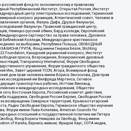
-российский фонд по экономическому и правовому
ый Республиканский Институт, Открытая Россия, Институт
ждународный центр электоральных исследований, Германский
мирный конгресс украинцев, Атлантический совет, Человек в
звлечения органов, Фалунь Дафа, Друзья Фалуньгун,
еследований Фалуньгун, Пражский гражданский центр,
цев, Немецко-русский обмен, Бард колледж, Европейский
Международное партнерство за права человека, Духовное
ый Библейский Колледж, Международное христианское
аблюдению за выборами, Республика Польша, СВОБОДНЫЙ
АХИСНА ГРУПА, Фонд имени Генриха Бёлля, Stichting
t 22 Foundation, Канадский украинский конгресс, Институт
вободная пресса, Возрождение, Всеукраинский духовный
х Наций, Transparеncy International, Форум Свободных
ударственного управления, Форум гражданского общества
ией Инк, Завет церквей TCCN, Агора, Всемирный фонд
сский дом прав человека имени Бориса Звозскова, Дом прав
ских исследований им Вилфрида Мартенса, Сетевое
едерация транспортных рабочих, ИстЧам Финланд,
ропейских и международных исследований, Общество
я сеть Восточная Европа, Российский комитет действия,
жба поддержки, Свободная Россия Берлин, Свободная Россия
оюз за возвращение Северных территорий, Крымскотатарский
 креста, Радио Свободная Европа, Германское общество изучения
 Форум имени Льва Копелева, American Councils for
международных отношений и государственной политики им Питера
Свобод, Фонд Бориса Немцова за Свободу, Фонд имени
ion of Karelia, Вернись живым, Фридом Хаус, СОТА медиа,