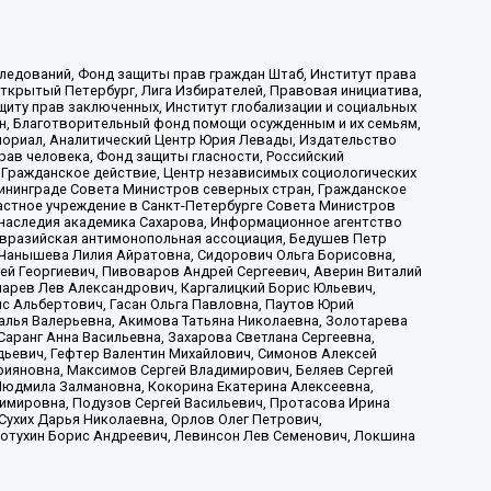
ледований, Фонд защиты прав граждан Штаб, Институт права
Открытый Петербург, Лига Избирателей, Правовая инициатива,
иту прав заключенных, Институт глобализации и социальных
н, Благотворительный фонд помощи осужденным и их семьям,
Мемориал, Аналитический Центр Юрия Левады, Издательство
рав человека, Фонд защиты гласности, Российский
 Гражданское действие, Центр независимых социологических
ининграде Совета Министров северных стран, Гражданское
астное учреждение в Санкт-Петербурге Совета Министров
 наследия академика Сахарова, Информационное агентство
Евразийская антимонопольная ассоциация, Бедушев Петр
 Чанышева Лилия Айратовна, Сидорович Ольга Борисовна,
гей Георгиевич, Пивоваров Андрей Сергеевич, Аверин Виталий
марев Лев Александрович, Каргалицкий Борис Юльевич,
с Альбертович, Гасан Ольга Павловна, Паутов Юрий
алья Валерьевна, Акимова Татьяна Николаевна, Золотарева
аранг Анна Васильевна, Захарова Светлана Сергеевна,
дьевич, Гефтер Валентин Михайлович, Симонов Алексей
рияновна, Максимов Сергей Владимирович, Беляев Сергей
 Людмила Залмановна, Кокорина Екатерина Алексеевна,
имировна, Подузов Сергей Васильевич, Протасова Ирина
Сухих Дарья Николаевна, Орлов Олег Петрович,
отухин Борис Андреевич, Левинсон Лев Семенович, Локшина