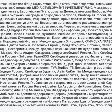
ытое Общество Фонд Содействия, Фонд Открытое общество, Американо
родных Отношений, MEDIA DEVELOPMENT INVESTMENT FUND, Международн
рудничества, Европейская Платформа за Демократические Выборы, Ме
щиты окружающей среды и природных ресурсов, Свободная Россия, Все
, Прожект Хармони, Родники дракона, Врачи против насильственного и
шении Фалуньгун в Китае, Всемирная организация по расследованию пр
опы, Центр либеральной современности, Форум русскоязычных европей
Фонд Будущее России, Компания свободы информации, Проект Медиа, 
 Церкви, Новое Поколение, Духовное Учебное Заведение Международн
й, Церковь Духовной Технологии, Европейская сеть организаций по н
nds, Королевский Институт Международных Отношений, КРИМСЬКА ПРАВОЗ
ициативы Центральной и Восточной Европы, Фонд Открытой Эстонии, Calver
ады, Декабристы, Международный научный центр им Вудро Вильсона, С
 Медуза, Фонд Андрея Сахарова, Форум свободной России, Лига Свободны
в России – Solidarus, КрымSOS, Свободный университет, Институт гос
Съезд народных депутатов, Гринпис Интернешнл, Фонд борьбы с коррупц
тельный дом прав человека Чернигов, Фонд Дом Прав Человека, Белору
ека Крым, Центр дикого лосося, TVR Studios, ТВ Дождь, Центр европей
одную Россию, Свободная Бурятия, Uralic, UnKremlin, Международная ф
омитет-2024, Центрально-Европейский университет, Центр восточноев
ражданский Совет, Центр анализа европейской политики, Академическа
Настоящая Россия, Глобальная сеть журналистов-расследователей, Слу
ый комитет России, Russie-Libertes, La Asocicion de Rusos Libres, С
on Monitor, Article 19, Мнение медиа, Федерация анархического черного
обильная академия поддержки гендерной демократии и миротворчества,
ational Education, Антивоенное движение Антальи, Открытый диалог, Школа 
 международных отношений им Нормана Патерсона, Центр Гражданских 
ротивление, Комитет независимости Ингушетии, Прометей, Stop Occupat