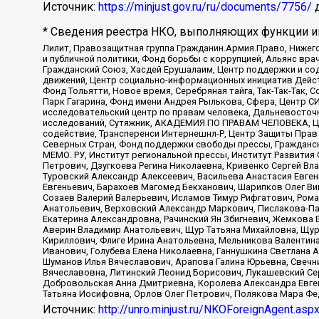
Источник:
https://minjust.gov.ru/ru/documents/7756/
д
* Сведения реестра НКО, выполняющих функции ин
Лилит, Правозащитная группа Гражданин.Армия.Право, Нижего
и публичной политики, Фонд борьбы с коррупцией, Альянс вр
Гражданский Союз, Хасдей Ерушалаим, Центр поддержки и сод
движений, Центр социально-информационных инициатив Дейс
Фонд Тольятти, Новое время, Серебряная тайга, Так-Так-Так,
Парк Гагарина, Фонд имени Андрея Рылькова, Сфера, Центр С
исследовательский центр по правам человека, Дальневосточн
исследований, Сутяжник, АКАДЕМИЯ ПО ПРАВАМ ЧЕЛОВЕКА, Це
содействие, Трансперенси Интернешнл-Р, Центр Защиты Прав
Северных Стран, Фонд поддержки свободы прессы, Гражданск
МЕМО. РУ, Институт региональной прессы, Институт Развити
Петрович, Дзугкоева Регина Николаевна, Кривенко Сергей В
Туровский Александр Алексеевич, Васильева Анастасия Евген
Евгеньевич, Барахоев Магомед Бекханович, Шарипков Олег В
Созаев Валерий Валерьевич, Исламов Тимур Рифгатович, Рома
Анатольевич, Верховский Александр Маркович, Пислакова-Па
Екатерина Александровна, Рачинский Ян Збигневич, Жемкова 
Аверин Владимир Анатольевич, Щур Татьяна Михайловна, Щур
Кириллович, Флиге Ирина Анатольевна, Мельникова Валентин
Иванович, Голубева Елена Николаевна, Ганнушкина Светлана 
Шуманов Илья Вячеславович, Арапова Галина Юрьевна, Свечн
Вячеславовна, Литинский Леонид Борисович, Лукашевский Се
Добровольская Анна Дмитриевна, Королева Александра Евген
Татьяна Иосифовна, Орлов Олег Петрович, Полякова Мара Фе
Источник:
http://unro.minjust.ru/NKOForeignAgent.asp