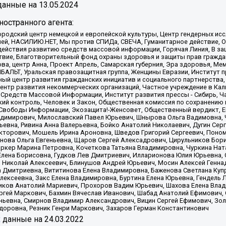
анные на
13.05.2024
остранного агента:
родский центр немецкой и европейской культуры, Центр гендерных исс
ачей, НАСИЛИЮ.НЕТ, Мы против СПИДа, СВЕЧА, Гуманитарное действие, 
ействия развитию средств массовой информации, Горячая Линия, В защ
твие, Благотворительный фонд охраны здоровья и защиты прав гражда
 Сова, центр Анна, Проект Апрель, Самарская губерния, Эра здоровья, 
ИБАЛЬТ, Уральская правозащитная группа, Женщины Евразии, Институт п
ый центр развития гражданских инициатив и социального партнерства,
нтр развития некоммерческих организаций, Частное учреждение в Кал
 Средств Массовой Информации, Институт развития прессы - Сибирь, Ч
ий контроль, Человек и Закон, Общественная комиссия по сохранению
я Свободы Информации, Экозащита!-Женсовет, Общественный вердикт, 
ладимирович, Милославский Павел Юрьевич, Шнырова Ольга Вадимовна,
ьевна, Ривина Анна Валерьевна, Бойко Анатолий Николаевич, Дугин Сер
икторович, Мошель Ирина Ароновна, Шведов Григорий Сергеевич, Поно
нова Ольга Евгеньевна, Щаров Сергей Алексадрович, Цирульников Бори
ркер Марина Петровна, Кочеткова Татьяна Владимировна, Чуркина Нат
Елена Борисовна, Гудков Лев Дмитриевич, Илларионова Юлия Юрьевна, С
 Николай Алексеевич, Блинушов Андрей Юрьевич, Мосин Алексей Генна
а Дмитриевна, Вититинова Елена Владимировна, Баженова Светлана Куп
Алексеевна, Закс Елена Владимировна, Буртина Елена Юрьевна, Гендель
иков Анатолий Мариевич, Прохоров Вадим Юрьевич, Шахова Елена Влад
ргей Маркович, Бахмин Вячеслав Иванович, Шабад Анатолий Ефимович, 
ьевна, Смирнов Владимир Александрович, Вицин Сергей Ефимович, Зол
доровна, Резник Генри Маркович, Захаров Герман Константинович
x
данные на
24.03.2022