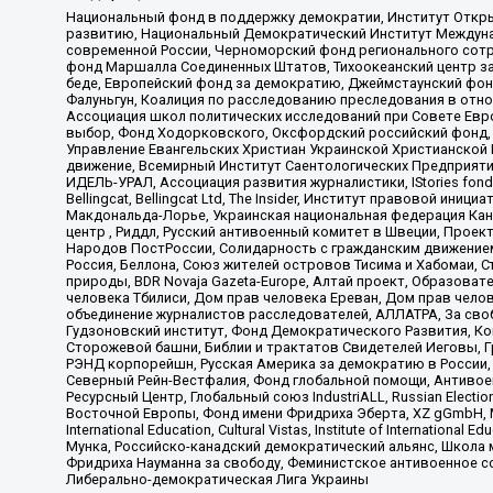
Национальный фонд в поддержку демократии, Институт Откр
развитию, Национальный Демократический Институт Междуна
современной России, Черноморский фонд регионального сот
фонд Маршалла Соединенных Штатов, Тихоокеанский центр за
беде, Европейский фонд за демократию, Джеймстаунский фонд
Фалуньгун, Коалиция по расследованию преследования в отно
Ассоциация школ политических исследований при Совете Евр
выбор, Фонд Ходорковского, Оксфордский российский фонд, 
Управление Евангельских Христиан Украинской Христианской
движение, Всемирный Институт Саентологических Предприяти
ИДЕЛЬ-УРАЛ, Ассоциация развития журналистики, IStories fo
Bellingcat, Bellingcat Ltd, The Insider, Институт правовой ин
Макдональда-Лорье, Украинская национальная федерация Кан
центр , Риддл, Русский антивоенный комитет в Швеции, Проект
Народов ПостРоссии, Солидарность с гражданским движением 
Россия, Беллона, Союз жителей островов Тисима и Хабомаи, 
природы, BDR Novaja Gazeta-Europe, Алтай проект, Образова
человека Тбилиси, Дом прав человека Ереван, Дом прав челов
объединение журналистов расследователей, АЛЛАТРА, За своб
Гудзоновский институт, Фонд Демократического Развития, К
Сторожевой башни, Библии и трактатов Свидетелей Иеговы, Г
РЭНД корпорейшн, Русская Америка за демократию в России, 
Северный Рейн-Вестфалия, Фонд глобальной помощи, Антивоенн
Ресурсный Центр, Глобальный союз IndustriALL, Russian Electi
Восточной Европы, Фонд имени Фридриха Эберта, XZ gGmbH, М
International Education, Cultural Vistas, Institute of Intern
Мунка, Российско-канадский демократический альянс, Школа
Фридриха Науманна за свободу, Феминистское антивоенное соп
Либерально-демократическая Лига Украины