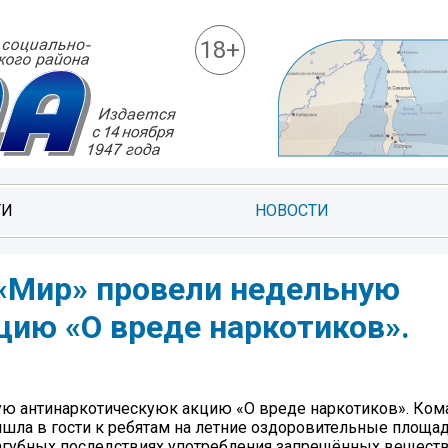
18+
ТИ
НОВОСТИ
«Мир» провели недельную
цию «О вреде наркотиков».
ю антинаркотическуюк акцию «О вреде наркотиков». Ком
ишла в гости к ребятам на летние оздоровительные площад
агубных последствиях употребления запрещённых веществ