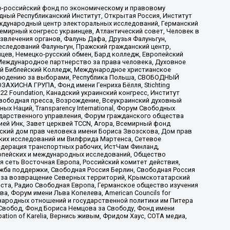
-российский фонд по экономическому и правовому
ый Республиканский Институт, Открытая Россия, Институт
ждународный центр электоральных исследований, Германский
мирный конгресс украинцев, Атлантический совет, Человек в
звлечения органов, Фалунь Дафа, Друзья Фалуньгун,
еследований Фалуньгун, Пражский гражданский центр,
цев, Немецко-русский обмен, Бард колледж, Европейский
Международное партнерство за права человека, Духовное
ый Библейский Колледж, Международное христианское
аблюдению за выборами, Республика Польша, СВОБОДНЫЙ
АХИСНА ГРУПА, Фонд имени Генриха Бёлля, Stichting
t 22 Foundation, Канадский украинский конгресс, Институт
вободная пресса, Возрождение, Всеукраинский духовный
х Наций, Transparеncy International, Форум Свободных
ударственного управления, Форум гражданского общества
ией Инк, Завет церквей TCCN, Агора, Всемирный фонд
сский дом прав человека имени Бориса Звозскова, Дом прав
ских исследований им Вилфрида Мартенса, Сетевое
едерация транспортных рабочих, ИстЧам Финланд,
ропейских и международных исследований, Общество
я сеть Восточная Европа, Российский комитет действия,
жба поддержки, Свободная Россия Берлин, Свободная Россия
оюз за возвращение Северных территорий, Крымскотатарский
 креста, Радио Свободная Европа, Германское общество изучения
 Форум имени Льва Копелева, American Councils for
международных отношений и государственной политики им Питера
Свобод, Фонд Бориса Немцова за Свободу, Фонд имени
ion of Karelia, Вернись живым, Фридом Хаус, СОТА медиа,