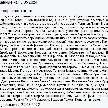
анные на
13.05.2024
остранного агента:
родский центр немецкой и европейской культуры, Центр гендерных исс
ачей, НАСИЛИЮ.НЕТ, Мы против СПИДа, СВЕЧА, Гуманитарное действие, 
ействия развитию средств массовой информации, Горячая Линия, В защ
твие, Благотворительный фонд охраны здоровья и защиты прав гражда
 Сова, центр Анна, Проект Апрель, Самарская губерния, Эра здоровья, 
ИБАЛЬТ, Уральская правозащитная группа, Женщины Евразии, Институт п
ый центр развития гражданских инициатив и социального партнерства,
нтр развития некоммерческих организаций, Частное учреждение в Кал
 Средств Массовой Информации, Институт развития прессы - Сибирь, Ч
ий контроль, Человек и Закон, Общественная комиссия по сохранению
я Свободы Информации, Экозащита!-Женсовет, Общественный вердикт, 
ладимирович, Милославский Павел Юрьевич, Шнырова Ольга Вадимовна,
ьевна, Ривина Анна Валерьевна, Бойко Анатолий Николаевич, Дугин Сер
икторович, Мошель Ирина Ароновна, Шведов Григорий Сергеевич, Поно
нова Ольга Евгеньевна, Щаров Сергей Алексадрович, Цирульников Бори
ркер Марина Петровна, Кочеткова Татьяна Владимировна, Чуркина Нат
Елена Борисовна, Гудков Лев Дмитриевич, Илларионова Юлия Юрьевна, С
 Николай Алексеевич, Блинушов Андрей Юрьевич, Мосин Алексей Генна
а Дмитриевна, Вититинова Елена Владимировна, Баженова Светлана Куп
Алексеевна, Закс Елена Владимировна, Буртина Елена Юрьевна, Гендель
иков Анатолий Мариевич, Прохоров Вадим Юрьевич, Шахова Елена Влад
ргей Маркович, Бахмин Вячеслав Иванович, Шабад Анатолий Ефимович, 
ьевна, Смирнов Владимир Александрович, Вицин Сергей Ефимович, Зол
доровна, Резник Генри Маркович, Захаров Герман Константинович
x
данные на
24.03.2022