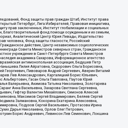
ледований, Фонд защиты прав граждан Штаб, Институт права
Открытый Петербург, Лига Избирателей, Правовая инициатива,
иту прав заключенных, Институт глобализации и социальных
н, Благотворительный фонд помощи осужденным и их семьям,
Мемориал, Аналитический Центр Юрия Левады, Издательство
рав человека, Фонд защиты гласности, Российский
 Гражданское действие, Центр независимых социологических
ининграде Совета Министров северных стран, Гражданское
астное учреждение в Санкт-Петербурге Совета Министров
 наследия академика Сахарова, Информационное агентство
Евразийская антимонопольная ассоциация, Бедушев Петр
 Чанышева Лилия Айратовна, Сидорович Ольга Борисовна,
гей Георгиевич, Пивоваров Андрей Сергеевич, Аверин Виталий
марев Лев Александрович, Каргалицкий Борис Юльевич,
с Альбертович, Гасан Ольга Павловна, Паутов Юрий
алья Валерьевна, Акимова Татьяна Николаевна, Золотарева
аранг Анна Васильевна, Захарова Светлана Сергеевна,
дьевич, Гефтер Валентин Михайлович, Симонов Алексей
рияновна, Максимов Сергей Владимирович, Беляев Сергей
 Людмила Залмановна, Кокорина Екатерина Алексеевна,
имировна, Подузов Сергей Васильевич, Протасова Ирина
Сухих Дарья Николаевна, Орлов Олег Петрович,
отухин Борис Андреевич, Левинсон Лев Семенович, Локшина