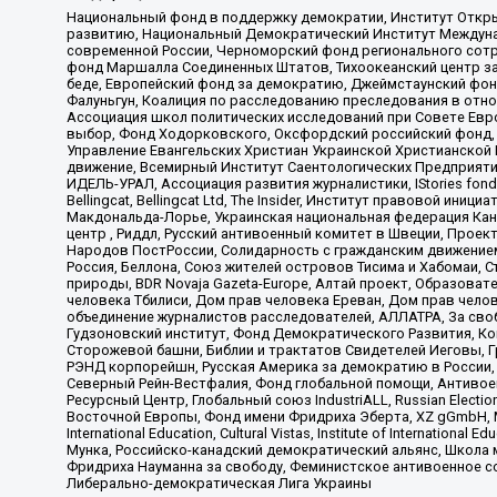
Национальный фонд в поддержку демократии, Институт Откр
развитию, Национальный Демократический Институт Междуна
современной России, Черноморский фонд регионального сот
фонд Маршалла Соединенных Штатов, Тихоокеанский центр за
беде, Европейский фонд за демократию, Джеймстаунский фонд
Фалуньгун, Коалиция по расследованию преследования в отно
Ассоциация школ политических исследований при Совете Евр
выбор, Фонд Ходорковского, Оксфордский российский фонд, 
Управление Евангельских Христиан Украинской Христианской
движение, Всемирный Институт Саентологических Предприяти
ИДЕЛЬ-УРАЛ, Ассоциация развития журналистики, IStories fo
Bellingcat, Bellingcat Ltd, The Insider, Институт правовой ин
Макдональда-Лорье, Украинская национальная федерация Кан
центр , Риддл, Русский антивоенный комитет в Швеции, Проект
Народов ПостРоссии, Солидарность с гражданским движением 
Россия, Беллона, Союз жителей островов Тисима и Хабомаи, 
природы, BDR Novaja Gazeta-Europe, Алтай проект, Образова
человека Тбилиси, Дом прав человека Ереван, Дом прав челов
объединение журналистов расследователей, АЛЛАТРА, За своб
Гудзоновский институт, Фонд Демократического Развития, К
Сторожевой башни, Библии и трактатов Свидетелей Иеговы, Г
РЭНД корпорейшн, Русская Америка за демократию в России, 
Северный Рейн-Вестфалия, Фонд глобальной помощи, Антивоенн
Ресурсный Центр, Глобальный союз IndustriALL, Russian Electi
Восточной Европы, Фонд имени Фридриха Эберта, XZ gGmbH, М
International Education, Cultural Vistas, Institute of Intern
Мунка, Российско-канадский демократический альянс, Школа
Фридриха Науманна за свободу, Феминистское антивоенное соп
Либерально-демократическая Лига Украины