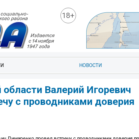
18+
ТИ
НОВОСТИ
 области Валерий Игоревич
ечу с проводниками доверия
евич Лимаренко провел встречу с проводниками доверия 