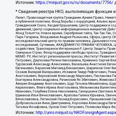
Источник:
https://minjust.gov.ru/ru/documents/7756/
д
* Сведения реестра НКО, выполняющих функции ин
Лилит, Правозащитная группа Гражданин.Армия.Право, Нижего
и публичной политики, Фонд борьбы с коррупцией, Альянс вр
Гражданский Союз, Хасдей Ерушалаим, Центр поддержки и сод
движений, Центр социально-информационных инициатив Дейс
Фонд Тольятти, Новое время, Серебряная тайга, Так-Так-Так,
Парк Гагарина, Фонд имени Андрея Рылькова, Сфера, Центр С
исследовательский центр по правам человека, Дальневосточн
исследований, Сутяжник, АКАДЕМИЯ ПО ПРАВАМ ЧЕЛОВЕКА, Це
содействие, Трансперенси Интернешнл-Р, Центр Защиты Прав
Северных Стран, Фонд поддержки свободы прессы, Гражданск
МЕМО. РУ, Институт региональной прессы, Институт Развити
Петрович, Дзугкоева Регина Николаевна, Кривенко Сергей В
Туровский Александр Алексеевич, Васильева Анастасия Евген
Евгеньевич, Барахоев Магомед Бекханович, Шарипков Олег В
Созаев Валерий Валерьевич, Исламов Тимур Рифгатович, Рома
Анатольевич, Верховский Александр Маркович, Пислакова-Па
Екатерина Александровна, Рачинский Ян Збигневич, Жемкова 
Аверин Владимир Анатольевич, Щур Татьяна Михайловна, Щур
Кириллович, Флиге Ирина Анатольевна, Мельникова Валентин
Иванович, Голубева Елена Николаевна, Ганнушкина Светлана 
Шуманов Илья Вячеславович, Арапова Галина Юрьевна, Свечн
Вячеславовна, Литинский Леонид Борисович, Лукашевский Се
Добровольская Анна Дмитриевна, Королева Александра Евген
Татьяна Иосифовна, Орлов Олег Петрович, Полякова Мара Фе
Источник:
http://unro.minjust.ru/NKOForeignAgent.asp