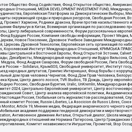
ытое Общество Фонд Содействия, Фонд Открытое общество, Американо
родных Отношений, MEDIA DEVELOPMENT INVESTMENT FUND, Международн
рудничества, Европейская Платформа за Демократические Выборы, Ме
щиты окружающей среды и природных ресурсов, Свободная Россия, Все
, Прожект Хармони, Родники дракона, Врачи против насильственного и
шении Фалуньгун в Китае, Всемирная организация по расследованию пр
опы, Центр либеральной современности, Форум русскоязычных европей
Фонд Будущее России, Компания свободы информации, Проект Медиа, 
 Церкви, Новое Поколение, Духовное Учебное Заведение Международн
й, Церковь Духовной Технологии, Европейская сеть организаций по н
nds, Королевский Институт Международных Отношений, КРИМСЬКА ПРАВОЗ
ициативы Центральной и Восточной Европы, Фонд Открытой Эстонии, Calver
ады, Декабристы, Международный научный центр им Вудро Вильсона, С
 Медуза, Фонд Андрея Сахарова, Форум свободной России, Лига Свободны
в России – Solidarus, КрымSOS, Свободный университет, Институт гос
Съезд народных депутатов, Гринпис Интернешнл, Фонд борьбы с коррупц
тельный дом прав человека Чернигов, Фонд Дом Прав Человека, Белору
ека Крым, Центр дикого лосося, TVR Studios, ТВ Дождь, Центр европей
одную Россию, Свободная Бурятия, Uralic, UnKremlin, Международная ф
омитет-2024, Центрально-Европейский университет, Центр восточноев
ражданский Совет, Центр анализа европейской политики, Академическа
Настоящая Россия, Глобальная сеть журналистов-расследователей, Слу
ый комитет России, Russie-Libertes, La Asocicion de Rusos Libres, С
on Monitor, Article 19, Мнение медиа, Федерация анархического черного
обильная академия поддержки гендерной демократии и миротворчества,
ational Education, Антивоенное движение Антальи, Открытый диалог, Школа 
 международных отношений им Нормана Патерсона, Центр Гражданских 
ротивление, Комитет независимости Ингушетии, Прометей, Stop Occupat