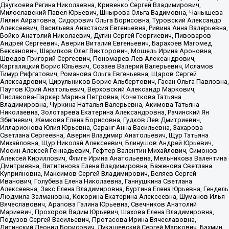
Дзугкоева Регина Николаевна, Кривенко Сергей Владимирович,
Милославский Павел Юрьевич, Шнырова Ольга Вадимовна, Чанышева
Лилия Айратовна, Сидорович Ольга Борисовна, Туровский Александр
Алексеевич, Васильева Анастасия Евгеньевна, Ривина Анна Валерьевна,
Бойко Анатолий Николаевич, Дугин Сергей Георгиевич, Пивоваров
Андрей Сергеевич, Аверин Виталий Евгеньевич, Барахоев Магомед
Бекханович, Шарипков Олег Викторович, Мошель Ирина Ароновна,
Шведов Григорий Сергеевич, Пономарев Лев Александрович,
Каргалицкий Борис Юльевич, Созаев Валерий Валерьевич, Исламов
Тимур Рифгатович, Романова Ольга Евгеньевна, Щаров Сергей
Алексадрович, Цирульников Борис Альбертович, Гасан Ольга Павловна,
Паутов Юрий Анатольевич, Верховский Александр Маркович,
Пислакова-Паркер Марина Петровна, Кочеткова Татьяна
Владимировна, Чуркина Наталья Валерьевна, Акимова Татьяна
Николаевна, Золотарева Екатерина Александровна, Рачинский Ян
Збигневич, Жемкова Елена Борисовна, Гудков Лев Дмитриевич,
Илларионова Юлия Юрьевна, Саранг Анна Васильевна, Захарова
Светлана Сергеевна, Аверин Владимир Анатольевич, Щур Татьяна
Михайловна, Щур Николай Алексеевич, Блинушов Андрей Юрьевич,
Мосин Алексей Геннадьевич, Гефтер Валентин Михайлович, Симонов
Алексей Кириллович, Флиге Ирина Анатольевна, Мельникова Валентина
Дмитриевна, Вититинова Елена Владимировна, Баженова Светлана
Куприяновна, Максимов Сергей Владимирович, Беляев Сергей
Иванович, Голубева Елена Николаевна, Ганнушкина Светлана
Алексеевна, Закс Елена Владимировна, Буртина Елена Юрьевна, Гендель
Людмила Залмановна, Кокорина Екатерина Алексеевна, Шуманов Илья
Вячеславович, Арапова Галина Юрьевна, Свечников Анатолий
Мариевич, Прохоров Вадим Юрьевич, Шахова Елена Владимировна,
Подузов Сергей Васильевич, Протасова Ирина Вячеславовна,
Литинский Леонид Борисович, Лукашевский Сергей Маркович, Бахмин