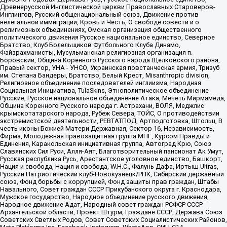
Древнерусской Инглистической церкви Православных Староверов-
Инглингов, Русский общенациональный союз, Движение против
нелегальной иммиграции, Кровь и Честь, О свободе совести и о
религиозных объединениях, Омская организация общественного
политического движения Русское национальное единство, Северное
Братство, Клуб Болельщиков Футбольного Клуба Динамо,
Файзрахманисты, Мусульманская религиозная организация п.
Боровский, Община Коренного Русского народа Щелковского района,
Правый сектор, УНА - УНСО, Украинская повстанческая армия, Тризуб
им. Степана Бандеры, Братство, Белый Крест, Misanthropic division,
Религиозное объединение последователей инглиизма, Народная
Социальная Инициатива, TulaSkins, Этнополитическое объединение
Русские, Русское национальное объединение Атака, Мечеть Мирмамеда,
Община Коренного Русского народа г. Астрахани, ВОЛЯ, Меджлис
крымскотатарского народа, Рубеж Севера, ТОЙС, О противодействии
экстремистской деятельности, РЕВТАТПОД, Артподготовка, Штольц, В
честь иконы Божией Матери Державная, Сектор 16, Независимость,
Фирма, Молодежная правозащитная группа МПГ, Курсом Правды и
Единения, Каракольская инициативная группа, Автоград Крю, Союз
Славянских Сил Руси, Алля-Аят, Благотворительный пансионат Ак Умут,
Русская республика Русь, Арестантское уголовное единство, Башкорт,
Нация и свобода, Нация и свобода, W.H.С., Фалунь Дафа, Иртыш Ultras,
Русский Патриотический клуб-Новокузнецк/РПК, Сибирский державный
союз, Фонд борьбы с коррупцией, Фонд защиты прав граждан, Штабы
Навального, Совет граждан СССР Прикубанского округа г. Краснодара,
Мужское государство, Народное объединение русского движения,
Народное движение Адат, Народный совет граждан РСФСР СССР
Архангельской области, Проект Штурм, Граждане СССР, Держава Союз
Советских Светлых Родов, Совет Советских Социалистических Районов,