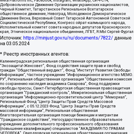
Meta Platforms Inc, Facebook, Instagram, WhatsApp, СИЧ-С14,
Добровольческое Движение Организации украинских националистов,
Черный Комитет, Татарстанское Региональное Всетатарское
общественное движение, Невоград, Молодежное Демократическое
Движение Весна, Верховный Совет Татарской Автономной Советской
Социалистической Республики, Конгресс ойрат-калмыцкого народа,
Исполнительный комитет совета народных депутатов Красноярского
края, Этническое национальное объединение, ЛГБТ, Я.МЫ Сергей Фургал
Источник:
https://minjust.gov.ru/ru/documents/7822/
данные
на
03.05.2024
* Реестр иностранных агентов:
Калининградская региональная общественная организация "Экозащита!-Женсовет", Фонд содействия защите прав и свобод граждан "Общественный вердикт", Фонд "Институт Развития Свободы Информации", Частное учреждение "Информационное агентство МЕМО. РУ", Региональная общественная организация "Общественная комиссия по сохранению наследия академика Сахарова", Фонд поддержки свободы прессы, Санкт-Петербургская общественная правозащитная организация "Гражданский контроль", Межрегиональная общественная организация "Информационно-просветительский центр "Мемориал", Региональный Фонд "Центр Защиты Прав Средств Массовой Информации", с 05.12.2023 Фонд "Центр Защиты Прав Средств массовой информации", Региональная общественная благотворительная организация помощи беженцам и мигрантам "Гражданское содействие", Негосударственное образовательное учреждение дополнительного профессионального образования (повышение квалификации) специалистов "АКАДЕМИЯ ПО ПРАВАМ ЧЕЛОВЕКА", Свердловская региональная общественная организация "Сутяжник", Автономная некоммерческая организация "Центр независимых социологических исследований", Союз общественных объединений "Российский исследовательский центр по правам человека", Региональное общественное учреждение научно-информационный центр "МЕМОРИАЛ", Некоммерческая организация "Фонд защиты гласности", Автономная некоммерческая организация "Институт прав человека", Городская общественная организация "Екатеринбургское общество "МЕМОРИАЛ", Городская общественная организация "Рязанское историко-просветительское и правозащитное общество "Мемориал" (Рязанский Мемориал), Челябинский региональный орган общественной самодеятельности – женское общественное объединение "Женщины Евразии", Челябинский региональный орган общественной самодеятельности "Уральская правозащитная группа", Фонд содействия защите здоровья и социальной справедливости имени Андрея Рылькова, Автономная Некоммерческая Организация "Аналитический Центр Юрия Левады", Автономная некоммерческая организация социальной поддержки населения "Проект Апрель", Региональная общественная организация помощи женщинам и детям, находящимся в кризисной ситуации "Информационно-методический центр "Анна", Фонд содействия развитию массовых коммуникаций и правовому просвещению "Так-так-Так", Фонд содействия устойчивому развитию "Серебряная тайга", Свердловский региональный общественный фонд социальных проектов "Новое время", "Idel.Реалии", Кавказ.Реалии, Крым.Реалии, Телеканал Настоящее Время, Татаро-башкирская служба Радио Свобода (Azatliq Radiosi), Радио Свободная Европа/Радио Свобода (PCE/PC), "Сибирь.Реалии", "Фактограф", Благотворительный фонд помощи осужденным и их семьям, Автономная некоммерческая организация "Институт глобализации и социальных движений", Фонд "В защиту прав заключенных", Частное учреждение "Центр поддержки и содействия развитию средств массовой информации", Пензенский региональный общественный благотворительный фонд "Гражданский союз", "Север.Реалии", Некоммерческая организация Фонд "Правовая инициатива", Общество с ограниченной ответственностью "Радио Свободная Европа/Радио Свобода", Чешское информационное агентство "MEDIUM-ORIENT", Красноярская региональная общественная организация "Мы против СПИДа", Камалягин Денис Николаевич, Маркелов Сергей Евгеньевич, Пономарев Лев Александрович, Савицкая Людмила Алексеевна, Автономная некоммерческая организация "Центр по работе с проблемой насилия "НАСИЛИЮ.НЕТ", Межрегиональный профессиональный союз работников здравоохранения "Альянс врачей", Юридическое лицо, зарегистрированное в Латвийской Республике, SIA "Medusa Project" (регистрационный номер 40103797863, дата регистрации 10.06.2014), Некоммерческая организация "Фонд по борьбе с коррупцией", Автономная некоммерческая организация "Институт права и публичной политики", Баданин Роман Сергеевич, Гликин Максим Александрович, Железнова Мария Михайловна, Лукьянова Юлия Сергеевна, Маетная Елизавета Витальевна, Маняхин Петр Борисович, Чуракова Ольга Владимировна, Ярош Юлия Петровна, Юридическое лицо "The Insider SIA", зарегистрированное в Риге, Латвийская Республика (дата регистрации 26.06.2015), являющееся администратором доменного имени интернет-издания "The Insider SIA", https://theins.ru, Постернак Алексей Евгеньевич, Рубин Михаил Аркадьевич, Анин Роман Александрович, Юридическое лицо Istories fonds, зарегистрированное в Латвийской Республике (регистрационный номер 50008295751, дата регистрации 24.02.2020), Великовский Дмитрий Александрович, Долинина Ирина Николаевна, Мароховская Алеся Алексеевна, Шлейнов Роман Юрьевич, Шмагун Олеся Валентиновна, Общество с ограниченной ответственностью "Альтаир 2021", Общество с ограниченной ответственностью "Вега 2021", Общество с ограниченной ответственностью "Главный редактор 2021", Общество с ограниченной ответственностью "Ромашки монолит", Важенков Артем Валерьевич, Ивановская областная общественная организация "Центр гендерных исследований", Гурман Юрий Альбертович, Медиапроект "ОВД-Инфо", Егоров Владимир Владимирович, Жилинский Владимир Александрович, Общество с ограниченной ответственностью "ЗП", Иванова София Юрьевна, Карезина Инна Павловна, Кильтау Екатерина Викторовна, Петров Алексей Викторович, Пискунов Сергей Евгеньевич, Смирнов Сергей Сергеевич, Тихонов Михаил Сергеевич, Общество с ограниченной ответственностью "ЖУРНАЛИСТ-ИНОСТРАННЫЙ АГЕНТ", Арапова Галина Юрьевна, Вольтская Татьяна Анатольевна, Американская компания "Mason G.E.S. Anonymous Foundation" (США), являющаяся владельцем интернет-издания https://mnews.world/, Компания "Stichting Bellingcat", зарегистрированная в Нидерландах (дата регистрации 11.07.2018), Захаров Андрей Вячеславович, Клепиковская Екатерина Дмитриевна, Общество с ограниченной ответственностью "МЕМО", Перл Роман Александрович, Симонов Евгений Алексеевич, Соловьева Елена Анатольевна, Сотников Даниил Владимирович, Сурначева Елизавета Дмитриевна, Автономная некоммерческая организация по защите прав человека и информированию населения "Якутия – Наше Мнение", Общество с ограниченной ответственностью "Москоу диджитал медиа", с 26.01.2023 Общество с ограниченной ответственностью "Чайка Белые сады", Ветошкина Валерия Валерьевна, Заговора Максим Александрович, Межрегиональное общественное движение "Российская ЛГБТ - сеть", Оленичев Максим Владимирович, Павлов Иван Юрьевич, Скворцова Елена Сергеевна, Общество с ограниченной ответственностью "Как бы инагент", Кочетков Игорь Викторович, Общество с ограниченной ответственностью "Честные выборы", Еланчик Олег Александрович, Общество с ограниченной ответственностью "Нобелевский призыв", Гималова Регина Эмилевна, Григорьев Андрей Валерьевич, Григорьева Алина Александровна, Ассоциация по содействию защите прав призывников, альтернативнослужащих и военнослужащих "Правозащитная группа "Гражданин.Армия.Право", Хисамова Регина Фаритовна, Автономная некоммерческая организация по реализации социально-правовых программ "Лилит", Дальневосточное общественное движение "Маяк", Санкт-Петербургская ЛГБТ-инициативная группа "Выход", Инициативная группа ЛГБТ+ "Реверс", Алексеев Андрей Викторович, Бекбулатова Таисия Львовна, Беляев Иван Михайлович, Владыкина Елена Сергеевна, Гельман Марат Александрович, Никульшина Вероника Юрьевна, Толоконникова Надежда Андреевна, Шендерович Виктор Анатольевич, Общество с ограниченной ответственностью "Данное сообщение", Общество с ограниченной ответственностью Издательский дом "Новая глава", Айнбиндер Александра Александровна, Московский комьюнити-центр для ЛГБТ+инициатив, Благотворительный фонд развития филантропии, Deutsche Welle (Германия, Kurt-Schumacher-Strasse 3, 53113 Bonn), Борзунова Мария Михайловна, Воробьев Виктор Викторович, Голубева Анна Львовна, Константинова Алла Михайловна, Малкова Ирина Владимировна, Мурадов Мурад Абдулгалимович, Осетинская Елизавета Николаевна, Понасенков Евгений Николаевич, Ганапольский Матвей Юрьевич, Киселев Евгений Алексеевич, Борухович Ирина Григорьевна, Дремин Иван Тимофеевич, Дубровский Дмитрий Викторович, Красноярская региональная общественная организация поддержки и развития альтернативных образовательных технологий и межкультурных коммуникаций "ИНТЕРРА", Маяковская Екатерина Алексеевна, Фейгин Марк Захарович, Филимонов Андрей Викторович, Дзугкоева Регина Николаевна, Доброхотов Роман Александрович, Дудь Юрий Александрович, Елкин Сергей Владимирович, Кругликов Кирилл Игоревич, Сабунаева Мария Леонидовна, Семенов Алексей Владимирович, Шаинян Карен Багратович, Шульман Екатерина Михайловна, Асафьев Артур Валерьевич, Вахштайн Виктор Семенович, Венедиктов Алексей Алексеевич, Лушникова Екатерина Евгеньевна, Волков Леонид Михайлович, Невзоров Александр Глебович, Пархоменко Сергей Борисович, Сироткин Ярослав Николаевич, Кара-Мурза Владимир Владимирович, Баранова Наталья Владимировна, Гозман Леонид Яковлевич, Кагарлицкий Борис Юльевич, Климарев Михаил Валерьевич, Милов Владимир Станиславович, Автономная некоммерческая организация Краснодарский центр современного искусства "Типография", Моргенштерн Алишер Тагирович, Соболь Любовь Эдуардовна, Общество с ограниченной ответственностью "ЛИЗА НОРМ", Каспаров Гарри Кимович, Ходорковский Михаил Борисович, Общество с ограниченной ответственностью "Апрельские тезисы", Данилович Ирина Брониславовна, Кашин Олег Владимирович, Петров Николай Владимирович, Пивоваров Алексей Владимирович, Соколов Михаил Владимирович, Цветкова Юлия Владимировна, Чичваркин Евгений Александрович, Комитет против пыток/Команда против пыток, Общество с ограниченной ответственностью "Первый научный", Общество с ограниченной ответственностью "Вертолет и ко", Белоцерковская Вероника Борисовна, Кац Максим Евгеньевич, Лазарева Татьяна Юрьевна, Шаведдинов Руслан Табризович, Яшин Илья Валерьевич, Общество с ограниченной ответственностью "Иноагент ААВ", Алешковский Дмитрий Петрович, Альбац Евгения Марковна, Быков Дмитрий Львович, Галямина Юлия Евгеньевна, Лойко Сергей Леонидович, Мартынов Кирилл Константинович, Медведев Сергей Александрович, Крашенинников Федор Геннадиевич, Гордеева Катерина Вл