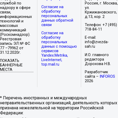
службой по
Россия, г. Москва,
Согласие на
надзору в сфере
ул.
обработку
связи,
Кржижановского,
персональных
информационных
д.13, кор. 2
данных обратной
технологий и
связи
Телефон: +7 (495)
массовых
718-84-11
коммуникаций
Согласие на
(Роскомнадзор).
обработку
E-mail:
Реестровая
персональных
info@zvezda-
запись ЭЛ № ФС
данных с помощью
sah.ru
77 –79962 от
сервисов
31.12.2020г.
И.О. главного
Yandex.Metrika,
редактора
LiveInternet,
ПОКАЗАТЬ
Дорохова Н.В.
top.mail.ru
БАННЕРНЫЕ
МЕСТА
Разработчик
сайта –
INFOROS
2026
* Перечень иностранных и международных
неправительственных организаций, деятельность которых
признана нежелательной на территории Российской
Федерации: