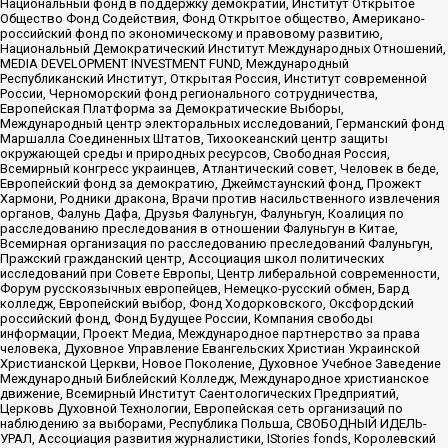
Национальный фонд в поддержку демократии, Институт Открытое
Общество Фонд Содействия, Фонд Открытое общество, Американо-
российский фонд по экономическому и правовому развитию,
Национальный Демократический Институт Международных Отношений,
MEDIA DEVELOPMENT INVESTMENT FUND, Международный
Республиканский Институт, Открытая Россия, Институт современной
России, Черноморский фонд регионального сотрудничества,
Европейская Платформа за Демократические Выборы,
Международный центр электоральных исследований, Германский фонд
Маршалла Соединенных Штатов, Тихоокеанский центр защиты
окружающей среды и природных ресурсов, Свободная Россия,
Всемирный конгресс украинцев, Атлантический совет, Человек в беде,
Европейский фонд за демократию, Джеймстаунский фонд, Прожект
Хармони, Родники дракона, Врачи против насильственного извлечения
органов, Фалунь Дафа, Друзья Фалуньгун, Фалуньгун, Коалиция по
расследованию преследования в отношении Фалуньгун в Китае,
Всемирная организация по расследованию преследований Фалуньгун,
Пражский гражданский центр, Ассоциация школ политических
исследований при Совете Европы, Центр либеральной современности,
Форум русскоязычных европейцев, Немецко-русский обмен, Бард
колледж, Европейский выбор, Фонд Ходорковского, Оксфордский
российский фонд, Фонд Будущее России, Компания свободы
информации, Проект Медиа, Международное партнерство за права
человека, Духовное Управление Евангельских Христиан Украинской
Христианской Церкви, Новое Поколение, Духовное Учебное Заведение
Международный Библейский Колледж, Международное христианское
движение, Всемирный Институт Саентологических Предприятий,
Церковь Духовной Технологии, Европейская сеть организаций по
наблюдению за выборами, Республика Польша, СВОБОДНЫЙ ИДЕЛЬ-
УРАЛ, Ассоциация развития журналистики, IStories fonds, Королевский