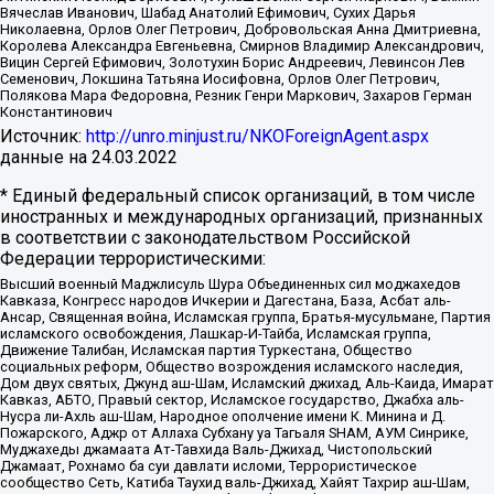
Вячеслав Иванович, Шабад Анатолий Ефимович, Сухих Дарья
Николаевна, Орлов Олег Петрович, Добровольская Анна Дмитриевна,
Королева Александра Евгеньевна, Смирнов Владимир Александрович,
Вицин Сергей Ефимович, Золотухин Борис Андреевич, Левинсон Лев
Семенович, Локшина Татьяна Иосифовна, Орлов Олег Петрович,
Полякова Мара Федоровна, Резник Генри Маркович, Захаров Герман
Константинович
Источник:
http://unro.minjust.ru/NKOForeignAgent.aspx
данные на
24.03.2022
* Единый федеральный список организаций, в том числе
иностранных и международных организаций, признанных
в соответствии с законодательством Российской
Федерации террористическими:
Высший военный Маджлисуль Шура Объединенных сил моджахедов
Кавказа, Конгресс народов Ичкерии и Дагестана, База, Асбат аль-
Ансар, Священная война, Исламская группа, Братья-мусульмане, Партия
исламского освобождения, Лашкар-И-Тайба, Исламская группа,
Движение Талибан, Исламская партия Туркестана, Общество
социальных реформ, Общество возрождения исламского наследия,
Дом двух святых, Джунд аш-Шам, Исламский джихад, Аль-Каида, Имарат
Кавказ, АБТО, Правый сектор, Исламское государство, Джабха аль-
Нусра ли-Ахль аш-Шам, Народное ополчение имени К. Минина и Д.
Пожарского, Аджр от Аллаха Субхану уа Тагьаля SHAM, АУМ Синрике,
Муджахеды джамаата Ат-Тавхида Валь-Джихад, Чистопольский
Джамаат, Рохнамо ба суи давлати исломи, Террористическое
сообщество Сеть, Катиба Таухид валь-Джихад, Хайят Тахрир аш-Шам,