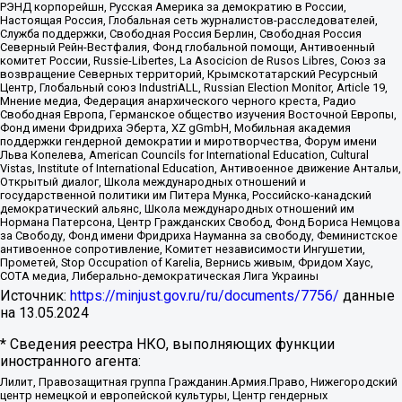
РЭНД корпорейшн, Русская Америка за демократию в России,
Настоящая Россия, Глобальная сеть журналистов-расследователей,
Служба поддержки, Свободная Россия Берлин, Свободная Россия
Северный Рейн-Вестфалия, Фонд глобальной помощи, Антивоенный
комитет России, Russie-Libertes, La Asocicion de Rusos Libres, Союз за
возвращение Северных территорий, Крымскотатарский Ресурсный
Центр, Глобальный союз IndustriALL, Russian Election Monitor, Article 19,
Мнение медиа, Федерация анархического черного креста, Радио
Свободная Европа, Германское общество изучения Восточной Европы,
Фонд имени Фридриха Эберта, XZ gGmbH, Мобильная академия
поддержки гендерной демократии и миротворчества, Форум имени
Льва Копелева, American Councils for International Education, Cultural
Vistas, Institute of International Education, Антивоенное движение Антальи,
Открытый диалог, Школа международных отношений и
государственной политики им Питера Мунка, Российско-канадский
демократический альянс, Школа международных отношений им
Нормана Патерсона, Центр Гражданских Свобод, Фонд Бориса Немцова
за Свободу, Фонд имени Фридриха Науманна за свободу, Феминистское
антивоенное сопротивление, Комитет независимости Ингушетии,
Прометей, Stop Occupation of Karelia, Вернись живым, Фридом Хаус,
СОТА медиа, Либерально-демократическая Лига Украины
Источник:
https://minjust.gov.ru/ru/documents/7756/
данные
на
13.05.2024
* Сведения реестра НКО, выполняющих функции
иностранного агента:
Лилит, Правозащитная группа Гражданин.Армия.Право, Нижегородский
центр немецкой и европейской культуры, Центр гендерных