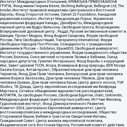
Институт Международных Отношений, КРИМСЬКА ПРАВОЗАХИСНА
ГРУПА, Фонд имени Генриха Бёлля, Stichting Bellingcat, Bellingcat Ltd, The
Insider, Институт правовой инициативы Центральной и Восточной
Европы, Фонд Открытой Эстонии, Calvert 22 Foundation, Канадский
украинский конгресс, Институт Макдональда-Лорье, Украинская
национальная федерация Канады, Декабристы, Международный
научный центр им Вудро Вильсона, Свободная пресса, Возрождение,
Всеукраинский духовный центр , Риддл, Русский антивоенный комитет в
Швеции, Проект Медуза, Фонд Андрея Сахарова, Форум свободной
России, Лига Свободных Наций, Transparеncy International, Форум
Свободных Народов ПостРоссии, Солидарность с гражданским
движением в России – Solidarus, КрымSOS, Свободный университет,
Институт государственного управления, Форум гражданского общества
Россия, Беллона, Союз жителей островов Тисима и Хабомаи, Съезд
народных депутатов, Гринпис Интернешнл, Фонд борьбы с коррупцией
Инк, Завет церквей TCCN, Агора, Всемирный фонд природы, BDR Novaja
Gazeta-Europe, Алтай проект, Образовательный дом прав человека
Чернигов, Фонд Дом Прав Человека, Белорусский дом прав человека
имени Бориса Звозскова, Дом прав человека Тбилиси, Дом прав
человека Ереван, Дом прав человека Крым, Центр дикого лосося, TVR
Studios, ТВ Дождь, Центр европейских исследований им Вилфрида
Мартенса, Сетевое объединение журналистов расследователей,
АЛЛАТРА, За свободную Россию, Свободная Бурятия, Uralic, UnKremlin,
Международная федерация транспортных рабочих, ИстЧам Финланд,
Гудзоновский институт, Фонд Демократического Развития,
Комитет-2024, Центрально-Европейский университет, Центр
восточноевропейских и международных исследований, Общество
Сторожевой башни, Библии и трактатов Свидетелей Иеговы,
Гражданский Совет, Центр анализа европейской политики,
Академическая сеть Восточная Европа, Российский комитет действия,