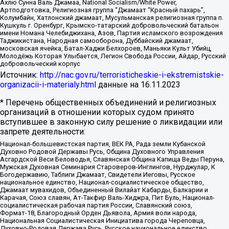
Ахлю Сунна Валь Джамаа, National Socialism/White Power,
Артподготовка, Религиозная группа “Джамаат “Красный пахарь”,
Колумбайн, Хатлонский джамаат, Мусульманская религиозная группа п.
Кушкуль г. Оренбург, Крымско-татарский добровольческий батальон
имени Номана Челебиджихана, Азов, Партия исламского возрождения
Таджикистана, Народная самооборона, Дуббайский джамаат,
московская ячейка, Батал-Хаджи Белхороев, Маньяки Культ Убийц,
Молодёжь Которая Улыбается, Легион Свобода России, Айдар, Русский
добровольческий корпус
Источник:
http://nac.gov.ru/terroristicheskie-i-ekstremistskie-
organizacii-i-materialy.html
данные на
16.11.2023
* Перечень общественных объединений и религиозных
организаций в отношении которых судом принято
вступившее в законную силу решение о ликвидации или
запрете деятельности:
Национал-большевистская партия, ВЕК РА, Рада земли Кубанской
Духовно Родовой Державы Русь, Община Духовного Управления
Асгардской Веси Беловодья, Славянская Община Капища Веды Перуна,
Мужская Духовная Семинария Староверов-Инглингов, Нурджулар, К
Богодержавию, Таблиги Джамаат, Свидетели Иеговы, Русское
национальное единство, Национал-социалистическое общество,
Джамаат мувахидов, Объединенный Вилайат Кабарды, Балкарии и
Карачая, Союз славян, Ат-Такфир Валь-Хиджра, Пит Буль, Национал-
социалистическая рабочая партия России, Славянский союз,
Формат-18, Благородный Орден Дьявола, Армия воли народа,
Национальная Социалистическая Инициатива города Череповца,
Духовно-Родовая Держава Русь, Русское национальное единство,