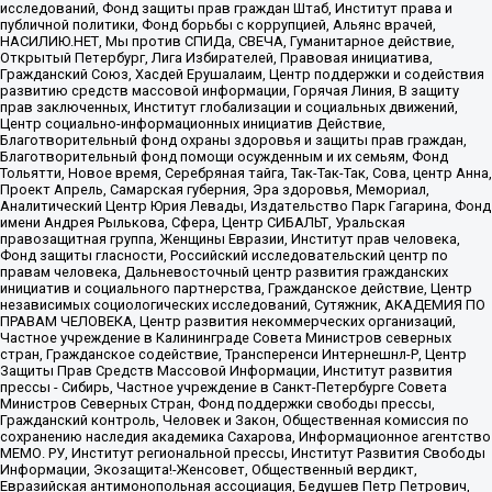
исследований, Фонд защиты прав граждан Штаб, Институт права и
публичной политики, Фонд борьбы с коррупцией, Альянс врачей,
НАСИЛИЮ.НЕТ, Мы против СПИДа, СВЕЧА, Гуманитарное действие,
Открытый Петербург, Лига Избирателей, Правовая инициатива,
Гражданский Союз, Хасдей Ерушалаим, Центр поддержки и содействия
развитию средств массовой информации, Горячая Линия, В защиту
прав заключенных, Институт глобализации и социальных движений,
Центр социально-информационных инициатив Действие,
Благотворительный фонд охраны здоровья и защиты прав граждан,
Благотворительный фонд помощи осужденным и их семьям, Фонд
Тольятти, Новое время, Серебряная тайга, Так-Так-Так, Сова, центр Анна,
Проект Апрель, Самарская губерния, Эра здоровья, Мемориал,
Аналитический Центр Юрия Левады, Издательство Парк Гагарина, Фонд
имени Андрея Рылькова, Сфера, Центр СИБАЛЬТ, Уральская
правозащитная группа, Женщины Евразии, Институт прав человека,
Фонд защиты гласности, Российский исследовательский центр по
правам человека, Дальневосточный центр развития гражданских
инициатив и социального партнерства, Гражданское действие, Центр
независимых социологических исследований, Сутяжник, АКАДЕМИЯ ПО
ПРАВАМ ЧЕЛОВЕКА, Центр развития некоммерческих организаций,
Частное учреждение в Калининграде Совета Министров северных
стран, Гражданское содействие, Трансперенси Интернешнл-Р, Центр
Защиты Прав Средств Массовой Информации, Институт развития
прессы - Сибирь, Частное учреждение в Санкт-Петербурге Совета
Министров Северных Стран, Фонд поддержки свободы прессы,
Гражданский контроль, Человек и Закон, Общественная комиссия по
сохранению наследия академика Сахарова, Информационное агентство
МЕМО. РУ, Институт региональной прессы, Институт Развития Свободы
Информации, Экозащита!-Женсовет, Общественный вердикт,
Евразийская антимонопольная ассоциация, Бедушев Петр Петрович,