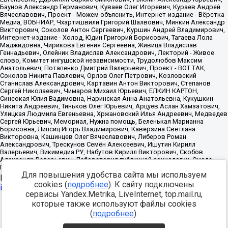
Для повышения удобства сайта мы используем
Источник:
https://minjust.gov.ru/uploaded/files/reestr-
cookies (
подробнее
). К сайту подключены
inostrannyih-agentov-22-03-2024.pdf
данные на
22.03.2024
сервисы Yandex.Metrika, LiveInternet, top.mail.ru,
которые также используют файлы cookies
Разработка -
(
подробнее
).