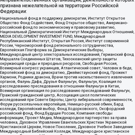
признана нежелательной на территории Российской
Федерации:
Национальный фонд в поддержку демократии, Институт Открытое
Общество Фонд Содействия, Фонд Открытое общество, Американо-
российский фонд по экономическому и правовому развитию,
Национальный Демократический Институт Международных Отношений,
MEDIA DEVELOPMENT INVESTMENT FUND, Международный
Республиканский Институт, Открытая Россия, Институт современной
России, Черноморский фонд регионального сотрудничества,
Европейская Платформа за Демократические Выборы,
Международный центр электоральных исследований, Германский фонд
Маршалла Соединенных Штатов, Тихоокеанский центр защиты
окружающей среды и природных ресурсов, Свободная Россия,
Всемирный конгресс украинцев, Атлантический совет, Человек в беде,
Европейский фонд за демократию, Джеймстаунский фонд, Прожект
Хармони, Родники дракона, Врачи против насильственного извлечения
органов, Фалунь Дафа, Друзья Фалуньгун, Фалуньгун, Коалиция по
расследованию преследования в отношении Фалуньгун в Китае,
Всемирная организация по расследованию преследований Фалуньгун,
Пражский гражданский центр, Ассоциация школ политических
исследований при Совете Европы, Центр либеральной современности,
Форум русскоязычных европейцев, Немецко-русский обмен, Бард
колледж, Европейский выбор, Фонд Ходорковского, Оксфордский
российский фонд, Фонд Будущее России, Компания свободы
информации, Проект Медиа, Международное партнерство за права
человека, Духовное Управление Евангельских Христиан Украинской
Христианской Церкви, Новое Поколение, Духовное Учебное Заведение
Международный Библейский Колледж, Международное христианское