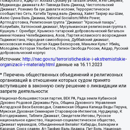
Пожарского, Аджр от Аллаха Субхану уа Тагьаля SHAM, АУМ Синрике,
Муджахеды джамаата Ат-Тавхида Валь-Джихад, Чистопольский
Джамаат, Рохнамо ба суи давлати исломи, Террористическое
сообщество Сеть, Катиба Таухид валь-Джихад, Хайят Тахрир аш-Шам,
Ахлю Сунна Валь Джамаа, National Socialism/White Power,
Артподготовка, Религиозная группа “Джамаат “Красный пахарь”,
Колумбайн, Хатлонский джамаат, Мусульманская религиозная группа п.
Кушкуль г. Оренбург, Крымско-татарский добровольческий батальон
имени Номана Челебиджихана, Азов, Партия исламского возрождения
Таджикистана, Народная самооборона, Дуббайский джамаат,
московская ячейка, Батал-Хаджи Белхороев, Маньяки Культ Убийц,
Молодёжь Которая Улыбается, Легион Свобода России, Айдар, Русский
добровольческий корпус
Источник:
http://nac.gov.ru/terroristicheskie-i-ekstremistskie-
organizacii-i-materialy.html
данные на
16.11.2023
* Перечень общественных объединений и религиозных
организаций в отношении которых судом принято
вступившее в законную силу решение о ликвидации или
запрете деятельности:
Национал-большевистская партия, ВЕК РА, Рада земли Кубанской
Духовно Родовой Державы Русь, Община Духовного Управления
Асгардской Веси Беловодья, Славянская Община Капища Веды Перуна,
Мужская Духовная Семинария Староверов-Инглингов, Нурджулар, К
Богодержавию, Таблиги Джамаат, Свидетели Иеговы, Русское
национальное единство, Национал-социалистическое общество,
Джамаат мувахидов, Объединенный Вилайат Кабарды, Балкарии и
Карачая, Союз славян, Ат-Такфир Валь-Хиджра, Пит Буль, Национал-