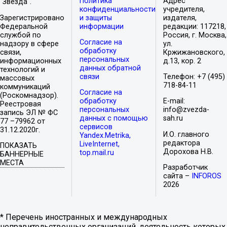
Политика
Адрес
"Звезда".
конфиденциальности
учредителя,
Зарегистрировано
и защиты
издателя,
Федеральной
информации
редакции: 117218,
службой по
Россия, г. Москва,
Согласие на
надзору в сфере
ул.
обработку
связи,
Кржижановского,
персональных
информационных
д.13, кор. 2
данных обратной
технологий и
связи
Телефон: +7 (495)
массовых
718-84-11
коммуникаций
Согласие на
(Роскомнадзор).
обработку
E-mail:
Реестровая
персональных
info@zvezda-
запись ЭЛ № ФС
данных с помощью
sah.ru
77 –79962 от
сервисов
31.12.2020г.
И.О. главного
Yandex.Metrika,
редактора
LiveInternet,
ПОКАЗАТЬ
Дорохова Н.В.
top.mail.ru
БАННЕРНЫЕ
МЕСТА
Разработчик
сайта –
INFOROS
2026
* Перечень иностранных и международных
неправительственных организаций, деятельность которых