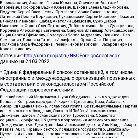
Вячеславович, Арапова Галина Юрьевна, Свечников Анатолий
Мариевич, Прохоров Вадим Юрьевич, Шахова Елена Владимировна,
Подузов Сергей Васильевич, Протасова Ирина Вячеславовна,
Литинский Леонид Борисович, Лукашевский Сергей Маркович, Бахмин
Вячеслав Иванович, Шабад Анатолий Ефимович, Сухих Дарья
Николаевна, Орлов Олег Петрович, Добровольская Анна Дмитриевна,
Королева Александра Евгеньевна, Смирнов Владимир Александрович,
Вицин Сергей Ефимович, Золотухин Борис Андреевич, Левинсон Лев
Семенович, Локшина Татьяна Иосифовна, Орлов Олег Петрович,
Полякова Мара Федоровна, Резник Генри Маркович, Захаров Герман
Константинович
Источник:
http://unro.minjust.ru/NKOForeignAgent.aspx
данные на
24.03.2022
* Единый федеральный список организаций, в том числе
иностранных и международных организаций, признанных
в соответствии с законодательством Российской
Федерации террористическими:
Высший военный Маджлисуль Шура Объединенных сил моджахедов
Кавказа, Конгресс народов Ичкерии и Дагестана, База, Асбат аль-
Ансар, Священная война, Исламская группа, Братья-мусульмане, Партия
исламского освобождения, Лашкар-И-Тайба, Исламская группа,
Движение Талибан, Исламская партия Туркестана, Общество
социальных реформ, Общество возрождения исламского наследия,
Дом двух святых, Джунд аш-Шам, Исламский джихад, Аль-Каида, Имарат
Кавказ, АБТО, Правый сектор, Исламское государство, Джабха аль-
Нусра ли-Ахль аш-Шам, Народное ополчение имени К. Минина и Д.