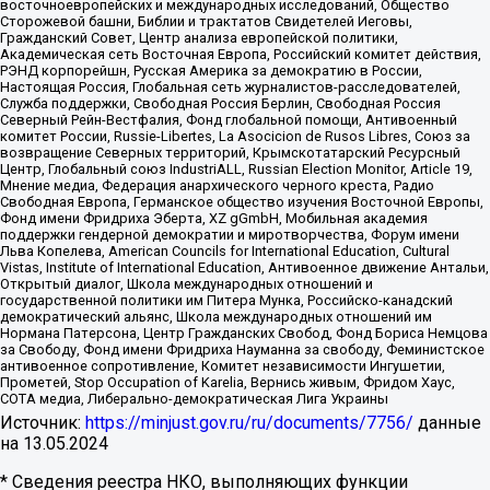
восточноевропейских и международных исследований, Общество
Сторожевой башни, Библии и трактатов Свидетелей Иеговы,
Гражданский Совет, Центр анализа европейской политики,
Академическая сеть Восточная Европа, Российский комитет действия,
РЭНД корпорейшн, Русская Америка за демократию в России,
Настоящая Россия, Глобальная сеть журналистов-расследователей,
Служба поддержки, Свободная Россия Берлин, Свободная Россия
Северный Рейн-Вестфалия, Фонд глобальной помощи, Антивоенный
комитет России, Russie-Libertes, La Asocicion de Rusos Libres, Союз за
возвращение Северных территорий, Крымскотатарский Ресурсный
Центр, Глобальный союз IndustriALL, Russian Election Monitor, Article 19,
Мнение медиа, Федерация анархического черного креста, Радио
Свободная Европа, Германское общество изучения Восточной Европы,
Фонд имени Фридриха Эберта, XZ gGmbH, Мобильная академия
поддержки гендерной демократии и миротворчества, Форум имени
Льва Копелева, American Councils for International Education, Cultural
Vistas, Institute of International Education, Антивоенное движение Антальи,
Открытый диалог, Школа международных отношений и
государственной политики им Питера Мунка, Российско-канадский
демократический альянс, Школа международных отношений им
Нормана Патерсона, Центр Гражданских Свобод, Фонд Бориса Немцова
за Свободу, Фонд имени Фридриха Науманна за свободу, Феминистское
антивоенное сопротивление, Комитет независимости Ингушетии,
Прометей, Stop Occupation of Karelia, Вернись живым, Фридом Хаус,
СОТА медиа, Либерально-демократическая Лига Украины
Источник:
https://minjust.gov.ru/ru/documents/7756/
данные
на
13.05.2024
* Сведения реестра НКО, выполняющих функции