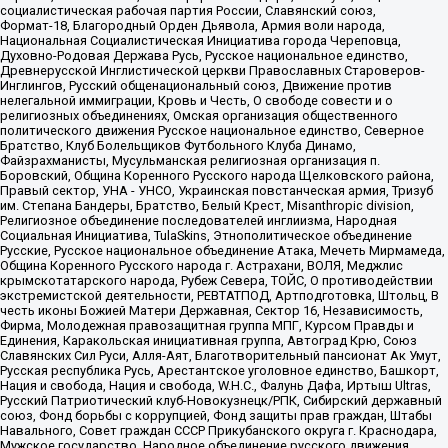
социалистическая рабочая партия России, Славянский союз,
Формат-18, Благородный Орден Дьявола, Армия воли народа,
Национальная Социалистическая Инициатива города Череповца,
Духовно-Родовая Держава Русь, Русское национальное единство,
Древнерусской Инглистической церкви Православных Староверов-
Инглингов, Русский общенациональный союз, Движение против
нелегальной иммиграции, Кровь и Честь, О свободе совести и о
религиозных объединениях, Омская организация общественного
политического движения Русское национальное единство, Северное
Братство, Клуб Болельщиков Футбольного Клуба Динамо,
Файзрахманисты, Мусульманская религиозная организация п.
Боровский, Община Коренного Русского народа Щелковского района,
Правый сектор, УНА - УНСО, Украинская повстанческая армия, Тризуб
им. Степана Бандеры, Братство, Белый Крест, Misanthropic division,
Религиозное объединение последователей инглиизма, Народная
Социальная Инициатива, TulaSkins, Этнополитическое объединение
Русские, Русское национальное объединение Атака, Мечеть Мирмамеда,
Община Коренного Русского народа г. Астрахани, ВОЛЯ, Меджлис
крымскотатарского народа, Рубеж Севера, ТОЙС, О противодействии
экстремистской деятельности, РЕВТАТПОД, Артподготовка, Штольц, В
честь иконы Божией Матери Державная, Сектор 16, Независимость,
Фирма, Молодежная правозащитная группа МПГ, Курсом Правды и
Единения, Каракольская инициативная группа, Автоград Крю, Союз
Славянских Сил Руси, Алля-Аят, Благотворительный пансионат Ак Умут,
Русская республика Русь, Арестантское уголовное единство, Башкорт,
Нация и свобода, Нация и свобода, W.H.С., Фалунь Дафа, Иртыш Ultras,
Русский Патриотический клуб-Новокузнецк/РПК, Сибирский державный
союз, Фонд борьбы с коррупцией, Фонд защиты прав граждан, Штабы
Навального, Совет граждан СССР Прикубанского округа г. Краснодара,
Мужское государство, Народное объединение русского движения,