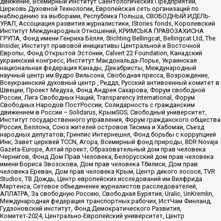
движение, Всемирный Институт Саентологических Предприятий,
Церковь Духовной Технологии, Европейская сеть организаций по
наблюдению за выборами, Республика Польша, СВОБОДНЫЙ ИДЕЛЬ-
УРАЛ, Ассоциация развития журналистики, IStories fonds, Королевский
Институт Международных Отношений, КРИМСЬКА ПРАВОЗАХИСНА
ГРУПА, Фонд имени Генриха Бёлля, Stichting Bellingcat, Bellingcat Ltd, The
Insider, Институт правовой инициативы Центральной и Восточной
Европы, Фонд Открытой Эстонии, Calvert 22 Foundation, Канадский
украинский конгресс, Институт Макдональда-Лорье, Украинская
национальная федерация Канады, Декабристы, Международный
научный центр им Вудро Вильсона, Свободная пресса, Возрождение,
Всеукраинский духовный центр , Риддл, Русский антивоенный комитет в
Швеции, Проект Медуза, Фонд Андрея Сахарова, Форум свободной
России, Лига Свободных Наций, Transparеncy International, Форум
Свободных Народов ПостРоссии, Солидарность с гражданским
движением в России – Solidarus, КрымSOS, Свободный университет,
Институт государственного управления, Форум гражданского общества
Россия, Беллона, Союз жителей островов Тисима и Хабомаи, Съезд
народных депутатов, Гринпис Интернешнл, Фонд борьбы с коррупцией
Инк, Завет церквей TCCN, Агора, Всемирный фонд природы, BDR Novaja
Gazeta-Europe, Алтай проект, Образовательный дом прав человека
Чернигов, Фонд Дом Прав Человека, Белорусский дом прав человека
имени Бориса Звозскова, Дом прав человека Тбилиси, Дом прав
человека Ереван, Дом прав человека Крым, Центр дикого лосося, TVR
Studios, ТВ Дождь, Центр европейских исследований им Вилфрида
Мартенса, Сетевое объединение журналистов расследователей,
АЛЛАТРА, За свободную Россию, Свободная Бурятия, Uralic, UnKremlin,
Международная федерация транспортных рабочих, ИстЧам Финланд,
Гудзоновский институт, Фонд Демократического Развития,
Комитет-2024, Центрально-Европейский университет, Центр