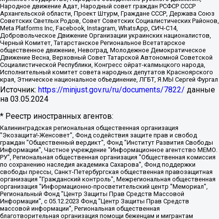
Народное движение Адат, Народный совет граждан РСФСР СССР
Архангельской области, Проект Штурм, Граждане СССР, Держава Союз
Советских Светлых Родов, Совет Советских Социалистических Районов,
Meta Platforms Inc, Facebook, Instagram, WhatsApp, СИЧ-С14,
Добровольческое Движение Организации украинских националистов,
Черный Комитет, Татарстанское Региональное Всетатарское
общественное движение, Невоград, Молодежное Демократическое
Движение Весна, Верховный Совет Татарской Автономной Советской
Социалистической Республики, Конгресс ойрат-калмыцкого народа,
Исполнительный комитет совета народных депутатов Красноярского
края, Этническое национальное объединение, ЛГБТ, Я.МЫ Сергей Фургал
Источник:
https://minjust.gov.ru/ru/documents/7822/
данные
на
03.05.2024
* Реестр иностранных агентов:
Калининградская региональная общественная организация "Экозащита!-Женсовет", Фонд содействия защите прав и свобод граждан "Общественный вердикт", Фонд "Институт Развития Свободы Информации", Частное учреждение "Информационное агентство МЕМО. РУ", Региональная общественная организация "Общественная комиссия по сохранению наследия академика Сахарова", Фонд поддержки свободы прессы, Санкт-Петербургская общественная правозащитная организация "Гражданский контроль", Межрегиональная общественная организация "Информационно-просветительский центр "Мемориал", Региональный Фонд "Центр Защиты Прав Средств Массовой Информации", с 05.12.2023 Фонд "Центр Защиты Прав Средств массовой информации", Региональная общественная благотворительная организация помощи беженцам и мигрантам "Гражданское содействие", Негосударственное образовательное учреждение дополнительного профессионального образования (повышение квалификации) специалистов "АКАДЕМИЯ ПО ПРАВАМ ЧЕЛОВЕКА", Свердловская региональная общественная организация "Сутяжник", Автономная некоммерческая организация "Центр независимых социологических исследований", Союз общественных объединений "Российский исследовательский центр по правам человека", Региональное общественное учреждение научно-информационный центр "МЕМОРИАЛ", Некоммерческая организация "Фонд защиты гласности", Автономная некоммерческая организация "Институт прав человека", Городская общественная организация "Екатеринбургское общество "МЕМОРИАЛ", Городская общественная организация "Рязанское историко-просветительское и правозащитное общество "Мемориал" (Рязанский Мемориал), Челябинский региональный орган общественной самодеятельности – женское общественное объединение "Женщины Евразии", Челябинский региональный орган общественной самодеятельности "Уральская правозащитная группа", Фонд содействия защите здоровья и социальной справедливости имени Андрея Рылькова, Автономная Некоммерческая Организация "Аналитический Центр Юрия Левады", Автономная некоммерческая организация социальной поддержки населения "Проект Апрель", Региональная общественная организация помощи женщинам и детям, находящимся в кризисной ситуации "Информационно-методический центр "Анна", Фонд содействия развитию массовых коммуникаций и правовому просвещению "Так-так-Так", Фонд содействия устойчивому развитию "Серебряная тайга", Свердловский региональный общественный фонд социальных проектов "Новое время", "Idel.Реалии", Кавказ.Реалии, Крым.Реалии, Телеканал Настоящее Время, Татаро-башкирская служба Радио Свобода (Azatliq Radiosi), Радио Свободная Европа/Радио Свобода (PCE/PC), "Сибирь.Реалии", "Фактограф", Благотворительный фонд помощи осужденным и их семьям, Автономная некоммерческая организация "Институт глобализации и социальных движений", Фонд "В защиту прав заключенных", Частное учреждение "Центр поддержки и содействия развитию средств массовой информации", Пензенский региональный общественный благотворительный фонд "Гражданский союз", "Север.Реалии", Некоммерческая организация Фонд "Правовая инициатива", Общество с ограниченной ответственностью "Радио Свободная Европа/Радио Свобода", Чешское информационное агентство "MEDIUM-ORIENT", Красноярская региональная общественная организация "Мы против СПИДа", Камалягин Денис Николаевич, Маркелов Сергей Евгеньевич, Пономарев Лев Александрович, Савицкая Людмила Алексеевна, Автономная некоммерческая организация "Центр по работе с проблемой насилия "НАСИЛИЮ.НЕТ", Межрегиональный профессиональный союз работников здравоохранения "Альянс врачей", Юридическое лицо, зарегистрированное в Латвийской Республике, SIA "Medusa Project" (регистрационный номер 40103797863, дата регистрации 10.06.2014), Некоммерческая организация "Фонд по борьбе с коррупцией", Автономная некоммерческая организация "Институт права и публичной политики", Баданин Роман Сергеевич, Гликин Максим Александрович, Железнова Мария Михайловна, Лукьянова Юлия Сергеевна, Маетная Елизавета Витальевна, Маняхин Петр Борисович, Чуракова Ольга Владимировна, Ярош Юлия Петровна, Юридическое лицо "The Insider SIA", зарегистрированное в Риге, Латвийская Республика (дата регистрации 26.06.2015), являющееся администратором доменного имени интернет-издания "The Insider SIA", https://theins.ru, Постернак Алексей Евгеньевич, Рубин Михаил Аркадьевич, Анин Роман Александрович, Юридическое лицо Istories fonds, зарегистрированное в Латвийской Республике (регистрационный номер 50008295751, дата регистрации 24.02.2020), Великовский Дмитрий Александрович, Долинина Ирина Николаевна, Мароховская Алеся Алексеевна, Шлейнов Роман Юрьевич, Шмагун Олеся Валентиновна, Общество с ограниченной ответственностью "Альтаир 2021", Общество с ограниченной ответственностью "Вега 2021", Общество с ограниченной ответственностью "Главный редактор 2021", Общество с ограниченной ответственностью "Ромашки монолит", Важенков Артем Валерьевич, Ивановская областная общественная организация "Центр гендерных исследований", Гурман Юрий Альбертович, Медиапроект "ОВД-Инфо", Егоров Владимир Владимирович, Жилинский Владимир Александрович, Общество с ограниченной ответственностью "ЗП", Иванова София Юрьевна, Карезина Инна Павловна, Кильтау Екатерина Викторовна, Петров Алексей Викторович, Пискунов Сергей Евгеньевич, Смирнов Сергей Сергеевич, Тихонов Михаил Сергеевич, Общество с ограниченной ответственностью "ЖУРНАЛИСТ-ИНОСТРАННЫЙ АГЕНТ", Арапова Галина Юрьевна, Вольтская Татьяна Анатольевна, Американская компания "Mason G.E.S. Anonymous Foundation" (США), являющаяся владельцем интернет-издания https://mnews.world/, Компания "Stichting Bellingcat", зарегистрированная в Нидерландах (дата регистрации 11.07.2018), Захаров Андрей Вячеславович, Клепиковская Екатерина Дмитриевна, Общество с ограниченной ответственностью "МЕМО", Перл Роман Александрович, Симонов Евгений Алексеевич, Соловьева Елена Анатольевна, Сотников Даниил Владимирович, Сурначева Елизавета Дмитриевна, Автономная некоммерческая организация по защите прав человека и информированию населения "Якутия – Наше Мнение", Общество с ограниченной ответственностью "Москоу диджитал медиа", с 26.01.2023 Общество с ограниченной ответственностью "Чайка Белые сады", Ветошкина Валерия Валерьевна, Заговора Максим Александрович, Межрегиональное общественное движение "Российская ЛГБТ - сеть", Оленичев Максим Владимирович, Павлов Иван Юрьевич, Скворцова Елена Сергеевна, Общество с ограниченной ответственностью "Как бы инагент", Кочетков Игорь Викторович, Общество с ограниченной ответственностью "Честные выборы", Еланчик Олег Александрович, Общество с ограниченной ответственностью "Нобелевский призыв", Гималова Регина Эмилевна, Григорьев Андрей Валерьевич, Григорьева Алина Александровна, Ассоциация по содействию защите прав призывников, альтернативнослужащих и военнослужащих "Правозащитная группа "Гражданин.Армия.Право", Хисамова Регина Фаритовна, Автономная некоммерческая организация по реализации социально-правовых программ "Лилит", Дальневосточное общественное движение "Маяк", Санкт-Петербургская ЛГБТ-инициативная группа "Выход", Инициативная группа ЛГБТ+ "Реверс", Алексеев Андрей Викторович, Бекбулатова Таисия Львовна, Беляев Иван Михайлович, Владыкина Елена Сергеевна, Гельман Марат Александрович, Никульшина Вероника Юрьевна, Толоконникова Надежда Андреевна, Шендерович Виктор Анатольевич, Общество с ограниченной ответственностью "Данное сообщение", Общество с ограниченной ответственностью Издательский дом "Новая глава", Айнбиндер Александра Александровна, Московский комьюнити-центр для ЛГБТ+инициатив, Благотворительный фонд развития филантропии, Deutsche Welle (Германия, Kurt-Schumacher-Strasse 3, 53113 Bonn), Борзунова Мария Михайловна, Воробьев Виктор Викторович, Голубева Анна Львовна, Константинова Алла Михайловна, Малкова Ирина Владимировна, Мурадов Мурад Абдулгалимович, Осетинская Елизавета Николаевна, Понасенков Евгений Николаевич, Ганапольский Матвей Юрьевич, Киселев Евгений Алексеевич, Борухович Ирина Григорьевна, Дремин Иван Тимофеевич, Дубровский Дмитрий Викторович, Красноярская региональная общественная организация поддержки и развития альтернативных образовательных технологий и межкультурных коммуникаций "ИНТЕРРА", Маяковская Екатерина Алексеевна, Фейгин Марк Захарович, Филимонов Андрей Викторович, Дзугкоева Регина Николаевна, Доброхотов Роман Александрович, Дудь Юрий Александрович, Елкин Сергей Владимирович, Кругликов Кирилл Игоревич, Сабунаева Мария Леонидовна, Семенов Алексей Владимирович, Шаинян Карен Багратович, Шульман Екатерина Михайловна, Асафьев Артур Валерьевич, Вахштайн Виктор Семенович, Венедиктов Алексей Алексеевич, Лушникова Екатерина Евгеньевна, Волков Леонид Михайлович, Невзоров Александр Глебович, Пархоменко Сергей Борисович, Сироткин Ярослав Николаевич, Кара-Мурза Владимир Владимирович, Баранова Наталья Владимировна, Гозман Леонид Яковлевич, Кагарлицкий Борис Юльевич, Климарев Михаил Валерьевич, Милов Владимир Станиславович, Автономная некоммерческая организация Краснодарский центр современного искусства "Типография", Моргенштерн Алишер Тагирович, Соболь Любовь Эдуардовна, Общество с ограниченной ответственностью "ЛИЗА НОРМ", Каспаров Гарри Кимович, Ходорковский Михаил Борисович, Общество с ограниченной ответственностью "Апрельские тезисы", Данилович Ирина Брониславовна, Кашин Олег Владимирович, Петров Николай Владимирович, Пивоваров Алексей Владимирович, Соколов Михаил Владимирович, Цветкова Юлия Владимировна, Чичваркин Евгений Александрович, Комитет против пыток/Команда против пыток, Общество с ограниченной ответственностью "Первый научный", Общество с ограниченной ответственностью "Вертолет и ко", Белоцерковская Вероника Борисовна, Кац Максим Евгеньевич, Лазарева Татьяна Юрьевна, Шаведдинов Руслан Табризович, Яшин Илья Валерьевич, Общество с ограниченной ответственностью "Иноагент ААВ", Алешковский Дмитрий Петрович, Альбац Евгения Марковна, Быков Дмитрий Львович, Галямина Юлия Евгеньевна, Лойко Сергей Леонидович, Мартынов Кирилл Константинович, Медведев Сергей Александрович, Крашенинников Федор Геннадиевич, Гордеева Катерина Вл