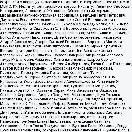
сохранению наследия академика Сахарова, Информационное агентство
МЕМО. РУ, Институт региональной прессы, Институт Развития Свободы
Информации, Экозащита!-Женсовет, Общественный вердикт,
Евразийская антимонопольная ассоциация, Бедушев Петр Петрович,
Дзугкоева Регина Николаевна, Кривенко Сергей Владимирович,
Милославский Павел Юрьевич, Шнырова Ольга Вадимовна, Чанышева
Лилия Айратовна, Сидорович Ольга Борисовна, Туровский Александр
Алексеевич, Васильева Анастасия Евгеньевна, Ривина Анна Валерьевна,
Бойко Анатолий Николаевич, Дугин Сергей Георгиевич, Пивоваров
Андрей Сергеевич, Аверин Виталий Евгеньевич, Барахоев Магомед
Бекханович, Шарипков Олег Викторович, Мошель Ирина Ароновна,
Шведов Григорий Сергеевич, Пономарев Лев Александрович,
Каргалицкий Борис Юльевич, Созаев Валерий Валерьевич, Исламов
Тимур Рифгатович, Романова Ольга Евгеньевна, Щаров Сергей
Алексадрович, Цирульников Борис Альбертович, Гасан Ольга Павловна,
Паутов Юрий Анатольевич, Верховский Александр Маркович,
Пислакова-Паркер Марина Петровна, Кочеткова Татьяна
Владимировна, Чуркина Наталья Валерьевна, Акимова Татьяна
Николаевна, Золотарева Екатерина Александровна, Рачинский Ян
Збигневич, Жемкова Елена Борисовна, Гудков Лев Дмитриевич,
Илларионова Юлия Юрьевна, Саранг Анна Васильевна, Захарова
Светлана Сергеевна, Аверин Владимир Анатольевич, Щур Татьяна
Михайловна, Щур Николай Алексеевич, Блинушов Андрей Юрьевич,
Мосин Алексей Геннадьевич, Гефтер Валентин Михайлович, Симонов
Алексей Кириллович, Флиге Ирина Анатольевна, Мельникова Валентина
Дмитриевна, Вититинова Елена Владимировна, Баженова Светлана
Куприяновна, Максимов Сергей Владимирович, Беляев Сергей
Иванович, Голубева Елена Николаевна, Ганнушкина Светлана
Алексеевна, Закс Елена Владимировна, Буртина Елена Юрьевна, Гендель
Людмила Залмановна, Кокорина Екатерина Алексеевна, Шуманов Илья