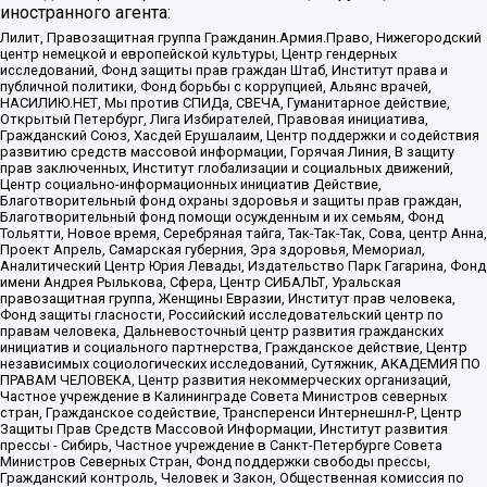
иностранного агента:
Лилит, Правозащитная группа Гражданин.Армия.Право, Нижегородский
центр немецкой и европейской культуры, Центр гендерных
исследований, Фонд защиты прав граждан Штаб, Институт права и
публичной политики, Фонд борьбы с коррупцией, Альянс врачей,
НАСИЛИЮ.НЕТ, Мы против СПИДа, СВЕЧА, Гуманитарное действие,
Открытый Петербург, Лига Избирателей, Правовая инициатива,
Гражданский Союз, Хасдей Ерушалаим, Центр поддержки и содействия
развитию средств массовой информации, Горячая Линия, В защиту
прав заключенных, Институт глобализации и социальных движений,
Центр социально-информационных инициатив Действие,
Благотворительный фонд охраны здоровья и защиты прав граждан,
Благотворительный фонд помощи осужденным и их семьям, Фонд
Тольятти, Новое время, Серебряная тайга, Так-Так-Так, Сова, центр Анна,
Проект Апрель, Самарская губерния, Эра здоровья, Мемориал,
Аналитический Центр Юрия Левады, Издательство Парк Гагарина, Фонд
имени Андрея Рылькова, Сфера, Центр СИБАЛЬТ, Уральская
правозащитная группа, Женщины Евразии, Институт прав человека,
Фонд защиты гласности, Российский исследовательский центр по
правам человека, Дальневосточный центр развития гражданских
инициатив и социального партнерства, Гражданское действие, Центр
независимых социологических исследований, Сутяжник, АКАДЕМИЯ ПО
ПРАВАМ ЧЕЛОВЕКА, Центр развития некоммерческих организаций,
Частное учреждение в Калининграде Совета Министров северных
стран, Гражданское содействие, Трансперенси Интернешнл-Р, Центр
Защиты Прав Средств Массовой Информации, Институт развития
прессы - Сибирь, Частное учреждение в Санкт-Петербурге Совета
Министров Северных Стран, Фонд поддержки свободы прессы,
Гражданский контроль, Человек и Закон, Общественная комиссия по