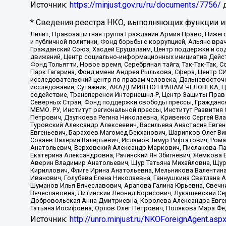
Источник:
https://minjust.gov.ru/ru/documents/7756/
д
* Сведения реестра НКО, выполняющих функции ин
Лилит, Правозащитная группа Гражданин.Армия.Право, Нижего
и публичной политики, Фонд борьбы с коррупцией, Альянс вр
Гражданский Союз, Хасдей Ерушалаим, Центр поддержки и сод
движений, Центр социально-информационных инициатив Дейс
Фонд Тольятти, Новое время, Серебряная тайга, Так-Так-Так,
Парк Гагарина, Фонд имени Андрея Рылькова, Сфера, Центр С
исследовательский центр по правам человека, Дальневосточн
исследований, Сутяжник, АКАДЕМИЯ ПО ПРАВАМ ЧЕЛОВЕКА, Це
содействие, Трансперенси Интернешнл-Р, Центр Защиты Прав
Северных Стран, Фонд поддержки свободы прессы, Гражданск
МЕМО. РУ, Институт региональной прессы, Институт Развити
Петрович, Дзугкоева Регина Николаевна, Кривенко Сергей В
Туровский Александр Алексеевич, Васильева Анастасия Евген
Евгеньевич, Барахоев Магомед Бекханович, Шарипков Олег В
Созаев Валерий Валерьевич, Исламов Тимур Рифгатович, Рома
Анатольевич, Верховский Александр Маркович, Пислакова-Па
Екатерина Александровна, Рачинский Ян Збигневич, Жемкова 
Аверин Владимир Анатольевич, Щур Татьяна Михайловна, Щур
Кириллович, Флиге Ирина Анатольевна, Мельникова Валентин
Иванович, Голубева Елена Николаевна, Ганнушкина Светлана 
Шуманов Илья Вячеславович, Арапова Галина Юрьевна, Свечн
Вячеславовна, Литинский Леонид Борисович, Лукашевский Се
Добровольская Анна Дмитриевна, Королева Александра Евген
Татьяна Иосифовна, Орлов Олег Петрович, Полякова Мара Фе
Источник:
http://unro.minjust.ru/NKOForeignAgent.asp