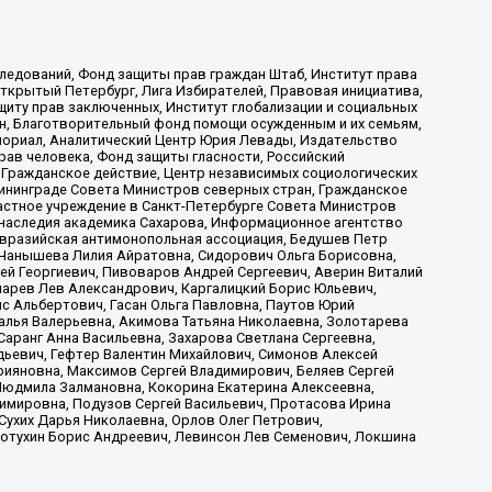
ледований, Фонд защиты прав граждан Штаб, Институт права
Открытый Петербург, Лига Избирателей, Правовая инициатива,
иту прав заключенных, Институт глобализации и социальных
н, Благотворительный фонд помощи осужденным и их семьям,
Мемориал, Аналитический Центр Юрия Левады, Издательство
рав человека, Фонд защиты гласности, Российский
 Гражданское действие, Центр независимых социологических
ининграде Совета Министров северных стран, Гражданское
астное учреждение в Санкт-Петербурге Совета Министров
 наследия академика Сахарова, Информационное агентство
Евразийская антимонопольная ассоциация, Бедушев Петр
 Чанышева Лилия Айратовна, Сидорович Ольга Борисовна,
гей Георгиевич, Пивоваров Андрей Сергеевич, Аверин Виталий
марев Лев Александрович, Каргалицкий Борис Юльевич,
с Альбертович, Гасан Ольга Павловна, Паутов Юрий
алья Валерьевна, Акимова Татьяна Николаевна, Золотарева
аранг Анна Васильевна, Захарова Светлана Сергеевна,
дьевич, Гефтер Валентин Михайлович, Симонов Алексей
рияновна, Максимов Сергей Владимирович, Беляев Сергей
 Людмила Залмановна, Кокорина Екатерина Алексеевна,
имировна, Подузов Сергей Васильевич, Протасова Ирина
Сухих Дарья Николаевна, Орлов Олег Петрович,
отухин Борис Андреевич, Левинсон Лев Семенович, Локшина