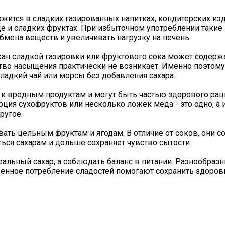
ится в сладких газированных напитках, кондитерских изд
е и сладких фруктах. При избыточном употреблении такие
бмена веществ и увеличивать нагрузку на печень.
акан сладкой газировки или фруктового сока может содерж
ство насыщения практически не возникает. Именно поэтому
адкий чай или морсы без добавления сахара.
 к вредным продуктам и могут быть частью здорового рац
ция сухофруктов или несколько ложек мёда - это одно, а 
ругое.
вать цельным фруктам и ягодам. В отличие от соков, они с
ться сахарам и дольше сохраняет чувство сытости.
еальный сахар, а соблюдать баланс в питании. Разнообраз
ренное потребление сладостей помогают сохранить здоров