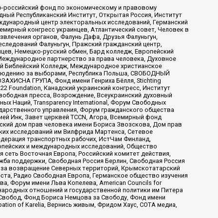
-российский фонд по экономическому и правовому
ый Республиканский Институт, Открытая Россия, Институт
ждународный центр электоральных исследований, Германский
мирный конгресс украинцев, Атлантический совет, Человек в
звлечения органов, Фалунь Дафа, Друзья Фалуньгун,
еследований Фалуньгун, Пражский гражданский центр,
цев, Немецко-русский обмен, Бард колледж, Европейский
Международное партнерство за права человека, Духовное
ый Библейский Колледж, Международное христианское
аблюдению за выборами, Республика Польша, СВОБОДНЫЙ
АХИСНА ГРУПА, Фонд имени Генриха Бёлля, Stichting
t 22 Foundation, Канадский украинский конгресс, Институт
вободная пресса, Возрождение, Всеукраинский духовный
х Наций, Transparеncy International, Форум Свободных
ударственного управления, Форум гражданского общества
ией Инк, Завет церквей TCCN, Агора, Всемирный фонд
сский дом прав человека имени Бориса Звозскова, Дом прав
ских исследований им Вилфрида Мартенса, Сетевое
едерация транспортных рабочих, ИстЧам Финланд,
ропейских и международных исследований, Общество
я сеть Восточная Европа, Российский комитет действия,
жба поддержки, Свободная Россия Берлин, Свободная Россия
оюз за возвращение Северных территорий, Крымскотатарский
 креста, Радио Свободная Европа, Германское общество изучения
 Форум имени Льва Копелева, American Councils for
международных отношений и государственной политики им Питера
Свобод, Фонд Бориса Немцова за Свободу, Фонд имени
ion of Karelia, Вернись живым, Фридом Хаус, СОТА медиа,