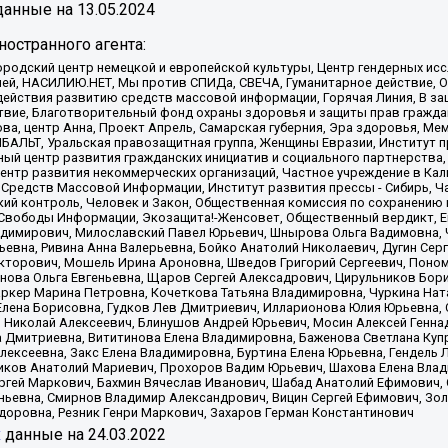
анные на
13.05.2024
остранного агента:
родский центр немецкой и европейской культуры, Центр гендерных исс
ачей, НАСИЛИЮ.НЕТ, Мы против СПИДа, СВЕЧА, Гуманитарное действие, 
ействия развитию средств массовой информации, Горячая Линия, В защ
твие, Благотворительный фонд охраны здоровья и защиты прав гражда
 Сова, центр Анна, Проект Апрель, Самарская губерния, Эра здоровья, 
ИБАЛЬТ, Уральская правозащитная группа, Женщины Евразии, Институт п
ый центр развития гражданских инициатив и социального партнерства,
нтр развития некоммерческих организаций, Частное учреждение в Кал
 Средств Массовой Информации, Институт развития прессы - Сибирь, Ч
ий контроль, Человек и Закон, Общественная комиссия по сохранению
я Свободы Информации, Экозащита!-Женсовет, Общественный вердикт, 
ладимирович, Милославский Павел Юрьевич, Шнырова Ольга Вадимовна,
ьевна, Ривина Анна Валерьевна, Бойко Анатолий Николаевич, Дугин Сер
икторович, Мошель Ирина Ароновна, Шведов Григорий Сергеевич, Поно
нова Ольга Евгеньевна, Щаров Сергей Алексадрович, Цирульников Бори
ркер Марина Петровна, Кочеткова Татьяна Владимировна, Чуркина Нат
Елена Борисовна, Гудков Лев Дмитриевич, Илларионова Юлия Юрьевна, С
 Николай Алексеевич, Блинушов Андрей Юрьевич, Мосин Алексей Генна
а Дмитриевна, Вититинова Елена Владимировна, Баженова Светлана Куп
Алексеевна, Закс Елена Владимировна, Буртина Елена Юрьевна, Гендель
иков Анатолий Мариевич, Прохоров Вадим Юрьевич, Шахова Елена Влад
ргей Маркович, Бахмин Вячеслав Иванович, Шабад Анатолий Ефимович, 
ьевна, Смирнов Владимир Александрович, Вицин Сергей Ефимович, Зол
доровна, Резник Генри Маркович, Захаров Герман Константинович
x
данные на
24.03.2022