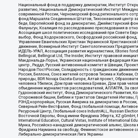
Национальный фонд в поддержку демократии, Институт Откр
развитию, Национальный Демократический Институт Междуна
современной России, Черноморский фонд регионального сот
фонд Маршалла Соединенных Штатов, Тихоокеанский центр за
беде, Европейский фонд за демократию, Джеймстаунский фонд
Фалуньгун, Коалиция по расследованию преследования в отно
Ассоциация школ политических исследований при Совете Евр
выбор, Фонд Ходорковского, Оксфордский российский фонд, 
Управление Евангельских Христиан Украинской Христианской
движение, Всемирный Институт Саентологических Предприяти
ИДЕЛЬ-УРАЛ, Ассоциация развития журналистики, IStories fo
Bellingcat, Bellingcat Ltd, The Insider, Институт правовой ин
Макдональда-Лорье, Украинская национальная федерация Кан
центр , Риддл, Русский антивоенный комитет в Швеции, Проект
Народов ПостРоссии, Солидарность с гражданским движением 
Россия, Беллона, Союз жителей островов Тисима и Хабомаи, 
природы, BDR Novaja Gazeta-Europe, Алтай проект, Образова
человека Тбилиси, Дом прав человека Ереван, Дом прав челов
объединение журналистов расследователей, АЛЛАТРА, За своб
Гудзоновский институт, Фонд Демократического Развития, К
Сторожевой башни, Библии и трактатов Свидетелей Иеговы, Г
РЭНД корпорейшн, Русская Америка за демократию в России, 
Северный Рейн-Вестфалия, Фонд глобальной помощи, Антивоенн
Ресурсный Центр, Глобальный союз IndustriALL, Russian Electi
Восточной Европы, Фонд имени Фридриха Эберта, XZ gGmbH, М
International Education, Cultural Vistas, Institute of Intern
Мунка, Российско-канадский демократический альянс, Школа
Фридриха Науманна за свободу, Феминистское антивоенное соп
Либерально-демократическая Лига Украины