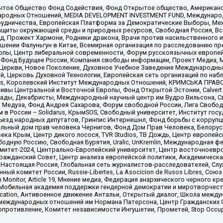
ытое Общество Фонд Содействия, Фонд Открытое общество, Американо
родных Отношений, MEDIA DEVELOPMENT INVESTMENT FUND, Международн
рудничества, Европейская Платформа за Демократические Выборы, Ме
щиты окружающей среды и природных ресурсов, Свободная Россия, Все
, Прожект Хармони, Родники дракона, Врачи против насильственного и
шении Фалуньгун в Китае, Всемирная организация по расследованию пр
опы, Центр либеральной современности, Форум русскоязычных европей
Фонд Будущее России, Компания свободы информации, Проект Медиа, 
 Церкви, Новое Поколение, Духовное Учебное Заведение Международн
й, Церковь Духовной Технологии, Европейская сеть организаций по н
nds, Королевский Институт Международных Отношений, КРИМСЬКА ПРАВОЗ
ициативы Центральной и Восточной Европы, Фонд Открытой Эстонии, Calver
ады, Декабристы, Международный научный центр им Вудро Вильсона, С
 Медуза, Фонд Андрея Сахарова, Форум свободной России, Лига Свободны
в России – Solidarus, КрымSOS, Свободный университет, Институт гос
Съезд народных депутатов, Гринпис Интернешнл, Фонд борьбы с коррупц
тельный дом прав человека Чернигов, Фонд Дом Прав Человека, Белору
ека Крым, Центр дикого лосося, TVR Studios, ТВ Дождь, Центр европей
одную Россию, Свободная Бурятия, Uralic, UnKremlin, Международная ф
омитет-2024, Центрально-Европейский университет, Центр восточноев
ражданский Совет, Центр анализа европейской политики, Академическа
Настоящая Россия, Глобальная сеть журналистов-расследователей, Слу
ый комитет России, Russie-Libertes, La Asocicion de Rusos Libres, С
on Monitor, Article 19, Мнение медиа, Федерация анархического черного
обильная академия поддержки гендерной демократии и миротворчества,
ational Education, Антивоенное движение Антальи, Открытый диалог, Школа 
 международных отношений им Нормана Патерсона, Центр Гражданских 
ротивление, Комитет независимости Ингушетии, Прометей, Stop Occupat