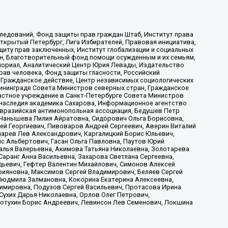
ледований, Фонд защиты прав граждан Штаб, Институт права
Открытый Петербург, Лига Избирателей, Правовая инициатива,
иту прав заключенных, Институт глобализации и социальных
н, Благотворительный фонд помощи осужденным и их семьям,
Мемориал, Аналитический Центр Юрия Левады, Издательство
рав человека, Фонд защиты гласности, Российский
 Гражданское действие, Центр независимых социологических
ининграде Совета Министров северных стран, Гражданское
астное учреждение в Санкт-Петербурге Совета Министров
 наследия академика Сахарова, Информационное агентство
Евразийская антимонопольная ассоциация, Бедушев Петр
 Чанышева Лилия Айратовна, Сидорович Ольга Борисовна,
гей Георгиевич, Пивоваров Андрей Сергеевич, Аверин Виталий
марев Лев Александрович, Каргалицкий Борис Юльевич,
с Альбертович, Гасан Ольга Павловна, Паутов Юрий
алья Валерьевна, Акимова Татьяна Николаевна, Золотарева
аранг Анна Васильевна, Захарова Светлана Сергеевна,
дьевич, Гефтер Валентин Михайлович, Симонов Алексей
рияновна, Максимов Сергей Владимирович, Беляев Сергей
 Людмила Залмановна, Кокорина Екатерина Алексеевна,
имировна, Подузов Сергей Васильевич, Протасова Ирина
Сухих Дарья Николаевна, Орлов Олег Петрович,
отухин Борис Андреевич, Левинсон Лев Семенович, Локшина