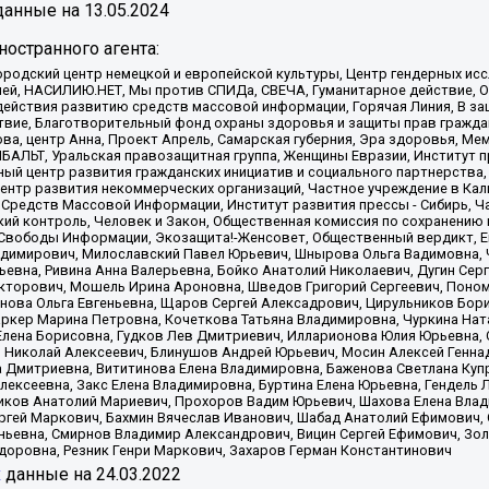
анные на
13.05.2024
остранного агента:
родский центр немецкой и европейской культуры, Центр гендерных исс
ачей, НАСИЛИЮ.НЕТ, Мы против СПИДа, СВЕЧА, Гуманитарное действие, 
ействия развитию средств массовой информации, Горячая Линия, В защ
твие, Благотворительный фонд охраны здоровья и защиты прав гражда
 Сова, центр Анна, Проект Апрель, Самарская губерния, Эра здоровья, 
ИБАЛЬТ, Уральская правозащитная группа, Женщины Евразии, Институт п
ый центр развития гражданских инициатив и социального партнерства,
нтр развития некоммерческих организаций, Частное учреждение в Кал
 Средств Массовой Информации, Институт развития прессы - Сибирь, Ч
ий контроль, Человек и Закон, Общественная комиссия по сохранению
я Свободы Информации, Экозащита!-Женсовет, Общественный вердикт, 
ладимирович, Милославский Павел Юрьевич, Шнырова Ольга Вадимовна,
ьевна, Ривина Анна Валерьевна, Бойко Анатолий Николаевич, Дугин Сер
икторович, Мошель Ирина Ароновна, Шведов Григорий Сергеевич, Поно
нова Ольга Евгеньевна, Щаров Сергей Алексадрович, Цирульников Бори
ркер Марина Петровна, Кочеткова Татьяна Владимировна, Чуркина Нат
Елена Борисовна, Гудков Лев Дмитриевич, Илларионова Юлия Юрьевна, С
 Николай Алексеевич, Блинушов Андрей Юрьевич, Мосин Алексей Генна
а Дмитриевна, Вититинова Елена Владимировна, Баженова Светлана Куп
Алексеевна, Закс Елена Владимировна, Буртина Елена Юрьевна, Гендель
иков Анатолий Мариевич, Прохоров Вадим Юрьевич, Шахова Елена Влад
ргей Маркович, Бахмин Вячеслав Иванович, Шабад Анатолий Ефимович, 
ьевна, Смирнов Владимир Александрович, Вицин Сергей Ефимович, Зол
доровна, Резник Генри Маркович, Захаров Герман Константинович
x
данные на
24.03.2022