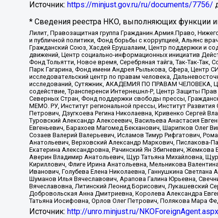
Источник:
https://minjust.gov.ru/ru/documents/7756/
д
* Сведения реестра НКО, выполняющих функции ин
Лилит, Правозащитная группа Гражданин.Армия.Право, Нижего
и публичной политики, Фонд борьбы с коррупцией, Альянс вр
Гражданский Союз, Хасдей Ерушалаим, Центр поддержки и сод
движений, Центр социально-информационных инициатив Дейс
Фонд Тольятти, Новое время, Серебряная тайга, Так-Так-Так,
Парк Гагарина, Фонд имени Андрея Рылькова, Сфера, Центр С
исследовательский центр по правам человека, Дальневосточн
исследований, Сутяжник, АКАДЕМИЯ ПО ПРАВАМ ЧЕЛОВЕКА, Це
содействие, Трансперенси Интернешнл-Р, Центр Защиты Прав
Северных Стран, Фонд поддержки свободы прессы, Гражданск
МЕМО. РУ, Институт региональной прессы, Институт Развити
Петрович, Дзугкоева Регина Николаевна, Кривенко Сергей В
Туровский Александр Алексеевич, Васильева Анастасия Евген
Евгеньевич, Барахоев Магомед Бекханович, Шарипков Олег В
Созаев Валерий Валерьевич, Исламов Тимур Рифгатович, Рома
Анатольевич, Верховский Александр Маркович, Пислакова-Па
Екатерина Александровна, Рачинский Ян Збигневич, Жемкова 
Аверин Владимир Анатольевич, Щур Татьяна Михайловна, Щур
Кириллович, Флиге Ирина Анатольевна, Мельникова Валентин
Иванович, Голубева Елена Николаевна, Ганнушкина Светлана 
Шуманов Илья Вячеславович, Арапова Галина Юрьевна, Свечн
Вячеславовна, Литинский Леонид Борисович, Лукашевский Се
Добровольская Анна Дмитриевна, Королева Александра Евген
Татьяна Иосифовна, Орлов Олег Петрович, Полякова Мара Фе
Источник:
http://unro.minjust.ru/NKOForeignAgent.asp