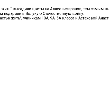
ье жить" высадили цветы на Аллее ветеранов, тем самым в
ам подарили в Велукую Отечественную войну.
тье жить", учиникам 10А, 9А, 5А класса и Астаховой Анаст