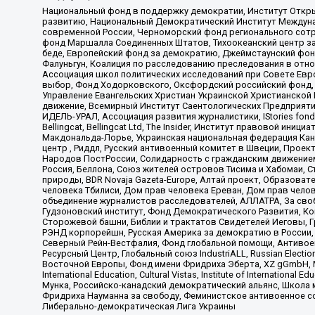
Национальный фонд в поддержку демократии, Институт Откр
развитию, Национальный Демократический Институт Междуна
современной России, Черноморский фонд регионального сот
фонд Маршалла Соединенных Штатов, Тихоокеанский центр за
беде, Европейский фонд за демократию, Джеймстаунский фонд
Фалуньгун, Коалиция по расследованию преследования в отно
Ассоциация школ политических исследований при Совете Евр
выбор, Фонд Ходорковского, Оксфордский российский фонд, 
Управление Евангельских Христиан Украинской Христианской
движение, Всемирный Институт Саентологических Предприяти
ИДЕЛЬ-УРАЛ, Ассоциация развития журналистики, IStories fo
Bellingcat, Bellingcat Ltd, The Insider, Институт правовой ин
Макдональда-Лорье, Украинская национальная федерация Кан
центр , Риддл, Русский антивоенный комитет в Швеции, Проект
Народов ПостРоссии, Солидарность с гражданским движением 
Россия, Беллона, Союз жителей островов Тисима и Хабомаи, 
природы, BDR Novaja Gazeta-Europe, Алтай проект, Образова
человека Тбилиси, Дом прав человека Ереван, Дом прав челов
объединение журналистов расследователей, АЛЛАТРА, За своб
Гудзоновский институт, Фонд Демократического Развития, К
Сторожевой башни, Библии и трактатов Свидетелей Иеговы, Г
РЭНД корпорейшн, Русская Америка за демократию в России, 
Северный Рейн-Вестфалия, Фонд глобальной помощи, Антивоенн
Ресурсный Центр, Глобальный союз IndustriALL, Russian Electi
Восточной Европы, Фонд имени Фридриха Эберта, XZ gGmbH, М
International Education, Cultural Vistas, Institute of Intern
Мунка, Российско-канадский демократический альянс, Школа
Фридриха Науманна за свободу, Феминистское антивоенное соп
Либерально-демократическая Лига Украины