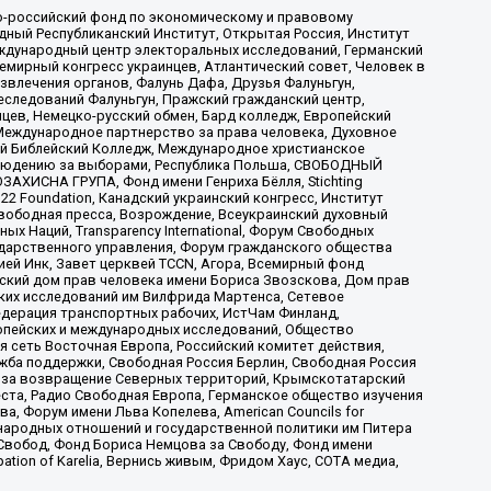
-российский фонд по экономическому и правовому
ый Республиканский Институт, Открытая Россия, Институт
ждународный центр электоральных исследований, Германский
мирный конгресс украинцев, Атлантический совет, Человек в
звлечения органов, Фалунь Дафа, Друзья Фалуньгун,
еследований Фалуньгун, Пражский гражданский центр,
цев, Немецко-русский обмен, Бард колледж, Европейский
Международное партнерство за права человека, Духовное
ый Библейский Колледж, Международное христианское
аблюдению за выборами, Республика Польша, СВОБОДНЫЙ
АХИСНА ГРУПА, Фонд имени Генриха Бёлля, Stichting
t 22 Foundation, Канадский украинский конгресс, Институт
вободная пресса, Возрождение, Всеукраинский духовный
х Наций, Transparеncy International, Форум Свободных
ударственного управления, Форум гражданского общества
ией Инк, Завет церквей TCCN, Агора, Всемирный фонд
сский дом прав человека имени Бориса Звозскова, Дом прав
ских исследований им Вилфрида Мартенса, Сетевое
едерация транспортных рабочих, ИстЧам Финланд,
ропейских и международных исследований, Общество
я сеть Восточная Европа, Российский комитет действия,
жба поддержки, Свободная Россия Берлин, Свободная Россия
оюз за возвращение Северных территорий, Крымскотатарский
 креста, Радио Свободная Европа, Германское общество изучения
 Форум имени Льва Копелева, American Councils for
международных отношений и государственной политики им Питера
Свобод, Фонд Бориса Немцова за Свободу, Фонд имени
ion of Karelia, Вернись живым, Фридом Хаус, СОТА медиа,