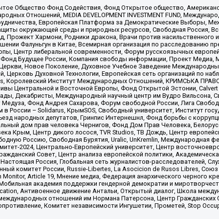
ытое Общество Фонд Содействия, Фонд Открытое общество, Американо
родных Отношений, MEDIA DEVELOPMENT INVESTMENT FUND, Международн
рудничества, Европейская Платформа за Демократические Выборы, Ме
щиты окружающей среды и природных ресурсов, Свободная Россия, Все
, Прожект Хармони, Родники дракона, Врачи против насильственного и
шении Фалуньгун в Китае, Всемирная организация по расследованию пр
опы, Центр либеральной современности, Форум русскоязычных европей
Фонд Будущее России, Компания свободы информации, Проект Медиа, 
 Церкви, Новое Поколение, Духовное Учебное Заведение Международн
й, Церковь Духовной Технологии, Европейская сеть организаций по н
nds, Королевский Институт Международных Отношений, КРИМСЬКА ПРАВОЗ
ициативы Центральной и Восточной Европы, Фонд Открытой Эстонии, Calver
ады, Декабристы, Международный научный центр им Вудро Вильсона, С
 Медуза, Фонд Андрея Сахарова, Форум свободной России, Лига Свободны
в России – Solidarus, КрымSOS, Свободный университет, Институт гос
Съезд народных депутатов, Гринпис Интернешнл, Фонд борьбы с коррупц
тельный дом прав человека Чернигов, Фонд Дом Прав Человека, Белору
ека Крым, Центр дикого лосося, TVR Studios, ТВ Дождь, Центр европей
одную Россию, Свободная Бурятия, Uralic, UnKremlin, Международная ф
омитет-2024, Центрально-Европейский университет, Центр восточноев
ражданский Совет, Центр анализа европейской политики, Академическа
Настоящая Россия, Глобальная сеть журналистов-расследователей, Слу
ый комитет России, Russie-Libertes, La Asocicion de Rusos Libres, С
on Monitor, Article 19, Мнение медиа, Федерация анархического черного
обильная академия поддержки гендерной демократии и миротворчества,
ational Education, Антивоенное движение Антальи, Открытый диалог, Школа 
 международных отношений им Нормана Патерсона, Центр Гражданских 
ротивление, Комитет независимости Ингушетии, Прометей, Stop Occupat