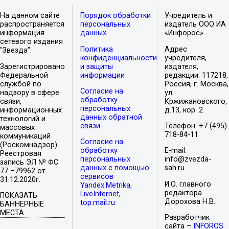
На данном сайте
Порядок обработки
Учредитель и
распространяется
персональных
издатель ООО ИА
информация
данных
«Инфорос».
сетевого издания
Политика
Адрес
"Звезда".
конфиденциальности
учредителя,
Зарегистрировано
и защиты
издателя,
Федеральной
информации
редакции: 117218,
службой по
Россия, г. Москва,
Согласие на
надзору в сфере
ул.
обработку
связи,
Кржижановского,
персональных
информационных
д.13, кор. 2
данных обратной
технологий и
связи
Телефон: +7 (495)
массовых
718-84-11
коммуникаций
Согласие на
(Роскомнадзор).
обработку
E-mail:
Реестровая
персональных
info@zvezda-
запись ЭЛ № ФС
данных с помощью
sah.ru
77 –79962 от
сервисов
31.12.2020г.
И.О. главного
Yandex.Metrika,
редактора
LiveInternet,
ПОКАЗАТЬ
Дорохова Н.В.
top.mail.ru
БАННЕРНЫЕ
МЕСТА
Разработчик
сайта –
INFOROS