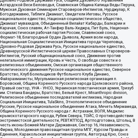
Духовно Родовой Державы Русь, Община Духовного Управления
Асгардской Веси Беловодья, Славянская Община Капища Веды Перуна,
Мужская Духовная Семинария Староверов-Инглингов, Нурджулар, К
Богодержавию, Таблиги Джамаат, Свидетели Иеговы, Русское
национальное единство, Национал-социалистическое общество,
Джамаат мувахидов, Объединенный Вилайат Кабарды, Балкарии и
Карачая, Союз славян, Ат-Такфир Валь-Хиджра, Пит Буль, Национал-
социалистическая рабочая партия России, Славянский союз,
Формат-18, Благородный Орден Дьявола, Армия воли народа,
Национальная Социалистическая Инициатива города Череповца,
Духовно-Родовая Держава Русь, Русское национальное единство,
Древнерусской Инглистической церкви Православных Староверов-
Инглингов, Русский общенациональный союз, Движение против
нелегальной иммиграции, Кровь и Честь, О свободе совести и о
религиозных объединениях, Омская организация общественного
политического движения Русское национальное единство, Северное
Братство, Клуб Болельщиков Футбольного Клуба Динамо,
Файзрахманисты, Мусульманская религиозная организация п.
Боровский, Община Коренного Русского народа Щелковского района,
Правый сектор, УНА - УНСО, Украинская повстанческая армия, Тризуб
им. Степана Бандеры, Братство, Белый Крест, Misanthropic division,
Религиозное объединение последователей инглиизма, Народная
Социальная Инициатива, TulaSkins, Этнополитическое объединение
Русские, Русское национальное объединение Атака, Мечеть Мирмамеда,
Община Коренного Русского народа г. Астрахани, ВОЛЯ, Меджлис
крымскотатарского народа, Рубеж Севера, ТОЙС, О противодействии
экстремистской деятельности, РЕВТАТПОД, Артподготовка, Штольц, В
честь иконы Божией Матери Державная, Сектор 16, Независимость,
Фирма, Молодежная правозащитная группа МПГ, Курсом Правды и
Единения, Каракольская инициативная группа, Автоград Крю, Союз