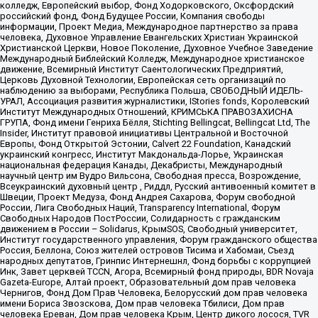
колледж, Европейский выбор, Фонд Ходорковского, Оксфордский
российский фонд, Фонд Будущее России, Компания свободы
информации, Проект Медиа, Международное партнерство за права
человека, Духовное Управление Евангельских Христиан Украинской
Христианской Церкви, Новое Поколение, Духовное Учебное Заведение
Международный Библейский Колледж, Международное христианское
движение, Всемирный Институт Саентологических Предприятий,
Церковь Духовной Технологии, Европейская сеть организаций по
наблюдению за выборами, Республика Польша, СВОБОДНЫЙ ИДЕЛЬ-
УРАЛ, Ассоциация развития журналистики, IStories fonds, Королевский
Институт Международных Отношений, КРИМСЬКА ПРАВОЗАХИСНА
ГРУПА, Фонд имени Генриха Бёлля, Stichting Bellingcat, Bellingcat Ltd, The
Insider, Институт правовой инициативы Центральной и Восточной
Европы, Фонд Открытой Эстонии, Calvert 22 Foundation, Канадский
украинский конгресс, Институт Макдональда-Лорье, Украинская
национальная федерация Канады, Декабристы, Международный
научный центр им Вудро Вильсона, Свободная пресса, Возрождение,
Всеукраинский духовный центр , Риддл, Русский антивоенный комитет в
Швеции, Проект Медуза, Фонд Андрея Сахарова, Форум свободной
России, Лига Свободных Наций, Transparеncy International, Форум
Свободных Народов ПостРоссии, Солидарность с гражданским
движением в России – Solidarus, КрымSOS, Свободный университет,
Институт государственного управления, Форум гражданского общества
Россия, Беллона, Союз жителей островов Тисима и Хабомаи, Съезд
народных депутатов, Гринпис Интернешнл, Фонд борьбы с коррупцией
Инк, Завет церквей TCCN, Агора, Всемирный фонд природы, BDR Novaja
Gazeta-Europe, Алтай проект, Образовательный дом прав человека
Чернигов, Фонд Дом Прав Человека, Белорусский дом прав человека
имени Бориса Звозскова, Дом прав человека Тбилиси, Дом прав
человека Ереван, Дом прав человека Крым, Центр дикого лосося, TVR