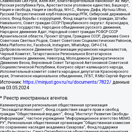
Славянских Сил Руси, Алля-Аят, Благотворительный пансионат Ак Умут,
Русская республика Русь, Арестантское уголовное единство, Башкорт,
Нация и свобода, Нация и свобода, W.H.С., Фалунь Дафа, Иртыш Ultras,
Русский Патриотический клуб-Новокузнецк/РПК, Сибирский державный
союз, Фонд борьбы с коррупцией, Фонд защиты прав граждан, Штабы
Навального, Совет граждан СССР Прикубанского округа г. Краснодара,
Мужское государство, Народное объединение русского движения,
Народное движение Адат, Народный совет граждан РСФСР СССР
Архангельской области, Проект Штурм, Граждане СССР, Держава Союз
Советских Светлых Родов, Совет Советских Социалистических Районов,
Meta Platforms Inc, Facebook, Instagram, WhatsApp, СИЧ-С14,
Добровольческое Движение Организации украинских националистов,
Черный Комитет, Татарстанское Региональное Всетатарское
общественное движение, Невоград, Молодежное Демократическое
Движение Весна, Верховный Совет Татарской Автономной Советской
Социалистической Республики, Конгресс ойрат-калмыцкого народа,
Исполнительный комитет совета народных депутатов Красноярского
края, Этническое национальное объединение, ЛГБТ, Я.МЫ Сергей Фургал
Источник:
https://minjust.gov.ru/ru/documents/7822/
данные
на
03.05.2024
* Реестр иностранных агентов:
Калининградская региональная общественная организация "Экозащита!-Женсовет", Фонд содействия защите прав и свобод граждан "Общественный вердикт", Фонд "Институт Развития Свободы Информации", Частное учреждение "Информационное агентство МЕМО. РУ", Региональная общественная организация "Общественная комиссия по сохранению наследия академика Сахарова", Фонд поддержки свободы прессы, Санкт-Петербургская общественная правозащитная организация "Гражданский контроль", Межрегиональная общественная организация "Информационно-просветительский центр "Мемориал", Региональный Фонд "Центр Защиты Прав Средств Массовой Информации", с 05.12.2023 Фонд "Центр Защиты Прав Средств массовой информации", Региональная общественная благотворительная организация помощи беженцам и мигрантам "Гражданское содействие", Негосударственное образовательное учреждение дополнительного профессионального образования (повышение квалификации) специалистов "АКАДЕМИЯ ПО ПРАВАМ ЧЕЛОВЕКА", Свердловская региональная общественная организация "Сутяжник", Автономная некоммерческая организация "Центр независимых социологических исследований", Союз общественных объединений "Российский исследовательский центр по правам человека", Региональное общественное учреждение научно-информационный центр "МЕМОРИАЛ", Некоммерческая организация "Фонд защиты гласности", Автономная некоммерческая организация "Институт прав человека", Городская общественная организация "Екатеринбургское общество "МЕМОРИАЛ", Городская общественная организация "Рязанское историко-просветительское и правозащитное общество "Мемориал" (Рязанский Мемориал), Челябинский региональный орган общественной самодеятельности – женское общественное объединение "Женщины Евразии", Челябинский региональный орган общественной самодеятельности "Уральская правозащитная группа", Фонд содействия защите здоровья и социальной справедливости имени Андрея Рылькова, Автономная Некоммерческая Организация "Аналитический Центр Юрия Левады", Автономная некоммерческая организация социальной поддержки населения "Проект Апрель", Региональная общественная организация помощи женщинам и детям, находящимся в кризисной ситуации "Информационно-методический центр "Анна", Фонд содействия развитию массовых коммуникаций и правовому просвещению "Так-так-Так", Фонд содействия устойчивому развитию "Серебряная тайга", Свердловский региональный общественный фонд социальных проектов "Новое время", "Idel.Реалии", Кавказ.Реалии, Крым.Реалии, Телеканал Настоящее Время, Татаро-башкирская служба Радио Свобода (Azatliq Radiosi), Радио Свободная Европа/Радио Свобода (PCE/PC), "Сибирь.Реалии", "Фактограф", Благотворительный фонд помощи осужденным и их семьям, Автономная некоммерческая организация "Институт глобализации и социальных движений", Фонд "В защиту прав заключенных", Частное учреждение "Центр поддержки и содействия развитию средств массовой информации", Пензенский региональный общественный благотворительный фонд "Гражданский союз", "Север.Реалии", Некоммерческая организация Фонд "Правовая инициатива", Общество с ограниченной ответственностью "Радио Свободная Европа/Радио Свобода", Чешское информационное агентство "MEDIUM-ORIENT", Красноярская региональная общественная организация "Мы против СПИДа", Камалягин Денис Николаевич, Маркелов Сергей Евгеньевич, Пономарев Лев Александрович, Савицкая Людмила Алексеевна, Автономная некоммерческая организация "Центр по работе с проблемой насилия "НАСИЛИЮ.НЕТ", Межрегиональный профессиональный союз работников здравоохранения "Альянс врачей", Юридическое лицо, зарегистрированное в Латвийской Республике, SIA "Medusa Project" (регистрационный номер 40103797863, дата регистрации 10.06.2014), Некоммерческая организация "Фонд по борьбе с коррупцией", Автономная некоммерческая организация "Институт права и публичной политики", Баданин Роман Сергеевич, Гликин Максим Александрович, Железнова Мария Михайловна, Лукьянова Юлия Сергеевна, Маетная Елизавета Витальевна, Маняхин Петр Борисович, Чуракова Ольга Владимировна, Ярош Юлия Петровна, Юридическое лицо "The Insider SIA", зарегистрированное в Риге, Латвийская Республика (дата регистрации 26.06.2015), являющееся администратором доменного имени интернет-издания "The Insider SIA", https://theins.ru, Постернак Алексей Евгеньевич, Рубин Михаил Аркадьевич, Анин Роман Александрович, Юридическое лицо Istories fonds, зарегистрированное в Латвийской Республике (регистрационный номер 50008295751, дата регистрации 24.02.2020), Великовский Дмитрий Александрович, Долинина Ирина Николаевна, Мароховская Алеся Алексеевна, Шлейнов Роман Юрьевич, Шмагун Олеся Валентиновна, Общество с ограниченной ответственностью "Альтаир 2021", Общество с ограниченной ответственностью "Вега 2021", Общество с ограниченной ответственностью "Главный редактор 2021", Общество с ограниченной ответственностью "Ромашки монолит", Важенков Артем Валерьевич, Ивановская областная общественная организация "Центр гендерных исследований", Гурман Юрий Альбертович, Медиапроект "ОВД-Инфо", Егоров Владимир Владимирович, Жилинский Владимир Александрович, Общество с ограниченной ответственностью "ЗП", Иванова София Юрьевна, Карезина Инна Павловна, Кильтау Екатерина Викторовна, Петров Алексей Викторович, Пискунов Сергей Евгеньевич, Смирнов Сергей Сергеевич, Тихонов Михаил Сергеевич, Общество с ограниченной ответственностью "ЖУРНАЛИСТ-ИНОСТРАННЫЙ АГЕНТ", Арапова Галина Юрьевна, Вольтская Татьяна Анатольевна, Американская компания "Mason G.E.S. Anonymous Foundation" (США), являющаяся владельцем интернет-издания https://mnews.world/, Компания "Stichting Bellingcat", зарегистрированная в Нидерландах (дата регистрации 11.07.2018), Захаров Андрей Вячеславович, Клепиковская Екатерина Дмитриевна, Общество с ограниченной ответственностью "МЕМО", Перл Роман Александрович, Симонов Евгений Алексеевич, Соловьева Елена Анатольевна, Сотников Даниил Владимирович, Сурначева Елизавета Дмитриевна, Автономная некоммерческая организация по защите прав человека и информированию населения "Якутия – Наше Мнение", Общество с ограниченной ответственностью "Москоу диджитал медиа", с 26.01.2023 Общество с ограниченной ответственностью "Чайка Белые сады", Ветошкина Валерия Валерьевна, Заговора Максим Александрович, Межрегиональное общественное движение "Российская ЛГБТ - сеть", Оленичев Максим Владимирович, Павлов Иван Юрьевич, Скворцова Елена Сергеевна, Общество с ограниченной ответственностью "Как бы инагент", Кочетков Игорь Викторович, Общество с ограниченной ответственностью "Честные выборы", Еланчик Олег Александрович, Общество с ограниченной ответственностью "Нобелевский призыв", Гималова Регина Эмилевна, Григорьев Андрей Валерьевич, Григорьева Алина Александровна, Ассоциация по содействию защите прав призывников, альтернативнослужащих и военнослужащих "Правозащитная группа "Гражданин.Армия.Право", Хисамова Регина Фаритовна, Автономная некоммерческая организация по реализации социально-правовых программ "Лилит", Дальневосточное общественное движение "Маяк", Санкт-Петербургская ЛГБТ-инициативная группа "Выход", Инициативная группа ЛГБТ+ "Реверс", Алексеев Андрей Викторович, Бекбулатова Таисия Львовна, Беляев Иван Михайлович, Владыкина Елена Сергеевна, Гельман Марат Александрович, Никульшина Вероника Юрьевна, Толоконникова Надежда Андреевна, Шендерович Виктор Анатольевич, Общество с ограниченной ответственностью "Данное сообщение", Общество с ограниченной ответственностью Издательский дом "Новая глава", Айнбиндер Александра Александровна, Московский комьюнити-центр для ЛГБТ+инициатив, Благотворительный фонд развития филантропии, Deutsche Welle (Германия, Kurt-Schumacher-Strasse 3, 53113 Bonn), Борзунова Мария Михайловна, Воробьев Виктор Викторович, Голубева Анна Львовна, Константинова Алла Михайловна, Малкова Ирина Владимировна, Мурадов Мурад Абдулгалимович, Осетинская Елизавета Николаевна, Понасенков Евгений Николаевич, Ганапольский Матвей Юрьевич, Киселев Евгений Алексеевич, Борухович Ирина Григорьевна, Дремин Иван Тимофеевич, Дубровский Дмитрий Викторович, Красноярская региональная общественная организация поддержки и развития альтернативных образовательных технологий и межкультурных коммуникаций "ИНТЕРРА", Маяковская Екатерина Алексеевна, Фейгин Марк Захарович, Филимонов Андрей Викторович, Дзугкоева Регина Николаевна, Доброхотов Роман Александрович, Дудь Юрий Александрович, Елкин Сергей Владимирович, Кругликов Кирилл Игоревич, Сабунаева Мария Леонидовна, Семенов Алексей Владимирович, Шаинян Карен Багратович, Шульман Екатерина Михайловна, Асафьев Артур Валерьевич, Вахштайн Виктор Семенович, Венедиктов Алексей Алексеевич, Лушникова Екатерина Евгеньевна, Волков Леонид Михайлович, Невзоров Александр Глебович, Пархоменко Сергей Борисович, Сироткин Ярослав Николаевич, Кара-Мурза Владимир Владимирович, Баранова Наталья Владимировна, Гозман Леонид Яковлевич, Кагарлицкий Борис Юльевич, Климарев Михаил Валерьевич, Милов Владимир Станиславович, Автономная некоммерческая организация Краснодарский центр современного искусства "Типография", Моргенштерн Алишер Тагирович, Соболь Любовь Эдуардовна, Общество с ограниченной ответственностью "ЛИЗА НОРМ", Каспаров Гарри Кимович, Ходорковский Михаил Борисович, Общество с ограниченной ответственностью "Апрельские тезисы", Данилович Ирина Брониславовна, Кашин Олег Владимирович, Петров Николай Владимирович, Пивоваров Алексей Владимирович, Соколов Михаил Владимирович, Цветкова Юлия Владимировна, Чичваркин Евгений Александрович, Комитет против пыток/Команда против пыток, Общество с ограниченной ответственностью "Первый научный", Общество с ограниченной ответственностью "Вертолет и ко", Белоцерковская Вероника Борисовна, Кац Максим Евгеньевич, Лазарева Татьяна Юрьевна, Шаведдинов Руслан Табризович, Яшин Илья Валерьевич, Общество с ограниченной ответственностью "Иноагент ААВ", Алешковский Дмитрий Петрович, Альбац Евгения Марковна, Быков Дмитрий Львович, Галямина Юлия Евгеньевна, Лойко Сергей Леонидович, Мартынов Кирилл Константинович, Медведев Сергей Александрович, Крашенинников Федор Геннадиевич, Гордеева Катерина Вл