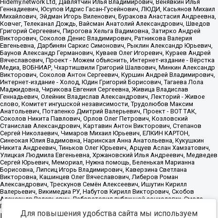
Для повышения удобства сайта мы используем
Источник:
https://minjust.gov.ru/uploaded/files/reestr-