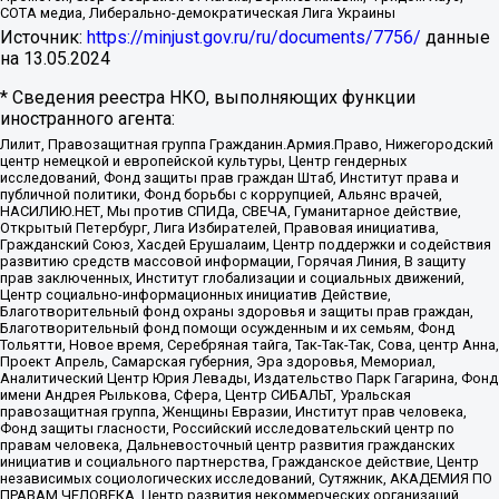
СОТА медиа, Либерально-демократическая Лига Украины
Источник:
https://minjust.gov.ru/ru/documents/7756/
данные
на
13.05.2024
* Сведения реестра НКО, выполняющих функции
иностранного агента:
Лилит, Правозащитная группа Гражданин.Армия.Право, Нижегородский
центр немецкой и европейской культуры, Центр гендерных
исследований, Фонд защиты прав граждан Штаб, Институт права и
публичной политики, Фонд борьбы с коррупцией, Альянс врачей,
НАСИЛИЮ.НЕТ, Мы против СПИДа, СВЕЧА, Гуманитарное действие,
Открытый Петербург, Лига Избирателей, Правовая инициатива,
Гражданский Союз, Хасдей Ерушалаим, Центр поддержки и содействия
развитию средств массовой информации, Горячая Линия, В защиту
прав заключенных, Институт глобализации и социальных движений,
Центр социально-информационных инициатив Действие,
Благотворительный фонд охраны здоровья и защиты прав граждан,
Благотворительный фонд помощи осужденным и их семьям, Фонд
Тольятти, Новое время, Серебряная тайга, Так-Так-Так, Сова, центр Анна,
Проект Апрель, Самарская губерния, Эра здоровья, Мемориал,
Аналитический Центр Юрия Левады, Издательство Парк Гагарина, Фонд
имени Андрея Рылькова, Сфера, Центр СИБАЛЬТ, Уральская
правозащитная группа, Женщины Евразии, Институт прав человека,
Фонд защиты гласности, Российский исследовательский центр по
правам человека, Дальневосточный центр развития гражданских
инициатив и социального партнерства, Гражданское действие, Центр
независимых социологических исследований, Сутяжник, АКАДЕМИЯ ПО
ПРАВАМ ЧЕЛОВЕКА, Центр развития некоммерческих организаций,