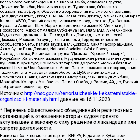
исламского освобождения, Лашкар-И-Тайба, Исламская группа,
Движение Талибан, Исламская партия Туркестана, Общество
социальных реформ, Общество возрождения исламского наследия,
Дом двух святых, Джунд аш-Шам, Исламский джихад, Аль-Каида, Имарат
Кавказ, АБТО, Правый сектор, Исламское государство, Джабха аль-
Нусра ли-Ахль аш-Шам, Народное ополчение имени К. Минина и Д.
Пожарского, Аджр от Аллаха Субхану уа Тагьаля SHAM, АУМ Синрике,
Муджахеды джамаата Ат-Тавхида Валь-Джихад, Чистопольский
Джамаат, Рохнамо ба суи давлати исломи, Террористическое
сообщество Сеть, Катиба Таухид валь-Джихад, Хайят Тахрир аш-Шам,
Ахлю Сунна Валь Джамаа, National Socialism/White Power,
Артподготовка, Религиозная группа “Джамаат “Красный пахарь”,
Колумбайн, Хатлонский джамаат, Мусульманская религиозная группа п.
Кушкуль г. Оренбург, Крымско-татарский добровольческий батальон
имени Номана Челебиджихана, Азов, Партия исламского возрождения
Таджикистана, Народная самооборона, Дуббайский джамаат,
московская ячейка, Батал-Хаджи Белхороев, Маньяки Культ Убийц,
Молодёжь Которая Улыбается, Легион Свобода России, Айдар, Русский
добровольческий корпус
Источник:
http://nac.gov.ru/terroristicheskie-i-ekstremistskie-
organizacii-i-materialy.html
данные на
16.11.2023
* Перечень общественных объединений и религиозных
организаций в отношении которых судом принято
вступившее в законную силу решение о ликвидации или
запрете деятельности:
Национал-большевистская партия, ВЕК РА, Рада земли Кубанской