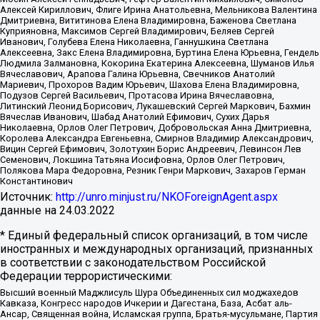
Алексей Кириллович, Флиге Ирина Анатольевна, Мельникова Валентина
Дмитриевна, Вититинова Елена Владимировна, Баженова Светлана
Куприяновна, Максимов Сергей Владимирович, Беляев Сергей
Иванович, Голубева Елена Николаевна, Ганнушкина Светлана
Алексеевна, Закс Елена Владимировна, Буртина Елена Юрьевна, Гендель
Людмила Залмановна, Кокорина Екатерина Алексеевна, Шуманов Илья
Вячеславович, Арапова Галина Юрьевна, Свечников Анатолий
Мариевич, Прохоров Вадим Юрьевич, Шахова Елена Владимировна,
Подузов Сергей Васильевич, Протасова Ирина Вячеславовна,
Литинский Леонид Борисович, Лукашевский Сергей Маркович, Бахмин
Вячеслав Иванович, Шабад Анатолий Ефимович, Сухих Дарья
Николаевна, Орлов Олег Петрович, Добровольская Анна Дмитриевна,
Королева Александра Евгеньевна, Смирнов Владимир Александрович,
Вицин Сергей Ефимович, Золотухин Борис Андреевич, Левинсон Лев
Семенович, Локшина Татьяна Иосифовна, Орлов Олег Петрович,
Полякова Мара Федоровна, Резник Генри Маркович, Захаров Герман
Константинович
Источник:
http://unro.minjust.ru/NKOForeignAgent.aspx
данные на
24.03.2022
* Единый федеральный список организаций, в том числе
иностранных и международных организаций, признанных
в соответствии с законодательством Российской
Федерации террористическими:
Высший военный Маджлисуль Шура Объединенных сил моджахедов
Кавказа, Конгресс народов Ичкерии и Дагестана, База, Асбат аль-
Ансар, Священная война, Исламская группа, Братья-мусульмане, Партия