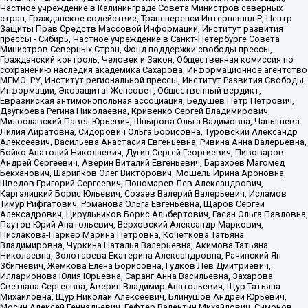
Частное учреждение в Калининграде Совета Министров северных
стран, Гражданское содействие, Трансперенси Интернешнл-Р, Центр
Защиты Прав Средств Массовой Информации, Институт развития
прессы - Сибирь, Частное учреждение в Санкт-Петербурге Совета
Министров Северных Стран, Фонд поддержки свободы прессы,
Гражданский контроль, Человек и Закон, Общественная комиссия по
сохранению наследия академика Сахарова, Информационное агентство
МЕМО. РУ, Институт региональной прессы, Институт Развития Свободы
Информации, Экозащита!-Женсовет, Общественный вердикт,
Евразийская антимонопольная ассоциация, Бедушев Петр Петрович,
Дзугкоева Регина Николаевна, Кривенко Сергей Владимирович,
Милославский Павел Юрьевич, Шнырова Ольга Вадимовна, Чанышева
Лилия Айратовна, Сидорович Ольга Борисовна, Туровский Александр
Алексеевич, Васильева Анастасия Евгеньевна, Ривина Анна Валерьевна,
Бойко Анатолий Николаевич, Дугин Сергей Георгиевич, Пивоваров
Андрей Сергеевич, Аверин Виталий Евгеньевич, Барахоев Магомед
Бекханович, Шарипков Олег Викторович, Мошель Ирина Ароновна,
Шведов Григорий Сергеевич, Пономарев Лев Александрович,
Каргалицкий Борис Юльевич, Созаев Валерий Валерьевич, Исламов
Тимур Рифгатович, Романова Ольга Евгеньевна, Щаров Сергей
Алексадрович, Цирульников Борис Альбертович, Гасан Ольга Павловна,
Паутов Юрий Анатольевич, Верховский Александр Маркович,
Пислакова-Паркер Марина Петровна, Кочеткова Татьяна
Владимировна, Чуркина Наталья Валерьевна, Акимова Татьяна
Николаевна, Золотарева Екатерина Александровна, Рачинский Ян
Збигневич, Жемкова Елена Борисовна, Гудков Лев Дмитриевич,
Илларионова Юлия Юрьевна, Саранг Анна Васильевна, Захарова
Светлана Сергеевна, Аверин Владимир Анатольевич, Щур Татьяна
Михайловна, Щур Николай Алексеевич, Блинушов Андрей Юрьевич,
Мосин Алексей Геннадьевич, Гефтер Валентин Михайлович, Симонов