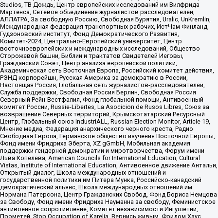
Studios, ТВ Дождь, Центр европейских исследований им Вилфрида
Мартенса, Сетевое объединение журналистов расследователей,
АЛЛАТРА, За свободную Россию, Свободная Бурятия, Uralic, UnKremlin,
Международная федерация транспортных рабочих, ИстЧам Финланд,
Гудзоновский институт, Фонд Демократического Развития,
Комитет-2024, Центрально-Европейский университет, Центр
восточноевропейских и международных исследований, Общество
Сторожевой башни, Библии и трактатов Свидетелей Иеговы,
Гражданский Совет, Центр анализа европейской политики,
Академическая сеть Восточная Европа, Российский комитет действия,
РЭНД корпорейшн, Русская Америка за демократию в России,
Настоящая Россия, Глобальная сеть журналистов-расследователей,
Служба поддержки, Свободная Россия Берлин, Свободная Россия
Северный Рейн-Вестфалия, Фонд глобальной помощи, Антивоенный
комитет России, Russie-Libertes, La Asocicion de Rusos Libres, Союз за
возвращение Северных территорий, Крымскотатарский Ресурсный
Центр, Глобальный союз IndustriALL, Russian Election Monitor, Article 19,
Мнение медиа, Федерация анархического черного креста, Радио
Свободная Европа, Германское общество изучения Восточной Европы,
Фонд имени Фридриха Эберта, XZ gGmbH, Мобильная академия
поддержки гендерной демократии и миротворчества, Форум имени
Льва Копелева, American Councils for International Education, Cultural
Vistas, Institute of International Education, Антивоенное движение Антальи,
Открытый диалог, Школа международных отношений и
государственной политики им Питера Мунка, Российско-канадский
демократический альянс, Школа международных отношений им
Нормана Патерсона, Центр Гражданских Свобод, Фонд Бориса Немцова
за Свободу, Фонд имени Фридриха Науманна за свободу, Феминистское
антивоенное сопротивление, Комитет независимости Ингушетии,
Прометей, Stop Occupation of Karelia, Вернись живым, Фридом Хаус,