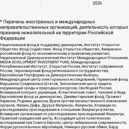
2026
* Перечень иностранных и международных
неправительственных организаций, деятельность которых
признана нежелательной на территории Российской
Федерации:
Национальный фонд в поддержку демократии, Институт Открытое
Общество Фонд Содействия, Фонд Открытое общество, Американо-
российский фонд по экономическому и правовому развитию,
Национальный Демократический Институт Международных Отношений,
MEDIA DEVELOPMENT INVESTMENT FUND, Международный
Республиканский Институт, Открытая Россия, Институт современной
России, Черноморский фонд регионального сотрудничества,
Европейская Платформа за Демократические Выборы,
Международный центр электоральных исследований, Германский фонд
Маршалла Соединенных Штатов, Тихоокеанский центр защиты
окружающей среды и природных ресурсов, Свободная Россия,
Всемирный конгресс украинцев, Атлантический совет, Человек в беде,
Европейский фонд за демократию, Джеймстаунский фонд, Прожект
Хармони, Родники дракона, Врачи против насильственного извлечения
органов, Фалунь Дафа, Друзья Фалуньгун, Фалуньгун, Коалиция по
расследованию преследования в отношении Фалуньгун в Китае,
Всемирная организация по расследованию преследований Фалуньгун,
Пражский гражданский центр, Ассоциация школ политических
исследований при Совете Европы, Центр либеральной современности,
Форум русскоязычных европейцев, Немецко-русский обмен, Бард