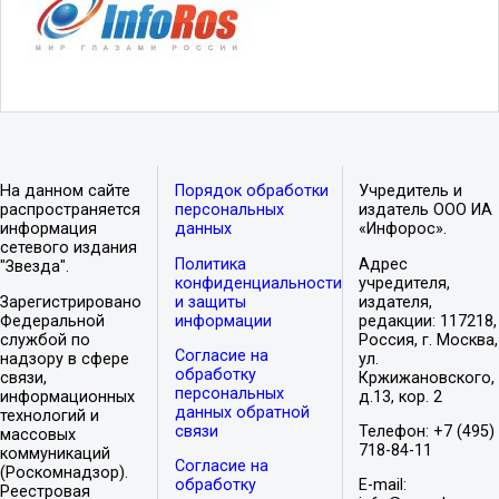
На данном сайте
Порядок обработки
Учредитель и
распространяется
персональных
издатель ООО ИА
информация
данных
«Инфорос».
сетевого издания
Политика
Адрес
"Звезда".
конфиденциальности
учредителя,
Зарегистрировано
и защиты
издателя,
Федеральной
информации
редакции: 117218,
службой по
Россия, г. Москва,
Согласие на
надзору в сфере
ул.
обработку
связи,
Кржижановского,
персональных
информационных
д.13, кор. 2
данных обратной
технологий и
связи
Телефон: +7 (495)
массовых
718-84-11
коммуникаций
Согласие на
(Роскомнадзор).
обработку
E-mail:
Реестровая