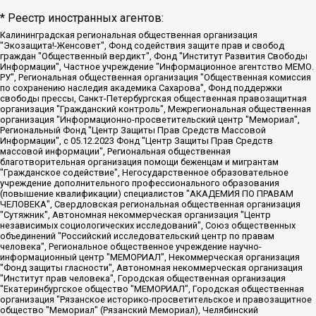
* Реестр иностранных агентов:
Калининградская региональная общественная организация "Экозащита!-Женсовет", Фонд содействия защите прав и свобод граждан "Общественный вердикт", Фонд "Институт Развития Свободы Информации", Частное учреждение "Информационное агентство МЕМО. РУ", Региональная общественная организация "Общественная комиссия по сохранению наследия академика Сахарова", Фонд поддержки свободы прессы, Санкт-Петербургская общественная правозащитная организация "Гражданский контроль", Межрегиональная общественная организация "Информационно-просветительский центр "Мемориал", Региональный Фонд "Центр Защиты Прав Средств Массовой Информации", с 05.12.2023 Фонд "Центр Защиты Прав Средств массовой информации", Региональная общественная благотворительная организация помощи беженцам и мигрантам "Гражданское содействие", Негосударственное образовательное учреждение дополнительного профессионального образования (повышение квалификации) специалистов "АКАДЕМИЯ ПО ПРАВАМ ЧЕЛОВЕКА", Свердловская региональная общественная организация "Сутяжник", Автономная некоммерческая организация "Центр независимых социологических исследований", Союз общественных объединений "Российский исследовательский центр по правам человека", Региональное общественное учреждение научно-информационный центр "МЕМОРИАЛ", Некоммерческая организация "Фонд защиты гласности", Автономная некоммерческая организация "Институт прав человека", Городская общественная организация "Екатеринбургское общество "МЕМОРИАЛ", Городская общественная организация "Рязанское историко-просветительское и правозащитное общество "Мемориал" (Рязанский Мемориал), Челябинский региональный орган общественной самодеятельности – женское общественное объединение "Женщины Евразии", Челябинский региональный орган общественной самодеятельности "Уральская правозащитная группа", Фонд содействия защите здоровья и социальной справедливости имени Андрея Рылькова, Автономная Некоммерческая Организация "Аналитический Центр Юрия Левады", Автономная некоммерческая организация социальной поддержки населения "Проект Апрель", Региональная общественная организация помощи женщинам и детям, находящимся в кризисной ситуации "Информационно-методический центр "Анна", Фонд содействия развитию массовых коммуникаций и правовому просвещению "Так-так-Так", Фонд содействия устойчивому развитию "Серебряная тайга", Свердловский региональный общественный фонд социальных проектов "Новое время", "Idel.Реалии", Кавказ.Реалии, Крым.Реалии, Телеканал Настоящее Время, Татаро-башкирская служба Радио Свобода (Azatliq Radiosi), Радио Свободная Европа/Радио Свобода (PCE/PC), "Сибирь.Реалии", "Фактограф", Благотворительный фонд помощи осужденным и их семьям, Автономная некоммерческая организация "Институт глобализации и социальных движений", Фонд "В защиту прав заключенных", Частное учреждение "Центр поддержки и содействия развитию средств массовой информации", Пензенский региональный общественный благотворительный фонд "Гражданский союз", "Север.Реалии", Некоммерческая организация Фонд "Правовая инициатива", Общество с ограниченной ответственностью "Радио Свободная Европа/Радио Свобода", Чешское информационное агентство "MEDIUM-ORIENT", Красноярская региональная общественная организация "Мы против СПИДа", Камалягин Денис Николаевич, Маркелов Сергей Евгеньевич, Пономарев Лев Александрович, Савицкая Людмила Алексеевна, Автономная некоммерческая организация "Центр по работе с проблемой насилия "НАСИЛИЮ.НЕТ", Межрегиональный профессиональный союз работников здравоохранения "Альянс врачей", Юридическое лицо, зарегистрированное в Латвийской Республике, SIA "Medusa Project" (регистрационный номер 40103797863, дата регистрации 10.06.2014), Некоммерческая организация "Фонд по борьбе с коррупцией", Автономная некоммерческая организация "Институт права и публичной политики", Баданин Роман Сергеевич, Гликин Максим Александрович, Железнова Мария Михайловна, Лукьянова Юлия Сергеевна, Маетная Елизавета Витальевна, Маняхин Петр Борисович, Чуракова Ольга Владимировна, Ярош Юлия Петровна, Юридическое лицо "The Insider SIA", зарегистрированное в Риге, Латвийская Республика (дата регистрации 26.06.2015), являющееся администратором доменного имени интернет-издания "The Insider SIA", https://theins.ru, Постернак Алексей Евгеньевич, Рубин Михаил Аркадьевич, Анин Роман Александрович, Юридическое лицо Istories fonds, зарегистрированное в Латвийской Республике (регистрационный номер 50008295751, дата регистрации 24.02.2020), Великовский Дмитрий Александрович, Долинина Ирина Николаевна, Мароховская Алеся Алексеевна, Шлейнов Роман Юрьевич, Шмагун Олеся Валентиновна, Общество с ограниченной ответственностью "Альтаир 2021", Общество с ограниченной ответственностью "Вега 2021", Общество с ограниченной ответственностью "Главный редактор 2021", Общество с ограниченной ответственностью "Ромашки монолит", Важенков Артем Валерьевич, Ивановская областная общественная организация "Центр гендерных исследований", Гурман Юрий Альбертович, Медиапроект "ОВД-Инфо", Егоров Владимир Владимирович, Жилинский Владимир Александрович, Общество с ограниченной ответственностью "ЗП", Иванова София Юрьевна, Карезина Инна Павловна, Кильтау Екатерина Викторовна, Петров Алексей Викторович, Пискунов Сергей Евгеньевич, Смирнов Сергей Сергеевич, Тихонов Михаил Сергеевич, Общество с ограниченной ответственностью "ЖУРНАЛИСТ-ИНОСТРАННЫЙ АГЕНТ", Арапова Галина Юрьевна, Вольтская Татьяна Анатольевна, Американская компания "Mason G.E.S. Anonymous Foundation" (США), являющаяся владельцем интернет-издания https://mnews.world/, Компания "Stichting Bellingcat", зарегистрированная в Нидерландах (дата регистрации 11.07.2018), Захаров Андрей Вячеславович, Клепиковская Екатерина Дмитриевна, Общество с ограниченной ответственностью "МЕМО", Перл Роман Александрович, Симонов Евгений Алексеевич, Соловьева Елена Анатольевна, Сотников Даниил Владимирович, Сурначева Елизавета Дмитриевна, Автономная некоммерческая организация по защите прав человека и информированию населения "Якутия – Наше Мнение", Общество с ограниченной ответственностью "Москоу диджитал медиа", с 26.01.2023 Общество с ограниченной ответственностью "Чайка Белые сады", Ветошкина Валерия Валерьевна, Заговора Максим Александрович, Межрегиональное общественное движение "Российская ЛГБТ - сеть", Оленичев Максим Владимирович, Павлов Иван Юрьевич, Скворцова Елена Сергеевна, Общество с ограниченной ответственностью "Как бы инагент", Кочетков Игорь Викторович, Общество с ограниченной ответственностью "Честные выборы", Еланчик Олег Александрович, Общество с ограниченной ответственностью "Нобелевский призыв", Гималова Регина Эмилевна, Григорьев Андрей Валерьевич, Григорьева Алина Александровна, Ассоциация по содействию защите прав призывников, альтернативнослужащих и военнослужащих "Правозащитная группа "Гражданин.Армия.Право", Хисамова Регина Фаритовна, Автономная некоммерческая организация по реализации социально-правовых программ "Лилит", Дальневосточное общественное движение "Маяк", Санкт-Петербургская ЛГБТ-инициативная группа "Выход", Инициативная группа ЛГБТ+ "Реверс", Алексеев Андрей Викторович, Бекбулатова Таисия Львовна, Беляев Иван Михайлович, Владыкина Елена Сергеевна, Гельман Марат Александрович, Никульшина Вероника Юрьевна, Толоконникова Надежда Андреевна, Шендерович Виктор Анатольевич, Общество с ограниченной ответственностью "Данное сообщение", Общество с ограниченной ответственностью Издательский дом "Новая глава", Айнбиндер Александра Александровна, Московский комьюнити-центр для ЛГБТ+инициатив, Благотворительный фонд развития филантропии, Deutsche Welle (Германия, Kurt-Schumacher-Strasse 3, 53113 Bonn), Борзунова Мария Михайловна, Воробьев Виктор Викторович, Голубева Анна Львовна, Константинова Алла Михайловна, Малкова Ирина Владимировна, Мурадов Мурад Абдулгалимович, Осетинская Елизавета Николаевна, Понасенков Евгений Николаевич, Ганапольский Матвей Юрьевич, Киселев Евгений Алексеевич, Борухович Ирина Григорьевна, Дремин Иван Тимофеевич, Дубровский Дмитрий Викторович, Красноярская региональная общественная организация поддержки и развития альтернативных образовательных технологий и межкультурных коммуникаций "ИНТЕРРА", Маяковская Екатерина Алексеевна, Фейгин Марк Захарович, Филимонов Андрей Викторович, Дзугкоева Регина Николаевна, Доброхотов Роман Александрович, Дудь Юрий Александрович, Елкин Сергей Владимирович, Кругликов Кирилл Игоревич, Сабунаева Мария Леонидовна, Семенов Алексей Владимирович, Шаинян Карен Багратович, Шульман Екатерина Михайловна, Асафьев Артур Валерьевич, Вахштайн Виктор Семенович, Венедиктов Алексей Алексеевич, Лушникова Екатерина Евгеньевна, Волков Леонид Михайлович, Невзоров Александр Глебович, Пархоменко Сергей Борисович, Сироткин Ярослав Николаевич, Кара-Мурза Владимир Владимирович, Баранова Наталья Владимировна, Гозман Леонид Яковлевич, Кагарлицкий Борис Юльевич, Климарев Михаил Валерьевич, Милов Владимир Станиславович, Автономная некоммерческая организация Краснодарский центр современного искусства "Типография", Моргенштерн Алишер Тагирович, Соболь Любовь Эдуардовна, Общество с ограниченной ответственностью "ЛИЗА НОРМ", Каспаров Гарри Кимович, Ходорковский Михаил Борисович, Общество с ограниченной ответственностью "Апрельские тезисы", Данилович Ирина Брониславовна, Кашин Олег Владимирович, Петров Николай Владимирович, Пивоваров Алексей Владимирович, Соколов Михаил Владимирович, Цветкова Юлия Владимировна, Чичваркин Евгений Александрович, Комитет против пыток/Команда против пыток, Общество с ограниченной ответственностью "Первый научный", Общество с ограниченной ответственностью "Вертолет и ко", Белоцерковская Вероника Борисовна, Кац Максим Евгеньевич, Лазарева Татьяна Юрьевна, Шаведдинов Руслан Табризович, Яшин Илья Валерьевич, Общество с ограниченной ответственностью "Иноагент ААВ", Алешковский Дмитрий Петрович, Альбац Евгения Марковна, Быков Дмитрий Львович, Галямина Юлия Евгеньевна, Лойко Сергей Леонидович, Мартынов Кирилл Константинович, Медведев Сергей Александрович, Крашенинников Федор Геннадиевич, Гордеева Катерина Вл