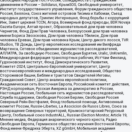
Свободных Народов ПостРоссии, Солидарность с гражданским
движением в России – Solidarus, КрымSOS, Свободный университет,
Институт государственного управления, Форум гражданского общества
Россия, Беллона, Союз жителей островов Тисима и Хабомаи, Съезд
народных депутатов, Гринпис Интернешнл, Фонд борьбы с коррупцией
Инк, Завет церквей TCCN, Агора, Всемирный фонд природы, BDR Novaja
Gazeta-Europe, Алтай проект, Образовательный дом прав человека
Чернигов, Фонд Дом Прав Человека, Белорусский дом прав человека
имени Бориса Звозскова, Дом прав человека Тбилиси, Дом прав
человека Ереван, Дом прав человека Крым, Центр дикого лосося, TVR
Studios, ТВ Дождь, Центр европейских исследований им Вилфрида
Мартенса, Сетевое объединение журналистов расследователей,
АЛЛАТРА, За свободную Россию, Свободная Бурятия, Uralic, UnKremlin,
Международная федерация транспортных рабочих, ИстЧам Финланд,
Гудзоновский институт, Фонд Демократического Развития,
Комитет-2024, Центрально-Европейский университет, Центр
восточноевропейских и международных исследований, Общество
Сторожевой башни, Библии и трактатов Свидетелей Иеговы,
Гражданский Совет, Центр анализа европейской политики,
Академическая сеть Восточная Европа, Российский комитет действия,
РЭНД корпорейшн, Русская Америка за демократию в России,
Настоящая Россия, Глобальная сеть журналистов-расследователей,
Служба поддержки, Свободная Россия Берлин, Свободная Россия
Северный Рейн-Вестфалия, Фонд глобальной помощи, Антивоенный
комитет России, Russie-Libertes, La Asocicion de Rusos Libres, Союз за
возвращение Северных территорий, Крымскотатарский Ресурсный
Центр, Глобальный союз IndustriALL, Russian Election Monitor, Article 19,
Мнение медиа, Федерация анархического черного креста, Радио
Свободная Европа, Германское общество изучения Восточной Европы,
Фонд имени Фридриха Эберта, XZ gGmbH, Мобильная академия