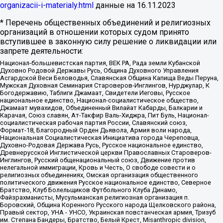
organizacii-i-materialy.html
данные на
16.11.2023
* Перечень общественных объединений и религиозных
организаций в отношении которых судом принято
вступившее в законную силу решение о ликвидации или
запрете деятельности:
Национал-большевистская партия, ВЕК РА, Рада земли Кубанской
Духовно Родовой Державы Русь, Община Духовного Управления
Асгардской Веси Беловодья, Славянская Община Капища Веды Перуна,
Мужская Духовная Семинария Староверов-Инглингов, Нурджулар, К
Богодержавию, Таблиги Джамаат, Свидетели Иеговы, Русское
национальное единство, Национал-социалистическое общество,
Джамаат мувахидов, Объединенный Вилайат Кабарды, Балкарии и
Карачая, Союз славян, Ат-Такфир Валь-Хиджра, Пит Буль, Национал-
социалистическая рабочая партия России, Славянский союз,
Формат-18, Благородный Орден Дьявола, Армия воли народа,
Национальная Социалистическая Инициатива города Череповца,
Духовно-Родовая Держава Русь, Русское национальное единство,
Древнерусской Инглистической церкви Православных Староверов-
Инглингов, Русский общенациональный союз, Движение против
нелегальной иммиграции, Кровь и Честь, О свободе совести и о
религиозных объединениях, Омская организация общественного
политического движения Русское национальное единство, Северное
Братство, Клуб Болельщиков Футбольного Клуба Динамо,
Файзрахманисты, Мусульманская религиозная организация п.
Боровский, Община Коренного Русского народа Щелковского района,
Правый сектор, УНА - УНСО, Украинская повстанческая армия, Тризуб
им. Степана Бандеры, Братство, Белый Крест, Misanthropic division,