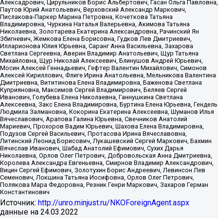
Алексадрович, Цирульников Борис Альбертович, Гасан Ольга Павловна,
Паутов Юрий Анатольевич, Верховский Александр Маркович,
Пислакова-Паркер Марина Петровна, Кочеткова Татьяна
Владимировна, Чуркина Наталья Валерьевна, Акимова Татьяна
Николаевна, Золотарева Екатерина Александровна, Рачинский Ян
Збигневич, Жемкова Елена Борисовна, Гудков Лев Дмитриевич,
Илларионова Юлия Юрьевна, Саранг Анна Васильевна, Захарова
Светлана Сергеевна, Аверин Владимир Анатольевич, Щур Татьяна
Михайловна, Щур Николай Алексеевич, Блинушов Андрей Юрьевич,
Мосин Алексей Геннадьевич, Гефтер Валентин Михайлович, Симонов
Алексей Кириллович, Флиге Ирина Анатольевна, Мельникова Валентина
Дмитриевна, Вититинова Елена Владимировна, Баженова Светлана
Куприяновна, Максимов Сергей Владимирович, Беляев Сергей
Иванович, Голубева Елена Николаевна, Ганнушкина Светлана
Алексеевна, Закс Елена Владимировна, Буртина Елена Юрьевна, Гендель
Людмила Залмановна, Кокорина Екатерина Алексеевна, Шуманов Илья
Вячеславович, Арапова Галина Юрьевна, Свечников Анатолий
Мариевич, Прохоров Вадим Юрьевич, Шахова Елена Владимировна,
Подузов Сергей Васильевич, Протасова Ирина Вячеславовна,
Литинский Леонид Борисович, Лукашевский Сергей Маркович, Бахмин
Вячеслав Иванович, Шабад Анатолий Ефимович, Сухих Дарья
Николаевна, Орлов Олег Петрович, Добровольская Анна Дмитриевна,
Королева Александра Евгеньевна, Смирнов Владимир Александрович,
Вицин Сергей Ефимович, Золотухин Борис Андреевич, Левинсон Лев
Семенович, Локшина Татьяна Иосифовна, Орлов Олег Петрович,
Полякова Мара Федоровна, Резник Генри Маркович, Захаров Герман
Константинович
Источник:
http://unro.minjust.ru/NKOForeignAgent.aspx
данные на
24.03.2022