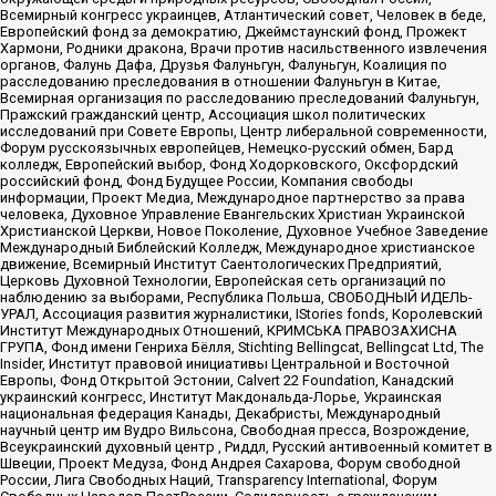
Всемирный конгресс украинцев, Атлантический совет, Человек в беде,
Европейский фонд за демократию, Джеймстаунский фонд, Прожект
Хармони, Родники дракона, Врачи против насильственного извлечения
органов, Фалунь Дафа, Друзья Фалуньгун, Фалуньгун, Коалиция по
расследованию преследования в отношении Фалуньгун в Китае,
Всемирная организация по расследованию преследований Фалуньгун,
Пражский гражданский центр, Ассоциация школ политических
исследований при Совете Европы, Центр либеральной современности,
Форум русскоязычных европейцев, Немецко-русский обмен, Бард
колледж, Европейский выбор, Фонд Ходорковского, Оксфордский
российский фонд, Фонд Будущее России, Компания свободы
информации, Проект Медиа, Международное партнерство за права
человека, Духовное Управление Евангельских Христиан Украинской
Христианской Церкви, Новое Поколение, Духовное Учебное Заведение
Международный Библейский Колледж, Международное христианское
движение, Всемирный Институт Саентологических Предприятий,
Церковь Духовной Технологии, Европейская сеть организаций по
наблюдению за выборами, Республика Польша, СВОБОДНЫЙ ИДЕЛЬ-
УРАЛ, Ассоциация развития журналистики, IStories fonds, Королевский
Институт Международных Отношений, КРИМСЬКА ПРАВОЗАХИСНА
ГРУПА, Фонд имени Генриха Бёлля, Stichting Bellingcat, Bellingcat Ltd, The
Insider, Институт правовой инициативы Центральной и Восточной
Европы, Фонд Открытой Эстонии, Calvert 22 Foundation, Канадский
украинский конгресс, Институт Макдональда-Лорье, Украинская
национальная федерация Канады, Декабристы, Международный
научный центр им Вудро Вильсона, Свободная пресса, Возрождение,
Всеукраинский духовный центр , Риддл, Русский антивоенный комитет в
Швеции, Проект Медуза, Фонд Андрея Сахарова, Форум свободной
России, Лига Свободных Наций, Transparеncy International, Форум