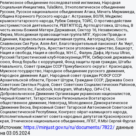
Религиозное объединение последователей инглиизма, Народная
Социальная Инициатива, TulaSkins, Этнополитическое объединение
Русские, Русское национальное объединение Атака, Мечеть Мирмамеда,
Община Коренного Русского народа г. Астрахани, ВОЛЯ, Меджлис
крымскотатарского народа, Рубеж Севера, ТОЙС, О противодействии
экстремистской деятельности, РЕВТАТПОД, Артподготовка, Штольц, В
честь иконы Божией Матери Державная, Сектор 16, Независимость,
Фирма, Молодежная правозащитная группа МПГ, Курсом Правды и
Единения, Каракольская инициативная группа, Автоград Крю, Союз
Славянских Сил Руси, Алля-Аят, Благотворительный пансионат Ак Умут,
Русская республика Русь, Арестантское уголовное единство, Башкорт,
Нация и свобода, Нация и свобода, W.H.С., Фалунь Дафа, Иртыш Ultras,
Русский Патриотический клуб-Новокузнецк/РПК, Сибирский державный
союз, Фонд борьбы с коррупцией, Фонд защиты прав граждан, Штабы
Навального, Совет граждан СССР Прикубанского округа г. Краснодара,
Мужское государство, Народное объединение русского движения,
Народное движение Адат, Народный совет граждан РСФСР СССР
Архангельской области, Проект Штурм, Граждане СССР, Держава Союз
Советских Светлых Родов, Совет Советских Социалистических Районов,
Meta Platforms Inc, Facebook, Instagram, WhatsApp, СИЧ-С14,
Добровольческое Движение Организации украинских националистов,
Черный Комитет, Татарстанское Региональное Всетатарское
общественное движение, Невоград, Молодежное Демократическое
Движение Весна, Верховный Совет Татарской Автономной Советской
Социалистической Республики, Конгресс ойрат-калмыцкого народа,
Исполнительный комитет совета народных депутатов Красноярского
края, Этническое национальное объединение, ЛГБТ, Я.МЫ Сергей Фургал
Источник:
https://minjust.gov.ru/ru/documents/7822/
данные
на
03.05.2024