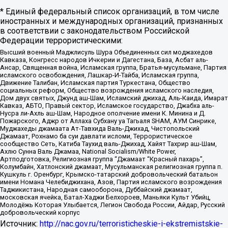
* Единый федеральный список организаций, в том числе
иностранных и международных организаций, признанных
в соответствии с законодательством Российской
Федерации террористическими:
Высший военный Маджлисуль Шура Объединенных сил моджахедов
Кавказа, Конгресс народов Ичкерии и Дагестана, База, Асбат аль-
Ансар, Священная война, Исламская группа, Братья-мусульмане, Партия
исламского освобождения, Лашкар-И-Тайба, Исламская группа,
Движение Талибан, Исламская партия Туркестана, Общество
социальных реформ, Общество возрождения исламского наследия,
Дом двух святых, Джунд аш-Шам, Исламский джихад, Аль-Каида, Имарат
Кавказ, АБТО, Правый сектор, Исламское государство, Джабха аль-
Нусра ли-Ахль аш-Шам, Народное ополчение имени К. Минина и Д.
Пожарского, Аджр от Аллаха Субхану уа Тагьаля SHAM, АУМ Синрике,
Муджахеды джамаата Ат-Тавхида Валь-Джихад, Чистопольский
Джамаат, Рохнамо ба суи давлати исломи, Террористическое
сообщество Сеть, Катиба Таухид валь-Джихад, Хайят Тахрир аш-Шам,
Ахлю Сунна Валь Джамаа, National Socialism/White Power,
Артподготовка, Религиозная группа “Джамаат “Красный пахарь”,
Колумбайн, Хатлонский джамаат, Мусульманская религиозная группа п.
Кушкуль г. Оренбург, Крымско-татарский добровольческий батальон
имени Номана Челебиджихана, Азов, Партия исламского возрождения
Таджикистана, Народная самооборона, Дуббайский джамаат,
московская ячейка, Батал-Хаджи Белхороев, Маньяки Культ Убийц,
Молодёжь Которая Улыбается, Легион Свобода России, Айдар, Русский
добровольческий корпус
Источник:
http://nac.gov.ru/terroristicheskie-i-ekstremistskie-