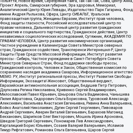
Тольятти, Новое время, Серебряная тайга, Так-Так-Так, Сова, центр Анна,
Проект Апрель, Самарская губерния, Эра здоровья, Мемориал,
Аналитический Центр Юрия Левады, Издательство Парк Гагарина, Фонд
имени Андрея Рылькова, Сфера, Центр СИБАЛЬТ, Уральская
правозащитная группа, Женщины Евразии, Институт прав человека,
Фонд защиты гласности, Российский исследовательский центр по
правам человека, Дальневосточный центр развития гражданских
инициатив и социального партнерства, Гражданское действие, Центр
независимых социологических исследований, Сутяжник, АКАДЕМИЯ ПО
ПРАВАМ ЧЕЛОВЕКА, Центр развития некоммерческих организаций,
Частное учреждение в Калининграде Совета Министров северных
стран, Гражданское содействие, Трансперенси Интернешнл-Р, Центр
Защиты Прав Средств Массовой Информации, Институт развития
прессы - Сибирь, Частное учреждение в Санкт-Петербурге Совета
Министров Северных Стран, Фонд поддержки свободы прессы,
Гражданский контроль, Человек и Закон, Общественная комиссия по
сохранению наследия академика Сахарова, Информационное агентство
МЕМО. РУ, Институт региональной прессы, Институт Развития Свободы
Информации, Экозащита!-Женсовет, Общественный вердикт,
Евразийская антимонопольная ассоциация, Бедушев Петр Петрович,
Дзугкоева Регина Николаевна, Кривенко Сергей Владимирович,
Милославский Павел Юрьевич, Шнырова Ольга Вадимовна, Чанышева
Лилия Айратовна, Сидорович Ольга Борисовна, Туровский Александр
Алексеевич, Васильева Анастасия Евгеньевна, Ривина Анна Валерьевна,
Бойко Анатолий Николаевич, Дугин Сергей Георгиевич, Пивоваров
Андрей Сергеевич, Аверин Виталий Евгеньевич, Барахоев Магомед
Бекханович, Шарипков Олег Викторович, Мошель Ирина Ароновна,
Шведов Григорий Сергеевич, Пономарев Лев Александрович,
Каргалицкий Борис Юльевич, Созаев Валерий Валерьевич, Исламов
Тимур Рифгатович, Романова Ольга Евгеньевна, Щаров Сергей