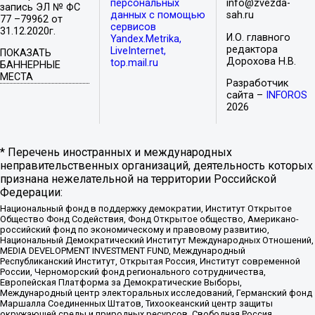
персональных
info@zvezda-
запись ЭЛ № ФС
данных с помощью
sah.ru
77 –79962 от
сервисов
31.12.2020г.
И.О. главного
Yandex.Metrika,
редактора
LiveInternet,
ПОКАЗАТЬ
Дорохова Н.В.
top.mail.ru
БАННЕРНЫЕ
МЕСТА
Разработчик
сайта –
INFOROS
2026
* Перечень иностранных и международных
неправительственных организаций, деятельность которых
признана нежелательной на территории Российской
Федерации:
Национальный фонд в поддержку демократии, Институт Открытое
Общество Фонд Содействия, Фонд Открытое общество, Американо-
российский фонд по экономическому и правовому развитию,
Национальный Демократический Институт Международных Отношений,
MEDIA DEVELOPMENT INVESTMENT FUND, Международный
Республиканский Институт, Открытая Россия, Институт современной
России, Черноморский фонд регионального сотрудничества,
Европейская Платформа за Демократические Выборы,
Международный центр электоральных исследований, Германский фонд
Маршалла Соединенных Штатов, Тихоокеанский центр защиты
окружающей среды и природных ресурсов, Свободная Россия,