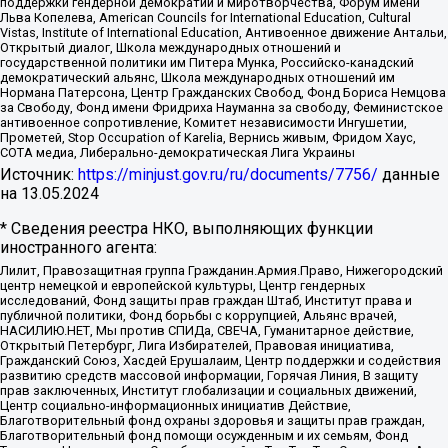
поддержки гендерной демократии и миротворчества, Форум имени
Льва Копелева, American Councils for International Education, Cultural
Vistas, Institute of International Education, Антивоенное движение Антальи,
Открытый диалог, Школа международных отношений и
государственной политики им Питера Мунка, Российско-канадский
демократический альянс, Школа международных отношений им
Нормана Патерсона, Центр Гражданских Свобод, Фонд Бориса Немцова
за Свободу, Фонд имени Фридриха Науманна за свободу, Феминистское
антивоенное сопротивление, Комитет независимости Ингушетии,
Прометей, Stop Occupation of Karelia, Вернись живым, Фридом Хаус,
СОТА медиа, Либерально-демократическая Лига Украины
Источник:
https://minjust.gov.ru/ru/documents/7756/
данные
на
13.05.2024
* Сведения реестра НКО, выполняющих функции
иностранного агента:
Лилит, Правозащитная группа Гражданин.Армия.Право, Нижегородский
центр немецкой и европейской культуры, Центр гендерных
исследований, Фонд защиты прав граждан Штаб, Институт права и
публичной политики, Фонд борьбы с коррупцией, Альянс врачей,
НАСИЛИЮ.НЕТ, Мы против СПИДа, СВЕЧА, Гуманитарное действие,
Открытый Петербург, Лига Избирателей, Правовая инициатива,
Гражданский Союз, Хасдей Ерушалаим, Центр поддержки и содействия
развитию средств массовой информации, Горячая Линия, В защиту
прав заключенных, Институт глобализации и социальных движений,
Центр социально-информационных инициатив Действие,
Благотворительный фонд охраны здоровья и защиты прав граждан,
Благотворительный фонд помощи осужденным и их семьям, Фонд