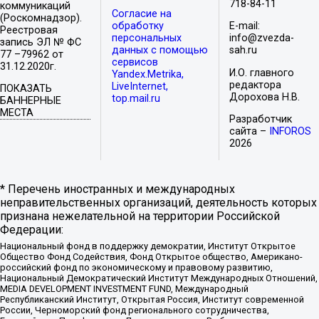
718-84-11
коммуникаций
Согласие на
(Роскомнадзор).
обработку
E-mail:
Реестровая
персональных
info@zvezda-
запись ЭЛ № ФС
данных с помощью
sah.ru
77 –79962 от
сервисов
31.12.2020г.
И.О. главного
Yandex.Metrika,
редактора
LiveInternet,
ПОКАЗАТЬ
Дорохова Н.В.
top.mail.ru
БАННЕРНЫЕ
МЕСТА
Разработчик
сайта –
INFOROS
2026
* Перечень иностранных и международных
неправительственных организаций, деятельность которых
признана нежелательной на территории Российской
Федерации:
Национальный фонд в поддержку демократии, Институт Открытое
Общество Фонд Содействия, Фонд Открытое общество, Американо-
российский фонд по экономическому и правовому развитию,
Национальный Демократический Институт Международных Отношений,
MEDIA DEVELOPMENT INVESTMENT FUND, Международный
Республиканский Институт, Открытая Россия, Институт современной
России, Черноморский фонд регионального сотрудничества,