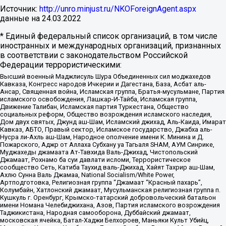
Источник:
http://unro.minjust.ru/NKOForeignAgent.aspx
данные на
24.03.2022
* Единый федеральный список организаций, в том числе
иностранных и международных организаций, признанных
в соответствии с законодательством Российской
Федерации террористическими:
Высший военный Маджлисуль Шура Объединенных сил моджахедов
Кавказа, Конгресс народов Ичкерии и Дагестана, База, Асбат аль-
Ансар, Священная война, Исламская группа, Братья-мусульмане, Партия
исламского освобождения, Лашкар-И-Тайба, Исламская группа,
Движение Талибан, Исламская партия Туркестана, Общество
социальных реформ, Общество возрождения исламского наследия,
Дом двух святых, Джунд аш-Шам, Исламский джихад, Аль-Каида, Имарат
Кавказ, АБТО, Правый сектор, Исламское государство, Джабха аль-
Нусра ли-Ахль аш-Шам, Народное ополчение имени К. Минина и Д.
Пожарского, Аджр от Аллаха Субхану уа Тагьаля SHAM, АУМ Синрике,
Муджахеды джамаата Ат-Тавхида Валь-Джихад, Чистопольский
Джамаат, Рохнамо ба суи давлати исломи, Террористическое
сообщество Сеть, Катиба Таухид валь-Джихад, Хайят Тахрир аш-Шам,
Ахлю Сунна Валь Джамаа, National Socialism/White Power,
Артподготовка, Религиозная группа “Джамаат “Красный пахарь”,
Колумбайн, Хатлонский джамаат, Мусульманская религиозная группа п.
Кушкуль г. Оренбург, Крымско-татарский добровольческий батальон
имени Номана Челебиджихана, Азов, Партия исламского возрождения
Таджикистана, Народная самооборона, Дуббайский джамаат,
московская ячейка, Батал-Хаджи Белхороев, Маньяки Культ Убийц,