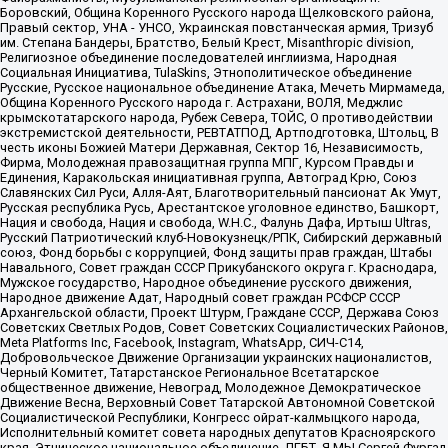
Боровский, Община Коренного Русского народа Щелковского района,
Правый сектор, УНА - УНСО, Украинская повстанческая армия, Тризуб
им. Степана Бандеры, Братство, Белый Крест, Misanthropic division,
Религиозное объединение последователей инглиизма, Народная
Социальная Инициатива, TulaSkins, Этнополитическое объединение
Русские, Русское национальное объединение Атака, Мечеть Мирмамеда,
Община Коренного Русского народа г. Астрахани, ВОЛЯ, Меджлис
крымскотатарского народа, Рубеж Севера, ТОЙС, О противодействии
экстремистской деятельности, РЕВТАТПОД, Артподготовка, Штольц, В
честь иконы Божией Матери Державная, Сектор 16, Независимость,
Фирма, Молодежная правозащитная группа МПГ, Курсом Правды и
Единения, Каракольская инициативная группа, Автоград Крю, Союз
Славянских Сил Руси, Алля-Аят, Благотворительный пансионат Ак Умут,
Русская республика Русь, Арестантское уголовное единство, Башкорт,
Нация и свобода, Нация и свобода, W.H.С., Фалунь Дафа, Иртыш Ultras,
Русский Патриотический клуб-Новокузнецк/РПК, Сибирский державный
союз, Фонд борьбы с коррупцией, Фонд защиты прав граждан, Штабы
Навального, Совет граждан СССР Прикубанского округа г. Краснодара,
Мужское государство, Народное объединение русского движения,
Народное движение Адат, Народный совет граждан РСФСР СССР
Архангельской области, Проект Штурм, Граждане СССР, Держава Союз
Советских Светлых Родов, Совет Советских Социалистических Районов,
Meta Platforms Inc, Facebook, Instagram, WhatsApp, СИЧ-С14,
Добровольческое Движение Организации украинских националистов,
Черный Комитет, Татарстанское Региональное Всетатарское
общественное движение, Невоград, Молодежное Демократическое
Движение Весна, Верховный Совет Татарской Автономной Советской
Социалистической Республики, Конгресс ойрат-калмыцкого народа,
Исполнительный комитет совета народных депутатов Красноярского
края, Этническое национальное объединение, ЛГБТ, Я.МЫ Сергей Фургал