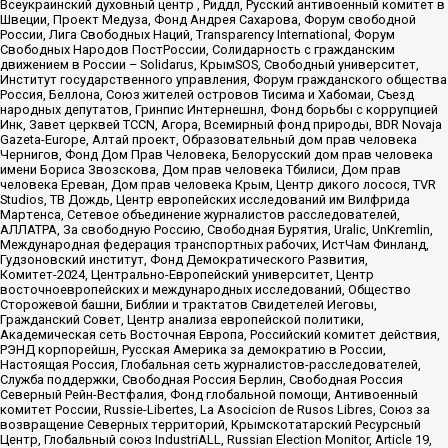
Всеукраинский духовный центр , Риддл, Русский антивоенный комитет в
Швеции, Проект Медуза, Фонд Андрея Сахарова, Форум свободной
России, Лига Свободных Наций, Transparеncy International, Форум
Свободных Народов ПостРоссии, Солидарность с гражданским
движением в России – Solidarus, КрымSOS, Свободный университет,
Институт государственного управления, Форум гражданского общества
Россия, Беллона, Союз жителей островов Тисима и Хабомаи, Съезд
народных депутатов, Гринпис Интернешнл, Фонд борьбы с коррупцией
Инк, Завет церквей TCCN, Агора, Всемирный фонд природы, BDR Novaja
Gazeta-Europe, Алтай проект, Образовательный дом прав человека
Чернигов, Фонд Дом Прав Человека, Белорусский дом прав человека
имени Бориса Звозскова, Дом прав человека Тбилиси, Дом прав
человека Ереван, Дом прав человека Крым, Центр дикого лосося, TVR
Studios, ТВ Дождь, Центр европейских исследований им Вилфрида
Мартенса, Сетевое объединение журналистов расследователей,
АЛЛАТРА, За свободную Россию, Свободная Бурятия, Uralic, UnKremlin,
Международная федерация транспортных рабочих, ИстЧам Финланд,
Гудзоновский институт, Фонд Демократического Развития,
Комитет-2024, Центрально-Европейский университет, Центр
восточноевропейских и международных исследований, Общество
Сторожевой башни, Библии и трактатов Свидетелей Иеговы,
Гражданский Совет, Центр анализа европейской политики,
Академическая сеть Восточная Европа, Российский комитет действия,
РЭНД корпорейшн, Русская Америка за демократию в России,
Настоящая Россия, Глобальная сеть журналистов-расследователей,
Служба поддержки, Свободная Россия Берлин, Свободная Россия
Северный Рейн-Вестфалия, Фонд глобальной помощи, Антивоенный
комитет России, Russie-Libertes, La Asocicion de Rusos Libres, Союз за
возвращение Северных территорий, Крымскотатарский Ресурсный
Центр, Глобальный союз IndustriALL, Russian Election Monitor, Article 19,