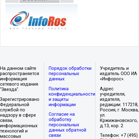
На данном сайте
Порядок обработки
Учредитель и
распространяется
персональных
издатель ООО ИА
информация
данных
«Инфорос».
сетевого издания
Политика
Адрес
"Звезда".
конфиденциальности
учредителя,
Зарегистрировано
и защиты
издателя,
Федеральной
информации
редакции: 117218,
службой по
Россия, г. Москва,
Согласие на
надзору в сфере
ул.
обработку
связи,
Кржижановского,
персональных
информационных
д.13, кор. 2
данных обратной
технологий и
связи
Телефон: +7 (495)
массовых