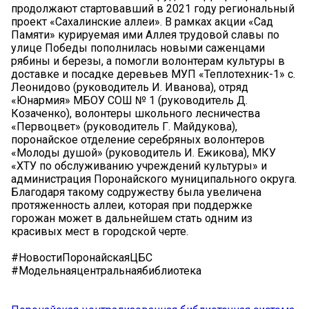
продолжают стартовавший в 2021 году региональный
проект «Сахалинские аллеи». В рамках акции «Сад
Памяти» курируемая ими Аллея трудовой славы по
улице Победы пополнилась новыми саженцами
рябины и березы, а помогли волонтерам культуры в
доставке и посадке деревьев МУП «Теплотехник-1» с.
Леонидово (руководитель И. Иванова), отряд
«Юнармия» МБОУ СОШ № 1 (руководитель Д.
Козаченко), волонтеры школьного лесничества
«Первоцвет» (руководитель Г. Майдукова),
поронайское отделение серебряных волонтеров
«Молоды душой» (руководитель И. Ежикова), МКУ
«ХТУ по обслуживанию учреждений культуры» и
администрация Поронайского муниципального округа.
Благодаря такому содружеству была увеличена
протяженность аллеи, которая при поддержке
горожан может в дальнейшем стать одним из
красивых мест в городской черте.
#НовостиПоронайскаяЦБС
#Модельнаяцентральнаябиблиотека