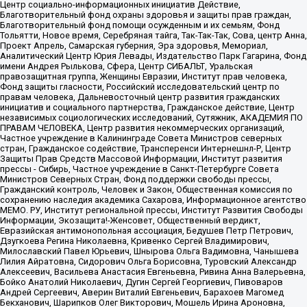
Центр социально-информационных инициатив Действие,
Благотворительный фонд охраны здоровья и защиты прав граждан,
Благотворительный фонд помощи осужденным и их семьям, Фонд
Тольятти, Новое время, Серебряная тайга, Так-Так-Так, Сова, центр Анна,
Проект Апрель, Самарская губерния, Эра здоровья, Мемориал,
Аналитический Центр Юрия Левады, Издательство Парк Гагарина, Фонд
имени Андрея Рылькова, Сфера, Центр СИБАЛЬТ, Уральская
правозащитная группа, Женщины Евразии, Институт прав человека,
Фонд защиты гласности, Российский исследовательский центр по
правам человека, Дальневосточный центр развития гражданских
инициатив и социального партнерства, Гражданское действие, Центр
независимых социологических исследований, Сутяжник, АКАДЕМИЯ ПО
ПРАВАМ ЧЕЛОВЕКА, Центр развития некоммерческих организаций,
Частное учреждение в Калининграде Совета Министров северных
стран, Гражданское содействие, Трансперенси Интернешнл-Р, Центр
Защиты Прав Средств Массовой Информации, Институт развития
прессы - Сибирь, Частное учреждение в Санкт-Петербурге Совета
Министров Северных Стран, Фонд поддержки свободы прессы,
Гражданский контроль, Человек и Закон, Общественная комиссия по
сохранению наследия академика Сахарова, Информационное агентство
МЕМО. РУ, Институт региональной прессы, Институт Развития Свободы
Информации, Экозащита!-Женсовет, Общественный вердикт,
Евразийская антимонопольная ассоциация, Бедушев Петр Петрович,
Дзугкоева Регина Николаевна, Кривенко Сергей Владимирович,
Милославский Павел Юрьевич, Шнырова Ольга Вадимовна, Чанышева
Лилия Айратовна, Сидорович Ольга Борисовна, Туровский Александр
Алексеевич, Васильева Анастасия Евгеньевна, Ривина Анна Валерьевна,
Бойко Анатолий Николаевич, Дугин Сергей Георгиевич, Пивоваров
Андрей Сергеевич, Аверин Виталий Евгеньевич, Барахоев Магомед
Бекханович, Шарипков Олег Викторович, Мошель Ирина Ароновна,