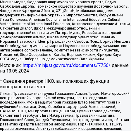
Мнение медиа, Федерация анархического черного креста, Радио
Свободная Европа, Германское общество изучения Восточной Европы,
Фонд имени Фридриха Эберта, XZ gGmbH, Мобильная академия
поддержки гендерной демократии и миротворчества, Форум имени
Льва Копелева, American Councils for International Education, Cultural
Vistas, Institute of International Education, Антивоенное движение Антальи,
Открытый диалог, Школа международных отношений и
государственной политики им Питера Мунка, Российско-канадский
демократический альянс, Школа международных отношений им
Нормана Патерсона, Центр Гражданских Свобод, Фонд Бориса Немцова
за Свободу, Фонд имени Фридриха Науманна за свободу, Феминистское
антивоенное сопротивление, Комитет независимости Ингушетии,
Прометей, Stop Occupation of Karelia, Вернись живым, Фридом Хаус,
СОТА медиа, Либерально-демократическая Лига Украины
Источник:
https://minjust.gov.ru/ru/documents/7756/
данные
на
13.05.2024
* Сведения реестра НКО, выполняющих функции
иностранного агента:
Лилит, Правозащитная группа Гражданин.Армия.Право, Нижегородский
центр немецкой и европейской культуры, Центр гендерных
исследований, Фонд защиты прав граждан Штаб, Институт права и
публичной политики, Фонд борьбы с коррупцией, Альянс врачей,
НАСИЛИЮ.НЕТ, Мы против СПИДа, СВЕЧА, Гуманитарное действие,
Открытый Петербург, Лига Избирателей, Правовая инициатива,
Гражданский Союз, Хасдей Ерушалаим, Центр поддержки и содействия
развитию средств массовой информации, Горячая Линия, В защиту
прав заключенных, Институт глобализации и социальных движений,