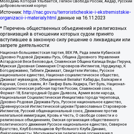
Молодёжь Которая Улыбается, Легион Свобода России, Айдар, Русский
добровольческий корпус
Источник:
http://nac.gov.ru/terroristicheskie-i-ekstremistskie-
organizacii-i-materialy.html
данные на
16.11.2023
* Перечень общественных объединений и религиозных
организаций в отношении которых судом принято
вступившее в законную силу решение о ликвидации или
запрете деятельности:
Национал-большевистская партия, ВЕК РА, Рада земли Кубанской
Духовно Родовой Державы Русь, Община Духовного Управления
Асгардской Веси Беловодья, Славянская Община Капища Веды Перуна,
Мужская Духовная Семинария Староверов-Инглингов, Нурджулар, К
Богодержавию, Таблиги Джамаат, Свидетели Иеговы, Русское
национальное единство, Национал-социалистическое общество,
Джамаат мувахидов, Объединенный Вилайат Кабарды, Балкарии и
Карачая, Союз славян, Ат-Такфир Валь-Хиджра, Пит Буль, Национал-
социалистическая рабочая партия России, Славянский союз,
Формат-18, Благородный Орден Дьявола, Армия воли народа,
Национальная Социалистическая Инициатива города Череповца,
Духовно-Родовая Держава Русь, Русское национальное единство,
Древнерусской Инглистической церкви Православных Староверов-
Инглингов, Русский общенациональный союз, Движение против
нелегальной иммиграции, Кровь и Честь, О свободе совести и о
религиозных объединениях, Омская организация общественного
политического движения Русское национальное единство, Северное
Братство, Клуб Болельщиков Футбольного Клуба Динамо,
Файзрахманисты, Мусульманская религиозная организация п.