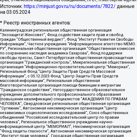
Источник:
https://minjust.gov.ru/ru/documents/7822/
данные
на
03.05.2024
* Реестр иностранных агентов:
Калининградская региональная общественная организация "Экозащита!-Женсовет", Фонд содействия защите прав и свобод граждан "Общественный вердикт", Фонд "Институт Развития Свободы Информации", Частное учреждение "Информационное агентство МЕМО. РУ", Региональная общественная организация "Общественная комиссия по сохранению наследия академика Сахарова", Фонд поддержки свободы прессы, Санкт-Петербургская общественная правозащитная организация "Гражданский контроль", Межрегиональная общественная организация "Информационно-просветительский центр "Мемориал", Региональный Фонд "Центр Защиты Прав Средств Массовой Информации", с 05.12.2023 Фонд "Центр Защиты Прав Средств массовой информации", Региональная общественная благотворительная организация помощи беженцам и мигрантам "Гражданское содействие", Негосударственное образовательное учреждение дополнительного профессионального образования (повышение квалификации) специалистов "АКАДЕМИЯ ПО ПРАВАМ ЧЕЛОВЕКА", Свердловская региональная общественная организация "Сутяжник", Автономная некоммерческая организация "Центр независимых социологических исследований", Союз общественных объединений "Российский исследовательский центр по правам человека", Региональное общественное учреждение научно-информационный центр "МЕМОРИАЛ", Некоммерческая организация "Фонд защиты гласности", Автономная некоммерческая организация "Институт прав человека", Городская общественная организация "Екатеринбургское общество "МЕМОРИАЛ", Городская общественная организация "Рязанское историко-просветительское и правозащитное общество "Мемориал" (Рязанский Мемориал), Челябинский региональный орган общественной самодеятельности – женское общественное объединение "Женщины Евразии", Челябинский региональный орган общественной самодеятельности "Уральская правозащитная группа", Фонд содействия защите здоровья и социальной справедливости имени Андрея Рылькова, Автономная Некоммерческая Организация "Аналитический Центр Юрия Левады", Автономная некоммерческая организация социальной поддержки населения "Проект Апрель", Региональная общественная организация помощи женщинам и детям, находящимся в кризисной ситуации "Информационно-методический центр "Анна", Фонд содействия развитию массовых коммуникаций и правовому просвещению "Так-так-Так", Фонд содействия устойчивому развитию "Серебряная тайга", Свердловский региональный общественный фонд социальных проектов "Новое время", "Idel.Реалии", Кавказ.Реалии, Крым.Реалии, Телеканал Настоящее Время, Татаро-башкирская служба Радио Свобода (Azatliq Radiosi), Радио Свободная Европа/Радио Свобода (PCE/PC), "Сибирь.Реалии", "Фактограф", Благотворительный фонд помощи осужденным и их семьям, Автономная некоммерческая организация "Институт глобализации и социальных движений", Фонд "В защиту прав заключенных", Частное учреждение "Центр поддержки и содействия развитию средств массовой информации", Пензенский региональный общественный благотворительный фонд "Гражданский союз", "Север.Реалии", Некоммерческая организация Фонд "Правовая инициатива", Общество с ограниченной ответственностью "Радио Свободная Европа/Радио Свобода", Чешское информационное агентство "MEDIUM-ORIENT", Красноярская региональная общественная организация "Мы против СПИДа", Камалягин Денис Николаевич, Маркелов Сергей Евгеньевич, Пономарев Лев Александрович, Савицкая Людмила Алексеевна, Автономная некоммерческая организация "Центр по работе с проблемой насилия "НАСИЛИЮ.НЕТ", Межрегиональный профессиональный союз работников здравоохранения "Альянс врачей", Юридическое лицо, зарегистрированное в Латвийской Республике, SIA "Medusa Project" (регистрационный номер 40103797863, дата регистрации 10.06.2014), Некоммерческая организация "Фонд по борьбе с коррупцией", Автономная некоммерческая организация "Институт права и публичной политики", Баданин Роман Сергеевич, Гликин Максим Александрович, Железнова Мария Михайловна, Лукьянова Юлия Сергеевна, Маетная Елизавета Витальевна, Маняхин Петр Борисович, Чуракова Ольга Владимировна, Ярош Юлия Петровна, Юридическое лицо "The Insider SIA", зарегистрированное в Риге, Латвийская Республика (дата регистрации 26.06.2015), являющееся администратором доменного имени интернет-издания "The Insider SIA", https://theins.ru, Постернак Алексей Евгеньевич, Рубин Михаил Аркадьевич, Анин Роман Александрович, Юридическое лицо Istories fonds, зарегистрированное в Латвийской Республике (регистрационный номер 50008295751, дата регистрации 24.02.2020), Великовский Дмитрий Александрович, Долинина Ирина Николаевна, Мароховская Алеся Алексеевна, Шлейнов Роман Юрьевич, Шмагун Олеся Валентиновна, Общество с ограниченной ответственностью "Альтаир 2021", Общество с ограниченной ответственностью "Вега 2021", Общество с ограниченной ответственностью "Главный редактор 2021", Общество с ограниченной ответственностью "Ромашки монолит", Важенков Артем Валерьевич, Ивановская областная общественная организация "Центр гендерных исследований", Гурман Юрий Альбертович, Медиапроект "ОВД-Инфо", Егоров Владимир Владимирович, Жилинский Владимир Александрович, Общество с ограниченной ответственностью "ЗП", Иванова София Юрьевна, Карезина Инна Павловна, Кильтау Екатерина Викторовна, Петров Алексей Викторович, Пискунов Сергей Евгеньевич, Смирнов Сергей Сергеевич, Тихонов Михаил Сергеевич, Общество с ограниченной ответственностью "ЖУРНАЛИСТ-ИНОСТРАННЫЙ АГЕНТ", Арапова Галина Юрьевна, Вольтская Татьяна Анатольевна, Американская компания "Mason G.E.S. Anonymous Foundation" (США), являющаяся владельцем интернет-издания https://mnews.world/, Компания "Stichting Bellingcat", зарегистрированная в Нидерландах (дата регистрации 11.07.2018), Захаров Андрей Вячеславович, Клепиковская Екатерина Дмитриевна, Общество с ограниченной ответственностью "МЕМО", Перл Роман Александрович, Симонов Евгений Алексеевич, Соловьева Елена Анатольевна, Сотников Даниил Владимирович, Сурначева Елизавета Дмитриевна, Автономная некоммерческая организация по защите прав человека и информированию населения "Якутия – Наше Мнение", Общество с ограниченной ответственностью "Москоу диджитал медиа", с 26.01.2023 Общество с ограниченной ответственностью "Чайка Белые сады", Ветошкина Валерия Валерьевна, Заговора Максим Александрович, Межрегиональное общественное движение "Российская ЛГБТ - сеть", Оленичев Максим Владимирович, Павлов Иван Юрьевич, Скворцова Елена Сергеевна, Общество с ограниченной ответственностью "Как бы инагент", Кочетков Игорь Викторович, Общество с ограниченной ответственностью "Честные выборы", Еланчик Олег Александрович, Общество с ограниченной ответственностью "Нобелевский призыв", Гималова Регина Эмилевна, Григорьев Андрей Валерьевич, Григорьева Алина Александровна, Ассоциация по содействию защите прав призывников, альтернативнослужащих и военнослужащих "Правозащитная группа "Гражданин.Армия.Право", Хисамова Регина Фаритовна, Автономная некоммерческая организация по реализации социально-правовых программ "Лилит", Дальневосточное общественное движение "Маяк", Санкт-Петербургская ЛГБТ-инициативная группа "Выход", Инициативная группа ЛГБТ+ "Реверс", Алексеев Андрей Викторович, Бекбулатова Таисия Львовна, Беляев Иван Михайлович, Владыкина Елена Сергеевна, Гельман Марат Александрович, Никульшина Вероника Юрьевна, Толоконникова Надежда Андреевна, Шендерович Виктор Анатольевич, Общество с ограниченной ответственностью "Данное сообщение", Общество с ограниченной ответственностью Издательский дом "Новая глава", Айнбиндер Александра Александровна, Московский комьюнити-центр для ЛГБТ+инициатив, Благотворительный фонд развития филантропии, Deutsche Welle (Германия, Kurt-Schumacher-Strasse 3, 53113 Bonn), Борзунова Мария Михайловна, Воробьев Виктор Викторович, Голубева Анна Львовна, Константинова Алла Михайловна, Малкова Ирина Владимировна, Мурадов Мурад Абдулгалимович, Осетинская Елизавета Николаевна, Понасенков Евгений Николаевич, Ганапольский Матвей Юрьевич, Киселев Евгений Алексеевич, Борухович Ирина Григорьевна, Дремин Иван Тимофеевич, Дубровский Дмитрий Викторович, Красноярская региональная общественная организация поддержки и развития альтернативных образовательных технологий и межкультурных коммуникаций "ИНТЕРРА", Маяковская Екатерина Алексеевна, Фейгин Марк Захарович, Филимонов Андрей Викторович, Дзугкоева Регина Николаевна, Доброхотов Роман Александрович, Дудь Юрий Александрович, Елкин Сергей Владимирович, Кругликов Кирилл Игоревич, Сабунаева Мария Леонидовна, Семенов Алексей Владимирович, Шаинян Карен Багратович, Шульман Екатерина Михайловна, Асафьев Артур Валерьевич, Вахштайн Виктор Семенович, Венедиктов Алексей Алексеевич, Лушникова Екатерина Евгеньевна, Волков Леонид Михайлович, Невзоров Александр Глебович, Пархоменко Сергей Борисович, Сироткин Ярослав Николаевич, Кара-Мурза Владимир Владимирович, Баранова Наталья Владимировна, Гозман Леонид Яковлевич, Кагарлицкий Борис Юльевич, Климарев Михаил Валерьевич, Милов Владимир Станиславович, Автономная некоммерческая организация Краснодарский центр современного искусства "Типография", Моргенштерн Алишер Тагирович, Соболь Любовь Эдуардовна, Общество с ограниченной ответственностью "ЛИЗА НОРМ", Каспаров Гарри Кимович, Ходорковский Михаил Борисович, Общество с ограниченной ответственностью "Апрельские тезисы", Данилович Ирина Брониславовна, Кашин Олег Владимирович, Петров Николай Владимирович, Пивоваров Алексей Владимирович, Соколов Михаил Владимирович, Цветкова Юлия Владимировна, Чичваркин Евгений Александрович, Комитет против пыток/Команда против пыток, Общество с ограниченной ответственностью "Первый научный", Общество с ограниченной ответственностью "Вертолет и ко", Белоцерковская Вероника Борисовна, Кац Максим Евгеньевич, Лазарева Татьяна Юрьевна, Шаведдинов Руслан Табризович, Яшин Илья Валерьевич, Общество с ограниченной ответственностью "Иноагент ААВ", Алешковский Дмитрий Петрович, Альбац Евгения Марковна, Быков Дмитрий Львович, Галямина Юлия Евгеньевна, Лойко Сергей Леонидович, Мартынов Кирилл Константинович, Медведев Сергей Александрович, Крашенинников Федор Геннадиевич, Гордеева Катерина Вл