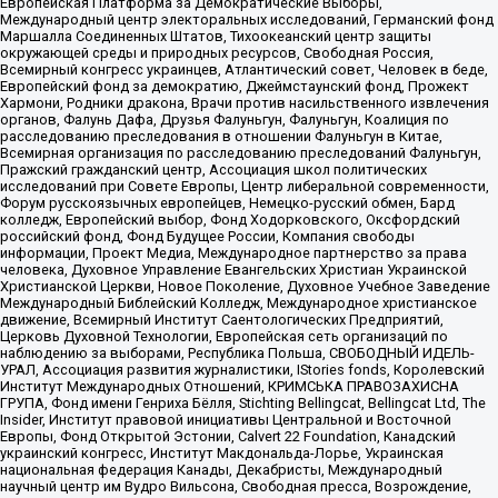
Европейская Платформа за Демократические Выборы,
Международный центр электоральных исследований, Германский фонд
Маршалла Соединенных Штатов, Тихоокеанский центр защиты
окружающей среды и природных ресурсов, Свободная Россия,
Всемирный конгресс украинцев, Атлантический совет, Человек в беде,
Европейский фонд за демократию, Джеймстаунский фонд, Прожект
Хармони, Родники дракона, Врачи против насильственного извлечения
органов, Фалунь Дафа, Друзья Фалуньгун, Фалуньгун, Коалиция по
расследованию преследования в отношении Фалуньгун в Китае,
Всемирная организация по расследованию преследований Фалуньгун,
Пражский гражданский центр, Ассоциация школ политических
исследований при Совете Европы, Центр либеральной современности,
Форум русскоязычных европейцев, Немецко-русский обмен, Бард
колледж, Европейский выбор, Фонд Ходорковского, Оксфордский
российский фонд, Фонд Будущее России, Компания свободы
информации, Проект Медиа, Международное партнерство за права
человека, Духовное Управление Евангельских Христиан Украинской
Христианской Церкви, Новое Поколение, Духовное Учебное Заведение
Международный Библейский Колледж, Международное христианское
движение, Всемирный Институт Саентологических Предприятий,
Церковь Духовной Технологии, Европейская сеть организаций по
наблюдению за выборами, Республика Польша, СВОБОДНЫЙ ИДЕЛЬ-
УРАЛ, Ассоциация развития журналистики, IStories fonds, Королевский
Институт Международных Отношений, КРИМСЬКА ПРАВОЗАХИСНА
ГРУПА, Фонд имени Генриха Бёлля, Stichting Bellingcat, Bellingcat Ltd, The
Insider, Институт правовой инициативы Центральной и Восточной
Европы, Фонд Открытой Эстонии, Calvert 22 Foundation, Канадский
украинский конгресс, Институт Макдональда-Лорье, Украинская
национальная федерация Канады, Декабристы, Международный
научный центр им Вудро Вильсона, Свободная пресса, Возрождение,