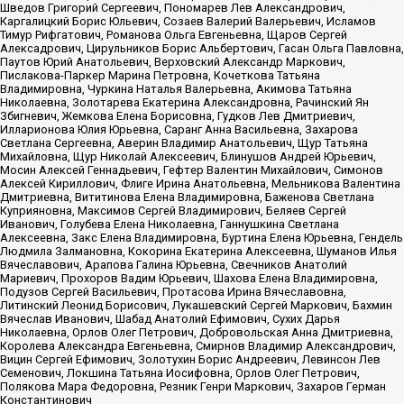
Шведов Григорий Сергеевич, Пономарев Лев Александрович,
Каргалицкий Борис Юльевич, Созаев Валерий Валерьевич, Исламов
Тимур Рифгатович, Романова Ольга Евгеньевна, Щаров Сергей
Алексадрович, Цирульников Борис Альбертович, Гасан Ольга Павловна,
Паутов Юрий Анатольевич, Верховский Александр Маркович,
Пислакова-Паркер Марина Петровна, Кочеткова Татьяна
Владимировна, Чуркина Наталья Валерьевна, Акимова Татьяна
Николаевна, Золотарева Екатерина Александровна, Рачинский Ян
Збигневич, Жемкова Елена Борисовна, Гудков Лев Дмитриевич,
Илларионова Юлия Юрьевна, Саранг Анна Васильевна, Захарова
Светлана Сергеевна, Аверин Владимир Анатольевич, Щур Татьяна
Михайловна, Щур Николай Алексеевич, Блинушов Андрей Юрьевич,
Мосин Алексей Геннадьевич, Гефтер Валентин Михайлович, Симонов
Алексей Кириллович, Флиге Ирина Анатольевна, Мельникова Валентина
Дмитриевна, Вититинова Елена Владимировна, Баженова Светлана
Куприяновна, Максимов Сергей Владимирович, Беляев Сергей
Иванович, Голубева Елена Николаевна, Ганнушкина Светлана
Алексеевна, Закс Елена Владимировна, Буртина Елена Юрьевна, Гендель
Людмила Залмановна, Кокорина Екатерина Алексеевна, Шуманов Илья
Вячеславович, Арапова Галина Юрьевна, Свечников Анатолий
Мариевич, Прохоров Вадим Юрьевич, Шахова Елена Владимировна,
Подузов Сергей Васильевич, Протасова Ирина Вячеславовна,
Литинский Леонид Борисович, Лукашевский Сергей Маркович, Бахмин
Вячеслав Иванович, Шабад Анатолий Ефимович, Сухих Дарья
Николаевна, Орлов Олег Петрович, Добровольская Анна Дмитриевна,
Королева Александра Евгеньевна, Смирнов Владимир Александрович,
Вицин Сергей Ефимович, Золотухин Борис Андреевич, Левинсон Лев
Семенович, Локшина Татьяна Иосифовна, Орлов Олег Петрович,
Полякова Мара Федоровна, Резник Генри Маркович, Захаров Герман
Константинович