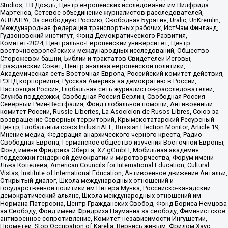
Studios, ТВ Дождь, Центр европейских исследований им Вилфрида
Мартенса, Сетевое объединение журналистов расследователей,
АЛЛАТРА, За свободную Россию, Свободная Бурятия, Uralic, UnKremlin,
Международная федерация транспортных рабочих, ИстЧам Финланд,
Гудзоновский институт, Фонд Демократического Развития,
Комитет-2024, Центрально-Европейский университет, Центр
восточноевропейских и международных исследований, Общество
Сторожевой башни, Библии и трактатов Свидетелей Иеговы,
Гражданский Совет, Центр анализа европейской политики,
Академическая сеть Восточная Европа, Российский комитет действия,
РЭНД корпорейшн, Русская Америка за демократию в России,
Настоящая Россия, Глобальная сеть журналистов-расследователей,
Служба поддержки, Свободная Россия Берлин, Свободная Россия
Северный Рейн-Вестфалия, Фонд глобальной помощи, Антивоенный
комитет России, Russie-Libertes, La Asocicion de Rusos Libres, Союз за
возвращение Северных территорий, Крымскотатарский Ресурсный
Центр, Глобальный союз IndustriALL, Russian Election Monitor, Article 19,
Мнение медиа, Федерация анархического черного креста, Радио
Свободная Европа, Германское общество изучения Восточной Европы,
Фонд имени Фридриха Эберта, XZ gGmbH, Мобильная академия
поддержки гендерной демократии и миротворчества, Форум имени
Льва Копелева, American Councils for International Education, Cultural
Vistas, Institute of International Education, Антивоенное движение Антальи,
Открытый диалог, Школа международных отношений и
государственной политики им Питера Мунка, Российско-канадский
демократический альянс, Школа международных отношений им
Нормана Патерсона, Центр Гражданских Свобод, Фонд Бориса Немцова
за Свободу, Фонд имени Фридриха Науманна за свободу, Феминистское
антивоенное сопротивление, Комитет независимости Ингушетии,
Прометей, Stop Occupation of Karelia, Вернись живым, Фридом Хаус,