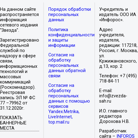
На данном сайте
Порядок обработки
Учредитель и
распространяется
персональных
издатель ООО ИА
информация
данных
«Инфорос».
сетевого издания
Политика
Адрес
"Звезда".
конфиденциальности
учредителя,
Зарегистрировано
и защиты
издателя,
Федеральной
информации
редакции: 117218,
службой по
Россия, г. Москва,
Согласие на
надзору в сфере
ул.
обработку
связи,
Кржижановского,
персональных
информационных
д.13, кор. 2
данных обратной
технологий и
связи
Телефон: +7 (495)
массовых
718-84-11
коммуникаций
Согласие на
(Роскомнадзор).
обработку
E-mail:
Реестровая
персональных
info@zvezda-
запись ЭЛ № ФС
данных с помощью
sah.ru
77 –79962 от
сервисов
31.12.2020г.
И.О. главного
Yandex.Metrika,
редактора
LiveInternet,
ПОКАЗАТЬ
Дорохова Н.В.
top.mail.ru
БАННЕРНЫЕ
МЕСТА
Разработчик
сайта –
INFOROS