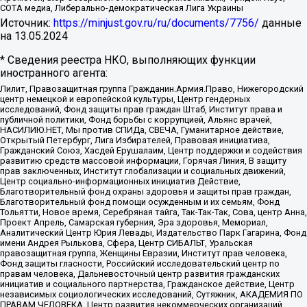
СОТА медиа, Либерально-демократическая Лига Украины
Источник:
https://minjust.gov.ru/ru/documents/7756/
данные
на
13.05.2024
* Сведения реестра НКО, выполняющих функции
иностранного агента:
Лилит, Правозащитная группа Гражданин.Армия.Право, Нижегородский
центр немецкой и европейской культуры, Центр гендерных
исследований, Фонд защиты прав граждан Штаб, Институт права и
публичной политики, Фонд борьбы с коррупцией, Альянс врачей,
НАСИЛИЮ.НЕТ, Мы против СПИДа, СВЕЧА, Гуманитарное действие,
Открытый Петербург, Лига Избирателей, Правовая инициатива,
Гражданский Союз, Хасдей Ерушалаим, Центр поддержки и содействия
развитию средств массовой информации, Горячая Линия, В защиту
прав заключенных, Институт глобализации и социальных движений,
Центр социально-информационных инициатив Действие,
Благотворительный фонд охраны здоровья и защиты прав граждан,
Благотворительный фонд помощи осужденным и их семьям, Фонд
Тольятти, Новое время, Серебряная тайга, Так-Так-Так, Сова, центр Анна,
Проект Апрель, Самарская губерния, Эра здоровья, Мемориал,
Аналитический Центр Юрия Левады, Издательство Парк Гагарина, Фонд
имени Андрея Рылькова, Сфера, Центр СИБАЛЬТ, Уральская
правозащитная группа, Женщины Евразии, Институт прав человека,
Фонд защиты гласности, Российский исследовательский центр по
правам человека, Дальневосточный центр развития гражданских
инициатив и социального партнерства, Гражданское действие, Центр
независимых социологических исследований, Сутяжник, АКАДЕМИЯ ПО
ПРАВАМ ЧЕЛОВЕКА, Центр развития некоммерческих организаций,