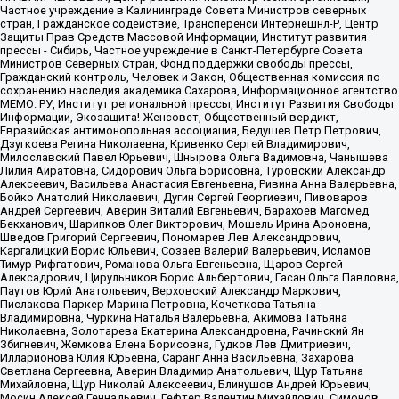
Частное учреждение в Калининграде Совета Министров северных
стран, Гражданское содействие, Трансперенси Интернешнл-Р, Центр
Защиты Прав Средств Массовой Информации, Институт развития
прессы - Сибирь, Частное учреждение в Санкт-Петербурге Совета
Министров Северных Стран, Фонд поддержки свободы прессы,
Гражданский контроль, Человек и Закон, Общественная комиссия по
сохранению наследия академика Сахарова, Информационное агентство
МЕМО. РУ, Институт региональной прессы, Институт Развития Свободы
Информации, Экозащита!-Женсовет, Общественный вердикт,
Евразийская антимонопольная ассоциация, Бедушев Петр Петрович,
Дзугкоева Регина Николаевна, Кривенко Сергей Владимирович,
Милославский Павел Юрьевич, Шнырова Ольга Вадимовна, Чанышева
Лилия Айратовна, Сидорович Ольга Борисовна, Туровский Александр
Алексеевич, Васильева Анастасия Евгеньевна, Ривина Анна Валерьевна,
Бойко Анатолий Николаевич, Дугин Сергей Георгиевич, Пивоваров
Андрей Сергеевич, Аверин Виталий Евгеньевич, Барахоев Магомед
Бекханович, Шарипков Олег Викторович, Мошель Ирина Ароновна,
Шведов Григорий Сергеевич, Пономарев Лев Александрович,
Каргалицкий Борис Юльевич, Созаев Валерий Валерьевич, Исламов
Тимур Рифгатович, Романова Ольга Евгеньевна, Щаров Сергей
Алексадрович, Цирульников Борис Альбертович, Гасан Ольга Павловна,
Паутов Юрий Анатольевич, Верховский Александр Маркович,
Пислакова-Паркер Марина Петровна, Кочеткова Татьяна
Владимировна, Чуркина Наталья Валерьевна, Акимова Татьяна
Николаевна, Золотарева Екатерина Александровна, Рачинский Ян
Збигневич, Жемкова Елена Борисовна, Гудков Лев Дмитриевич,
Илларионова Юлия Юрьевна, Саранг Анна Васильевна, Захарова
Светлана Сергеевна, Аверин Владимир Анатольевич, Щур Татьяна
Михайловна, Щур Николай Алексеевич, Блинушов Андрей Юрьевич,
Мосин Алексей Геннадьевич, Гефтер Валентин Михайлович, Симонов