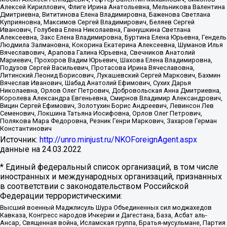
Алексей Кириллович, Флиге Ирина Анатольевна, Мельникова Валентина
Дмитриевна, Вититинова Елена Владимировна, Баженова Светлана
Куприяновна, Максимов Сергей Владимирович, Беляев Сергей
Иванович, Голубева Елена Николаевна, Ганнушкина Светлана
Алексеевна, Закс Елена Владимировна, Буртина Елена Юрьевна, Гендель
Людмила Залмановна, Кокорина Екатерина Алексеевна, Шуманов Илья
Вячеславович, Арапова Галина Юрьевна, Свечников Анатолий
Мариевич, Прохоров Вадим Юрьевич, Шахова Елена Владимировна,
Подузов Сергей Васильевич, Протасова Ирина Вячеславовна,
Литинский Леонид Борисович, Лукашевский Сергей Маркович, Бахмин
Вячеслав Иванович, Шабад Анатолий Ефимович, Сухих Дарья
Николаевна, Орлов Олег Петрович, Добровольская Анна Дмитриевна,
Королева Александра Евгеньевна, Смирнов Владимир Александрович,
Вицин Сергей Ефимович, Золотухин Борис Андреевич, Левинсон Лев
Семенович, Локшина Татьяна Иосифовна, Орлов Олег Петрович,
Полякова Мара Федоровна, Резник Генри Маркович, Захаров Герман
Константинович
Источник:
http://unro.minjust.ru/NKOForeignAgent.aspx
данные на
24.03.2022
* Единый федеральный список организаций, в том числе
иностранных и международных организаций, признанных
в соответствии с законодательством Российской
Федерации террористическими:
Высший военный Маджлисуль Шура Объединенных сил моджахедов
Кавказа, Конгресс народов Ичкерии и Дагестана, База, Асбат аль-
Ансар, Священная война, Исламская группа, Братья-мусульмане, Партия