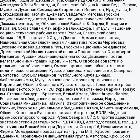
Духовно Родовой Державы Русь, Община Духовного Управления
Асгардской Веси Беловодья, Славянская Община Капища Веды Перуна,
Мужская Духовная Семинария Староверов-Инглингов, Нурджулар, К
Богодержавию, Таблиги Джамаат, Свидетели Иеговы, Русское
национальное единство, Национал-социалистическое общество,
Джамаат мувахидов, Объединенный Вилайат Кабарды, Балкарии и
Карачая, Союз славян, Ат-Такфир Валь-Хиджра, Пит Буль, Национал-
социалистическая рабочая партия России, Славянский союз,
Формат-18, Благородный Орден Дьявола, Армия воли народа,
Национальная Социалистическая Инициатива города Череповца,
Духовно-Родовая Держава Русь, Русское национальное единство,
Древнерусской Инглистической церкви Православных Староверов-
Инглингов, Русский общенациональный союз, Движение против
нелегальной иммиграции, Кровь и Честь, О свободе совести и о
религиозных объединениях, Омская организация общественного
политического движения Русское национальное единство, Северное
Братство, Клуб Болельщиков Футбольного Клуба Динамо,
Файзрахманисты, Мусульманская религиозная организация п.
Боровский, Община Коренного Русского народа Щелковского района,
Правый сектор, УНА - УНСО, Украинская повстанческая армия, Тризуб
им. Степана Бандеры, Братство, Белый Крест, Misanthropic division,
Религиозное объединение последователей инглиизма, Народная
Социальная Инициатива, TulaSkins, Этнополитическое объединение
Русские, Русское национальное объединение Атака, Мечеть Мирмамеда,
Община Коренного Русского народа г. Астрахани, ВОЛЯ, Меджлис
крымскотатарского народа, Рубеж Севера, ТОЙС, О противодействии
экстремистской деятельности, РЕВТАТПОД, Артподготовка, Штольц, В
честь иконы Божией Матери Державная, Сектор 16, Независимость,
Фирма, Молодежная правозащитная группа МПГ, Курсом Правды и
Единения, Каракольская инициативная группа, Автоград Крю, Союз