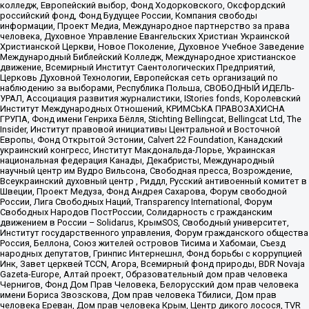
колледж, Европейский выбор, Фонд Ходорковского, Оксфордский
российский фонд, Фонд Будущее России, Компания свободы
информации, Проект Медиа, Международное партнерство за права
человека, Духовное Управление Евангельских Христиан Украинской
Христианской Церкви, Новое Поколение, Духовное Учебное Заведение
Международный Библейский Колледж, Международное христианское
движение, Всемирный Институт Саентологических Предприятий,
Церковь Духовной Технологии, Европейская сеть организаций по
наблюдению за выборами, Республика Польша, СВОБОДНЫЙ ИДЕЛЬ-
УРАЛ, Ассоциация развития журналистики, IStories fonds, Королевский
Институт Международных Отношений, КРИМСЬКА ПРАВОЗАХИСНА
ГРУПА, Фонд имени Генриха Бёлля, Stichting Bellingcat, Bellingcat Ltd, The
Insider, Институт правовой инициативы Центральной и Восточной
Европы, Фонд Открытой Эстонии, Calvert 22 Foundation, Канадский
украинский конгресс, Институт Макдональда-Лорье, Украинская
национальная федерация Канады, Декабристы, Международный
научный центр им Вудро Вильсона, Свободная пресса, Возрождение,
Всеукраинский духовный центр , Риддл, Русский антивоенный комитет в
Швеции, Проект Медуза, Фонд Андрея Сахарова, Форум свободной
России, Лига Свободных Наций, Transparеncy International, Форум
Свободных Народов ПостРоссии, Солидарность с гражданским
движением в России – Solidarus, КрымSOS, Свободный университет,
Институт государственного управления, Форум гражданского общества
Россия, Беллона, Союз жителей островов Тисима и Хабомаи, Съезд
народных депутатов, Гринпис Интернешнл, Фонд борьбы с коррупцией
Инк, Завет церквей TCCN, Агора, Всемирный фонд природы, BDR Novaja
Gazeta-Europe, Алтай проект, Образовательный дом прав человека
Чернигов, Фонд Дом Прав Человека, Белорусский дом прав человека
имени Бориса Звозскова, Дом прав человека Тбилиси, Дом прав
человека Ереван, Дом прав человека Крым, Центр дикого лосося, TVR