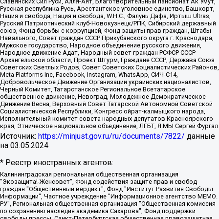
Славянских Сил Руси, Алля-Аят, Благотворительный пансионат Ак Умут,
Русская республика Русь, Арестантское уголовное единство, Башкорт,
Нация и свобода, Нация и свобода, W.H.С., Фалунь Дафа, Иртыш Ultras,
Русский Патриотический клуб-Новокузнецк/РПК, Сибирский державный
союз, Фонд борьбы с коррупцией, Фонд защиты прав граждан, Штабы
Навального, Совет граждан СССР Прикубанского округа г. Краснодара,
Мужское государство, Народное объединение русского движения,
Народное движение Адат, Народный совет граждан РСФСР СССР
Архангельской области, Проект Штурм, Граждане СССР, Держава Союз
Советских Светлых Родов, Совет Советских Социалистических Районов,
Meta Platforms Inc, Facebook, Instagram, WhatsApp, СИЧ-С14,
Добровольческое Движение Организации украинских националистов,
Черный Комитет, Татарстанское Региональное Всетатарское
общественное движение, Невоград, Молодежное Демократическое
Движение Весна, Верховный Совет Татарской Автономной Советской
Социалистической Республики, Конгресс ойрат-калмыцкого народа,
Исполнительный комитет совета народных депутатов Красноярского
края, Этническое национальное объединение, ЛГБТ, Я.МЫ Сергей Фургал
Источник:
https://minjust.gov.ru/ru/documents/7822/
данные
на
03.05.2024
* Реестр иностранных агентов:
Калининградская региональная общественная организация "Экозащита!-Женсовет", Фонд содействия защите прав и свобод граждан "Общественный вердикт", Фонд "Институт Развития Свободы Информации", Частное учреждение "Информационное агентство МЕМО. РУ", Региональная общественная организация "Общественная комиссия по сохранению наследия академика Сахарова", Фонд поддержки свободы прессы, Санкт-Петербургская общественная правозащитная организация "Гражданский контроль", Межрегиональная общественная организация "Информационно-просветительский центр "Мемориал", Региональный Фонд "Центр Защиты Прав Средств Массовой Информации", с 05.12.2023 Фонд "Центр Защиты Прав Средств массовой информации", Региональная общественная благотворительная организация помощи беженцам и мигрантам "Гражданское содействие", Негосударственное образовательное учреждение дополнительного профессионального образования (повышение квалификации) специалистов "АКАДЕМИЯ ПО ПРАВАМ ЧЕЛОВЕКА", Свердловская региональная общественная организация "Сутяжник", Автономная некоммерческая организация "Центр независимых социологических исследований", Союз общественных объединений "Российский исследовательский центр по правам человека", Региональное общественное учреждение научно-информационный центр "МЕМОРИАЛ", Некоммерческая организация "Фонд защиты гласности", Автономная некоммерческая организация "Институт прав человека", Городская общественная организация "Екатеринбургское общество "МЕМОРИАЛ", Городская общественная организация "Рязанское историко-просветительское и правозащитное общество "Мемориал" (Рязанский Мемориал), Челябинский региональный орган общественной самодеятельности – женское общественное объединение "Женщины Евразии", Челябинский региональный орган общественной самодеятельности "Уральская правозащитная группа", Фонд содействия защите здоровья и социальной справедливости имени Андрея Рылькова, Автономная Некоммерческая Организация "Аналитический Центр Юрия Левады", Автономная некоммерческая организация социальной поддержки населения "Проект Апрель", Региональная общественная организация помощи женщинам и детям, находящимся в кризисной ситуации "Информационно-методический центр "Анна", Фонд содействия развитию массовых коммуникаций и правовому просвещению "Так-так-Так", Фонд содействия устойчивому развитию "Серебряная тайга", Свердловский региональный общественный фонд социальных проектов "Новое время", "Idel.Реалии", Кавказ.Реалии, Крым.Реалии, Телеканал Настоящее Время, Татаро-башкирская служба Радио Свобода (Azatliq Radiosi), Радио Свободная Европа/Радио Свобода (PCE/PC), "Сибирь.Реалии", "Фактограф", Благотворительный фонд помощи осужденным и их семьям, Автономная некоммерческая организация "Институт глобализации и социальных движений", Фонд "В защиту прав заключенных", Частное учреждение "Центр поддержки и содействия развитию средств массовой информации", Пензенский региональный общественный благотворительный фонд "Гражданский союз", "Север.Реалии", Некоммерческая организация Фонд "Правовая инициатива", Общество с ограниченной ответственностью "Радио Свободная Европа/Радио Свобода", Чешское информационное агентство "MEDIUM-ORIENT", Красноярская региональная общественная организация "Мы против СПИДа", Камалягин Денис Николаевич, Маркелов Сергей Евгеньевич, Пономарев Лев Александрович, Савицкая Людмила Алексеевна, Автономная некоммерческая организация "Центр по работе с проблемой насилия "НАСИЛИЮ.НЕТ", Межрегиональный профессиональный союз работников здравоохранения "Альянс врачей", Юридическое лицо, зарегистрированное в Латвийской Республике, SIA "Medusa Project" (регистрационный номер 40103797863, дата регистрации 10.06.2014), Некоммерческая организация "Фонд по борьбе с коррупцией", Автономная некоммерческая организация "Институт права и публичной политики", Баданин Роман Сергеевич, Гликин Максим Александрович, Железнова Мария Михайловна, Лукьянова Юлия Сергеевна, Маетная Елизавета Витальевна, Маняхин Петр Борисович, Чуракова Ольга Владимировна, Ярош Юлия Петровна, Юридическое лицо "The Insider SIA", зарегистрированное в Риге, Латвийская Республика (дата регистрации 26.06.2015), являющееся администратором доменного имени интернет-издания "The Insider SIA", https://theins.ru, Постернак Алексей Евгеньевич, Рубин Михаил Аркадьевич, Анин Роман Александрович, Юридическое лицо Istories fonds, зарегистрированное в Латвийской Республике (регистрационный номер 50008295751, дата регистрации 24.02.2020), Великовский Дмитрий Александрович, Долинина Ирина Николаевна, Мароховская Алеся Алексеевна, Шлейнов Роман Юрьевич, Шмагун Олеся Валентиновна, Общество с ограниченной ответственностью "Альтаир 2021", Общество с ограниченной ответственностью "Вега 2021", Общество с ограниченной ответственностью "Главный редактор 2021", Общество с ограниченной ответственностью "Ромашки монолит", Важенков Артем Валерьевич, Ивановская областная общественная организация "Центр гендерных исследований", Гурман Юрий Альбертович, Медиапроект "ОВД-Инфо", Егоров Владимир Владимирович, Жилинский Владимир Александрович, Общество с ограниченной ответственностью "ЗП", Иванова София Юрьевна, Карезина Инна Павловна, Кильтау Екатерина Викторовна, Петров Алексей Викторович, Пискунов Сергей Евгеньевич, Смирнов Сергей Сергеевич, Тихонов Михаил Сергеевич, Общество с ограниченной ответственностью "ЖУРНАЛИСТ-ИНОСТРАННЫЙ АГЕНТ", Арапова Галина Юрьевна, Вольтская Татьяна Анатольевна, Американская компания "Mason G.E.S. Anonymous Foundation" (США), являющаяся владельцем интернет-издания https://mnews.world/, Компания "Stichting Bellingcat", зарегистрированная в Нидерландах (дата регистрации 11.07.2018), Захаров Андрей Вячеславович, Клепиковская Екатерина Дмитриевна, Общество с ограниченной ответственностью "МЕМО", Перл Роман Александрович, Симонов Евгений Алексеевич, Соловьева Елена Анатольевна, Сотников Даниил Владимирович, Сурначева Елизавета Дмитриевна, Автономная некоммерческая организация по защите прав человека и информированию населения "Якутия – Наше Мнение", Общество с ограниченной ответственностью "Москоу диджитал медиа", с 26.01.2023 Общество с ограниченной ответственностью "Чайка Белые сады", Ветошкина Валерия Валерьевна, Заговора Максим Александрович, Межрегиональное общественное движение "Российская ЛГБТ - сеть", Оленичев Максим Владимирович, Павлов Иван Юрьевич, Скворцова Елена Сергеевна, Общество с ограниченной ответственностью "Как бы инагент", Кочетков Игорь Викторович, Общество с ограниченной ответственностью "Честные выборы", Еланчик Олег Александрович, Общество с ограниченной ответственностью "Нобелевский призыв", Гималова Регина Эмилевна, Григорьев Андрей Валерьевич, Григорьева Алина Александровна, Ассоциация по содействию защите прав призывников, альтернативнослужащих и военнослужащих "Правозащитная группа "Гражданин.Армия.Право", Хисамова Регина Фаритовна, Автономная некоммерческая организация по реализации социально-правовых программ "Лилит", Дальневосточное общественное движение "Маяк", Санкт-Петербургская ЛГБТ-инициативная группа "Выход", Инициативная группа ЛГБТ+ "Реверс", Алексеев Андрей Викторович, Бекбулатова Таисия Львовна, Беляев Иван Михайлович, Владыкина Елена Сергеевна, Гельман Марат Александрович, Никульшина Вероника Юрьевна, Толоконникова Надежда Андреевна, Шендерович Виктор Анатольевич, Общество с ограниченной ответственностью "Данное сообщение", Общество с ограниченной ответственностью Издательский дом "Новая глава", Айнбиндер Александра Александровна, Московский комьюнити-центр для ЛГБТ+инициатив, Благотворительный фонд развития филантропии, Deutsche Welle (Германия, Kurt-Schumacher-Strasse 3, 53113 Bonn), Борзунова Мария Михайловна, Воробьев Виктор Викторович, Голубева Анна Львовна, Константинова Алла Михайловна, Малкова Ирина Владимировна, Мурадов Мурад Абдулгалимович, Осетинская Елизавета Николаевна, Понасенков Евгений Николаевич, Ганапольский Матвей Юрьевич, Киселев Евгений Алексеевич, Борухович Ирина Григорьевна, Дремин Иван Тимофеевич, Дубровский Дмитрий Викторович, Красноярская региональная общественная организация поддержки и развития альтернативных образовательных технологий и межкультурных коммуникаций "ИНТЕРРА", Маяковская Екатерина Алексеевна, Фейгин Марк Захарович, Филимонов Андрей Викторович, Дзугкоева Регина Николаевна, Доброхотов Роман Александрович, Дудь Юрий Александрович, Елкин Сергей Владимирович, Кругликов Кирилл Игоревич, Сабунаева Мария Леонидовна, Семенов Алексей Владимирович, Шаинян Карен Багратович, Шульман Екатерина Михайловна, Асафьев Артур Валерьевич, Вахштайн Виктор Семенович, Венедиктов Алексей Алексеевич, Лушникова Екатерина Евгеньевна, Волков Леонид Михайлович, Невзоров Александр Глебович, Пархоменко Сергей Борисович, Сироткин Ярослав Николаевич, Кара-Мурза Владимир Владимирович, Баранова Наталья Владимировна, Гозман Леонид Яковлевич, Кагарлицкий Борис Юльевич, Климарев Михаил Валерьевич, Милов Владимир Станиславович, Автономная некоммерческая организация Краснодарский центр современного искусства "Типография", Моргенштерн Алишер Тагирович, Соболь Любовь Эдуардовна, Общество с ограниченной ответственностью "ЛИЗА НОРМ", Каспаров Гарри Кимович, Ходорковский Михаил Борисович, Общество с ограниченной ответственностью "Апрельские тезисы", Данилович Ирина Брониславовна, Кашин Олег Владимирович, Петров Николай Владимирович, Пивоваров Алексей Владимирович, Соколов Михаил Владимирович, Цветкова Юлия Владимировна, Чичваркин Евгений Александрович, Комитет против пыток/Команда против пыток, Общество с ограниченной ответственностью "Первый научный", Общество с ограниченной ответственностью "Вертолет и ко", Белоцерковская Вероника Борисовна, Кац Максим Евгеньевич, Лазарева Татьяна Юрьевна, Шаведдинов Руслан Табризович, Яшин Илья Валерьевич, Общество с ограниченной ответственностью "Иноагент ААВ", Алешковский Дмитрий Петрович, Альбац Евгения Марковна, Быков Дмитрий Львович, Галямина Юлия Евгеньевна, Лойко Сергей Леонидович, Мартынов Кирилл Константинович, Медведев Сергей Александрович, Крашенинников Федор Геннадиевич, Гордеева Катерина Вл