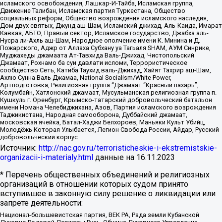
исламского освобождения, Лашкар-И-Тайба, Исламская группа,
Движение Талибан, Исламская партия Туркестана, Общество
социальных реформ, Общество возрождения исламского наследия,
Дом двух святых, Джунд аш-Шам, Исламский джихад, Аль-Каида, Имарат
Кавказ, АБТО, Правый сектор, Исламское государство, Джабха аль-
Нусра ли-Ахль аш-Шам, Народное ополчение имени К. Минина и Д.
Пожарского, Аджр от Аллаха Субхану уа Тагьаля SHAM, АУМ Синрике,
Муджахеды джамаата Ат-Тавхида Валь-Джихад, Чистопольский
Джамаат, Рохнамо ба суи давлати исломи, Террористическое
сообщество Сеть, Катиба Таухид валь-Джихад, Хайят Тахрир аш-Шам,
Ахлю Сунна Валь Джамаа, National Socialism/White Power,
Артподготовка, Религиозная группа “Джамаат “Красный пахарь”,
Колумбайн, Хатлонский джамаат, Мусульманская религиозная группа п.
Кушкуль г. Оренбург, Крымско-татарский добровольческий батальон
имени Номана Челебиджихана, Азов, Партия исламского возрождения
Таджикистана, Народная самооборона, Дуббайский джамаат,
московская ячейка, Батал-Хаджи Белхороев, Маньяки Культ Убийц,
Молодёжь Которая Улыбается, Легион Свобода России, Айдар, Русский
добровольческий корпус
Источник:
http://nac.gov.ru/terroristicheskie-i-ekstremistskie-
organizacii-i-materialy.html
данные на
16.11.2023
* Перечень общественных объединений и религиозных
организаций в отношении которых судом принято
вступившее в законную силу решение о ликвидации или
запрете деятельности:
Национал-большевистская партия, ВЕК РА, Рада земли Кубанской