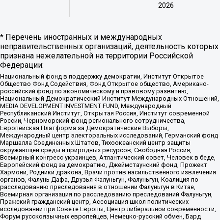
2026
* Перечень иностранных и международных
неправительственных организаций, деятельность которых
признана нежелательной на территории Российской
Федерации:
Национальный фонд в поддержку демократии, Институт Открытое
Общество Фонд Содействия, Фонд Открытое общество, Американо-
российский фонд по экономическому и правовому развитию,
Национальный Демократический Институт Международных Отношений,
MEDIA DEVELOPMENT INVESTMENT FUND, Международный
Республиканский Институт, Открытая Россия, Институт современной
России, Черноморский фонд регионального сотрудничества,
Европейская Платформа за Демократические Выборы,
Международный центр электоральных исследований, Германский фонд
Маршалла Соединенных Штатов, Тихоокеанский центр защиты
окружающей среды и природных ресурсов, Свободная Россия,
Всемирный конгресс украинцев, Атлантический совет, Человек в беде,
Европейский фонд за демократию, Джеймстаунский фонд, Прожект
Хармони, Родники дракона, Врачи против насильственного извлечения
органов, Фалунь Дафа, Друзья Фалуньгун, Фалуньгун, Коалиция по
расследованию преследования в отношении Фалуньгун в Китае,
Всемирная организация по расследованию преследований Фалуньгун,
Пражский гражданский центр, Ассоциация школ политических
исследований при Совете Европы, Центр либеральной современности,
Форум русскоязычных европейцев, Немецко-русский обмен, Бард