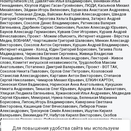
Для повышения удобства сайта мы используем
Источник:
https://minjust.gov.ru/uploaded/files/reestr-