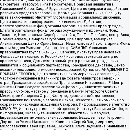
Открытый Петербург, Лига Избирателей, Правовая инициатива,
Гражданский Союз, Хасдей Ерушалаим, Центр поддержки и содействия
развитию средств массовой информации, Горячая Линия, В защиту
прав заключенных, Институт глобализации и социальных движений,
Центр социально-информационных инициатив Действие,
Благотворительный фонд охраны здоровья и защиты прав граждан,
Благотворительный фонд помощи осужденным и их семьям, Фонд
Тольятти, Новое время, Серебряная тайга, Так-Так-Так, Сова, центр Анна,
Проект Апрель, Самарская губерния, Эра здоровья, Мемориал,
Аналитический Центр Юрия Левады, Издательство Парк Гагарина, Фонд
имени Андрея Рылькова, Сфера, Центр СИБАЛЬТ, Уральская
правозащитная группа, Женщины Евразии, Институт прав человека,
Фонд защиты гласности, Российский исследовательский центр по
правам человека, Дальневосточный центр развития гражданских
инициатив и социального партнерства, Гражданское действие, Центр
независимых социологических исследований, Сутяжник, АКАДЕМИЯ ПО
ПРАВАМ ЧЕЛОВЕКА, Центр развития некоммерческих организаций,
Частное учреждение в Калининграде Совета Министров северных
стран, Гражданское содействие, Трансперенси Интернешнл-Р, Центр
Защиты Прав Средств Массовой Информации, Институт развития
прессы - Сибирь, Частное учреждение в Санкт-Петербурге Совета
Министров Северных Стран, Фонд поддержки свободы прессы,
Гражданский контроль, Человек и Закон, Общественная комиссия по
сохранению наследия академика Сахарова, Информационное агентство
МЕМО. РУ, Институт региональной прессы, Институт Развития Свободы
Информации, Экозащита!-Женсовет, Общественный вердикт,
Евразийская антимонопольная ассоциация, Бедушев Петр Петрович,
Дзугкоева Регина Николаевна, Кривенко Сергей Владимирович,
Милославский Павел Юрьевич, Шнырова Ольга Вадимовна, Чанышева