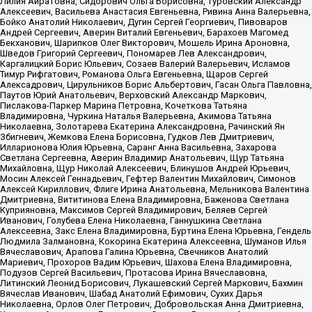
Лилия Айратовна, Сидорович Ольга Борисовна, Туровский Александр
Алексеевич, Васильева Анастасия Евгеньевна, Ривина Анна Валерьевна,
Бойко Анатолий Николаевич, Дугин Сергей Георгиевич, Пивоваров
Андрей Сергеевич, Аверин Виталий Евгеньевич, Барахоев Магомед
Бекханович, Шарипков Олег Викторович, Мошель Ирина Ароновна,
Шведов Григорий Сергеевич, Пономарев Лев Александрович,
Каргалицкий Борис Юльевич, Созаев Валерий Валерьевич, Исламов
Тимур Рифгатович, Романова Ольга Евгеньевна, Щаров Сергей
Алексадрович, Цирульников Борис Альбертович, Гасан Ольга Павловна,
Паутов Юрий Анатольевич, Верховский Александр Маркович,
Пислакова-Паркер Марина Петровна, Кочеткова Татьяна
Владимировна, Чуркина Наталья Валерьевна, Акимова Татьяна
Николаевна, Золотарева Екатерина Александровна, Рачинский Ян
Збигневич, Жемкова Елена Борисовна, Гудков Лев Дмитриевич,
Илларионова Юлия Юрьевна, Саранг Анна Васильевна, Захарова
Светлана Сергеевна, Аверин Владимир Анатольевич, Щур Татьяна
Михайловна, Щур Николай Алексеевич, Блинушов Андрей Юрьевич,
Мосин Алексей Геннадьевич, Гефтер Валентин Михайлович, Симонов
Алексей Кириллович, Флиге Ирина Анатольевна, Мельникова Валентина
Дмитриевна, Вититинова Елена Владимировна, Баженова Светлана
Куприяновна, Максимов Сергей Владимирович, Беляев Сергей
Иванович, Голубева Елена Николаевна, Ганнушкина Светлана
Алексеевна, Закс Елена Владимировна, Буртина Елена Юрьевна, Гендель
Людмила Залмановна, Кокорина Екатерина Алексеевна, Шуманов Илья
Вячеславович, Арапова Галина Юрьевна, Свечников Анатолий
Мариевич, Прохоров Вадим Юрьевич, Шахова Елена Владимировна,
Подузов Сергей Васильевич, Протасова Ирина Вячеславовна,
Литинский Леонид Борисович, Лукашевский Сергей Маркович, Бахмин
Вячеслав Иванович, Шабад Анатолий Ефимович, Сухих Дарья
Николаевна, Орлов Олег Петрович, Добровольская Анна Дмитриевна,