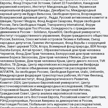
Европы, Фонд Открытой Эстонии, Calvert 22 Foundation, Канадский
украинский конгресс, Институт Макдональда-Лорье, Украинская
национальная федерация Канады, Декабристы, Международный
научный центр им Вудро Вильсона, Свободная пресса, Возрождение,
Всеукраинский духовный центр , Риддл, Русский антивоенный комитет в
Швеции, Проект Медуза, Фонд Андрея Сахарова, Форум свободной
России, Лига Свободных Наций, Transparеncy International, Форум
Свободных Народов ПостРоссии, Солидарность с гражданским
движением в России – Solidarus, КрымSOS, Свободный университет,
Институт государственного управления, Форум гражданского общества
Россия, Беллона, Союз жителей островов Тисима и Хабомаи, Съезд
народных депутатов, Гринпис Интернешнл, Фонд борьбы с коррупцией
Инк, Завет церквей TCCN, Агора, Всемирный фонд природы, BDR Novaja
Gazeta-Europe, Алтай проект, Образовательный дом прав человека
Чернигов, Фонд Дом Прав Человека, Белорусский дом прав человека
имени Бориса Звозскова, Дом прав человека Тбилиси, Дом прав
человека Ереван, Дом прав человека Крым, Центр дикого лосося, TVR
Studios, ТВ Дождь, Центр европейских исследований им Вилфрида
Мартенса, Сетевое объединение журналистов расследователей,
АЛЛАТРА, За свободную Россию, Свободная Бурятия, Uralic, UnKremlin,
Международная федерация транспортных рабочих, ИстЧам Финланд,
Гудзоновский институт, Фонд Демократического Развития,
Комитет-2024, Центрально-Европейский университет, Центр
восточноевропейских и международных исследований, Общество
Сторожевой башни, Библии и трактатов Свидетелей Иеговы,
Гражданский Совет, Центр анализа европейской политики,
Академическая сеть Восточная Европа, Российский комитет действия,
РЭНД корпорейшн, Русская Америка за демократию в России,
Настоящая Россия, Глобальная сеть журналистов-расследователей,
Служба поддержки, Свободная Россия Берлин, Свободная Россия