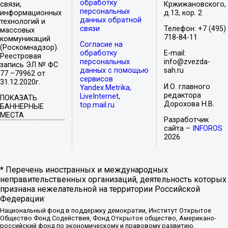
обработку
связи,
Кржижановского,
персональных
информационных
д.13, кор. 2
данных обратной
технологий и
связи
Телефон: +7 (495)
массовых
718-84-11
коммуникаций
Согласие на
(Роскомнадзор).
обработку
E-mail:
Реестровая
персональных
info@zvezda-
запись ЭЛ № ФС
данных с помощью
sah.ru
77 –79962 от
сервисов
31.12.2020г.
И.О. главного
Yandex.Metrika,
редактора
LiveInternet,
ПОКАЗАТЬ
Дорохова Н.В.
top.mail.ru
БАННЕРНЫЕ
МЕСТА
Разработчик
сайта –
INFOROS
2026
* Перечень иностранных и международных
неправительственных организаций, деятельность которых
признана нежелательной на территории Российской
Федерации:
Национальный фонд в поддержку демократии, Институт Открытое
Общество Фонд Содействия, Фонд Открытое общество, Американо-
российский фонд по экономическому и правовому развитию,