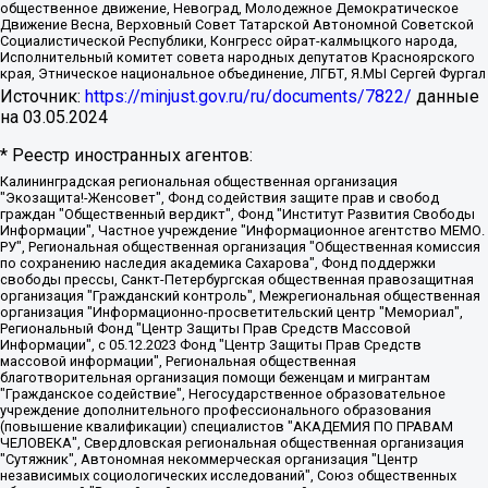
общественное движение, Невоград, Молодежное Демократическое
Движение Весна, Верховный Совет Татарской Автономной Советской
Социалистической Республики, Конгресс ойрат-калмыцкого народа,
Исполнительный комитет совета народных депутатов Красноярского
края, Этническое национальное объединение, ЛГБТ, Я.МЫ Сергей Фургал
Источник:
https://minjust.gov.ru/ru/documents/7822/
данные
на
03.05.2024
* Реестр иностранных агентов:
Калининградская региональная общественная организация "Экозащита!-Женсовет", Фонд содействия защите прав и свобод граждан "Общественный вердикт", Фонд "Институт Развития Свободы Информации", Частное учреждение "Информационное агентство МЕМО. РУ", Региональная общественная организация "Общественная комиссия по сохранению наследия академика Сахарова", Фонд поддержки свободы прессы, Санкт-Петербургская общественная правозащитная организация "Гражданский контроль", Межрегиональная общественная организация "Информационно-просветительский центр "Мемориал", Региональный Фонд "Центр Защиты Прав Средств Массовой Информации", с 05.12.2023 Фонд "Центр Защиты Прав Средств массовой информации", Региональная общественная благотворительная организация помощи беженцам и мигрантам "Гражданское содействие", Негосударственное образовательное учреждение дополнительного профессионального образования (повышение квалификации) специалистов "АКАДЕМИЯ ПО ПРАВАМ ЧЕЛОВЕКА", Свердловская региональная общественная организация "Сутяжник", Автономная некоммерческая организация "Центр независимых социологических исследований", Союз общественных объединений "Российский исследовательский центр по правам человека", Региональное общественное учреждение научно-информационный центр "МЕМОРИАЛ", Некоммерческая организация "Фонд защиты гласности", Автономная некоммерческая организация "Институт прав человека", Городская общественная организация "Екатеринбургское общество "МЕМОРИАЛ", Городская общественная организация "Рязанское историко-просветительское и правозащитное общество "Мемориал" (Рязанский Мемориал), Челябинский региональный орган общественной самодеятельности – женское общественное объединение "Женщины Евразии", Челябинский региональный орган общественной самодеятельности "Уральская правозащитная группа", Фонд содействия защите здоровья и социальной справедливости имени Андрея Рылькова, Автономная Некоммерческая Организация "Аналитический Центр Юрия Левады", Автономная некоммерческая организация социальной поддержки населения "Проект Апрель", Региональная общественная организация помощи женщинам и детям, находящимся в кризисной ситуации "Информационно-методический центр "Анна", Фонд содействия развитию массовых коммуникаций и правовому просвещению "Так-так-Так", Фонд содействия устойчивому развитию "Серебряная тайга", Свердловский региональный общественный фонд социальных проектов "Новое время", "Idel.Реалии", Кавказ.Реалии, Крым.Реалии, Телеканал Настоящее Время, Татаро-башкирская служба Радио Свобода (Azatliq Radiosi), Радио Свободная Европа/Радио Свобода (PCE/PC), "Сибирь.Реалии", "Фактограф", Благотворительный фонд помощи осужденным и их семьям, Автономная некоммерческая организация "Институт глобализации и социальных движений", Фонд "В защиту прав заключенных", Частное учреждение "Центр поддержки и содействия развитию средств массовой информации", Пензенский региональный общественный благотворительный фонд "Гражданский союз", "Север.Реалии", Некоммерческая организация Фонд "Правовая инициатива", Общество с ограниченной ответственностью "Радио Свободная Европа/Радио Свобода", Чешское информационное агентство "MEDIUM-ORIENT", Красноярская региональная общественная организация "Мы против СПИДа", Камалягин Денис Николаевич, Маркелов Сергей Евгеньевич, Пономарев Лев Александрович, Савицкая Людмила Алексеевна, Автономная некоммерческая организация "Центр по работе с проблемой насилия "НАСИЛИЮ.НЕТ", Межрегиональный профессиональный союз работников здравоохранения "Альянс врачей", Юридическое лицо, зарегистрированное в Латвийской Республике, SIA "Medusa Project" (регистрационный номер 40103797863, дата регистрации 10.06.2014), Некоммерческая организация "Фонд по борьбе с коррупцией", Автономная некоммерческая организация "Институт права и публичной политики", Баданин Роман Сергеевич, Гликин Максим Александрович, Железнова Мария Михайловна, Лукьянова Юлия Сергеевна, Маетная Елизавета Витальевна, Маняхин Петр Борисович, Чуракова Ольга Владимировна, Ярош Юлия Петровна, Юридическое лицо "The Insider SIA", зарегистрированное в Риге, Латвийская Республика (дата регистрации 26.06.2015), являющееся администратором доменного имени интернет-издания "The Insider SIA", https://theins.ru, Постернак Алексей Евгеньевич, Рубин Михаил Аркадьевич, Анин Роман Александрович, Юридическое лицо Istories fonds, зарегистрированное в Латвийской Республике (регистрационный номер 50008295751, дата регистрации 24.02.2020), Великовский Дмитрий Александрович, Долинина Ирина Николаевна, Мароховская Алеся Алексеевна, Шлейнов Роман Юрьевич, Шмагун Олеся Валентиновна, Общество с ограниченной ответственностью "Альтаир 2021", Общество с ограниченной ответственностью "Вега 2021", Общество с ограниченной ответственностью "Главный редактор 2021", Общество с ограниченной ответственностью "Ромашки монолит", Важенков Артем Валерьевич, Ивановская областная общественная организация "Центр гендерных исследований", Гурман Юрий Альбертович, Медиапроект "ОВД-Инфо", Егоров Владимир Владимирович, Жилинский Владимир Александрович, Общество с ограниченной ответственностью "ЗП", Иванова София Юрьевна, Карезина Инна Павловна, Кильтау Екатерина Викторовна, Петров Алексей Викторович, Пискунов Сергей Евгеньевич, Смирнов Сергей Сергеевич, Тихонов Михаил Сергеевич, Общество с ограниченной ответственностью "ЖУРНАЛИСТ-ИНОСТРАННЫЙ АГЕНТ", Арапова Галина Юрьевна, Вольтская Татьяна Анатольевна, Американская компания "Mason G.E.S. Anonymous Foundation" (США), являющаяся владельцем интернет-издания https://mnews.world/, Компания "Stichting Bellingcat", зарегистрированная в Нидерландах (дата регистрации 11.07.2018), Захаров Андрей Вячеславович, Клепиковская Екатерина Дмитриевна, Общество с ограниченной ответственностью "МЕМО", Перл Роман Александрович, Симонов Евгений Алексеевич, Соловьева Елена Анатольевна, Сотников Даниил Владимирович, Сурначева Елизавета Дмитриевна, Автономная некоммерческая организация по защите прав человека и информированию населения "Якутия – Наше Мнение", Общество с ограниченной ответственностью "Москоу диджитал медиа", с 26.01.2023 Общество с ограниченной ответственностью "Чайка Белые сады", Ветошкина Валерия Валерьевна, Заговора Максим Александрович, Межрегиональное общественное движение "Российская ЛГБТ - сеть", Оленичев Максим Владимирович, Павлов Иван Юрьевич, Скворцова Елена Сергеевна, Общество с ограниченной ответственностью "Как бы инагент", Кочетков Игорь Викторович, Общество с ограниченной ответственностью "Честные выборы", Еланчик Олег Александрович, Общество с ограниченной ответственностью "Нобелевский призыв", Гималова Регина Эмилевна, Григорьев Андрей Валерьевич, Григорьева Алина Александровна, Ассоциация по содействию защите прав призывников, альтернативнослужащих и военнослужащих "Правозащитная группа "Гражданин.Армия.Право", Хисамова Регина Фаритовна, Автономная некоммерческая организация по реализации социально-правовых программ "Лилит", Дальневосточное общественное движение "Маяк", Санкт-Петербургская ЛГБТ-инициативная группа "Выход", Инициативная группа ЛГБТ+ "Реверс", Алексеев Андрей Викторович, Бекбулатова Таисия Львовна, Беляев Иван Михайлович, Владыкина Елена Сергеевна, Гельман Марат Александрович, Никульшина Вероника Юрьевна, Толоконникова Надежда Андреевна, Шендерович Виктор Анатольевич, Общество с ограниченной ответственностью "Данное сообщение", Общество с ограниченной ответственностью Издательский дом "Новая глава", Айнбиндер Александра Александровна, Московский комьюнити-центр для ЛГБТ+инициатив, Благотворительный фонд развития филантропии, Deutsche Welle (Германия, Kurt-Schumacher-Strasse 3, 53113 Bonn), Борзунова Мария Михайловна, Воробьев Виктор Викторович, Голубева Анна Львовна, Константинова Алла Михайловна, Малкова Ирина Владимировна, Мурадов Мурад Абдулгалимович, Осетинская Елизавета Николаевна, Понасенков Евгений Николаевич, Ганапольский Матвей Юрьевич, Киселев Евгений Алексеевич, Борухович Ирина Григорьевна, Дремин Иван Тимофеевич, Дубровский Дмитрий Викторович, Красноярская региональная общественная организация поддержки и развития альтернативных образовательных технологий и межкультурных коммуникаций "ИНТЕРРА", Маяковская Екатерина Алексеевна, Фейгин Марк Захарович, Филимонов Андрей Викторович, Дзугкоева Регина Николаевна, Доброхотов Роман Александрович, Дудь Юрий Александрович, Елкин Сергей Владимирович, Кругликов Кирилл Игоревич, Сабунаева Мария Леонидовна, Семенов Алексей Владимирович, Шаинян Карен Багратович, Шульман Екатерина Михайловна, Асафьев Артур Валерьевич, Вахштайн Виктор Семенович, Венедиктов Алексей Алексеевич, Лушникова Екатерина Евгеньевна, Волков Леонид Михайлович, Невзоров Александр Глебович, Пархоменко Сергей Борисович, Сироткин Ярослав Николаевич, Кара-Мурза Владимир Владимирович, Баранова Наталья Владимировна, Гозман Леонид Яковлевич, Кагарлицкий Борис Юльевич, Климарев Михаил Валерьевич, Милов Владимир Станиславович, Автономная некоммерческая организация Краснодарский центр современного искусства "Типография", Моргенштерн Алишер Тагирович, Соболь Любовь Эдуардовна, Общество с ограниченной ответственностью "ЛИЗА НОРМ", Каспаров Гарри Кимович, Ходорковский Михаил Борисович, Общество с ограниченной ответственностью "Апрельские тезисы", Данилович Ирина Брониславовна, Кашин Олег Владимирович, Петров Николай Владимирович, Пивоваров Алексей Владимирович, Соколов Михаил Владимирович, Цветкова Юлия Владимировна, Чичваркин Евгений Александрович, Комитет против пыток/Команда против пыток, Общество с ограниченной ответственностью "Первый научный", Общество с ограниченной ответственностью "Вертолет и ко", Белоцерковская Вероника Борисовна, Кац Максим Евгеньевич, Лазарева Татьяна Юрьевна, Шаведдинов Руслан Табризович, Яшин Илья Валерьевич, Общество с ограниченной ответственностью "Иноагент ААВ", Алешковский Дмитрий Петрович, Альбац Евгения Марковна, Быков Дмитрий Львович, Галямина Юлия Евгеньевна, Лойко Сергей Леонидович, Мартынов Кирилл Константинович, Медведев Сергей Александрович, Крашенинников Федор Геннадиевич, Гордеева Катерина Вл