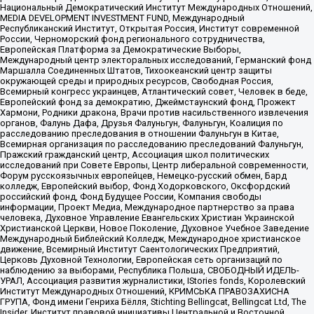
Национальный Демократический Институт Международных Отношений,
MEDIA DEVELOPMENT INVESTMENT FUND, Международный
Республиканский Институт, Открытая Россия, Институт современной
России, Черноморский фонд регионального сотрудничества,
Европейская Платформа за Демократические Выборы,
Международный центр электоральных исследований, Германский фонд
Маршалла Соединенных Штатов, Тихоокеанский центр защиты
окружающей среды и природных ресурсов, Свободная Россия,
Всемирный конгресс украинцев, Атлантический совет, Человек в беде,
Европейский фонд за демократию, Джеймстаунский фонд, Прожект
Хармони, Родники дракона, Врачи против насильственного извлечения
органов, Фалунь Дафа, Друзья Фалуньгун, Фалуньгун, Коалиция по
расследованию преследования в отношении Фалуньгун в Китае,
Всемирная организация по расследованию преследований Фалуньгун,
Пражский гражданский центр, Ассоциация школ политических
исследований при Совете Европы, Центр либеральной современности,
Форум русскоязычных европейцев, Немецко-русский обмен, Бард
колледж, Европейский выбор, Фонд Ходорковского, Оксфордский
российский фонд, Фонд Будущее России, Компания свободы
информации, Проект Медиа, Международное партнерство за права
человека, Духовное Управление Евангельских Христиан Украинской
Христианской Церкви, Новое Поколение, Духовное Учебное Заведение
Международный Библейский Колледж, Международное христианское
движение, Всемирный Институт Саентологических Предприятий,
Церковь Духовной Технологии, Европейская сеть организаций по
наблюдению за выборами, Республика Польша, СВОБОДНЫЙ ИДЕЛЬ-
УРАЛ, Ассоциация развития журналистики, IStories fonds, Королевский
Институт Международных Отношений, КРИМСЬКА ПРАВОЗАХИСНА
ГРУПА, Фонд имени Генриха Бёлля, Stichting Bellingcat, Bellingcat Ltd, The
Insider, Институт правовой инициативы Центральной и Восточной