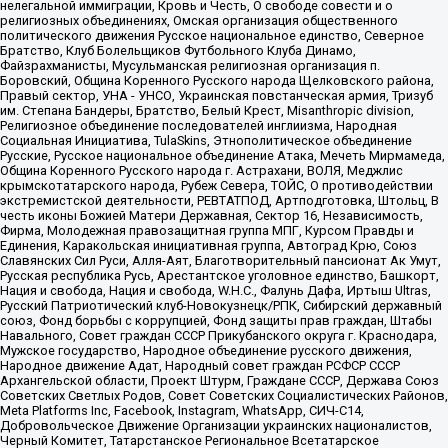
нелегальной иммиграции, Кровь и Честь, О свободе совести и о
религиозных объединениях, Омская организация общественного
политического движения Русское национальное единство, Северное
Братство, Клуб Болельщиков Футбольного Клуба Динамо,
Файзрахманисты, Мусульманская религиозная организация п.
Боровский, Община Коренного Русского народа Щелковского района,
Правый сектор, УНА - УНСО, Украинская повстанческая армия, Тризуб
им. Степана Бандеры, Братство, Белый Крест, Misanthropic division,
Религиозное объединение последователей инглиизма, Народная
Социальная Инициатива, TulaSkins, Этнополитическое объединение
Русские, Русское национальное объединение Атака, Мечеть Мирмамеда,
Община Коренного Русского народа г. Астрахани, ВОЛЯ, Меджлис
крымскотатарского народа, Рубеж Севера, ТОЙС, О противодействии
экстремистской деятельности, РЕВТАТПОД, Артподготовка, Штольц, В
честь иконы Божией Матери Державная, Сектор 16, Независимость,
Фирма, Молодежная правозащитная группа МПГ, Курсом Правды и
Единения, Каракольская инициативная группа, Автоград Крю, Союз
Славянских Сил Руси, Алля-Аят, Благотворительный пансионат Ак Умут,
Русская республика Русь, Арестантское уголовное единство, Башкорт,
Нация и свобода, Нация и свобода, W.H.С., Фалунь Дафа, Иртыш Ultras,
Русский Патриотический клуб-Новокузнецк/РПК, Сибирский державный
союз, Фонд борьбы с коррупцией, Фонд защиты прав граждан, Штабы
Навального, Совет граждан СССР Прикубанского округа г. Краснодара,
Мужское государство, Народное объединение русского движения,
Народное движение Адат, Народный совет граждан РСФСР СССР
Архангельской области, Проект Штурм, Граждане СССР, Держава Союз
Советских Светлых Родов, Совет Советских Социалистических Районов,
Meta Platforms Inc, Facebook, Instagram, WhatsApp, СИЧ-С14,
Добровольческое Движение Организации украинских националистов,
Черный Комитет, Татарстанское Региональное Всетатарское