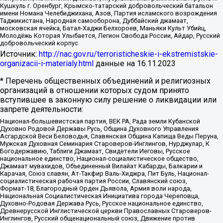
Кушкуль г. Оренбург, Крымско-татарский добровольческий батальон
имени Номана Челебиджихана, Азов, Партия исламского возрождения
Таджикистана, Народная самооборона, Дуббайский джамаат,
московская ячейка, Батал-Хаджи Белхороев, Маньяки Культ Убийц,
Молодёжь Которая Улыбается, Легион Свобода России, Айдар, Русский
добровольческий корпус
Источник:
http://nac.gov.ru/terroristicheskie-i-ekstremistskie-
organizacii-i-materialy.html
данные на
16.11.2023
* Перечень общественных объединений и религиозных
организаций в отношении которых судом принято
вступившее в законную силу решение о ликвидации или
запрете деятельности:
Национал-большевистская партия, ВЕК РА, Рада земли Кубанской
Духовно Родовой Державы Русь, Община Духовного Управления
Асгардской Веси Беловодья, Славянская Община Капища Веды Перуна,
Мужская Духовная Семинария Староверов-Инглингов, Нурджулар, К
Богодержавию, Таблиги Джамаат, Свидетели Иеговы, Русское
национальное единство, Национал-социалистическое общество,
Джамаат мувахидов, Объединенный Вилайат Кабарды, Балкарии и
Карачая, Союз славян, Ат-Такфир Валь-Хиджра, Пит Буль, Национал-
социалистическая рабочая партия России, Славянский союз,
Формат-18, Благородный Орден Дьявола, Армия воли народа,
Национальная Социалистическая Инициатива города Череповца,
Духовно-Родовая Держава Русь, Русское национальное единство,
Древнерусской Инглистической церкви Православных Староверов-
Инглингов, Русский общенациональный союз, Движение против