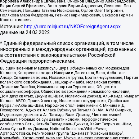
Королева Александра Евгеньевна, Смирнов Владимир Александрович,
Вицин Сергей Ефимович, Золотухин Борис Андреевич, Левинсон Лев
Семенович, Локшина Татьяна Иосифовна, Орлов Олег Петрович,
Полякова Мара Федоровна, Резник Генри Маркович, Захаров Герман
Константинович
Источник:
http://unro.minjust.ru/NKOForeignAgent.aspx
данные на
24.03.2022
* Единый федеральный список организаций, в том числе
иностранных и международных организаций, признанных
в соответствии с законодательством Российской
Федерации террористическими:
Высший военный Маджлисуль Шура Объединенных сил моджахедов
Кавказа, Конгресс народов Ичкерии и Дагестана, База, Асбат аль-
Ансар, Священная война, Исламская группа, Братья-мусульмане, Партия
исламского освобождения, Лашкар-И-Тайба, Исламская группа,
Движение Талибан, Исламская партия Туркестана, Общество
социальных реформ, Общество возрождения исламского наследия,
Дом двух святых, Джунд аш-Шам, Исламский джихад, Аль-Каида, Имарат
Кавказ, АБТО, Правый сектор, Исламское государство, Джабха аль-
Нусра ли-Ахль аш-Шам, Народное ополчение имени К. Минина и Д.
Пожарского, Аджр от Аллаха Субхану уа Тагьаля SHAM, АУМ Синрике,
Муджахеды джамаата Ат-Тавхида Валь-Джихад, Чистопольский
Джамаат, Рохнамо ба суи давлати исломи, Террористическое
сообщество Сеть, Катиба Таухид валь-Джихад, Хайят Тахрир аш-Шам,
Ахлю Сунна Валь Джамаа, National Socialism/White Power,
Артподготовка, Религиозная группа “Джамаат “Красный пахарь”,
Колумбайн, Хатлонский джамаат, Мусульманская религиозная группа п.