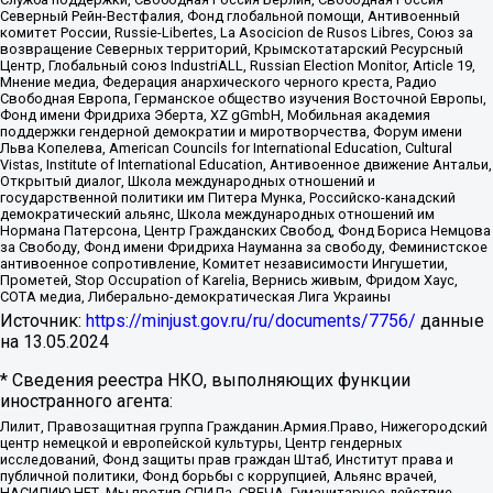
Северный Рейн-Вестфалия, Фонд глобальной помощи, Антивоенный
комитет России, Russie-Libertes, La Asocicion de Rusos Libres, Союз за
возвращение Северных территорий, Крымскотатарский Ресурсный
Центр, Глобальный союз IndustriALL, Russian Election Monitor, Article 19,
Мнение медиа, Федерация анархического черного креста, Радио
Свободная Европа, Германское общество изучения Восточной Европы,
Фонд имени Фридриха Эберта, XZ gGmbH, Мобильная академия
поддержки гендерной демократии и миротворчества, Форум имени
Льва Копелева, American Councils for International Education, Cultural
Vistas, Institute of International Education, Антивоенное движение Антальи,
Открытый диалог, Школа международных отношений и
государственной политики им Питера Мунка, Российско-канадский
демократический альянс, Школа международных отношений им
Нормана Патерсона, Центр Гражданских Свобод, Фонд Бориса Немцова
за Свободу, Фонд имени Фридриха Науманна за свободу, Феминистское
антивоенное сопротивление, Комитет независимости Ингушетии,
Прометей, Stop Occupation of Karelia, Вернись живым, Фридом Хаус,
СОТА медиа, Либерально-демократическая Лига Украины
Источник:
https://minjust.gov.ru/ru/documents/7756/
данные
на
13.05.2024
* Сведения реестра НКО, выполняющих функции
иностранного агента:
Лилит, Правозащитная группа Гражданин.Армия.Право, Нижегородский
центр немецкой и европейской культуры, Центр гендерных
исследований, Фонд защиты прав граждан Штаб, Институт права и
публичной политики, Фонд борьбы с коррупцией, Альянс врачей,
НАСИЛИЮ.НЕТ, Мы против СПИДа, СВЕЧА, Гуманитарное действие,