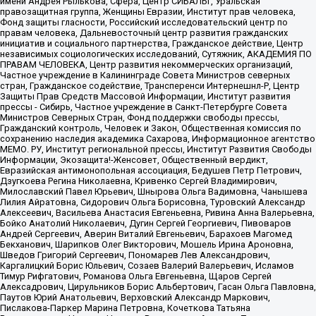
имени Андрея Рылькова, Сфера, Центр СИБАЛЬТ, Уральская
правозащитная группа, Женщины Евразии, Институт прав человека,
Фонд защиты гласности, Российский исследовательский центр по
правам человека, Дальневосточный центр развития гражданских
инициатив и социального партнерства, Гражданское действие, Центр
независимых социологических исследований, Сутяжник, АКАДЕМИЯ ПО
ПРАВАМ ЧЕЛОВЕКА, Центр развития некоммерческих организаций,
Частное учреждение в Калининграде Совета Министров северных
стран, Гражданское содействие, Трансперенси Интернешнл-Р, Центр
Защиты Прав Средств Массовой Информации, Институт развития
прессы - Сибирь, Частное учреждение в Санкт-Петербурге Совета
Министров Северных Стран, Фонд поддержки свободы прессы,
Гражданский контроль, Человек и Закон, Общественная комиссия по
сохранению наследия академика Сахарова, Информационное агентство
МЕМО. РУ, Институт региональной прессы, Институт Развития Свободы
Информации, Экозащита!-Женсовет, Общественный вердикт,
Евразийская антимонопольная ассоциация, Бедушев Петр Петрович,
Дзугкоева Регина Николаевна, Кривенко Сергей Владимирович,
Милославский Павел Юрьевич, Шнырова Ольга Вадимовна, Чанышева
Лилия Айратовна, Сидорович Ольга Борисовна, Туровский Александр
Алексеевич, Васильева Анастасия Евгеньевна, Ривина Анна Валерьевна,
Бойко Анатолий Николаевич, Дугин Сергей Георгиевич, Пивоваров
Андрей Сергеевич, Аверин Виталий Евгеньевич, Барахоев Магомед
Бекханович, Шарипков Олег Викторович, Мошель Ирина Ароновна,
Шведов Григорий Сергеевич, Пономарев Лев Александрович,
Каргалицкий Борис Юльевич, Созаев Валерий Валерьевич, Исламов
Тимур Рифгатович, Романова Ольга Евгеньевна, Щаров Сергей
Алексадрович, Цирульников Борис Альбертович, Гасан Ольга Павловна,
Паутов Юрий Анатольевич, Верховский Александр Маркович,
Пислакова-Паркер Марина Петровна, Кочеткова Татьяна