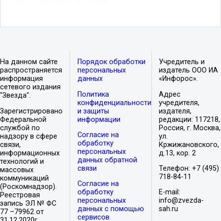
На данном сайте
Порядок обработки
Учредитель и
распространяется
персональных
издатель ООО ИА
информация
данных
«Инфорос».
сетевого издания
Политика
Адрес
"Звезда".
конфиденциальности
учредителя,
Зарегистрировано
и защиты
издателя,
Федеральной
информации
редакции: 117218,
службой по
Россия, г. Москва,
Согласие на
надзору в сфере
ул.
обработку
связи,
Кржижановского,
персональных
информационных
д.13, кор. 2
данных обратной
технологий и
связи
Телефон: +7 (495)
массовых
718-84-11
коммуникаций
Согласие на
(Роскомнадзор).
обработку
E-mail:
Реестровая
персональных
info@zvezda-
запись ЭЛ № ФС
данных с помощью
sah.ru
77 –79962 от
сервисов
31.12.2020г.