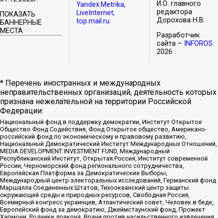
И.О. главного
Yandex.Metrika,
редактора
LiveInternet,
ПОКАЗАТЬ
Дорохова Н.В.
top.mail.ru
БАННЕРНЫЕ
МЕСТА
Разработчик
сайта –
INFOROS
2026
* Перечень иностранных и международных
неправительственных организаций, деятельность которых
признана нежелательной на территории Российской
Федерации:
Национальный фонд в поддержку демократии, Институт Открытое
Общество Фонд Содействия, Фонд Открытое общество, Американо-
российский фонд по экономическому и правовому развитию,
Национальный Демократический Институт Международных Отношений,
MEDIA DEVELOPMENT INVESTMENT FUND, Международный
Республиканский Институт, Открытая Россия, Институт современной
России, Черноморский фонд регионального сотрудничества,
Европейская Платформа за Демократические Выборы,
Международный центр электоральных исследований, Германский фонд
Маршалла Соединенных Штатов, Тихоокеанский центр защиты
окружающей среды и природных ресурсов, Свободная Россия,
Всемирный конгресс украинцев, Атлантический совет, Человек в беде,
Европейский фонд за демократию, Джеймстаунский фонд, Прожект
Хармони, Родники дракона, Врачи против насильственного извлечения