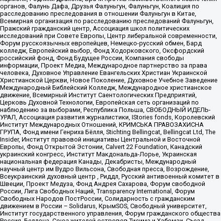
органов, Фалунь Дафа, Друзья Фалуньгун, Фалуньгун, Коалиция по
расследованию преследования в отношении Фалуньгун в Китае,
Всемирная организация по расследованию преследований Фалуньгун,
Пражский гражданский центр, Ассоциация школ политических
исследований при Совете Европы, Центр либеральной современности,
Форум русскоязычных европейцев, Немецко-русский обмен, Бард
колледж, Европейский выбор, Фонд Ходорковского, Оксфордский
российский фонд, Фонд Будущее России, Компания свободы
информации, Проект Медиа, Международное партнерство за права
человека, Духовное Управление Евангельских Христиан Украинской
Христианской Церкви, Новое Поколение, Духовное Учебное Заведение
Международный Библейский Колледж, Международное христианское
движение, Всемирный Институт Саентологических Предприятий,
Церковь Духовной Технологии, Европейская сеть организаций по
наблюдению за выборами, Республика Польша, СВОБОДНЫЙ ИДЕЛЬ-
УРАЛ, Ассоциация развития журналистики, IStories fonds, Королевский
Институт Международных Отношений, КРИМСЬКА ПРАВОЗАХИСНА
ГРУПА, Фонд имени Генриха Бёлля, Stichting Bellingcat, Bellingcat Ltd, The
Insider, Институт правовой инициативы Центральной и Восточной
Европы, Фонд Открытой Эстонии, Calvert 22 Foundation, Канадский
украинский конгресс, Институт Макдональда-Лорье, Украинская
национальная федерация Канады, Декабристы, Международный
научный центр им Вудро Вильсона, Свободная пресса, Возрождение,
Всеукраинский духовный центр , Риддл, Русский антивоенный комитет в
Швеции, Проект Медуза, Фонд Андрея Сахарова, Форум свободной
России, Лига Свободных Наций, Transparеncy International, Форум
Свободных Народов ПостРоссии, Солидарность с гражданским
движением в России – Solidarus, КрымSOS, Свободный университет,
Институт государственного управления, Форум гражданского общества
Россия, Беллона, Союз жителей островов Тисима и Хабомаи, Съезд