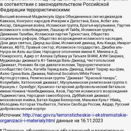
в соответствии с законодательством Российской
Федерации террористическими:
Высший военный Маджлисуль Шура Объединенных сил моджахедов
Кавказа, Конгресс народов Ичкерии и Дагестана, База, Асбат аль-
Ансар, Священная война, Исламская группа, Братья-мусульмане, Партия
исламского освобождения, Лашкар-И-Тайба, Исламская группа,
Движение Талибан, Исламская партия Туркестана, Общество
социальных реформ, Общество возрождения исламского наследия,
Дом двух святых, Джунд аш-Шам, Исламский джихад, Аль-Каида, Имарат
Кавказ, АБТО, Правый сектор, Исламское государство, Джабха аль-
Нусра ли-Ахль аш-Шам, Народное ополчение имени К. Минина и Д.
Пожарского, Аджр от Аллаха Субхану уа Тагьаля SHAM, АУМ Синрике,
Муджахеды джамаата Ат-Тавхида Валь-Джихад, Чистопольский
Джамаат, Рохнамо ба суи давлати исломи, Террористическое
сообщество Сеть, Катиба Таухид валь-Джихад, Хайят Тахрир аш-Шам,
Ахлю Сунна Валь Джамаа, National Socialism/White Power,
Артподготовка, Религиозная группа “Джамаат “Красный пахарь”,
Колумбайн, Хатлонский джамаат, Мусульманская религиозная группа п.
Кушкуль г. Оренбург, Крымско-татарский добровольческий батальон
имени Номана Челебиджихана, Азов, Партия исламского возрождения
Таджикистана, Народная самооборона, Дуббайский джамаат,
московская ячейка, Батал-Хаджи Белхороев, Маньяки Культ Убийц,
Молодёжь Которая Улыбается, Легион Свобода России, Айдар, Русский
добровольческий корпус
Источник:
http://nac.gov.ru/terroristicheskie-i-ekstremistskie-
organizacii-i-materialy.html
данные на
16.11.2023
* Перечень общественных объединений и религиозных