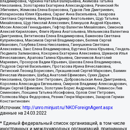
Владимировна, Чуркина Наталья Валерьевна, Акимова Татьяна
Николаевна, Золотарева Екатерина Александровна, Рачинский Ян
Збигневич, Жемкова Елена Борисовна, Гудков Лев Дмитриевич,
Илларионова Юлия Юрьевна, Саранг Анна Васильевна, Захарова
Светлана Сергеевна, Аверин Владимир Анатольевич, Щур Татьяна
Михайловна, Щур Николай Алексеевич, Блинушов Андрей Юрьевич,
Мосин Алексей Геннадьевич, Гефтер Валентин Михайлович, Симонов
Алексей Кириллович, Флиге Ирина Анатольевна, Мельникова Валентина
Дмитриевна, Вититинова Елена Владимировна, Баженова Светлана
Куприяновна, Максимов Сергей Владимирович, Беляев Сергей
Иванович, Голубева Елена Николаевна, Ганнушкина Светлана
Алексеевна, Закс Елена Владимировна, Буртина Елена Юрьевна, Гендель
Людмила Залмановна, Кокорина Екатерина Алексеевна, Шуманов Илья
Вячеславович, Арапова Галина Юрьевна, Свечников Анатолий
Мариевич, Прохоров Вадим Юрьевич, Шахова Елена Владимировна,
Подузов Сергей Васильевич, Протасова Ирина Вячеславовна,
Литинский Леонид Борисович, Лукашевский Сергей Маркович, Бахмин
Вячеслав Иванович, Шабад Анатолий Ефимович, Сухих Дарья
Николаевна, Орлов Олег Петрович, Добровольская Анна Дмитриевна,
Королева Александра Евгеньевна, Смирнов Владимир Александрович,
Вицин Сергей Ефимович, Золотухин Борис Андреевич, Левинсон Лев
Семенович, Локшина Татьяна Иосифовна, Орлов Олег Петрович,
Полякова Мара Федоровна, Резник Генри Маркович, Захаров Герман
Константинович
Источник:
http://unro.minjust.ru/NKOForeignAgent.aspx
данные на
24.03.2022
* Единый федеральный список организаций, в том числе
иностранных и международных организаций, признанных