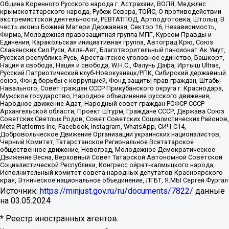
Община Коренного Русского народа г. Астрахани, ВОЛЯ, Меджлис
крымскотатарского народа, Рубеж Севера, ТОЙС, О противодействии
экстремистской деятельности, РЕВТАТПОД, Артподготовка, Штольц, В
честь иконы Божией Матери Державная, Сектор 16, Независимость,
Фирма, Молодежная правозащитная группа МПГ, Курсом Правды и
Единения, Каракольская инициативная группа, Автоград Крю, Союз
Славянских Сил Руси, Алля-Аят, Благотворительный пансионат Ак Умут,
Русская республика Русь, Арестантское уголовное единство, Башкорт,
Нация и свобода, Нация и свобода, W.H.С., Фалунь Дафа, Иртыш Ultras,
Русский Патриотический клуб-Новокузнецк/РПК, Сибирский державный
союз, Фонд борьбы с коррупцией, Фонд защиты прав граждан, Штабы
Навального, Совет граждан СССР Прикубанского округа г. Краснодара,
Мужское государство, Народное объединение русского движения,
Народное движение Адат, Народный совет граждан РСФСР СССР
Архангельской области, Проект Штурм, Граждане СССР, Держава Союз
Советских Светлых Родов, Совет Советских Социалистических Районов,
Meta Platforms Inc, Facebook, Instagram, WhatsApp, СИЧ-С14,
Добровольческое Движение Организации украинских националистов,
Черный Комитет, Татарстанское Региональное Всетатарское
общественное движение, Невоград, Молодежное Демократическое
Движение Весна, Верховный Совет Татарской Автономной Советской
Социалистической Республики, Конгресс ойрат-калмыцкого народа,
Исполнительный комитет совета народных депутатов Красноярского
края, Этническое национальное объединение, ЛГБТ, Я.МЫ Сергей Фургал
Источник:
https://minjust.gov.ru/ru/documents/7822/
данные
на
03.05.2024
* Реестр иностранных агентов: