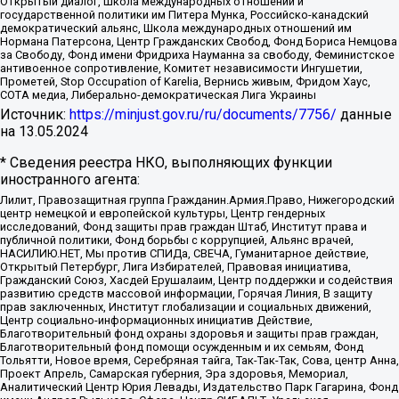
Открытый диалог, Школа международных отношений и
государственной политики им Питера Мунка, Российско-канадский
демократический альянс, Школа международных отношений им
Нормана Патерсона, Центр Гражданских Свобод, Фонд Бориса Немцова
за Свободу, Фонд имени Фридриха Науманна за свободу, Феминистское
антивоенное сопротивление, Комитет независимости Ингушетии,
Прометей, Stop Occupation of Karelia, Вернись живым, Фридом Хаус,
СОТА медиа, Либерально-демократическая Лига Украины
Источник:
https://minjust.gov.ru/ru/documents/7756/
данные
на
13.05.2024
* Сведения реестра НКО, выполняющих функции
иностранного агента:
Лилит, Правозащитная группа Гражданин.Армия.Право, Нижегородский
центр немецкой и европейской культуры, Центр гендерных
исследований, Фонд защиты прав граждан Штаб, Институт права и
публичной политики, Фонд борьбы с коррупцией, Альянс врачей,
НАСИЛИЮ.НЕТ, Мы против СПИДа, СВЕЧА, Гуманитарное действие,
Открытый Петербург, Лига Избирателей, Правовая инициатива,
Гражданский Союз, Хасдей Ерушалаим, Центр поддержки и содействия
развитию средств массовой информации, Горячая Линия, В защиту
прав заключенных, Институт глобализации и социальных движений,
Центр социально-информационных инициатив Действие,
Благотворительный фонд охраны здоровья и защиты прав граждан,
Благотворительный фонд помощи осужденным и их семьям, Фонд
Тольятти, Новое время, Серебряная тайга, Так-Так-Так, Сова, центр Анна,
Проект Апрель, Самарская губерния, Эра здоровья, Мемориал,
Аналитический Центр Юрия Левады, Издательство Парк Гагарина, Фонд