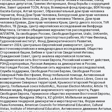
народных депутатов, Гринпис Интернешнл, Фонд борьбы с коррупцией
Инк, Завет церквей TCCN, Агора, Всемирный фонд природы, BDR Novaja
Gazeta-Europe, Алтай проект, Образовательный дом прав человека
Чернигов, Фонд Дом Прав Человека, Белорусский дом прав человека
имени Бориса Звозскова, Дом прав человека Тбилиси, Дом прав
человека Ереван, Дом прав человека Крым, Центр дикого лосося, TVR
Studios, ТВ Дождь, Центр европейских исследований им Вилфрида
Мартенса, Сетевое объединение журналистов расследователей,
АЛЛАТРА, За свободную Россию, Свободная Бурятия, Uralic, UnKremlin,
Международная федерация транспортных рабочих, ИстЧам Финланд,
Гудзоновский институт, Фонд Демократического Развития,
Комитет-2024, Центрально-Европейский университет, Центр
восточноевропейских и международных исследований, Общество
Сторожевой башни, Библии и трактатов Свидетелей Иеговы,
Гражданский Совет, Центр анализа европейской политики,
Академическая сеть Восточная Европа, Российский комитет действия,
РЭНД корпорейшн, Русская Америка за демократию в России,
Настоящая Россия, Глобальная сеть журналистов-расследователей,
Служба поддержки, Свободная Россия Берлин, Свободная Россия
Северный Рейн-Вестфалия, Фонд глобальной помощи, Антивоенный
комитет России, Russie-Libertes, La Asocicion de Rusos Libres, Союз за
возвращение Северных территорий, Крымскотатарский Ресурсный
Центр, Глобальный союз IndustriALL, Russian Election Monitor, Article 19,
Мнение медиа, Федерация анархического черного креста, Радио
Свободная Европа, Германское общество изучения Восточной Европы,
Фонд имени Фридриха Эберта, XZ gGmbH, Мобильная академия
поддержки гендерной демократии и миротворчества, Форум имени
Льва Копелева, American Councils for International Education, Cultural
Vistas, Institute of International Education, Антивоенное движение Антальи,