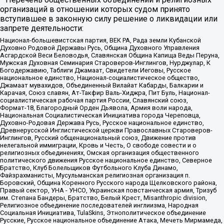
организаций в отношении которых судом принято
вступившее в законную силу решение о ликвидации или
запрете деятельности:
Национал-большевистская партия, ВЕК РА, Рада земли Кубанской
Духовно Родовой Державы Русь, Община Духовного Управления
Асгардской Веси Беловодья, Славянская Община Капища Веды Перуна,
Мужская Духовная Семинария Староверов-Инглингов, Нурджулар, К
Богодержавию, Таблиги Джамаат, Свидетели Иеговы, Русское
национальное единство, Национал-социалистическое общество,
Джамаат мувахидов, Объединенный Вилайат Кабарды, Балкарии и
Карачая, Союз славян, Ат-Такфир Валь-Хиджра, Пит Буль, Национал-
социалистическая рабочая партия России, Славянский союз,
Формат-18, Благородный Орден Дьявола, Армия воли народа,
Национальная Социалистическая Инициатива города Череповца,
Духовно-Родовая Держава Русь, Русское национальное единство,
Древнерусской Инглистической церкви Православных Староверов-
Инглингов, Русский общенациональный союз, Движение против
нелегальной иммиграции, Кровь и Честь, О свободе совести и о
религиозных объединениях, Омская организация общественного
политического движения Русское национальное единство, Северное
Братство, Клуб Болельщиков Футбольного Клуба Динамо,
Файзрахманисты, Мусульманская религиозная организация п.
Боровский, Община Коренного Русского народа Щелковского района,
Правый сектор, УНА - УНСО, Украинская повстанческая армия, Тризуб
им. Степана Бандеры, Братство, Белый Крест, Misanthropic division,
Религиозное объединение последователей инглиизма, Народная
Социальная Инициатива, TulaSkins, Этнополитическое объединение
Русские, Русское национальное объединение Атака, Мечеть Мирмамеда,