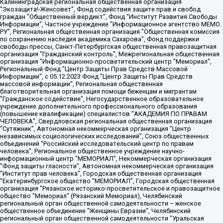
Калининградская региональная общественная организация "Экозащита!-Женсовет", Фонд содействия защите прав и свобод граждан "Общественный вердикт", Фонд "Институт Развития Свободы Информации", Частное учреждение "Информационное агентство МЕМО. РУ", Региональная общественная организация "Общественная комиссия по сохранению наследия академика Сахарова", Фонд поддержки свободы прессы, Санкт-Петербургская общественная правозащитная организация "Гражданский контроль", Межрегиональная общественная организация "Информационно-просветительский центр "Мемориал", Региональный Фонд "Центр Защиты Прав Средств Массовой Информации", с 05.12.2023 Фонд "Центр Защиты Прав Средств массовой информации", Региональная общественная благотворительная организация помощи беженцам и мигрантам "Гражданское содействие", Негосударственное образовательное учреждение дополнительного профессионального образования (повышение квалификации) специалистов "АКАДЕМИЯ ПО ПРАВАМ ЧЕЛОВЕКА", Свердловская региональная общественная организация "Сутяжник", Автономная некоммерческая организация "Центр независимых социологических исследований", Союз общественных объединений "Российский исследовательский центр по правам человека", Региональное общественное учреждение научно-информационный центр "МЕМОРИАЛ", Некоммерческая организация "Фонд защиты гласности", Автономная некоммерческая организация "Институт прав человека", Городская общественная организация "Екатеринбургское общество "МЕМОРИАЛ", Городская общественная организация "Рязанское историко-просветительское и правозащитное общество "Мемориал" (Рязанский Мемориал), Челябинский региональный орган общественной самодеятельности – женское общественное объединение "Женщины Евразии", Челябинский региональный орган общественной самодеятельности "Уральская правозащитная группа", Фонд содействия защите здоровья и социальной справедливости имени Андрея Рылькова, Автономная Некоммерческая Организация "Аналитический Центр Юрия Левады", Автономная некоммерческая организация социальной поддержки населения "Проект Апрель", Региональная общественная организация помощи женщинам и детям, находящимся в кризисной ситуации "Информационно-методический центр "Анна", Фонд содействия развитию массовых коммуникаций и правовому просвещению "Так-так-Так", Фонд содействия устойчивому развитию "Серебряная тайга", Свердловский региональный общественный фонд социальных проектов "Новое время", "Idel.Реалии", Кавказ.Реалии, Крым.Реалии, Телеканал Настоящее Время, Татаро-башкирская служба Радио Свобода (Azatliq Radiosi), Радио Свободная Европа/Радио Свобода (PCE/PC), "Сибирь.Реалии", "Фактограф", Благотворительный фонд помощи осужденным и их семьям, Автономная некоммерческая организация "Институт глобализации и социальных движений", Фонд "В защиту прав заключенных", Частное учреждение "Центр поддержки и содействия развитию средств массовой информации", Пензенский региональный общественный благотворительный фонд "Гражданский союз", "Север.Реалии", Некоммерческая организация Фонд "Правовая инициатива", Общество с ограниченной ответственностью "Радио Свободная Европа/Радио Свобода", Чешское информационное агентство "MEDIUM-ORIENT", Красноярская региональная общественная организация "Мы против СПИДа", Камалягин Денис Николаевич, Маркелов Сергей Евгеньевич, Пономарев Лев Александрович, Савицкая Людмила Алексеевна, Автономная некоммерческая организация "Центр по работе с проблемой насилия "НАСИЛИЮ.НЕТ", Межрегиональный профессиональный союз работников здравоохранения "Альянс врачей", Юридическое лицо, зарегистрированное в Латвийской Республике, SIA "Medusa Project" (регистрационный номер 40103797863, дата регистрации 10.06.2014), Некоммерческая организация "Фонд по борьбе с коррупцией", Автономная некоммерческая организация "Институт права и публичной политики", Баданин Роман Сергеевич, Гликин Максим Александрович, Железнова Мария Михайловна, Лукьянова Юлия Сергеевна, Маетная Елизавета Витальевна, Маняхин Петр Борисович, Чуракова Ольга Владимировна, Ярош Юлия Петровна, Юридическое лицо "The Insider SIA", зарегистрированное в Риге, Латвийская Республика (дата регистрации 26.06.2015), являющееся администратором доменного имени интернет-издания "The Insider SIA", https://theins.ru, Постернак Алексей Евгеньевич, Рубин Михаил Аркадьевич, Анин Роман Александрович, Юридическое лицо Istories fonds, зарегистрированное в Латвийской Республике (регистрационный номер 50008295751, дата регистрации 24.02.2020), Великовский Дмитрий Александрович, Долинина Ирина Николаевна, Мароховская Алеся Алексеевна, Шлейнов Роман Юрьевич, Шмагун Олеся Валентиновна, Общество с ограниченной ответственностью "Альтаир 2021", Общество с ограниченной ответственностью "Вега 2021", Общество с ограниченной ответственностью "Главный редактор 2021", Общество с ограниченной ответственностью "Ромашки монолит", Важенков Артем Валерьевич, Ивановская областная общественная организация "Центр гендерных исследований", Гурман Юрий Альбертович, Медиапроект "ОВД-Инфо", Егоров Владимир Владимирович, Жилинский Владимир Александрович, Общество с ограниченной ответственностью "ЗП", Иванова София Юрьевна, Карезина Инна Павловна, Кильтау Екатерина Викторовна, Петров Алексей Викторович, Пискунов Сергей Евгеньевич, Смирнов Сергей Сергеевич, Тихонов Михаил Сергеевич, Общество с ограниченной ответственностью "ЖУРНАЛИСТ-ИНОСТРАННЫЙ АГЕНТ", Арапова Галина Юрьевна, Вольтская Татьяна Анатольевна, Американская компания "Mason G.E.S. Anonymous Foundation" (США), являющаяся владельцем интернет-издания https://mnews.world/, Компания "Stichting Bellingcat", зарегистрированная в Нидерландах (дата регистрации 11.07.2018), Захаров Андрей Вячеславович, Клепиковская Екатерина Дмитриевна, Общество с ограниченной ответственностью "МЕМО", Перл Роман Александрович, Симонов Евгений Алексеевич, Соловьева Елена Анатольевна, Сотников Даниил Владимирович, Сурначева Елизавета Дмитриевна, Автономная некоммерческая организация по защите прав человека и информированию населения "Якутия – Наше Мнение", Общество с ограниченной ответственностью "Москоу диджитал медиа", с 26.01.2023 Общество с ограниченной ответственностью "Чайка Белые сады", Ветошкина Валерия Валерьевна, Заговора Максим Александрович, Межрегиональное общественное движение "Российская ЛГБТ - сеть", Оленичев Максим Владимирович, Павлов Иван Юрьевич, Скворцова Елена Сергеевна, Общество с ограниченной ответственностью "Как бы инагент", Кочетков Игорь Викторович, Общество с ограниченной ответственностью "Честные выборы", Еланчик Олег Александрович, Общество с ограниченной ответственностью "Нобелевский призыв", Гималова Регина Эмилевна, Григорьев Андрей Валерьевич, Григорьева Алина Александровна, Ассоциация по содействию защите прав призывников, альтернативнослужащих и военнослужащих "Правозащитная группа "Гражданин.Армия.Право", Хисамова Регина Фаритовна, Автономная некоммерческая организация по реализации социально-правовых программ "Лилит", Дальневосточное общественное движение "Маяк", Санкт-Петербургская ЛГБТ-инициативная группа "Выход", Инициативная группа ЛГБТ+ "Реверс", Алексеев Андрей Викторович, Бекбулатова Таисия Львовна, Беляев Иван Михайлович, Владыкина Елена Сергеевна, Гельман Марат Александрович, Никульшина Вероника Юрьевна, Толоконникова Надежда Андреевна, Шендерович Виктор Анатольевич, Общество с ограниченной ответственностью "Данное сообщение", Общество с ограниченной ответственностью Издательский дом "Новая глава", Айнбиндер Александра Александровна, Московский комьюнити-центр для ЛГБТ+инициатив, Благотворительный фонд развития филантропии, Deutsche Welle (Германия, Kurt-Schumacher-Strasse 3, 53113 Bonn), Борзунова Мария Михайловна, Воробьев Виктор Викторович, Голубева Анна Львовна, Константинова Алла Михайловна, Малкова Ирина Владимировна, Мурадов Мурад Абдулгалимович, Осетинская Елизавета Николаевна, Понасенков Евгений Николаевич, Ганапольский Матвей Юрьевич, Киселев Евгений Алексеевич, Борухович Ирина Григорьевна, Дремин Иван Тимофеевич, Дубровский Дмитрий Викторович, Красноярская региональная общественная организация поддержки и развития альтернативных образовательных технологий и межкультурных коммуникаций "ИНТЕРРА", Маяковская Екатерина Алексеевна, Фейгин Марк Захарович, Филимонов Андрей Викторович, Дзугкоева Регина Николаевна, Доброхотов Роман Александрович, Дудь Юрий Александрович, Елкин Сергей Владимирович, Кругликов Кирилл Игоревич, Сабунаева Мария Леонидовна, Семенов Алексей Владимирович, Шаинян Карен Багратович, Шульман Екатерина Михайловна, Асафьев Артур Валерьевич, Вахштайн Виктор Семенович, Венедиктов Алексей Алексеевич, Лушникова Екатерина Евгеньевна, Волков Леонид Михайлович, Невзоров Александр Глебович, Пархоменко Сергей Борисович, Сироткин Ярослав Николаевич, Кара-Мурза Владимир Владимирович, Баранова Наталья Владимировна, Гозман Леонид Яковлевич, Кагарлицкий Борис Юльевич, Климарев Михаил Валерьевич, Милов Владимир Станиславович, Автономная некоммерческая организация Краснодарский центр современного искусства "Типография", Моргенштерн Алишер Тагирович, Соболь Любовь Эдуардовна, Общество с ограниченной ответственностью "ЛИЗА НОРМ", Каспаров Гарри Кимович, Ходорковский Михаил Борисович, Общество с ограниченной ответственностью "Апрельские тезисы", Данилович Ирина Брониславовна, Кашин Олег Владимирович, Петров Николай Владимирович, Пивоваров Алексей Владимирович, Соколов Михаил Владимирович, Цветкова Юлия Владимировна, Чичваркин Евгений Александрович, Комитет против пыток/Команда против пыток, Общество с ограниченной ответственностью "Первый научный", Общество с ограниченной ответственностью "Вертолет и ко", Белоцерковская Вероника Борисовна, Кац Максим Евгеньевич, Лазарева Татьяна Юрьевна, Шаведдинов Руслан Табризович, Яшин Илья Валерьевич, Общество с ограниченной ответственностью "Иноагент ААВ", Алешковский Дмитрий Петрович, Альбац Евгения Марковна, Быков Дмитрий Львович, Галямина Юлия Евгеньевна, Лойко Сергей Леонидович, Мартынов Кирилл Константинович, Медведев Сергей Александрович, Крашенинников Федор Геннадиевич, Гордеева Катерина Вл