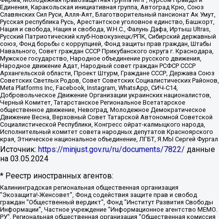
Единения, Каракольская инициативная группа, Автоград Крю, Союз
Славянских Сил Руси, Алля-Аят, Благотворительный пансионат Ак Умут,
Русская республика Русь, Арестантское уголовное единство, Башкорт,
Нация и свобода, Нация и свобода, W.H.С., Фалунь Дафа, Иртыш Ultras,
Русский Патриотический клуб-Новокузнецк/РПК, Сибирский державный
союз, Фонд борьбы с коррупцией, Фонд защиты прав граждан, Штабы
Навального, Совет граждан СССР Прикубанского округа г. Краснодара,
Мужское государство, Народное объединение русского движения,
Народное движение Адат, Народный совет граждан РСФСР СССР
Архангельской области, Проект Штурм, Граждане СССР, Держава Союз
Советских Светлых Родов, Совет Советских Социалистических Районов,
Meta Platforms Inc, Facebook, Instagram, WhatsApp, СИЧ-С14,
Добровольческое Движение Организации украинских националистов,
Черный Комитет, Татарстанское Региональное Всетатарское
общественное движение, Невоград, Молодежное Демократическое
Движение Весна, Верховный Совет Татарской Автономной Советской
Социалистической Республики, Конгресс ойрат-калмыцкого народа,
Исполнительный комитет совета народных депутатов Красноярского
края, Этническое национальное объединение, ЛГБТ, Я.МЫ Сергей Фургал
Источник:
https://minjust.gov.ru/ru/documents/7822/
данные
на
03.05.2024
* Реестр иностранных агентов:
Калининградская региональная общественная организация "Экозащита!-Женсовет", Фонд содействия защите прав и свобод граждан "Общественный вердикт", Фонд "Институт Развития Свободы Информации", Частное учреждение "Информационное агентство МЕМО. РУ", Региональная общественная организация "Общественная комиссия по сохранению наследия академика Сахарова", Фонд поддержки свободы прессы, Санкт-Петербургская общественная правозащитная организация "Гражданский контроль", Межрегиональная общественная организация "Информационно-просветительский центр "Мемориал", Региональный Фонд "Центр Защиты Прав Средств Массовой Информации", с 05.12.2023 Фонд "Центр Защиты Прав Средств массовой информации", Региональная общественная благотворительная организация помощи беженцам и мигрантам "Гражданское содействие", Негосударственное образовательное учреждение дополнительного профессионального образования (повышение квалификации) специалистов "АКАДЕМИЯ ПО ПРАВАМ ЧЕЛОВЕКА", Свердловская региональная общественная организация "Сутяжник", Автономная некоммерческая организация "Центр независимых социологических исследований", Союз общественных объединений "Российский исследовательский центр по правам человека", Региональное общественное учреждение научно-информационный центр "МЕМОРИАЛ", Некоммерческая организация "Фонд защиты гласности", Автономная некоммерческая организация "Институт прав человека", Городская общественная организация "Екатеринбургское общество "МЕМОРИАЛ", Городская общественная организация "Рязанское историко-просветительское и правозащитное общество "Мемориал" (Рязанский Мемориал), Челябинский региональный орган общественной самодеятельности – женское общественное объединение "Женщины Евразии", Челябинский региональный орган общественной самодеятельности "Уральская правозащитная группа", Фонд содействия защите здоровья и социальной справедливости имени Андрея Рылькова, Автономная Некоммерческая Организация "Аналитический Центр Юрия Левады", Автономная некоммерческая организация социальной поддержки населения "Проект Апрель", Региональная общественная организация помощи женщинам и детям, находящимся в кризисной ситуации "Информационно-методический центр "Анна", Фонд содействия развитию массовых коммуникаций и правовому просвещению "Так-так-Так", Фонд содействия устойчивому развитию "Серебряная тайга", Свердловский региональный общественный фонд социальных проектов "Новое время", "Idel.Реалии", Кавказ.Реалии, Крым.Реалии, Телеканал Настоящее Время, Татаро-башкирская служба Радио Свобода (Azatliq Radiosi), Радио Свободная Европа/Радио Свобода (PCE/PC), "Сибирь.Реалии", "Фактограф", Благотворительный фонд помощи осужденным и их семьям, Автономная некоммерческая организация "Институт глобализации и социальных движений", Фонд "В защиту прав заключенных", Частное учреждение "Центр поддержки и содействия развитию средств массовой информации", Пензенский региональный общественный благотворительный фонд "Гражданский союз", "Север.Реалии", Некоммерческая организация Фонд "Правовая инициатива", Общество с ограниченной ответственностью "Радио Свободная Европа/Радио Свобода", Чешское информационное агентство "MEDIUM-ORIENT", Красноярская региональная общественная организация "Мы против СПИДа", Камалягин Денис Николаевич, Маркелов Сергей Евгеньевич, Пономарев Лев Александрович, Савицкая Людмила Алексеевна, Автономная некоммерческая организация "Центр по работе с проблемой насилия "НАСИЛИЮ.НЕТ", Межрегиональный профессиональный союз работников здравоохранения "Альянс врачей", Юридическое лицо, зарегистрированное в Латвийской Республике, SIA "Medusa Project" (регистрационный номер 40103797863, дата регистрации 10.06.2014), Некоммерческая организация "Фонд по борьбе с коррупцией", Автономная некоммерческая организация "Институт права и публичной политики", Баданин Роман Сергеевич, Гликин Максим Александрович, Железнова Мария Михайловна, Лукьянова Юлия Сергеевна, Маетная Елизавета Витальевна, Маняхин Петр Борисович, Чуракова Ольга Владимировна, Ярош Юлия Петровна, Юридическое лицо "The Insider SIA", зарегистрированное в Риге, Латвийская Республика (дата регистрации 26.06.2015), являющееся администратором доменного имени интернет-издания "The Insider SIA", https://theins.ru, Постернак Алексей Евгеньевич, Рубин Михаил Аркадьевич, Анин Роман Александрович, Юридическое лицо Istories fonds, зарегистрированное в Латвийской Республике (регистрационный номер 50008295751, дата регистрации 24.02.2020), Великовский Дмитрий Александрович, Долинина Ирина Николаевна, Мароховская Алеся Алексеевна, Шлейнов Роман Юрьевич, Шмагун Олеся Валентиновна, Общество с ограниченной ответственностью "Альтаир 2021", Общество с ограниченной ответственностью "Вега 2021", Общество с ограниченной ответственностью "Главный редактор 2021", Общество с ограниченной ответственностью "Ромашки монолит", Важенков Артем Валерьевич, Ивановская областная общественная организация "Центр гендерных исследований", Гурман Юрий Альбертович, Медиапроект "ОВД-Инфо", Егоров Владимир Владимирович, Жилинский Владимир Александрович, Общество с ограниченной ответственностью "ЗП", Иванова София Юрьевна, Карезина Инна Павловна, Кильтау Екатерина Викторовна, Петров Алексей Викторович, Пискунов Сергей Евгеньевич, Смирнов Сергей Сергеевич, Тихонов Михаил Сергеевич, Общество с ограниченной ответственностью "ЖУРНАЛИСТ-ИНОСТРАННЫЙ АГЕНТ", Арапова Галина Юрьевна, Вольтская Татьяна Анатольевна, Американская компания "Mason G.E.S. Anonymous Foundation" (США), являющаяся владельцем интернет-издания https://mnews.world/, Компания "Stichting Bellingcat", зарегистрированная в Нидерландах (дата регистрации 11.07.2018), Захаров Андрей Вячеславович, Клепиковская Екатерина Дмитриевна, Общество с ограниченной ответственностью "МЕМО", Перл Роман Александрович, Симонов Евгений Алексеевич, Соловьева Елена Анатольевна, Сотников Даниил Владимирович, Сурначева Елизавета Дмитриевна, Автономная некоммерческая организация по защите прав человека и информированию населения "Якутия – Наше Мнение", Общество с ограниченной ответственностью "Москоу диджитал медиа", с 26.01.2023 Общество с ограниченной ответственностью "Чайка Белые сады", Ветошкина Валерия Валерьевна, Заговора Максим Александрович, Межрегиональное общественное движение "Российская ЛГБТ - сеть", Оленичев Максим Владимирович, Павлов Иван Юрьевич, Скворцова Елена Сергеевна, Общество с ограниченной ответственностью "Как бы инагент", Кочетков Игорь Викторович, Общество с ограниченной ответственностью "Честные выборы", Еланчик Олег Александрович, Общество с ограниченной ответственностью "Нобелевский призыв", Гималова Регина Эмилевна, Григорьев Андрей Валерьевич, Григорьева Алина Александровна, Ассоциация по содействию защите прав призывников, альтернативнослужащих и военнослужащих "Правозащитная группа "Гражданин.Армия.Право", Хисамова Регина Фаритовна, Автономная некоммерческая организация по реализации социально-правовых программ "Лилит", Дальневосточное общественное движение "Маяк", Санкт-Петербургская ЛГБТ-инициативная группа "Выход", Инициативная группа ЛГБТ+ "Реверс", Алексеев Андрей Викторович, Бекбулатова Таисия Львовна, Беляев Иван Михайлович, Владыкина Елена Сергеевна, Гельман Марат Александрович, Никульшина Вероника Юрьевна, Толоконникова Надежда Андреевна, Шендерович Виктор Анатольевич, Общество с ограниченной ответственностью "Данное сообщение", Общество с ограниченной ответственностью Издательский дом "Новая глава", Айнбиндер Александра Александровна, Московский комьюнити-центр для ЛГБТ+инициатив, Благотворительный фонд развития филантропии, Deutsche Welle (Германия, Kurt-Schumacher-Strasse 3, 53113 Bonn), Борзунова Мария Михайловна, Воробьев Виктор Викторович, Голубева Анна Львовна, Константинова Алла Михайловна, Малкова Ирина Владимировна, Мурадов Мурад Абдулгалимович, Осетинская Елизавета Николаевна, Понасенков Евгений Николаевич, Ганапольский Матвей Юрьевич, Киселев Евгений Алексеевич, Борухович Ирина Григорьевна, Дремин Иван Тимофеевич, Дубровский Дмитрий Викторович, Красноярская региональная общественная организация поддержки и развития альтернативных образовательных технологий и межкультурных коммуникаций "ИНТЕРРА", Маяковская Екатерина Алексеевна, Фейгин Марк Захарович, Филимонов Андрей Викторович, Дзугкоева Регина Николаевна, Доброхотов Роман Александрович, Дудь Юрий Александрович, Елкин Сергей Владимирович, Кругликов Кирилл Игоревич, Сабунаева Мария Леонидовна, Семенов Алексей Владимирович, Шаинян Карен Багратович, Шульман Екатерина Михайловна, Асафьев Артур Валерьевич, Вахштайн Виктор Семенович, Венедиктов Алексей Алексеевич, Лушникова Екатерина Евгеньевна, Волков Леонид Михайлович, Невзоров Александр Глебович, Пархоменко Сергей Борисович, Сироткин Ярослав Николаевич, Кара-Мурза Владимир Владимирович, Баранова Наталья Владимировна, Гозман Леонид Яковлевич, Кагарлицкий Борис Юльевич, Климарев Михаил Валерьевич, Милов Владимир Станиславович, Автономная некоммерческая организация Краснодарский центр современного искусства "Типография", Моргенштерн Алишер Тагирович, Соболь Любовь Эдуардовна, Общество с ограниченной ответственностью "ЛИЗА НОРМ", Каспаров Гарри Кимович, Ходорковский Михаил Борисович, Общество с ограниченной ответственностью "Апрельские тезисы", Данилович Ирина Брониславовна, Кашин Олег Владимирович, Петров Николай Владимирович, Пивоваров Алексей Владимирович, Соколов Михаил Владимирович, Цветкова Юлия Владимировна, Чичваркин Евгений Александрович, Комитет против пыток/Команда против пыток, Общество с ограниченной ответственностью "Первый научный", Общество с ограниченной ответственностью "Вертолет и ко", Белоцерковская Вероника Борисовна, Кац Максим Евгеньевич, Лазарева Татьяна Юрьевна, Шаведдинов Руслан Табризович, Яшин Илья Валерьевич, Общество с ограниченной ответственностью "Иноагент ААВ", Алешковский Дмитрий Петрович, Альбац Евгения Марковна, Быков Дмитрий Львович, Галямина Юлия Евгеньевна, Лойко Сергей Леонидович, Мартынов Кирилл Константинович, Медведев Сергей Александрович, Крашенинников Федор Геннадиевич, Гордеева Катерина Вл