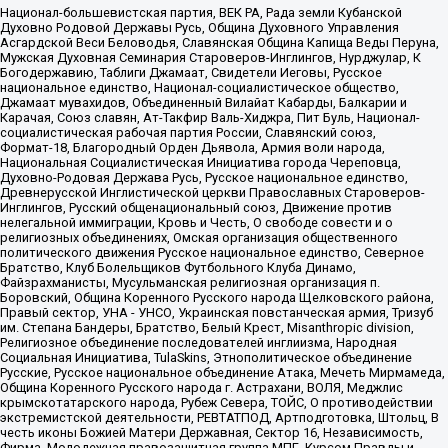
Национал-большевистская партия, ВЕК РА, Рада земли Кубанской
Духовно Родовой Державы Русь, Община Духовного Управления
Асгардской Веси Беловодья, Славянская Община Капища Веды Перуна,
Мужская Духовная Семинария Староверов-Инглингов, Нурджулар, К
Богодержавию, Таблиги Джамаат, Свидетели Иеговы, Русское
национальное единство, Национал-социалистическое общество,
Джамаат мувахидов, Объединенный Вилайат Кабарды, Балкарии и
Карачая, Союз славян, Ат-Такфир Валь-Хиджра, Пит Буль, Национал-
социалистическая рабочая партия России, Славянский союз,
Формат-18, Благородный Орден Дьявола, Армия воли народа,
Национальная Социалистическая Инициатива города Череповца,
Духовно-Родовая Держава Русь, Русское национальное единство,
Древнерусской Инглистической церкви Православных Староверов-
Инглингов, Русский общенациональный союз, Движение против
нелегальной иммиграции, Кровь и Честь, О свободе совести и о
религиозных объединениях, Омская организация общественного
политического движения Русское национальное единство, Северное
Братство, Клуб Болельщиков Футбольного Клуба Динамо,
Файзрахманисты, Мусульманская религиозная организация п.
Боровский, Община Коренного Русского народа Щелковского района,
Правый сектор, УНА - УНСО, Украинская повстанческая армия, Тризуб
им. Степана Бандеры, Братство, Белый Крест, Misanthropic division,
Религиозное объединение последователей инглиизма, Народная
Социальная Инициатива, TulaSkins, Этнополитическое объединение
Русские, Русское национальное объединение Атака, Мечеть Мирмамеда,
Община Коренного Русского народа г. Астрахани, ВОЛЯ, Меджлис
крымскотатарского народа, Рубеж Севера, ТОЙС, О противодействии
экстремистской деятельности, РЕВТАТПОД, Артподготовка, Штольц, В
честь иконы Божией Матери Державная, Сектор 16, Независимость,
Фирма, Молодежная правозащитная группа МПГ, Курсом Правды и