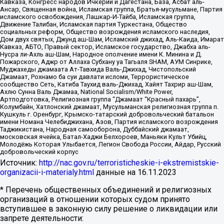
Кавказа, Конгресс народов Ичкерии и Дагестана, База, Асбат аль-
Ансар, Священная война, Исламская группа, Братья-мусульмане, Партия
исламского освобождения, Лашкар-И-Тайба, Исламская группа,
Движение Талибан, Исламская партия Туркестана, Общество
социальных реформ, Общество возрождения исламского наследия,
Дом двух святых, Джунд аш-Шам, Исламский джихад, Аль-Каида, Имарат
Кавказ, АБТО, Правый сектор, Исламское государство, Джабха аль-
Нусра ли-Ахль аш-Шам, Народное ополчение имени К. Минина и Д.
Пожарского, Аджр от Аллаха Субхану уа Тагьаля SHAM, АУМ Синрике,
Муджахеды джамаата Ат-Тавхида Валь-Джихад, Чистопольский
Джамаат, Рохнамо ба суи давлати исломи, Террористическое
сообщество Сеть, Катиба Таухид валь-Джихад, Хайят Тахрир аш-Шам,
Ахлю Сунна Валь Джамаа, National Socialism/White Power,
Артподготовка, Религиозная группа “Джамаат “Красный пахарь”,
Колумбайн, Хатлонский джамаат, Мусульманская религиозная группа п.
Кушкуль г. Оренбург, Крымско-татарский добровольческий батальон
имени Номана Челебиджихана, Азов, Партия исламского возрождения
Таджикистана, Народная самооборона, Дуббайский джамаат,
московская ячейка, Батал-Хаджи Белхороев, Маньяки Культ Убийц,
Молодёжь Которая Улыбается, Легион Свобода России, Айдар, Русский
добровольческий корпус
Источник:
http://nac.gov.ru/terroristicheskie-i-ekstremistskie-
organizacii-i-materialy.html
данные на
16.11.2023
* Перечень общественных объединений и религиозных
организаций в отношении которых судом принято
вступившее в законную силу решение о ликвидации или
запрете деятельности: