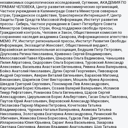
независимых социологических исследований, Сутяжник, АКАДЕМИЯ ПО
ПРАВАМ ЧЕЛОВЕКА, Центр развития некоммерческих организаций,
Частное учреждение в Калининграде Совета Министров северных
стран, Гражданское содействие, Трансперенси Интернешнл-Р, Центр
Защиты Прав Средств Массовой Информации, Институт развития
прессы - Сибирь, Частное учреждение в Санкт-Петербурге Совета
Министров Северных Стран, Фонд поддержки свободы прессы,
Гражданский контроль, Человек и Закон, Общественная комиссия по
сохранению наследия академика Сахарова, Информационное агентство
МЕМО. РУ, Институт региональной прессы, Институт Развития Свободы
Информации, Экозащита!-Женсовет, Общественный вердикт,
Евразийская антимонопольная ассоциация, Бедушев Петр Петрович,
Дзугкоева Регина Николаевна, Кривенко Сергей Владимирович,
Милославский Павел Юрьевич, Шнырова Ольга Вадимовна, Чанышева
Лилия Айратовна, Сидорович Ольга Борисовна, Туровский Александр
Алексеевич, Васильева Анастасия Евгеньевна, Ривина Анна Валерьевна,
Бойко Анатолий Николаевич, Дугин Сергей Георгиевич, Пивоваров
Андрей Сергеевич, Аверин Виталий Евгеньевич, Барахоев Магомед
Бекханович, Шарипков Олег Викторович, Мошель Ирина Ароновна,
Шведов Григорий Сергеевич, Пономарев Лев Александрович,
Каргалицкий Борис Юльевич, Созаев Валерий Валерьевич, Исламов
Тимур Рифгатович, Романова Ольга Евгеньевна, Щаров Сергей
Алексадрович, Цирульников Борис Альбертович, Гасан Ольга Павловна,
Паутов Юрий Анатольевич, Верховский Александр Маркович,
Пислакова-Паркер Марина Петровна, Кочеткова Татьяна
Владимировна, Чуркина Наталья Валерьевна, Акимова Татьяна
Николаевна, Золотарева Екатерина Александровна, Рачинский Ян
Збигневич, Жемкова Елена Борисовна, Гудков Лев Дмитриевич,
Илларионова Юлия Юрьевна, Саранг Анна Васильевна, Захарова
Светлана Сергеевна, Аверин Владимир Анатольевич, Щур Татьяна