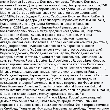
имени Бориса Звозскова, Дом прав человека Тбилиси, Дом прав
человека Ереван, Дом прав человека Крым, Центр дикого лосося, TVR
Studios, ТВ Дождь, Центр европейских исследований им Вилфрида
Мартенса, Сетевое объединение журналистов расследователей,
АЛЛАТРА, За свободную Россию, Свободная Бурятия, Uralic, UnKremlin,
Международная федерация транспортных рабочих, ИстЧам Финланд,
Гудзоновский институт, Фонд Демократического Развития,
Комитет-2024, Центрально-Европейский университет, Центр
восточноевропейских и международных исследований, Общество
Сторожевой башни, Библии и трактатов Свидетелей Иеговы,
Гражданский Совет, Центр анализа европейской политики,
Академическая сеть Восточная Европа, Российский комитет действия,
РЭНД корпорейшн, Русская Америка за демократию в России,
Настоящая Россия, Глобальная сеть журналистов-расследователей,
Служба поддержки, Свободная Россия Берлин, Свободная Россия
Северный Рейн-Вестфалия, Фонд глобальной помощи, Антивоенный
комитет России, Russie-Libertes, La Asocicion de Rusos Libres, Союз за
возвращение Северных территорий, Крымскотатарский Ресурсный
Центр, Глобальный союз IndustriALL, Russian Election Monitor, Article 19,
Мнение медиа, Федерация анархического черного креста, Радио
Свободная Европа, Германское общество изучения Восточной Европы,
Фонд имени Фридриха Эберта, XZ gGmbH, Мобильная академия
поддержки гендерной демократии и миротворчества, Форум имени
Льва Копелева, American Councils for International Education, Cultural
Vistas, Institute of International Education, Антивоенное движение Антальи,
Открытый диалог, Школа международных отношений и
государственной политики им Питера Мунка, Российско-канадский
демократический альянс, Школа международных отношений им
Нормана Патерсона, Центр Гражданских Свобод, Фонд Бориса Немцова
за Свободу, Фонд имени Фридриха Науманна за свободу, Феминистское