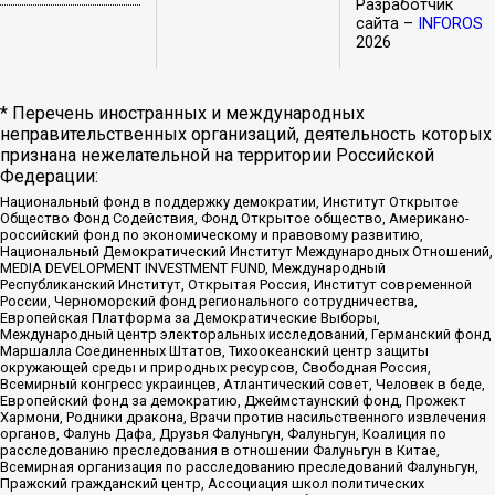
Разработчик
сайта –
INFOROS
2026
* Перечень иностранных и международных
неправительственных организаций, деятельность которых
признана нежелательной на территории Российской
Федерации:
Национальный фонд в поддержку демократии, Институт Открытое
Общество Фонд Содействия, Фонд Открытое общество, Американо-
российский фонд по экономическому и правовому развитию,
Национальный Демократический Институт Международных Отношений,
MEDIA DEVELOPMENT INVESTMENT FUND, Международный
Республиканский Институт, Открытая Россия, Институт современной
России, Черноморский фонд регионального сотрудничества,
Европейская Платформа за Демократические Выборы,
Международный центр электоральных исследований, Германский фонд
Маршалла Соединенных Штатов, Тихоокеанский центр защиты
окружающей среды и природных ресурсов, Свободная Россия,
Всемирный конгресс украинцев, Атлантический совет, Человек в беде,
Европейский фонд за демократию, Джеймстаунский фонд, Прожект
Хармони, Родники дракона, Врачи против насильственного извлечения
органов, Фалунь Дафа, Друзья Фалуньгун, Фалуньгун, Коалиция по
расследованию преследования в отношении Фалуньгун в Китае,
Всемирная организация по расследованию преследований Фалуньгун,
Пражский гражданский центр, Ассоциация школ политических