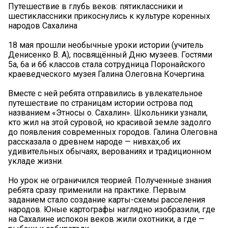
Путешествие в глубь веков: пятиклассники и
шестиклассники прикоснулись к культуре коренных
народов Сахалина
18 мая прошли необычные уроки истории (учитель
Денисенко В. А), посвящённый Дню музеев. Гостями
5а, 6а и 6б классов стала сотрудница Поронайского
краеведческого музея Галина Олеговна Кочергина.
Вместе с ней ребята отправились в увлекательное
путешествие по страницам истории острова под
названием «Этносы о. Сахалин». Школьники узнали,
кто жил на этой суровой, но красивой земле задолго
до появления современных городов. Галина Олеговна
рассказала о древнем народе — нивхах,об их
удивительных обычаях, верованиях и традиционном
укладе жизни.
Но урок не ограничился теорией. Полученные знания
ребята сразу применили на практике. Первым
заданием стало создание карты-схемы расселения
народов. Юные картографы наглядно изобразили, где
на Сахалине испокон веков жили охотники, а где —