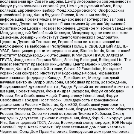
исследований при Совете Европы, Центр либеральной современности,
Форум русскоязычных европейцев, Немецко-русский обмен, Бард
колледж, Европейский выбор, Фонд Ходорковского, Оксфордский
российский фонд, Фонд Будущее России, Компания свободы
информации, Проект Медиа, Международное партнерство за права
человека, Духовное Управление Евангельских Христиан Украинской
Христианской Церкви, Новое Поколение, Духовное Учебное Заведение
Международный Библейский Колледж, Международное христианское
движение, Всемирный Институт Саентологических Предприятий,
Церковь Духовной Технологии, Европейская сеть организаций по
наблюдению за выборами, Республика Польша, СВОБОДНЫЙ ИДЕЛЬ-
УРАЛ, Ассоциация развития журналистики, IStories fonds, Королевский
Институт Международных Отношений, КРИМСЬКА ПРАВОЗАХИСНА
ГРУПА, Фонд имени Генриха Бёлля, Stichting Bellingcat, Bellingcat Ltd, The
Insider, Институт правовой инициативы Центральной и Восточной
Европы, Фонд Открытой Эстонии, Calvert 22 Foundation, Канадский
украинский конгресс, Институт Макдональда-Лорье, Украинская
национальная федерация Канады, Декабристы, Международный
научный центр им Вудро Вильсона, Свободная пресса, Возрождение,
Всеукраинский духовный центр , Риддл, Русский антивоенный комитет в
Швеции, Проект Медуза, Фонд Андрея Сахарова, Форум свободной
России, Лига Свободных Наций, Transparеncy International, Форум
Свободных Народов ПостРоссии, Солидарность с гражданским
движением в России – Solidarus, КрымSOS, Свободный университет,
Институт государственного управления, Форум гражданского общества
Россия, Беллона, Союз жителей островов Тисима и Хабомаи, Съезд
народных депутатов, Гринпис Интернешнл, Фонд борьбы с коррупцией
Инк, Завет церквей TCCN, Агора, Всемирный фонд природы, BDR Novaja
Gazeta-Europe, Алтай проект, Образовательный дом прав человека
Чернигов, Фонд Дом Прав Человека, Белорусский дом прав человека