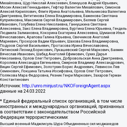
Михайловна, Щур Николай Алексеевич, Блинушов Андрей Юрьевич,
Мосин Алексей Геннадьевич, Гефтер Валентин Михайлович, Симонов
Алексей Кириллович, Флиге Ирина Анатольевна, Мельникова Валентина
Дмитриевна, Вититинова Елена Владимировна, Баженова Светлана
Куприяновна, Максимов Сергей Владимирович, Беляев Сергей
Иванович, Голубева Елена Николаевна, Ганнушкина Светлана
Алексеевна, Закс Елена Владимировна, Буртина Елена Юрьевна, Гендель
Людмила Залмановна, Кокорина Екатерина Алексеевна, Шуманов Илья
Вячеславович, Арапова Галина Юрьевна, Свечников Анатолий
Мариевич, Прохоров Вадим Юрьевич, Шахова Елена Владимировна,
Подузов Сергей Васильевич, Протасова Ирина Вячеславовна,
Литинский Леонид Борисович, Лукашевский Сергей Маркович, Бахмин
Вячеслав Иванович, Шабад Анатолий Ефимович, Сухих Дарья
Николаевна, Орлов Олег Петрович, Добровольская Анна Дмитриевна,
Королева Александра Евгеньевна, Смирнов Владимир Александрович,
Вицин Сергей Ефимович, Золотухин Борис Андреевич, Левинсон Лев
Семенович, Локшина Татьяна Иосифовна, Орлов Олег Петрович,
Полякова Мара Федоровна, Резник Генри Маркович, Захаров Герман
Константинович
Источник:
http://unro.minjust.ru/NKOForeignAgent.aspx
данные на
24.03.2022
* Единый федеральный список организаций, в том числе
иностранных и международных организаций, признанных
в соответствии с законодательством Российской
Федерации террористическими:
Высший военный Маджлисуль Шура Объединенных сил моджахедов