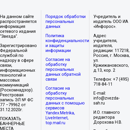
На данном сайте
Порядок обработки
Учредитель и
распространяется
персональных
издатель ООО ИА
информация
данных
«Инфорос».
сетевого издания
Политика
Адрес
"Звезда".
конфиденциальности
учредителя,
Зарегистрировано
и защиты
издателя,
Федеральной
информации
редакции: 117218,
службой по
Россия, г. Москва,
Согласие на
надзору в сфере
ул.
обработку
связи,
Кржижановского,
персональных
информационных
д.13, кор. 2
данных обратной
технологий и
связи
Телефон: +7 (495)
массовых
718-84-11
коммуникаций
Согласие на
(Роскомнадзор).
обработку
E-mail:
Реестровая
персональных
info@zvezda-
запись ЭЛ № ФС
данных с помощью
sah.ru
77 –79962 от
сервисов
31.12.2020г.
И.О. главного
Yandex.Metrika,
редактора
LiveInternet,
ПОКАЗАТЬ
Дорохова Н.В.
top.mail.ru
БАННЕРНЫЕ
МЕСТА