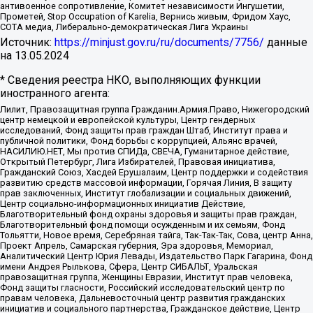
антивоенное сопротивление, Комитет независимости Ингушетии,
Прометей, Stop Occupation of Karelia, Вернись живым, Фридом Хаус,
СОТА медиа, Либерально-демократическая Лига Украины
Источник:
https://minjust.gov.ru/ru/documents/7756/
данные
на
13.05.2024
* Сведения реестра НКО, выполняющих функции
иностранного агента:
Лилит, Правозащитная группа Гражданин.Армия.Право, Нижегородский
центр немецкой и европейской культуры, Центр гендерных
исследований, Фонд защиты прав граждан Штаб, Институт права и
публичной политики, Фонд борьбы с коррупцией, Альянс врачей,
НАСИЛИЮ.НЕТ, Мы против СПИДа, СВЕЧА, Гуманитарное действие,
Открытый Петербург, Лига Избирателей, Правовая инициатива,
Гражданский Союз, Хасдей Ерушалаим, Центр поддержки и содействия
развитию средств массовой информации, Горячая Линия, В защиту
прав заключенных, Институт глобализации и социальных движений,
Центр социально-информационных инициатив Действие,
Благотворительный фонд охраны здоровья и защиты прав граждан,
Благотворительный фонд помощи осужденным и их семьям, Фонд
Тольятти, Новое время, Серебряная тайга, Так-Так-Так, Сова, центр Анна,
Проект Апрель, Самарская губерния, Эра здоровья, Мемориал,
Аналитический Центр Юрия Левады, Издательство Парк Гагарина, Фонд
имени Андрея Рылькова, Сфера, Центр СИБАЛЬТ, Уральская
правозащитная группа, Женщины Евразии, Институт прав человека,
Фонд защиты гласности, Российский исследовательский центр по
правам человека, Дальневосточный центр развития гражданских
инициатив и социального партнерства, Гражданское действие, Центр