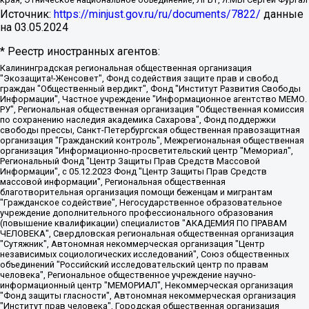
Источник:
https://minjust.gov.ru/ru/documents/7822/
данные
на
03.05.2024
* Реестр иностранных агентов:
Калининградская региональная общественная организация "Экозащита!-Женсовет", Фонд содействия защите прав и свобод граждан "Общественный вердикт", Фонд "Институт Развития Свободы Информации", Частное учреждение "Информационное агентство МЕМО. РУ", Региональная общественная организация "Общественная комиссия по сохранению наследия академика Сахарова", Фонд поддержки свободы прессы, Санкт-Петербургская общественная правозащитная организация "Гражданский контроль", Межрегиональная общественная организация "Информационно-просветительский центр "Мемориал", Региональный Фонд "Центр Защиты Прав Средств Массовой Информации", с 05.12.2023 Фонд "Центр Защиты Прав Средств массовой информации", Региональная общественная благотворительная организация помощи беженцам и мигрантам "Гражданское содействие", Негосударственное образовательное учреждение дополнительного профессионального образования (повышение квалификации) специалистов "АКАДЕМИЯ ПО ПРАВАМ ЧЕЛОВЕКА", Свердловская региональная общественная организация "Сутяжник", Автономная некоммерческая организация "Центр независимых социологических исследований", Союз общественных объединений "Российский исследовательский центр по правам человека", Региональное общественное учреждение научно-информационный центр "МЕМОРИАЛ", Некоммерческая организация "Фонд защиты гласности", Автономная некоммерческая организация "Институт прав человека", Городская общественная организация "Екатеринбургское общество "МЕМОРИАЛ", Городская общественная организация "Рязанское историко-просветительское и правозащитное общество "Мемориал" (Рязанский Мемориал), Челябинский региональный орган общественной самодеятельности – женское общественное объединение "Женщины Евразии", Челябинский региональный орган общественной самодеятельности "Уральская правозащитная группа", Фонд содействия защите здоровья и социальной справедливости имени Андрея Рылькова, Автономная Некоммерческая Организация "Аналитический Центр Юрия Левады", Автономная некоммерческая организация социальной поддержки населения "Проект Апрель", Региональная общественная организация помощи женщинам и детям, находящимся в кризисной ситуации "Информационно-методический центр "Анна", Фонд содействия развитию массовых коммуникаций и правовому просвещению "Так-так-Так", Фонд содействия устойчивому развитию "Серебряная тайга", Свердловский региональный общественный фонд социальных проектов "Новое время", "Idel.Реалии", Кавказ.Реалии, Крым.Реалии, Телеканал Настоящее Время, Татаро-башкирская служба Радио Свобода (Azatliq Radiosi), Радио Свободная Европа/Радио Свобода (PCE/PC), "Сибирь.Реалии", "Фактограф", Благотворительный фонд помощи осужденным и их семьям, Автономная некоммерческая организация "Институт глобализации и социальных движений", Фонд "В защиту прав заключенных", Частное учреждение "Центр поддержки и содействия развитию средств массовой информации", Пензенский региональный общественный благотворительный фонд "Гражданский союз", "Север.Реалии", Некоммерческая организация Фонд "Правовая инициатива", Общество с ограниченной ответственностью "Радио Свободная Европа/Радио Свобода", Чешское информационное агентство "MEDIUM-ORIENT", Красноярская региональная общественная организация "Мы против СПИДа", Камалягин Денис Николаевич, Маркелов Сергей Евгеньевич, Пономарев Лев Александрович, Савицкая Людмила Алексеевна, Автономная некоммерческая организация "Центр по работе с проблемой насилия "НАСИЛИЮ.НЕТ", Межрегиональный профессиональный союз работников здравоохранения "Альянс врачей", Юридическое лицо, зарегистрированное в Латвийской Республике, SIA "Medusa Project" (регистрационный номер 40103797863, дата регистрации 10.06.2014), Некоммерческая организация "Фонд по борьбе с коррупцией", Автономная некоммерческая организация "Институт права и публичной политики", Баданин Роман Сергеевич, Гликин Максим Александрович, Железнова Мария Михайловна, Лукьянова Юлия Сергеевна, Маетная Елизавета Витальевна, Маняхин Петр Борисович, Чуракова Ольга Владимировна, Ярош Юлия Петровна, Юридическое лицо "The Insider SIA", зарегистрированное в Риге, Латвийская Республика (дата регистрации 26.06.2015), являющееся администратором доменного имени интернет-издания "The Insider SIA", https://theins.ru, Постернак Алексей Евгеньевич, Рубин Михаил Аркадьевич, Анин Роман Александрович, Юридическое лицо Istories fonds, зарегистрированное в Латвийской Республике (регистрационный номер 50008295751, дата регистрации 24.02.2020), Великовский Дмитрий Александрович, Долинина Ирина Николаевна, Мароховская Алеся Алексеевна, Шлейнов Роман Юрьевич, Шмагун Олеся Валентиновна, Общество с ограниченной ответственностью "Альтаир 2021", Общество с ограниченной ответственностью "Вега 2021", Общество с ограниченной ответственностью "Главный редактор 2021", Общество с ограниченной ответственностью "Ромашки монолит", Важенков Артем Валерьевич, Ивановская областная общественная организация "Центр гендерных исследований", Гурман Юрий Альбертович, Медиапроект "ОВД-Инфо", Егоров Владимир Владимирович, Жилинский Владимир Александрович, Общество с ограниченной ответственностью "ЗП", Иванова София Юрьевна, Карезина Инна Павловна, Кильтау Екатерина Викторовна, Петров Алексей Викторович, Пискунов Сергей Евгеньевич, Смирнов Сергей Сергеевич, Тихонов Михаил Сергеевич, Общество с ограниченной ответственностью "ЖУРНАЛИСТ-ИНОСТРАННЫЙ АГЕНТ", Арапова Галина Юрьевна, Вольтская Татьяна Анатольевна, Американская компания "Mason G.E.S. Anonymous Foundation" (США), являющаяся владельцем интернет-издания https://mnews.world/, Компания "Stichting Bellingcat", зарегистрированная в Нидерландах (дата регистрации 11.07.2018), Захаров Андрей Вячеславович, Клепиковская Екатерина Дмитриевна, Общество с ограниченной ответственностью "МЕМО", Перл Роман Александрович, Симонов Евгений Алексеевич, Соловьева Елена Анатольевна, Сотников Даниил Владимирович, Сурначева Елизавета Дмитриевна, Автономная некоммерческая организация по защите прав человека и информированию населения "Якутия – Наше Мнение", Общество с ограниченной ответственностью "Москоу диджитал медиа", с 26.01.2023 Общество с ограниченной ответственностью "Чайка Белые сады", Ветошкина Валерия Валерьевна, Заговора Максим Александрович, Межрегиональное общественное движение "Российская ЛГБТ - сеть", Оленичев Максим Владимирович, Павлов Иван Юрьевич, Скворцова Елена Сергеевна, Общество с ограниченной ответственностью "Как бы инагент", Кочетков Игорь Викторович, Общество с ограниченной ответственностью "Честные выборы", Еланчик Олег Александрович, Общество с ограниченной ответственностью "Нобелевский призыв", Гималова Регина Эмилевна, Григорьев Андрей Валерьевич, Григорьева Алина Александровна, Ассоциация по содействию защите прав призывников, альтернативнослужащих и военнослужащих "Правозащитная группа "Гражданин.Армия.Право", Хисамова Регина Фаритовна, Автономная некоммерческая организация по реализации социально-правовых программ "Лилит", Дальневосточное общественное движение "Маяк", Санкт-Петербургская ЛГБТ-инициативная группа "Выход", Инициативная группа ЛГБТ+ "Реверс", Алексеев Андрей Викторович, Бекбулатова Таисия Львовна, Беляев Иван Михайлович, Владыкина Елена Сергеевна, Гельман Марат Александрович, Никульшина Вероника Юрьевна, Толоконникова Надежда Андреевна, Шендерович Виктор Анатольевич, Общество с ограниченной ответственностью "Данное сообщение", Общество с ограниченной ответственностью Издательский дом "Новая глава", Айнбиндер Александра Александровна, Московский комьюнити-центр для ЛГБТ+инициатив, Благотворительный фонд развития филантропии, Deutsche Welle (Германия, Kurt-Schumacher-Strasse 3, 53113 Bonn), Борзунова Мария Михайловна, Воробьев Виктор Викторович, Голубева Анна Львовна, Константинова Алла Михайловна, Малкова Ирина Владимировна, Мурадов Мурад Абдулгалимович, Осетинская Елизавета Николаевна, Понасенков Евгений Николаевич, Ганапольский Матвей Юрьевич, Киселев Евгений Алексеевич, Борухович Ирина Григорьевна, Дремин Иван Тимофеевич, Дубровский Дмитрий Викторович, Красноярская региональная общественная организация поддержки и развития альтернативных образовательных технологий и межкультурных коммуникаций "ИНТЕРРА", Маяковская Екатерина Алексеевна, Фейгин Марк Захарович, Филимонов Андрей Викторович, Дзугкоева Регина Николаевна, Доброхотов Роман Александрович, Дудь Юрий Александрович, Елкин Сергей Владимирович, Кругликов Кирилл Игоревич, Сабунаева Мария Леонидовна, Семенов Алексей Владимирович, Шаинян Карен Багратович, Шульман Екатерина Михайловна, Асафьев Артур Валерьевич, Вахштайн Виктор Семенович, Венедиктов Алексей Алексеевич, Лушникова Екатерина Евгеньевна, Волков Леонид Михайлович, Невзоров Александр Глебович, Пархоменко Сергей Борисович, Сироткин Ярослав Николаевич, Кара-Мурза Владимир Владимирович, Баранова Наталья Владимировна, Гозман Леонид Яковлевич, Кагарлицкий Борис Юльевич, Климарев Михаил Валерьевич, Милов Владимир Станиславович, Автономная некоммерческая организация Краснодарский центр современного искусства "Типография", Моргенштерн Алишер Тагирович, Соболь Любовь Эдуардовна, Общество с ограниченной ответственностью "ЛИЗА НОРМ", Каспаров Гарри Кимович, Ходорковский Михаил Борисович, Общество с ограниченной ответственностью "Апрельские тезисы", Данилович Ирина Брониславовна, Кашин Олег Владимирович, Петров Николай Владимирович, Пивоваров Алексей Владимирович, Соколов Михаил Владимирович, Цветкова Юлия Владимировна, Чичваркин Евгений Александрович, Комитет против пыток/Команда против пыток, Общество с ограниченной ответственностью "Первый научный", Общество с ограниченной ответственностью "Вертолет и ко", Белоцерковская Вероника Борисовна, Кац Максим Евгеньевич, Лазарева Татьяна Юрьевна, Шаведдинов Руслан Табризович, Яшин Илья Валерьевич, Общество с ограниченной ответственностью "Иноагент ААВ", Алешковский Дмитрий Петрович, Альбац Евгения Марковна, Быков Дмитрий Львович, Галямина Юлия Евгеньевна, Лойко Сергей Леонидович, Мартынов Кирилл Константинович, Медведев Сергей Александрович, Крашенинников Федор Геннадиевич, Гордеева Катерина Вл