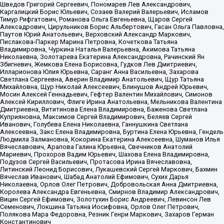
Шведов Григорий Сергеевич, Пономарев Лев Александрович,
Каргалицкий Борис Юльевич, Созаев Валерий Валерьевич, Исламов
Тимур Рифгатович, Романова Ольга Евгеньевна, Щаров Сергей
Алексадрович, Цирульников Борис Альбертович, Гасан Ольга Павловна,
Паутов Юрий Анатольевич, Верховский Александр Маркович,
Пислакова-Паркер Марина Петровна, Кочеткова Татьяна
Владимировна, Чуркина Наталья Валерьевна, Акимова Татьяна
Николаевна, Золотарева Екатерина Александровна, Рачинский Ян
Збигневич, Жемкова Елена Борисовна, Гудков Лев Дмитриевич,
Илларионова Юлия Юрьевна, Саранг Анна Васильевна, Захарова
Светлана Сергеевна, Аверин Владимир Анатольевич, Щур Татьяна
Михайловна, Щур Николай Алексеевич, Блинушов Андрей Юрьевич,
Мосин Алексей Геннадьевич, Гефтер Валентин Михайлович, Симонов
Алексей Кириллович, Флиге Ирина Анатольевна, Мельникова Валентина
Дмитриевна, Вититинова Елена Владимировна, Баженова Светлана
Куприяновна, Максимов Сергей Владимирович, Беляев Сергей
Иванович, Голубева Елена Николаевна, Ганнушкина Светлана
Алексеевна, Закс Елена Владимировна, Буртина Елена Юрьевна, Гендель
Людмила Залмановна, Кокорина Екатерина Алексеевна, Шуманов Илья
Вячеславович, Арапова Галина Юрьевна, Свечников Анатолий
Мариевич, Прохоров Вадим Юрьевич, Шахова Елена Владимировна,
Подузов Сергей Васильевич, Протасова Ирина Вячеславовна,
Литинский Леонид Борисович, Лукашевский Сергей Маркович, Бахмин
Вячеслав Иванович, Шабад Анатолий Ефимович, Сухих Дарья
Николаевна, Орлов Олег Петрович, Добровольская Анна Дмитриевна,
Королева Александра Евгеньевна, Смирнов Владимир Александрович,
Вицин Сергей Ефимович, Золотухин Борис Андреевич, Левинсон Лев
Семенович, Локшина Татьяна Иосифовна, Орлов Олег Петрович,
Полякова Мара Федоровна, Резник Генри Маркович, Захаров Герман
Константинович