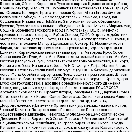
Боровский, Община Коренного Русского народа Щелковского района,
Правый сектор, УНА - УНСО, Украинская повстанческая армия, Тризуб
им. Степана Бандеры, Братство, Белый Крест, Misanthropic division,
Религиозное объединение последователей инглиизма, Народная
Социальная Инициатива, TulaSkins, Этнополитическое объединение
Русские, Русское национальное объединение Атака, Мечеть Мирмамеда,
Община Коренного Русского народа г. Астрахани, ВОЛЯ, Меджлис
крымскотатарского народа, Рубеж Севера, ТОЙС, О противодействии
экстремистской деятельности, РЕВТАТПОД, Артподготовка, Штольц, В
честь иконы Божией Матери Державная, Сектор 16, Независимость,
Фирма, Молодежная правозащитная группа МПГ, Курсом Правды и
Единения, Каракольская инициативная группа, Автоград Крю, Союз
Славянских Сил Руси, Алля-Аят, Благотворительный пансионат Ак Умут,
Русская республика Русь, Арестантское уголовное единство, Башкорт,
Нация и свобода, Нация и свобода, W.H.С., Фалунь Дафа, Иртыш Ultras,
Русский Патриотический клуб-Новокузнецк/РПК, Сибирский державный
союз, Фонд борьбы с коррупцией, Фонд защиты прав граждан, Штабы
Навального, Совет граждан СССР Прикубанского округа г. Краснодара,
Мужское государство, Народное объединение русского движения,
Народное движение Адат, Народный совет граждан РСФСР СССР
Архангельской области, Проект Штурм, Граждане СССР, Держава Союз
Советских Светлых Родов, Совет Советских Социалистических Районов,
Meta Platforms Inc, Facebook, Instagram, WhatsApp, СИЧ-С14,
Добровольческое Движение Организации украинских националистов,
Черный Комитет, Татарстанское Региональное Всетатарское
общественное движение, Невоград, Молодежное Демократическое
Движение Весна, Верховный Совет Татарской Автономной Советской
Социалистической Республики, Конгресс ойрат-калмыцкого народа,
Исполнительный комитет совета народных депутатов Красноярского
края, Этническое национальное объединение, ЛГБТ, Я.МЫ Сергей Фургал