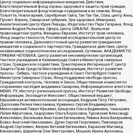
Центр социально-информационных инициатив Действие,
Благотворительный фонд охраны здоровья и защиты прав граждан,
Благотворительный фонд помощи осужденным и их семьям, Фонд
Тольятти, Новое время, Серебряная тайга, Так-Так-Так, Сова, центр Анна,
Проект Апрель, Самарская губерния, Эра здоровья, Мемориал,
Аналитический Центр Юрия Левады, Издательство Парк Гагарина, Фонд
имени Андрея Рылькова, Сфера, Центр СИБАЛЬТ, Уральская
правозащитная группа, Женщины Евразии, Институт прав человека,
Фонд защиты гласности, Российский исследовательский центр по
правам человека, Дальневосточный центр развития гражданских
инициатив и социального партнерства, Гражданское действие, Центр
независимых социологических исследований, Сутяжник, АКАДЕМИЯ ПО
ПРАВАМ ЧЕЛОВЕКА, Центр развития некоммерческих организаций,
Частное учреждение в Калининграде Совета Министров северных
стран, Гражданское содействие, Трансперенси Интернешнл-Р, Центр
Защиты Прав Средств Массовой Информации, Институт развития
прессы - Сибирь, Частное учреждение в Санкт-Петербурге Совета
Министров Северных Стран, Фонд поддержки свободы прессы,
Гражданский контроль, Человек и Закон, Общественная комиссия по
сохранению наследия академика Сахарова, Информационное агентство
МЕМО. РУ, Институт региональной прессы, Институт Развития Свободы
Информации, Экозащита!-Женсовет, Общественный вердикт,
Евразийская антимонопольная ассоциация, Бедушев Петр Петрович,
Дзугкоева Регина Николаевна, Кривенко Сергей Владимирович,
Милославский Павел Юрьевич, Шнырова Ольга Вадимовна, Чанышева
Лилия Айратовна, Сидорович Ольга Борисовна, Туровский Александр
Алексеевич, Васильева Анастасия Евгеньевна, Ривина Анна Валерьевна,
Бойко Анатолий Николаевич, Дугин Сергей Георгиевич, Пивоваров
Андрей Сергеевич, Аверин Виталий Евгеньевич, Барахоев Магомед
Бекханович, Шарипков Олег Викторович, Мошель Ирина Ароновна,