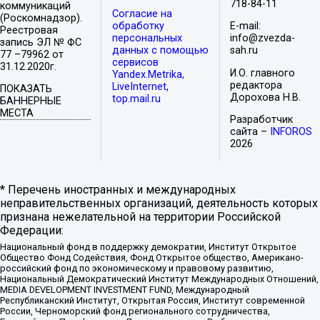
718-84-11
коммуникаций
Согласие на
(Роскомнадзор).
обработку
E-mail:
Реестровая
персональных
info@zvezda-
запись ЭЛ № ФС
данных с помощью
sah.ru
77 –79962 от
сервисов
31.12.2020г.
И.О. главного
Yandex.Metrika,
редактора
LiveInternet,
ПОКАЗАТЬ
Дорохова Н.В.
top.mail.ru
БАННЕРНЫЕ
МЕСТА
Разработчик
сайта –
INFOROS
2026
* Перечень иностранных и международных
неправительственных организаций, деятельность которых
признана нежелательной на территории Российской
Федерации:
Национальный фонд в поддержку демократии, Институт Открытое
Общество Фонд Содействия, Фонд Открытое общество, Американо-
российский фонд по экономическому и правовому развитию,
Национальный Демократический Институт Международных Отношений,
MEDIA DEVELOPMENT INVESTMENT FUND, Международный
Республиканский Институт, Открытая Россия, Институт современной
России, Черноморский фонд регионального сотрудничества,