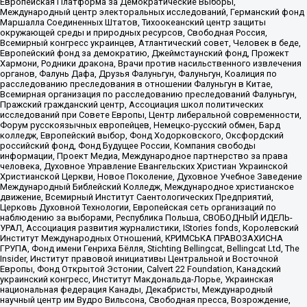
Европейская Платформа за Демократические Выборы,
Международный центр электоральных исследований, Германский фонд
Маршалла Соединенных Штатов, Тихоокеанский центр защиты
окружающей среды и природных ресурсов, Свободная Россия,
Всемирный конгресс украинцев, Атлантический совет, Человек в беде,
Европейский фонд за демократию, Джеймстаунский фонд, Прожект
Хармони, Родники дракона, Врачи против насильственного извлечения
органов, Фалунь Дафа, Друзья Фалуньгун, Фалуньгун, Коалиция по
расследованию преследования в отношении Фалуньгун в Китае,
Всемирная организация по расследованию преследований Фалуньгун,
Пражский гражданский центр, Ассоциация школ политических
исследований при Совете Европы, Центр либеральной современности,
Форум русскоязычных европейцев, Немецко-русский обмен, Бард
колледж, Европейский выбор, Фонд Ходорковского, Оксфордский
российский фонд, Фонд Будущее России, Компания свободы
информации, Проект Медиа, Международное партнерство за права
человека, Духовное Управление Евангельских Христиан Украинской
Христианской Церкви, Новое Поколение, Духовное Учебное Заведение
Международный Библейский Колледж, Международное христианское
движение, Всемирный Институт Саентологических Предприятий,
Церковь Духовной Технологии, Европейская сеть организаций по
наблюдению за выборами, Республика Польша, СВОБОДНЫЙ ИДЕЛЬ-
УРАЛ, Ассоциация развития журналистики, IStories fonds, Королевский
Институт Международных Отношений, КРИМСЬКА ПРАВОЗАХИСНА
ГРУПА, Фонд имени Генриха Бёлля, Stichting Bellingcat, Bellingcat Ltd, The
Insider, Институт правовой инициативы Центральной и Восточной
Европы, Фонд Открытой Эстонии, Calvert 22 Foundation, Канадский
украинский конгресс, Институт Макдональда-Лорье, Украинская
национальная федерация Канады, Декабристы, Международный
научный центр им Вудро Вильсона, Свободная пресса, Возрождение,