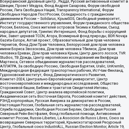
Всеукраинский духовный центр , Риддл, Русский антивоенный комитет в
Швеции, Проект Медуза, Фонд Андрея Сахарова, Форум свободной
России, Лига Свободных Наций, Transparеncy International, Форум
Свободных Народов ПостРоссии, Солидарность с гражданским
движением в России – Solidarus, КрымSOS, Свободный университет,
Институт государственного управления, Форум гражданского общества
Россия, Беллона, Союз жителей островов Тисима и Хабомаи, Съезд
народных депутатов, Гринпис Интернешнл, Фонд борьбы с коррупцией
Инк, Завет церквей TCCN, Агора, Всемирный фонд природы, BDR Novaja
Gazeta-Europe, Алтай проект, Образовательный дом прав человека
Чернигов, Фонд Дом Прав Человека, Белорусский дом прав человека
имени Бориса Звозскова, Дом прав человека Тбилиси, Дом прав
человека Ереван, Дом прав человека Крым, Центр дикого лосося, TVR
Studios, ТВ Дождь, Центр европейских исследований им Вилфрида
Мартенса, Сетевое объединение журналистов расследователей,
АЛЛАТРА, За свободную Россию, Свободная Бурятия, Uralic, UnKremlin,
Международная федерация транспортных рабочих, ИстЧам Финланд,
Гудзоновский институт, Фонд Демократического Развития,
Комитет-2024, Центрально-Европейский университет, Центр
восточноевропейских и международных исследований, Общество
Сторожевой башни, Библии и трактатов Свидетелей Иеговы,
Гражданский Совет, Центр анализа европейской политики,
Академическая сеть Восточная Европа, Российский комитет действия,
РЭНД корпорейшн, Русская Америка за демократию в России,
Настоящая Россия, Глобальная сеть журналистов-расследователей,
Служба поддержки, Свободная Россия Берлин, Свободная Россия
Северный Рейн-Вестфалия, Фонд глобальной помощи, Антивоенный
комитет России, Russie-Libertes, La Asocicion de Rusos Libres, Союз за
возвращение Северных территорий, Крымскотатарский Ресурсный
Центр, Глобальный союз IndustriALL, Russian Election Monitor, Article 19,