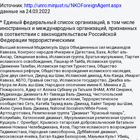
Источник:
http://unro.minjust.ru/NKOForeignAgent.aspx
данные на
24.03.2022
* Единый федеральный список организаций, в том числе
иностранных и международных организаций, признанных
в соответствии с законодательством Российской
Федерации террористическими:
Высший военный Маджлисуль Шура Объединенных сил моджахедов
Кавказа, Конгресс народов Ичкерии и Дагестана, База, Асбат аль-
Ансар, Священная война, Исламская группа, Братья-мусульмане, Партия
исламского освобождения, Лашкар-И-Тайба, Исламская группа,
Движение Талибан, Исламская партия Туркестана, Общество
социальных реформ, Общество возрождения исламского наследия,
Дом двух святых, Джунд аш-Шам, Исламский джихад, Аль-Каида, Имарат
Кавказ, АБТО, Правый сектор, Исламское государство, Джабха аль-
Нусра ли-Ахль аш-Шам, Народное ополчение имени К. Минина и Д.
Пожарского, Аджр от Аллаха Субхану уа Тагьаля SHAM, АУМ Синрике,
Муджахеды джамаата Ат-Тавхида Валь-Джихад, Чистопольский
Джамаат, Рохнамо ба суи давлати исломи, Террористическое
сообщество Сеть, Катиба Таухид валь-Джихад, Хайят Тахрир аш-Шам,
Ахлю Сунна Валь Джамаа, National Socialism/White Power,
Артподготовка, Религиозная группа “Джамаат “Красный пахарь”,
Колумбайн, Хатлонский джамаат, Мусульманская религиозная группа п.
Кушкуль г. Оренбург, Крымско-татарский добровольческий батальон
имени Номана Челебиджихана, Азов, Партия исламского возрождения
Таджикистана, Народная самооборона, Дуббайский джамаат,
московская ячейка, Батал-Хаджи Белхороев, Маньяки Культ Убийц,