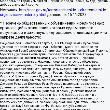
Молодёжь Которая Улыбается, Легион Свобода России, Айдар, Русский
добровольческий корпус
Источник:
http://nac.gov.ru/terroristicheskie-i-ekstremistskie-
organizacii-i-materialy.html
данные на
16.11.2023
* Перечень общественных объединений и религиозных
организаций в отношении которых судом принято
вступившее в законную силу решение о ликвидации или
запрете деятельности:
Национал-большевистская партия, ВЕК РА, Рада земли Кубанской
Духовно Родовой Державы Русь, Община Духовного Управления
Асгардской Веси Беловодья, Славянская Община Капища Веды Перуна,
Мужская Духовная Семинария Староверов-Инглингов, Нурджулар, К
Богодержавию, Таблиги Джамаат, Свидетели Иеговы, Русское
национальное единство, Национал-социалистическое общество,
Джамаат мувахидов, Объединенный Вилайат Кабарды, Балкарии и
Карачая, Союз славян, Ат-Такфир Валь-Хиджра, Пит Буль, Национал-
социалистическая рабочая партия России, Славянский союз,
Формат-18, Благородный Орден Дьявола, Армия воли народа,
Национальная Социалистическая Инициатива города Череповца,
Духовно-Родовая Держава Русь, Русское национальное единство,
Древнерусской Инглистической церкви Православных Староверов-
Инглингов, Русский общенациональный союз, Движение против
нелегальной иммиграции, Кровь и Честь, О свободе совести и о
религиозных объединениях, Омская организация общественного
политического движения Русское национальное единство, Северное
Братство, Клуб Болельщиков Футбольного Клуба Динамо,
Файзрахманисты, Мусульманская религиозная организация п.