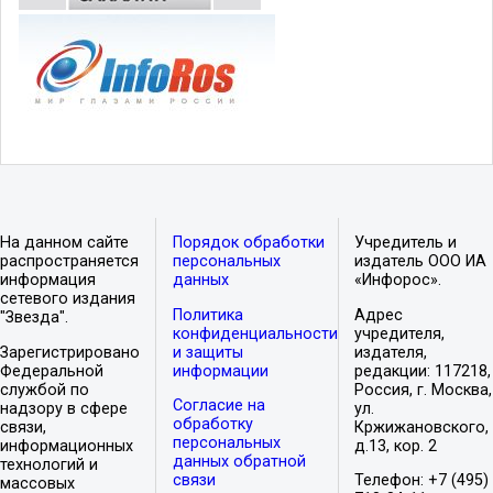
На данном сайте
Порядок обработки
Учредитель и
распространяется
персональных
издатель ООО ИА
информация
данных
«Инфорос».
сетевого издания
Политика
Адрес
"Звезда".
конфиденциальности
учредителя,
Зарегистрировано
и защиты
издателя,
Федеральной
информации
редакции: 117218,
службой по
Россия, г. Москва,
Согласие на
надзору в сфере
ул.
обработку
связи,
Кржижановского,
персональных
информационных
д.13, кор. 2
данных обратной
технологий и
связи
Телефон: +7 (495)
массовых