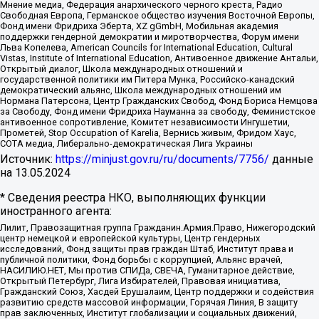
Мнение медиа, Федерация анархического черного креста, Радио
Свободная Европа, Германское общество изучения Восточной Европы,
Фонд имени Фридриха Эберта, XZ gGmbH, Мобильная академия
поддержки гендерной демократии и миротворчества, Форум имени
Льва Копелева, American Councils for International Education, Cultural
Vistas, Institute of International Education, Антивоенное движение Антальи,
Открытый диалог, Школа международных отношений и
государственной политики им Питера Мунка, Российско-канадский
демократический альянс, Школа международных отношений им
Нормана Патерсона, Центр Гражданских Свобод, Фонд Бориса Немцова
за Свободу, Фонд имени Фридриха Науманна за свободу, Феминистское
антивоенное сопротивление, Комитет независимости Ингушетии,
Прометей, Stop Occupation of Karelia, Вернись живым, Фридом Хаус,
СОТА медиа, Либерально-демократическая Лига Украины
Источник:
https://minjust.gov.ru/ru/documents/7756/
данные
на
13.05.2024
* Сведения реестра НКО, выполняющих функции
иностранного агента:
Лилит, Правозащитная группа Гражданин.Армия.Право, Нижегородский
центр немецкой и европейской культуры, Центр гендерных
исследований, Фонд защиты прав граждан Штаб, Институт права и
публичной политики, Фонд борьбы с коррупцией, Альянс врачей,
НАСИЛИЮ.НЕТ, Мы против СПИДа, СВЕЧА, Гуманитарное действие,
Открытый Петербург, Лига Избирателей, Правовая инициатива,
Гражданский Союз, Хасдей Ерушалаим, Центр поддержки и содействия
развитию средств массовой информации, Горячая Линия, В защиту
прав заключенных, Институт глобализации и социальных движений,