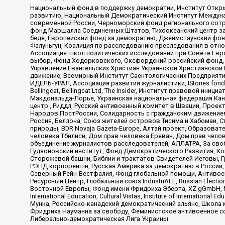
Национальный фонд в поддержку демократии, Институт Откр
развитию, Национальный Демократический Институт Междуна
современной России, Черноморский фонд регионального сот
фонд Маршалла Соединенных Штатов, Тихоокеанский центр за
беде, Европейский фонд за демократию, Джеймстаунский фонд
Фалуньгун, Коалиция по расследованию преследования в отно
Ассоциация школ политических исследований при Совете Евр
выбор, Фонд Ходорковского, Оксфордский российский фонд, 
Управление Евангельских Христиан Украинской Христианской
движение, Всемирный Институт Саентологических Предприяти
ИДЕЛЬ-УРАЛ, Ассоциация развития журналистики, IStories fo
Bellingcat, Bellingcat Ltd, The Insider, Институт правовой ин
Макдональда-Лорье, Украинская национальная федерация Кан
центр , Риддл, Русский антивоенный комитет в Швеции, Проект
Народов ПостРоссии, Солидарность с гражданским движением 
Россия, Беллона, Союз жителей островов Тисима и Хабомаи, 
природы, BDR Novaja Gazeta-Europe, Алтай проект, Образова
человека Тбилиси, Дом прав человека Ереван, Дом прав челов
объединение журналистов расследователей, АЛЛАТРА, За своб
Гудзоновский институт, Фонд Демократического Развития, К
Сторожевой башни, Библии и трактатов Свидетелей Иеговы, Г
РЭНД корпорейшн, Русская Америка за демократию в России, 
Северный Рейн-Вестфалия, Фонд глобальной помощи, Антивоенн
Ресурсный Центр, Глобальный союз IndustriALL, Russian Electi
Восточной Европы, Фонд имени Фридриха Эберта, XZ gGmbH, М
International Education, Cultural Vistas, Institute of Intern
Мунка, Российско-канадский демократический альянс, Школа
Фридриха Науманна за свободу, Феминистское антивоенное соп
Либерально-демократическая Лига Украины