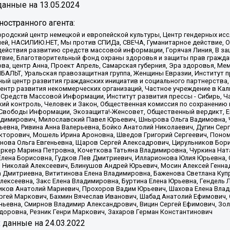
анные на
13.05.2024
остранного агента:
родский центр немецкой и европейской культуры, Центр гендерных исс
ачей, НАСИЛИЮ.НЕТ, Мы против СПИДа, СВЕЧА, Гуманитарное действие, 
ействия развитию средств массовой информации, Горячая Линия, В защ
твие, Благотворительный фонд охраны здоровья и защиты прав гражда
 Сова, центр Анна, Проект Апрель, Самарская губерния, Эра здоровья, 
ИБАЛЬТ, Уральская правозащитная группа, Женщины Евразии, Институт п
ый центр развития гражданских инициатив и социального партнерства,
нтр развития некоммерческих организаций, Частное учреждение в Кал
 Средств Массовой Информации, Институт развития прессы - Сибирь, Ч
ий контроль, Человек и Закон, Общественная комиссия по сохранению
я Свободы Информации, Экозащита!-Женсовет, Общественный вердикт, 
ладимирович, Милославский Павел Юрьевич, Шнырова Ольга Вадимовна,
ьевна, Ривина Анна Валерьевна, Бойко Анатолий Николаевич, Дугин Сер
икторович, Мошель Ирина Ароновна, Шведов Григорий Сергеевич, Поно
нова Ольга Евгеньевна, Щаров Сергей Алексадрович, Цирульников Бори
ркер Марина Петровна, Кочеткова Татьяна Владимировна, Чуркина Нат
Елена Борисовна, Гудков Лев Дмитриевич, Илларионова Юлия Юрьевна, С
 Николай Алексеевич, Блинушов Андрей Юрьевич, Мосин Алексей Генна
а Дмитриевна, Вититинова Елена Владимировна, Баженова Светлана Куп
Алексеевна, Закс Елена Владимировна, Буртина Елена Юрьевна, Гендель
иков Анатолий Мариевич, Прохоров Вадим Юрьевич, Шахова Елена Влад
ргей Маркович, Бахмин Вячеслав Иванович, Шабад Анатолий Ефимович, 
ьевна, Смирнов Владимир Александрович, Вицин Сергей Ефимович, Зол
доровна, Резник Генри Маркович, Захаров Герман Константинович
x
данные на
24.03.2022