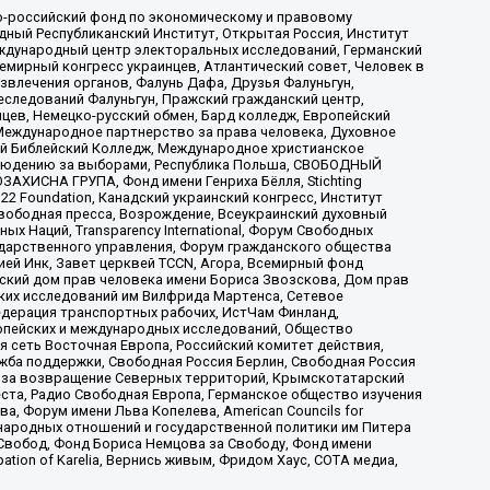
-российский фонд по экономическому и правовому
ый Республиканский Институт, Открытая Россия, Институт
ждународный центр электоральных исследований, Германский
мирный конгресс украинцев, Атлантический совет, Человек в
звлечения органов, Фалунь Дафа, Друзья Фалуньгун,
еследований Фалуньгун, Пражский гражданский центр,
цев, Немецко-русский обмен, Бард колледж, Европейский
Международное партнерство за права человека, Духовное
ый Библейский Колледж, Международное христианское
аблюдению за выборами, Республика Польша, СВОБОДНЫЙ
АХИСНА ГРУПА, Фонд имени Генриха Бёлля, Stichting
t 22 Foundation, Канадский украинский конгресс, Институт
вободная пресса, Возрождение, Всеукраинский духовный
х Наций, Transparеncy International, Форум Свободных
ударственного управления, Форум гражданского общества
ией Инк, Завет церквей TCCN, Агора, Всемирный фонд
сский дом прав человека имени Бориса Звозскова, Дом прав
ских исследований им Вилфрида Мартенса, Сетевое
едерация транспортных рабочих, ИстЧам Финланд,
ропейских и международных исследований, Общество
я сеть Восточная Европа, Российский комитет действия,
жба поддержки, Свободная Россия Берлин, Свободная Россия
оюз за возвращение Северных территорий, Крымскотатарский
 креста, Радио Свободная Европа, Германское общество изучения
 Форум имени Льва Копелева, American Councils for
международных отношений и государственной политики им Питера
Свобод, Фонд Бориса Немцова за Свободу, Фонд имени
ion of Karelia, Вернись живым, Фридом Хаус, СОТА медиа,