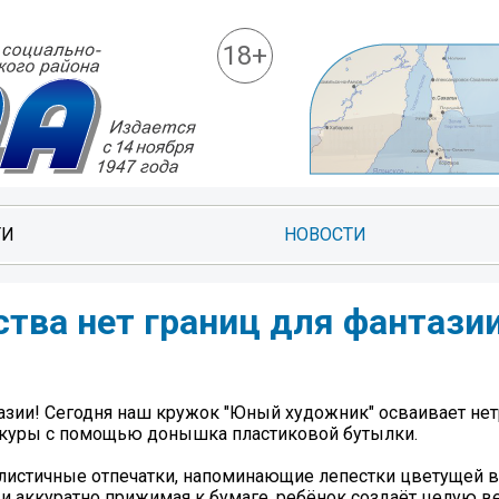
18+
ТИ
НОВОСТИ
ства нет границ для фантазии
нтазии! Сегодня наш кружок "Юный художник" осваивает н
сакуры с помощью донышка пластиковой бутылки.
алистичные отпечатки, напоминающие лепестки цветущей 
и аккуратно прижимая к бумаге, ребёнок создаёт целую 