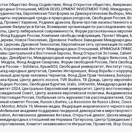
ытое Общество Фонд Содействия, Фонд Открытое общество, Американо
родных Отношений, MEDIA DEVELOPMENT INVESTMENT FUND, Международн
рудничества, Европейская Платформа за Демократические Выборы, Ме
щиты окружающей среды и природных ресурсов, Свободная Россия, Все
, Прожект Хармони, Родники дракона, Врачи против насильственного и
шении Фалуньгун в Китае, Всемирная организация по расследованию пр
опы, Центр либеральной современности, Форум русскоязычных европей
Фонд Будущее России, Компания свободы информации, Проект Медиа, 
 Церкви, Новое Поколение, Духовное Учебное Заведение Международн
й, Церковь Духовной Технологии, Европейская сеть организаций по н
nds, Королевский Институт Международных Отношений, КРИМСЬКА ПРАВОЗ
ициативы Центральной и Восточной Европы, Фонд Открытой Эстонии, Calver
ады, Декабристы, Международный научный центр им Вудро Вильсона, С
 Медуза, Фонд Андрея Сахарова, Форум свободной России, Лига Свободны
в России – Solidarus, КрымSOS, Свободный университет, Институт гос
Съезд народных депутатов, Гринпис Интернешнл, Фонд борьбы с коррупц
тельный дом прав человека Чернигов, Фонд Дом Прав Человека, Белору
ека Крым, Центр дикого лосося, TVR Studios, ТВ Дождь, Центр европей
одную Россию, Свободная Бурятия, Uralic, UnKremlin, Международная ф
омитет-2024, Центрально-Европейский университет, Центр восточноев
ражданский Совет, Центр анализа европейской политики, Академическа
Настоящая Россия, Глобальная сеть журналистов-расследователей, Слу
ый комитет России, Russie-Libertes, La Asocicion de Rusos Libres, С
on Monitor, Article 19, Мнение медиа, Федерация анархического черного
обильная академия поддержки гендерной демократии и миротворчества,
ational Education, Антивоенное движение Антальи, Открытый диалог, Школа 
 международных отношений им Нормана Патерсона, Центр Гражданских 
ротивление, Комитет независимости Ингушетии, Прометей, Stop Occupat