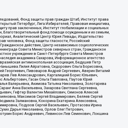
ледований, Фонд защиты прав граждан Штаб, Институт права
Открытый Петербург, Лига Избирателей, Правовая инициатива,
иту прав заключенных, Институт глобализации и социальных
н, Благотворительный фонд помощи осужденным и их семьям,
Мемориал, Аналитический Центр Юрия Левады, Издательство
рав человека, Фонд защиты гласности, Российский
 Гражданское действие, Центр независимых социологических
ининграде Совета Министров северных стран, Гражданское
астное учреждение в Санкт-Петербурге Совета Министров
 наследия академика Сахарова, Информационное агентство
Евразийская антимонопольная ассоциация, Бедушев Петр
 Чанышева Лилия Айратовна, Сидорович Ольга Борисовна,
гей Георгиевич, Пивоваров Андрей Сергеевич, Аверин Виталий
марев Лев Александрович, Каргалицкий Борис Юльевич,
с Альбертович, Гасан Ольга Павловна, Паутов Юрий
алья Валерьевна, Акимова Татьяна Николаевна, Золотарева
аранг Анна Васильевна, Захарова Светлана Сергеевна,
дьевич, Гефтер Валентин Михайлович, Симонов Алексей
рияновна, Максимов Сергей Владимирович, Беляев Сергей
 Людмила Залмановна, Кокорина Екатерина Алексеевна,
имировна, Подузов Сергей Васильевич, Протасова Ирина
Сухих Дарья Николаевна, Орлов Олег Петрович,
отухин Борис Андреевич, Левинсон Лев Семенович, Локшина