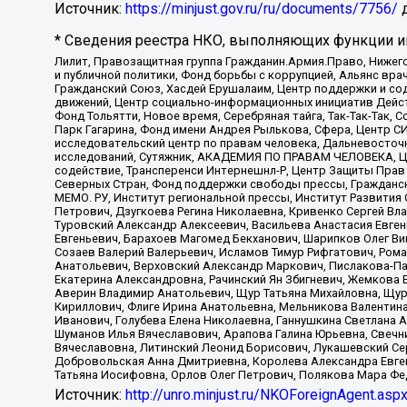
Источник:
https://minjust.gov.ru/ru/documents/7756/
д
* Сведения реестра НКО, выполняющих функции ин
Лилит, Правозащитная группа Гражданин.Армия.Право, Нижего
и публичной политики, Фонд борьбы с коррупцией, Альянс вр
Гражданский Союз, Хасдей Ерушалаим, Центр поддержки и сод
движений, Центр социально-информационных инициатив Дейс
Фонд Тольятти, Новое время, Серебряная тайга, Так-Так-Так,
Парк Гагарина, Фонд имени Андрея Рылькова, Сфера, Центр С
исследовательский центр по правам человека, Дальневосточн
исследований, Сутяжник, АКАДЕМИЯ ПО ПРАВАМ ЧЕЛОВЕКА, Це
содействие, Трансперенси Интернешнл-Р, Центр Защиты Прав
Северных Стран, Фонд поддержки свободы прессы, Гражданск
МЕМО. РУ, Институт региональной прессы, Институт Развити
Петрович, Дзугкоева Регина Николаевна, Кривенко Сергей В
Туровский Александр Алексеевич, Васильева Анастасия Евген
Евгеньевич, Барахоев Магомед Бекханович, Шарипков Олег В
Созаев Валерий Валерьевич, Исламов Тимур Рифгатович, Рома
Анатольевич, Верховский Александр Маркович, Пислакова-Па
Екатерина Александровна, Рачинский Ян Збигневич, Жемкова 
Аверин Владимир Анатольевич, Щур Татьяна Михайловна, Щур
Кириллович, Флиге Ирина Анатольевна, Мельникова Валентин
Иванович, Голубева Елена Николаевна, Ганнушкина Светлана 
Шуманов Илья Вячеславович, Арапова Галина Юрьевна, Свечн
Вячеславовна, Литинский Леонид Борисович, Лукашевский Се
Добровольская Анна Дмитриевна, Королева Александра Евген
Татьяна Иосифовна, Орлов Олег Петрович, Полякова Мара Фе
Источник:
http://unro.minjust.ru/NKOForeignAgent.asp