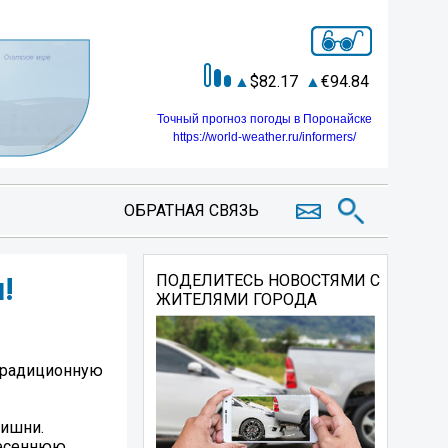
82.17
94.84
Точный прогноз погоды в Поронайске
https://world-weather.ru/informers/
ОБРАТНАЯ СВЯЗЬ
!
ПОДЕЛИТЕСЬ НОВОСТЯМИ С
ЖИТЕЛЯМИ ГОРОДА
етрадиционную
вишни.
весеннюю