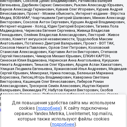
Для повышения удобства сайта мы используем
Источник:
https://minjust.gov.ru/uploaded/files/reestr-
cookies (
подробнее
). К сайту подключены
inostrannyih-agentov-22-03-2024.pdf
данные на
22.03.2024
сервисы Yandex.Metrika, LiveInternet, top.mail.ru,
которые также используют файлы cookies
Разработка -
(
подробнее
).