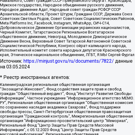
Навального, Совет граждан СССР Прикубанского округа г. Краснодара,
Мужское государство, Народное объединение русского движения,
Народное движение Адат, Народный совет граждан РСФСР СССР
Архангельской области, Проект Штурм, Граждане СССР, Держава Союз
Советских Светлых Родов, Совет Советских Социалистических Районов,
Meta Platforms Inc, Facebook, Instagram, WhatsApp, СИЧ-С14,
Добровольческое Движение Организации украинских националистов,
Черный Комитет, Татарстанское Региональное Всетатарское
общественное движение, Невоград, Молодежное Демократическое
Движение Весна, Верховный Совет Татарской Автономной Советской
Социалистической Республики, Конгресс ойрат-калмыцкого народа,
Исполнительный комитет совета народных депутатов Красноярского
края, Этническое национальное объединение, ЛГБТ, Я.МЫ Сергей Фургал
Источник:
https://minjust.gov.ru/ru/documents/7822/
данные
на
03.05.2024
* Реестр иностранных агентов:
Калининградская региональная общественная организация "Экозащита!-Женсовет", Фонд содействия защите прав и свобод граждан "Общественный вердикт", Фонд "Институт Развития Свободы Информации", Частное учреждение "Информационное агентство МЕМО. РУ", Региональная общественная организация "Общественная комиссия по сохранению наследия академика Сахарова", Фонд поддержки свободы прессы, Санкт-Петербургская общественная правозащитная организация "Гражданский контроль", Межрегиональная общественная организация "Информационно-просветительский центр "Мемориал", Региональный Фонд "Центр Защиты Прав Средств Массовой Информации", с 05.12.2023 Фонд "Центр Защиты Прав Средств массовой информации", Региональная общественная благотворительная организация помощи беженцам и мигрантам "Гражданское содействие", Негосударственное образовательное учреждение дополнительного профессионального образования (повышение квалификации) специалистов "АКАДЕМИЯ ПО ПРАВАМ ЧЕЛОВЕКА", Свердловская региональная общественная организация "Сутяжник", Автономная некоммерческая организация "Центр независимых социологических исследований", Союз общественных объединений "Российский исследовательский центр по правам человека", Региональное общественное учреждение научно-информационный центр "МЕМОРИАЛ", Некоммерческая организация "Фонд защиты гласности", Автономная некоммерческая организация "Институт прав человека", Городская общественная организация "Екатеринбургское общество "МЕМОРИАЛ", Городская общественная организация "Рязанское историко-просветительское и правозащитное общество "Мемориал" (Рязанский Мемориал), Челябинский региональный орган общественной самодеятельности – женское общественное объединение "Женщины Евразии", Челябинский региональный орган общественной самодеятельности "Уральская правозащитная группа", Фонд содействия защите здоровья и социальной справедливости имени Андрея Рылькова, Автономная Некоммерческая Организация "Аналитический Центр Юрия Левады", Автономная некоммерческая организация социальной поддержки населения "Проект Апрель", Региональная общественная организация помощи женщинам и детям, находящимся в кризисной ситуации "Информационно-методический центр "Анна", Фонд содействия развитию массовых коммуникаций и правовому просвещению "Так-так-Так", Фонд содействия устойчивому развитию "Серебряная тайга", Свердловский региональный общественный фонд социальных проектов "Новое время", "Idel.Реалии", Кавказ.Реалии, Крым.Реалии, Телеканал Настоящее Время, Татаро-башкирская служба Радио Свобода (Azatliq Radiosi), Радио Свободная Европа/Радио Свобода (PCE/PC), "Сибирь.Реалии", "Фактограф", Благотворительный фонд помощи осужденным и их семьям, Автономная некоммерческая организация "Институт глобализации и социальных движений", Фонд "В защиту прав заключенных", Частное учреждение "Центр поддержки и содействия развитию средств массовой информации", Пензенский региональный общественный благотворительный фонд "Гражданский союз", "Север.Реалии", Некоммерческая организация Фонд "Правовая инициатива", Общество с ограниченной ответственностью "Радио Свободная Европа/Радио Свобода", Чешское информационное агентство "MEDIUM-ORIENT", Красноярская региональная общественная организация "Мы против СПИДа", Камалягин Денис Николаевич, Маркелов Сергей Евгеньевич, Пономарев Лев Александрович, Савицкая Людмила Алексеевна, Автономная некоммерческая организация "Центр по работе с проблемой насилия "НАСИЛИЮ.НЕТ", Межрегиональный профессиональный союз работников здравоохранения "Альянс врачей", Юридическое лицо, зарегистрированное в Латвийской Республике, SIA "Medusa Project" (регистрационный номер 40103797863, дата регистрации 10.06.2014), Некоммерческая организация "Фонд по борьбе с коррупцией", Автономная некоммерческая организация "Институт права и публичной политики", Баданин Роман Сергеевич, Гликин Максим Александрович, Железнова Мария Михайловна, Лукьянова Юлия Сергеевна, Маетная Елизавета Витальевна, Маняхин Петр Борисович, Чуракова Ольга Владимировна, Ярош Юлия Петровна, Юридическое лицо "The Insider SIA", зарегистрированное в Риге, Латвийская Республика (дата регистрации 26.06.2015), являющееся администратором доменного имени интернет-издания "The Insider SIA", https://theins.ru, Постернак Алексей Евгеньевич, Рубин Михаил Аркадьевич, Анин Роман Александрович, Юридическое лицо Istories fonds, зарегистрированное в Латвийской Республике (регистрационный номер 50008295751, дата регистрации 24.02.2020), Великовский Дмитрий Александрович, Долинина Ирина Николаевна, Мароховская Алеся Алексеевна, Шлейнов Роман Юрьевич, Шмагун Олеся Валентиновна, Общество с ограниченной ответственностью "Альтаир 2021", Общество с ограниченной ответственностью "Вега 2021", Общество с ограниченной ответственностью "Главный редактор 2021", Общество с ограниченной ответственностью "Ромашки монолит", Важенков Артем Валерьевич, Ивановская областная общественная организация "Центр гендерных исследований", Гурман Юрий Альбертович, Медиапроект "ОВД-Инфо", Егоров Владимир Владимирович, Жилинский Владимир Александрович, Общество с ограниченной ответственностью "ЗП", Иванова София Юрьевна, Карезина Инна Павловна, Кильтау Екатерина Викторовна, Петров Алексей Викторович, Пискунов Сергей Евгеньевич, Смирнов Сергей Сергеевич, Тихонов Михаил Сергеевич, Общество с ограниченной ответственностью "ЖУРНАЛИСТ-ИНОСТРАННЫЙ АГЕНТ", Арапова Галина Юрьевна, Вольтская Татьяна Анатольевна, Американская компания "Mason G.E.S. Anonymous Foundation" (США), являющаяся владельцем интернет-издания https://mnews.world/, Компания "Stichting Bellingcat", зарегистрированная в Нидерландах (дата регистрации 11.07.2018), Захаров Андрей Вячеславович, Клепиковская Екатерина Дмитриевна, Общество с ограниченной ответственностью "МЕМО", Перл Роман Александрович, Симонов Евгений Алексеевич, Соловьева Елена Анатольевна, Сотников Даниил Владимирович, Сурначева Елизавета Дмитриевна, Автономная некоммерческая организация по защите прав человека и информированию населения "Якутия – Наше Мнение", Общество с ограниченной ответственностью "Москоу диджитал медиа", с 26.01.2023 Общество с ограниченной ответственностью "Чайка Белые сады", Ветошкина Валерия Валерьевна, Заговора Максим Александрович, Межрегиональное общественное движение "Российская ЛГБТ - сеть", Оленичев Максим Владимирович, Павлов Иван Юрьевич, Скворцова Елена Сергеевна, Общество с ограниченной ответственностью "Как бы инагент", Кочетков Игорь Викторович, Общество с ограниченной ответственностью "Честные выборы", Еланчик Олег Александрович, Общество с ограниченной ответственностью "Нобелевский призыв", Гималова Регина Эмилевна, Григорьев Андрей Валерьевич, Григорьева Алина Александровна, Ассоциация по содействию защите прав призывников, альтернативнослужащих и военнослужащих "Правозащитная группа "Гражданин.Армия.Право", Хисамова Регина Фаритовна, Автономная некоммерческая организация по реализации социально-правовых программ "Лилит", Дальневосточное общественное движение "Маяк", Санкт-Петербургская ЛГБТ-инициативная группа "Выход", Инициативная группа ЛГБТ+ "Реверс", Алексеев Андрей Викторович, Бекбулатова Таисия Львовна, Беляев Иван Михайлович, Владыкина Елена Сергеевна, Гельман Марат Александрович, Никульшина Вероника Юрьевна, Толоконникова Надежда Андреевна, Шендерович Виктор Анатольевич, Общество с ограниченной ответственностью "Данное сообщение", Общество с ограниченной ответственностью Издательский дом "Новая глава", Айнбиндер Александра Александровна, Московский комьюнити-центр для ЛГБТ+инициатив, Благотворительный фонд развития филантропии, Deutsche Welle (Германия, Kurt-Schumacher-Strasse 3, 53113 Bonn), Борзунова Мария Михайловна, Воробьев Виктор Викторович, Голубева Анна Львовна, Константинова Алла Михайловна, Малкова Ирина Владимировна, Мурадов Мурад Абдулгалимович, Осетинская Елизавета Николаевна, Понасенков Евгений Николаевич, Ганапольский Матвей Юрьевич, Киселев Евгений Алексеевич, Борухович Ирина Григорьевна, Дремин Иван Тимофеевич, Дубровский Дмитрий Викторович, Красноярская региональная общественная организация поддержки и развития альтернативных образовательных технологий и межкультурных коммуникаций "ИНТЕРРА", Маяковская Екатерина Алексеевна, Фейгин Марк Захарович, Филимонов Андрей Викторович, Дзугкоева Регина Николаевна, Доброхотов Роман Александрович, Дудь Юрий Александрович, Елкин Сергей Владимирович, Кругликов Кирилл Игоревич, Сабунаева Мария Леонидовна, Семенов Алексей Владимирович, Шаинян Карен Багратович, Шульман Екатерина Михайловна, Асафьев Артур Валерьевич, Вахштайн Виктор Семенович, Венедиктов Алексей Алексеевич, Лушникова Екатерина Евгеньевна, Волков Леонид Михайлович, Невзоров Александр Глебович, Пархоменко Сергей Борисович, Сироткин Ярослав Николаевич, Кара-Мурза Владимир Владимирович, Баранова Наталья Владимировна, Гозман Леонид Яковлевич, Кагарлицкий Борис Юльевич, Климарев Михаил Валерьевич, Милов Владимир Станиславович, Автономная некоммерческая организация Краснодарский центр современного искусства "Типография", Моргенштерн Алишер Тагирович, Соболь Любовь Эдуардовна, Общество с ограниченной ответственностью "ЛИЗА НОРМ", Каспаров Гарри Кимович, Ходорковский Михаил Борисович, Общество с ограниченной ответственностью "Апрельские тезисы", Данилович Ирина Брониславовна, Кашин Олег Владимирович, Петров Николай Владимирович, Пивоваров Алексей Владимирович, Соколов Михаил Владимирович, Цветкова Юлия Владимировна, Чичваркин Евгений Александрович, Комитет против пыток/Команда против пыток, Общество с ограниченной ответственностью "Первый научный", Общество с ограниченной ответственностью "Вертолет и ко", Белоцерковская Вероника Борисовна, Кац Максим Евгеньевич, Лазарева Татьяна Юрьевна, Шаведдинов Руслан Табризович, Яшин Илья Валерьевич, Общество с ограниченной ответственностью "Иноагент ААВ", Алешковский Дмитрий Петрович, Альбац Евгения Марковна, Быков Дмитрий Львович, Галямина Юлия Евгеньевна, Лойко Сергей Леонидович, Мартынов Кирилл Константинович, Медведев Сергей Александрович, Крашенинников Федор Геннадиевич, Гордеева Катерина Вл