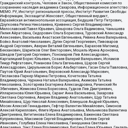
Гражданский контроль, Человек и Закон, Общественная комиссия по
сохранению наследия академика Сахарова, Информационное агентство
МЕМО. РУ, Институт региональной прессы, Институт Развития Свободы
Информации, Экозащита!-Женсовет, Общественный вердикт,
Евразийская антимонопольная ассоциация, Бедушев Петр Петрович,
Дзугкоева Регина Николаевна, Кривенко Сергей Владимирович,
Милославский Павел Юрьевич, Шнырова Ольга Вадимовна, Чанышева
Лилия Айратовна, Сидорович Ольга Борисовна, Туровский Александр
Алексеевич, Васильева Анастасия Евгеньевна, Ривина Анна Валерьевна,
Бойко Анатолий Николаевич, Дугин Сергей Георгиевич, Пивоваров
Андрей Сергеевич, Аверин Виталий Евгеньевич, Барахоев Магомед
Бекханович, Шарипков Олег Викторович, Мошель Ирина Ароновна,
Шведов Григорий Сергеевич, Пономарев Лев Александрович,
Каргалицкий Борис Юльевич, Созаев Валерий Валерьевич, Исламов
Тимур Рифгатович, Романова Ольга Евгеньевна, Щаров Сергей
Алексадрович, Цирульников Борис Альбертович, Гасан Ольга Павловна,
Паутов Юрий Анатольевич, Верховский Александр Маркович,
Пислакова-Паркер Марина Петровна, Кочеткова Татьяна
Владимировна, Чуркина Наталья Валерьевна, Акимова Татьяна
Николаевна, Золотарева Екатерина Александровна, Рачинский Ян
Збигневич, Жемкова Елена Борисовна, Гудков Лев Дмитриевич,
Илларионова Юлия Юрьевна, Саранг Анна Васильевна, Захарова
Светлана Сергеевна, Аверин Владимир Анатольевич, Щур Татьяна
Михайловна, Щур Николай Алексеевич, Блинушов Андрей Юрьевич,
Мосин Алексей Геннадьевич, Гефтер Валентин Михайлович, Симонов
Алексей Кириллович, Флиге Ирина Анатольевна, Мельникова Валентина
Дмитриевна, Вититинова Елена Владимировна, Баженова Светлана
Куприяновна, Максимов Сергей Владимирович, Беляев Сергей
Иванович, Голубева Елена Николаевна, Ганнушкина Светлана
Алексеевна, Закс Елена Владимировна, Буртина Елена Юрьевна, Гендель