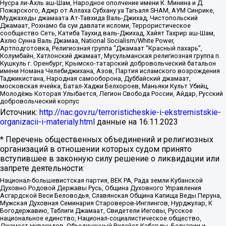
Нусра ли-Ахль аш-Шам, Народное ополчение имени К. Минина и Д.
Пожарского, Аджр от Аллаха Субхану уа Тагьаля SHAM, АУМ Синрике,
Муджахеды джамаата Ат-Тавхида Валь-Джихад, Чистопольский
Джамаат, Рохнамо ба суи давлати исломи, Террористическое
сообщество Сеть, Катиба Таухид валь-Джихад, Хайят Тахрир аш-Шам,
Ахлю Сунна Валь Джамаа, National Socialism/White Power,
Артподготовка, Религиозная группа “Джамаат “Красный пахарь”,
Колумбайн, Хатлонский джамаат, Мусульманская религиозная группа п.
Кушкуль г. Оренбург, Крымско-татарский добровольческий батальон
имени Номана Челебиджихана, Азов, Партия исламского возрождения
Таджикистана, Народная самооборона, Дуббайский джамаат,
московская ячейка, Батал-Хаджи Белхороев, Маньяки Культ Убийц,
Молодёжь Которая Улыбается, Легион Свобода России, Айдар, Русский
добровольческий корпус
Источник:
http://nac.gov.ru/terroristicheskie-i-ekstremistskie-
organizacii-i-materialy.html
данные на
16.11.2023
* Перечень общественных объединений и религиозных
организаций в отношении которых судом принято
вступившее в законную силу решение о ликвидации или
запрете деятельности:
Национал-большевистская партия, ВЕК РА, Рада земли Кубанской
Духовно Родовой Державы Русь, Община Духовного Управления
Асгардской Веси Беловодья, Славянская Община Капища Веды Перуна,
Мужская Духовная Семинария Староверов-Инглингов, Нурджулар, К
Богодержавию, Таблиги Джамаат, Свидетели Иеговы, Русское
национальное единство, Национал-социалистическое общество,
Джамаат мувахидов, Объединенный Вилайат Кабарды, Балкарии и