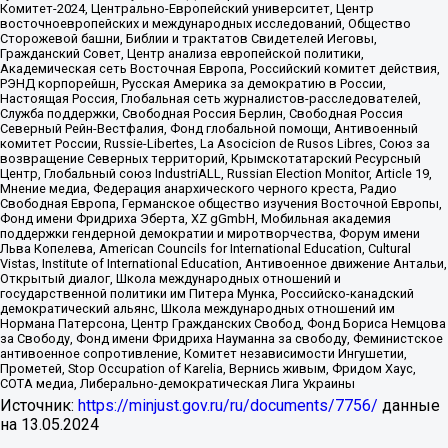
Комитет-2024, Центрально-Европейский университет, Центр
восточноевропейских и международных исследований, Общество
Сторожевой башни, Библии и трактатов Свидетелей Иеговы,
Гражданский Совет, Центр анализа европейской политики,
Академическая сеть Восточная Европа, Российский комитет действия,
РЭНД корпорейшн, Русская Америка за демократию в России,
Настоящая Россия, Глобальная сеть журналистов-расследователей,
Служба поддержки, Свободная Россия Берлин, Свободная Россия
Северный Рейн-Вестфалия, Фонд глобальной помощи, Антивоенный
комитет России, Russie-Libertes, La Asocicion de Rusos Libres, Союз за
возвращение Северных территорий, Крымскотатарский Ресурсный
Центр, Глобальный союз IndustriALL, Russian Election Monitor, Article 19,
Мнение медиа, Федерация анархического черного креста, Радио
Свободная Европа, Германское общество изучения Восточной Европы,
Фонд имени Фридриха Эберта, XZ gGmbH, Мобильная академия
поддержки гендерной демократии и миротворчества, Форум имени
Льва Копелева, American Councils for International Education, Cultural
Vistas, Institute of International Education, Антивоенное движение Антальи,
Открытый диалог, Школа международных отношений и
государственной политики им Питера Мунка, Российско-канадский
демократический альянс, Школа международных отношений им
Нормана Патерсона, Центр Гражданских Свобод, Фонд Бориса Немцова
за Свободу, Фонд имени Фридриха Науманна за свободу, Феминистское
антивоенное сопротивление, Комитет независимости Ингушетии,
Прометей, Stop Occupation of Karelia, Вернись живым, Фридом Хаус,
СОТА медиа, Либерально-демократическая Лига Украины
Источник:
https://minjust.gov.ru/ru/documents/7756/
данные
на
13.05.2024