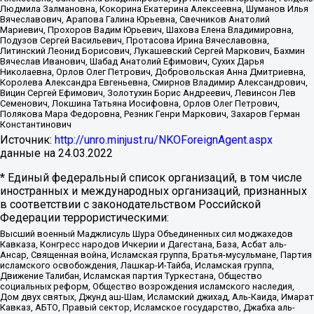
Людмила Залмановна, Кокорина Екатерина Алексеевна, Шуманов Илья
Вячеславович, Арапова Галина Юрьевна, Свечников Анатолий
Мариевич, Прохоров Вадим Юрьевич, Шахова Елена Владимировна,
Подузов Сергей Васильевич, Протасова Ирина Вячеславовна,
Литинский Леонид Борисович, Лукашевский Сергей Маркович, Бахмин
Вячеслав Иванович, Шабад Анатолий Ефимович, Сухих Дарья
Николаевна, Орлов Олег Петрович, Добровольская Анна Дмитриевна,
Королева Александра Евгеньевна, Смирнов Владимир Александрович,
Вицин Сергей Ефимович, Золотухин Борис Андреевич, Левинсон Лев
Семенович, Локшина Татьяна Иосифовна, Орлов Олег Петрович,
Полякова Мара Федоровна, Резник Генри Маркович, Захаров Герман
Константинович
Источник:
http://unro.minjust.ru/NKOForeignAgent.aspx
данные на
24.03.2022
* Единый федеральный список организаций, в том числе
иностранных и международных организаций, признанных
в соответствии с законодательством Российской
Федерации террористическими:
Высший военный Маджлисуль Шура Объединенных сил моджахедов
Кавказа, Конгресс народов Ичкерии и Дагестана, База, Асбат аль-
Ансар, Священная война, Исламская группа, Братья-мусульмане, Партия
исламского освобождения, Лашкар-И-Тайба, Исламская группа,
Движение Талибан, Исламская партия Туркестана, Общество
социальных реформ, Общество возрождения исламского наследия,
Дом двух святых, Джунд аш-Шам, Исламский джихад, Аль-Каида, Имарат
Кавказ, АБТО, Правый сектор, Исламское государство, Джабха аль-