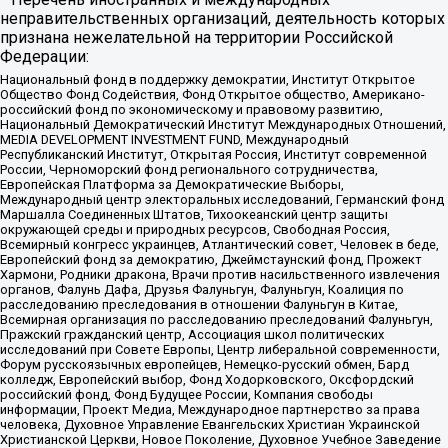
неправительственных организаций, деятельность которых
признана нежелательной на территории Российской
Федерации:
Национальный фонд в поддержку демократии, Институт Открытое
Общество Фонд Содействия, Фонд Открытое общество, Американо-
российский фонд по экономическому и правовому развитию,
Национальный Демократический Институт Международных Отношений,
MEDIA DEVELOPMENT INVESTMENT FUND, Международный
Республиканский Институт, Открытая Россия, Институт современной
России, Черноморский фонд регионального сотрудничества,
Европейская Платформа за Демократические Выборы,
Международный центр электоральных исследований, Германский фонд
Маршалла Соединенных Штатов, Тихоокеанский центр защиты
окружающей среды и природных ресурсов, Свободная Россия,
Всемирный конгресс украинцев, Атлантический совет, Человек в беде,
Европейский фонд за демократию, Джеймстаунский фонд, Прожект
Хармони, Родники дракона, Врачи против насильственного извлечения
органов, Фалунь Дафа, Друзья Фалуньгун, Фалуньгун, Коалиция по
расследованию преследования в отношении Фалуньгун в Китае,
Всемирная организация по расследованию преследований Фалуньгун,
Пражский гражданский центр, Ассоциация школ политических
исследований при Совете Европы, Центр либеральной современности,
Форум русскоязычных европейцев, Немецко-русский обмен, Бард
колледж, Европейский выбор, Фонд Ходорковского, Оксфордский
российский фонд, Фонд Будущее России, Компания свободы
информации, Проект Медиа, Международное партнерство за права
человека, Духовное Управление Евангельских Христиан Украинской
Христианской Церкви, Новое Поколение, Духовное Учебное Заведение