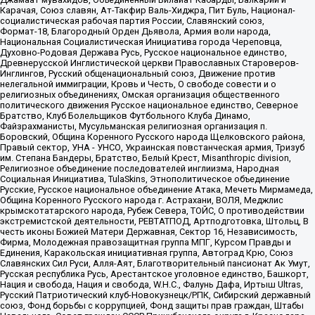
Карачая, Союз славян, Ат-Такфир Валь-Хиджра, Пит Буль, Национал-
социалистическая рабочая партия России, Славянский союз,
Формат-18, Благородный Орден Дьявола, Армия воли народа,
Национальная Социалистическая Инициатива города Череповца,
Духовно-Родовая Держава Русь, Русское национальное единство,
Древнерусской Инглистической церкви Православных Староверов-
Инглингов, Русский общенациональный союз, Движение против
нелегальной иммиграции, Кровь и Честь, О свободе совести и о
религиозных объединениях, Омская организация общественного
политического движения Русское национальное единство, Северное
Братство, Клуб Болельщиков Футбольного Клуба Динамо,
Файзрахманисты, Мусульманская религиозная организация п.
Боровский, Община Коренного Русского народа Щелковского района,
Правый сектор, УНА - УНСО, Украинская повстанческая армия, Тризуб
им. Степана Бандеры, Братство, Белый Крест, Misanthropic division,
Религиозное объединение последователей инглиизма, Народная
Социальная Инициатива, TulaSkins, Этнополитическое объединение
Русские, Русское национальное объединение Атака, Мечеть Мирмамеда,
Община Коренного Русского народа г. Астрахани, ВОЛЯ, Меджлис
крымскотатарского народа, Рубеж Севера, ТОЙС, О противодействии
экстремистской деятельности, РЕВТАТПОД, Артподготовка, Штольц, В
честь иконы Божией Матери Державная, Сектор 16, Независимость,
Фирма, Молодежная правозащитная группа МПГ, Курсом Правды и
Единения, Каракольская инициативная группа, Автоград Крю, Союз
Славянских Сил Руси, Алля-Аят, Благотворительный пансионат Ак Умут,
Русская республика Русь, Арестантское уголовное единство, Башкорт,
Нация и свобода, Нация и свобода, W.H.С., Фалунь Дафа, Иртыш Ultras,
Русский Патриотический клуб-Новокузнецк/РПК, Сибирский державный
союз, Фонд борьбы с коррупцией, Фонд защиты прав граждан, Штабы