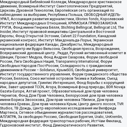
Международный Библейский Колледж, Международное христианское
движение, Всемирный Институт Саентологических Предприятий,
Церковь Духовной Технологии, Европейская сеть организаций по
наблюдению за выборами, Республика Польша, СВОБОДНЫЙ ИДЕЛЬ-
УРАЛ, Ассоциация развития журналистики, IStories fonds, Королевский
Институт Международных Отношений, КРИМСЬКА ПРАВОЗАХИСНА
ГРУПА, Фонд имени Генриха Бёлля, Stichting Bellingcat, Bellingcat Ltd, The
Insider, Институт правовой инициативы Центральной и Восточной
Европы, Фонд Открытой Эстонии, Calvert 22 Foundation, Канадский
украинский конгресс, Институт Макдональда-Лорье, Украинская
национальная федерация Канады, Декабристы, Международный
научный центр им Вудро Вильсона, Свободная пресса, Возрождение,
Всеукраинский духовный центр , Риддл, Русский антивоенный комитет в
Швеции, Проект Медуза, Фонд Андрея Сахарова, Форум свободной
России, Лига Свободных Наций, Transparеncy International, Форум
Свободных Народов ПостРоссии, Солидарность с гражданским
движением в России – Solidarus, КрымSOS, Свободный университет,
Институт государственного управления, Форум гражданского общества
Россия, Беллона, Союз жителей островов Тисима и Хабомаи, Съезд
народных депутатов, Гринпис Интернешнл, Фонд борьбы с коррупцией
Инк, Завет церквей TCCN, Агора, Всемирный фонд природы, BDR Novaja
Gazeta-Europe, Алтай проект, Образовательный дом прав человека
Чернигов, Фонд Дом Прав Человека, Белорусский дом прав человека
имени Бориса Звозскова, Дом прав человека Тбилиси, Дом прав
человека Ереван, Дом прав человека Крым, Центр дикого лосося, TVR
Studios, ТВ Дождь, Центр европейских исследований им Вилфрида
Мартенса, Сетевое объединение журналистов расследователей,
АЛЛАТРА, За свободную Россию, Свободная Бурятия, Uralic, UnKremlin,
Международная федерация транспортных рабочих, ИстЧам Финланд,
Гудзоновский институт, Фонд Демократического Развития,