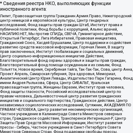
* Сведения реестра НКО, выполняющих функции
иностранного агента:
Лилит, Правозащитная группа Гражданин.Армия.Право, Нижегородский
центр немецкой и европейской культуры, Центр гендерных
исследований, Фонд защиты прав граждан Штаб, Институт права и
публичной политики, Фонд борьбы с коррупцией, Альянс врачей,
НАСИЛИЮ.НЕТ, Мы против СПИДа, СВЕЧА, Гуманитарное действие,
Открытый Петербург, Лига Избирателей, Правовая инициатива,
Гражданский Союз, Хасдей Ерушалаим, Центр поддержки и содействия
развитию средств массовой информации, Горячая Линия, В защиту
прав заключенных, Институт глобализации и социальных движений,
Центр социально-информационных инициатив Действие,
Благотворительный фонд охраны здоровья и защиты прав граждан,
Благотворительный фонд помощи осужденным и их семьям, Фонд
Тольятти, Новое время, Серебряная тайга, Так-Так-Так, Сова, центр Анна,
Проект Апрель, Самарская губерния, Эра здоровья, Мемориал,
Аналитический Центр Юрия Левады, Издательство Парк Гагарина, Фонд
имени Андрея Рылькова, Сфера, Центр СИБАЛЬТ, Уральская
правозащитная группа, Женщины Евразии, Институт прав человека,
Фонд защиты гласности, Российский исследовательский центр по
правам человека, Дальневосточный центр развития гражданских
инициатив и социального партнерства, Гражданское действие, Центр
независимых социологических исследований, Сутяжник, АКАДЕМИЯ ПО
ПРАВАМ ЧЕЛОВЕКА, Центр развития некоммерческих организаций,
Частное учреждение в Калининграде Совета Министров северных
стран, Гражданское содействие, Трансперенси Интернешнл-Р, Центр
Защиты Прав Средств Массовой Информации, Институт развития
прессы - Сибирь, Частное учреждение в Санкт-Петербурге Совета
Министров Северных Стран, Фонд поддержки свободы прессы,