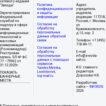
сетевого издания
Политика
Адрес
"Звезда".
конфиденциальности
учредителя,
Зарегистрировано
и защиты
издателя,
Федеральной
информации
редакции: 117218,
службой по
Россия, г. Москва,
Согласие на
надзору в сфере
ул.
обработку
связи,
Кржижановского,
персональных
информационных
д.13, кор. 2
данных обратной
технологий и
связи
Телефон: +7 (495)
массовых
718-84-11
коммуникаций
Согласие на
(Роскомнадзор).
обработку
E-mail:
Реестровая
персональных
info@zvezda-
запись ЭЛ № ФС
данных с помощью
sah.ru
77 –79962 от
сервисов
31.12.2020г.
И.О. главного
Yandex.Metrika,
редактора
LiveInternet,
ПОКАЗАТЬ
Дорохова Н.В.
top.mail.ru
БАННЕРНЫЕ
МЕСТА
Разработчик
сайта –
INFOROS
2026
* Перечень иностранных и международных