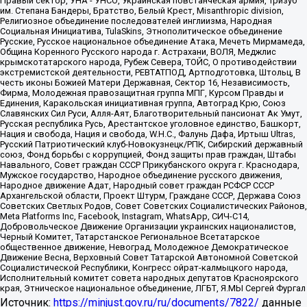
Правый сектор, УНА - УНСО, Украинская повстанческая армия, Тризуб
им. Степана Бандеры, Братство, Белый Крест, Misanthropic division,
Религиозное объединение последователей инглиизма, Народная
Социальная Инициатива, TulaSkins, Этнополитическое объединение
Русские, Русское национальное объединение Атака, Мечеть Мирмамеда,
Община Коренного Русского народа г. Астрахани, ВОЛЯ, Меджлис
крымскотатарского народа, Рубеж Севера, ТОЙС, О противодействии
экстремистской деятельности, РЕВТАТПОД, Артподготовка, Штольц, В
честь иконы Божией Матери Державная, Сектор 16, Независимость,
Фирма, Молодежная правозащитная группа МПГ, Курсом Правды и
Единения, Каракольская инициативная группа, Автоград Крю, Союз
Славянских Сил Руси, Алля-Аят, Благотворительный пансионат Ак Умут,
Русская республика Русь, Арестантское уголовное единство, Башкорт,
Нация и свобода, Нация и свобода, W.H.С., Фалунь Дафа, Иртыш Ultras,
Русский Патриотический клуб-Новокузнецк/РПК, Сибирский державный
союз, Фонд борьбы с коррупцией, Фонд защиты прав граждан, Штабы
Навального, Совет граждан СССР Прикубанского округа г. Краснодара,
Мужское государство, Народное объединение русского движения,
Народное движение Адат, Народный совет граждан РСФСР СССР
Архангельской области, Проект Штурм, Граждане СССР, Держава Союз
Советских Светлых Родов, Совет Советских Социалистических Районов,
Meta Platforms Inc, Facebook, Instagram, WhatsApp, СИЧ-С14,
Добровольческое Движение Организации украинских националистов,
Черный Комитет, Татарстанское Региональное Всетатарское
общественное движение, Невоград, Молодежное Демократическое
Движение Весна, Верховный Совет Татарской Автономной Советской
Социалистической Республики, Конгресс ойрат-калмыцкого народа,
Исполнительный комитет совета народных депутатов Красноярского
края, Этническое национальное объединение, ЛГБТ, Я.МЫ Сергей Фургал
Источник:
https://minjust.gov.ru/ru/documents/7822/
данные