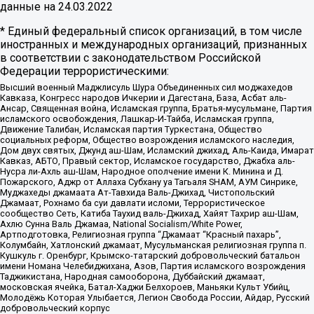
данные на
24.03.2022
* Единый федеральный список организаций, в том числе
иностранных и международных организаций, признанных
в соответствии с законодательством Российской
Федерации террористическими:
Высший военный Маджлисуль Шура Объединенных сил моджахедов
Кавказа, Конгресс народов Ичкерии и Дагестана, База, Асбат аль-
Ансар, Священная война, Исламская группа, Братья-мусульмане, Партия
исламского освобождения, Лашкар-И-Тайба, Исламская группа,
Движение Талибан, Исламская партия Туркестана, Общество
социальных реформ, Общество возрождения исламского наследия,
Дом двух святых, Джунд аш-Шам, Исламский джихад, Аль-Каида, Имарат
Кавказ, АБТО, Правый сектор, Исламское государство, Джабха аль-
Нусра ли-Ахль аш-Шам, Народное ополчение имени К. Минина и Д.
Пожарского, Аджр от Аллаха Субхану уа Тагьаля SHAM, АУМ Синрике,
Муджахеды джамаата Ат-Тавхида Валь-Джихад, Чистопольский
Джамаат, Рохнамо ба суи давлати исломи, Террористическое
сообщество Сеть, Катиба Таухид валь-Джихад, Хайят Тахрир аш-Шам,
Ахлю Сунна Валь Джамаа, National Socialism/White Power,
Артподготовка, Религиозная группа “Джамаат “Красный пахарь”,
Колумбайн, Хатлонский джамаат, Мусульманская религиозная группа п.
Кушкуль г. Оренбург, Крымско-татарский добровольческий батальон
имени Номана Челебиджихана, Азов, Партия исламского возрождения
Таджикистана, Народная самооборона, Дуббайский джамаат,
московская ячейка, Батал-Хаджи Белхороев, Маньяки Культ Убийц,
Молодёжь Которая Улыбается, Легион Свобода России, Айдар, Русский
добровольческий корпус