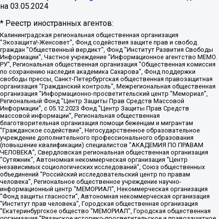
на
03.05.2024
* Реестр иностранных агентов:
Калининградская региональная общественная организация "Экозащита!-Женсовет", Фонд содействия защите прав и свобод граждан "Общественный вердикт", Фонд "Институт Развития Свободы Информации", Частное учреждение "Информационное агентство МЕМО. РУ", Региональная общественная организация "Общественная комиссия по сохранению наследия академика Сахарова", Фонд поддержки свободы прессы, Санкт-Петербургская общественная правозащитная организация "Гражданский контроль", Межрегиональная общественная организация "Информационно-просветительский центр "Мемориал", Региональный Фонд "Центр Защиты Прав Средств Массовой Информации", с 05.12.2023 Фонд "Центр Защиты Прав Средств массовой информации", Региональная общественная благотворительная организация помощи беженцам и мигрантам "Гражданское содействие", Негосударственное образовательное учреждение дополнительного профессионального образования (повышение квалификации) специалистов "АКАДЕМИЯ ПО ПРАВАМ ЧЕЛОВЕКА", Свердловская региональная общественная организация "Сутяжник", Автономная некоммерческая организация "Центр независимых социологических исследований", Союз общественных объединений "Российский исследовательский центр по правам человека", Региональное общественное учреждение научно-информационный центр "МЕМОРИАЛ", Некоммерческая организация "Фонд защиты гласности", Автономная некоммерческая организация "Институт прав человека", Городская общественная организация "Екатеринбургское общество "МЕМОРИАЛ", Городская общественная организация "Рязанское историко-просветительское и правозащитное общество "Мемориал" (Рязанский Мемориал), Челябинский региональный орган общественной самодеятельности – женское общественное объединение "Женщины Евразии", Челябинский региональный орган общественной самодеятельности "Уральская правозащитная группа", Фонд содействия защите здоровья и социальной справедливости имени Андрея Рылькова, Автономная Некоммерческая Организация "Аналитический Центр Юрия Левады", Автономная некоммерческая организация социальной поддержки населения "Проект Апрель", Региональная общественная организация помощи женщинам и детям, находящимся в кризисной ситуации "Информационно-методический центр "Анна", Фонд содействия развитию массовых коммуникаций и правовому просвещению "Так-так-Так", Фонд содействия устойчивому развитию "Серебряная тайга", Свердловский региональный общественный фонд социальных проектов "Новое время", "Idel.Реалии", Кавказ.Реалии, Крым.Реалии, Телеканал Настоящее Время, Татаро-башкирская служба Радио Свобода (Azatliq Radiosi), Радио Свободная Европа/Радио Свобода (PCE/PC), "Сибирь.Реалии", "Фактограф", Благотворительный фонд помощи осужденным и их семьям, Автономная некоммерческая организация "Институт глобализации и социальных движений", Фонд "В защиту прав заключенных", Частное учреждение "Центр поддержки и содействия развитию средств массовой информации", Пензенский региональный общественный благотворительный фонд "Гражданский союз", "Север.Реалии", Некоммерческая организация Фонд "Правовая инициатива", Общество с ограниченной ответственностью "Радио Свободная Европа/Радио Свобода", Чешское информационное агентство "MEDIUM-ORIENT", Красноярская региональная общественная организация "Мы против СПИДа", Камалягин Денис Николаевич, Маркелов Сергей Евгеньевич, Пономарев Лев Александрович, Савицкая Людмила Алексеевна, Автономная некоммерческая организация "Центр по работе с проблемой насилия "НАСИЛИЮ.НЕТ", Межрегиональный профессиональный союз работников здравоохранения "Альянс врачей", Юридическое лицо, зарегистрированное в Латвийской Республике, SIA "Medusa Project" (регистрационный номер 40103797863, дата регистрации 10.06.2014), Некоммерческая организация "Фонд по борьбе с коррупцией", Автономная некоммерческая организация "Институт права и публичной политики", Баданин Роман Сергеевич, Гликин Максим Александрович, Железнова Мария Михайловна, Лукьянова Юлия Сергеевна, Маетная Елизавета Витальевна, Маняхин Петр Борисович, Чуракова Ольга Владимировна, Ярош Юлия Петровна, Юридическое лицо "The Insider SIA", зарегистрированное в Риге, Латвийская Республика (дата регистрации 26.06.2015), являющееся администратором доменного имени интернет-издания "The Insider SIA", https://theins.ru, Постернак Алексей Евгеньевич, Рубин Михаил Аркадьевич, Анин Роман Александрович, Юридическое лицо Istories fonds, зарегистрированное в Латвийской Республике (регистрационный номер 50008295751, дата регистрации 24.02.2020), Великовский Дмитрий Александрович, Долинина Ирина Николаевна, Мароховская Алеся Алексеевна, Шлейнов Роман Юрьевич, Шмагун Олеся Валентиновна, Общество с ограниченной ответственностью "Альтаир 2021", Общество с ограниченной ответственностью "Вега 2021", Общество с ограниченной ответственностью "Главный редактор 2021", Общество с ограниченной ответственностью "Ромашки монолит", Важенков Артем Валерьевич, Ивановская областная общественная организация "Центр гендерных исследований", Гурман Юрий Альбертович, Медиапроект "ОВД-Инфо", Егоров Владимир Владимирович, Жилинский Владимир Александрович, Общество с ограниченной ответственностью "ЗП", Иванова София Юрьевна, Карезина Инна Павловна, Кильтау Екатерина Викторовна, Петров Алексей Викторович, Пискунов Сергей Евгеньевич, Смирнов Сергей Сергеевич, Тихонов Михаил Сергеевич, Общество с ограниченной ответственностью "ЖУРНАЛИСТ-ИНОСТРАННЫЙ АГЕНТ", Арапова Галина Юрьевна, Вольтская Татьяна Анатольевна, Американская компания "Mason G.E.S. Anonymous Foundation" (США), являющаяся владельцем интернет-издания https://mnews.world/, Компания "Stichting Bellingcat", зарегистрированная в Нидерландах (дата регистрации 11.07.2018), Захаров Андрей Вячеславович, Клепиковская Екатерина Дмитриевна, Общество с ограниченной ответственностью "МЕМО", Перл Роман Александрович, Симонов Евгений Алексеевич, Соловьева Елена Анатольевна, Сотников Даниил Владимирович, Сурначева Елизавета Дмитриевна, Автономная некоммерческая организация по защите прав человека и информированию населения "Якутия – Наше Мнение", Общество с ограниченной ответственностью "Москоу диджитал медиа", с 26.01.2023 Общество с ограниченной ответственностью "Чайка Белые сады", Ветошкина Валерия Валерьевна, Заговора Максим Александрович, Межрегиональное общественное движение "Российская ЛГБТ - сеть", Оленичев Максим Владимирович, Павлов Иван Юрьевич, Скворцова Елена Сергеевна, Общество с ограниченной ответственностью "Как бы инагент", Кочетков Игорь Викторович, Общество с ограниченной ответственностью "Честные выборы", Еланчик Олег Александрович, Общество с ограниченной ответственностью "Нобелевский призыв", Гималова Регина Эмилевна, Григорьев Андрей Валерьевич, Григорьева Алина Александровна, Ассоциация по содействию защите прав призывников, альтернативнослужащих и военнослужащих "Правозащитная группа "Гражданин.Армия.Право", Хисамова Регина Фаритовна, Автономная некоммерческая организация по реализации социально-правовых программ "Лилит", Дальневосточное общественное движение "Маяк", Санкт-Петербургская ЛГБТ-инициативная группа "Выход", Инициативная группа ЛГБТ+ "Реверс", Алексеев Андрей Викторович, Бекбулатова Таисия Львовна, Беляев Иван Михайлович, Владыкина Елена Сергеевна, Гельман Марат Александрович, Никульшина Вероника Юрьевна, Толоконникова Надежда Андреевна, Шендерович Виктор Анатольевич, Общество с ограниченной ответственностью "Данное сообщение", Общество с ограниченной ответственностью Издательский дом "Новая глава", Айнбиндер Александра Александровна, Московский комьюнити-центр для ЛГБТ+инициатив, Благотворительный фонд развития филантропии, Deutsche Welle (Германия, Kurt-Schumacher-Strasse 3, 53113 Bonn), Борзунова Мария Михайловна, Воробьев Виктор Викторович, Голубева Анна Львовна, Константинова Алла Михайловна, Малкова Ирина Владимировна, Мурадов Мурад Абдулгалимович, Осетинская Елизавета Николаевна, Понасенков Евгений Николаевич, Ганапольский Матвей Юрьевич, Киселев Евгений Алексеевич, Борухович Ирина Григорьевна, Дремин Иван Тимофеевич, Дубровский Дмитрий Викторович, Красноярская региональная общественная организация поддержки и развития альтернативных образовательных технологий и межкультурных коммуникаций "ИНТЕРРА", Маяковская Екатерина Алексеевна, Фейгин Марк Захарович, Филимонов Андрей Викторович, Дзугкоева Регина Николаевна, Доброхотов Роман Александрович, Дудь Юрий Александрович, Елкин Сергей Владимирович, Кругликов Кирилл Игоревич, Сабунаева Мария Леонидовна, Семенов Алексей Владимирович, Шаинян Карен Багратович, Шульман Екатерина Михайловна, Асафьев Артур Валерьевич, Вахштайн Виктор Семенович, Венедиктов Алексей Алексеевич, Лушникова Екатерина Евгеньевна, Волков Леонид Михайлович, Невзоров Александр Глебович, Пархоменко Сергей Борисович, Сироткин Ярослав Николаевич, Кара-Мурза Владимир Владимирович, Баранова Наталья Владимировна, Гозман Леонид Яковлевич, Кагарлицкий Борис Юльевич, Климарев Михаил Валерьевич, Милов Владимир Станиславович, Автономная некоммерческая организация Краснодарский центр современного искусства "Типография", Моргенштерн Алишер Тагирович, Соболь Любовь Эдуардовна, Общество с ограниченной ответственностью "ЛИЗА НОРМ", Каспаров Гарри Кимович, Ходорковский Михаил Борисович, Общество с ограниченной ответственностью "Апрельские тезисы", Данилович Ирина Брониславовна, Кашин Олег Владимирович, Петров Николай Владимирович, Пивоваров Алексей Владимирович, Соколов Михаил Владимирович, Цветкова Юлия Владимировна, Чичваркин Евгений Александрович, Комитет против пыток/Команда против пыток, Общество с ограниченной ответственностью "Первый научный", Общество с ограниченной ответственностью "Вертолет и ко", Белоцерковская Вероника Борисовна, Кац Максим Евгеньевич, Лазарева Татьяна Юрьевна, Шаведдинов Руслан Табризович, Яшин Илья Валерьевич, Общество с ограниченной ответственностью "Иноагент ААВ", Алешковский Дмитрий Петрович, Альбац Евгения Марковна, Быков Дмитрий Львович, Галямина Юлия Евгеньевна, Лойко Сергей Леонидович, Мартынов Кирилл Константинович, Медведев Сергей Александрович, Крашенинников Федор Геннадиевич, Гордеева Катерина Вл