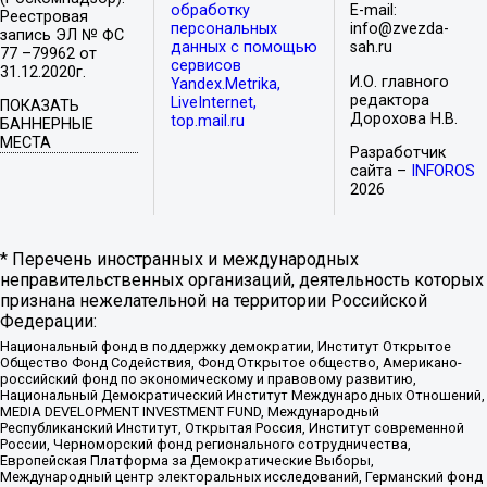
обработку
E-mail:
Реестровая
персональных
info@zvezda-
запись ЭЛ № ФС
данных с помощью
sah.ru
77 –79962 от
сервисов
31.12.2020г.
И.О. главного
Yandex.Metrika,
редактора
LiveInternet,
ПОКАЗАТЬ
Дорохова Н.В.
top.mail.ru
БАННЕРНЫЕ
МЕСТА
Разработчик
сайта –
INFOROS
2026
* Перечень иностранных и международных
неправительственных организаций, деятельность которых
признана нежелательной на территории Российской
Федерации:
Национальный фонд в поддержку демократии, Институт Открытое
Общество Фонд Содействия, Фонд Открытое общество, Американо-
российский фонд по экономическому и правовому развитию,
Национальный Демократический Институт Международных Отношений,
MEDIA DEVELOPMENT INVESTMENT FUND, Международный
Республиканский Институт, Открытая Россия, Институт современной
России, Черноморский фонд регионального сотрудничества,
Европейская Платформа за Демократические Выборы,
Международный центр электоральных исследований, Германский фонд