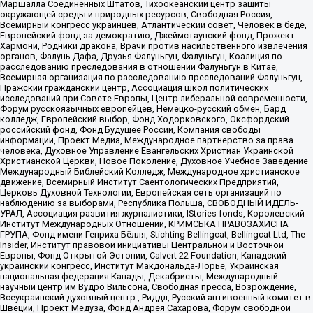
Маршалла Соединенных Штатов, Тихоокеанский центр защиты
окружающей среды и природных ресурсов, Свободная Россия,
Всемирный конгресс украинцев, Атлантический совет, Человек в беде,
Европейский фонд за демократию, Джеймстаунский фонд, Прожект
Хармони, Родники дракона, Врачи против насильственного извлечения
органов, Фалунь Дафа, Друзья Фалуньгун, Фалуньгун, Коалиция по
расследованию преследования в отношении Фалуньгун в Китае,
Всемирная организация по расследованию преследований Фалуньгун,
Пражский гражданский центр, Ассоциация школ политических
исследований при Совете Европы, Центр либеральной современности,
Форум русскоязычных европейцев, Немецко-русский обмен, Бард
колледж, Европейский выбор, Фонд Ходорковского, Оксфордский
российский фонд, Фонд Будущее России, Компания свободы
информации, Проект Медиа, Международное партнерство за права
человека, Духовное Управление Евангельских Христиан Украинской
Христианской Церкви, Новое Поколение, Духовное Учебное Заведение
Международный Библейский Колледж, Международное христианское
движение, Всемирный Институт Саентологических Предприятий,
Церковь Духовной Технологии, Европейская сеть организаций по
наблюдению за выборами, Республика Польша, СВОБОДНЫЙ ИДЕЛЬ-
УРАЛ, Ассоциация развития журналистики, IStories fonds, Королевский
Институт Международных Отношений, КРИМСЬКА ПРАВОЗАХИСНА
ГРУПА, Фонд имени Генриха Бёлля, Stichting Bellingcat, Bellingcat Ltd, The
Insider, Институт правовой инициативы Центральной и Восточной
Европы, Фонд Открытой Эстонии, Calvert 22 Foundation, Канадский
украинский конгресс, Институт Макдональда-Лорье, Украинская
национальная федерация Канады, Декабристы, Международный
научный центр им Вудро Вильсона, Свободная пресса, Возрождение,
Всеукраинский духовный центр , Риддл, Русский антивоенный комитет в
Швеции, Проект Медуза, Фонд Андрея Сахарова, Форум свободной