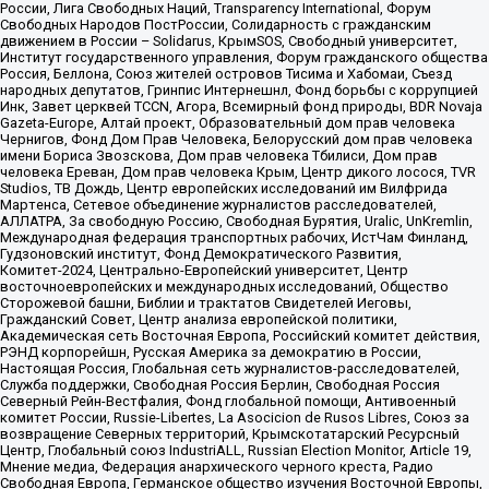
России, Лига Свободных Наций, Transparеncy International, Форум
Свободных Народов ПостРоссии, Солидарность с гражданским
движением в России – Solidarus, КрымSOS, Свободный университет,
Институт государственного управления, Форум гражданского общества
Россия, Беллона, Союз жителей островов Тисима и Хабомаи, Съезд
народных депутатов, Гринпис Интернешнл, Фонд борьбы с коррупцией
Инк, Завет церквей TCCN, Агора, Всемирный фонд природы, BDR Novaja
Gazeta-Europe, Алтай проект, Образовательный дом прав человека
Чернигов, Фонд Дом Прав Человека, Белорусский дом прав человека
имени Бориса Звозскова, Дом прав человека Тбилиси, Дом прав
человека Ереван, Дом прав человека Крым, Центр дикого лосося, TVR
Studios, ТВ Дождь, Центр европейских исследований им Вилфрида
Мартенса, Сетевое объединение журналистов расследователей,
АЛЛАТРА, За свободную Россию, Свободная Бурятия, Uralic, UnKremlin,
Международная федерация транспортных рабочих, ИстЧам Финланд,
Гудзоновский институт, Фонд Демократического Развития,
Комитет-2024, Центрально-Европейский университет, Центр
восточноевропейских и международных исследований, Общество
Сторожевой башни, Библии и трактатов Свидетелей Иеговы,
Гражданский Совет, Центр анализа европейской политики,
Академическая сеть Восточная Европа, Российский комитет действия,
РЭНД корпорейшн, Русская Америка за демократию в России,
Настоящая Россия, Глобальная сеть журналистов-расследователей,
Служба поддержки, Свободная Россия Берлин, Свободная Россия
Северный Рейн-Вестфалия, Фонд глобальной помощи, Антивоенный
комитет России, Russie-Libertes, La Asocicion de Rusos Libres, Союз за
возвращение Северных территорий, Крымскотатарский Ресурсный
Центр, Глобальный союз IndustriALL, Russian Election Monitor, Article 19,
Мнение медиа, Федерация анархического черного креста, Радио
Свободная Европа, Германское общество изучения Восточной Европы,