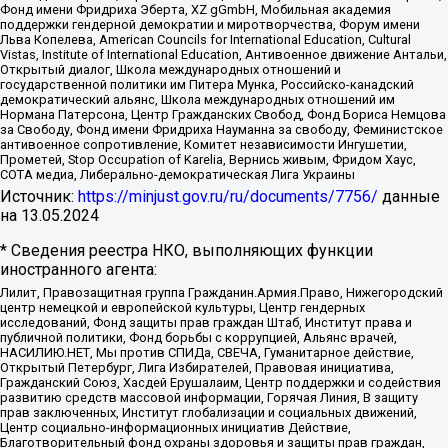
Фонд имени Фридриха Эберта, XZ gGmbH, Мобильная академия
поддержки гендерной демократии и миротворчества, Форум имени
Льва Копелева, American Councils for International Education, Cultural
Vistas, Institute of International Education, Антивоенное движение Антальи,
Открытый диалог, Школа международных отношений и
государственной политики им Питера Мунка, Российско-канадский
демократический альянс, Школа международных отношений им
Нормана Патерсона, Центр Гражданских Свобод, Фонд Бориса Немцова
за Свободу, Фонд имени Фридриха Науманна за свободу, Феминистское
антивоенное сопротивление, Комитет независимости Ингушетии,
Прометей, Stop Occupation of Karelia, Вернись живым, Фридом Хаус,
СОТА медиа, Либерально-демократическая Лига Украины
Источник:
https://minjust.gov.ru/ru/documents/7756/
данные
на
13.05.2024
* Сведения реестра НКО, выполняющих функции
иностранного агента:
Лилит, Правозащитная группа Гражданин.Армия.Право, Нижегородский
центр немецкой и европейской культуры, Центр гендерных
исследований, Фонд защиты прав граждан Штаб, Институт права и
публичной политики, Фонд борьбы с коррупцией, Альянс врачей,
НАСИЛИЮ.НЕТ, Мы против СПИДа, СВЕЧА, Гуманитарное действие,
Открытый Петербург, Лига Избирателей, Правовая инициатива,
Гражданский Союз, Хасдей Ерушалаим, Центр поддержки и содействия
развитию средств массовой информации, Горячая Линия, В защиту
прав заключенных, Институт глобализации и социальных движений,
Центр социально-информационных инициатив Действие,
Благотворительный фонд охраны здоровья и защиты прав граждан,