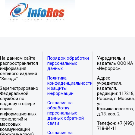
На данном сайте
Порядок обработки
Учредитель и
распространяется
персональных
издатель ООО ИА
информация
данных
«Инфорос».
сетевого издания
Политика
Адрес
"Звезда".
конфиденциальности
учредителя,
Зарегистрировано
и защиты
издателя,
Федеральной
информации
редакции: 117218,
службой по
Россия, г. Москва,
Согласие на
надзору в сфере
ул.
обработку
связи,
Кржижановского,
персональных
информационных
д.13, кор. 2
данных обратной
технологий и
связи
Телефон: +7 (495)
массовых
718-84-11
коммуникаций
Согласие на
(Роскомнадзор).