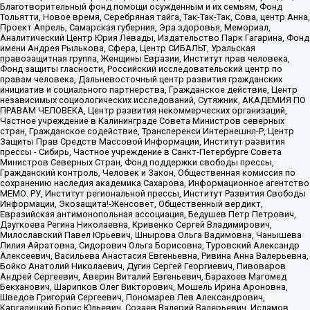
Благотворительный фонд помощи осужденным и их семьям, Фонд
Тольятти, Новое время, Серебряная тайга, Так-Так-Так, Сова, центр Анна,
Проект Апрель, Самарская губерния, Эра здоровья, Мемориал,
Аналитический Центр Юрия Левады, Издательство Парк Гагарина, Фонд
имени Андрея Рылькова, Сфера, Центр СИБАЛЬТ, Уральская
правозащитная группа, Женщины Евразии, Институт прав человека,
Фонд защиты гласности, Российский исследовательский центр по
правам человека, Дальневосточный центр развития гражданских
инициатив и социального партнерства, Гражданское действие, Центр
независимых социологических исследований, Сутяжник, АКАДЕМИЯ ПО
ПРАВАМ ЧЕЛОВЕКА, Центр развития некоммерческих организаций,
Частное учреждение в Калининграде Совета Министров северных
стран, Гражданское содействие, Трансперенси Интернешнл-Р, Центр
Защиты Прав Средств Массовой Информации, Институт развития
прессы - Сибирь, Частное учреждение в Санкт-Петербурге Совета
Министров Северных Стран, Фонд поддержки свободы прессы,
Гражданский контроль, Человек и Закон, Общественная комиссия по
сохранению наследия академика Сахарова, Информационное агентство
МЕМО. РУ, Институт региональной прессы, Институт Развития Свободы
Информации, Экозащита!-Женсовет, Общественный вердикт,
Евразийская антимонопольная ассоциация, Бедушев Петр Петрович,
Дзугкоева Регина Николаевна, Кривенко Сергей Владимирович,
Милославский Павел Юрьевич, Шнырова Ольга Вадимовна, Чанышева
Лилия Айратовна, Сидорович Ольга Борисовна, Туровский Александр
Алексеевич, Васильева Анастасия Евгеньевна, Ривина Анна Валерьевна,
Бойко Анатолий Николаевич, Дугин Сергей Георгиевич, Пивоваров
Андрей Сергеевич, Аверин Виталий Евгеньевич, Барахоев Магомед
Бекханович, Шарипков Олег Викторович, Мошель Ирина Ароновна,
Шведов Григорий Сергеевич, Пономарев Лев Александрович,
Каргалицкий Борис Юльевич, Созаев Валерий Валерьевич, Исламов