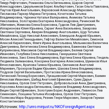
Тимур Рифгатович, Романова Ольга Евгеньевна, Щаров Сергей
Алексадрович, Цирульников Борис Альбертович, Гасан Ольга Павловна,
Паутов Юрий Анатольевич, Верховский Александр Маркович,
Пислакова-Паркер Марина Петровна, Кочеткова Татьяна
Владимировна, Чуркина Наталья Валерьевна, Акимова Татьяна
Николаевна, Золотарева Екатерина Александровна, Рачинский Ян
Збигневич, Жемкова Елена Борисовна, Гудков Лев Дмитриевич,
Илларионова Юлия Юрьевна, Саранг Анна Васильевна, Захарова
Светлана Сергеевна, Аверин Владимир Анатольевич, Щур Татьяна
Михайловна, Щур Николай Алексеевич, Блинушов Андрей Юрьевич,
Мосин Алексей Геннадьевич, Гефтер Валентин Михайлович, Симонов
Алексей Кириллович, Флиге Ирина Анатольевна, Мельникова Валентина
Дмитриевна, Вититинова Елена Владимировна, Баженова Светлана
Куприяновна, Максимов Сергей Владимирович, Беляев Сергей
Иванович, Голубева Елена Николаевна, Ганнушкина Светлана
Алексеевна, Закс Елена Владимировна, Буртина Елена Юрьевна, Гендель
Людмила Залмановна, Кокорина Екатерина Алексеевна, Шуманов Илья
Вячеславович, Арапова Галина Юрьевна, Свечников Анатолий
Мариевич, Прохоров Вадим Юрьевич, Шахова Елена Владимировна,
Подузов Сергей Васильевич, Протасова Ирина Вячеславовна,
Литинский Леонид Борисович, Лукашевский Сергей Маркович, Бахмин
Вячеслав Иванович, Шабад Анатолий Ефимович, Сухих Дарья
Николаевна, Орлов Олег Петрович, Добровольская Анна Дмитриевна,
Королева Александра Евгеньевна, Смирнов Владимир Александрович,
Вицин Сергей Ефимович, Золотухин Борис Андреевич, Левинсон Лев
Семенович, Локшина Татьяна Иосифовна, Орлов Олег Петрович,
Полякова Мара Федоровна, Резник Генри Маркович, Захаров Герман
Константинович
Источник:
http://unro.minjust.ru/NKOForeignAgent.aspx