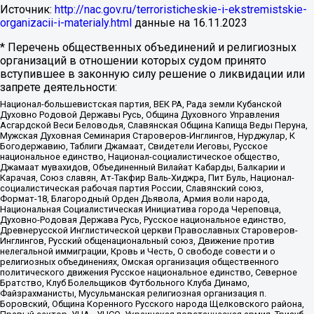
Источник:
http://nac.gov.ru/terroristicheskie-i-ekstremistskie-
organizacii-i-materialy.html
данные на
16.11.2023
* Перечень общественных объединений и религиозных
организаций в отношении которых судом принято
вступившее в законную силу решение о ликвидации или
запрете деятельности:
Национал-большевистская партия, ВЕК РА, Рада земли Кубанской
Духовно Родовой Державы Русь, Община Духовного Управления
Асгардской Веси Беловодья, Славянская Община Капища Веды Перуна,
Мужская Духовная Семинария Староверов-Инглингов, Нурджулар, К
Богодержавию, Таблиги Джамаат, Свидетели Иеговы, Русское
национальное единство, Национал-социалистическое общество,
Джамаат мувахидов, Объединенный Вилайат Кабарды, Балкарии и
Карачая, Союз славян, Ат-Такфир Валь-Хиджра, Пит Буль, Национал-
социалистическая рабочая партия России, Славянский союз,
Формат-18, Благородный Орден Дьявола, Армия воли народа,
Национальная Социалистическая Инициатива города Череповца,
Духовно-Родовая Держава Русь, Русское национальное единство,
Древнерусской Инглистической церкви Православных Староверов-
Инглингов, Русский общенациональный союз, Движение против
нелегальной иммиграции, Кровь и Честь, О свободе совести и о
религиозных объединениях, Омская организация общественного
политического движения Русское национальное единство, Северное
Братство, Клуб Болельщиков Футбольного Клуба Динамо,
Файзрахманисты, Мусульманская религиозная организация п.
Боровский, Община Коренного Русского народа Щелковского района,