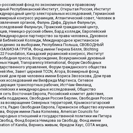
-российский фонд по экономическому и правовому
ый Республиканский Институт, Открытая Россия, Институт
ждународный центр электоральных исследований, Германский
мирный конгресс украинцев, Атлантический совет, Человек в
звлечения органов, Фалунь Дафа, Друзья Фалуньгун,
еследований Фалуньгун, Пражский гражданский центр,
цев, Немецко-русский обмен, Бард колледж, Европейский
Международное партнерство за права человека, Духовное
ый Библейский Колледж, Международное христианское
аблюдению за выборами, Республика Польша, СВОБОДНЫЙ
АХИСНА ГРУПА, Фонд имени Генриха Бёлля, Stichting
t 22 Foundation, Канадский украинский конгресс, Институт
вободная пресса, Возрождение, Всеукраинский духовный
х Наций, Transparеncy International, Форум Свободных
ударственного управления, Форум гражданского общества
ией Инк, Завет церквей TCCN, Агора, Всемирный фонд
сский дом прав человека имени Бориса Звозскова, Дом прав
ских исследований им Вилфрида Мартенса, Сетевое
едерация транспортных рабочих, ИстЧам Финланд,
ропейских и международных исследований, Общество
я сеть Восточная Европа, Российский комитет действия,
жба поддержки, Свободная Россия Берлин, Свободная Россия
оюз за возвращение Северных территорий, Крымскотатарский
 креста, Радио Свободная Европа, Германское общество изучения
 Форум имени Льва Копелева, American Councils for
международных отношений и государственной политики им Питера
Свобод, Фонд Бориса Немцова за Свободу, Фонд имени
ion of Karelia, Вернись живым, Фридом Хаус, СОТА медиа,