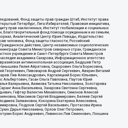
ледований, Фонд защиты прав граждан Штаб, Институт права
Открытый Петербург, Лига Избирателей, Правовая инициатива,
иту прав заключенных, Институт глобализации и социальных
н, Благотворительный фонд помощи осужденным и их семьям,
Мемориал, Аналитический Центр Юрия Левады, Издательство
рав человека, Фонд защиты гласности, Российский
 Гражданское действие, Центр независимых социологических
ининграде Совета Министров северных стран, Гражданское
астное учреждение в Санкт-Петербурге Совета Министров
 наследия академика Сахарова, Информационное агентство
Евразийская антимонопольная ассоциация, Бедушев Петр
 Чанышева Лилия Айратовна, Сидорович Ольга Борисовна,
гей Георгиевич, Пивоваров Андрей Сергеевич, Аверин Виталий
марев Лев Александрович, Каргалицкий Борис Юльевич,
с Альбертович, Гасан Ольга Павловна, Паутов Юрий
алья Валерьевна, Акимова Татьяна Николаевна, Золотарева
аранг Анна Васильевна, Захарова Светлана Сергеевна,
дьевич, Гефтер Валентин Михайлович, Симонов Алексей
рияновна, Максимов Сергей Владимирович, Беляев Сергей
 Людмила Залмановна, Кокорина Екатерина Алексеевна,
имировна, Подузов Сергей Васильевич, Протасова Ирина
Сухих Дарья Николаевна, Орлов Олег Петрович,
отухин Борис Андреевич, Левинсон Лев Семенович, Локшина