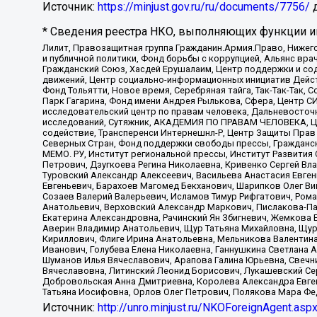
Источник:
https://minjust.gov.ru/ru/documents/7756/
д
* Сведения реестра НКО, выполняющих функции ин
Лилит, Правозащитная группа Гражданин.Армия.Право, Нижего
и публичной политики, Фонд борьбы с коррупцией, Альянс вр
Гражданский Союз, Хасдей Ерушалаим, Центр поддержки и сод
движений, Центр социально-информационных инициатив Дейс
Фонд Тольятти, Новое время, Серебряная тайга, Так-Так-Так,
Парк Гагарина, Фонд имени Андрея Рылькова, Сфера, Центр С
исследовательский центр по правам человека, Дальневосточн
исследований, Сутяжник, АКАДЕМИЯ ПО ПРАВАМ ЧЕЛОВЕКА, Це
содействие, Трансперенси Интернешнл-Р, Центр Защиты Прав
Северных Стран, Фонд поддержки свободы прессы, Гражданск
МЕМО. РУ, Институт региональной прессы, Институт Развити
Петрович, Дзугкоева Регина Николаевна, Кривенко Сергей В
Туровский Александр Алексеевич, Васильева Анастасия Евген
Евгеньевич, Барахоев Магомед Бекханович, Шарипков Олег В
Созаев Валерий Валерьевич, Исламов Тимур Рифгатович, Рома
Анатольевич, Верховский Александр Маркович, Пислакова-Па
Екатерина Александровна, Рачинский Ян Збигневич, Жемкова 
Аверин Владимир Анатольевич, Щур Татьяна Михайловна, Щур
Кириллович, Флиге Ирина Анатольевна, Мельникова Валентин
Иванович, Голубева Елена Николаевна, Ганнушкина Светлана 
Шуманов Илья Вячеславович, Арапова Галина Юрьевна, Свечн
Вячеславовна, Литинский Леонид Борисович, Лукашевский Се
Добровольская Анна Дмитриевна, Королева Александра Евген
Татьяна Иосифовна, Орлов Олег Петрович, Полякова Мара Фе
Источник:
http://unro.minjust.ru/NKOForeignAgent.asp