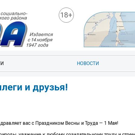
18+
ТИ
НОВОСТИ
леги и друзья!
здравляет вас с Праздником Весны и Труда — 1 Мая!
рироды, уважение к любому созидательному труду и стре