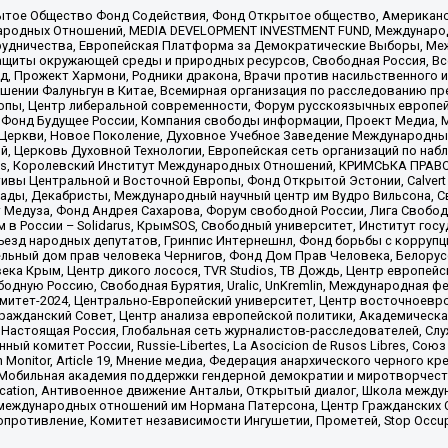
ытое Общество Фонд Содействия, Фонд Открытое общество, Американо
родных Отношений, MEDIA DEVELOPMENT INVESTMENT FUND, Международн
рудничества, Европейская Платформа за Демократические Выборы, Ме
щиты окружающей среды и природных ресурсов, Свободная Россия, Все
, Прожект Хармони, Родники дракона, Врачи против насильственного и
шении Фалуньгун в Китае, Всемирная организация по расследованию пр
опы, Центр либеральной современности, Форум русскоязычных европей
Фонд Будущее России, Компания свободы информации, Проект Медиа, 
 Церкви, Новое Поколение, Духовное Учебное Заведение Международн
й, Церковь Духовной Технологии, Европейская сеть организаций по н
nds, Королевский Институт Международных Отношений, КРИМСЬКА ПРАВОЗ
ициативы Центральной и Восточной Европы, Фонд Открытой Эстонии, Calver
ады, Декабристы, Международный научный центр им Вудро Вильсона, С
 Медуза, Фонд Андрея Сахарова, Форум свободной России, Лига Свободны
в России – Solidarus, КрымSOS, Свободный университет, Институт гос
Съезд народных депутатов, Гринпис Интернешнл, Фонд борьбы с коррупц
тельный дом прав человека Чернигов, Фонд Дом Прав Человека, Белору
ека Крым, Центр дикого лосося, TVR Studios, ТВ Дождь, Центр европей
одную Россию, Свободная Бурятия, Uralic, UnKremlin, Международная ф
омитет-2024, Центрально-Европейский университет, Центр восточноев
ражданский Совет, Центр анализа европейской политики, Академическа
Настоящая Россия, Глобальная сеть журналистов-расследователей, Слу
ый комитет России, Russie-Libertes, La Asocicion de Rusos Libres, С
on Monitor, Article 19, Мнение медиа, Федерация анархического черного
обильная академия поддержки гендерной демократии и миротворчества,
ational Education, Антивоенное движение Антальи, Открытый диалог, Школа 
 международных отношений им Нормана Патерсона, Центр Гражданских 
ротивление, Комитет независимости Ингушетии, Прометей, Stop Occupat