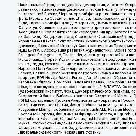
Национальный фонд в поддержку демократии, Институт Откр
развитию, Национальный Демократический Институт Междуна
современной России, Черноморский фонд регионального сот
фонд Маршалла Соединенных Штатов, Тихоокеанский центр за
беде, Европейский фонд за демократию, Джеймстаунский фонд
Фалуньгун, Коалиция по расследованию преследования в отно
Ассоциация школ политических исследований при Совете Евр
выбор, Фонд Ходорковского, Оксфордский российский фонд, 
Управление Евангельских Христиан Украинской Христианской
движение, Всемирный Институт Саентологических Предприяти
ИДЕЛЬ-УРАЛ, Ассоциация развития журналистики, IStories fo
Bellingcat, Bellingcat Ltd, The Insider, Институт правовой ин
Макдональда-Лорье, Украинская национальная федерация Кан
центр , Риддл, Русский антивоенный комитет в Швеции, Проект
Народов ПостРоссии, Солидарность с гражданским движением 
Россия, Беллона, Союз жителей островов Тисима и Хабомаи, 
природы, BDR Novaja Gazeta-Europe, Алтай проект, Образова
человека Тбилиси, Дом прав человека Ереван, Дом прав челов
объединение журналистов расследователей, АЛЛАТРА, За своб
Гудзоновский институт, Фонд Демократического Развития, К
Сторожевой башни, Библии и трактатов Свидетелей Иеговы, Г
РЭНД корпорейшн, Русская Америка за демократию в России, 
Северный Рейн-Вестфалия, Фонд глобальной помощи, Антивоенн
Ресурсный Центр, Глобальный союз IndustriALL, Russian Electi
Восточной Европы, Фонд имени Фридриха Эберта, XZ gGmbH, М
International Education, Cultural Vistas, Institute of Intern
Мунка, Российско-канадский демократический альянс, Школа
Фридриха Науманна за свободу, Феминистское антивоенное соп
Либерально-демократическая Лига Украины