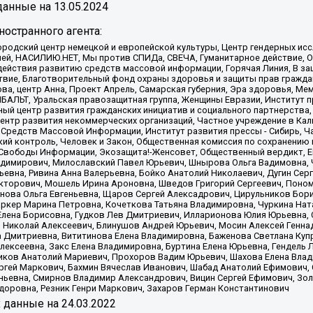
анные на
13.05.2024
остранного агента:
родский центр немецкой и европейской культуры, Центр гендерных исс
ачей, НАСИЛИЮ.НЕТ, Мы против СПИДа, СВЕЧА, Гуманитарное действие, 
ействия развитию средств массовой информации, Горячая Линия, В защ
твие, Благотворительный фонд охраны здоровья и защиты прав гражда
 Сова, центр Анна, Проект Апрель, Самарская губерния, Эра здоровья, 
ИБАЛЬТ, Уральская правозащитная группа, Женщины Евразии, Институт п
ый центр развития гражданских инициатив и социального партнерства,
нтр развития некоммерческих организаций, Частное учреждение в Кал
 Средств Массовой Информации, Институт развития прессы - Сибирь, Ч
ий контроль, Человек и Закон, Общественная комиссия по сохранению
я Свободы Информации, Экозащита!-Женсовет, Общественный вердикт, 
ладимирович, Милославский Павел Юрьевич, Шнырова Ольга Вадимовна,
ьевна, Ривина Анна Валерьевна, Бойко Анатолий Николаевич, Дугин Сер
икторович, Мошель Ирина Ароновна, Шведов Григорий Сергеевич, Поно
нова Ольга Евгеньевна, Щаров Сергей Алексадрович, Цирульников Бори
ркер Марина Петровна, Кочеткова Татьяна Владимировна, Чуркина Нат
Елена Борисовна, Гудков Лев Дмитриевич, Илларионова Юлия Юрьевна, С
 Николай Алексеевич, Блинушов Андрей Юрьевич, Мосин Алексей Генна
а Дмитриевна, Вититинова Елена Владимировна, Баженова Светлана Куп
Алексеевна, Закс Елена Владимировна, Буртина Елена Юрьевна, Гендель
иков Анатолий Мариевич, Прохоров Вадим Юрьевич, Шахова Елена Влад
ргей Маркович, Бахмин Вячеслав Иванович, Шабад Анатолий Ефимович, 
ьевна, Смирнов Владимир Александрович, Вицин Сергей Ефимович, Зол
доровна, Резник Генри Маркович, Захаров Герман Константинович
x
данные на
24.03.2022