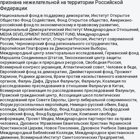
признана нежелательной на территории Российской
Федерации:
Национальный фонд в поддержку демократии, Институт Открытое
Общество Фонд Содействия, Фонд Открытое общество, Американо-
российский фонд по экономическому и правовому развитию,
Национальный Демократический Институт Международных Отношений,
MEDIA DEVELOPMENT INVESTMENT FUND, Международный
Республиканский Институт, Открытая Россия, Институт современной
России, Черноморский фонд регионального сотрудничества,
Европейская Платформа за Демократические Выборы,
Международный центр электоральных исследований, Германский фонд
Маршалла Соединенных Штатов, Тихоокеанский центр защиты
окружающей среды и природных ресурсов, Свободная Россия,
Всемирный конгресс украинцев, Атлантический совет, Человек в беде,
Европейский фонд за демократию, Джеймстаунский фонд, Прожект
Хармони, Родники дракона, Врачи против насильственного извлечения
органов, Фалунь Дафа, Друзья Фалуньгун, Фалуньгун, Коалиция по
расследованию преследования в отношении Фалуньгун в Китае,
Всемирная организация по расследованию преследований Фалуньгун,
Пражский гражданский центр, Ассоциация школ политических
исследований при Совете Европы, Центр либеральной современности,
Форум русскоязычных европейцев, Немецко-русский обмен, Бард
колледж, Европейский выбор, Фонд Ходорковского, Оксфордский
российский фонд, Фонд Будущее России, Компания свободы
информации, Проект Медиа, Международное партнерство за права
человека, Духовное Управление Евангельских Христиан Украинской
Христианской Церкви, Новое Поколение, Духовное Учебное Заведение
Международный Библейский Колледж, Международное христианское
движение, Всемирный Институт Саентологических Предприятий,