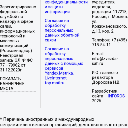
конфиденциальности
учредителя,
Зарегистрировано
и защиты
издателя,
Федеральной
информации
редакции: 117218,
службой по
Россия, г. Москва,
Согласие на
надзору в сфере
ул.
обработку
связи,
Кржижановского,
персональных
информационных
д.13, кор. 2
данных обратной
технологий и
связи
Телефон: +7 (495)
массовых
718-84-11
коммуникаций
Согласие на
(Роскомнадзор).
обработку
E-mail:
Реестровая
персональных
info@zvezda-
запись ЭЛ № ФС
данных с помощью
sah.ru
77 –79962 от
сервисов
31.12.2020г.
И.О. главного
Yandex.Metrika,
редактора
LiveInternet,
ПОКАЗАТЬ
Дорохова Н.В.
top.mail.ru
БАННЕРНЫЕ
МЕСТА
Разработчик
сайта –
INFOROS
2026
* Перечень иностранных и международных
неправительственных организаций, деятельность которых