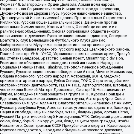
Формат-18, Благородный Орден Дьявола, Армия воли народа,
Национальная Социалистическая Инициатива города Череповца,
Духовно-Родовая Держава Русь, Русское национальное единство,
Древнерусской Инглистической церкви Православных Староверов-
Инглингов, Русский общенациональный союз, Движение против
нелегальной иммиграции, Кровь и Честь, О свободе совести и о
религиозных объединениях, Омская организация общественного
политического движения Русское национальное единство, Северное
Братство, Клуб Болельщиков Футбольного Клуба Динамо,
Файзрахманисты, Мусульманская религиозная организация п.
Боровский, Община Коренного Русского народа Щелковского района,
Правый сектор, УНА - УНСО, Украинская повстанческая армия, Тризуб
им. Степана Бандеры, Братство, Белый Крест, Misanthropic division,
Религиозное объединение последователей инглиизма, Народная
Социальная Инициатива, TulaSkins, Этнополитическое объединение
Русские, Русское национальное объединение Атака, Мечеть Мирмамеда,
Община Коренного Русского народа г. Астрахани, ВОЛЯ, Меджлис
крымскотатарского народа, Рубеж Севера, ТОЙС, О противодействии
экстремистской деятельности, РЕВТАТПОД, Артподготовка, Штольц, В
честь иконы Божией Матери Державная, Сектор 16, Независимость,
Фирма, Молодежная правозащитная группа МПГ, Курсом Правды и
Единения, Каракольская инициативная группа, Автоград Крю, Союз
Славянских Сил Руси, Алля-Аят, Благотворительный пансионат Ак Умут,
Русская республика Русь, Арестантское уголовное единство, Башкорт,
Нация и свобода, Нация и свобода, W.H.С., Фалунь Дафа, Иртыш Ultras,
Русский Патриотический клуб-Новокузнецк/РПК, Сибирский державный
союз, Фонд борьбы с коррупцией, Фонд защиты прав граждан, Штабы
Навального, Совет граждан СССР Прикубанского округа г. Краснодара,
Мужское государство, Народное объединение русского движения,