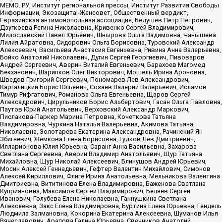
МЕМО. РУ, Институт региональной прессы, Институт Развития Свободы
Информации, Экозащита!-Женсовет, Общественный вердикт,
Евразийская антимонопольная ассоциация, Бедушев Петр Петрович,
Дзугкоева Регина Николаевна, Кривенко Сергей Владимирович,
Милославский Павел Юрьевич, Шнырова Ольга Вадимовна, Чанышева
Лилия Айратовна, Сидорович Ольга Борисовна, Туровский Александр
Алексеевич, Васильева Анастасия Евгеньевна, Ривина Анна Валерьевна,
Бойко Анатолий Николаевич, Дугин Сергей Георгиевич, Пивоваров
Андрей Сергеевич, Аверин Виталий Евгеньевич, Барахоев Магомед
Бекханович, Шарипков Олег Викторович, Мошель Ирина Ароновна,
Шведов Григорий Сергеевич, Пономарев Лев Александрович,
Каргалицкий Борис Юльевич, Созаев Валерий Валерьевич, Исламов
Тимур Рифгатович, Романова Ольга Евгеньевна, Щаров Сергей
Алексадрович, Цирульников Борис Альбертович, Гасан Ольга Павловна,
Паутов Юрий Анатольевич, Верховский Александр Маркович,
Пислакова-Паркер Марина Петровна, Кочеткова Татьяна
Владимировна, Чуркина Наталья Валерьевна, Акимова Татьяна
Николаевна, Золотарева Екатерина Александровна, Рачинский Ян
Збигневич, Жемкова Елена Борисовна, Гудков Лев Дмитриевич,
Илларионова Юлия Юрьевна, Саранг Анна Васильевна, Захарова
Светлана Сергеевна, Аверин Владимир Анатольевич, Щур Татьяна
Михайловна, Щур Николай Алексеевич, Блинушов Андрей Юрьевич,
Мосин Алексей Геннадьевич, Гефтер Валентин Михайлович, Симонов
Алексей Кириллович, Флиге Ирина Анатольевна, Мельникова Валентина
Дмитриевна, Вититинова Елена Владимировна, Баженова Светлана
Куприяновна, Максимов Сергей Владимирович, Беляев Сергей
Иванович, Голубева Елена Николаевна, Ганнушкина Светлана
Алексеевна, Закс Елена Владимировна, Буртина Елена Юрьевна, Гендель
Людмила Залмановна, Кокорина Екатерина Алексеевна, Шуманов Илья
Вячеславович, Арапова Галина Юрьевна, Свечников Анатолий