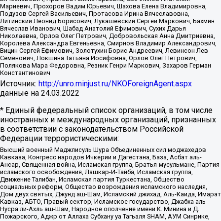
Мариевич, Прохоров Вадим Юрьевич, Шахова Елена Владимировна,
Подузов Сергей Васильевич, Протасова Ирина Вячеславовна,
Литинский Леонид Борисович, Лукашевский Сергей Маркович, Бахмин
Вячеслав Иванович, Шабад Анатолий Ефимович, Сухих Дарья
Николаевна, Орлов Олег Петрович, Добровольская Анна Дмитриевна,
Королева Александра Евгеньевна, Смирнов Владимир Александрович,
Вицин Сергей Ефимович, Золотухин Борис Андреевич, Левинсон Лев
Семенович, Локшина Татьяна Иосифовна, Орлов Олег Петрович,
Полякова Мара Федоровна, Резник Генри Маркович, Захаров Герман
Константинович
Источник:
http://unro.minjust.ru/NKOForeignAgent.aspx
данные на
24.03.2022
* Единый федеральный список организаций, в том числе
иностранных и международных организаций, признанных
в соответствии с законодательством Российской
Федерации террористическими:
Высший военный Маджлисуль Шура Объединенных сил моджахедов
Кавказа, Конгресс народов Ичкерии и Дагестана, База, Асбат аль-
Ансар, Священная война, Исламская группа, Братья-мусульмане, Партия
исламского освобождения, Лашкар-И-Тайба, Исламская группа,
Движение Талибан, Исламская партия Туркестана, Общество
социальных реформ, Общество возрождения исламского наследия,
Дом двух святых, Джунд аш-Шам, Исламский джихад, Аль-Каида, Имарат
Кавказ, АБТО, Правый сектор, Исламское государство, Джабха аль-
Нусра ли-Ахль аш-Шам, Народное ополчение имени К. Минина и Д.
Пожарского, Аджр от Аллаха Субхану уа Тагьаля SHAM, АУМ Синрике,