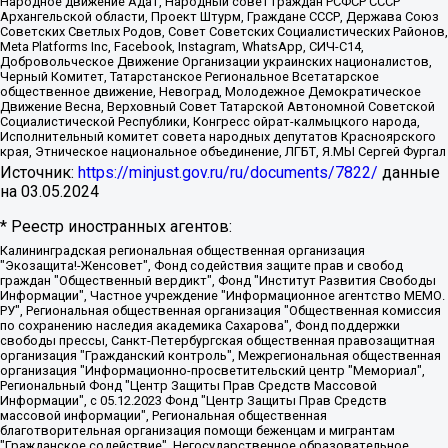
Народное движение Адат, Народный совет граждан РСФСР СССР
Архангельской области, Проект Штурм, Граждане СССР, Держава Союз
Советских Светлых Родов, Совет Советских Социалистических Районов,
Meta Platforms Inc, Facebook, Instagram, WhatsApp, СИЧ-С14,
Добровольческое Движение Организации украинских националистов,
Черный Комитет, Татарстанское Региональное Всетатарское
общественное движение, Невоград, Молодежное Демократическое
Движение Весна, Верховный Совет Татарской Автономной Советской
Социалистической Республики, Конгресс ойрат-калмыцкого народа,
Исполнительный комитет совета народных депутатов Красноярского
края, Этническое национальное объединение, ЛГБТ, Я.МЫ Сергей Фургал
Источник:
https://minjust.gov.ru/ru/documents/7822/
данные
на
03.05.2024
* Реестр иностранных агентов:
Калининградская региональная общественная организация "Экозащита!-Женсовет", Фонд содействия защите прав и свобод граждан "Общественный вердикт", Фонд "Институт Развития Свободы Информации", Частное учреждение "Информационное агентство МЕМО. РУ", Региональная общественная организация "Общественная комиссия по сохранению наследия академика Сахарова", Фонд поддержки свободы прессы, Санкт-Петербургская общественная правозащитная организация "Гражданский контроль", Межрегиональная общественная организация "Информационно-просветительский центр "Мемориал", Региональный Фонд "Центр Защиты Прав Средств Массовой Информации", с 05.12.2023 Фонд "Центр Защиты Прав Средств массовой информации", Региональная общественная благотворительная организация помощи беженцам и мигрантам "Гражданское содействие", Негосударственное образовательное учреждение дополнительного профессионального образования (повышение квалификации) специалистов "АКАДЕМИЯ ПО ПРАВАМ ЧЕЛОВЕКА", Свердловская региональная общественная организация "Сутяжник", Автономная некоммерческая организация "Центр независимых социологических исследований", Союз общественных объединений "Российский исследовательский центр по правам человека", Региональное общественное учреждение научно-информационный центр "МЕМОРИАЛ", Некоммерческая организация "Фонд защиты гласности", Автономная некоммерческая организация "Институт прав человека", Городская общественная организация "Екатеринбургское общество "МЕМОРИАЛ", Городская общественная организация "Рязанское историко-просветительское и правозащитное общество "Мемориал" (Рязанский Мемориал), Челябинский региональный орган общественной самодеятельности – женское общественное объединение "Женщины Евразии", Челябинский региональный орган общественной самодеятельности "Уральская правозащитная группа", Фонд содействия защите здоровья и социальной справедливости имени Андрея Рылькова, Автономная Некоммерческая Организация "Аналитический Центр Юрия Левады", Автономная некоммерческая организация социальной поддержки населения "Проект Апрель", Региональная общественная организация помощи женщинам и детям, находящимся в кризисной ситуации "Информационно-методический центр "Анна", Фонд содействия развитию массовых коммуникаций и правовому просвещению "Так-так-Так", Фонд содействия устойчивому развитию "Серебряная тайга", Свердловский региональный общественный фонд социальных проектов "Новое время", "Idel.Реалии", Кавказ.Реалии, Крым.Реалии, Телеканал Настоящее Время, Татаро-башкирская служба Радио Свобода (Azatliq Radiosi), Радио Свободная Европа/Радио Свобода (PCE/PC), "Сибирь.Реалии", "Фактограф", Благотворительный фонд помощи осужденным и их семьям, Автономная некоммерческая организация "Институт глобализации и социальных движений", Фонд "В защиту прав заключенных", Частное учреждение "Центр поддержки и содействия развитию средств массовой информации", Пензенский региональный общественный благотворительный фонд "Гражданский союз", "Север.Реалии", Некоммерческая организация Фонд "Правовая инициатива", Общество с ограниченной ответственностью "Радио Свободная Европа/Радио Свобода", Чешское информационное агентство "MEDIUM-ORIENT", Красноярская региональная общественная организация "Мы против СПИДа", Камалягин Денис Николаевич, Маркелов Сергей Евгеньевич, Пономарев Лев Александрович, Савицкая Людмила Алексеевна, Автономная некоммерческая организация "Центр по работе с проблемой насилия "НАСИЛИЮ.НЕТ", Межрегиональный профессиональный союз работников здравоохранения "Альянс врачей", Юридическое лицо, зарегистрированное в Латвийской Республике, SIA "Medusa Project" (регистрационный номер 40103797863, дата регистрации 10.06.2014), Некоммерческая организация "Фонд по борьбе с коррупцией", Автономная некоммерческая организация "Институт права и публичной политики", Баданин Роман Сергеевич, Гликин Максим Александрович, Железнова Мария Михайловна, Лукьянова Юлия Сергеевна, Маетная Елизавета Витальевна, Маняхин Петр Борисович, Чуракова Ольга Владимировна, Ярош Юлия Петровна, Юридическое лицо "The Insider SIA", зарегистрированное в Риге, Латвийская Республика (дата регистрации 26.06.2015), являющееся администратором доменного имени интернет-издания "The Insider SIA", https://theins.ru, Постернак Алексей Евгеньевич, Рубин Михаил Аркадьевич, Анин Роман Александрович, Юридическое лицо Istories fonds, зарегистрированное в Латвийской Республике (регистрационный номер 50008295751, дата регистрации 24.02.2020), Великовский Дмитрий Александрович, Долинина Ирина Николаевна, Мароховская Алеся Алексеевна, Шлейнов Роман Юрьевич, Шмагун Олеся Валентиновна, Общество с ограниченной ответственностью "Альтаир 2021", Общество с ограниченной ответственностью "Вега 2021", Общество с ограниченной ответственностью "Главный редактор 2021", Общество с ограниченной ответственностью "Ромашки монолит", Важенков Артем Валерьевич, Ивановская областная общественная организация "Центр гендерных исследований", Гурман Юрий Альбертович, Медиапроект "ОВД-Инфо", Егоров Владимир Владимирович, Жилинский Владимир Александрович, Общество с ограниченной ответственностью "ЗП", Иванова София Юрьевна, Карезина Инна Павловна, Кильтау Екатерина Викторовна, Петров Алексей Викторович, Пискунов Сергей Евгеньевич, Смирнов Сергей Сергеевич, Тихонов Михаил Сергеевич, Общество с ограниченной ответственностью "ЖУРНАЛИСТ-ИНОСТРАННЫЙ АГЕНТ", Арапова Галина Юрьевна, Вольтская Татьяна Анатольевна, Американская компания "Mason G.E.S. Anonymous Foundation" (США), являющаяся владельцем интернет-издания https://mnews.world/, Компания "Stichting Bellingcat", зарегистрированная в Нидерландах (дата регистрации 11.07.2018), Захаров Андрей Вячеславович, Клепиковская Екатерина Дмитриевна, Общество с ограниченной ответственностью "МЕМО", Перл Роман Александрович, Симонов Евгений Алексеевич, Соловьева Елена Анатольевна, Сотников Даниил Владимирович, Сурначева Елизавета Дмитриевна, Автономная некоммерческая организация по защите прав человека и информированию населения "Якутия – Наше Мнение", Общество с ограниченной ответственностью "Москоу диджитал медиа", с 26.01.2023 Общество с ограниченной ответственностью "Чайка Белые сады", Ветошкина Валерия Валерьевна, Заговора Максим Александрович, Межрегиональное общественное движение "Российская ЛГБТ - сеть", Оленичев Максим Владимирович, Павлов Иван Юрьевич, Скворцова Елена Сергеевна, Общество с ограниченной ответственностью "Как бы инагент", Кочетков Игорь Викторович, Общество с ограниченной ответственностью "Честные выборы", Еланчик Олег Александрович, Общество с ограниченной ответственностью "Нобелевский призыв", Гималова Регина Эмилевна, Григорьев Андрей Валерьевич, Григорьева Алина Александровна, Ассоциация по содействию защите прав призывников, альтернативнослужащих и военнослужащих "Правозащитная группа "Гражданин.Армия.Право", Хисамова Регина Фаритовна, Автономная некоммерческая организация по реализации социально-правовых программ "Лилит", Дальневосточное общественное движение "Маяк", Санкт-Петербургская ЛГБТ-инициативная группа "Выход", Инициативная группа ЛГБТ+ "Реверс", Алексеев Андрей Викторович, Бекбулатова Таисия Львовна, Беляев Иван Михайлович, Владыкина Елена Сергеевна, Гельман Марат Александрович, Никульшина Вероника Юрьевна, Толоконникова Надежда Андреевна, Шендерович Виктор Анатольевич, Общество с ограниченной ответственностью "Данное сообщение", Общество с ограниченной ответственностью Издательский дом "Новая глава", Айнбиндер Александра Александровна, Московский комьюнити-центр для ЛГБТ+инициатив, Благотворительный фонд развития филантропии, Deutsche Welle (Германия, Kurt-Schumacher-Strasse 3, 53113 Bonn), Борзунова Мария Михайловна, Воробьев Виктор Викторович, Голубева Анна Львовна, Константинова Алла Михайловна, Малкова Ирина Владимировна, Мурадов Мурад Абдулгалимович, Осетинская Елизавета Николаевна, Понасенков Евгений Николаевич, Ганапольский Матвей Юрьевич, Киселев Евгений Алексеевич, Борухович Ирина Григорьевна, Дремин Иван Тимофеевич, Дубровский Дмитрий Викторович, Красноярская региональная общественная организация поддержки и развития альтернативных образовательных технологий и межкультурных коммуникаций "ИНТЕРРА", Маяковская Екатерина Алексеевна, Фейгин Марк Захарович, Филимонов Андрей Викторович, Дзугкоева Регина Николаевна, Доброхотов Роман Александрович, Дудь Юрий Александрович, Елкин Сергей Владимирович, Кругликов Кирилл Игоревич, Сабунаева Мария Леонидовна, Семенов Алексей Владимирович, Шаинян Карен Багратович, Шульман Екатерина Михайловна, Асафьев Артур Валерьевич, Вахштайн Виктор Семенович, Венедиктов Алексей Алексеевич, Лушникова Екатерина Евгеньевна, Волков Леонид Михайлович, Невзоров Александр Глебович, Пархоменко Сергей Борисович, Сироткин Ярослав Николаевич, Кара-Мурза Владимир Владимирович, Баранова Наталья Владимировна, Гозман Леонид Яковлевич, Кагарлицкий Борис Юльевич, Климарев Михаил Валерьевич, Милов Владимир Станиславович, Автономная некоммерческая организация Краснодарский центр современного искусства "Типография", Моргенштерн Алишер Тагирович, Соболь Любовь Эдуардовна, Общество с ограниченной ответственностью "ЛИЗА НОРМ", Каспаров Гарри Кимович, Ходорковский Михаил Борисович, Общество с ограниченной ответственностью "Апрельские тезисы", Данилович Ирина Брониславовна, Кашин Олег Владимирович, Петров Николай Владимирович, Пивоваров Алексей Владимирович, Соколов Михаил Владимирович, Цветкова Юлия Владимировна, Чичваркин Евгений Александрович, Комитет против пыток/Команда против пыток, Общество с ограниченной ответственностью "Первый научный", Общество с ограниченной ответственностью "Вертолет и ко", Белоцерковская Вероника Борисовна, Кац Максим Евгеньевич, Лазарева Татьяна Юрьевна, Шаведдинов Руслан Табризович, Яшин Илья Валерьевич, Общество с ограниченной ответственностью "Иноагент ААВ", Алешковский Дмитрий Петрович, Альбац Евгения Марковна, Быков Дмитрий Львович, Галямина Юлия Евгеньевна, Лойко Сергей Леонидович, Мартынов Кирилл Константинович, Медведев Сергей Александрович, Крашенинников Федор Геннадиевич, Гордеева Катерина Вл