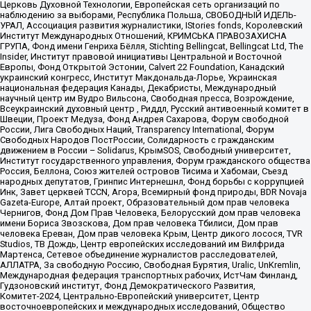
Церковь Духовной Технологии, Европейская сеть организаций по
наблюдению за выборами, Республика Польша, СВОБОДНЫЙ ИДЕЛЬ-
УРАЛ, Ассоциация развития журналистики, IStories fonds, Королевский
Институт Международных Отношений, КРИМСЬКА ПРАВОЗАХИСНА
ГРУПА, Фонд имени Генриха Бёлля, Stichting Bellingcat, Bellingcat Ltd, The
Insider, Институт правовой инициативы Центральной и Восточной
Европы, Фонд Открытой Эстонии, Calvert 22 Foundation, Канадский
украинский конгресс, Институт Макдональда-Лорье, Украинская
национальная федерация Канады, Декабристы, Международный
научный центр им Вудро Вильсона, Свободная пресса, Возрождение,
Всеукраинский духовный центр , Риддл, Русский антивоенный комитет в
Швеции, Проект Медуза, Фонд Андрея Сахарова, Форум свободной
России, Лига Свободных Наций, Transparеncy International, Форум
Свободных Народов ПостРоссии, Солидарность с гражданским
движением в России – Solidarus, КрымSOS, Свободный университет,
Институт государственного управления, Форум гражданского общества
Россия, Беллона, Союз жителей островов Тисима и Хабомаи, Съезд
народных депутатов, Гринпис Интернешнл, Фонд борьбы с коррупцией
Инк, Завет церквей TCCN, Агора, Всемирный фонд природы, BDR Novaja
Gazeta-Europe, Алтай проект, Образовательный дом прав человека
Чернигов, Фонд Дом Прав Человека, Белорусский дом прав человека
имени Бориса Звозскова, Дом прав человека Тбилиси, Дом прав
человека Ереван, Дом прав человека Крым, Центр дикого лосося, TVR
Studios, ТВ Дождь, Центр европейских исследований им Вилфрида
Мартенса, Сетевое объединение журналистов расследователей,
АЛЛАТРА, За свободную Россию, Свободная Бурятия, Uralic, UnKremlin,
Международная федерация транспортных рабочих, ИстЧам Финланд,
Гудзоновский институт, Фонд Демократического Развития,
Комитет-2024, Центрально-Европейский университет, Центр
восточноевропейских и международных исследований, Общество