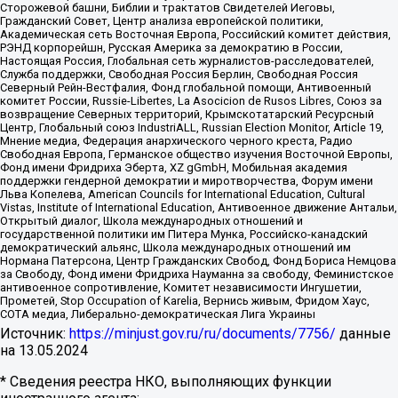
Сторожевой башни, Библии и трактатов Свидетелей Иеговы,
Гражданский Совет, Центр анализа европейской политики,
Академическая сеть Восточная Европа, Российский комитет действия,
РЭНД корпорейшн, Русская Америка за демократию в России,
Настоящая Россия, Глобальная сеть журналистов-расследователей,
Служба поддержки, Свободная Россия Берлин, Свободная Россия
Северный Рейн-Вестфалия, Фонд глобальной помощи, Антивоенный
комитет России, Russie-Libertes, La Asocicion de Rusos Libres, Союз за
возвращение Северных территорий, Крымскотатарский Ресурсный
Центр, Глобальный союз IndustriALL, Russian Election Monitor, Article 19,
Мнение медиа, Федерация анархического черного креста, Радио
Свободная Европа, Германское общество изучения Восточной Европы,
Фонд имени Фридриха Эберта, XZ gGmbH, Мобильная академия
поддержки гендерной демократии и миротворчества, Форум имени
Льва Копелева, American Councils for International Education, Cultural
Vistas, Institute of International Education, Антивоенное движение Антальи,
Открытый диалог, Школа международных отношений и
государственной политики им Питера Мунка, Российско-канадский
демократический альянс, Школа международных отношений им
Нормана Патерсона, Центр Гражданских Свобод, Фонд Бориса Немцова
за Свободу, Фонд имени Фридриха Науманна за свободу, Феминистское
антивоенное сопротивление, Комитет независимости Ингушетии,
Прометей, Stop Occupation of Karelia, Вернись живым, Фридом Хаус,
СОТА медиа, Либерально-демократическая Лига Украины
Источник:
https://minjust.gov.ru/ru/documents/7756/
данные
на
13.05.2024
* Сведения реестра НКО, выполняющих функции