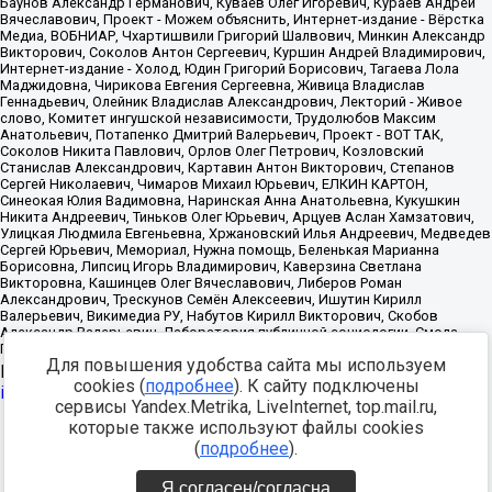
Для повышения удобства сайта мы используем
Источник:
https://minjust.gov.ru/uploaded/files/reestr-
cookies (
подробнее
). К сайту подключены
inostrannyih-agentov-22-03-2024.pdf
данные на
22.03.2024
сервисы Yandex.Metrika, LiveInternet, top.mail.ru,
которые также используют файлы cookies
Разработка -
(
подробнее
).
Я согласен/согласна