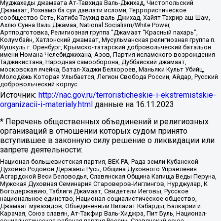
Муджахеды джамаата Ат-Тавхида Валь-Джихад, Чистопольский
Джамаат, Рохнамо ба суи давлати исломи, Террористическое
сообщество Сеть, Катиба Таухид валь-Джихад, Хайят Тахрир аш-Шам,
Ахлю Сунна Валь Джамаа, National Socialism/White Power,
Артподготовка, Религиозная группа “Джамаат “Красный пахарь”,
Колумбайн, Хатлонский джамаат, Мусульманская религиозная группа п.
Кушкуль г. Оренбург, Крымско-татарский добровольческий батальон
имени Номана Челебиджихана, Азов, Партия исламского возрождения
Таджикистана, Народная самооборона, Дуббайский джамаат,
московская ячейка, Батал-Хаджи Белхороев, Маньяки Культ Убийц,
Молодёжь Которая Улыбается, Легион Свобода России, Айдар, Русский
добровольческий корпус
Источник:
http://nac.gov.ru/terroristicheskie-i-ekstremistskie-
organizacii-i-materialy.html
данные на
16.11.2023
* Перечень общественных объединений и религиозных
организаций в отношении которых судом принято
вступившее в законную силу решение о ликвидации или
запрете деятельности:
Национал-большевистская партия, ВЕК РА, Рада земли Кубанской
Духовно Родовой Державы Русь, Община Духовного Управления
Асгардской Веси Беловодья, Славянская Община Капища Веды Перуна,
Мужская Духовная Семинария Староверов-Инглингов, Нурджулар, К
Богодержавию, Таблиги Джамаат, Свидетели Иеговы, Русское
национальное единство, Национал-социалистическое общество,
Джамаат мувахидов, Объединенный Вилайат Кабарды, Балкарии и
Карачая, Союз славян, Ат-Такфир Валь-Хиджра, Пит Буль, Национал-
социалистическая рабочая партия России, Славянский союз,