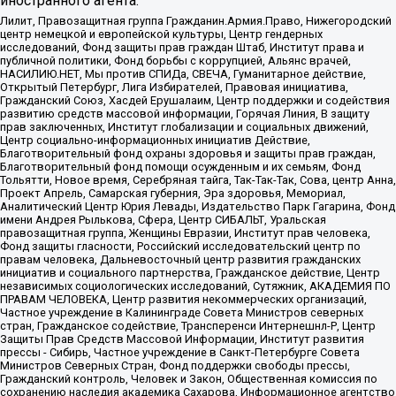
иностранного агента:
Лилит, Правозащитная группа Гражданин.Армия.Право, Нижегородский
центр немецкой и европейской культуры, Центр гендерных
исследований, Фонд защиты прав граждан Штаб, Институт права и
публичной политики, Фонд борьбы с коррупцией, Альянс врачей,
НАСИЛИЮ.НЕТ, Мы против СПИДа, СВЕЧА, Гуманитарное действие,
Открытый Петербург, Лига Избирателей, Правовая инициатива,
Гражданский Союз, Хасдей Ерушалаим, Центр поддержки и содействия
развитию средств массовой информации, Горячая Линия, В защиту
прав заключенных, Институт глобализации и социальных движений,
Центр социально-информационных инициатив Действие,
Благотворительный фонд охраны здоровья и защиты прав граждан,
Благотворительный фонд помощи осужденным и их семьям, Фонд
Тольятти, Новое время, Серебряная тайга, Так-Так-Так, Сова, центр Анна,
Проект Апрель, Самарская губерния, Эра здоровья, Мемориал,
Аналитический Центр Юрия Левады, Издательство Парк Гагарина, Фонд
имени Андрея Рылькова, Сфера, Центр СИБАЛЬТ, Уральская
правозащитная группа, Женщины Евразии, Институт прав человека,
Фонд защиты гласности, Российский исследовательский центр по
правам человека, Дальневосточный центр развития гражданских
инициатив и социального партнерства, Гражданское действие, Центр
независимых социологических исследований, Сутяжник, АКАДЕМИЯ ПО
ПРАВАМ ЧЕЛОВЕКА, Центр развития некоммерческих организаций,
Частное учреждение в Калининграде Совета Министров северных
стран, Гражданское содействие, Трансперенси Интернешнл-Р, Центр
Защиты Прав Средств Массовой Информации, Институт развития
прессы - Сибирь, Частное учреждение в Санкт-Петербурге Совета
Министров Северных Стран, Фонд поддержки свободы прессы,
Гражданский контроль, Человек и Закон, Общественная комиссия по
сохранению наследия академика Сахарова, Информационное агентство