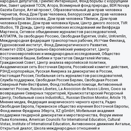
народных депутатов, Гринпис Интернешнл, Фонд борьбы с коррупцией
Инк, Завет церквей TCCN, Агора, Всемирный фонд природы, BDR Novaja
Gazeta-Europe, Алтай проект, Образовательный дом прав человека
Чернигов, Фонд Дом Прав Человека, Белорусский дом прав человека
имени Бориса Звозскова, Дом прав человека Тбилиси, Дом прав
человека Ереван, Дом прав человека Крым, Центр дикого лосося, TVR
Studios, ТВ Дождь, Центр европейских исследований им Вилфрида
Мартенса, Сетевое объединение журналистов расследователей,
АЛЛАТРА, За свободную Россию, Свободная Бурятия, Uralic, UnKremlin,
Международная федерация транспортных рабочих, ИстЧам Финланд,
Гудзоновский институт, Фонд Демократического Развития,
Комитет-2024, Центрально-Европейский университет, Центр
восточноевропейских и международных исследований, Общество
Сторожевой башни, Библии и трактатов Свидетелей Иеговы,
Гражданский Совет, Центр анализа европейской политики,
Академическая сеть Восточная Европа, Российский комитет действия,
РЭНД корпорейшн, Русская Америка за демократию в России,
Настоящая Россия, Глобальная сеть журналистов-расследователей,
Служба поддержки, Свободная Россия Берлин, Свободная Россия
Северный Рейн-Вестфалия, Фонд глобальной помощи, Антивоенный
комитет России, Russie-Libertes, La Asocicion de Rusos Libres, Союз за
возвращение Северных территорий, Крымскотатарский Ресурсный
Центр, Глобальный союз IndustriALL, Russian Election Monitor, Article 19,
Мнение медиа, Федерация анархического черного креста, Радио
Свободная Европа, Германское общество изучения Восточной Европы,
Фонд имени Фридриха Эберта, XZ gGmbH, Мобильная академия
поддержки гендерной демократии и миротворчества, Форум имени
Льва Копелева, American Councils for International Education, Cultural
Vistas, Institute of International Education, Антивоенное движение Антальи,
Открытый диалог, Школа международных отношений и