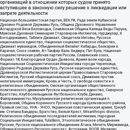
организаций в отношении которых судом принято
вступившее в законную силу решение о ликвидации или
запрете деятельности:
Национал-большевистская партия, ВЕК РА, Рада земли Кубанской
Духовно Родовой Державы Русь, Община Духовного Управления
Асгардской Веси Беловодья, Славянская Община Капища Веды Перуна,
Мужская Духовная Семинария Староверов-Инглингов, Нурджулар, К
Богодержавию, Таблиги Джамаат, Свидетели Иеговы, Русское
национальное единство, Национал-социалистическое общество,
Джамаат мувахидов, Объединенный Вилайат Кабарды, Балкарии и
Карачая, Союз славян, Ат-Такфир Валь-Хиджра, Пит Буль, Национал-
социалистическая рабочая партия России, Славянский союз,
Формат-18, Благородный Орден Дьявола, Армия воли народа,
Национальная Социалистическая Инициатива города Череповца,
Духовно-Родовая Держава Русь, Русское национальное единство,
Древнерусской Инглистической церкви Православных Староверов-
Инглингов, Русский общенациональный союз, Движение против
нелегальной иммиграции, Кровь и Честь, О свободе совести и о
религиозных объединениях, Омская организация общественного
политического движения Русское национальное единство, Северное
Братство, Клуб Болельщиков Футбольного Клуба Динамо,
Файзрахманисты, Мусульманская религиозная организация п.
Боровский, Община Коренного Русского народа Щелковского района,
Правый сектор, УНА - УНСО, Украинская повстанческая армия, Тризуб
им. Степана Бандеры, Братство, Белый Крест, Misanthropic division,
Религиозное объединение последователей инглиизма, Народная
Социальная Инициатива, TulaSkins, Этнополитическое объединение
Русские, Русское национальное объединение Атака, Мечеть Мирмамеда,
Община Коренного Русского народа г. Астрахани, ВОЛЯ, Меджлис