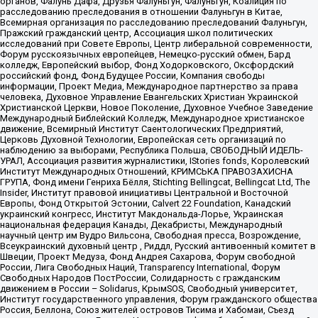
органов, Фалунь Дафа, Друзья Фалуньгун, Фалуньгун, Коалиция по
расследованию преследования в отношении Фалуньгун в Китае,
Всемирная организация по расследованию преследований Фалуньгун,
Пражский гражданский центр, Ассоциация школ политических
исследований при Совете Европы, Центр либеральной современности,
Форум русскоязычных европейцев, Немецко-русский обмен, Бард
колледж, Европейский выбор, Фонд Ходорковского, Оксфордский
российский фонд, Фонд Будущее России, Компания свободы
информации, Проект Медиа, Международное партнерство за права
человека, Духовное Управление Евангельских Христиан Украинской
Христианской Церкви, Новое Поколение, Духовное Учебное Заведение
Международный Библейский Колледж, Международное христианское
движение, Всемирный Институт Саентологических Предприятий,
Церковь Духовной Технологии, Европейская сеть организаций по
наблюдению за выборами, Республика Польша, СВОБОДНЫЙ ИДЕЛЬ-
УРАЛ, Ассоциация развития журналистики, IStories fonds, Королевский
Институт Международных Отношений, КРИМСЬКА ПРАВОЗАХИСНА
ГРУПА, Фонд имени Генриха Бёлля, Stichting Bellingcat, Bellingcat Ltd, The
Insider, Институт правовой инициативы Центральной и Восточной
Европы, Фонд Открытой Эстонии, Calvert 22 Foundation, Канадский
украинский конгресс, Институт Макдональда-Лорье, Украинская
национальная федерация Канады, Декабристы, Международный
научный центр им Вудро Вильсона, Свободная пресса, Возрождение,
Всеукраинский духовный центр , Риддл, Русский антивоенный комитет в
Швеции, Проект Медуза, Фонд Андрея Сахарова, Форум свободной
России, Лига Свободных Наций, Transparеncy International, Форум
Свободных Народов ПостРоссии, Солидарность с гражданским
движением в России – Solidarus, КрымSOS, Свободный университет,
Институт государственного управления, Форум гражданского общества
Россия, Беллона, Союз жителей островов Тисима и Хабомаи, Съезд