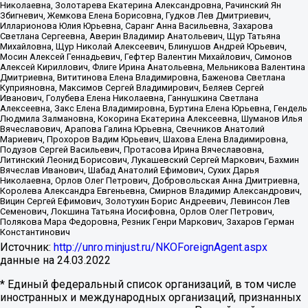
Николаевна, Золотарева Екатерина Александровна, Рачинский Ян
Збигневич, Жемкова Елена Борисовна, Гудков Лев Дмитриевич,
Илларионова Юлия Юрьевна, Саранг Анна Васильевна, Захарова
Светлана Сергеевна, Аверин Владимир Анатольевич, Щур Татьяна
Михайловна, Щур Николай Алексеевич, Блинушов Андрей Юрьевич,
Мосин Алексей Геннадьевич, Гефтер Валентин Михайлович, Симонов
Алексей Кириллович, Флиге Ирина Анатольевна, Мельникова Валентина
Дмитриевна, Вититинова Елена Владимировна, Баженова Светлана
Куприяновна, Максимов Сергей Владимирович, Беляев Сергей
Иванович, Голубева Елена Николаевна, Ганнушкина Светлана
Алексеевна, Закс Елена Владимировна, Буртина Елена Юрьевна, Гендель
Людмила Залмановна, Кокорина Екатерина Алексеевна, Шуманов Илья
Вячеславович, Арапова Галина Юрьевна, Свечников Анатолий
Мариевич, Прохоров Вадим Юрьевич, Шахова Елена Владимировна,
Подузов Сергей Васильевич, Протасова Ирина Вячеславовна,
Литинский Леонид Борисович, Лукашевский Сергей Маркович, Бахмин
Вячеслав Иванович, Шабад Анатолий Ефимович, Сухих Дарья
Николаевна, Орлов Олег Петрович, Добровольская Анна Дмитриевна,
Королева Александра Евгеньевна, Смирнов Владимир Александрович,
Вицин Сергей Ефимович, Золотухин Борис Андреевич, Левинсон Лев
Семенович, Локшина Татьяна Иосифовна, Орлов Олег Петрович,
Полякова Мара Федоровна, Резник Генри Маркович, Захаров Герман
Константинович
Источник:
http://unro.minjust.ru/NKOForeignAgent.aspx
данные на
24.03.2022
* Единый федеральный список организаций, в том числе
иностранных и международных организаций, признанных