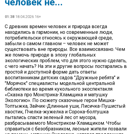
человек не...
01:38
18.04.2026 16+
С древних времен человек и природа всегда
находились в гармонии, но современные люди,
потребительски относясь к окружающей среде,
забыли о самом главном – человек не может
существовать вне природы. Все взаимосвязано. Чем
же помочь природе в эпоху глобальных
экологических проблем, что для этого нужно сделать,
с чего начать? На эти и другие вопросы постарались в
простой и доступной форме дать ответы
воспитанникам детских садов "Дружные ребята" и
"Морячок" специалисты модельной центральной
библиотеки во время кукольного экоспектакля
«Сказка про Монстрика-Хламщика и матушку
Экологию». По сюжету сказочные герои Мишка-
Топтыжка, Зайчик-Длинные уши, Лисичка-Пушистый
хвостик, Пчелка-жужелка и Сорока-болтушка
пытались спасти зеленый лес от мусора,
разбрасываемого Монстриком-Хламщиком. Чтобы
справиться с безобразником, лесные жители позвали