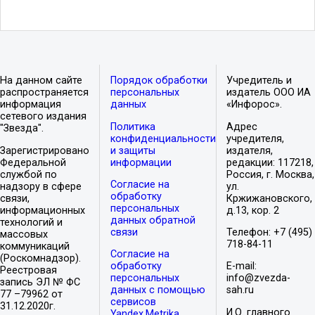
На данном сайте
Порядок обработки
Учредитель и
распространяется
персональных
издатель ООО ИА
информация
данных
«Инфорос».
сетевого издания
Политика
Адрес
"Звезда".
конфиденциальности
учредителя,
Зарегистрировано
и защиты
издателя,
Федеральной
информации
редакции: 117218,
службой по
Россия, г. Москва,
Согласие на
надзору в сфере
ул.
обработку
связи,
Кржижановского,
персональных
информационных
д.13, кор. 2
данных обратной
технологий и
связи
Телефон: +7 (495)
массовых
718-84-11
коммуникаций
Согласие на
(Роскомнадзор).
обработку
E-mail:
Реестровая
персональных
info@zvezda-
запись ЭЛ № ФС
данных с помощью
sah.ru
77 –79962 от
сервисов
31.12.2020г.
И.О. главного
Yandex.Metrika,