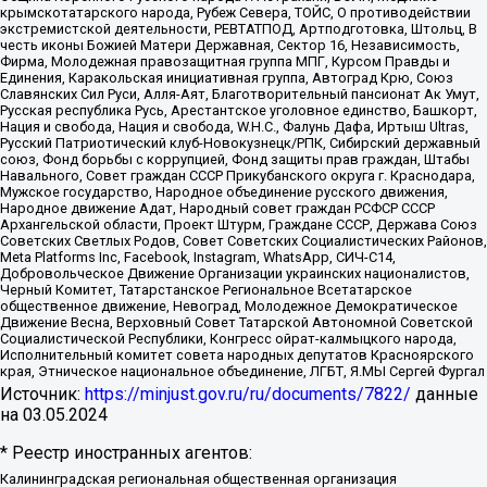
крымскотатарского народа, Рубеж Севера, ТОЙС, О противодействии
экстремистской деятельности, РЕВТАТПОД, Артподготовка, Штольц, В
честь иконы Божией Матери Державная, Сектор 16, Независимость,
Фирма, Молодежная правозащитная группа МПГ, Курсом Правды и
Единения, Каракольская инициативная группа, Автоград Крю, Союз
Славянских Сил Руси, Алля-Аят, Благотворительный пансионат Ак Умут,
Русская республика Русь, Арестантское уголовное единство, Башкорт,
Нация и свобода, Нация и свобода, W.H.С., Фалунь Дафа, Иртыш Ultras,
Русский Патриотический клуб-Новокузнецк/РПК, Сибирский державный
союз, Фонд борьбы с коррупцией, Фонд защиты прав граждан, Штабы
Навального, Совет граждан СССР Прикубанского округа г. Краснодара,
Мужское государство, Народное объединение русского движения,
Народное движение Адат, Народный совет граждан РСФСР СССР
Архангельской области, Проект Штурм, Граждане СССР, Держава Союз
Советских Светлых Родов, Совет Советских Социалистических Районов,
Meta Platforms Inc, Facebook, Instagram, WhatsApp, СИЧ-С14,
Добровольческое Движение Организации украинских националистов,
Черный Комитет, Татарстанское Региональное Всетатарское
общественное движение, Невоград, Молодежное Демократическое
Движение Весна, Верховный Совет Татарской Автономной Советской
Социалистической Республики, Конгресс ойрат-калмыцкого народа,
Исполнительный комитет совета народных депутатов Красноярского
края, Этническое национальное объединение, ЛГБТ, Я.МЫ Сергей Фургал
Источник:
https://minjust.gov.ru/ru/documents/7822/
данные
на
03.05.2024
* Реестр иностранных агентов:
Калининградская региональная общественная организация "Экозащита!-Женсовет", Фонд содействия защите прав и свобод граждан "Общественный вердикт", Фонд "Институт Развития Свободы Информации", Частное учреждение "Информационное агентство МЕМО. РУ", Региональная общественная организация "Общественная комиссия по сохранению наследия академика Сахарова", Фонд поддержки свободы прессы, Санкт-Петербургская общественная правозащитная организация "Гражданский контроль", Межрегиональная общественная организация "Информационно-просветительский центр "Мемориал", Региональный Фонд "Центр Защиты Прав Средств Массовой Информации", с 05.12.2023 Фонд "Центр Защиты Прав Средств массовой информации", Региональная общественная благотворительная организация помощи беженцам и мигрантам "Гражданское содействие", Негосударственное образовательное учреждение дополнительного профессионального образования (повышение квалификации) специалистов "АКАДЕМИЯ ПО ПРАВАМ ЧЕЛОВЕКА", Свердловская региональная общественная организация "Сутяжник", Автономная некоммерческая организация "Центр независимых социологических исследований", Союз общественных объединений "Российский исследовательский центр по правам человека", Региональное общественное учреждение научно-информационный центр "МЕМОРИАЛ", Некоммерческая организация "Фонд защиты гласности", Автономная некоммерческая организация "Институт прав человека", Городская общественная организация "Екатеринбургское общество "МЕМОРИАЛ", Городская общественная организация "Рязанское историко-просветительское и правозащитное общество "Мемориал" (Рязанский Мемориал), Челябинский региональный орган общественной самодеятельности – женское общественное объединение "Женщины Евразии", Челябинский региональный орган общественной самодеятельности "Уральская правозащитная группа", Фонд содействия защите здоровья и социальной справедливости имени Андрея Рылькова, Автономная Некоммерческая Организация "Аналитический Центр Юрия Левады", Автономная некоммерческая организация социальной поддержки населения "Проект Апрель", Региональная общественная организация помощи женщинам и детям, находящимся в кризисной ситуации "Информационно-методический центр "Анна", Фонд содействия развитию массовых коммуникаций и правовому просвещению "Так-так-Так", Фонд содействия устойчивому развитию "Серебряная тайга", Свердловский региональный общественный фонд социальных проектов "Новое время", "Idel.Реалии", Кавказ.Реалии, Крым.Реалии, Телеканал Настоящее Время, Татаро-башкирская служба Радио Свобода (Azatliq Radiosi), Радио Свободная Европа/Радио Свобода (PCE/PC), "Сибирь.Реалии", "Фактограф", Благотворительный фонд помощи осужденным и их семьям, Автономная некоммерческая организация "Институт глобализации и социальных движений", Фонд "В защиту прав заключенных", Частное учреждение "Центр поддержки и содействия развитию средств массовой информации", Пензенский региональный общественный благотворительный фонд "Гражданский союз", "Север.Реалии", Некоммерческая организация Фонд "Правовая инициатива", Общество с ограниченной ответственностью "Радио Свободная Европа/Радио Свобода", Чешское информационное агентство "MEDIUM-ORIENT", Красноярская региональная общественная организация "Мы против СПИДа", Камалягин Денис Николаевич, Маркелов Сергей Евгеньевич, Пономарев Лев Александрович, Савицкая Людмила Алексеевна, Автономная некоммерческая организация "Центр по работе с проблемой насилия "НАСИЛИЮ.НЕТ", Межрегиональный профессиональный союз работников здравоохранения "Альянс врачей", Юридическое лицо, зарегистрированное в Латвийской Республике, SIA "Medusa Project" (регистрационный номер 40103797863, дата регистрации 10.06.2014), Некоммерческая организация "Фонд по борьбе с коррупцией", Автономная некоммерческая организация "Институт права и публичной политики", Баданин Роман Сергеевич, Гликин Максим Александрович, Железнова Мария Михайловна, Лукьянова Юлия Сергеевна, Маетная Елизавета Витальевна, Маняхин Петр Борисович, Чуракова Ольга Владимировна, Ярош Юлия Петровна, Юридическое лицо "The Insider SIA", зарегистрированное в Риге, Латвийская Республика (дата регистрации 26.06.2015), являющееся администратором доменного имени интернет-издания "The Insider SIA", https://theins.ru, Постернак Алексей Евгеньевич, Рубин Михаил Аркадьевич, Анин Роман Александрович, Юридическое лицо Istories fonds, зарегистрированное в Латвийской Республике (регистрационный номер 50008295751, дата регистрации 24.02.2020), Великовский Дмитрий Александрович, Долинина Ирина Николаевна, Мароховская Алеся Алексеевна, Шлейнов Роман Юрьевич, Шмагун Олеся Валентиновна, Общество с ограниченной ответственностью "Альтаир 2021", Общество с ограниченной ответственностью "Вега 2021", Общество с ограниченной ответственностью "Главный редактор 2021", Общество с ограниченной ответственностью "Ромашки монолит", Важенков Артем Валерьевич, Ивановская областная общественная организация "Центр гендерных исследований", Гурман Юрий Альбертович, Медиапроект "ОВД-Инфо", Егоров Владимир Владимирович, Жилинский Владимир Александрович, Общество с ограниченной ответственностью "ЗП", Иванова София Юрьевна, Карезина Инна Павловна, Кильтау Екатерина Викторовна, Петров Алексей Викторович, Пискунов Сергей Евгеньевич, Смирнов Сергей Сергеевич, Тихонов Михаил Сергеевич, Общество с ограниченной ответственностью "ЖУРНАЛИСТ-ИНОСТРАННЫЙ АГЕНТ", Арапова Галина Юрьевна, Вольтская Татьяна Анатольевна, Американская компания "Mason G.E.S. Anonymous Foundation" (США), являющаяся владельцем интернет-издания https://mnews.world/, Компания "Stichting Bellingcat", зарегистрированная в Нидерландах (дата регистрации 11.07.2018), Захаров Андрей Вячеславович, Клепиковская Екатерина Дмитриевна, Общество с ограниченной ответственностью "МЕМО", Перл Роман Александрович, Симонов Евгений Алексеевич, Соловьева Елена Анатольевна, Сотников Даниил Владимирович, Сурначева Елизавета Дмитриевна, Автономная некоммерческая организация по защите прав человека и информированию населения "Якутия – Наше Мнение", Общество с ограниченной ответственностью "Москоу диджитал медиа", с 26.01.2023 Общество с ограниченной ответственностью "Чайка Белые сады", Ветошкина Валерия Валерьевна, Заговора Максим Александрович, Межрегиональное общественное движение "Российская ЛГБТ - сеть", Оленичев Максим Владимирович, Павлов Иван Юрьевич, Скворцова Елена Сергеевна, Общество с ограниченной ответственностью "Как бы инагент", Кочетков Игорь Викторович, Общество с ограниченной ответственностью "Честные выборы", Еланчик Олег Александрович, Общество с ограниченной ответственностью "Нобелевский призыв", Гималова Регина Эмилевна, Григорьев Андрей Валерьевич, Григорьева Алина Александровна, Ассоциация по содействию защите прав призывников, альтернативнослужащих и военнослужащих "Правозащитная группа "Гражданин.Армия.Право", Хисамова Регина Фаритовна, Автономная некоммерческая организация по реализации социально-правовых программ "Лилит", Дальневосточное общественное движение "Маяк", Санкт-Петербургская ЛГБТ-инициативная группа "Выход", Инициативная группа ЛГБТ+ "Реверс", Алексеев Андрей Викторович, Бекбулатова Таисия Львовна, Беляев Иван Михайлович, Владыкина Елена Сергеевна, Гельман Марат Александрович, Никульшина Вероника Юрьевна, Толоконникова Надежда Андреевна, Шендерович Виктор Анатольевич, Общество с ограниченной ответственностью "Данное сообщение", Общество с ограниченной ответственностью Издательский дом "Новая глава", Айнбиндер Александра Александровна, Московский комьюнити-центр для ЛГБТ+инициатив, Благотворительный фонд развития филантропии, Deutsche Welle (Германия, Kurt-Schumacher-Strasse 3, 53113 Bonn), Борзунова Мария Михайловна, Воробьев Виктор Викторович, Голубева Анна Львовна, Константинова Алла Михайловна, Малкова Ирина Владимировна, Мурадов Мурад Абдулгалимович, Осетинская Елизавета Николаевна, Понасенков Евгений Николаевич, Ганапольский Матвей Юрьевич, Киселев Евгений Алексеевич, Борухович Ирина Григорьевна, Дремин Иван Тимофеевич, Дубровский Дмитрий Викторович, Красноярская региональная общественная организация поддержки и развития альтернативных образовательных технологий и межкультурных коммуникаций "ИНТЕРРА", Маяковская Екатерина Алексеевна, Фейгин Марк Захарович, Филимонов Андрей Викторович, Дзугкоева Регина Николаевна, Доброхотов Роман Александрович, Дудь Юрий Александрович, Елкин Сергей Владимирович, Кругликов Кирилл Игоревич, Сабунаева Мария Леонидовна, Семенов Алексей Владимирович, Шаинян Карен Багратович, Шульман Екатерина Михайловна, Асафьев Артур Валерьевич, Вахштайн Виктор Семенович, Венедиктов Алексей Алексеевич, Лушникова Екатерина Евгеньевна, Волков Леонид Михайлович, Невзоров Александр Глебович, Пархоменко Сергей Борисович, Сироткин Ярослав Николаевич, Кара-Мурза Владимир Владимирович, Баранова Наталья Владимировна, Гозман Леонид Яковлевич, Кагарлицкий Борис Юльевич, Климарев Михаил Валерьевич, Милов Владимир Станиславович, Автономная некоммерческая организация Краснодарский центр современного искусства "Типография", Моргенштерн Алишер Тагирович, Соболь Любовь Эдуардовна, Общество с ограниченной ответственностью "ЛИЗА НОРМ", Каспаров Гарри Кимович, Ходорковский Михаил Борисович, Общество с ограниченной ответственностью "Апрельские тезисы", Данилович Ирина Брониславовна, Кашин Олег Владимирович, Петров Николай Владимирович, Пивоваров Алексей Владимирович, Соколов Михаил Владимирович, Цветкова Юлия Владимировна, Чичваркин Евгений Александрович, Комитет против пыток/Команда против пыток, Общество с ограниченной ответственностью "Первый научный", Общество с ограниченной ответственностью "Вертолет и ко", Белоцерковская Вероника Борисовна, Кац Максим Евгеньевич, Лазарева Татьяна Юрьевна, Шаведдинов Руслан Табризович, Яшин Илья Валерьевич, Общество с ограниченной ответственностью "Иноагент ААВ", Алешковский Дмитрий Петрович, Альбац Евгения Марковна, Быков Дмитрий Львович, Галямина Юлия Евгеньевна, Лойко Сергей Леонидович, Мартынов Кирилл Константинович, Медведев Сергей Александрович, Крашенинников Федор Геннадиевич, Гордеева Катерина Вл