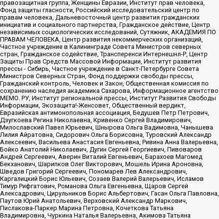
правозащитная группа, Женщины Евразии, Институт прав человека,
Фонд защиты гласности, Российский исследовательский центр по
правам человека, Дальневосточный центр развития гражданских
инициатив и социального партнерства, Гражданское действие, Центр
независимых социологических исследований, Сутяжник, АКАДЕМИЯ ПО
ПРАВАМ ЧЕЛОВЕКА, Центр развития некоммерческих организаций,
Частное учреждение в Калининграде Совета Министров северных
стран, Гражданское содействие, Трансперенси Интернешнл-Р, Центр
Защиты Прав Средств Массовой Информации, Институт развития
прессы - Сибирь, Частное учреждение в Санкт-Петербурге Совета
Министров Северных Стран, Фонд поддержки свободы прессы,
Гражданский контроль, Человек и Закон, Общественная комиссия по
сохранению наследия академика Сахарова, Информационное агентство
МЕМО. РУ, Институт региональной прессы, Институт Развития Свободы
Информации, Экозащита!-Женсовет, Общественный вердикт,
Евразийская антимонопольная ассоциация, Бедушев Петр Петрович,
Дзугкоева Регина Николаевна, Кривенко Сергей Владимирович,
Милославский Павел Юрьевич, Шнырова Ольга Вадимовна, Чанышева
Лилия Айратовна, Сидорович Ольга Борисовна, Туровский Александр
Алексеевич, Васильева Анастасия Евгеньевна, Ривина Анна Валерьевна,
Бойко Анатолий Николаевич, Дугин Сергей Георгиевич, Пивоваров
Андрей Сергеевич, Аверин Виталий Евгеньевич, Барахоев Магомед
Бекханович, Шарипков Олег Викторович, Мошель Ирина Ароновна,
Шведов Григорий Сергеевич, Пономарев Лев Александрович,
Каргалицкий Борис Юльевич, Созаев Валерий Валерьевич, Исламов
Тимур Рифгатович, Романова Ольга Евгеньевна, Щаров Сергей
Алексадрович, Цирульников Борис Альбертович, Гасан Ольга Павловна,
Паутов Юрий Анатольевич, Верховский Александр Маркович,
Пислакова-Паркер Марина Петровна, Кочеткова Татьяна
Владимировна, Чуркина Наталья Валерьевна, Акимова Татьяна