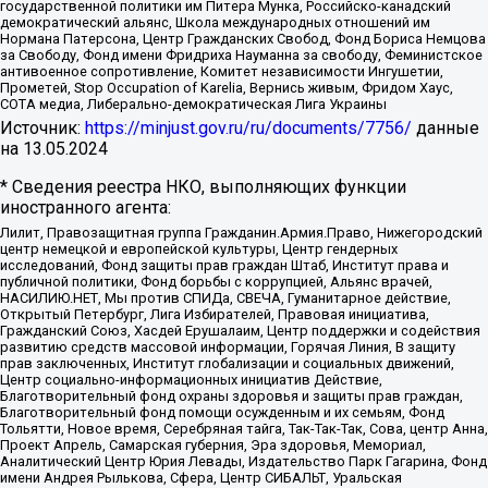
государственной политики им Питера Мунка, Российско-канадский
демократический альянс, Школа международных отношений им
Нормана Патерсона, Центр Гражданских Свобод, Фонд Бориса Немцова
за Свободу, Фонд имени Фридриха Науманна за свободу, Феминистское
антивоенное сопротивление, Комитет независимости Ингушетии,
Прометей, Stop Occupation of Karelia, Вернись живым, Фридом Хаус,
СОТА медиа, Либерально-демократическая Лига Украины
Источник:
https://minjust.gov.ru/ru/documents/7756/
данные
на
13.05.2024
* Сведения реестра НКО, выполняющих функции
иностранного агента:
Лилит, Правозащитная группа Гражданин.Армия.Право, Нижегородский
центр немецкой и европейской культуры, Центр гендерных
исследований, Фонд защиты прав граждан Штаб, Институт права и
публичной политики, Фонд борьбы с коррупцией, Альянс врачей,
НАСИЛИЮ.НЕТ, Мы против СПИДа, СВЕЧА, Гуманитарное действие,
Открытый Петербург, Лига Избирателей, Правовая инициатива,
Гражданский Союз, Хасдей Ерушалаим, Центр поддержки и содействия
развитию средств массовой информации, Горячая Линия, В защиту
прав заключенных, Институт глобализации и социальных движений,
Центр социально-информационных инициатив Действие,
Благотворительный фонд охраны здоровья и защиты прав граждан,
Благотворительный фонд помощи осужденным и их семьям, Фонд
Тольятти, Новое время, Серебряная тайга, Так-Так-Так, Сова, центр Анна,
Проект Апрель, Самарская губерния, Эра здоровья, Мемориал,
Аналитический Центр Юрия Левады, Издательство Парк Гагарина, Фонд
имени Андрея Рылькова, Сфера, Центр СИБАЛЬТ, Уральская