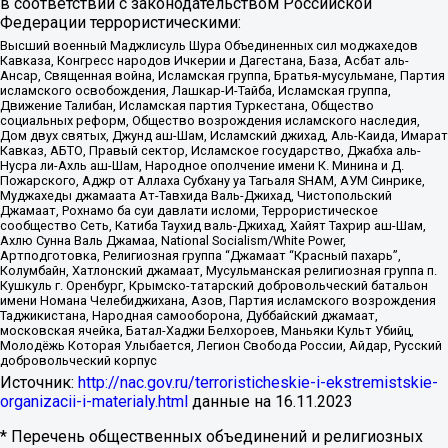
в соответствии с законодательством Российской
Федерации террористическими:
Высший военный Маджлисуль Шура Объединенных сил моджахедов
Кавказа, Конгресс народов Ичкерии и Дагестана, База, Асбат аль-
Ансар, Священная война, Исламская группа, Братья-мусульмане, Партия
исламского освобождения, Лашкар-И-Тайба, Исламская группа,
Движение Талибан, Исламская партия Туркестана, Общество
социальных реформ, Общество возрождения исламского наследия,
Дом двух святых, Джунд аш-Шам, Исламский джихад, Аль-Каида, Имарат
Кавказ, АБТО, Правый сектор, Исламское государство, Джабха аль-
Нусра ли-Ахль аш-Шам, Народное ополчение имени К. Минина и Д.
Пожарского, Аджр от Аллаха Субхану уа Тагьаля SHAM, АУМ Синрике,
Муджахеды джамаата Ат-Тавхида Валь-Джихад, Чистопольский
Джамаат, Рохнамо ба суи давлати исломи, Террористическое
сообщество Сеть, Катиба Таухид валь-Джихад, Хайят Тахрир аш-Шам,
Ахлю Сунна Валь Джамаа, National Socialism/White Power,
Артподготовка, Религиозная группа “Джамаат “Красный пахарь”,
Колумбайн, Хатлонский джамаат, Мусульманская религиозная группа п.
Кушкуль г. Оренбург, Крымско-татарский добровольческий батальон
имени Номана Челебиджихана, Азов, Партия исламского возрождения
Таджикистана, Народная самооборона, Дуббайский джамаат,
московская ячейка, Батал-Хаджи Белхороев, Маньяки Культ Убийц,
Молодёжь Которая Улыбается, Легион Свобода России, Айдар, Русский
добровольческий корпус
Источник:
http://nac.gov.ru/terroristicheskie-i-ekstremistskie-
organizacii-i-materialy.html
данные на
16.11.2023
* Перечень общественных объединений и религиозных