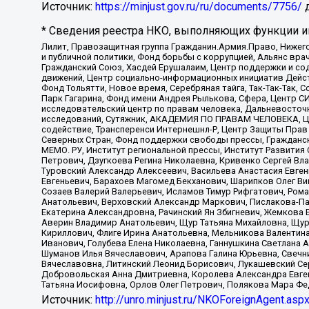
Источник:
https://minjust.gov.ru/ru/documents/7756/
д
* Сведения реестра НКО, выполняющих функции ин
Лилит, Правозащитная группа Гражданин.Армия.Право, Нижего
и публичной политики, Фонд борьбы с коррупцией, Альянс вр
Гражданский Союз, Хасдей Ерушалаим, Центр поддержки и сод
движений, Центр социально-информационных инициатив Дейс
Фонд Тольятти, Новое время, Серебряная тайга, Так-Так-Так,
Парк Гагарина, Фонд имени Андрея Рылькова, Сфера, Центр С
исследовательский центр по правам человека, Дальневосточн
исследований, Сутяжник, АКАДЕМИЯ ПО ПРАВАМ ЧЕЛОВЕКА, Це
содействие, Трансперенси Интернешнл-Р, Центр Защиты Прав
Северных Стран, Фонд поддержки свободы прессы, Гражданск
МЕМО. РУ, Институт региональной прессы, Институт Развити
Петрович, Дзугкоева Регина Николаевна, Кривенко Сергей В
Туровский Александр Алексеевич, Васильева Анастасия Евген
Евгеньевич, Барахоев Магомед Бекханович, Шарипков Олег В
Созаев Валерий Валерьевич, Исламов Тимур Рифгатович, Рома
Анатольевич, Верховский Александр Маркович, Пислакова-Па
Екатерина Александровна, Рачинский Ян Збигневич, Жемкова 
Аверин Владимир Анатольевич, Щур Татьяна Михайловна, Щур
Кириллович, Флиге Ирина Анатольевна, Мельникова Валентин
Иванович, Голубева Елена Николаевна, Ганнушкина Светлана 
Шуманов Илья Вячеславович, Арапова Галина Юрьевна, Свечн
Вячеславовна, Литинский Леонид Борисович, Лукашевский Се
Добровольская Анна Дмитриевна, Королева Александра Евген
Татьяна Иосифовна, Орлов Олег Петрович, Полякова Мара Фе
Источник:
http://unro.minjust.ru/NKOForeignAgent.asp