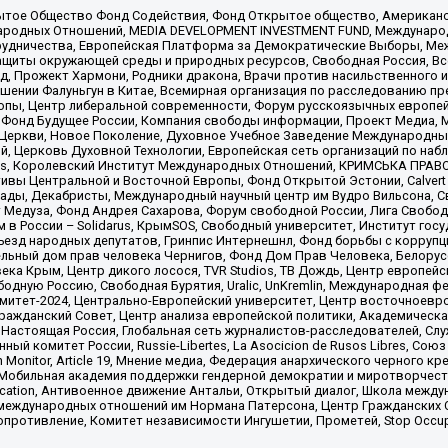
ытое Общество Фонд Содействия, Фонд Открытое общество, Американо
родных Отношений, MEDIA DEVELOPMENT INVESTMENT FUND, Международн
рудничества, Европейская Платформа за Демократические Выборы, Ме
щиты окружающей среды и природных ресурсов, Свободная Россия, Все
, Прожект Хармони, Родники дракона, Врачи против насильственного и
шении Фалуньгун в Китае, Всемирная организация по расследованию пр
опы, Центр либеральной современности, Форум русскоязычных европей
Фонд Будущее России, Компания свободы информации, Проект Медиа, 
 Церкви, Новое Поколение, Духовное Учебное Заведение Международн
й, Церковь Духовной Технологии, Европейская сеть организаций по н
nds, Королевский Институт Международных Отношений, КРИМСЬКА ПРАВОЗ
ициативы Центральной и Восточной Европы, Фонд Открытой Эстонии, Calver
ады, Декабристы, Международный научный центр им Вудро Вильсона, С
 Медуза, Фонд Андрея Сахарова, Форум свободной России, Лига Свободны
в России – Solidarus, КрымSOS, Свободный университет, Институт гос
Съезд народных депутатов, Гринпис Интернешнл, Фонд борьбы с коррупц
тельный дом прав человека Чернигов, Фонд Дом Прав Человека, Белору
ека Крым, Центр дикого лосося, TVR Studios, ТВ Дождь, Центр европей
одную Россию, Свободная Бурятия, Uralic, UnKremlin, Международная ф
омитет-2024, Центрально-Европейский университет, Центр восточноев
ражданский Совет, Центр анализа европейской политики, Академическа
Настоящая Россия, Глобальная сеть журналистов-расследователей, Слу
ый комитет России, Russie-Libertes, La Asocicion de Rusos Libres, С
on Monitor, Article 19, Мнение медиа, Федерация анархического черного
обильная академия поддержки гендерной демократии и миротворчества,
ational Education, Антивоенное движение Антальи, Открытый диалог, Школа 
 международных отношений им Нормана Патерсона, Центр Гражданских 
ротивление, Комитет независимости Ингушетии, Прометей, Stop Occupat