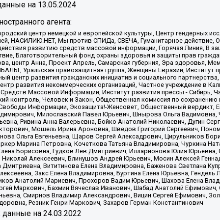
анные на
13.05.2024
остранного агента:
родский центр немецкой и европейской культуры, Центр гендерных исс
ачей, НАСИЛИЮ.НЕТ, Мы против СПИДа, СВЕЧА, Гуманитарное действие, 
ействия развитию средств массовой информации, Горячая Линия, В защ
твие, Благотворительный фонд охраны здоровья и защиты прав гражда
 Сова, центр Анна, Проект Апрель, Самарская губерния, Эра здоровья, 
ИБАЛЬТ, Уральская правозащитная группа, Женщины Евразии, Институт п
ый центр развития гражданских инициатив и социального партнерства,
нтр развития некоммерческих организаций, Частное учреждение в Кал
 Средств Массовой Информации, Институт развития прессы - Сибирь, Ч
ий контроль, Человек и Закон, Общественная комиссия по сохранению
я Свободы Информации, Экозащита!-Женсовет, Общественный вердикт, 
ладимирович, Милославский Павел Юрьевич, Шнырова Ольга Вадимовна,
ьевна, Ривина Анна Валерьевна, Бойко Анатолий Николаевич, Дугин Сер
икторович, Мошель Ирина Ароновна, Шведов Григорий Сергеевич, Поно
нова Ольга Евгеньевна, Щаров Сергей Алексадрович, Цирульников Бори
ркер Марина Петровна, Кочеткова Татьяна Владимировна, Чуркина Нат
Елена Борисовна, Гудков Лев Дмитриевич, Илларионова Юлия Юрьевна, С
 Николай Алексеевич, Блинушов Андрей Юрьевич, Мосин Алексей Генна
а Дмитриевна, Вититинова Елена Владимировна, Баженова Светлана Куп
Алексеевна, Закс Елена Владимировна, Буртина Елена Юрьевна, Гендель
иков Анатолий Мариевич, Прохоров Вадим Юрьевич, Шахова Елена Влад
ргей Маркович, Бахмин Вячеслав Иванович, Шабад Анатолий Ефимович, 
ьевна, Смирнов Владимир Александрович, Вицин Сергей Ефимович, Зол
доровна, Резник Генри Маркович, Захаров Герман Константинович
x
данные на
24.03.2022