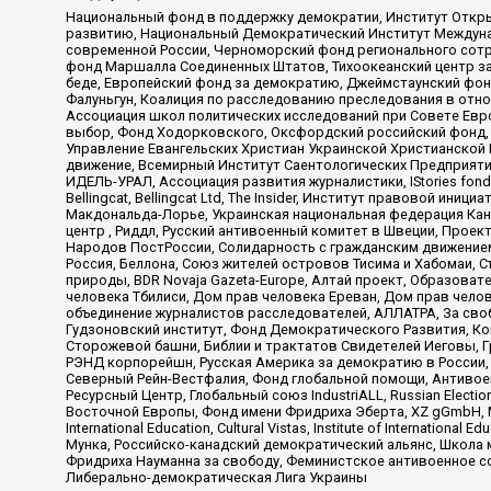
Национальный фонд в поддержку демократии, Институт Откр
развитию, Национальный Демократический Институт Междуна
современной России, Черноморский фонд регионального сот
фонд Маршалла Соединенных Штатов, Тихоокеанский центр за
беде, Европейский фонд за демократию, Джеймстаунский фонд
Фалуньгун, Коалиция по расследованию преследования в отно
Ассоциация школ политических исследований при Совете Евр
выбор, Фонд Ходорковского, Оксфордский российский фонд, 
Управление Евангельских Христиан Украинской Христианской
движение, Всемирный Институт Саентологических Предприяти
ИДЕЛЬ-УРАЛ, Ассоциация развития журналистики, IStories fo
Bellingcat, Bellingcat Ltd, The Insider, Институт правовой ин
Макдональда-Лорье, Украинская национальная федерация Кан
центр , Риддл, Русский антивоенный комитет в Швеции, Проект
Народов ПостРоссии, Солидарность с гражданским движением 
Россия, Беллона, Союз жителей островов Тисима и Хабомаи, 
природы, BDR Novaja Gazeta-Europe, Алтай проект, Образова
человека Тбилиси, Дом прав человека Ереван, Дом прав челов
объединение журналистов расследователей, АЛЛАТРА, За своб
Гудзоновский институт, Фонд Демократического Развития, К
Сторожевой башни, Библии и трактатов Свидетелей Иеговы, Г
РЭНД корпорейшн, Русская Америка за демократию в России, 
Северный Рейн-Вестфалия, Фонд глобальной помощи, Антивоенн
Ресурсный Центр, Глобальный союз IndustriALL, Russian Electi
Восточной Европы, Фонд имени Фридриха Эберта, XZ gGmbH, М
International Education, Cultural Vistas, Institute of Intern
Мунка, Российско-канадский демократический альянс, Школа
Фридриха Науманна за свободу, Феминистское антивоенное соп
Либерально-демократическая Лига Украины