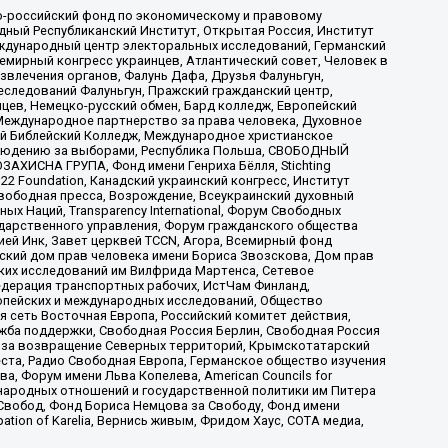
-российский фонд по экономическому и правовому
ый Республиканский Институт, Открытая Россия, Институт
ждународный центр электоральных исследований, Германский
мирный конгресс украинцев, Атлантический совет, Человек в
звлечения органов, Фалунь Дафа, Друзья Фалуньгун,
еследований Фалуньгун, Пражский гражданский центр,
цев, Немецко-русский обмен, Бард колледж, Европейский
Международное партнерство за права человека, Духовное
ый Библейский Колледж, Международное христианское
аблюдению за выборами, Республика Польша, СВОБОДНЫЙ
АХИСНА ГРУПА, Фонд имени Генриха Бёлля, Stichting
t 22 Foundation, Канадский украинский конгресс, Институт
вободная пресса, Возрождение, Всеукраинский духовный
х Наций, Transparеncy International, Форум Свободных
ударственного управления, Форум гражданского общества
ией Инк, Завет церквей TCCN, Агора, Всемирный фонд
сский дом прав человека имени Бориса Звозскова, Дом прав
ских исследований им Вилфрида Мартенса, Сетевое
едерация транспортных рабочих, ИстЧам Финланд,
ропейских и международных исследований, Общество
я сеть Восточная Европа, Российский комитет действия,
жба поддержки, Свободная Россия Берлин, Свободная Россия
оюз за возвращение Северных территорий, Крымскотатарский
 креста, Радио Свободная Европа, Германское общество изучения
 Форум имени Льва Копелева, American Councils for
международных отношений и государственной политики им Питера
Свобод, Фонд Бориса Немцова за Свободу, Фонд имени
ion of Karelia, Вернись живым, Фридом Хаус, СОТА медиа,