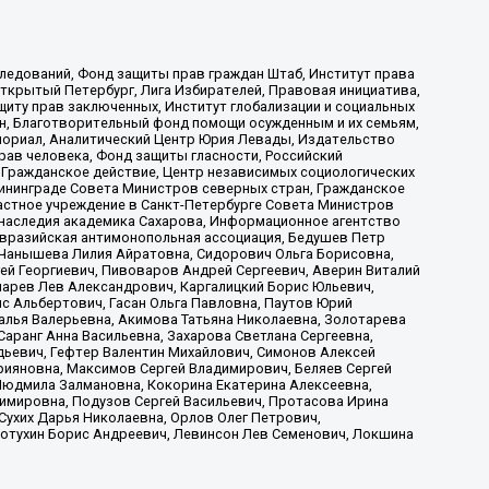
ледований, Фонд защиты прав граждан Штаб, Институт права
Открытый Петербург, Лига Избирателей, Правовая инициатива,
иту прав заключенных, Институт глобализации и социальных
н, Благотворительный фонд помощи осужденным и их семьям,
Мемориал, Аналитический Центр Юрия Левады, Издательство
рав человека, Фонд защиты гласности, Российский
 Гражданское действие, Центр независимых социологических
ининграде Совета Министров северных стран, Гражданское
астное учреждение в Санкт-Петербурге Совета Министров
 наследия академика Сахарова, Информационное агентство
Евразийская антимонопольная ассоциация, Бедушев Петр
 Чанышева Лилия Айратовна, Сидорович Ольга Борисовна,
гей Георгиевич, Пивоваров Андрей Сергеевич, Аверин Виталий
марев Лев Александрович, Каргалицкий Борис Юльевич,
с Альбертович, Гасан Ольга Павловна, Паутов Юрий
алья Валерьевна, Акимова Татьяна Николаевна, Золотарева
аранг Анна Васильевна, Захарова Светлана Сергеевна,
дьевич, Гефтер Валентин Михайлович, Симонов Алексей
рияновна, Максимов Сергей Владимирович, Беляев Сергей
 Людмила Залмановна, Кокорина Екатерина Алексеевна,
имировна, Подузов Сергей Васильевич, Протасова Ирина
Сухих Дарья Николаевна, Орлов Олег Петрович,
отухин Борис Андреевич, Левинсон Лев Семенович, Локшина