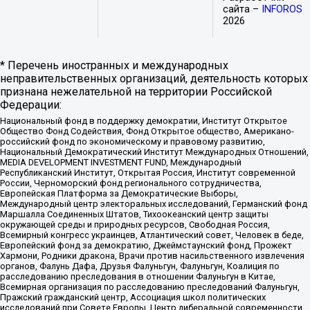
сайта –
INFOROS
2026
* Перечень иностранных и международных
неправительственных организаций, деятельность которых
признана нежелательной на территории Российской
Федерации:
Национальный фонд в поддержку демократии, Институт Открытое
Общество Фонд Содействия, Фонд Открытое общество, Американо-
российский фонд по экономическому и правовому развитию,
Национальный Демократический Институт Международных Отношений,
MEDIA DEVELOPMENT INVESTMENT FUND, Международный
Республиканский Институт, Открытая Россия, Институт современной
России, Черноморский фонд регионального сотрудничества,
Европейская Платформа за Демократические Выборы,
Международный центр электоральных исследований, Германский фонд
Маршалла Соединенных Штатов, Тихоокеанский центр защиты
окружающей среды и природных ресурсов, Свободная Россия,
Всемирный конгресс украинцев, Атлантический совет, Человек в беде,
Европейский фонд за демократию, Джеймстаунский фонд, Прожект
Хармони, Родники дракона, Врачи против насильственного извлечения
органов, Фалунь Дафа, Друзья Фалуньгун, Фалуньгун, Коалиция по
расследованию преследования в отношении Фалуньгун в Китае,
Всемирная организация по расследованию преследований Фалуньгун,
Пражский гражданский центр, Ассоциация школ политических
исследований при Совете Европы, Центр либеральной современности,