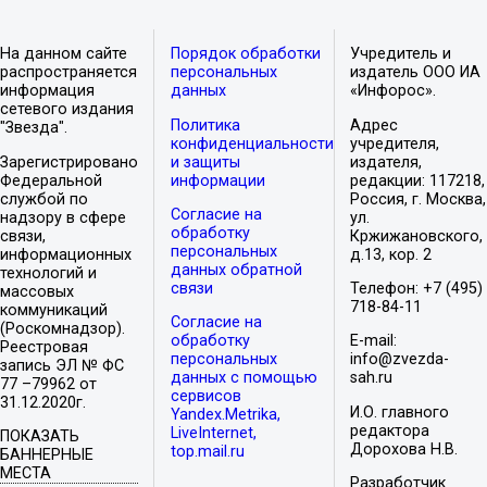
На данном сайте
Порядок обработки
Учредитель и
распространяется
персональных
издатель ООО ИА
информация
данных
«Инфорос».
сетевого издания
Политика
Адрес
"Звезда".
конфиденциальности
учредителя,
Зарегистрировано
и защиты
издателя,
Федеральной
информации
редакции: 117218,
службой по
Россия, г. Москва,
Согласие на
надзору в сфере
ул.
обработку
связи,
Кржижановского,
персональных
информационных
д.13, кор. 2
данных обратной
технологий и
связи
Телефон: +7 (495)
массовых
718-84-11
коммуникаций
Согласие на
(Роскомнадзор).
обработку
E-mail:
Реестровая
персональных
info@zvezda-
запись ЭЛ № ФС
данных с помощью
sah.ru
77 –79962 от
сервисов
31.12.2020г.
И.О. главного
Yandex.Metrika,
редактора
LiveInternet,
ПОКАЗАТЬ
Дорохова Н.В.
top.mail.ru
БАННЕРНЫЕ
МЕСТА
Разработчик