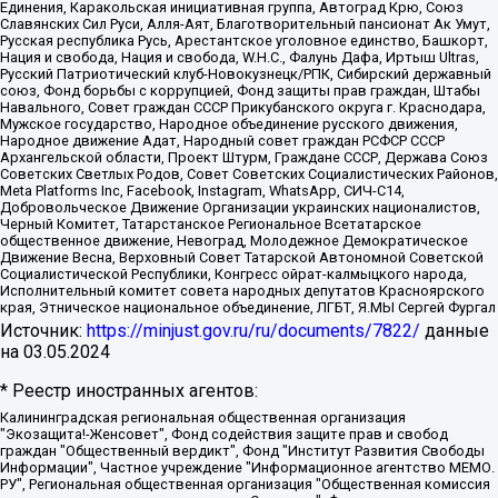
Единения, Каракольская инициативная группа, Автоград Крю, Союз
Славянских Сил Руси, Алля-Аят, Благотворительный пансионат Ак Умут,
Русская республика Русь, Арестантское уголовное единство, Башкорт,
Нация и свобода, Нация и свобода, W.H.С., Фалунь Дафа, Иртыш Ultras,
Русский Патриотический клуб-Новокузнецк/РПК, Сибирский державный
союз, Фонд борьбы с коррупцией, Фонд защиты прав граждан, Штабы
Навального, Совет граждан СССР Прикубанского округа г. Краснодара,
Мужское государство, Народное объединение русского движения,
Народное движение Адат, Народный совет граждан РСФСР СССР
Архангельской области, Проект Штурм, Граждане СССР, Держава Союз
Советских Светлых Родов, Совет Советских Социалистических Районов,
Meta Platforms Inc, Facebook, Instagram, WhatsApp, СИЧ-С14,
Добровольческое Движение Организации украинских националистов,
Черный Комитет, Татарстанское Региональное Всетатарское
общественное движение, Невоград, Молодежное Демократическое
Движение Весна, Верховный Совет Татарской Автономной Советской
Социалистической Республики, Конгресс ойрат-калмыцкого народа,
Исполнительный комитет совета народных депутатов Красноярского
края, Этническое национальное объединение, ЛГБТ, Я.МЫ Сергей Фургал
Источник:
https://minjust.gov.ru/ru/documents/7822/
данные
на
03.05.2024
* Реестр иностранных агентов:
Калининградская региональная общественная организация "Экозащита!-Женсовет", Фонд содействия защите прав и свобод граждан "Общественный вердикт", Фонд "Институт Развития Свободы Информации", Частное учреждение "Информационное агентство МЕМО. РУ", Региональная общественная организация "Общественная комиссия по сохранению наследия академика Сахарова", Фонд поддержки свободы прессы, Санкт-Петербургская общественная правозащитная организация "Гражданский контроль", Межрегиональная общественная организация "Информационно-просветительский центр "Мемориал", Региональный Фонд "Центр Защиты Прав Средств Массовой Информации", с 05.12.2023 Фонд "Центр Защиты Прав Средств массовой информации", Региональная общественная благотворительная организация помощи беженцам и мигрантам "Гражданское содействие", Негосударственное образовательное учреждение дополнительного профессионального образования (повышение квалификации) специалистов "АКАДЕМИЯ ПО ПРАВАМ ЧЕЛОВЕКА", Свердловская региональная общественная организация "Сутяжник", Автономная некоммерческая организация "Центр независимых социологических исследований", Союз общественных объединений "Российский исследовательский центр по правам человека", Региональное общественное учреждение научно-информационный центр "МЕМОРИАЛ", Некоммерческая организация "Фонд защиты гласности", Автономная некоммерческая организация "Институт прав человека", Городская общественная организация "Екатеринбургское общество "МЕМОРИАЛ", Городская общественная организация "Рязанское историко-просветительское и правозащитное общество "Мемориал" (Рязанский Мемориал), Челябинский региональный орган общественной самодеятельности – женское общественное объединение "Женщины Евразии", Челябинский региональный орган общественной самодеятельности "Уральская правозащитная группа", Фонд содействия защите здоровья и социальной справедливости имени Андрея Рылькова, Автономная Некоммерческая Организация "Аналитический Центр Юрия Левады", Автономная некоммерческая организация социальной поддержки населения "Проект Апрель", Региональная общественная организация помощи женщинам и детям, находящимся в кризисной ситуации "Информационно-методический центр "Анна", Фонд содействия развитию массовых коммуникаций и правовому просвещению "Так-так-Так", Фонд содействия устойчивому развитию "Серебряная тайга", Свердловский региональный общественный фонд социальных проектов "Новое время", "Idel.Реалии", Кавказ.Реалии, Крым.Реалии, Телеканал Настоящее Время, Татаро-башкирская служба Радио Свобода (Azatliq Radiosi), Радио Свободная Европа/Радио Свобода (PCE/PC), "Сибирь.Реалии", "Фактограф", Благотворительный фонд помощи осужденным и их семьям, Автономная некоммерческая организация "Институт глобализации и социальных движений", Фонд "В защиту прав заключенных", Частное учреждение "Центр поддержки и содействия развитию средств массовой информации", Пензенский региональный общественный благотворительный фонд "Гражданский союз", "Север.Реалии", Некоммерческая организация Фонд "Правовая инициатива", Общество с ограниченной ответственностью "Радио Свободная Европа/Радио Свобода", Чешское информационное агентство "MEDIUM-ORIENT", Красноярская региональная общественная организация "Мы против СПИДа", Камалягин Денис Николаевич, Маркелов Сергей Евгеньевич, Пономарев Лев Александрович, Савицкая Людмила Алексеевна, Автономная некоммерческая организация "Центр по работе с проблемой насилия "НАСИЛИЮ.НЕТ", Межрегиональный профессиональный союз работников здравоохранения "Альянс врачей", Юридическое лицо, зарегистрированное в Латвийской Республике, SIA "Medusa Project" (регистрационный номер 40103797863, дата регистрации 10.06.2014), Некоммерческая организация "Фонд по борьбе с коррупцией", Автономная некоммерческая организация "Институт права и публичной политики", Баданин Роман Сергеевич, Гликин Максим Александрович, Железнова Мария Михайловна, Лукьянова Юлия Сергеевна, Маетная Елизавета Витальевна, Маняхин Петр Борисович, Чуракова Ольга Владимировна, Ярош Юлия Петровна, Юридическое лицо "The Insider SIA", зарегистрированное в Риге, Латвийская Республика (дата регистрации 26.06.2015), являющееся администратором доменного имени интернет-издания "The Insider SIA", https://theins.ru, Постернак Алексей Евгеньевич, Рубин Михаил Аркадьевич, Анин Роман Александрович, Юридическое лицо Istories fonds, зарегистрированное в Латвийской Республике (регистрационный номер 50008295751, дата регистрации 24.02.2020), Великовский Дмитрий Александрович, Долинина Ирина Николаевна, Мароховская Алеся Алексеевна, Шлейнов Роман Юрьевич, Шмагун Олеся Валентиновна, Общество с ограниченной ответственностью "Альтаир 2021", Общество с ограниченной ответственностью "Вега 2021", Общество с ограниченной ответственностью "Главный редактор 2021", Общество с ограниченной ответственностью "Ромашки монолит", Важенков Артем Валерьевич, Ивановская областная общественная организация "Центр гендерных исследований", Гурман Юрий Альбертович, Медиапроект "ОВД-Инфо", Егоров Владимир Владимирович, Жилинский Владимир Александрович, Общество с ограниченной ответственностью "ЗП", Иванова София Юрьевна, Карезина Инна Павловна, Кильтау Екатерина Викторовна, Петров Алексей Викторович, Пискунов Сергей Евгеньевич, Смирнов Сергей Сергеевич, Тихонов Михаил Сергеевич, Общество с ограниченной ответственностью "ЖУРНАЛИСТ-ИНОСТРАННЫЙ АГЕНТ", Арапова Галина Юрьевна, Вольтская Татьяна Анатольевна, Американская компания "Mason G.E.S. Anonymous Foundation" (США), являющаяся владельцем интернет-издания https://mnews.world/, Компания "Stichting Bellingcat", зарегистрированная в Нидерландах (дата регистрации 11.07.2018), Захаров Андрей Вячеславович, Клепиковская Екатерина Дмитриевна, Общество с ограниченной ответственностью "МЕМО", Перл Роман Александрович, Симонов Евгений Алексеевич, Соловьева Елена Анатольевна, Сотников Даниил Владимирович, Сурначева Елизавета Дмитриевна, Автономная некоммерческая организация по защите прав человека и информированию населения "Якутия – Наше Мнение", Общество с ограниченной ответственностью "Москоу диджитал медиа", с 26.01.2023 Общество с ограниченной ответственностью "Чайка Белые сады", Ветошкина Валерия Валерьевна, Заговора Максим Александрович, Межрегиональное общественное движение "Российская ЛГБТ - сеть", Оленичев Максим Владимирович, Павлов Иван Юрьевич, Скворцова Елена Сергеевна, Общество с ограниченной ответственностью "Как бы инагент", Кочетков Игорь Викторович, Общество с ограниченной ответственностью "Честные выборы", Еланчик Олег Александрович, Общество с ограниченной ответственностью "Нобелевский призыв", Гималова Регина Эмилевна, Григорьев Андрей Валерьевич, Григорьева Алина Александровна, Ассоциация по содействию защите прав призывников, альтернативнослужащих и военнослужащих "Правозащитная группа "Гражданин.Армия.Право", Хисамова Регина Фаритовна, Автономная некоммерческая организация по реализации социально-правовых программ "Лилит", Дальневосточное общественное движение "Маяк", Санкт-Петербургская ЛГБТ-инициативная группа "Выход", Инициативная группа ЛГБТ+ "Реверс", Алексеев Андрей Викторович, Бекбулатова Таисия Львовна, Беляев Иван Михайлович, Владыкина Елена Сергеевна, Гельман Марат Александрович, Никульшина Вероника Юрьевна, Толоконникова Надежда Андреевна, Шендерович Виктор Анатольевич, Общество с ограниченной ответственностью "Данное сообщение", Общество с ограниченной ответственностью Издательский дом "Новая глава", Айнбиндер Александра Александровна, Московский комьюнити-центр для ЛГБТ+инициатив, Благотворительный фонд развития филантропии, Deutsche Welle (Германия, Kurt-Schumacher-Strasse 3, 53113 Bonn), Борзунова Мария Михайловна, Воробьев Виктор Викторович, Голубева Анна Львовна, Константинова Алла Михайловна, Малкова Ирина Владимировна, Мурадов Мурад Абдулгалимович, Осетинская Елизавета Николаевна, Понасенков Евгений Николаевич, Ганапольский Матвей Юрьевич, Киселев Евгений Алексеевич, Борухович Ирина Григорьевна, Дремин Иван Тимофеевич, Дубровский Дмитрий Викторович, Красноярская региональная общественная организация поддержки и развития альтернативных образовательных технологий и межкультурных коммуникаций "ИНТЕРРА", Маяковская Екатерина Алексеевна, Фейгин Марк Захарович, Филимонов Андрей Викторович, Дзугкоева Регина Николаевна, Доброхотов Роман Александрович, Дудь Юрий Александрович, Елкин Сергей Владимирович, Кругликов Кирилл Игоревич, Сабунаева Мария Леонидовна, Семенов Алексей Владимирович, Шаинян Карен Багратович, Шульман Екатерина Михайловна, Асафьев Артур Валерьевич, Вахштайн Виктор Семенович, Венедиктов Алексей Алексеевич, Лушникова Екатерина Евгеньевна, Волков Леонид Михайлович, Невзоров Александр Глебович, Пархоменко Сергей Борисович, Сироткин Ярослав Николаевич, Кара-Мурза Владимир Владимирович, Баранова Наталья Владимировна, Гозман Леонид Яковлевич, Кагарлицкий Борис Юльевич, Климарев Михаил Валерьевич, Милов Владимир Станиславович, Автономная некоммерческая организация Краснодарский центр современного искусства "Типография", Моргенштерн Алишер Тагирович, Соболь Любовь Эдуардовна, Общество с ограниченной ответственностью "ЛИЗА НОРМ", Каспаров Гарри Кимович, Ходорковский Михаил Борисович, Общество с ограниченной ответственностью "Апрельские тезисы", Данилович Ирина Брониславовна, Кашин Олег Владимирович, Петров Николай Владимирович, Пивоваров Алексей Владимирович, Соколов Михаил Владимирович, Цветкова Юлия Владимировна, Чичваркин Евгений Александрович, Комитет против пыток/Команда против пыток, Общество с ограниченной ответственностью "Первый научный", Общество с ограниченной ответственностью "Вертолет и ко", Белоцерковская Вероника Борисовна, Кац Максим Евгеньевич, Лазарева Татьяна Юрьевна, Шаведдинов Руслан Табризович, Яшин Илья Валерьевич, Общество с ограниченной ответственностью "Иноагент ААВ", Алешковский Дмитрий Петрович, Альбац Евгения Марковна, Быков Дмитрий Львович, Галямина Юлия Евгеньевна, Лойко Сергей Леонидович, Мартынов Кирилл Константинович, Медведев Сергей Александрович, Крашенинников Федор Геннадиевич, Гордеева Катерина Вл