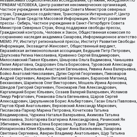
независимых социологических исследований, Сутяжник, АКАДЕМИЯ ПО
ПРАВАМ ЧЕЛОВЕКА, Центр развития некоммерческих организаций,
Частное учреждение в Калининграде Совета Министров северных
стран, Гражданское содействие, Трансперенси Интернешнл-Р, Центр
Защиты Прав Средств Массовой Информации, Институт развития
прессы - Сибирь, Частное учреждение в Санкт-Петербурге Совета
Министров Северных Стран, Фонд поддержки свободы прессы,
Гражданский контроль, Человек и Закон, Общественная комиссия по
сохранению наследия академика Сахарова, Информационное агентство
МЕМО. РУ, Институт региональной прессы, Институт Развития Свободы
Информации, Экозащита!-Женсовет, Общественный вердикт,
Евразийская антимонопольная ассоциация, Бедушев Петр Петрович,
Дзугкоева Регина Николаевна, Кривенко Сергей Владимирович,
Милославский Павел Юрьевич, Шнырова Ольга Вадимовна, Чанышева
Лилия Айратовна, Сидорович Ольга Борисовна, Туровский Александр
Алексеевич, Васильева Анастасия Евгеньевна, Ривина Анна Валерьевна,
Бойко Анатолий Николаевич, Дугин Сергей Георгиевич, Пивоваров
Андрей Сергеевич, Аверин Виталий Евгеньевич, Барахоев Магомед
Бекханович, Шарипков Олег Викторович, Мошель Ирина Ароновна,
Шведов Григорий Сергеевич, Пономарев Лев Александрович,
Каргалицкий Борис Юльевич, Созаев Валерий Валерьевич, Исламов
Тимур Рифгатович, Романова Ольга Евгеньевна, Щаров Сергей
Алексадрович, Цирульников Борис Альбертович, Гасан Ольга Павловна,
Паутов Юрий Анатольевич, Верховский Александр Маркович,
Пислакова-Паркер Марина Петровна, Кочеткова Татьяна
Владимировна, Чуркина Наталья Валерьевна, Акимова Татьяна
Николаевна, Золотарева Екатерина Александровна, Рачинский Ян
Збигневич, Жемкова Елена Борисовна, Гудков Лев Дмитриевич,
Илларионова Юлия Юрьевна, Саранг Анна Васильевна, Захарова
Светлана Сергеевна, Аверин Владимир Анатольевич, Щур Татьяна