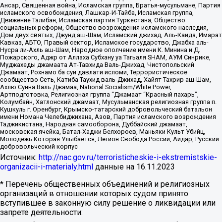
Ансар, Священная война, Исламская группа, Братья-мусульмане, Партия
исламского освобождения, Лашкар-И-Тайба, Исламская группа,
Движение Талибан, Исламская партия Туркестана, Общество
социальных реформ, Общество возрождения исламского наследия,
Дом двух святых, Джунд аш-Шам, Исламский джихад, Аль-Каида, Имарат
Кавказ, АБТО, Правый сектор, Исламское государство, Джабха аль-
Нусра ли-Ахль аш-Шам, Народное ополчение имени К. Минина и Д.
Пожарского, Аджр от Аллаха Субхану уа Тагьаля SHAM, АУМ Синрике,
Муджахеды джамаата Ат-Тавхида Валь-Джихад, Чистопольский
Джамаат, Рохнамо ба суи давлати исломи, Террористическое
сообщество Сеть, Катиба Таухид валь-Джихад, Хайят Тахрир аш-Шам,
Ахлю Сунна Валь Джамаа, National Socialism/White Power,
Артподготовка, Религиозная группа “Джамаат “Красный пахарь”,
Колумбайн, Хатлонский джамаат, Мусульманская религиозная группа п.
Кушкуль г. Оренбург, Крымско-татарский добровольческий батальон
имени Номана Челебиджихана, Азов, Партия исламского возрождения
Таджикистана, Народная самооборона, Дуббайский джамаат,
московская ячейка, Батал-Хаджи Белхороев, Маньяки Культ Убийц,
Молодёжь Которая Улыбается, Легион Свобода России, Айдар, Русский
добровольческий корпус
Источник:
http://nac.gov.ru/terroristicheskie-i-ekstremistskie-
organizacii-i-materialy.html
данные на
16.11.2023
* Перечень общественных объединений и религиозных
организаций в отношении которых судом принято
вступившее в законную силу решение о ликвидации или
запрете деятельности: