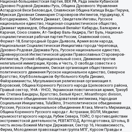
Национал-большевистская партия, ВЕК РА, Рада земли Кубанской
Духовно Родовой Державы Русь, Община Духовного Управления
Асгардской Веси Беловодья, Славянская Община Капища Веды Перуна,
Мужская Духовная Семинария Староверов-Инглингов, Нурджулар, К
Богодержавию, Таблиги Джамаат, Свидетели Иеговы, Русское
национальное единство, Национал-социалистическое общество,
Джамаат мувахидов, Объединенный Вилайат Кабарды, Балкарии и
Карачая, Союз славян, Ат-Такфир Валь-Хиджра, Пит Буль, Национал-
социалистическая рабочая партия России, Славянский союз,
Формат-18, Благородный Орден Дьявола, Армия воли народа,
Национальная Социалистическая Инициатива города Череповца,
Духовно-Родовая Держава Русь, Русское национальное единство,
Древнерусской Инглистической церкви Православных Староверов-
Инглингов, Русский общенациональный союз, Движение против
нелегальной иммиграции, Кровь и Честь, О свободе совести и о
религиозных объединениях, Омская организация общественного
политического движения Русское национальное единство, Северное
Братство, Клуб Болельщиков Футбольного Клуба Динамо,
Файзрахманисты, Мусульманская религиозная организация п.
Боровский, Община Коренного Русского народа Щелковского района,
Правый сектор, УНА - УНСО, Украинская повстанческая армия, Тризуб
им. Степана Бандеры, Братство, Белый Крест, Misanthropic division,
Религиозное объединение последователей инглиизма, Народная
Социальная Инициатива, TulaSkins, Этнополитическое объединение
Русские, Русское национальное объединение Атака, Мечеть Мирмамеда,
Община Коренного Русского народа г. Астрахани, ВОЛЯ, Меджлис
крымскотатарского народа, Рубеж Севера, ТОЙС, О противодействии
экстремистской деятельности, РЕВТАТПОД, Артподготовка, Штольц, В
честь иконы Божией Матери Державная, Сектор 16, Независимость,
Фирма, Молодежная правозащитная группа МПГ, Курсом Правды и