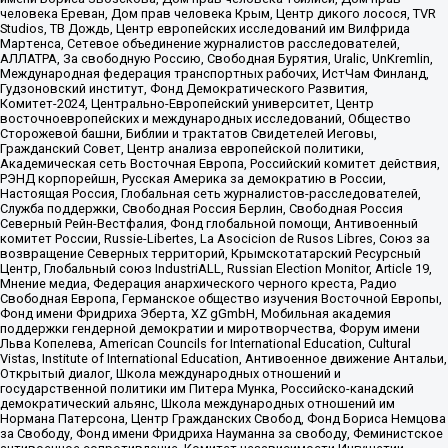
человека Ереван, Дом прав человека Крым, Центр дикого лосося, TVR
Studios, ТВ Дождь, Центр европейских исследований им Вилфрида
Мартенса, Сетевое объединение журналистов расследователей,
АЛЛАТРА, За свободную Россию, Свободная Бурятия, Uralic, UnKremlin,
Международная федерация транспортных рабочих, ИстЧам Финланд,
Гудзоновский институт, Фонд Демократического Развития,
Комитет-2024, Центрально-Европейский университет, Центр
восточноевропейских и международных исследований, Общество
Сторожевой башни, Библии и трактатов Свидетелей Иеговы,
Гражданский Совет, Центр анализа европейской политики,
Академическая сеть Восточная Европа, Российский комитет действия,
РЭНД корпорейшн, Русская Америка за демократию в России,
Настоящая Россия, Глобальная сеть журналистов-расследователей,
Служба поддержки, Свободная Россия Берлин, Свободная Россия
Северный Рейн-Вестфалия, Фонд глобальной помощи, Антивоенный
комитет России, Russie-Libertes, La Asocicion de Rusos Libres, Союз за
возвращение Северных территорий, Крымскотатарский Ресурсный
Центр, Глобальный союз IndustriALL, Russian Election Monitor, Article 19,
Мнение медиа, Федерация анархического черного креста, Радио
Свободная Европа, Германское общество изучения Восточной Европы,
Фонд имени Фридриха Эберта, XZ gGmbH, Мобильная академия
поддержки гендерной демократии и миротворчества, Форум имени
Льва Копелева, American Councils for International Education, Cultural
Vistas, Institute of International Education, Антивоенное движение Антальи,
Открытый диалог, Школа международных отношений и
государственной политики им Питера Мунка, Российско-канадский
демократический альянс, Школа международных отношений им
Нормана Патерсона, Центр Гражданских Свобод, Фонд Бориса Немцова
за Свободу, Фонд имени Фридриха Науманна за свободу, Феминистское