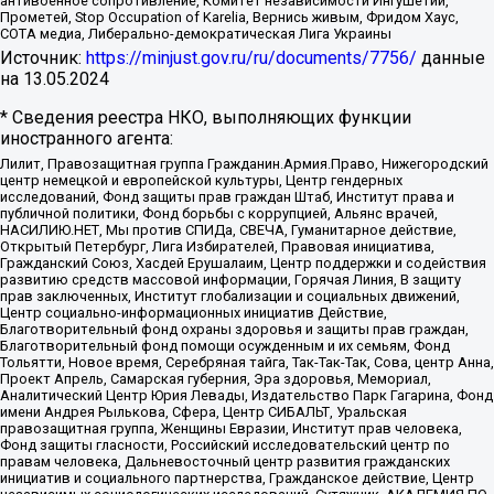
антивоенное сопротивление, Комитет независимости Ингушетии,
Прометей, Stop Occupation of Karelia, Вернись живым, Фридом Хаус,
СОТА медиа, Либерально-демократическая Лига Украины
Источник:
https://minjust.gov.ru/ru/documents/7756/
данные
на
13.05.2024
* Сведения реестра НКО, выполняющих функции
иностранного агента:
Лилит, Правозащитная группа Гражданин.Армия.Право, Нижегородский
центр немецкой и европейской культуры, Центр гендерных
исследований, Фонд защиты прав граждан Штаб, Институт права и
публичной политики, Фонд борьбы с коррупцией, Альянс врачей,
НАСИЛИЮ.НЕТ, Мы против СПИДа, СВЕЧА, Гуманитарное действие,
Открытый Петербург, Лига Избирателей, Правовая инициатива,
Гражданский Союз, Хасдей Ерушалаим, Центр поддержки и содействия
развитию средств массовой информации, Горячая Линия, В защиту
прав заключенных, Институт глобализации и социальных движений,
Центр социально-информационных инициатив Действие,
Благотворительный фонд охраны здоровья и защиты прав граждан,
Благотворительный фонд помощи осужденным и их семьям, Фонд
Тольятти, Новое время, Серебряная тайга, Так-Так-Так, Сова, центр Анна,
Проект Апрель, Самарская губерния, Эра здоровья, Мемориал,
Аналитический Центр Юрия Левады, Издательство Парк Гагарина, Фонд
имени Андрея Рылькова, Сфера, Центр СИБАЛЬТ, Уральская
правозащитная группа, Женщины Евразии, Институт прав человека,
Фонд защиты гласности, Российский исследовательский центр по
правам человека, Дальневосточный центр развития гражданских
инициатив и социального партнерства, Гражданское действие, Центр