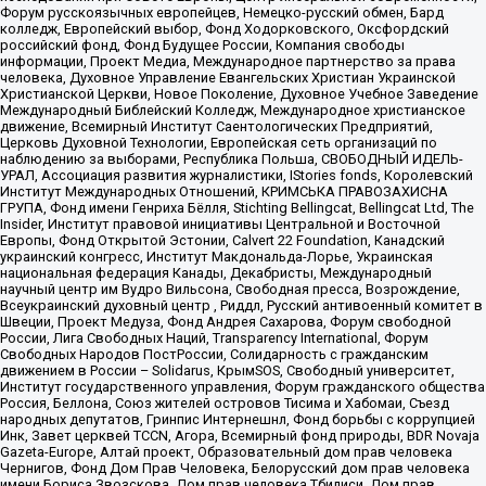
Форум русскоязычных европейцев, Немецко-русский обмен, Бард
колледж, Европейский выбор, Фонд Ходорковского, Оксфордский
российский фонд, Фонд Будущее России, Компания свободы
информации, Проект Медиа, Международное партнерство за права
человека, Духовное Управление Евангельских Христиан Украинской
Христианской Церкви, Новое Поколение, Духовное Учебное Заведение
Международный Библейский Колледж, Международное христианское
движение, Всемирный Институт Саентологических Предприятий,
Церковь Духовной Технологии, Европейская сеть организаций по
наблюдению за выборами, Республика Польша, СВОБОДНЫЙ ИДЕЛЬ-
УРАЛ, Ассоциация развития журналистики, IStories fonds, Королевский
Институт Международных Отношений, КРИМСЬКА ПРАВОЗАХИСНА
ГРУПА, Фонд имени Генриха Бёлля, Stichting Bellingcat, Bellingcat Ltd, The
Insider, Институт правовой инициативы Центральной и Восточной
Европы, Фонд Открытой Эстонии, Calvert 22 Foundation, Канадский
украинский конгресс, Институт Макдональда-Лорье, Украинская
национальная федерация Канады, Декабристы, Международный
научный центр им Вудро Вильсона, Свободная пресса, Возрождение,
Всеукраинский духовный центр , Риддл, Русский антивоенный комитет в
Швеции, Проект Медуза, Фонд Андрея Сахарова, Форум свободной
России, Лига Свободных Наций, Transparеncy International, Форум
Свободных Народов ПостРоссии, Солидарность с гражданским
движением в России – Solidarus, КрымSOS, Свободный университет,
Институт государственного управления, Форум гражданского общества
Россия, Беллона, Союз жителей островов Тисима и Хабомаи, Съезд
народных депутатов, Гринпис Интернешнл, Фонд борьбы с коррупцией
Инк, Завет церквей TCCN, Агора, Всемирный фонд природы, BDR Novaja
Gazeta-Europe, Алтай проект, Образовательный дом прав человека
Чернигов, Фонд Дом Прав Человека, Белорусский дом прав человека
имени Бориса Звозскова, Дом прав человека Тбилиси, Дом прав