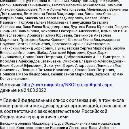
Михайловна, Щур Николай Алексеевич, Блинушов Андрей Юрьевич,
Мосин Алексей Геннадьевич, Гефтер Валентин Михайлович, Симонов
Алексей Кириллович, Флиге Ирина Анатольевна, Мельникова Валентина
Дмитриевна, Вититинова Елена Владимировна, Баженова Светлана
Куприяновна, Максимов Сергей Владимирович, Беляев Сергей
Иванович, Голубева Елена Николаевна, Ганнушкина Светлана
Алексеевна, Закс Елена Владимировна, Буртина Елена Юрьевна, Гендель
Людмила Залмановна, Кокорина Екатерина Алексеевна, Шуманов Илья
Вячеславович, Арапова Галина Юрьевна, Свечников Анатолий
Мариевич, Прохоров Вадим Юрьевич, Шахова Елена Владимировна,
Подузов Сергей Васильевич, Протасова Ирина Вячеславовна,
Литинский Леонид Борисович, Лукашевский Сергей Маркович, Бахмин
Вячеслав Иванович, Шабад Анатолий Ефимович, Сухих Дарья
Николаевна, Орлов Олег Петрович, Добровольская Анна Дмитриевна,
Королева Александра Евгеньевна, Смирнов Владимир Александрович,
Вицин Сергей Ефимович, Золотухин Борис Андреевич, Левинсон Лев
Семенович, Локшина Татьяна Иосифовна, Орлов Олег Петрович,
Полякова Мара Федоровна, Резник Генри Маркович, Захаров Герман
Константинович
Источник:
http://unro.minjust.ru/NKOForeignAgent.aspx
данные на
24.03.2022
* Единый федеральный список организаций, в том числе
иностранных и международных организаций, признанных
в соответствии с законодательством Российской
Федерации террористическими:
Высший военный Маджлисуль Шура Объединенных сил моджахедов
Кавказа, Конгресс народов Ичкерии и Дагестана, База, Асбат аль-