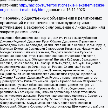
Источник:
http://nac.gov.ru/terroristicheskie-i-ekstremistskie-
organizacii-i-materialy.html
данные на
16.11.2023
* Перечень общественных объединений и религиозных
организаций в отношении которых судом принято
вступившее в законную силу решение о ликвидации или
запрете деятельности:
Национал-большевистская партия, ВЕК РА, Рада земли Кубанской
Духовно Родовой Державы Русь, Община Духовного Управления
Асгардской Веси Беловодья, Славянская Община Капища Веды Перуна,
Мужская Духовная Семинария Староверов-Инглингов, Нурджулар, К
Богодержавию, Таблиги Джамаат, Свидетели Иеговы, Русское
национальное единство, Национал-социалистическое общество,
Джамаат мувахидов, Объединенный Вилайат Кабарды, Балкарии и
Карачая, Союз славян, Ат-Такфир Валь-Хиджра, Пит Буль, Национал-
социалистическая рабочая партия России, Славянский союз,
Формат-18, Благородный Орден Дьявола, Армия воли народа,
Национальная Социалистическая Инициатива города Череповца,
Духовно-Родовая Держава Русь, Русское национальное единство,
Древнерусской Инглистической церкви Православных Староверов-
Инглингов, Русский общенациональный союз, Движение против
нелегальной иммиграции, Кровь и Честь, О свободе совести и о
религиозных объединениях, Омская организация общественного
политического движения Русское национальное единство, Северное
Братство, Клуб Болельщиков Футбольного Клуба Динамо,
Файзрахманисты, Мусульманская религиозная организация п.
Боровский, Община Коренного Русского народа Щелковского района,