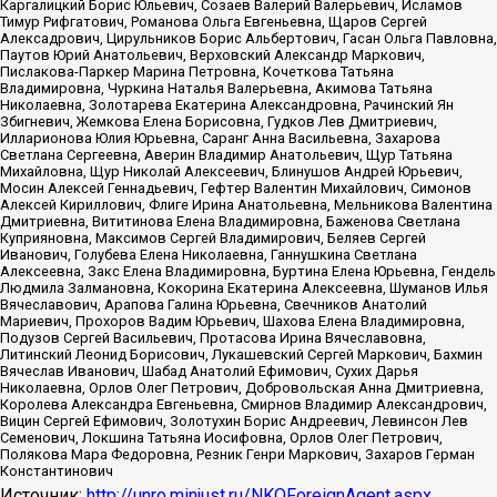
Каргалицкий Борис Юльевич, Созаев Валерий Валерьевич, Исламов
Тимур Рифгатович, Романова Ольга Евгеньевна, Щаров Сергей
Алексадрович, Цирульников Борис Альбертович, Гасан Ольга Павловна,
Паутов Юрий Анатольевич, Верховский Александр Маркович,
Пислакова-Паркер Марина Петровна, Кочеткова Татьяна
Владимировна, Чуркина Наталья Валерьевна, Акимова Татьяна
Николаевна, Золотарева Екатерина Александровна, Рачинский Ян
Збигневич, Жемкова Елена Борисовна, Гудков Лев Дмитриевич,
Илларионова Юлия Юрьевна, Саранг Анна Васильевна, Захарова
Светлана Сергеевна, Аверин Владимир Анатольевич, Щур Татьяна
Михайловна, Щур Николай Алексеевич, Блинушов Андрей Юрьевич,
Мосин Алексей Геннадьевич, Гефтер Валентин Михайлович, Симонов
Алексей Кириллович, Флиге Ирина Анатольевна, Мельникова Валентина
Дмитриевна, Вититинова Елена Владимировна, Баженова Светлана
Куприяновна, Максимов Сергей Владимирович, Беляев Сергей
Иванович, Голубева Елена Николаевна, Ганнушкина Светлана
Алексеевна, Закс Елена Владимировна, Буртина Елена Юрьевна, Гендель
Людмила Залмановна, Кокорина Екатерина Алексеевна, Шуманов Илья
Вячеславович, Арапова Галина Юрьевна, Свечников Анатолий
Мариевич, Прохоров Вадим Юрьевич, Шахова Елена Владимировна,
Подузов Сергей Васильевич, Протасова Ирина Вячеславовна,
Литинский Леонид Борисович, Лукашевский Сергей Маркович, Бахмин
Вячеслав Иванович, Шабад Анатолий Ефимович, Сухих Дарья
Николаевна, Орлов Олег Петрович, Добровольская Анна Дмитриевна,
Королева Александра Евгеньевна, Смирнов Владимир Александрович,
Вицин Сергей Ефимович, Золотухин Борис Андреевич, Левинсон Лев
Семенович, Локшина Татьяна Иосифовна, Орлов Олег Петрович,
Полякова Мара Федоровна, Резник Генри Маркович, Захаров Герман
Константинович
Источник:
http://unro.minjust.ru/NKOForeignAgent.aspx