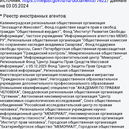
Источник:
https://minjust.gov.ru/ru/documents/7822/
данные
на
03.05.2024
* Реестр иностранных агентов:
Калининградская региональная общественная организация "Экозащита!-Женсовет", Фонд содействия защите прав и свобод граждан "Общественный вердикт", Фонд "Институт Развития Свободы Информации", Частное учреждение "Информационное агентство МЕМО. РУ", Региональная общественная организация "Общественная комиссия по сохранению наследия академика Сахарова", Фонд поддержки свободы прессы, Санкт-Петербургская общественная правозащитная организация "Гражданский контроль", Межрегиональная общественная организация "Информационно-просветительский центр "Мемориал", Региональный Фонд "Центр Защиты Прав Средств Массовой Информации", с 05.12.2023 Фонд "Центр Защиты Прав Средств массовой информации", Региональная общественная благотворительная организация помощи беженцам и мигрантам "Гражданское содействие", Негосударственное образовательное учреждение дополнительного профессионального образования (повышение квалификации) специалистов "АКАДЕМИЯ ПО ПРАВАМ ЧЕЛОВЕКА", Свердловская региональная общественная организация "Сутяжник", Автономная некоммерческая организация "Центр независимых социологических исследований", Союз общественных объединений "Российский исследовательский центр по правам человека", Региональное общественное учреждение научно-информационный центр "МЕМОРИАЛ", Некоммерческая организация "Фонд защиты гласности", Автономная некоммерческая организация "Институт прав человека", Городская общественная организация "Екатеринбургское общество "МЕМОРИАЛ", Городская общественная организация "Рязанское историко-просветительское и правозащитное общество "Мемориал" (Рязанский Мемориал), Челябинский региональный орган общественной самодеятельности – женское общественное объединение "Женщины Евразии", Челябинский региональный орган общественной самодеятельности "Уральская правозащитная группа", Фонд содействия защите здоровья и социальной справедливости имени Андрея Рылькова, Автономная Некоммерческая Организация "Аналитический Центр Юрия Левады", Автономная некоммерческая организация социальной поддержки населения "Проект Апрель", Региональная общественная организация помощи женщинам и детям, находящимся в кризисной ситуации "Информационно-методический центр "Анна", Фонд содействия развитию массовых коммуникаций и правовому просвещению "Так-так-Так", Фонд содействия устойчивому развитию "Серебряная тайга", Свердловский региональный общественный фонд социальных проектов "Новое время", "Idel.Реалии", Кавказ.Реалии, Крым.Реалии, Телеканал Настоящее Время, Татаро-башкирская служба Радио Свобода (Azatliq Radiosi), Радио Свободная Европа/Радио Свобода (PCE/PC), "Сибирь.Реалии", "Фактограф", Благотворительный фонд помощи осужденным и их семьям, Автономная некоммерческая организация "Институт глобализации и социальных движений", Фонд "В защиту прав заключенных", Частное учреждение "Центр поддержки и содействия развитию средств массовой информации", Пензенский региональный общественный благотворительный фонд "Гражданский союз", "Север.Реалии", Некоммерческая организация Фонд "Правовая инициатива", Общество с ограниченной ответственностью "Радио Свободная Европа/Радио Свобода", Чешское информационное агентство "MEDIUM-ORIENT", Красноярская региональная общественная организация "Мы против СПИДа", Камалягин Денис Николаевич, Маркелов Сергей Евгеньевич, Пономарев Лев Александрович, Савицкая Людмила Алексеевна, Автономная некоммерческая организация "Центр по работе с проблемой насилия "НАСИЛИЮ.НЕТ", Межрегиональный профессиональный союз работников здравоохранения "Альянс врачей", Юридическое лицо, зарегистрированное в Латвийской Республике, SIA "Medusa Project" (регистрационный номер 40103797863, дата регистрации 10.06.2014), Некоммерческая организация "Фонд по борьбе с коррупцией", Автономная некоммерческая организация "Институт права и публичной политики", Баданин Роман Сергеевич, Гликин Максим Александрович, Железнова Мария Михайловна, Лукьянова Юлия Сергеевна, Маетная Елизавета Витальевна, Маняхин Петр Борисович, Чуракова Ольга Владимировна, Ярош Юлия Петровна, Юридическое лицо "The Insider SIA", зарегистрированное в Риге, Латвийская Республика (дата регистрации 26.06.2015), являющееся администратором доменного имени интернет-издания "The Insider SIA", https://theins.ru, Постернак Алексей Евгеньевич, Рубин Михаил Аркадьевич, Анин Роман Александрович, Юридическое лицо Istories fonds, зарегистрированное в Латвийской Республике (регистрационный номер 50008295751, дата регистрации 24.02.2020), Великовский Дмитрий Александрович, Долинина Ирина Николаевна, Мароховская Алеся Алексеевна, Шлейнов Роман Юрьевич, Шмагун Олеся Валентиновна, Общество с ограниченной ответственностью "Альтаир 2021", Общество с ограниченной ответственностью "Вега 2021", Общество с ограниченной ответственностью "Главный редактор 2021", Общество с ограниченной ответственностью "Ромашки монолит", Важенков Артем Валерьевич, Ивановская областная общественная организация "Центр гендерных исследований", Гурман Юрий Альбертович, Медиапроект "ОВД-Инфо", Егоров Владимир Владимирович, Жилинский Владимир Александрович, Общество с ограниченной ответственностью "ЗП", Иванова София Юрьевна, Карезина Инна Павловна, Кильтау Екатерина Викторовна, Петров Алексей Викторович, Пискунов Сергей Евгеньевич, Смирнов Сергей Сергеевич, Тихонов Михаил Сергеевич, Общество с ограниченной ответственностью "ЖУРНАЛИСТ-ИНОСТРАННЫЙ АГЕНТ", Арапова Галина Юрьевна, Вольтская Татьяна Анатольевна, Американская компания "Mason G.E.S. Anonymous Foundation" (США), являющаяся владельцем интернет-издания https://mnews.world/, Компания "Stichting Bellingcat", зарегистрированная в Нидерландах (дата регистрации 11.07.2018), Захаров Андрей Вячеславович, Клепиковская Екатерина Дмитриевна, Общество с ограниченной ответственностью "МЕМО", Перл Роман Александрович, Симонов Евгений Алексеевич, Соловьева Елена Анатольевна, Сотников Даниил Владимирович, Сурначева Елизавета Дмитриевна, Автономная некоммерческая организация по защите прав человека и информированию населения "Якутия – Наше Мнение", Общество с ограниченной ответственностью "Москоу диджитал медиа", с 26.01.2023 Общество с ограниченной ответственностью "Чайка Белые сады", Ветошкина Валерия Валерьевна, Заговора Максим Александрович, Межрегиональное общественное движение "Российская ЛГБТ - сеть", Оленичев Максим Владимирович, Павлов Иван Юрьевич, Скворцова Елена Сергеевна, Общество с ограниченной ответственностью "Как бы инагент", Кочетков Игорь Викторович, Общество с ограниченной ответственностью "Честные выборы", Еланчик Олег Александрович, Общество с ограниченной ответственностью "Нобелевский призыв", Гималова Регина Эмилевна, Григорьев Андрей Валерьевич, Григорьева Алина Александровна, Ассоциация по содействию защите прав призывников, альтернативнослужащих и военнослужащих "Правозащитная группа "Гражданин.Армия.Право", Хисамова Регина Фаритовна, Автономная некоммерческая организация по реализации социально-правовых программ "Лилит", Дальневосточное общественное движение "Маяк", Санкт-Петербургская ЛГБТ-инициативная группа "Выход", Инициативная группа ЛГБТ+ "Реверс", Алексеев Андрей Викторович, Бекбулатова Таисия Львовна, Беляев Иван Михайлович, Владыкина Елена Сергеевна, Гельман Марат Александрович, Никульшина Вероника Юрьевна, Толоконникова Надежда Андреевна, Шендерович Виктор Анатольевич, Общество с ограниченной ответственностью "Данное сообщение", Общество с ограниченной ответственностью Издательский дом "Новая глава", Айнбиндер Александра Александровна, Московский комьюнити-центр для ЛГБТ+инициатив, Благотворительный фонд развития филантропии, Deutsche Welle (Германия, Kurt-Schumacher-Strasse 3, 53113 Bonn), Борзунова Мария Михайловна, Воробьев Виктор Викторович, Голубева Анна Львовна, Константинова Алла Михайловна, Малкова Ирина Владимировна, Мурадов Мурад Абдулгалимович, Осетинская Елизавета Николаевна, Понасенков Евгений Николаевич, Ганапольский Матвей Юрьевич, Киселев Евгений Алексеевич, Борухович Ирина Григорьевна, Дремин Иван Тимофеевич, Дубровский Дмитрий Викторович, Красноярская региональная общественная организация поддержки и развития альтернативных образовательных технологий и межкультурных коммуникаций "ИНТЕРРА", Маяковская Екатерина Алексеевна, Фейгин Марк Захарович, Филимонов Андрей Викторович, Дзугкоева Регина Николаевна, Доброхотов Роман Александрович, Дудь Юрий Александрович, Елкин Сергей Владимирович, Кругликов Кирилл Игоревич, Сабунаева Мария Леонидовна, Семенов Алексей Владимирович, Шаинян Карен Багратович, Шульман Екатерина Михайловна, Асафьев Артур Валерьевич, Вахштайн Виктор Семенович, Венедиктов Алексей Алексеевич, Лушникова Екатерина Евгеньевна, Волков Леонид Михайлович, Невзоров Александр Глебович, Пархоменко Сергей Борисович, Сироткин Ярослав Николаевич, Кара-Мурза Владимир Владимирович, Баранова Наталья Владимировна, Гозман Леонид Яковлевич, Кагарлицкий Борис Юльевич, Климарев Михаил Валерьевич, Милов Владимир Станиславович, Автономная некоммерческая организация Краснодарский центр современного искусства "Типография", Моргенштерн Алишер Тагирович, Соболь Любовь Эдуардовна, Общество с ограниченной ответственностью "ЛИЗА НОРМ", Каспаров Гарри Кимович, Ходорковский Михаил Борисович, Общество с ограниченной ответственностью "Апрельские тезисы", Данилович Ирина Брониславовна, Кашин Олег Владимирович, Петров Николай Владимирович, Пивоваров Алексей Владимирович, Соколов Михаил Владимирович, Цветкова Юлия Владимировна, Чичваркин Евгений Александрович, Комитет против пыток/Команда против пыток, Общество с ограниченной ответственностью "Первый научный", Общество с ограниченной ответственностью "Вертолет и ко", Белоцерковская Вероника Борисовна, Кац Максим Евгеньевич, Лазарева Татьяна Юрьевна, Шаведдинов Руслан Табризович, Яшин Илья Валерьевич, Общество с ограниченной ответственностью "Иноагент ААВ", Алешковский Дмитрий Петрович, Альбац Евгения Марковна, Быков Дмитрий Львович, Галямина Юлия Евгеньевна, Лойко Сергей Леонидович, Мартынов Кирилл Константинович, Медведев Сергей Александрович, Крашенинников Федор Геннадиевич, Гордеева Катерина Вл