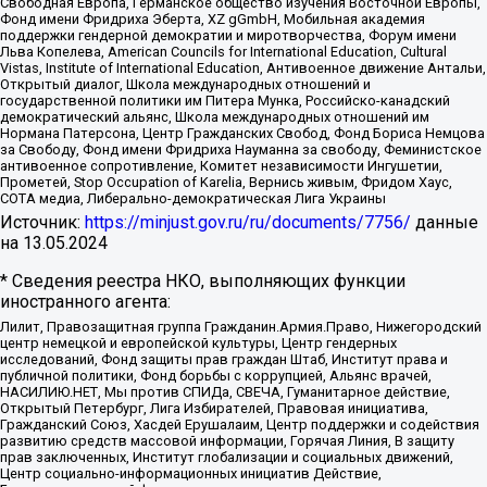
Свободная Европа, Германское общество изучения Восточной Европы,
Фонд имени Фридриха Эберта, XZ gGmbH, Мобильная академия
поддержки гендерной демократии и миротворчества, Форум имени
Льва Копелева, American Councils for International Education, Cultural
Vistas, Institute of International Education, Антивоенное движение Антальи,
Открытый диалог, Школа международных отношений и
государственной политики им Питера Мунка, Российско-канадский
демократический альянс, Школа международных отношений им
Нормана Патерсона, Центр Гражданских Свобод, Фонд Бориса Немцова
за Свободу, Фонд имени Фридриха Науманна за свободу, Феминистское
антивоенное сопротивление, Комитет независимости Ингушетии,
Прометей, Stop Occupation of Karelia, Вернись живым, Фридом Хаус,
СОТА медиа, Либерально-демократическая Лига Украины
Источник:
https://minjust.gov.ru/ru/documents/7756/
данные
на
13.05.2024
* Сведения реестра НКО, выполняющих функции
иностранного агента:
Лилит, Правозащитная группа Гражданин.Армия.Право, Нижегородский
центр немецкой и европейской культуры, Центр гендерных
исследований, Фонд защиты прав граждан Штаб, Институт права и
публичной политики, Фонд борьбы с коррупцией, Альянс врачей,
НАСИЛИЮ.НЕТ, Мы против СПИДа, СВЕЧА, Гуманитарное действие,
Открытый Петербург, Лига Избирателей, Правовая инициатива,
Гражданский Союз, Хасдей Ерушалаим, Центр поддержки и содействия
развитию средств массовой информации, Горячая Линия, В защиту
прав заключенных, Институт глобализации и социальных движений,
Центр социально-информационных инициатив Действие,