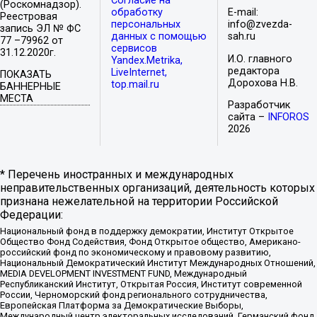
Согласие на
(Роскомнадзор).
обработку
E-mail:
Реестровая
персональных
info@zvezda-
запись ЭЛ № ФС
данных с помощью
sah.ru
77 –79962 от
сервисов
31.12.2020г.
И.О. главного
Yandex.Metrika,
редактора
LiveInternet,
ПОКАЗАТЬ
Дорохова Н.В.
top.mail.ru
БАННЕРНЫЕ
МЕСТА
Разработчик
сайта –
INFOROS
2026
* Перечень иностранных и международных
неправительственных организаций, деятельность которых
признана нежелательной на территории Российской
Федерации:
Национальный фонд в поддержку демократии, Институт Открытое
Общество Фонд Содействия, Фонд Открытое общество, Американо-
российский фонд по экономическому и правовому развитию,
Национальный Демократический Институт Международных Отношений,
MEDIA DEVELOPMENT INVESTMENT FUND, Международный
Республиканский Институт, Открытая Россия, Институт современной
России, Черноморский фонд регионального сотрудничества,
Европейская Платформа за Демократические Выборы,
Международный центр электоральных исследований, Германский фонд