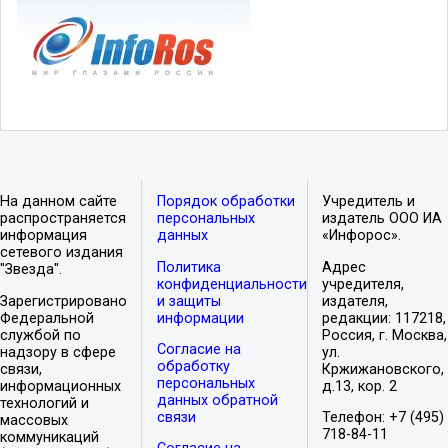
На данном сайте
Порядок обработки
Учредитель и
распространяется
персональных
издатель ООО ИА
информация
данных
«Инфорос».
сетевого издания
Политика
Адрес
"Звезда".
конфиденциальности
учредителя,
Зарегистрировано
и защиты
издателя,
Федеральной
информации
редакции: 117218,
службой по
Россия, г. Москва,
Согласие на
надзору в сфере
ул.
обработку
связи,
Кржижановского,
персональных
информационных
д.13, кор. 2
данных обратной
технологий и
связи
Телефон: +7 (495)
массовых
718-84-11
коммуникаций