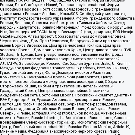
Швеции, Проект Медуза, Фонд Андрея Сахарова, Форум свободной
России, Лига Свободных Наций, Transparеncy International, Форум
Свободных Народов ПостРоссии, Солидарность с гражданским
движением в России – Solidarus, КрымSOS, Свободный университет,
Институт государственного управления, Форум гражданского общества
Россия, Беллона, Союз жителей островов Тисима и Хабомаи, Съезд
народных депутатов, Гринпис Интернешнл, Фонд борьбы с коррупцией
Инк, Завет церквей TCCN, Агора, Всемирный фонд природы, BDR Novaja
Gazeta-Europe, Алтай проект, Образовательный дом прав человека
Чернигов, Фонд Дом Прав Человека, Белорусский дом прав человека
имени Бориса Звозскова, Дом прав человека Тбилиси, Дом прав
человека Ереван, Дом прав человека Крым, Центр дикого лосося, TVR
Studios, ТВ Дождь, Центр европейских исследований им Вилфрида
Мартенса, Сетевое объединение журналистов расследователей,
АЛЛАТРА, За свободную Россию, Свободная Бурятия, Uralic, UnKremlin,
Международная федерация транспортных рабочих, ИстЧам Финланд,
Гудзоновский институт, Фонд Демократического Развития,
Комитет-2024, Центрально-Европейский университет, Центр
восточноевропейских и международных исследований, Общество
Сторожевой башни, Библии и трактатов Свидетелей Иеговы,
Гражданский Совет, Центр анализа европейской политики,
Академическая сеть Восточная Европа, Российский комитет действия,
РЭНД корпорейшн, Русская Америка за демократию в России,
Настоящая Россия, Глобальная сеть журналистов-расследователей,
Служба поддержки, Свободная Россия Берлин, Свободная Россия
Северный Рейн-Вестфалия, Фонд глобальной помощи, Антивоенный
комитет России, Russie-Libertes, La Asocicion de Rusos Libres, Союз за
возвращение Северных территорий, Крымскотатарский Ресурсный
Центр, Глобальный союз IndustriALL, Russian Election Monitor, Article 19,
Мнение медиа, Федерация анархического черного креста, Радио