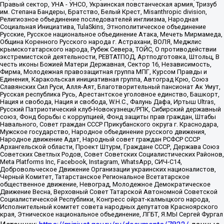
Правый сектор, УНА - УНСО, Украинская повстанческая армия, Тризуб
им. Степана Бандеры, Братство, Белый Крест, Misanthropic division,
Религиозное объединение последователей инглиизма, Народная
Социальная Инициатива, TulaSkins, Этнополитическое объединение
Русские, Русское национальное объединение Атака, Мечеть Мирмамеда,
Община Коренного Русского народа г. Астрахани, ВОЛЯ, Меджлис
крымскотатарского народа, Рубеж Севера, ТОЙС, О противодействии
экстремистской деятельности, РЕВТАТПОД, Артподготовка, Штольц, В
честь иконы Божией Матери Державная, Сектор 16, Независимость,
Фирма, Молодежная правозащитная группа МПГ, Курсом Правды и
Единения, Каракольская инициативная группа, Автоград Крю, Союз
Славянских Сил Руси, Алля-Аят, Благотворительный пансионат Ак Умут,
Русская республика Русь, Арестантское уголовное единство, Башкорт,
Нация и свобода, Нация и свобода, W.H.С., Фалунь Дафа, Иртыш Ultras,
Русский Патриотический клуб-Новокузнецк/РПК, Сибирский державный
союз, Фонд борьбы с коррупцией, Фонд защиты прав граждан, Штабы
Навального, Совет граждан СССР Прикубанского округа г. Краснодара,
Мужское государство, Народное объединение русского движения,
Народное движение Адат, Народный совет граждан РСФСР СССР
Архангельской области, Проект Штурм, Граждане СССР, Держава Союз
Советских Светлых Родов, Совет Советских Социалистических Районов,
Meta Platforms Inc, Facebook, Instagram, WhatsApp, СИЧ-С14,
Добровольческое Движение Организации украинских националистов,
Черный Комитет, Татарстанское Региональное Всетатарское
общественное движение, Невоград, Молодежное Демократическое
Движение Весна, Верховный Совет Татарской Автономной Советской
Социалистической Республики, Конгресс ойрат-калмыцкого народа,
Исполнительный комитет совета народных депутатов Красноярского
края, Этническое национальное объединение, ЛГБТ, Я.МЫ Сергей Фургал