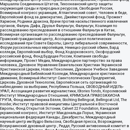
Маршалла Соединенных Штатов, Тихоокеанский центр защиты
окружающей среды и природных ресурсов, Свободная Россия,
Всемирный конгресс украинцев, Атлантический совет, Человек в беде,
Европейский фонд за демократию, Джеймстаунский фонд, Прожект
Хармони, Родники дракона, Врачи против насильственного извлечения
органов, Фалунь Дафа, Друзья Фалуньгун, Фалуньгун, Коалиция по
расследованию преследования в отношении Фалуньгун в Китае,
Всемирная организация по расследованию преследований Фалуньгун,
Пражский гражданский центр, Ассоциация школ политических
исследований при Совете Европы, Центр либеральной современности,
Форум русскоязычных европейцев, Немецко-русский обмен, Бард
колледж, Европейский выбор, Фонд Ходорковского, Оксфордский
российский фонд, Фонд Будущее России, Компания свободы
информации, Проект Медиа, Международное партнерство за права
человека, Духовное Управление Евангельских Христиан Украинской
Христианской Церкви, Новое Поколение, Духовное Учебное Заведение
Международный Библейский Колледж, Международное христианское
движение, Всемирный Институт Саентологических Предприятий,
Церковь Духовной Технологии, Европейская сеть организаций по
наблюдению за выборами, Республика Польша, СВОБОДНЫЙ ИДЕЛЬ-
УРАЛ, Ассоциация развития журналистики, IStories fonds, Королевский
Институт Международных Отношений, КРИМСЬКА ПРАВОЗАХИСНА
ГРУПА, Фонд имени Генриха Бёлля, Stichting Bellingcat, Bellingcat Ltd, The
Insider, Институт правовой инициативы Центральной и Восточной
Европы, Фонд Открытой Эстонии, Calvert 22 Foundation, Канадский
украинский конгресс, Институт Макдональда-Лорье, Украинская
национальная федерация Канады, Декабристы, Международный
научный центр им Вудро Вильсона, Свободная пресса, Возрождение,
Всеукраинский духовный центр , Риддл, Русский антивоенный комитет в