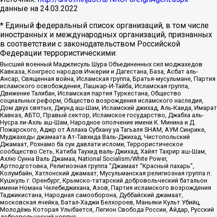
данные на
24.03.2022
* Единый федеральный список организаций, в том числе
иностранных и международных организаций, признанных
в соответствии с законодательством Российской
Федерации террористическими:
Высший военный Маджлисуль Шура Объединенных сил моджахедов
Кавказа, Конгресс народов Ичкерии и Дагестана, База, Асбат аль-
Ансар, Священная война, Исламская группа, Братья-мусульмане, Партия
исламского освобождения, Лашкар-И-Тайба, Исламская группа,
Движение Талибан, Исламская партия Туркестана, Общество
социальных реформ, Общество возрождения исламского наследия,
Дом двух святых, Джунд аш-Шам, Исламский джихад, Аль-Каида, Имарат
Кавказ, АБТО, Правый сектор, Исламское государство, Джабха аль-
Нусра ли-Ахль аш-Шам, Народное ополчение имени К. Минина и Д.
Пожарского, Аджр от Аллаха Субхану уа Тагьаля SHAM, АУМ Синрике,
Муджахеды джамаата Ат-Тавхида Валь-Джихад, Чистопольский
Джамаат, Рохнамо ба суи давлати исломи, Террористическое
сообщество Сеть, Катиба Таухид валь-Джихад, Хайят Тахрир аш-Шам,
Ахлю Сунна Валь Джамаа, National Socialism/White Power,
Артподготовка, Религиозная группа “Джамаат “Красный пахарь”,
Колумбайн, Хатлонский джамаат, Мусульманская религиозная группа п.
Кушкуль г. Оренбург, Крымско-татарский добровольческий батальон
имени Номана Челебиджихана, Азов, Партия исламского возрождения
Таджикистана, Народная самооборона, Дуббайский джамаат,
московская ячейка, Батал-Хаджи Белхороев, Маньяки Культ Убийц,
Молодёжь Которая Улыбается, Легион Свобода России, Айдар, Русский
добровольческий корпус