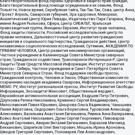
Благотворительный фонд охраны здоровья и защиты прав граждан,
Благотворительный фонд помощи осужденным и их семьям, Фонд
Тольятти, Новое время, Серебряная тайга, Так-Так-Так, Сова, центр Анна,
Проект Апрель, Самарская губерния, Эра здоровья, Мемориал,
Аналитический Центр Юрия Левады, Издательство Парк Гагарина, Фонд
имени Андрея Рылькова, Сфера, Центр СИБАЛЬТ, Уральская
правозащитная группа, Женщины Евразии, Институт прав человека,
Фонд защиты гласности, Российский исследовательский центр по
правам человека, Дальневосточный центр развития гражданских
инициатив и социального партнерства, Гражданское действие, Центр
независимых социологических исследований, Сутяжник, АКАДЕМИЯ ПО
ПРАВАМ ЧЕЛОВЕКА, Центр развития некоммерческих организаций,
Частное учреждение в Калининграде Совета Министров северных
стран, Гражданское содействие, Трансперенси Интернешнл-Р, Центр
Защиты Прав Средств Массовой Информации, Институт развития
прессы - Сибирь, Частное учреждение в Санкт-Петербурге Совета
Министров Северных Стран, Фонд поддержки свободы прессы,
Гражданский контроль, Человек и Закон, Общественная комиссия по
сохранению наследия академика Сахарова, Информационное агентство
МЕМО. РУ, Институт региональной прессы, Институт Развития Свободы
Информации, Экозащита!-Женсовет, Общественный вердикт,
Евразийская антимонопольная ассоциация, Бедушев Петр Петрович,
Дзугкоева Регина Николаевна, Кривенко Сергей Владимирович,
Милославский Павел Юрьевич, Шнырова Ольга Вадимовна, Чанышева
Лилия Айратовна, Сидорович Ольга Борисовна, Туровский Александр
Алексеевич, Васильева Анастасия Евгеньевна, Ривина Анна Валерьевна,
Бойко Анатолий Николаевич, Дугин Сергей Георгиевич, Пивоваров
Андрей Сергеевич, Аверин Виталий Евгеньевич, Барахоев Магомед
Бекханович, Шарипков Олег Викторович, Мошель Ирина Ароновна,
Шведов Григорий Сергеевич, Пономарев Лев Александрович,