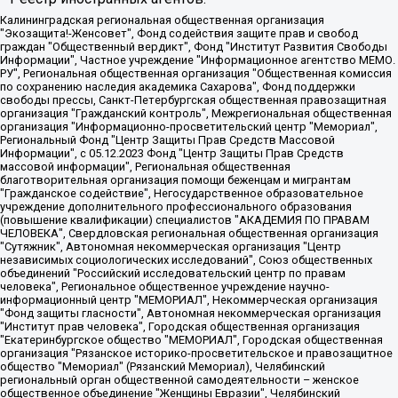
Калининградская региональная общественная организация "Экозащита!-Женсовет", Фонд содействия защите прав и свобод граждан "Общественный вердикт", Фонд "Институт Развития Свободы Информации", Частное учреждение "Информационное агентство МЕМО. РУ", Региональная общественная организация "Общественная комиссия по сохранению наследия академика Сахарова", Фонд поддержки свободы прессы, Санкт-Петербургская общественная правозащитная организация "Гражданский контроль", Межрегиональная общественная организация "Информационно-просветительский центр "Мемориал", Региональный Фонд "Центр Защиты Прав Средств Массовой Информации", с 05.12.2023 Фонд "Центр Защиты Прав Средств массовой информации", Региональная общественная благотворительная организация помощи беженцам и мигрантам "Гражданское содействие", Негосударственное образовательное учреждение дополнительного профессионального образования (повышение квалификации) специалистов "АКАДЕМИЯ ПО ПРАВАМ ЧЕЛОВЕКА", Свердловская региональная общественная организация "Сутяжник", Автономная некоммерческая организация "Центр независимых социологических исследований", Союз общественных объединений "Российский исследовательский центр по правам человека", Региональное общественное учреждение научно-информационный центр "МЕМОРИАЛ", Некоммерческая организация "Фонд защиты гласности", Автономная некоммерческая организация "Институт прав человека", Городская общественная организация "Екатеринбургское общество "МЕМОРИАЛ", Городская общественная организация "Рязанское историко-просветительское и правозащитное общество "Мемориал" (Рязанский Мемориал), Челябинский региональный орган общественной самодеятельности – женское общественное объединение "Женщины Евразии", Челябинский региональный орган общественной самодеятельности "Уральская правозащитная группа", Фонд содействия защите здоровья и социальной справедливости имени Андрея Рылькова, Автономная Некоммерческая Организация "Аналитический Центр Юрия Левады", Автономная некоммерческая организация социальной поддержки населения "Проект Апрель", Региональная общественная организация помощи женщинам и детям, находящимся в кризисной ситуации "Информационно-методический центр "Анна", Фонд содействия развитию массовых коммуникаций и правовому просвещению "Так-так-Так", Фонд содействия устойчивому развитию "Серебряная тайга", Свердловский региональный общественный фонд социальных проектов "Новое время", "Idel.Реалии", Кавказ.Реалии, Крым.Реалии, Телеканал Настоящее Время, Татаро-башкирская служба Радио Свобода (Azatliq Radiosi), Радио Свободная Европа/Радио Свобода (PCE/PC), "Сибирь.Реалии", "Фактограф", Благотворительный фонд помощи осужденным и их семьям, Автономная некоммерческая организация "Институт глобализации и социальных движений", Фонд "В защиту прав заключенных", Частное учреждение "Центр поддержки и содействия развитию средств массовой информации", Пензенский региональный общественный благотворительный фонд "Гражданский союз", "Север.Реалии", Некоммерческая организация Фонд "Правовая инициатива", Общество с ограниченной ответственностью "Радио Свободная Европа/Радио Свобода", Чешское информационное агентство "MEDIUM-ORIENT", Красноярская региональная общественная организация "Мы против СПИДа", Камалягин Денис Николаевич, Маркелов Сергей Евгеньевич, Пономарев Лев Александрович, Савицкая Людмила Алексеевна, Автономная некоммерческая организация "Центр по работе с проблемой насилия "НАСИЛИЮ.НЕТ", Межрегиональный профессиональный союз работников здравоохранения "Альянс врачей", Юридическое лицо, зарегистрированное в Латвийской Республике, SIA "Medusa Project" (регистрационный номер 40103797863, дата регистрации 10.06.2014), Некоммерческая организация "Фонд по борьбе с коррупцией", Автономная некоммерческая организация "Институт права и публичной политики", Баданин Роман Сергеевич, Гликин Максим Александрович, Железнова Мария Михайловна, Лукьянова Юлия Сергеевна, Маетная Елизавета Витальевна, Маняхин Петр Борисович, Чуракова Ольга Владимировна, Ярош Юлия Петровна, Юридическое лицо "The Insider SIA", зарегистрированное в Риге, Латвийская Республика (дата регистрации 26.06.2015), являющееся администратором доменного имени интернет-издания "The Insider SIA", https://theins.ru, Постернак Алексей Евгеньевич, Рубин Михаил Аркадьевич, Анин Роман Александрович, Юридическое лицо Istories fonds, зарегистрированное в Латвийской Республике (регистрационный номер 50008295751, дата регистрации 24.02.2020), Великовский Дмитрий Александрович, Долинина Ирина Николаевна, Мароховская Алеся Алексеевна, Шлейнов Роман Юрьевич, Шмагун Олеся Валентиновна, Общество с ограниченной ответственностью "Альтаир 2021", Общество с ограниченной ответственностью "Вега 2021", Общество с ограниченной ответственностью "Главный редактор 2021", Общество с ограниченной ответственностью "Ромашки монолит", Важенков Артем Валерьевич, Ивановская областная общественная организация "Центр гендерных исследований", Гурман Юрий Альбертович, Медиапроект "ОВД-Инфо", Егоров Владимир Владимирович, Жилинский Владимир Александрович, Общество с ограниченной ответственностью "ЗП", Иванова София Юрьевна, Карезина Инна Павловна, Кильтау Екатерина Викторовна, Петров Алексей Викторович, Пискунов Сергей Евгеньевич, Смирнов Сергей Сергеевич, Тихонов Михаил Сергеевич, Общество с ограниченной ответственностью "ЖУРНАЛИСТ-ИНОСТРАННЫЙ АГЕНТ", Арапова Галина Юрьевна, Вольтская Татьяна Анатольевна, Американская компания "Mason G.E.S. Anonymous Foundation" (США), являющаяся владельцем интернет-издания https://mnews.world/, Компания "Stichting Bellingcat", зарегистрированная в Нидерландах (дата регистрации 11.07.2018), Захаров Андрей Вячеславович, Клепиковская Екатерина Дмитриевна, Общество с ограниченной ответственностью "МЕМО", Перл Роман Александрович, Симонов Евгений Алексеевич, Соловьева Елена Анатольевна, Сотников Даниил Владимирович, Сурначева Елизавета Дмитриевна, Автономная некоммерческая организация по защите прав человека и информированию населения "Якутия – Наше Мнение", Общество с ограниченной ответственностью "Москоу диджитал медиа", с 26.01.2023 Общество с ограниченной ответственностью "Чайка Белые сады", Ветошкина Валерия Валерьевна, Заговора Максим Александрович, Межрегиональное общественное движение "Российская ЛГБТ - сеть", Оленичев Максим Владимирович, Павлов Иван Юрьевич, Скворцова Елена Сергеевна, Общество с ограниченной ответственностью "Как бы инагент", Кочетков Игорь Викторович, Общество с ограниченной ответственностью "Честные выборы", Еланчик Олег Александрович, Общество с ограниченной ответственностью "Нобелевский призыв", Гималова Регина Эмилевна, Григорьев Андрей Валерьевич, Григорьева Алина Александровна, Ассоциация по содействию защите прав призывников, альтернативнослужащих и военнослужащих "Правозащитная группа "Гражданин.Армия.Право", Хисамова Регина Фаритовна, Автономная некоммерческая организация по реализации социально-правовых программ "Лилит", Дальневосточное общественное движение "Маяк", Санкт-Петербургская ЛГБТ-инициативная группа "Выход", Инициативная группа ЛГБТ+ "Реверс", Алексеев Андрей Викторович, Бекбулатова Таисия Львовна, Беляев Иван Михайлович, Владыкина Елена Сергеевна, Гельман Марат Александрович, Никульшина Вероника Юрьевна, Толоконникова Надежда Андреевна, Шендерович Виктор Анатольевич, Общество с ограниченной ответственностью "Данное сообщение", Общество с ограниченной ответственностью Издательский дом "Новая глава", Айнбиндер Александра Александровна, Московский комьюнити-центр для ЛГБТ+инициатив, Благотворительный фонд развития филантропии, Deutsche Welle (Германия, Kurt-Schumacher-Strasse 3, 53113 Bonn), Борзунова Мария Михайловна, Воробьев Виктор Викторович, Голубева Анна Львовна, Константинова Алла Михайловна, Малкова Ирина Владимировна, Мурадов Мурад Абдулгалимович, Осетинская Елизавета Николаевна, Понасенков Евгений Николаевич, Ганапольский Матвей Юрьевич, Киселев Евгений Алексеевич, Борухович Ирина Григорьевна, Дремин Иван Тимофеевич, Дубровский Дмитрий Викторович, Красноярская региональная общественная организация поддержки и развития альтернативных образовательных технологий и межкультурных коммуникаций "ИНТЕРРА", Маяковская Екатерина Алексеевна, Фейгин Марк Захарович, Филимонов Андрей Викторович, Дзугкоева Регина Николаевна, Доброхотов Роман Александрович, Дудь Юрий Александрович, Елкин Сергей Владимирович, Кругликов Кирилл Игоревич, Сабунаева Мария Леонидовна, Семенов Алексей Владимирович, Шаинян Карен Багратович, Шульман Екатерина Михайловна, Асафьев Артур Валерьевич, Вахштайн Виктор Семенович, Венедиктов Алексей Алексеевич, Лушникова Екатерина Евгеньевна, Волков Леонид Михайлович, Невзоров Александр Глебович, Пархоменко Сергей Борисович, Сироткин Ярослав Николаевич, Кара-Мурза Владимир Владимирович, Баранова Наталья Владимировна, Гозман Леонид Яковлевич, Кагарлицкий Борис Юльевич, Климарев Михаил Валерьевич, Милов Владимир Станиславович, Автономная некоммерческая организация Краснодарский центр современного искусства "Типография", Моргенштерн Алишер Тагирович, Соболь Любовь Эдуардовна, Общество с ограниченной ответственностью "ЛИЗА НОРМ", Каспаров Гарри Кимович, Ходорковский Михаил Борисович, Общество с ограниченной ответственностью "Апрельские тезисы", Данилович Ирина Брониславовна, Кашин Олег Владимирович, Петров Николай Владимирович, Пивоваров Алексей Владимирович, Соколов Михаил Владимирович, Цветкова Юлия Владимировна, Чичваркин Евгений Александрович, Комитет против пыток/Команда против пыток, Общество с ограниченной ответственностью "Первый научный", Общество с ограниченной ответственностью "Вертолет и ко", Белоцерковская Вероника Борисовна, Кац Максим Евгеньевич, Лазарева Татьяна Юрьевна, Шаведдинов Руслан Табризович, Яшин Илья Валерьевич, Общество с ограниченной ответственностью "Иноагент ААВ", Алешковский Дмитрий Петрович, Альбац Евгения Марковна, Быков Дмитрий Львович, Галямина Юлия Евгеньевна, Лойко Сергей Леонидович, Мартынов Кирилл Константинович, Медведев Сергей Александрович, Крашенинников Федор Геннадиевич, Гордеева Катерина Вл