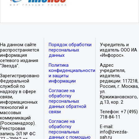
На данном сайте
Порядок обработки
Учредитель и
распространяется
персональных
издатель ООО ИА
информация
данных
«Инфорос».
сетевого издания
Политика
Адрес
"Звезда".
конфиденциальности
учредителя,
Зарегистрировано
и защиты
издателя,
Федеральной
информации
редакции: 117218,
службой по
Россия, г. Москва,
Согласие на
надзору в сфере
ул.
обработку
связи,
Кржижановского,
персональных
информационных
д.13, кор. 2
данных обратной
технологий и
связи
Телефон: +7 (495)
массовых
718-84-11
коммуникаций
Согласие на
(Роскомнадзор).
обработку
E-mail:
Реестровая
персональных
info@zvezda-
запись ЭЛ № ФС
данных с помощью
sah.ru