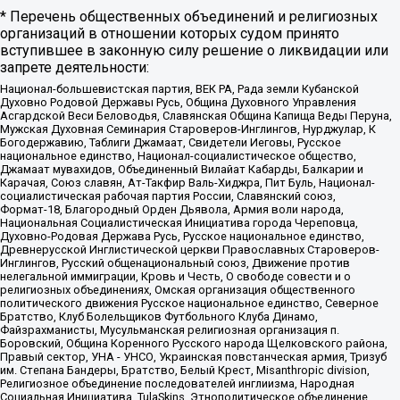
* Перечень общественных объединений и религиозных
организаций в отношении которых судом принято
вступившее в законную силу решение о ликвидации или
запрете деятельности:
Национал-большевистская партия, ВЕК РА, Рада земли Кубанской
Духовно Родовой Державы Русь, Община Духовного Управления
Асгардской Веси Беловодья, Славянская Община Капища Веды Перуна,
Мужская Духовная Семинария Староверов-Инглингов, Нурджулар, К
Богодержавию, Таблиги Джамаат, Свидетели Иеговы, Русское
национальное единство, Национал-социалистическое общество,
Джамаат мувахидов, Объединенный Вилайат Кабарды, Балкарии и
Карачая, Союз славян, Ат-Такфир Валь-Хиджра, Пит Буль, Национал-
социалистическая рабочая партия России, Славянский союз,
Формат-18, Благородный Орден Дьявола, Армия воли народа,
Национальная Социалистическая Инициатива города Череповца,
Духовно-Родовая Держава Русь, Русское национальное единство,
Древнерусской Инглистической церкви Православных Староверов-
Инглингов, Русский общенациональный союз, Движение против
нелегальной иммиграции, Кровь и Честь, О свободе совести и о
религиозных объединениях, Омская организация общественного
политического движения Русское национальное единство, Северное
Братство, Клуб Болельщиков Футбольного Клуба Динамо,
Файзрахманисты, Мусульманская религиозная организация п.
Боровский, Община Коренного Русского народа Щелковского района,
Правый сектор, УНА - УНСО, Украинская повстанческая армия, Тризуб
им. Степана Бандеры, Братство, Белый Крест, Misanthropic division,
Религиозное объединение последователей инглиизма, Народная
Социальная Инициатива, TulaSkins, Этнополитическое объединение