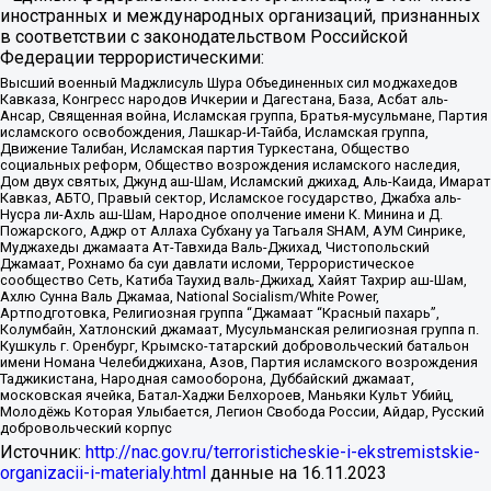
иностранных и международных организаций, признанных
в соответствии с законодательством Российской
Федерации террористическими:
Высший военный Маджлисуль Шура Объединенных сил моджахедов
Кавказа, Конгресс народов Ичкерии и Дагестана, База, Асбат аль-
Ансар, Священная война, Исламская группа, Братья-мусульмане, Партия
исламского освобождения, Лашкар-И-Тайба, Исламская группа,
Движение Талибан, Исламская партия Туркестана, Общество
социальных реформ, Общество возрождения исламского наследия,
Дом двух святых, Джунд аш-Шам, Исламский джихад, Аль-Каида, Имарат
Кавказ, АБТО, Правый сектор, Исламское государство, Джабха аль-
Нусра ли-Ахль аш-Шам, Народное ополчение имени К. Минина и Д.
Пожарского, Аджр от Аллаха Субхану уа Тагьаля SHAM, АУМ Синрике,
Муджахеды джамаата Ат-Тавхида Валь-Джихад, Чистопольский
Джамаат, Рохнамо ба суи давлати исломи, Террористическое
сообщество Сеть, Катиба Таухид валь-Джихад, Хайят Тахрир аш-Шам,
Ахлю Сунна Валь Джамаа, National Socialism/White Power,
Артподготовка, Религиозная группа “Джамаат “Красный пахарь”,
Колумбайн, Хатлонский джамаат, Мусульманская религиозная группа п.
Кушкуль г. Оренбург, Крымско-татарский добровольческий батальон
имени Номана Челебиджихана, Азов, Партия исламского возрождения
Таджикистана, Народная самооборона, Дуббайский джамаат,
московская ячейка, Батал-Хаджи Белхороев, Маньяки Культ Убийц,
Молодёжь Которая Улыбается, Легион Свобода России, Айдар, Русский
добровольческий корпус
Источник:
http://nac.gov.ru/terroristicheskie-i-ekstremistskie-
organizacii-i-materialy.html
данные на
16.11.2023