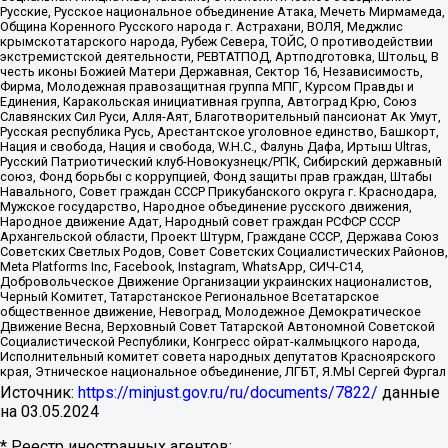
Русские, Русское национальное объединение Атака, Мечеть Мирмамеда,
Община Коренного Русского народа г. Астрахани, ВОЛЯ, Меджлис
крымскотатарского народа, Рубеж Севера, ТОЙС, О противодействии
экстремистской деятельности, РЕВТАТПОД, Артподготовка, Штольц, В
честь иконы Божией Матери Державная, Сектор 16, Независимость,
Фирма, Молодежная правозащитная группа МПГ, Курсом Правды и
Единения, Каракольская инициативная группа, Автоград Крю, Союз
Славянских Сил Руси, Алля-Аят, Благотворительный пансионат Ак Умут,
Русская республика Русь, Арестантское уголовное единство, Башкорт,
Нация и свобода, Нация и свобода, W.H.С., Фалунь Дафа, Иртыш Ultras,
Русский Патриотический клуб-Новокузнецк/РПК, Сибирский державный
союз, Фонд борьбы с коррупцией, Фонд защиты прав граждан, Штабы
Навального, Совет граждан СССР Прикубанского округа г. Краснодара,
Мужское государство, Народное объединение русского движения,
Народное движение Адат, Народный совет граждан РСФСР СССР
Архангельской области, Проект Штурм, Граждане СССР, Держава Союз
Советских Светлых Родов, Совет Советских Социалистических Районов,
Meta Platforms Inc, Facebook, Instagram, WhatsApp, СИЧ-С14,
Добровольческое Движение Организации украинских националистов,
Черный Комитет, Татарстанское Региональное Всетатарское
общественное движение, Невоград, Молодежное Демократическое
Движение Весна, Верховный Совет Татарской Автономной Советской
Социалистической Республики, Конгресс ойрат-калмыцкого народа,
Исполнительный комитет совета народных депутатов Красноярского
края, Этническое национальное объединение, ЛГБТ, Я.МЫ Сергей Фургал
Источник:
https://minjust.gov.ru/ru/documents/7822/
данные
на
03.05.2024
* Реестр иностранных агентов: