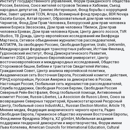
Институт государственного управления, Форум гражданского общества
Россия, Беллона, Союз жителей островов Тисима и Хабомаи, Съезд
народных депутатов, Гринпис Интернешнл, Фонд борьбы с коррупцией
Инк, Завет церквей TCCN, Агора, Всемирный фонд природы, BDR Novaja
Gazeta-Europe, Алтай проект, Образовательный дом прав человека
Чернигов, Фонд Дом Прав Человека, Белорусский дом прав человека
имени Бориса Звозскова, Дом прав человека Тбилиси, Дом прав
человека Ереван, Дом прав человека Крым, Центр дикого лосося, TVR
Studios, ТВ Дождь, Центр европейских исследований им Вилфрида
Мартенса, Сетевое объединение журналистов расследователей,
АЛЛАТРА, За свободную Россию, Свободная Бурятия, Uralic, UnKremlin,
Международная федерация транспортных рабочих, ИстЧам Финланд,
Гудзоновский институт, Фонд Демократического Развития,
Комитет-2024, Центрально-Европейский университет, Центр
восточноевропейских и международных исследований, Общество
Сторожевой башни, Библии и трактатов Свидетелей Иеговы,
Гражданский Совет, Центр анализа европейской политики,
Академическая сеть Восточная Европа, Российский комитет действия,
РЭНД корпорейшн, Русская Америка за демократию в России,
Настоящая Россия, Глобальная сеть журналистов-расследователей,
Служба поддержки, Свободная Россия Берлин, Свободная Россия
Северный Рейн-Вестфалия, Фонд глобальной помощи, Антивоенный
комитет России, Russie-Libertes, La Asocicion de Rusos Libres, Союз за
возвращение Северных территорий, Крымскотатарский Ресурсный
Центр, Глобальный союз IndustriALL, Russian Election Monitor, Article 19,
Мнение медиа, Федерация анархического черного креста, Радио
Свободная Европа, Германское общество изучения Восточной Европы,
Фонд имени Фридриха Эберта, XZ gGmbH, Мобильная академия
поддержки гендерной демократии и миротворчества, Форум имени
Льва Копелева, American Councils for International Education, Cultural