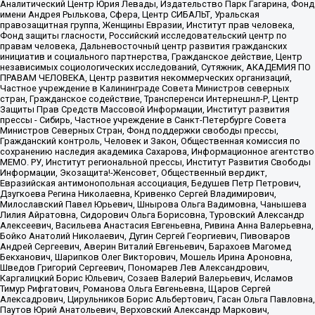
Аналитический Центр Юрия Левады, Издательство Парк Гагарина, Фонд
имени Андрея Рылькова, Сфера, Центр СИБАЛЬТ, Уральская
правозащитная группа, Женщины Евразии, Институт прав человека,
Фонд защиты гласности, Российский исследовательский центр по
правам человека, Дальневосточный центр развития гражданских
инициатив и социального партнерства, Гражданское действие, Центр
независимых социологических исследований, Сутяжник, АКАДЕМИЯ ПО
ПРАВАМ ЧЕЛОВЕКА, Центр развития некоммерческих организаций,
Частное учреждение в Калининграде Совета Министров северных
стран, Гражданское содействие, Трансперенси Интернешнл-Р, Центр
Защиты Прав Средств Массовой Информации, Институт развития
прессы - Сибирь, Частное учреждение в Санкт-Петербурге Совета
Министров Северных Стран, Фонд поддержки свободы прессы,
Гражданский контроль, Человек и Закон, Общественная комиссия по
сохранению наследия академика Сахарова, Информационное агентство
МЕМО. РУ, Институт региональной прессы, Институт Развития Свободы
Информации, Экозащита!-Женсовет, Общественный вердикт,
Евразийская антимонопольная ассоциация, Бедушев Петр Петрович,
Дзугкоева Регина Николаевна, Кривенко Сергей Владимирович,
Милославский Павел Юрьевич, Шнырова Ольга Вадимовна, Чанышева
Лилия Айратовна, Сидорович Ольга Борисовна, Туровский Александр
Алексеевич, Васильева Анастасия Евгеньевна, Ривина Анна Валерьевна,
Бойко Анатолий Николаевич, Дугин Сергей Георгиевич, Пивоваров
Андрей Сергеевич, Аверин Виталий Евгеньевич, Барахоев Магомед
Бекханович, Шарипков Олег Викторович, Мошель Ирина Ароновна,
Шведов Григорий Сергеевич, Пономарев Лев Александрович,
Каргалицкий Борис Юльевич, Созаев Валерий Валерьевич, Исламов
Тимур Рифгатович, Романова Ольга Евгеньевна, Щаров Сергей
Алексадрович, Цирульников Борис Альбертович, Гасан Ольга Павловна,
Паутов Юрий Анатольевич, Верховский Александр Маркович,