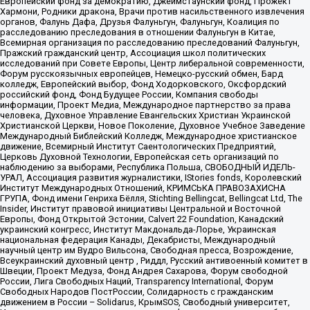
Европейский фонд за демократию, Джеймстаунский фонд, Прожект
Хармони, Родники дракона, Врачи против насильственного извлечения
органов, Фалунь Дафа, Друзья Фалуньгун, Фалуньгун, Коалиция по
расследованию преследования в отношении Фалуньгун в Китае,
Всемирная организация по расследованию преследований Фалуньгун,
Пражский гражданский центр, Ассоциация школ политических
исследований при Совете Европы, Центр либеральной современности,
Форум русскоязычных европейцев, Немецко-русский обмен, Бард
колледж, Европейский выбор, Фонд Ходорковского, Оксфордский
российский фонд, Фонд Будущее России, Компания свободы
информации, Проект Медиа, Международное партнерство за права
человека, Духовное Управление Евангельских Христиан Украинской
Христианской Церкви, Новое Поколение, Духовное Учебное Заведение
Международный Библейский Колледж, Международное христианское
движение, Всемирный Институт Саентологических Предприятий,
Церковь Духовной Технологии, Европейская сеть организаций по
наблюдению за выборами, Республика Польша, СВОБОДНЫЙ ИДЕЛЬ-
УРАЛ, Ассоциация развития журналистики, IStories fonds, Королевский
Институт Международных Отношений, КРИМСЬКА ПРАВОЗАХИСНА
ГРУПА, Фонд имени Генриха Бёлля, Stichting Bellingcat, Bellingcat Ltd, The
Insider, Институт правовой инициативы Центральной и Восточной
Европы, Фонд Открытой Эстонии, Calvert 22 Foundation, Канадский
украинский конгресс, Институт Макдональда-Лорье, Украинская
национальная федерация Канады, Декабристы, Международный
научный центр им Вудро Вильсона, Свободная пресса, Возрождение,
Всеукраинский духовный центр , Риддл, Русский антивоенный комитет в
Швеции, Проект Медуза, Фонд Андрея Сахарова, Форум свободной
России, Лига Свободных Наций, Transparеncy International, Форум
Свободных Народов ПостРоссии, Солидарность с гражданским
движением в России – Solidarus, КрымSOS, Свободный университет,