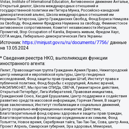
Vistas, Institute of International Education, Антивоенное движение Антальи,
Открытый диалог, Школа международных отношений и
государственной политики им Питера Мунка, Российско-канадский
демократический альянс, Школа международных отношений им
Нормана Патерсона, Центр Гражданских Свобод, Фонд Бориса Немцова
за Свободу, Фонд имени Фридриха Науманна за свободу, Феминистское
антивоенное сопротивление, Комитет независимости Ингушетии,
Прометей, Stop Occupation of Karelia, Вернись живым, Фридом Хаус,
СОТА медиа, Либерально-демократическая Лига Украины
Источник:
https://minjust.gov.ru/ru/documents/7756/
данные
на
13.05.2024
* Сведения реестра НКО, выполняющих функции
иностранного агента:
Лилит, Правозащитная группа Гражданин.Армия.Право, Нижегородский
центр немецкой и европейской культуры, Центр гендерных
исследований, Фонд защиты прав граждан Штаб, Институт права и
публичной политики, Фонд борьбы с коррупцией, Альянс врачей,
НАСИЛИЮ.НЕТ, Мы против СПИДа, СВЕЧА, Гуманитарное действие,
Открытый Петербург, Лига Избирателей, Правовая инициатива,
Гражданский Союз, Хасдей Ерушалаим, Центр поддержки и содействия
развитию средств массовой информации, Горячая Линия, В защиту
прав заключенных, Институт глобализации и социальных движений,
Центр социально-информационных инициатив Действие,
Благотворительный фонд охраны здоровья и защиты прав граждан,
Благотворительный фонд помощи осужденным и их семьям, Фонд
Тольятти, Новое время, Серебряная тайга, Так-Так-Так, Сова, центр Анна,
Проект Апрель, Самарская губерния, Эра здоровья, Мемориал,