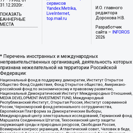
77 –79962 от
сервисов
31.12.2020г.
И.О. главного
Yandex.Metrika,
редактора
LiveInternet,
ПОКАЗАТЬ
Дорохова Н.В.
top.mail.ru
БАННЕРНЫЕ
МЕСТА
Разработчик
сайта –
INFOROS
2026
* Перечень иностранных и международных
неправительственных организаций, деятельность которых
признана нежелательной на территории Российской
Федерации:
Национальный фонд в поддержку демократии, Институт Открытое
Общество Фонд Содействия, Фонд Открытое общество, Американо-
российский фонд по экономическому и правовому развитию,
Национальный Демократический Институт Международных Отношений,
MEDIA DEVELOPMENT INVESTMENT FUND, Международный
Республиканский Институт, Открытая Россия, Институт современной
России, Черноморский фонд регионального сотрудничества,
Европейская Платформа за Демократические Выборы,
Международный центр электоральных исследований, Германский фонд
Маршалла Соединенных Штатов, Тихоокеанский центр защиты
окружающей среды и природных ресурсов, Свободная Россия,
Всемирный конгресс украинцев, Атлантический совет, Человек в беде,