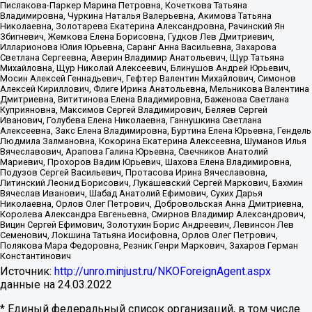
Пислакова-Паркер Марина Петровна, Кочеткова Татьяна
Владимировна, Чуркина Наталья Валерьевна, Акимова Татьяна
Николаевна, Золотарева Екатерина Александровна, Рачинский Ян
Збигневич, Жемкова Елена Борисовна, Гудков Лев Дмитриевич,
Илларионова Юлия Юрьевна, Саранг Анна Васильевна, Захарова
Светлана Сергеевна, Аверин Владимир Анатольевич, Щур Татьяна
Михайловна, Щур Николай Алексеевич, Блинушов Андрей Юрьевич,
Мосин Алексей Геннадьевич, Гефтер Валентин Михайлович, Симонов
Алексей Кириллович, Флиге Ирина Анатольевна, Мельникова Валентина
Дмитриевна, Вититинова Елена Владимировна, Баженова Светлана
Куприяновна, Максимов Сергей Владимирович, Беляев Сергей
Иванович, Голубева Елена Николаевна, Ганнушкина Светлана
Алексеевна, Закс Елена Владимировна, Буртина Елена Юрьевна, Гендель
Людмила Залмановна, Кокорина Екатерина Алексеевна, Шуманов Илья
Вячеславович, Арапова Галина Юрьевна, Свечников Анатолий
Мариевич, Прохоров Вадим Юрьевич, Шахова Елена Владимировна,
Подузов Сергей Васильевич, Протасова Ирина Вячеславовна,
Литинский Леонид Борисович, Лукашевский Сергей Маркович, Бахмин
Вячеслав Иванович, Шабад Анатолий Ефимович, Сухих Дарья
Николаевна, Орлов Олег Петрович, Добровольская Анна Дмитриевна,
Королева Александра Евгеньевна, Смирнов Владимир Александрович,
Вицин Сергей Ефимович, Золотухин Борис Андреевич, Левинсон Лев
Семенович, Локшина Татьяна Иосифовна, Орлов Олег Петрович,
Полякова Мара Федоровна, Резник Генри Маркович, Захаров Герман
Константинович
Источник:
http://unro.minjust.ru/NKOForeignAgent.aspx
данные на
24.03.2022
* Единый федеральный список организаций, в том числе