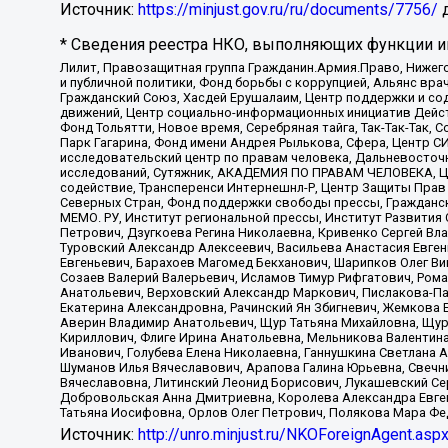
Источник:
https://minjust.gov.ru/ru/documents/7756/
д
* Сведения реестра НКО, выполняющих функции ин
Лилит, Правозащитная группа Гражданин.Армия.Право, Нижего
и публичной политики, Фонд борьбы с коррупцией, Альянс вр
Гражданский Союз, Хасдей Ерушалаим, Центр поддержки и сод
движений, Центр социально-информационных инициатив Дейс
Фонд Тольятти, Новое время, Серебряная тайга, Так-Так-Так,
Парк Гагарина, Фонд имени Андрея Рылькова, Сфера, Центр С
исследовательский центр по правам человека, Дальневосточн
исследований, Сутяжник, АКАДЕМИЯ ПО ПРАВАМ ЧЕЛОВЕКА, Це
содействие, Трансперенси Интернешнл-Р, Центр Защиты Прав
Северных Стран, Фонд поддержки свободы прессы, Гражданск
МЕМО. РУ, Институт региональной прессы, Институт Развити
Петрович, Дзугкоева Регина Николаевна, Кривенко Сергей В
Туровский Александр Алексеевич, Васильева Анастасия Евген
Евгеньевич, Барахоев Магомед Бекханович, Шарипков Олег В
Созаев Валерий Валерьевич, Исламов Тимур Рифгатович, Рома
Анатольевич, Верховский Александр Маркович, Пислакова-Па
Екатерина Александровна, Рачинский Ян Збигневич, Жемкова 
Аверин Владимир Анатольевич, Щур Татьяна Михайловна, Щур
Кириллович, Флиге Ирина Анатольевна, Мельникова Валентин
Иванович, Голубева Елена Николаевна, Ганнушкина Светлана 
Шуманов Илья Вячеславович, Арапова Галина Юрьевна, Свечн
Вячеславовна, Литинский Леонид Борисович, Лукашевский Се
Добровольская Анна Дмитриевна, Королева Александра Евген
Татьяна Иосифовна, Орлов Олег Петрович, Полякова Мара Фе
Источник:
http://unro.minjust.ru/NKOForeignAgent.asp