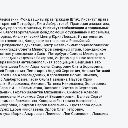
ледований, Фонд защиты прав граждан Штаб, Институт права
Открытый Петербург, Лига Избирателей, Правовая инициатива,
иту прав заключенных, Институт глобализации и социальных
н, Благотворительный фонд помощи осужденным и их семьям,
Мемориал, Аналитический Центр Юрия Левады, Издательство
рав человека, Фонд защиты гласности, Российский
 Гражданское действие, Центр независимых социологических
ининграде Совета Министров северных стран, Гражданское
астное учреждение в Санкт-Петербурге Совета Министров
 наследия академика Сахарова, Информационное агентство
Евразийская антимонопольная ассоциация, Бедушев Петр
 Чанышева Лилия Айратовна, Сидорович Ольга Борисовна,
гей Георгиевич, Пивоваров Андрей Сергеевич, Аверин Виталий
марев Лев Александрович, Каргалицкий Борис Юльевич,
с Альбертович, Гасан Ольга Павловна, Паутов Юрий
алья Валерьевна, Акимова Татьяна Николаевна, Золотарева
аранг Анна Васильевна, Захарова Светлана Сергеевна,
дьевич, Гефтер Валентин Михайлович, Симонов Алексей
рияновна, Максимов Сергей Владимирович, Беляев Сергей
 Людмила Залмановна, Кокорина Екатерина Алексеевна,
имировна, Подузов Сергей Васильевич, Протасова Ирина
Сухих Дарья Николаевна, Орлов Олег Петрович,
отухин Борис Андреевич, Левинсон Лев Семенович, Локшина