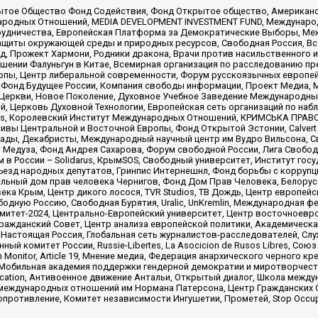
ытое Общество Фонд Содействия, Фонд Открытое общество, Американо
родных Отношений, MEDIA DEVELOPMENT INVESTMENT FUND, Международн
рудничества, Европейская Платформа за Демократические Выборы, Ме
щиты окружающей среды и природных ресурсов, Свободная Россия, Все
, Прожект Хармони, Родники дракона, Врачи против насильственного и
шении Фалуньгун в Китае, Всемирная организация по расследованию пр
опы, Центр либеральной современности, Форум русскоязычных европей
Фонд Будущее России, Компания свободы информации, Проект Медиа, 
 Церкви, Новое Поколение, Духовное Учебное Заведение Международн
й, Церковь Духовной Технологии, Европейская сеть организаций по н
nds, Королевский Институт Международных Отношений, КРИМСЬКА ПРАВОЗ
ициативы Центральной и Восточной Европы, Фонд Открытой Эстонии, Calver
ады, Декабристы, Международный научный центр им Вудро Вильсона, С
 Медуза, Фонд Андрея Сахарова, Форум свободной России, Лига Свободны
в России – Solidarus, КрымSOS, Свободный университет, Институт гос
Съезд народных депутатов, Гринпис Интернешнл, Фонд борьбы с коррупц
тельный дом прав человека Чернигов, Фонд Дом Прав Человека, Белору
ека Крым, Центр дикого лосося, TVR Studios, ТВ Дождь, Центр европей
одную Россию, Свободная Бурятия, Uralic, UnKremlin, Международная ф
омитет-2024, Центрально-Европейский университет, Центр восточноев
ражданский Совет, Центр анализа европейской политики, Академическа
Настоящая Россия, Глобальная сеть журналистов-расследователей, Слу
ый комитет России, Russie-Libertes, La Asocicion de Rusos Libres, С
on Monitor, Article 19, Мнение медиа, Федерация анархического черного
обильная академия поддержки гендерной демократии и миротворчества,
ational Education, Антивоенное движение Антальи, Открытый диалог, Школа 
 международных отношений им Нормана Патерсона, Центр Гражданских 
ротивление, Комитет независимости Ингушетии, Прометей, Stop Occupat