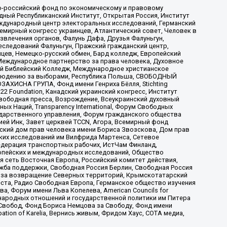
-российский фонд по экономическому и правовому
ый Республиканский Институт, Открытая Россия, Институт
ждународный центр электоральных исследований, Германский
мирный конгресс украинцев, Атлантический совет, Человек в
звлечения органов, Фалунь Дафа, Друзья Фалуньгун,
еследований Фалуньгун, Пражский гражданский центр,
цев, Немецко-русский обмен, Бард колледж, Европейский
Международное партнерство за права человека, Духовное
ый Библейский Колледж, Международное христианское
аблюдению за выборами, Республика Польша, СВОБОДНЫЙ
АХИСНА ГРУПА, Фонд имени Генриха Бёлля, Stichting
t 22 Foundation, Канадский украинский конгресс, Институт
вободная пресса, Возрождение, Всеукраинский духовный
х Наций, Transparеncy International, Форум Свободных
ударственного управления, Форум гражданского общества
ией Инк, Завет церквей TCCN, Агора, Всемирный фонд
сский дом прав человека имени Бориса Звозскова, Дом прав
ских исследований им Вилфрида Мартенса, Сетевое
едерация транспортных рабочих, ИстЧам Финланд,
ропейских и международных исследований, Общество
я сеть Восточная Европа, Российский комитет действия,
жба поддержки, Свободная Россия Берлин, Свободная Россия
оюз за возвращение Северных территорий, Крымскотатарский
 креста, Радио Свободная Европа, Германское общество изучения
 Форум имени Льва Копелева, American Councils for
международных отношений и государственной политики им Питера
Свобод, Фонд Бориса Немцова за Свободу, Фонд имени
ion of Karelia, Вернись живым, Фридом Хаус, СОТА медиа,