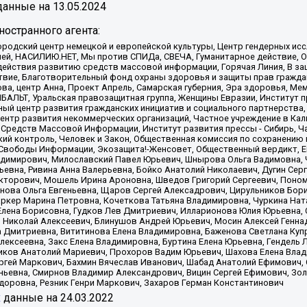
анные на
13.05.2024
остранного агента:
родский центр немецкой и европейской культуры, Центр гендерных исс
ачей, НАСИЛИЮ.НЕТ, Мы против СПИДа, СВЕЧА, Гуманитарное действие, 
ействия развитию средств массовой информации, Горячая Линия, В защ
твие, Благотворительный фонд охраны здоровья и защиты прав гражда
 Сова, центр Анна, Проект Апрель, Самарская губерния, Эра здоровья, 
ИБАЛЬТ, Уральская правозащитная группа, Женщины Евразии, Институт п
ый центр развития гражданских инициатив и социального партнерства,
нтр развития некоммерческих организаций, Частное учреждение в Кал
 Средств Массовой Информации, Институт развития прессы - Сибирь, Ч
ий контроль, Человек и Закон, Общественная комиссия по сохранению
я Свободы Информации, Экозащита!-Женсовет, Общественный вердикт, 
ладимирович, Милославский Павел Юрьевич, Шнырова Ольга Вадимовна,
ьевна, Ривина Анна Валерьевна, Бойко Анатолий Николаевич, Дугин Сер
икторович, Мошель Ирина Ароновна, Шведов Григорий Сергеевич, Поно
нова Ольга Евгеньевна, Щаров Сергей Алексадрович, Цирульников Бори
ркер Марина Петровна, Кочеткова Татьяна Владимировна, Чуркина Нат
Елена Борисовна, Гудков Лев Дмитриевич, Илларионова Юлия Юрьевна, С
 Николай Алексеевич, Блинушов Андрей Юрьевич, Мосин Алексей Генна
а Дмитриевна, Вититинова Елена Владимировна, Баженова Светлана Куп
Алексеевна, Закс Елена Владимировна, Буртина Елена Юрьевна, Гендель
иков Анатолий Мариевич, Прохоров Вадим Юрьевич, Шахова Елена Влад
ргей Маркович, Бахмин Вячеслав Иванович, Шабад Анатолий Ефимович, 
ьевна, Смирнов Владимир Александрович, Вицин Сергей Ефимович, Зол
доровна, Резник Генри Маркович, Захаров Герман Константинович
x
данные на
24.03.2022