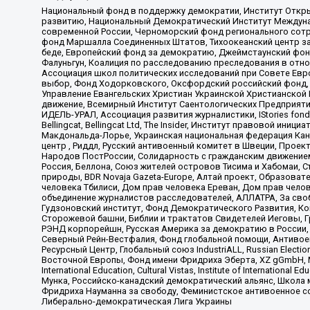
Национальный фонд в поддержку демократии, Институт Откр
развитию, Национальный Демократический Институт Междуна
современной России, Черноморский фонд регионального сот
фонд Маршалла Соединенных Штатов, Тихоокеанский центр за
беде, Европейский фонд за демократию, Джеймстаунский фонд
Фалуньгун, Коалиция по расследованию преследования в отно
Ассоциация школ политических исследований при Совете Евр
выбор, Фонд Ходорковского, Оксфордский российский фонд, 
Управление Евангельских Христиан Украинской Христианской
движение, Всемирный Институт Саентологических Предприяти
ИДЕЛЬ-УРАЛ, Ассоциация развития журналистики, IStories fo
Bellingcat, Bellingcat Ltd, The Insider, Институт правовой ин
Макдональда-Лорье, Украинская национальная федерация Кан
центр , Риддл, Русский антивоенный комитет в Швеции, Проект
Народов ПостРоссии, Солидарность с гражданским движением 
Россия, Беллона, Союз жителей островов Тисима и Хабомаи, 
природы, BDR Novaja Gazeta-Europe, Алтай проект, Образова
человека Тбилиси, Дом прав человека Ереван, Дом прав челов
объединение журналистов расследователей, АЛЛАТРА, За своб
Гудзоновский институт, Фонд Демократического Развития, К
Сторожевой башни, Библии и трактатов Свидетелей Иеговы, Г
РЭНД корпорейшн, Русская Америка за демократию в России, 
Северный Рейн-Вестфалия, Фонд глобальной помощи, Антивоенн
Ресурсный Центр, Глобальный союз IndustriALL, Russian Electi
Восточной Европы, Фонд имени Фридриха Эберта, XZ gGmbH, М
International Education, Cultural Vistas, Institute of Intern
Мунка, Российско-канадский демократический альянс, Школа
Фридриха Науманна за свободу, Феминистское антивоенное соп
Либерально-демократическая Лига Украины