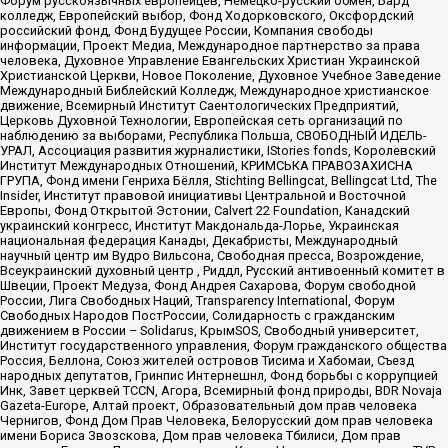
Форум русскоязычных европейцев, Немецко-русский обмен, Бард
колледж, Европейский выбор, Фонд Ходорковского, Оксфордский
российский фонд, Фонд Будущее России, Компания свободы
информации, Проект Медиа, Международное партнерство за права
человека, Духовное Управление Евангельских Христиан Украинской
Христианской Церкви, Новое Поколение, Духовное Учебное Заведение
Международный Библейский Колледж, Международное христианское
движение, Всемирный Институт Саентологических Предприятий,
Церковь Духовной Технологии, Европейская сеть организаций по
наблюдению за выборами, Республика Польша, СВОБОДНЫЙ ИДЕЛЬ-
УРАЛ, Ассоциация развития журналистики, IStories fonds, Королевский
Институт Международных Отношений, КРИМСЬКА ПРАВОЗАХИСНА
ГРУПА, Фонд имени Генриха Бёлля, Stichting Bellingcat, Bellingcat Ltd, The
Insider, Институт правовой инициативы Центральной и Восточной
Европы, Фонд Открытой Эстонии, Calvert 22 Foundation, Канадский
украинский конгресс, Институт Макдональда-Лорье, Украинская
национальная федерация Канады, Декабристы, Международный
научный центр им Вудро Вильсона, Свободная пресса, Возрождение,
Всеукраинский духовный центр , Риддл, Русский антивоенный комитет в
Швеции, Проект Медуза, Фонд Андрея Сахарова, Форум свободной
России, Лига Свободных Наций, Transparеncy International, Форум
Свободных Народов ПостРоссии, Солидарность с гражданским
движением в России – Solidarus, КрымSOS, Свободный университет,
Институт государственного управления, Форум гражданского общества
Россия, Беллона, Союз жителей островов Тисима и Хабомаи, Съезд
народных депутатов, Гринпис Интернешнл, Фонд борьбы с коррупцией
Инк, Завет церквей TCCN, Агора, Всемирный фонд природы, BDR Novaja
Gazeta-Europe, Алтай проект, Образовательный дом прав человека
Чернигов, Фонд Дом Прав Человека, Белорусский дом прав человека
имени Бориса Звозскова, Дом прав человека Тбилиси, Дом прав