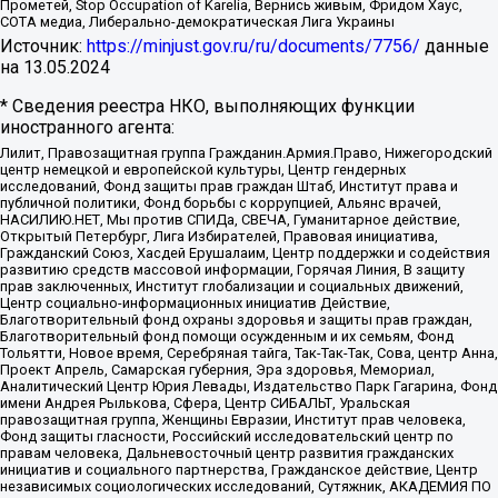
Прометей, Stop Occupation of Karelia, Вернись живым, Фридом Хаус,
СОТА медиа, Либерально-демократическая Лига Украины
Источник:
https://minjust.gov.ru/ru/documents/7756/
данные
на
13.05.2024
* Сведения реестра НКО, выполняющих функции
иностранного агента:
Лилит, Правозащитная группа Гражданин.Армия.Право, Нижегородский
центр немецкой и европейской культуры, Центр гендерных
исследований, Фонд защиты прав граждан Штаб, Институт права и
публичной политики, Фонд борьбы с коррупцией, Альянс врачей,
НАСИЛИЮ.НЕТ, Мы против СПИДа, СВЕЧА, Гуманитарное действие,
Открытый Петербург, Лига Избирателей, Правовая инициатива,
Гражданский Союз, Хасдей Ерушалаим, Центр поддержки и содействия
развитию средств массовой информации, Горячая Линия, В защиту
прав заключенных, Институт глобализации и социальных движений,
Центр социально-информационных инициатив Действие,
Благотворительный фонд охраны здоровья и защиты прав граждан,
Благотворительный фонд помощи осужденным и их семьям, Фонд
Тольятти, Новое время, Серебряная тайга, Так-Так-Так, Сова, центр Анна,
Проект Апрель, Самарская губерния, Эра здоровья, Мемориал,
Аналитический Центр Юрия Левады, Издательство Парк Гагарина, Фонд
имени Андрея Рылькова, Сфера, Центр СИБАЛЬТ, Уральская
правозащитная группа, Женщины Евразии, Институт прав человека,
Фонд защиты гласности, Российский исследовательский центр по
правам человека, Дальневосточный центр развития гражданских
инициатив и социального партнерства, Гражданское действие, Центр
независимых социологических исследований, Сутяжник, АКАДЕМИЯ ПО