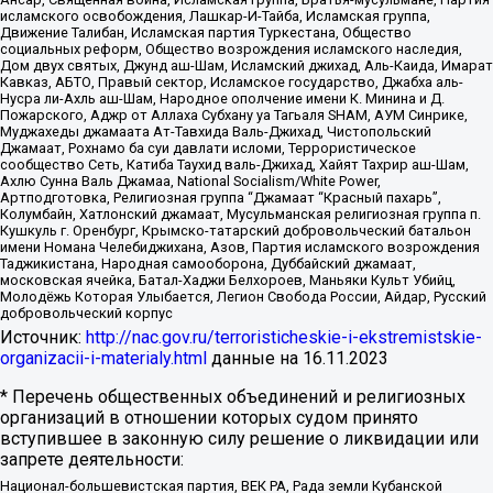
исламского освобождения, Лашкар-И-Тайба, Исламская группа,
Движение Талибан, Исламская партия Туркестана, Общество
социальных реформ, Общество возрождения исламского наследия,
Дом двух святых, Джунд аш-Шам, Исламский джихад, Аль-Каида, Имарат
Кавказ, АБТО, Правый сектор, Исламское государство, Джабха аль-
Нусра ли-Ахль аш-Шам, Народное ополчение имени К. Минина и Д.
Пожарского, Аджр от Аллаха Субхану уа Тагьаля SHAM, АУМ Синрике,
Муджахеды джамаата Ат-Тавхида Валь-Джихад, Чистопольский
Джамаат, Рохнамо ба суи давлати исломи, Террористическое
сообщество Сеть, Катиба Таухид валь-Джихад, Хайят Тахрир аш-Шам,
Ахлю Сунна Валь Джамаа, National Socialism/White Power,
Артподготовка, Религиозная группа “Джамаат “Красный пахарь”,
Колумбайн, Хатлонский джамаат, Мусульманская религиозная группа п.
Кушкуль г. Оренбург, Крымско-татарский добровольческий батальон
имени Номана Челебиджихана, Азов, Партия исламского возрождения
Таджикистана, Народная самооборона, Дуббайский джамаат,
московская ячейка, Батал-Хаджи Белхороев, Маньяки Культ Убийц,
Молодёжь Которая Улыбается, Легион Свобода России, Айдар, Русский
добровольческий корпус
Источник:
http://nac.gov.ru/terroristicheskie-i-ekstremistskie-
organizacii-i-materialy.html
данные на
16.11.2023
* Перечень общественных объединений и религиозных
организаций в отношении которых судом принято
вступившее в законную силу решение о ликвидации или
запрете деятельности:
Национал-большевистская партия, ВЕК РА, Рада земли Кубанской