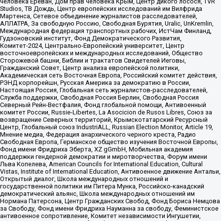
человека Ереван, Дом прав человека Крым, Центр дикого лосося, TVR
Studios, ТВ Дождь, Центр европейских исследований им Вилфрида
Мартенса, Сетевое объединение журналистов расследователей,
АЛЛАТРА, За свободную Россию, Свободная Бурятия, Uralic, UnKremlin,
Международная федерация транспортных рабочих, ИстЧам Финланд,
Гудзоновский институт, Фонд Демократического Развития,
Комитет-2024, Центрально-Европейский университет, Центр
восточноевропейских и международных исследований, Общество
Сторожевой башни, Библии и трактатов Свидетелей Иеговы,
Гражданский Совет, Центр анализа европейской политики,
Академическая сеть Восточная Европа, Российский комитет действия,
РЭНД корпорейшн, Русская Америка за демократию в России,
Настоящая Россия, Глобальная сеть журналистов-расследователей,
Служба поддержки, Свободная Россия Берлин, Свободная Россия
Северный Рейн-Вестфалия, Фонд глобальной помощи, Антивоенный
комитет России, Russie-Libertes, La Asocicion de Rusos Libres, Союз за
возвращение Северных территорий, Крымскотатарский Ресурсный
Центр, Глобальный союз IndustriALL, Russian Election Monitor, Article 19,
Мнение медиа, Федерация анархического черного креста, Радио
Свободная Европа, Германское общество изучения Восточной Европы,
Фонд имени Фридриха Эберта, XZ gGmbH, Мобильная академия
поддержки гендерной демократии и миротворчества, Форум имени
Льва Копелева, American Councils for International Education, Cultural
Vistas, Institute of International Education, Антивоенное движение Антальи,
Открытый диалог, Школа международных отношений и
государственной политики им Питера Мунка, Российско-канадский
демократический альянс, Школа международных отношений им
Нормана Патерсона, Центр Гражданских Свобод, Фонд Бориса Немцова
за Свободу, Фонд имени Фридриха Науманна за свободу, Феминистское
антивоенное сопротивление, Комитет независимости Ингушетии,