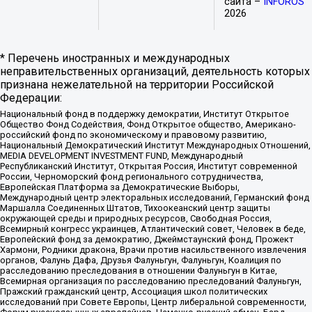
сайта –
INFOROS
2026
* Перечень иностранных и международных
неправительственных организаций, деятельность которых
признана нежелательной на территории Российской
Федерации:
Национальный фонд в поддержку демократии, Институт Открытое
Общество Фонд Содействия, Фонд Открытое общество, Американо-
российский фонд по экономическому и правовому развитию,
Национальный Демократический Институт Международных Отношений,
MEDIA DEVELOPMENT INVESTMENT FUND, Международный
Республиканский Институт, Открытая Россия, Институт современной
России, Черноморский фонд регионального сотрудничества,
Европейская Платформа за Демократические Выборы,
Международный центр электоральных исследований, Германский фонд
Маршалла Соединенных Штатов, Тихоокеанский центр защиты
окружающей среды и природных ресурсов, Свободная Россия,
Всемирный конгресс украинцев, Атлантический совет, Человек в беде,
Европейский фонд за демократию, Джеймстаунский фонд, Прожект
Хармони, Родники дракона, Врачи против насильственного извлечения
органов, Фалунь Дафа, Друзья Фалуньгун, Фалуньгун, Коалиция по
расследованию преследования в отношении Фалуньгун в Китае,
Всемирная организация по расследованию преследований Фалуньгун,
Пражский гражданский центр, Ассоциация школ политических
исследований при Совете Европы, Центр либеральной современности,