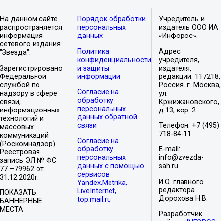
На данном сайте
Порядок обработки
Учредитель и
распространяется
персональных
издатель ООО ИА
информация
данных
«Инфорос».
сетевого издания
Политика
Адрес
"Звезда".
конфиденциальности
учредителя,
Зарегистрировано
и защиты
издателя,
Федеральной
информации
редакции: 117218,
службой по
Россия, г. Москва,
Согласие на
надзору в сфере
ул.
обработку
связи,
Кржижановского,
персональных
информационных
д.13, кор. 2
данных обратной
технологий и
связи
Телефон: +7 (495)
массовых
718-84-11
коммуникаций
Согласие на
(Роскомнадзор).
обработку
E-mail:
Реестровая
персональных
info@zvezda-
запись ЭЛ № ФС
данных с помощью
sah.ru
77 –79962 от
сервисов
31.12.2020г.
И.О. главного
Yandex.Metrika,
редактора
LiveInternet,
ПОКАЗАТЬ
Дорохова Н.В.
top.mail.ru
БАННЕРНЫЕ
МЕСТА
Разработчик