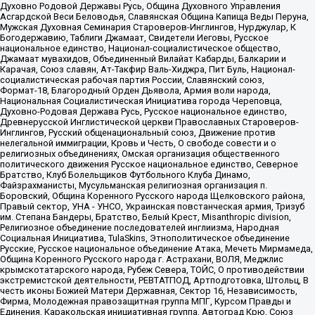
Духовно Родовой Державы Русь, Община Духовного Управления
Асгардской Веси Беловодья, Славянская Община Капища Веды Перуна,
Мужская Духовная Семинария Староверов-Инглингов, Нурджулар, К
Богодержавию, Таблиги Джамаат, Свидетели Иеговы, Русское
национальное единство, Национал-социалистическое общество,
Джамаат мувахидов, Объединенный Вилайат Кабарды, Балкарии и
Карачая, Союз славян, Ат-Такфир Валь-Хиджра, Пит Буль, Национал-
социалистическая рабочая партия России, Славянский союз,
Формат-18, Благородный Орден Дьявола, Армия воли народа,
Национальная Социалистическая Инициатива города Череповца,
Духовно-Родовая Держава Русь, Русское национальное единство,
Древнерусской Инглистической церкви Православных Староверов-
Инглингов, Русский общенациональный союз, Движение против
нелегальной иммиграции, Кровь и Честь, О свободе совести и о
религиозных объединениях, Омская организация общественного
политического движения Русское национальное единство, Северное
Братство, Клуб Болельщиков Футбольного Клуба Динамо,
Файзрахманисты, Мусульманская религиозная организация п.
Боровский, Община Коренного Русского народа Щелковского района,
Правый сектор, УНА - УНСО, Украинская повстанческая армия, Тризуб
им. Степана Бандеры, Братство, Белый Крест, Misanthropic division,
Религиозное объединение последователей инглиизма, Народная
Социальная Инициатива, TulaSkins, Этнополитическое объединение
Русские, Русское национальное объединение Атака, Мечеть Мирмамеда,
Община Коренного Русского народа г. Астрахани, ВОЛЯ, Меджлис
крымскотатарского народа, Рубеж Севера, ТОЙС, О противодействии
экстремистской деятельности, РЕВТАТПОД, Артподготовка, Штольц, В
честь иконы Божией Матери Державная, Сектор 16, Независимость,
Фирма, Молодежная правозащитная группа МПГ, Курсом Правды и
Единения, Каракольская инициативная группа, Автоград Крю, Союз