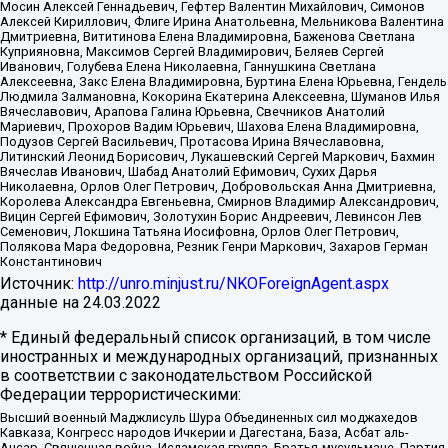
Мосин Алексей Геннадьевич, Гефтер Валентин Михайлович, Симонов
Алексей Кириллович, Флиге Ирина Анатольевна, Мельникова Валентина
Дмитриевна, Вититинова Елена Владимировна, Баженова Светлана
Куприяновна, Максимов Сергей Владимирович, Беляев Сергей
Иванович, Голубева Елена Николаевна, Ганнушкина Светлана
Алексеевна, Закс Елена Владимировна, Буртина Елена Юрьевна, Гендель
Людмила Залмановна, Кокорина Екатерина Алексеевна, Шуманов Илья
Вячеславович, Арапова Галина Юрьевна, Свечников Анатолий
Мариевич, Прохоров Вадим Юрьевич, Шахова Елена Владимировна,
Подузов Сергей Васильевич, Протасова Ирина Вячеславовна,
Литинский Леонид Борисович, Лукашевский Сергей Маркович, Бахмин
Вячеслав Иванович, Шабад Анатолий Ефимович, Сухих Дарья
Николаевна, Орлов Олег Петрович, Добровольская Анна Дмитриевна,
Королева Александра Евгеньевна, Смирнов Владимир Александрович,
Вицин Сергей Ефимович, Золотухин Борис Андреевич, Левинсон Лев
Семенович, Локшина Татьяна Иосифовна, Орлов Олег Петрович,
Полякова Мара Федоровна, Резник Генри Маркович, Захаров Герман
Константинович
Источник:
http://unro.minjust.ru/NKOForeignAgent.aspx
данные на
24.03.2022
* Единый федеральный список организаций, в том числе
иностранных и международных организаций, признанных
в соответствии с законодательством Российской
Федерации террористическими:
Высший военный Маджлисуль Шура Объединенных сил моджахедов
Кавказа, Конгресс народов Ичкерии и Дагестана, База, Асбат аль-
Ансар, Священная война, Исламская группа, Братья-мусульмане, Партия