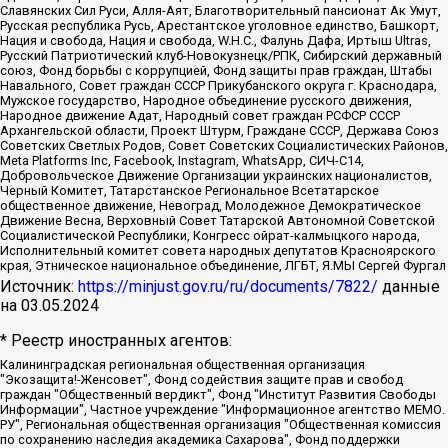
Славянских Сил Руси, Алля-Аят, Благотворительный пансионат Ак Умут,
Русская республика Русь, Арестантское уголовное единство, Башкорт,
Нация и свобода, Нация и свобода, W.H.С., Фалунь Дафа, Иртыш Ultras,
Русский Патриотический клуб-Новокузнецк/РПК, Сибирский державный
союз, Фонд борьбы с коррупцией, Фонд защиты прав граждан, Штабы
Навального, Совет граждан СССР Прикубанского округа г. Краснодара,
Мужское государство, Народное объединение русского движения,
Народное движение Адат, Народный совет граждан РСФСР СССР
Архангельской области, Проект Штурм, Граждане СССР, Держава Союз
Советских Светлых Родов, Совет Советских Социалистических Районов,
Meta Platforms Inc, Facebook, Instagram, WhatsApp, СИЧ-С14,
Добровольческое Движение Организации украинских националистов,
Черный Комитет, Татарстанское Региональное Всетатарское
общественное движение, Невоград, Молодежное Демократическое
Движение Весна, Верховный Совет Татарской Автономной Советской
Социалистической Республики, Конгресс ойрат-калмыцкого народа,
Исполнительный комитет совета народных депутатов Красноярского
края, Этническое национальное объединение, ЛГБТ, Я.МЫ Сергей Фургал
Источник:
https://minjust.gov.ru/ru/documents/7822/
данные
на
03.05.2024
* Реестр иностранных агентов:
Калининградская региональная общественная организация "Экозащита!-Женсовет", Фонд содействия защите прав и свобод граждан "Общественный вердикт", Фонд "Институт Развития Свободы Информации", Частное учреждение "Информационное агентство МЕМО. РУ", Региональная общественная организация "Общественная комиссия по сохранению наследия академика Сахарова", Фонд поддержки свободы прессы, Санкт-Петербургская общественная правозащитная организация "Гражданский контроль", Межрегиональная общественная организация "Информационно-просветительский центр "Мемориал", Региональный Фонд "Центр Защиты Прав Средств Массовой Информации", с 05.12.2023 Фонд "Центр Защиты Прав Средств массовой информации", Региональная общественная благотворительная организация помощи беженцам и мигрантам "Гражданское содействие", Негосударственное образовательное учреждение дополнительного профессионального образования (повышение квалификации) специалистов "АКАДЕМИЯ ПО ПРАВАМ ЧЕЛОВЕКА", Свердловская региональная общественная организация "Сутяжник", Автономная некоммерческая организация "Центр независимых социологических исследований", Союз общественных объединений "Российский исследовательский центр по правам человека", Региональное общественное учреждение научно-информационный центр "МЕМОРИАЛ", Некоммерческая организация "Фонд защиты гласности", Автономная некоммерческая организация "Институт прав человека", Городская общественная организация "Екатеринбургское общество "МЕМОРИАЛ", Городская общественная организация "Рязанское историко-просветительское и правозащитное общество "Мемориал" (Рязанский Мемориал), Челябинский региональный орган общественной самодеятельности – женское общественное объединение "Женщины Евразии", Челябинский региональный орган общественной самодеятельности "Уральская правозащитная группа", Фонд содействия защите здоровья и социальной справедливости имени Андрея Рылькова, Автономная Некоммерческая Организация "Аналитический Центр Юрия Левады", Автономная некоммерческая организация социальной поддержки населения "Проект Апрель", Региональная общественная организация помощи женщинам и детям, находящимся в кризисной ситуации "Информационно-методический центр "Анна", Фонд содействия развитию массовых коммуникаций и правовому просвещению "Так-так-Так", Фонд содействия устойчивому развитию "Серебряная тайга", Свердловский региональный общественный фонд социальных проектов "Новое время", "Idel.Реалии", Кавказ.Реалии, Крым.Реалии, Телеканал Настоящее Время, Татаро-башкирская служба Радио Свобода (Azatliq Radiosi), Радио Свободная Европа/Радио Свобода (PCE/PC), "Сибирь.Реалии", "Фактограф", Благотворительный фонд помощи осужденным и их семьям, Автономная некоммерческая организация "Институт глобализации и социальных движений", Фонд "В защиту прав заключенных", Частное учреждение "Центр поддержки и содействия развитию средств массовой информации", Пензенский региональный общественный благотворительный фонд "Гражданский союз", "Север.Реалии", Некоммерческая организация Фонд "Правовая инициатива", Общество с ограниченной ответственностью "Радио Свободная Европа/Радио Свобода", Чешское информационное агентство "MEDIUM-ORIENT", Красноярская региональная общественная организация "Мы против СПИДа", Камалягин Денис Николаевич, Маркелов Сергей Евгеньевич, Пономарев Лев Александрович, Савицкая Людмила Алексеевна, Автономная некоммерческая организация "Центр по работе с проблемой насилия "НАСИЛИЮ.НЕТ", Межрегиональный профессиональный союз работников здравоохранения "Альянс врачей", Юридическое лицо, зарегистрированное в Латвийской Республике, SIA "Medusa Project" (регистрационный номер 40103797863, дата регистрации 10.06.2014), Некоммерческая организация "Фонд по борьбе с коррупцией", Автономная некоммерческая организация "Институт права и публичной политики", Баданин Роман Сергеевич, Гликин Максим Александрович, Железнова Мария Михайловна, Лукьянова Юлия Сергеевна, Маетная Елизавета Витальевна, Маняхин Петр Борисович, Чуракова Ольга Владимировна, Ярош Юлия Петровна, Юридическое лицо "The Insider SIA", зарегистрированное в Риге, Латвийская Республика (дата регистрации 26.06.2015), являющееся администратором доменного имени интернет-издания "The Insider SIA", https://theins.ru, Постернак Алексей Евгеньевич, Рубин Михаил Аркадьевич, Анин Роман Александрович, Юридическое лицо Istories fonds, зарегистрированное в Латвийской Республике (регистрационный номер 50008295751, дата регистрации 24.02.2020), Великовский Дмитрий Александрович, Долинина Ирина Николаевна, Мароховская Алеся Алексеевна, Шлейнов Роман Юрьевич, Шмагун Олеся Валентиновна, Общество с ограниченной ответственностью "Альтаир 2021", Общество с ограниченной ответственностью "Вега 2021", Общество с ограниченной ответственностью "Главный редактор 2021", Общество с ограниченной ответственностью "Ромашки монолит", Важенков Артем Валерьевич, Ивановская областная общественная организация "Центр гендерных исследований", Гурман Юрий Альбертович, Медиапроект "ОВД-Инфо", Егоров Владимир Владимирович, Жилинский Владимир Александрович, Общество с ограниченной ответственностью "ЗП", Иванова София Юрьевна, Карезина Инна Павловна, Кильтау Екатерина Викторовна, Петров Алексей Викторович, Пискунов Сергей Евгеньевич, Смирнов Сергей Сергеевич, Тихонов Михаил Сергеевич, Общество с ограниченной ответственностью "ЖУРНАЛИСТ-ИНОСТРАННЫЙ АГЕНТ", Арапова Галина Юрьевна, Вольтская Татьяна Анатольевна, Американская компания "Mason G.E.S. Anonymous Foundation" (США), являющаяся владельцем интернет-издания https://mnews.world/, Компания "Stichting Bellingcat", зарегистрированная в Нидерландах (дата регистрации 11.07.2018), Захаров Андрей Вячеславович, Клепиковская Екатерина Дмитриевна, Общество с ограниченной ответственностью "МЕМО", Перл Роман Александрович, Симонов Евгений Алексеевич, Соловьева Елена Анатольевна, Сотников Даниил Владимирович, Сурначева Елизавета Дмитриевна, Автономная некоммерческая организация по защите прав человека и информированию населения "Якутия – Наше Мнение", Общество с ограниченной ответственностью "Москоу диджитал медиа", с 26.01.2023 Общество с ограниченной ответственностью "Чайка Белые сады", Ветошкина Валерия Валерьевна, Заговора Максим Александрович, Межрегиональное общественное движение "Российская ЛГБТ - сеть", Оленичев Максим Владимирович, Павлов Иван Юрьевич, Скворцова Елена Сергеевна, Общество с ограниченной ответственностью "Как бы инагент", Кочетков Игорь Викторович, Общество с ограниченной ответственностью "Честные выборы", Еланчик Олег Александрович, Общество с ограниченной ответственностью "Нобелевский призыв", Гималова Регина Эмилевна, Григорьев Андрей Валерьевич, Григорьева Алина Александровна, Ассоциация по содействию защите прав призывников, альтернативнослужащих и военнослужащих "Правозащитная группа "Гражданин.Армия.Право", Хисамова Регина Фаритовна, Автономная некоммерческая организация по реализации социально-правовых программ "Лилит", Дальневосточное общественное движение "Маяк", Санкт-Петербургская ЛГБТ-инициативная группа "Выход", Инициативная группа ЛГБТ+ "Реверс", Алексеев Андрей Викторович, Бекбулатова Таисия Львовна, Беляев Иван Михайлович, Владыкина Елена Сергеевна, Гельман Марат Александрович, Никульшина Вероника Юрьевна, Толоконникова Надежда Андреевна, Шендерович Виктор Анатольевич, Общество с ограниченной ответственностью "Данное сообщение", Общество с ограниченной ответственностью Издательский дом "Новая глава", Айнбиндер Александра Александровна, Московский комьюнити-центр для ЛГБТ+инициатив, Благотворительный фонд развития филантропии, Deutsche Welle (Германия, Kurt-Schumacher-Strasse 3, 53113 Bonn), Борзунова Мария Михайловна, Воробьев Виктор Викторович, Голубева Анна Львовна, Константинова Алла Михайловна, Малкова Ирина Владимировна, Мурадов Мурад Абдулгалимович, Осетинская Елизавета Николаевна, Понасенков Евгений Николаевич, Ганапольский Матвей Юрьевич, Киселев Евгений Алексеевич, Борухович Ирина Григорьевна, Дремин Иван Тимофеевич, Дубровский Дмитрий Викторович, Красноярская региональная общественная организация поддержки и развития альтернативных образовательных технологий и межкультурных коммуникаций "ИНТЕРРА", Маяковская Екатерина Алексеевна, Фейгин Марк Захарович, Филимонов Андрей Викторович, Дзугкоева Регина Николаевна, Доброхотов Роман Александрович, Дудь Юрий Александрович, Елкин Сергей Владимирович, Кругликов Кирилл Игоревич, Сабунаева Мария Леонидовна, Семенов Алексей Владимирович, Шаинян Карен Багратович, Шульман Екатерина Михайловна, Асафьев Артур Валерьевич, Вахштайн Виктор Семенович, Венедиктов Алексей Алексеевич, Лушникова Екатерина Евгеньевна, Волков Леонид Михайлович, Невзоров Александр Глебович, Пархоменко Сергей Борисович, Сироткин Ярослав Николаевич, Кара-Мурза Владимир Владимирович, Баранова Наталья Владимировна, Гозман Леонид Яковлевич, Кагарлицкий Борис Юльевич, Климарев Михаил Валерьевич, Милов Владимир Станиславович, Автономная некоммерческая организация Краснодарский центр современного искусства "Типография", Моргенштерн Алишер Тагирович, Соболь Любовь Эдуардовна, Общество с ограниченной ответственностью "ЛИЗА НОРМ", Каспаров Гарри Кимович, Ходорковский Михаил Борисович, Общество с ограниченной ответственностью "Апрельские тезисы", Данилович Ирина Брониславовна, Кашин Олег Владимирович, Петров Николай Владимирович, Пивоваров Алексей Владимирович, Соколов Михаил Владимирович, Цветкова Юлия Владимировна, Чичваркин Евгений Александрович, Комитет против пыток/Команда против пыток, Общество с ограниченной ответственностью "Первый научный", Общество с ограниченной ответственностью "Вертолет и ко", Белоцерковская Вероника Борисовна, Кац Максим Евгеньевич, Лазарева Татьяна Юрьевна, Шаведдинов Руслан Табризович, Яшин Илья Валерьевич, Общество с ограниченной ответственностью "Иноагент ААВ", Алешковский Дмитрий Петрович, Альбац Евгения Марковна, Быков Дмитрий Львович, Галямина Юлия Евгеньевна, Лойко Сергей Леонидович, Мартынов Кирилл Константинович, Медведев Сергей Александрович, Крашенинников Федор Геннадиевич, Гордеева Катерина Вл