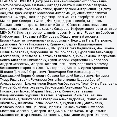
ПРАВАМ ЧЕЛОВЕКА, Центр развития некоммерческих организаций,
Частное учреждение в Калининграде Совета Министров северных
стран, Гражданское содействие, Трансперенси Интернешнл-Р, Центр
Защиты Прав Средств Массовой Информации, Институт развития
прессы - Сибирь, Частное учреждение в Санкт-Петербурге Совета
Министров Северных Стран, Фонд поддержки свободы прессы,
Гражданский контроль, Человек и Закон, Общественная комиссия по
сохранению наследия академика Сахарова, Информационное агентство
МЕМО. РУ, Институт региональной прессы, Институт Развития Свободы
Информации, Экозащита!-Женсовет, Общественный вердикт,
Евразийская антимонопольная ассоциация, Бедушев Петр Петрович,
Дзугкоева Регина Николаевна, Кривенко Сергей Владимирович,
Милославский Павел Юрьевич, Шнырова Ольга Вадимовна, Чанышева
Лилия Айратовна, Сидорович Ольга Борисовна, Туровский Александр
Алексеевич, Васильева Анастасия Евгеньевна, Ривина Анна Валерьевна,
Бойко Анатолий Николаевич, Дугин Сергей Георгиевич, Пивоваров
Андрей Сергеевич, Аверин Виталий Евгеньевич, Барахоев Магомед
Бекханович, Шарипков Олег Викторович, Мошель Ирина Ароновна,
Шведов Григорий Сергеевич, Пономарев Лев Александрович,
Каргалицкий Борис Юльевич, Созаев Валерий Валерьевич, Исламов
Тимур Рифгатович, Романова Ольга Евгеньевна, Щаров Сергей
Алексадрович, Цирульников Борис Альбертович, Гасан Ольга Павловна,
Паутов Юрий Анатольевич, Верховский Александр Маркович,
Пислакова-Паркер Марина Петровна, Кочеткова Татьяна
Владимировна, Чуркина Наталья Валерьевна, Акимова Татьяна
Николаевна, Золотарева Екатерина Александровна, Рачинский Ян
Збигневич, Жемкова Елена Борисовна, Гудков Лев Дмитриевич,
Илларионова Юлия Юрьевна, Саранг Анна Васильевна, Захарова
Светлана Сергеевна, Аверин Владимир Анатольевич, Щур Татьяна
Михайловна, Щур Николай Алексеевич, Блинушов Андрей Юрьевич,