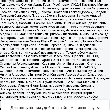
Для повышения удобства сайта мы используем
Источник:
https://minjust.gov.ru/uploaded/files/reestr-