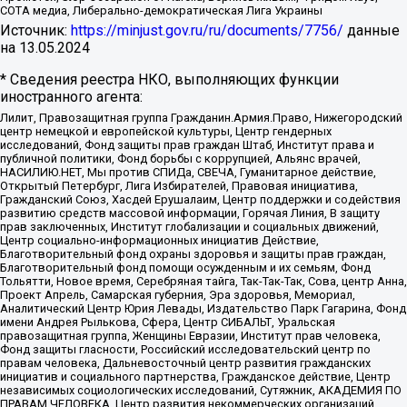
СОТА медиа, Либерально-демократическая Лига Украины
Источник:
https://minjust.gov.ru/ru/documents/7756/
данные
на
13.05.2024
* Сведения реестра НКО, выполняющих функции
иностранного агента:
Лилит, Правозащитная группа Гражданин.Армия.Право, Нижегородский
центр немецкой и европейской культуры, Центр гендерных
исследований, Фонд защиты прав граждан Штаб, Институт права и
публичной политики, Фонд борьбы с коррупцией, Альянс врачей,
НАСИЛИЮ.НЕТ, Мы против СПИДа, СВЕЧА, Гуманитарное действие,
Открытый Петербург, Лига Избирателей, Правовая инициатива,
Гражданский Союз, Хасдей Ерушалаим, Центр поддержки и содействия
развитию средств массовой информации, Горячая Линия, В защиту
прав заключенных, Институт глобализации и социальных движений,
Центр социально-информационных инициатив Действие,
Благотворительный фонд охраны здоровья и защиты прав граждан,
Благотворительный фонд помощи осужденным и их семьям, Фонд
Тольятти, Новое время, Серебряная тайга, Так-Так-Так, Сова, центр Анна,
Проект Апрель, Самарская губерния, Эра здоровья, Мемориал,
Аналитический Центр Юрия Левады, Издательство Парк Гагарина, Фонд
имени Андрея Рылькова, Сфера, Центр СИБАЛЬТ, Уральская
правозащитная группа, Женщины Евразии, Институт прав человека,
Фонд защиты гласности, Российский исследовательский центр по
правам человека, Дальневосточный центр развития гражданских
инициатив и социального партнерства, Гражданское действие, Центр
независимых социологических исследований, Сутяжник, АКАДЕМИЯ ПО
ПРАВАМ ЧЕЛОВЕКА, Центр развития некоммерческих организаций,