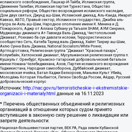
исламского освобождения, Лашкар-И-Тайба, Исламская группа,
Движение Талибан, Исламская партия Туркестана, Общество
социальных реформ, Общество возрождения исламского наследия,
Дом двух святых, Джунд аш-Шам, Исламский джихад, Аль-Каида, Имарат
Кавказ, АБТО, Правый сектор, Исламское государство, Джабха аль-
Нусра ли-Ахль аш-Шам, Народное ополчение имени К. Минина и Д.
Пожарского, Аджр от Аллаха Субхану уа Тагьаля SHAM, АУМ Синрике,
Муджахеды джамаата Ат-Тавхида Валь-Джихад, Чистопольский
Джамаат, Рохнамо ба суи давлати исломи, Террористическое
сообщество Сеть, Катиба Таухид валь-Джихад, Хайят Тахрир аш-Шам,
Ахлю Сунна Валь Джамаа, National Socialism/White Power,
Артподготовка, Религиозная группа “Джамаат “Красный пахарь”,
Колумбайн, Хатлонский джамаат, Мусульманская религиозная группа п.
Кушкуль г. Оренбург, Крымско-татарский добровольческий батальон
имени Номана Челебиджихана, Азов, Партия исламского возрождения
Таджикистана, Народная самооборона, Дуббайский джамаат,
московская ячейка, Батал-Хаджи Белхороев, Маньяки Культ Убийц,
Молодёжь Которая Улыбается, Легион Свобода России, Айдар, Русский
добровольческий корпус
Источник:
http://nac.gov.ru/terroristicheskie-i-ekstremistskie-
organizacii-i-materialy.html
данные на
16.11.2023
* Перечень общественных объединений и религиозных
организаций в отношении которых судом принято
вступившее в законную силу решение о ликвидации или
запрете деятельности:
Национал-большевистская партия, ВЕК РА, Рада земли Кубанской