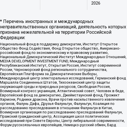
2026
* Перечень иностранных и международных
неправительственных организаций, деятельность которых
признана нежелательной на территории Российской
Федерации:
Национальный фонд в поддержку демократии, Институт Открытое
Общество Фонд Содействия, Фонд Открытое общество, Американо-
российский фонд по экономическому и правовому развитию,
Национальный Демократический Институт Международных Отношений,
MEDIA DEVELOPMENT INVESTMENT FUND, Международный
Республиканский Институт, Открытая Россия, Институт современной
России, Черноморский фонд регионального сотрудничества,
Европейская Платформа за Демократические Выборы,
Международный центр электоральных исследований, Германский фонд
Маршалла Соединенных Штатов, Тихоокеанский центр защиты
окружающей среды и природных ресурсов, Свободная Россия,
Всемирный конгресс украинцев, Атлантический совет, Человек в беде,
Европейский фонд за демократию, Джеймстаунский фонд, Прожект
Хармони, Родники дракона, Врачи против насильственного извлечения
органов, Фалунь Дафа, Друзья Фалуньгун, Фалуньгун, Коалиция по
расследованию преследования в отношении Фалуньгун в Китае,
Всемирная организация по расследованию преследований Фалуньгун,
Пражский гражданский центр, Ассоциация школ политических
исследований при Совете Европы, Центр либеральной современности,
Форум русскоязычных европейцев, Немецко-русский обмен, Бард