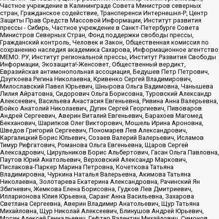
Частное учреждение в Калининграде Совета Министров северных
стран, Гражданское содействие, Трансперенси Интернешнл-Р, Центр
Защиты Прав Средств Массовой Информации, Институт развития
прессы - Сибирь, Частное учреждение в Санкт-Петербурге Совета
Министров Северных Стран, Фонд поддержки свободы прессы,
Гражданский контроль, Человек и Закон, Общественная комиссия по
сохранению наследия академика Сахарова, Информационное агентство
МЕМО. РУ, Институт региональной прессы, Институт Развития Свободы
Информации, Экозащита!-Женсовет, Общественный вердикт,
Евразийская антимонопольная ассоциация, Бедушев Петр Петрович,
Дзугкоева Регина Николаевна, Кривенко Сергей Владимирович,
Милославский Павел Юрьевич, Шнырова Ольга Вадимовна, Чанышева
Лилия Айратовна, Сидорович Ольга Борисовна, Туровский Александр
Алексеевич, Васильева Анастасия Евгеньевна, Ривина Анна Валерьевна,
Бойко Анатолий Николаевич, Дугин Сергей Георгиевич, Пивоваров
Андрей Сергеевич, Аверин Виталий Евгеньевич, Барахоев Магомед
Бекханович, Шарипков Олег Викторович, Мошель Ирина Ароновна,
Шведов Григорий Сергеевич, Пономарев Лев Александрович,
Каргалицкий Борис Юльевич, Созаев Валерий Валерьевич, Исламов
Тимур Рифгатович, Романова Ольга Евгеньевна, Щаров Сергей
Алексадрович, Цирульников Борис Альбертович, Гасан Ольга Павловна,
Паутов Юрий Анатольевич, Верховский Александр Маркович,
Пислакова-Паркер Марина Петровна, Кочеткова Татьяна
Владимировна, Чуркина Наталья Валерьевна, Акимова Татьяна
Николаевна, Золотарева Екатерина Александровна, Рачинский Ян
Збигневич, Жемкова Елена Борисовна, Гудков Лев Дмитриевич,
Илларионова Юлия Юрьевна, Саранг Анна Васильевна, Захарова
Светлана Сергеевна, Аверин Владимир Анатольевич, Щур Татьяна
Михайловна, Щур Николай Алексеевич, Блинушов Андрей Юрьевич,
Мосин Алексей Геннадьевич, Гефтер Валентин Михайлович, Симонов