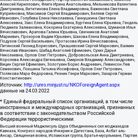
Алексей Кириллович, Флиге Ирина Анатольевна, Мельникова Валентина
Дмитриевна, Вититинова Елена Владимировна, Баженова Светлана
Куприяновна, Максимов Сергей Владимирович, Беляев Сергей
Иванович, Голубева Елена Николаевна, Ганнушкина Светлана
Алексеевна, Закс Елена Владимировна, Буртина Елена Юрьевна, Гендель
Людмила Залмановна, Кокорина Екатерина Алексеевна, Шуманов Илья
Вячеславович, Арапова Галина Юрьевна, Свечников Анатолий
Мариевич, Прохоров Вадим Юрьевич, Шахова Елена Владимировна,
Подузов Сергей Васильевич, Протасова Ирина Вячеславовна,
Литинский Леонид Борисович, Лукашевский Сергей Маркович, Бахмин
Вячеслав Иванович, Шабад Анатолий Ефимович, Сухих Дарья
Николаевна, Орлов Олег Петрович, Добровольская Анна Дмитриевна,
Королева Александра Евгеньевна, Смирнов Владимир Александрович,
Вицин Сергей Ефимович, Золотухин Борис Андреевич, Левинсон Лев
Семенович, Локшина Татьяна Иосифовна, Орлов Олег Петрович,
Полякова Мара Федоровна, Резник Генри Маркович, Захаров Герман
Константинович
Источник:
http://unro.minjust.ru/NKOForeignAgent.aspx
данные на
24.03.2022
* Единый федеральный список организаций, в том числе
иностранных и международных организаций, признанных
в соответствии с законодательством Российской
Федерации террористическими:
Высший военный Маджлисуль Шура Объединенных сил моджахедов
Кавказа, Конгресс народов Ичкерии и Дагестана, База, Асбат аль-
Ансар, Священная война, Исламская группа, Братья-мусульмане, Партия