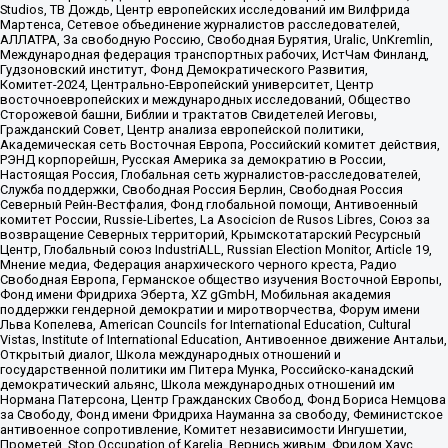
Studios, ТВ Дождь, Центр европейских исследований им Вилфрида
Мартенса, Сетевое объединение журналистов расследователей,
АЛЛАТРА, За свободную Россию, Свободная Бурятия, Uralic, UnKremlin,
Международная федерация транспортных рабочих, ИстЧам Финланд,
Гудзоновский институт, Фонд Демократического Развития,
Комитет-2024, Центрально-Европейский университет, Центр
восточноевропейских и международных исследований, Общество
Сторожевой башни, Библии и трактатов Свидетелей Иеговы,
Гражданский Совет, Центр анализа европейской политики,
Академическая сеть Восточная Европа, Российский комитет действия,
РЭНД корпорейшн, Русская Америка за демократию в России,
Настоящая Россия, Глобальная сеть журналистов-расследователей,
Служба поддержки, Свободная Россия Берлин, Свободная Россия
Северный Рейн-Вестфалия, Фонд глобальной помощи, Антивоенный
комитет России, Russie-Libertes, La Asocicion de Rusos Libres, Союз за
возвращение Северных территорий, Крымскотатарский Ресурсный
Центр, Глобальный союз IndustriALL, Russian Election Monitor, Article 19,
Мнение медиа, Федерация анархического черного креста, Радио
Свободная Европа, Германское общество изучения Восточной Европы,
Фонд имени Фридриха Эберта, XZ gGmbH, Мобильная академия
поддержки гендерной демократии и миротворчества, Форум имени
Льва Копелева, American Councils for International Education, Cultural
Vistas, Institute of International Education, Антивоенное движение Антальи,
Открытый диалог, Школа международных отношений и
государственной политики им Питера Мунка, Российско-канадский
демократический альянс, Школа международных отношений им
Нормана Патерсона, Центр Гражданских Свобод, Фонд Бориса Немцова
за Свободу, Фонд имени Фридриха Науманна за свободу, Феминистское
антивоенное сопротивление, Комитет независимости Ингушетии,
Прометей, Stop Occupation of Karelia, Вернись живым, Фридом Хаус,