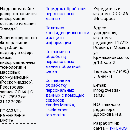
На данном сайте
Порядок обработки
Учредитель и
распространяется
персональных
издатель ООО ИА
информация
данных
«Инфорос».
сетевого издания
Политика
Адрес
"Звезда".
конфиденциальности
учредителя,
Зарегистрировано
и защиты
издателя,
Федеральной
информации
редакции: 117218,
службой по
Россия, г. Москва,
Согласие на
надзору в сфере
ул.
обработку
связи,
Кржижановского,
персональных
информационных
д.13, кор. 2
данных обратной
технологий и
связи
Телефон: +7 (495)
массовых
718-84-11
коммуникаций
Согласие на
(Роскомнадзор).
обработку
E-mail:
Реестровая
персональных
info@zvezda-
запись ЭЛ № ФС
данных с помощью
sah.ru
77 –79962 от
сервисов
31.12.2020г.
И.О. главного
Yandex.Metrika,
редактора
LiveInternet,
ПОКАЗАТЬ
Дорохова Н.В.
top.mail.ru
БАННЕРНЫЕ
МЕСТА
Разработчик
сайта –
INFOROS