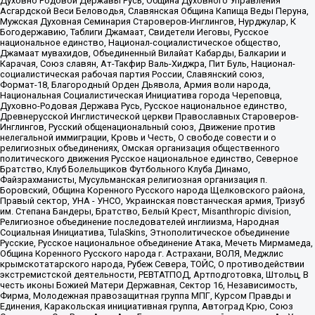
Духовно Родовой Державы Русь, Община Духовного Управления
Асгардской Веси Беловодья, Славянская Община Капища Веды Перуна,
Мужская Духовная Семинария Староверов-Инглингов, Нурджулар, К
Богодержавию, Таблиги Джамаат, Свидетели Иеговы, Русское
национальное единство, Национал-социалистическое общество,
Джамаат мувахидов, Объединенный Вилайат Кабарды, Балкарии и
Карачая, Союз славян, Ат-Такфир Валь-Хиджра, Пит Буль, Национал-
социалистическая рабочая партия России, Славянский союз,
Формат-18, Благородный Орден Дьявола, Армия воли народа,
Национальная Социалистическая Инициатива города Череповца,
Духовно-Родовая Держава Русь, Русское национальное единство,
Древнерусской Инглистической церкви Православных Староверов-
Инглингов, Русский общенациональный союз, Движение против
нелегальной иммиграции, Кровь и Честь, О свободе совести и о
религиозных объединениях, Омская организация общественного
политического движения Русское национальное единство, Северное
Братство, Клуб Болельщиков Футбольного Клуба Динамо,
Файзрахманисты, Мусульманская религиозная организация п.
Боровский, Община Коренного Русского народа Щелковского района,
Правый сектор, УНА - УНСО, Украинская повстанческая армия, Тризуб
им. Степана Бандеры, Братство, Белый Крест, Misanthropic division,
Религиозное объединение последователей инглиизма, Народная
Социальная Инициатива, TulaSkins, Этнополитическое объединение
Русские, Русское национальное объединение Атака, Мечеть Мирмамеда,
Община Коренного Русского народа г. Астрахани, ВОЛЯ, Меджлис
крымскотатарского народа, Рубеж Севера, ТОЙС, О противодействии
экстремистской деятельности, РЕВТАТПОД, Артподготовка, Штольц, В
честь иконы Божией Матери Державная, Сектор 16, Независимость,
Фирма, Молодежная правозащитная группа МПГ, Курсом Правды и
Единения, Каракольская инициативная группа, Автоград Крю, Союз