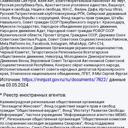
Славянских Сил Руси, Алля-Аят, Благотворительный пансионат Ак Умут,
Русская республика Русь, Арестантское уголовное единство, Башкорт,
Нация и свобода, Нация и свобода, W.H.С., Фалунь Дафа, Иртыш Ultras,
Русский Патриотический клуб-Новокузнецк/РПК, Сибирский державный
союз, Фонд борьбы с коррупцией, Фонд защиты прав граждан, Штабы
Навального, Совет граждан СССР Прикубанского округа г. Краснодара,
Мужское государство, Народное объединение русского движения,
Народное движение Адат, Народный совет граждан РСФСР СССР
Архангельской области, Проект Штурм, Граждане СССР, Держава Союз
Советских Светлых Родов, Совет Советских Социалистических Районов,
Meta Platforms Inc, Facebook, Instagram, WhatsApp, СИЧ-С14,
Добровольческое Движение Организации украинских националистов,
Черный Комитет, Татарстанское Региональное Всетатарское
общественное движение, Невоград, Молодежное Демократическое
Движение Весна, Верховный Совет Татарской Автономной Советской
Социалистической Республики, Конгресс ойрат-калмыцкого народа,
Исполнительный комитет совета народных депутатов Красноярского
края, Этническое национальное объединение, ЛГБТ, Я.МЫ Сергей Фургал
Источник:
https://minjust.gov.ru/ru/documents/7822/
данные
на
03.05.2024
* Реестр иностранных агентов:
Калининградская региональная общественная организация "Экозащита!-Женсовет", Фонд содействия защите прав и свобод граждан "Общественный вердикт", Фонд "Институт Развития Свободы Информации", Частное учреждение "Информационное агентство МЕМО. РУ", Региональная общественная организация "Общественная комиссия по сохранению наследия академика Сахарова", Фонд поддержки свободы прессы, Санкт-Петербургская общественная правозащитная организация "Гражданский контроль", Межрегиональная общественная организация "Информационно-просветительский центр "Мемориал", Региональный Фонд "Центр Защиты Прав Средств Массовой Информации", с 05.12.2023 Фонд "Центр Защиты Прав Средств массовой информации", Региональная общественная благотворительная организация помощи беженцам и мигрантам "Гражданское содействие", Негосударственное образовательное учреждение дополнительного профессионального образования (повышение квалификации) специалистов "АКАДЕМИЯ ПО ПРАВАМ ЧЕЛОВЕКА", Свердловская региональная общественная организация "Сутяжник", Автономная некоммерческая организация "Центр независимых социологических исследований", Союз общественных объединений "Российский исследовательский центр по правам человека", Региональное общественное учреждение научно-информационный центр "МЕМОРИАЛ", Некоммерческая организация "Фонд защиты гласности", Автономная некоммерческая организация "Институт прав человека", Городская общественная организация "Екатеринбургское общество "МЕМОРИАЛ", Городская общественная организация "Рязанское историко-просветительское и правозащитное общество "Мемориал" (Рязанский Мемориал), Челябинский региональный орган общественной самодеятельности – женское общественное объединение "Женщины Евразии", Челябинский региональный орган общественной самодеятельности "Уральская правозащитная группа", Фонд содействия защите здоровья и социальной справедливости имени Андрея Рылькова, Автономная Некоммерческая Организация "Аналитический Центр Юрия Левады", Автономная некоммерческая организация социальной поддержки населения "Проект Апрель", Региональная общественная организация помощи женщинам и детям, находящимся в кризисной ситуации "Информационно-методический центр "Анна", Фонд содействия развитию массовых коммуникаций и правовому просвещению "Так-так-Так", Фонд содействия устойчивому развитию "Серебряная тайга", Свердловский региональный общественный фонд социальных проектов "Новое время", "Idel.Реалии", Кавказ.Реалии, Крым.Реалии, Телеканал Настоящее Время, Татаро-башкирская служба Радио Свобода (Azatliq Radiosi), Радио Свободная Европа/Радио Свобода (PCE/PC), "Сибирь.Реалии", "Фактограф", Благотворительный фонд помощи осужденным и их семьям, Автономная некоммерческая организация "Институт глобализации и социальных движений", Фонд "В защиту прав заключенных", Частное учреждение "Центр поддержки и содействия развитию средств массовой информации", Пензенский региональный общественный благотворительный фонд "Гражданский союз", "Север.Реалии", Некоммерческая организация Фонд "Правовая инициатива", Общество с ограниченной ответственностью "Радио Свободная Европа/Радио Свобода", Чешское информационное агентство "MEDIUM-ORIENT", Красноярская региональная общественная организация "Мы против СПИДа", Камалягин Денис Николаевич, Маркелов Сергей Евгеньевич, Пономарев Лев Александрович, Савицкая Людмила Алексеевна, Автономная некоммерческая организация "Центр по работе с проблемой насилия "НАСИЛИЮ.НЕТ", Межрегиональный профессиональный союз работников здравоохранения "Альянс врачей", Юридическое лицо, зарегистрированное в Латвийской Республике, SIA "Medusa Project" (регистрационный номер 40103797863, дата регистрации 10.06.2014), Некоммерческая организация "Фонд по борьбе с коррупцией", Автономная некоммерческая организация "Институт права и публичной политики", Баданин Роман Сергеевич, Гликин Максим Александрович, Железнова Мария Михайловна, Лукьянова Юлия Сергеевна, Маетная Елизавета Витальевна, Маняхин Петр Борисович, Чуракова Ольга Владимировна, Ярош Юлия Петровна, Юридическое лицо "The Insider SIA", зарегистрированное в Риге, Латвийская Республика (дата регистрации 26.06.2015), являющееся администратором доменного имени интернет-издания "The Insider SIA", https://theins.ru, Постернак Алексей Евгеньевич, Рубин Михаил Аркадьевич, Анин Роман Александрович, Юридическое лицо Istories fonds, зарегистрированное в Латвийской Республике (регистрационный номер 50008295751, дата регистрации 24.02.2020), Великовский Дмитрий Александрович, Долинина Ирина Николаевна, Мароховская Алеся Алексеевна, Шлейнов Роман Юрьевич, Шмагун Олеся Валентиновна, Общество с ограниченной ответственностью "Альтаир 2021", Общество с ограниченной ответственностью "Вега 2021", Общество с ограниченной ответственностью "Главный редактор 2021", Общество с ограниченной ответственностью "Ромашки монолит", Важенков Артем Валерьевич, Ивановская областная общественная организация "Центр гендерных исследований", Гурман Юрий Альбертович, Медиапроект "ОВД-Инфо", Егоров Владимир Владимирович, Жилинский Владимир Александрович, Общество с ограниченной ответственностью "ЗП", Иванова София Юрьевна, Карезина Инна Павловна, Кильтау Екатерина Викторовна, Петров Алексей Викторович, Пискунов Сергей Евгеньевич, Смирнов Сергей Сергеевич, Тихонов Михаил Сергеевич, Общество с ограниченной ответственностью "ЖУРНАЛИСТ-ИНОСТРАННЫЙ АГЕНТ", Арапова Галина Юрьевна, Вольтская Татьяна Анатольевна, Американская компания "Mason G.E.S. Anonymous Foundation" (США), являющаяся владельцем интернет-издания https://mnews.world/, Компания "Stichting Bellingcat", зарегистрированная в Нидерландах (дата регистрации 11.07.2018), Захаров Андрей Вячеславович, Клепиковская Екатерина Дмитриевна, Общество с ограниченной ответственностью "МЕМО", Перл Роман Александрович, Симонов Евгений Алексеевич, Соловьева Елена Анатольевна, Сотников Даниил Владимирович, Сурначева Елизавета Дмитриевна, Автономная некоммерческая организация по защите прав человека и информированию населения "Якутия – Наше Мнение", Общество с ограниченной ответственностью "Москоу диджитал медиа", с 26.01.2023 Общество с ограниченной ответственностью "Чайка Белые сады", Ветошкина Валерия Валерьевна, Заговора Максим Александрович, Межрегиональное общественное движение "Российская ЛГБТ - сеть", Оленичев Максим Владимирович, Павлов Иван Юрьевич, Скворцова Елена Сергеевна, Общество с ограниченной ответственностью "Как бы инагент", Кочетков Игорь Викторович, Общество с ограниченной ответственностью "Честные выборы", Еланчик Олег Александрович, Общество с ограниченной ответственностью "Нобелевский призыв", Гималова Регина Эмилевна, Григорьев Андрей Валерьевич, Григорьева Алина Александровна, Ассоциация по содействию защите прав призывников, альтернативнослужащих и военнослужащих "Правозащитная группа "Гражданин.Армия.Право", Хисамова Регина Фаритовна, Автономная некоммерческая организация по реализации социально-правовых программ "Лилит", Дальневосточное общественное движение "Маяк", Санкт-Петербургская ЛГБТ-инициативная группа "Выход", Инициативная группа ЛГБТ+ "Реверс", Алексеев Андрей Викторович, Бекбулатова Таисия Львовна, Беляев Иван Михайлович, Владыкина Елена Сергеевна, Гельман Марат Александрович, Никульшина Вероника Юрьевна, Толоконникова Надежда Андреевна, Шендерович Виктор Анатольевич, Общество с ограниченной ответственностью "Данное сообщение", Общество с ограниченной ответственностью Издательский дом "Новая глава", Айнбиндер Александра Александровна, Московский комьюнити-центр для ЛГБТ+инициатив, Благотворительный фонд развития филантропии, Deutsche Welle (Германия, Kurt-Schumacher-Strasse 3, 53113 Bonn), Борзунова Мария Михайловна, Воробьев Виктор Викторович, Голубева Анна Львовна, Константинова Алла Михайловна, Малкова Ирина Владимировна, Мурадов Мурад Абдулгалимович, Осетинская Елизавета Николаевна, Понасенков Евгений Николаевич, Ганапольский Матвей Юрьевич, Киселев Евгений Алексеевич, Борухович Ирина Григорьевна, Дремин Иван Тимофеевич, Дубровский Дмитрий Викторович, Красноярская региональная общественная организация поддержки и развития альтернативных образовательных технологий и межкультурных коммуникаций "ИНТЕРРА", Маяковская Екатерина Алексеевна, Фейгин Марк Захарович, Филимонов Андрей Викторович, Дзугкоева Регина Николаевна, Доброхотов Роман Александрович, Дудь Юрий Александрович, Елкин Сергей Владимирович, Кругликов Кирилл Игоревич, Сабунаева Мария Леонидовна, Семенов Алексей Владимирович, Шаинян Карен Багратович, Шульман Екатерина Михайловна, Асафьев Артур Валерьевич, Вахштайн Виктор Семенович, Венедиктов Алексей Алексеевич, Лушникова Екатерина Евгеньевна, Волков Леонид Михайлович, Невзоров Александр Глебович, Пархоменко Сергей Борисович, Сироткин Ярослав Николаевич, Кара-Мурза Владимир Владимирович, Баранова Наталья Владимировна, Гозман Леонид Яковлевич, Кагарлицкий Борис Юльевич, Климарев Михаил Валерьевич, Милов Владимир Станиславович, Автономная некоммерческая организация Краснодарский центр современного искусства "Типография", Моргенштерн Алишер Тагирович, Соболь Любовь Эдуардовна, Общество с ограниченной ответственностью "ЛИЗА НОРМ", Каспаров Гарри Кимович, Ходорковский Михаил Борисович, Общество с ограниченной ответственностью "Апрельские тезисы", Данилович Ирина Брониславовна, Кашин Олег Владимирович, Петров Николай Владимирович, Пивоваров Алексей Владимирович, Соколов Михаил Владимирович, Цветкова Юлия Владимировна, Чичваркин Евгений Александрович, Комитет против пыток/Команда против пыток, Общество с ограниченной ответственностью "Первый научный", Общество с ограниченной ответственностью "Вертолет и ко", Белоцерковская Вероника Борисовна, Кац Максим Евгеньевич, Лазарева Татьяна Юрьевна, Шаведдинов Руслан Табризович, Яшин Илья Валерьевич, Общество с ограниченной ответственностью "Иноагент ААВ", Алешковский Дмитрий Петрович, Альбац Евгения Марковна, Быков Дмитрий Львович, Галямина Юлия Евгеньевна, Лойко Сергей Леонидович, Мартынов Кирилл Константинович, Медведев Сергей Александрович, Крашенинников Федор Геннадиевич, Гордеева Катерина Вл