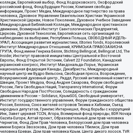
колледж, Европейский выбор, Фонд Ходорковского, Оксфордский
российский фонд, Фонд Будущее России, Компания свободы
информации, Проект Медиа, Международное партнерство за права
человека, Духовное Управление Евангельских Христиан Украинской
Христианской Церкви, Новое Поколение, Духовное Учебное Заведение
Международный Библейский Колледж, Международное христианское
движение, Всемирный Институт Саентологических Предприятий,
Церковь Духовной Технологии, Европейская сеть организаций по
наблюдению за выборами, Республика Польша, СВОБОДНЫЙ ИДЕЛЬ-
УРАЛ, Ассоциация развития журналистики, IStories fonds, Королевский
Институт Международных Отношений, КРИМСЬКА ПРАВОЗАХИСНА
ГРУПА, Фонд имени Генриха Бёлля, Stichting Bellingcat, Bellingcat Ltd, The
Insider, Институт правовой инициативы Центральной и Восточной
Европы, Фонд Открытой Эстонии, Calvert 22 Foundation, Канадский
украинский конгресс, Институт Макдональда-Лорье, Украинская
национальная федерация Канады, Декабристы, Международный
научный центр им Вудро Вильсона, Свободная пресса, Возрождение,
Всеукраинский духовный центр , Риддл, Русский антивоенный комитет в
Швеции, Проект Медуза, Фонд Андрея Сахарова, Форум свободной
России, Лига Свободных Наций, Transparеncy International, Форум
Свободных Народов ПостРоссии, Солидарность с гражданским
движением в России – Solidarus, КрымSOS, Свободный университет,
Институт государственного управления, Форум гражданского общества
Россия, Беллона, Союз жителей островов Тисима и Хабомаи, Съезд
народных депутатов, Гринпис Интернешнл, Фонд борьбы с коррупцией
Инк, Завет церквей TCCN, Агора, Всемирный фонд природы, BDR Novaja
Gazeta-Europe, Алтай проект, Образовательный дом прав человека
Чернигов, Фонд Дом Прав Человека, Белорусский дом прав человека
имени Бориса Звозскова, Дом прав человека Тбилиси, Дом прав
человека Ереван, Дом прав человека Крым, Центр дикого лосося, TVR