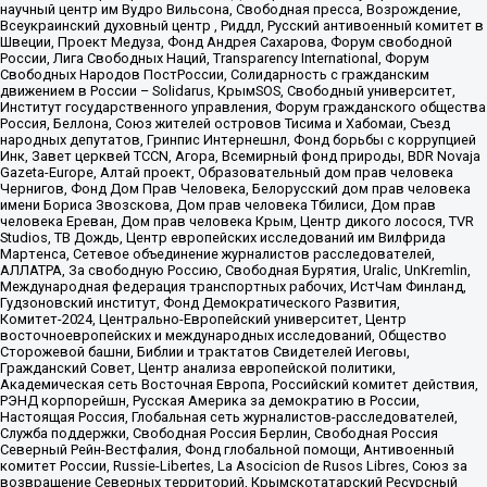
научный центр им Вудро Вильсона, Свободная пресса, Возрождение,
Всеукраинский духовный центр , Риддл, Русский антивоенный комитет в
Швеции, Проект Медуза, Фонд Андрея Сахарова, Форум свободной
России, Лига Свободных Наций, Transparеncy International, Форум
Свободных Народов ПостРоссии, Солидарность с гражданским
движением в России – Solidarus, КрымSOS, Свободный университет,
Институт государственного управления, Форум гражданского общества
Россия, Беллона, Союз жителей островов Тисима и Хабомаи, Съезд
народных депутатов, Гринпис Интернешнл, Фонд борьбы с коррупцией
Инк, Завет церквей TCCN, Агора, Всемирный фонд природы, BDR Novaja
Gazeta-Europe, Алтай проект, Образовательный дом прав человека
Чернигов, Фонд Дом Прав Человека, Белорусский дом прав человека
имени Бориса Звозскова, Дом прав человека Тбилиси, Дом прав
человека Ереван, Дом прав человека Крым, Центр дикого лосося, TVR
Studios, ТВ Дождь, Центр европейских исследований им Вилфрида
Мартенса, Сетевое объединение журналистов расследователей,
АЛЛАТРА, За свободную Россию, Свободная Бурятия, Uralic, UnKremlin,
Международная федерация транспортных рабочих, ИстЧам Финланд,
Гудзоновский институт, Фонд Демократического Развития,
Комитет-2024, Центрально-Европейский университет, Центр
восточноевропейских и международных исследований, Общество
Сторожевой башни, Библии и трактатов Свидетелей Иеговы,
Гражданский Совет, Центр анализа европейской политики,
Академическая сеть Восточная Европа, Российский комитет действия,
РЭНД корпорейшн, Русская Америка за демократию в России,
Настоящая Россия, Глобальная сеть журналистов-расследователей,
Служба поддержки, Свободная Россия Берлин, Свободная Россия
Северный Рейн-Вестфалия, Фонд глобальной помощи, Антивоенный
комитет России, Russie-Libertes, La Asocicion de Rusos Libres, Союз за
возвращение Северных территорий, Крымскотатарский Ресурсный