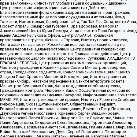
прав заключенных, Институт глобализации и социальных движений,
Центр социально-информационных инициатив Действие,
Благотворительный фонд охраны здоровья и защиты прав граждан,
Благотворительный фонд помощи осужденным и их семьям, Фонд
Тольятти, Новое время, Серебряная тайга, Так-Так-Так, Сова, центр Анна,
Проект Апрель, Самарская губерния, Эра здоровья, Мемориал,
Аналитический Центр Юрия Левады, Издательство Парк Гагарина, Фонд
имени Андрея Рылькова, Сфера, Центр СИБАЛЬТ, Уральская
правозащитная группа, Женщины Евразии, Институт прав человека,
Фонд защиты гласности, Российский исследовательский центр по
правам человека, Дальневосточный центр развития гражданских
инициатив и социального партнерства, Гражданское действие, Центр
независимых социологических исследований, Сутяжник, АКАДЕМИЯ ПО
ПРАВАМ ЧЕЛОВЕКА, Центр развития некоммерческих организаций,
Частное учреждение в Калининграде Совета Министров северных
стран, Гражданское содействие, Трансперенси Интернешнл-Р, Центр
Защиты Прав Средств Массовой Информации, Институт развития
прессы - Сибирь, Частное учреждение в Санкт-Петербурге Совета
Министров Северных Стран, Фонд поддержки свободы прессы,
Гражданский контроль, Человек и Закон, Общественная комиссия по
сохранению наследия академика Сахарова, Информационное агентство
МЕМО. РУ, Институт региональной прессы, Институт Развития Свободы
Информации, Экозащита!-Женсовет, Общественный вердикт,
Евразийская антимонопольная ассоциация, Бедушев Петр Петрович,
Дзугкоева Регина Николаевна, Кривенко Сергей Владимирович,
Милославский Павел Юрьевич, Шнырова Ольга Вадимовна, Чанышева
Лилия Айратовна, Сидорович Ольга Борисовна, Туровский Александр
Алексеевич, Васильева Анастасия Евгеньевна, Ривина Анна Валерьевна,
Бойко Анатолий Николаевич, Дугин Сергей Георгиевич, Пивоваров
Андрей Сергеевич, Аверин Виталий Евгеньевич, Барахоев Магомед