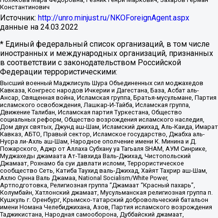
Константинович
Источник:
http://unro.minjust.ru/NKOForeignAgent.aspx
данные на
24.03.2022
* Единый федеральный список организаций, в том числе
иностранных и международных организаций, признанных
в соответствии с законодательством Российской
Федерации террористическими:
Высший военный Маджлисуль Шура Объединенных сил моджахедов
Кавказа, Конгресс народов Ичкерии и Дагестана, База, Асбат аль-
Ансар, Священная война, Исламская группа, Братья-мусульмане, Партия
исламского освобождения, Лашкар-И-Тайба, Исламская группа,
Движение Талибан, Исламская партия Туркестана, Общество
социальных реформ, Общество возрождения исламского наследия,
Дом двух святых, Джунд аш-Шам, Исламский джихад, Аль-Каида, Имарат
Кавказ, АБТО, Правый сектор, Исламское государство, Джабха аль-
Нусра ли-Ахль аш-Шам, Народное ополчение имени К. Минина и Д.
Пожарского, Аджр от Аллаха Субхану уа Тагьаля SHAM, АУМ Синрике,
Муджахеды джамаата Ат-Тавхида Валь-Джихад, Чистопольский
Джамаат, Рохнамо ба суи давлати исломи, Террористическое
сообщество Сеть, Катиба Таухид валь-Джихад, Хайят Тахрир аш-Шам,
Ахлю Сунна Валь Джамаа, National Socialism/White Power,
Артподготовка, Религиозная группа “Джамаат “Красный пахарь”,
Колумбайн, Хатлонский джамаат, Мусульманская религиозная группа п.
Кушкуль г. Оренбург, Крымско-татарский добровольческий батальон
имени Номана Челебиджихана, Азов, Партия исламского возрождения
Таджикистана, Народная самооборона, Дуббайский джамаат,