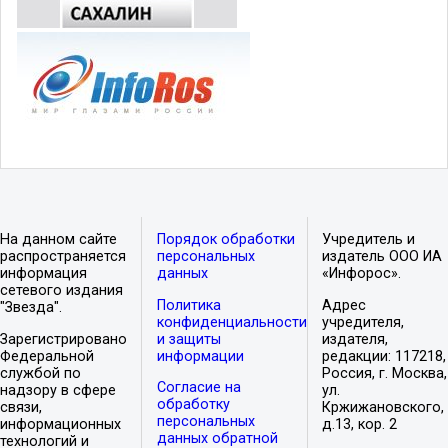
На данном сайте
Порядок обработки
Учредитель и
распространяется
персональных
издатель ООО ИА
информация
данных
«Инфорос».
сетевого издания
Политика
Адрес
"Звезда".
конфиденциальности
учредителя,
Зарегистрировано
и защиты
издателя,
Федеральной
информации
редакции: 117218,
службой по
Россия, г. Москва,
Согласие на
надзору в сфере
ул.
обработку
связи,
Кржижановского,
персональных
информационных
д.13, кор. 2
данных обратной
технологий и