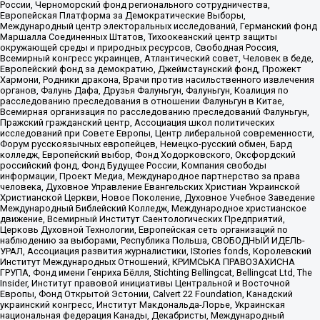
России, Черноморский фонд регионального сотрудничества,
Европейская Платформа за Демократические Выборы,
Международный центр электоральных исследований, Германский фонд
Маршалла Соединенных Штатов, Тихоокеанский центр защиты
окружающей среды и природных ресурсов, Свободная Россия,
Всемирный конгресс украинцев, Атлантический совет, Человек в беде,
Европейский фонд за демократию, Джеймстаунский фонд, Прожект
Хармони, Родники дракона, Врачи против насильственного извлечения
органов, Фалунь Дафа, Друзья Фалуньгун, Фалуньгун, Коалиция по
расследованию преследования в отношении Фалуньгун в Китае,
Всемирная организация по расследованию преследований Фалуньгун,
Пражский гражданский центр, Ассоциация школ политических
исследований при Совете Европы, Центр либеральной современности,
Форум русскоязычных европейцев, Немецко-русский обмен, Бард
колледж, Европейский выбор, Фонд Ходорковского, Оксфордский
российский фонд, Фонд Будущее России, Компания свободы
информации, Проект Медиа, Международное партнерство за права
человека, Духовное Управление Евангельских Христиан Украинской
Христианской Церкви, Новое Поколение, Духовное Учебное Заведение
Международный Библейский Колледж, Международное христианское
движение, Всемирный Институт Саентологических Предприятий,
Церковь Духовной Технологии, Европейская сеть организаций по
наблюдению за выборами, Республика Польша, СВОБОДНЫЙ ИДЕЛЬ-
УРАЛ, Ассоциация развития журналистики, IStories fonds, Королевский
Институт Международных Отношений, КРИМСЬКА ПРАВОЗАХИСНА
ГРУПА, Фонд имени Генриха Бёлля, Stichting Bellingcat, Bellingcat Ltd, The
Insider, Институт правовой инициативы Центральной и Восточной
Европы, Фонд Открытой Эстонии, Calvert 22 Foundation, Канадский
украинский конгресс, Институт Макдональда-Лорье, Украинская
национальная федерация Канады, Декабристы, Международный