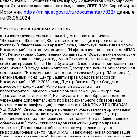
Исполнительный комитет совета народных депутатов Красноярского
края, Этническое национальное объединение, ЛГБТ, Я.МЫ Сергей Фургал
Источник:
https://minjust.gov.ru/ru/documents/7822/
данные
на
03.05.2024
* Реестр иностранных агентов:
Калининградская региональная общественная организация "Экозащита!-Женсовет", Фонд содействия защите прав и свобод граждан "Общественный вердикт", Фонд "Институт Развития Свободы Информации", Частное учреждение "Информационное агентство МЕМО. РУ", Региональная общественная организация "Общественная комиссия по сохранению наследия академика Сахарова", Фонд поддержки свободы прессы, Санкт-Петербургская общественная правозащитная организация "Гражданский контроль", Межрегиональная общественная организация "Информационно-просветительский центр "Мемориал", Региональный Фонд "Центр Защиты Прав Средств Массовой Информации", с 05.12.2023 Фонд "Центр Защиты Прав Средств массовой информации", Региональная общественная благотворительная организация помощи беженцам и мигрантам "Гражданское содействие", Негосударственное образовательное учреждение дополнительного профессионального образования (повышение квалификации) специалистов "АКАДЕМИЯ ПО ПРАВАМ ЧЕЛОВЕКА", Свердловская региональная общественная организация "Сутяжник", Автономная некоммерческая организация "Центр независимых социологических исследований", Союз общественных объединений "Российский исследовательский центр по правам человека", Региональное общественное учреждение научно-информационный центр "МЕМОРИАЛ", Некоммерческая организация "Фонд защиты гласности", Автономная некоммерческая организация "Институт прав человека", Городская общественная организация "Екатеринбургское общество "МЕМОРИАЛ", Городская общественная организация "Рязанское историко-просветительское и правозащитное общество "Мемориал" (Рязанский Мемориал), Челябинский региональный орган общественной самодеятельности – женское общественное объединение "Женщины Евразии", Челябинский региональный орган общественной самодеятельности "Уральская правозащитная группа", Фонд содействия защите здоровья и социальной справедливости имени Андрея Рылькова, Автономная Некоммерческая Организация "Аналитический Центр Юрия Левады", Автономная некоммерческая организация социальной поддержки населения "Проект Апрель", Региональная общественная организация помощи женщинам и детям, находящимся в кризисной ситуации "Информационно-методический центр "Анна", Фонд содействия развитию массовых коммуникаций и правовому просвещению "Так-так-Так", Фонд содействия устойчивому развитию "Серебряная тайга", Свердловский региональный общественный фонд социальных проектов "Новое время", "Idel.Реалии", Кавказ.Реалии, Крым.Реалии, Телеканал Настоящее Время, Татаро-башкирская служба Радио Свобода (Azatliq Radiosi), Радио Свободная Европа/Радио Свобода (PCE/PC), "Сибирь.Реалии", "Фактограф", Благотворительный фонд помощи осужденным и их семьям, Автономная некоммерческая организация "Институт глобализации и социальных движений", Фонд "В защиту прав заключенных", Частное учреждение "Центр поддержки и содействия развитию средств массовой информации", Пензенский региональный общественный благотворительный фонд "Гражданский союз", "Север.Реалии", Некоммерческая организация Фонд "Правовая инициатива", Общество с ограниченной ответственностью "Радио Свободная Европа/Радио Свобода", Чешское информационное агентство "MEDIUM-ORIENT", Красноярская региональная общественная организация "Мы против СПИДа", Камалягин Денис Николаевич, Маркелов Сергей Евгеньевич, Пономарев Лев Александрович, Савицкая Людмила Алексеевна, Автономная некоммерческая организация "Центр по работе с проблемой насилия "НАСИЛИЮ.НЕТ", Межрегиональный профессиональный союз работников здравоохранения "Альянс врачей", Юридическое лицо, зарегистрированное в Латвийской Республике, SIA "Medusa Project" (регистрационный номер 40103797863, дата регистрации 10.06.2014), Некоммерческая организация "Фонд по борьбе с коррупцией", Автономная некоммерческая организация "Институт права и публичной политики", Баданин Роман Сергеевич, Гликин Максим Александрович, Железнова Мария Михайловна, Лукьянова Юлия Сергеевна, Маетная Елизавета Витальевна, Маняхин Петр Борисович, Чуракова Ольга Владимировна, Ярош Юлия Петровна, Юридическое лицо "The Insider SIA", зарегистрированное в Риге, Латвийская Республика (дата регистрации 26.06.2015), являющееся администратором доменного имени интернет-издания "The Insider SIA", https://theins.ru, Постернак Алексей Евгеньевич, Рубин Михаил Аркадьевич, Анин Роман Александрович, Юридическое лицо Istories fonds, зарегистрированное в Латвийской Республике (регистрационный номер 50008295751, дата регистрации 24.02.2020), Великовский Дмитрий Александрович, Долинина Ирина Николаевна, Мароховская Алеся Алексеевна, Шлейнов Роман Юрьевич, Шмагун Олеся Валентиновна, Общество с ограниченной ответственностью "Альтаир 2021", Общество с ограниченной ответственностью "Вега 2021", Общество с ограниченной ответственностью "Главный редактор 2021", Общество с ограниченной ответственностью "Ромашки монолит", Важенков Артем Валерьевич, Ивановская областная общественная организация "Центр гендерных исследований", Гурман Юрий Альбертович, Медиапроект "ОВД-Инфо", Егоров Владимир Владимирович, Жилинский Владимир Александрович, Общество с ограниченной ответственностью "ЗП", Иванова София Юрьевна, Карезина Инна Павловна, Кильтау Екатерина Викторовна, Петров Алексей Викторович, Пискунов Сергей Евгеньевич, Смирнов Сергей Сергеевич, Тихонов Михаил Сергеевич, Общество с ограниченной ответственностью "ЖУРНАЛИСТ-ИНОСТРАННЫЙ АГЕНТ", Арапова Галина Юрьевна, Вольтская Татьяна Анатольевна, Американская компания "Mason G.E.S. Anonymous Foundation" (США), являющаяся владельцем интернет-издания https://mnews.world/, Компания "Stichting Bellingcat", зарегистрированная в Нидерландах (дата регистрации 11.07.2018), Захаров Андрей Вячеславович, Клепиковская Екатерина Дмитриевна, Общество с ограниченной ответственностью "МЕМО", Перл Роман Александрович, Симонов Евгений Алексеевич, Соловьева Елена Анатольевна, Сотников Даниил Владимирович, Сурначева Елизавета Дмитриевна, Автономная некоммерческая организация по защите прав человека и информированию населения "Якутия – Наше Мнение", Общество с ограниченной ответственностью "Москоу диджитал медиа", с 26.01.2023 Общество с ограниченной ответственностью "Чайка Белые сады", Ветошкина Валерия Валерьевна, Заговора Максим Александрович, Межрегиональное общественное движение "Российская ЛГБТ - сеть", Оленичев Максим Владимирович, Павлов Иван Юрьевич, Скворцова Елена Сергеевна, Общество с ограниченной ответственностью "Как бы инагент", Кочетков Игорь Викторович, Общество с ограниченной ответственностью "Честные выборы", Еланчик Олег Александрович, Общество с ограниченной ответственностью "Нобелевский призыв", Гималова Регина Эмилевна, Григорьев Андрей Валерьевич, Григорьева Алина Александровна, Ассоциация по содействию защите прав призывников, альтернативнослужащих и военнослужащих "Правозащитная группа "Гражданин.Армия.Право", Хисамова Регина Фаритовна, Автономная некоммерческая организация по реализации социально-правовых программ "Лилит", Дальневосточное общественное движение "Маяк", Санкт-Петербургская ЛГБТ-инициативная группа "Выход", Инициативная группа ЛГБТ+ "Реверс", Алексеев Андрей Викторович, Бекбулатова Таисия Львовна, Беляев Иван Михайлович, Владыкина Елена Сергеевна, Гельман Марат Александрович, Никульшина Вероника Юрьевна, Толоконникова Надежда Андреевна, Шендерович Виктор Анатольевич, Общество с ограниченной ответственностью "Данное сообщение", Общество с ограниченной ответственностью Издательский дом "Новая глава", Айнбиндер Александра Александровна, Московский комьюнити-центр для ЛГБТ+инициатив, Благотворительный фонд развития филантропии, Deutsche Welle (Германия, Kurt-Schumacher-Strasse 3, 53113 Bonn), Борзунова Мария Михайловна, Воробьев Виктор Викторович, Голубева Анна Львовна, Константинова Алла Михайловна, Малкова Ирина Владимировна, Мурадов Мурад Абдулгалимович, Осетинская Елизавета Николаевна, Понасенков Евгений Николаевич, Ганапольский Матвей Юрьевич, Киселев Евгений Алексеевич, Борухович Ирина Григорьевна, Дремин Иван Тимофеевич, Дубровский Дмитрий Викторович, Красноярская региональная общественная организация поддержки и развития альтернативных образовательных технологий и межкультурных коммуникаций "ИНТЕРРА", Маяковская Екатерина Алексеевна, Фейгин Марк Захарович, Филимонов Андрей Викторович, Дзугкоева Регина Николаевна, Доброхотов Роман Александрович, Дудь Юрий Александрович, Елкин Сергей Владимирович, Кругликов Кирилл Игоревич, Сабунаева Мария Леонидовна, Семенов Алексей Владимирович, Шаинян Карен Багратович, Шульман Екатерина Михайловна, Асафьев Артур Валерьевич, Вахштайн Виктор Семенович, Венедиктов Алексей Алексеевич, Лушникова Екатерина Евгеньевна, Волков Леонид Михайлович, Невзоров Александр Глебович, Пархоменко Сергей Борисович, Сироткин Ярослав Николаевич, Кара-Мурза Владимир Владимирович, Баранова Наталья Владимировна, Гозман Леонид Яковлевич, Кагарлицкий Борис Юльевич, Климарев Михаил Валерьевич, Милов Владимир Станиславович, Автономная некоммерческая организация Краснодарский центр современного искусства "Типография", Моргенштерн Алишер Тагирович, Соболь Любовь Эдуардовна, Общество с ограниченной ответственностью "ЛИЗА НОРМ", Каспаров Гарри Кимович, Ходорковский Михаил Борисович, Общество с ограниченной ответственностью "Апрельские тезисы", Данилович Ирина Брониславовна, Кашин Олег Владимирович, Петров Николай Владимирович, Пивоваров Алексей Владимирович, Соколов Михаил Владимирович, Цветкова Юлия Владимировна, Чичваркин Евгений Александрович, Комитет против пыток/Команда против пыток, Общество с ограниченной ответственностью "Первый научный", Общество с ограниченной ответственностью "Вертолет и ко", Белоцерковская Вероника Борисовна, Кац Максим Евгеньевич, Лазарева Татьяна Юрьевна, Шаведдинов Руслан Табризович, Яшин Илья Валерьевич, Общество с ограниченной ответственностью "Иноагент ААВ", Алешковский Дмитрий Петрович, Альбац Евгения Марковна, Быков Дмитрий Львович, Галямина Юлия Евгеньевна, Лойко Сергей Леонидович, Мартынов Кирилл Константинович, Медведев Сергей Александрович, Крашенинников Федор Геннадиевич, Гордеева Катерина Вл