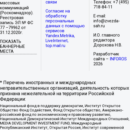
связи
Телефон: +7 (495)
массовых
718-84-11
коммуникаций
Согласие на
(Роскомнадзор).
обработку
E-mail:
Реестровая
персональных
info@zvezda-
запись ЭЛ № ФС
данных с помощью
sah.ru
77 –79962 от
сервисов
31.12.2020г.
И.О. главного
Yandex.Metrika,
редактора
LiveInternet,
ПОКАЗАТЬ
Дорохова Н.В.
top.mail.ru
БАННЕРНЫЕ
МЕСТА
Разработчик
сайта –
INFOROS
2026
* Перечень иностранных и международных
неправительственных организаций, деятельность которых
признана нежелательной на территории Российской
Федерации:
Национальный фонд в поддержку демократии, Институт Открытое
Общество Фонд Содействия, Фонд Открытое общество, Американо-
российский фонд по экономическому и правовому развитию,
Национальный Демократический Институт Международных Отношений,
MEDIA DEVELOPMENT INVESTMENT FUND, Международный
Республиканский Институт, Открытая Россия, Институт современной