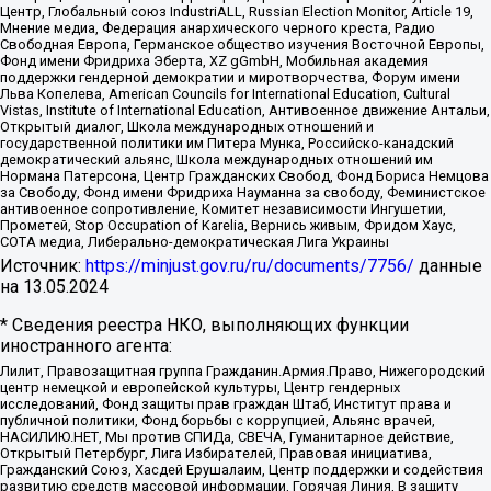
Центр, Глобальный союз IndustriALL, Russian Election Monitor, Article 19,
Мнение медиа, Федерация анархического черного креста, Радио
Свободная Европа, Германское общество изучения Восточной Европы,
Фонд имени Фридриха Эберта, XZ gGmbH, Мобильная академия
поддержки гендерной демократии и миротворчества, Форум имени
Льва Копелева, American Councils for International Education, Cultural
Vistas, Institute of International Education, Антивоенное движение Антальи,
Открытый диалог, Школа международных отношений и
государственной политики им Питера Мунка, Российско-канадский
демократический альянс, Школа международных отношений им
Нормана Патерсона, Центр Гражданских Свобод, Фонд Бориса Немцова
за Свободу, Фонд имени Фридриха Науманна за свободу, Феминистское
антивоенное сопротивление, Комитет независимости Ингушетии,
Прометей, Stop Occupation of Karelia, Вернись живым, Фридом Хаус,
СОТА медиа, Либерально-демократическая Лига Украины
Источник:
https://minjust.gov.ru/ru/documents/7756/
данные
на
13.05.2024
* Сведения реестра НКО, выполняющих функции
иностранного агента:
Лилит, Правозащитная группа Гражданин.Армия.Право, Нижегородский
центр немецкой и европейской культуры, Центр гендерных
исследований, Фонд защиты прав граждан Штаб, Институт права и
публичной политики, Фонд борьбы с коррупцией, Альянс врачей,
НАСИЛИЮ.НЕТ, Мы против СПИДа, СВЕЧА, Гуманитарное действие,
Открытый Петербург, Лига Избирателей, Правовая инициатива,
Гражданский Союз, Хасдей Ерушалаим, Центр поддержки и содействия
развитию средств массовой информации, Горячая Линия, В защиту