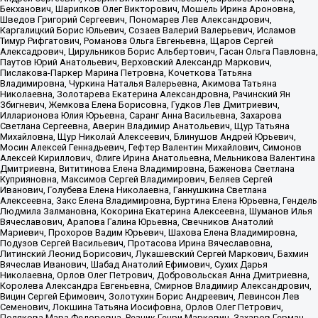
Бекханович, Шарипков Олег Викторович, Мошель Ирина Ароновна,
Шведов Григорий Сергеевич, Пономарев Лев Александрович,
Каргалицкий Борис Юльевич, Созаев Валерий Валерьевич, Исламов
Тимур Рифгатович, Романова Ольга Евгеньевна, Щаров Сергей
Алексадрович, Цирульников Борис Альбертович, Гасан Ольга Павловна,
Паутов Юрий Анатольевич, Верховский Александр Маркович,
Пислакова-Паркер Марина Петровна, Кочеткова Татьяна
Владимировна, Чуркина Наталья Валерьевна, Акимова Татьяна
Николаевна, Золотарева Екатерина Александровна, Рачинский Ян
Збигневич, Жемкова Елена Борисовна, Гудков Лев Дмитриевич,
Илларионова Юлия Юрьевна, Саранг Анна Васильевна, Захарова
Светлана Сергеевна, Аверин Владимир Анатольевич, Щур Татьяна
Михайловна, Щур Николай Алексеевич, Блинушов Андрей Юрьевич,
Мосин Алексей Геннадьевич, Гефтер Валентин Михайлович, Симонов
Алексей Кириллович, Флиге Ирина Анатольевна, Мельникова Валентина
Дмитриевна, Вититинова Елена Владимировна, Баженова Светлана
Куприяновна, Максимов Сергей Владимирович, Беляев Сергей
Иванович, Голубева Елена Николаевна, Ганнушкина Светлана
Алексеевна, Закс Елена Владимировна, Буртина Елена Юрьевна, Гендель
Людмила Залмановна, Кокорина Екатерина Алексеевна, Шуманов Илья
Вячеславович, Арапова Галина Юрьевна, Свечников Анатолий
Мариевич, Прохоров Вадим Юрьевич, Шахова Елена Владимировна,
Подузов Сергей Васильевич, Протасова Ирина Вячеславовна,
Литинский Леонид Борисович, Лукашевский Сергей Маркович, Бахмин
Вячеслав Иванович, Шабад Анатолий Ефимович, Сухих Дарья
Николаевна, Орлов Олег Петрович, Добровольская Анна Дмитриевна,
Королева Александра Евгеньевна, Смирнов Владимир Александрович,
Вицин Сергей Ефимович, Золотухин Борис Андреевич, Левинсон Лев
Семенович, Локшина Татьяна Иосифовна, Орлов Олег Петрович,
Полякова Мара Федоровна, Резник Генри Маркович, Захаров Герман