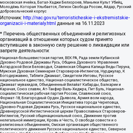
московская ячейка, Батал-Хаджи Белхороев, Маньяки Культ Убийц,
Молодёжь Которая Улыбается, Легион Свобода России, Айдар, Русский
добровольческий корпус
Источник:
http://nac.gov.ru/terroristicheskie-i-ekstremistskie-
organizacii-i-materialy.html
данные на
16.11.2023
* Перечень общественных объединений и религиозных
организаций в отношении которых судом принято
вступившее в законную силу решение о ликвидации или
запрете деятельности:
Национал-большевистская партия, ВЕК РА, Рада земли Кубанской
Духовно Родовой Державы Русь, Община Духовного Управления
Асгардской Веси Беловодья, Славянская Община Капища Веды Перуна,
Мужская Духовная Семинария Староверов-Инглингов, Нурджулар, К
Богодержавию, Таблиги Джамаат, Свидетели Иеговы, Русское
национальное единство, Национал-социалистическое общество,
Джамаат мувахидов, Объединенный Вилайат Кабарды, Балкарии и
Карачая, Союз славян, Ат-Такфир Валь-Хиджра, Пит Буль, Национал-
социалистическая рабочая партия России, Славянский союз,
Формат-18, Благородный Орден Дьявола, Армия воли народа,
Национальная Социалистическая Инициатива города Череповца,
Духовно-Родовая Держава Русь, Русское национальное единство,
Древнерусской Инглистической церкви Православных Староверов-
Инглингов, Русский общенациональный союз, Движение против
нелегальной иммиграции, Кровь и Честь, О свободе совести и о
религиозных объединениях, Омская организация общественного
политического движения Русское национальное единство, Северное