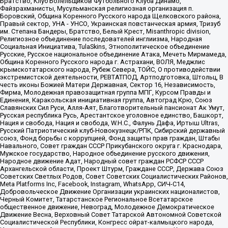
Братство, Клуб Болельщиков Футбольного Клуба Динамо,
Файзрахманисты, Мусульманская религиозная организация п.
Боровский, Община Коренного Русского народа Щелковского района,
Правый сектор, УНА - УНСО, Украинская повстанческая армия, Тризуб
им. Степана Бандеры, Братство, Белый Крест, Misanthropic division,
Религиозное объединение последователей инглиизма, Народная
Социальная Инициатива, TulaSkins, Этнополитическое объединение
Русские, Русское национальное объединение Атака, Мечеть Мирмамеда,
Община Коренного Русского народа г. Астрахани, ВОЛЯ, Меджлис
крымскотатарского народа, Рубеж Севера, ТОЙС, О противодействии
экстремистской деятельности, РЕВТАТПОД, Артподготовка, Штольц, В
честь иконы Божией Матери Державная, Сектор 16, Независимость,
Фирма, Молодежная правозащитная группа МПГ, Курсом Правды и
Единения, Каракольская инициативная группа, Автоград Крю, Союз
Славянских Сил Руси, Алля-Аят, Благотворительный пансионат Ак Умут,
Русская республика Русь, Арестантское уголовное единство, Башкорт,
Нация и свобода, Нация и свобода, W.H.С., Фалунь Дафа, Иртыш Ultras,
Русский Патриотический клуб-Новокузнецк/РПК, Сибирский державный
союз, Фонд борьбы с коррупцией, Фонд защиты прав граждан, Штабы
Навального, Совет граждан СССР Прикубанского округа г. Краснодара,
Мужское государство, Народное объединение русского движения,
Народное движение Адат, Народный совет граждан РСФСР СССР
Архангельской области, Проект Штурм, Граждане СССР, Держава Союз
Советских Светлых Родов, Совет Советских Социалистических Районов,
Meta Platforms Inc, Facebook, Instagram, WhatsApp, СИЧ-С14,
Добровольческое Движение Организации украинских националистов,
Черный Комитет, Татарстанское Региональное Всетатарское
общественное движение, Невоград, Молодежное Демократическое
Движение Весна, Верховный Совет Татарской Автономной Советской
Социалистической Республики, Конгресс ойрат-калмыцкого народа,