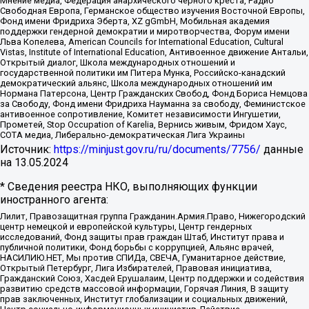
Мнение медиа, Федерация анархического черного креста, Радио
Свободная Европа, Германское общество изучения Восточной Европы,
Фонд имени Фридриха Эберта, XZ gGmbH, Мобильная академия
поддержки гендерной демократии и миротворчества, Форум имени
Льва Копелева, American Councils for International Education, Cultural
Vistas, Institute of International Education, Антивоенное движение Антальи,
Открытый диалог, Школа международных отношений и
государственной политики им Питера Мунка, Российско-канадский
демократический альянс, Школа международных отношений им
Нормана Патерсона, Центр Гражданских Свобод, Фонд Бориса Немцова
за Свободу, Фонд имени Фридриха Науманна за свободу, Феминистское
антивоенное сопротивление, Комитет независимости Ингушетии,
Прометей, Stop Occupation of Karelia, Вернись живым, Фридом Хаус,
СОТА медиа, Либерально-демократическая Лига Украины
Источник:
https://minjust.gov.ru/ru/documents/7756/
данные
на
13.05.2024
* Сведения реестра НКО, выполняющих функции
иностранного агента:
Лилит, Правозащитная группа Гражданин.Армия.Право, Нижегородский
центр немецкой и европейской культуры, Центр гендерных
исследований, Фонд защиты прав граждан Штаб, Институт права и
публичной политики, Фонд борьбы с коррупцией, Альянс врачей,
НАСИЛИЮ.НЕТ, Мы против СПИДа, СВЕЧА, Гуманитарное действие,
Открытый Петербург, Лига Избирателей, Правовая инициатива,
Гражданский Союз, Хасдей Ерушалаим, Центр поддержки и содействия
развитию средств массовой информации, Горячая Линия, В защиту
прав заключенных, Институт глобализации и социальных движений,