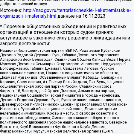
добровольческий корпус
Источник:
http://nac.gov.ru/terroristicheskie-i-ekstremistskie-
organizacii-i-materialy.html
данные на
16.11.2023
* Перечень общественных объединений и религиозных
организаций в отношении которых судом принято
вступившее в законную силу решение о ликвидации или
запрете деятельности:
Национал-большевистская партия, ВЕК РА, Рада земли Кубанской
Духовно Родовой Державы Русь, Община Духовного Управления
Асгардской Веси Беловодья, Славянская Община Капища Веды Перуна,
Мужская Духовная Семинария Староверов-Инглингов, Нурджулар, К
Богодержавию, Таблиги Джамаат, Свидетели Иеговы, Русское
национальное единство, Национал-социалистическое общество,
Джамаат мувахидов, Объединенный Вилайат Кабарды, Балкарии и
Карачая, Союз славян, Ат-Такфир Валь-Хиджра, Пит Буль, Национал-
социалистическая рабочая партия России, Славянский союз,
Формат-18, Благородный Орден Дьявола, Армия воли народа,
Национальная Социалистическая Инициатива города Череповца,
Духовно-Родовая Держава Русь, Русское национальное единство,
Древнерусской Инглистической церкви Православных Староверов-
Инглингов, Русский общенациональный союз, Движение против
нелегальной иммиграции, Кровь и Честь, О свободе совести и о
религиозных объединениях, Омская организация общественного
политического движения Русское национальное единство, Северное
Братство, Клуб Болельщиков Футбольного Клуба Динамо,
Файзрахманисты, Мусульманская религиозная организация п.