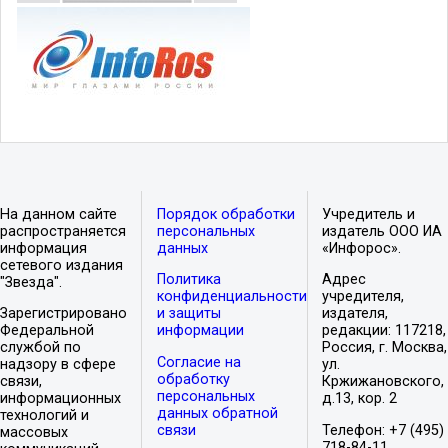
На данном сайте
Порядок обработки
Учредитель и
распространяется
персональных
издатель ООО ИА
информация
данных
«Инфорос».
сетевого издания
Политика
Адрес
"Звезда".
конфиденциальности
учредителя,
Зарегистрировано
и защиты
издателя,
Федеральной
информации
редакции: 117218,
службой по
Россия, г. Москва,
Согласие на
надзору в сфере
ул.
обработку
связи,
Кржижановского,
персональных
информационных
д.13, кор. 2
данных обратной
технологий и
связи
Телефон: +7 (495)
массовых
718-84-11