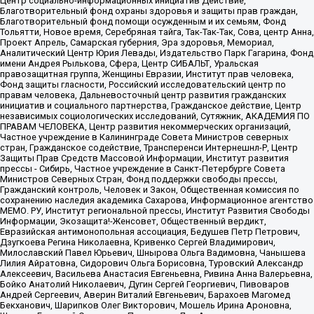
Центр социально-информационных инициатив Действие,
Благотворительный фонд охраны здоровья и защиты прав граждан,
Благотворительный фонд помощи осужденным и их семьям, Фонд
Тольятти, Новое время, Серебряная тайга, Так-Так-Так, Сова, центр Анна,
Проект Апрель, Самарская губерния, Эра здоровья, Мемориал,
Аналитический Центр Юрия Левады, Издательство Парк Гагарина, Фонд
имени Андрея Рылькова, Сфера, Центр СИБАЛЬТ, Уральская
правозащитная группа, Женщины Евразии, Институт прав человека,
Фонд защиты гласности, Российский исследовательский центр по
правам человека, Дальневосточный центр развития гражданских
инициатив и социального партнерства, Гражданское действие, Центр
независимых социологических исследований, Сутяжник, АКАДЕМИЯ ПО
ПРАВАМ ЧЕЛОВЕКА, Центр развития некоммерческих организаций,
Частное учреждение в Калининграде Совета Министров северных
стран, Гражданское содействие, Трансперенси Интернешнл-Р, Центр
Защиты Прав Средств Массовой Информации, Институт развития
прессы - Сибирь, Частное учреждение в Санкт-Петербурге Совета
Министров Северных Стран, Фонд поддержки свободы прессы,
Гражданский контроль, Человек и Закон, Общественная комиссия по
сохранению наследия академика Сахарова, Информационное агентство
МЕМО. РУ, Институт региональной прессы, Институт Развития Свободы
Информации, Экозащита!-Женсовет, Общественный вердикт,
Евразийская антимонопольная ассоциация, Бедушев Петр Петрович,
Дзугкоева Регина Николаевна, Кривенко Сергей Владимирович,
Милославский Павел Юрьевич, Шнырова Ольга Вадимовна, Чанышева
Лилия Айратовна, Сидорович Ольга Борисовна, Туровский Александр
Алексеевич, Васильева Анастасия Евгеньевна, Ривина Анна Валерьевна,
Бойко Анатолий Николаевич, Дугин Сергей Георгиевич, Пивоваров
Андрей Сергеевич, Аверин Виталий Евгеньевич, Барахоев Магомед
Бекханович, Шарипков Олег Викторович, Мошель Ирина Ароновна,