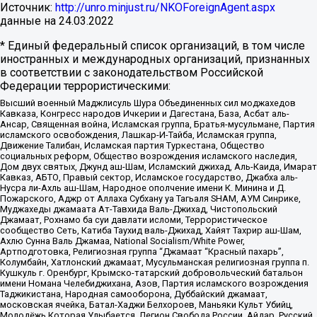
Источник:
http://unro.minjust.ru/NKOForeignAgent.aspx
данные на
24.03.2022
* Единый федеральный список организаций, в том числе
иностранных и международных организаций, признанных
в соответствии с законодательством Российской
Федерации террористическими:
Высший военный Маджлисуль Шура Объединенных сил моджахедов
Кавказа, Конгресс народов Ичкерии и Дагестана, База, Асбат аль-
Ансар, Священная война, Исламская группа, Братья-мусульмане, Партия
исламского освобождения, Лашкар-И-Тайба, Исламская группа,
Движение Талибан, Исламская партия Туркестана, Общество
социальных реформ, Общество возрождения исламского наследия,
Дом двух святых, Джунд аш-Шам, Исламский джихад, Аль-Каида, Имарат
Кавказ, АБТО, Правый сектор, Исламское государство, Джабха аль-
Нусра ли-Ахль аш-Шам, Народное ополчение имени К. Минина и Д.
Пожарского, Аджр от Аллаха Субхану уа Тагьаля SHAM, АУМ Синрике,
Муджахеды джамаата Ат-Тавхида Валь-Джихад, Чистопольский
Джамаат, Рохнамо ба суи давлати исломи, Террористическое
сообщество Сеть, Катиба Таухид валь-Джихад, Хайят Тахрир аш-Шам,
Ахлю Сунна Валь Джамаа, National Socialism/White Power,
Артподготовка, Религиозная группа “Джамаат “Красный пахарь”,
Колумбайн, Хатлонский джамаат, Мусульманская религиозная группа п.
Кушкуль г. Оренбург, Крымско-татарский добровольческий батальон
имени Номана Челебиджихана, Азов, Партия исламского возрождения
Таджикистана, Народная самооборона, Дуббайский джамаат,
московская ячейка, Батал-Хаджи Белхороев, Маньяки Культ Убийц,
Молодёжь Которая Улыбается, Легион Свобода России, Айдар, Русский