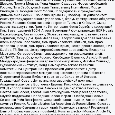
Швеции, Проект Медуза, Фонд Андрея Сахарова, Форум свободной
России, Лига Свободных Наций, Transparеncy International, Форум
Свободных Народов ПостРоссии, Солидарность с гражданским
движением в России – Solidarus, КрымSOS, Свободный университет,
Институт государственного управления, Форум гражданского общества
Россия, Беллона, Союз жителей островов Тисима и Хабомаи, Съезд
народных депутатов, Гринпис Интернешнл, Фонд борьбы с коррупцией
Инк, Завет церквей TCCN, Агора, Всемирный фонд природы, BDR Novaja
Gazeta-Europe, Алтай проект, Образовательный дом прав человека
Чернигов, Фонд Дом Прав Человека, Белорусский дом прав человека
имени Бориса Звозскова, Дом прав человека Тбилиси, Дом прав
человека Ереван, Дом прав человека Крым, Центр дикого лосося, TVR
Studios, ТВ Дождь, Центр европейских исследований им Вилфрида
Мартенса, Сетевое объединение журналистов расследователей,
АЛЛАТРА, За свободную Россию, Свободная Бурятия, Uralic, UnKremlin,
Международная федерация транспортных рабочих, ИстЧам Финланд,
Гудзоновский институт, Фонд Демократического Развития,
Комитет-2024, Центрально-Европейский университет, Центр
восточноевропейских и международных исследований, Общество
Сторожевой башни, Библии и трактатов Свидетелей Иеговы,
Гражданский Совет, Центр анализа европейской политики,
Академическая сеть Восточная Европа, Российский комитет действия,
РЭНД корпорейшн, Русская Америка за демократию в России,
Настоящая Россия, Глобальная сеть журналистов-расследователей,
Служба поддержки, Свободная Россия Берлин, Свободная Россия
Северный Рейн-Вестфалия, Фонд глобальной помощи, Антивоенный
комитет России, Russie-Libertes, La Asocicion de Rusos Libres, Союз за
возвращение Северных территорий, Крымскотатарский Ресурсный
Центр, Глобальный союз IndustriALL, Russian Election Monitor, Article 19,