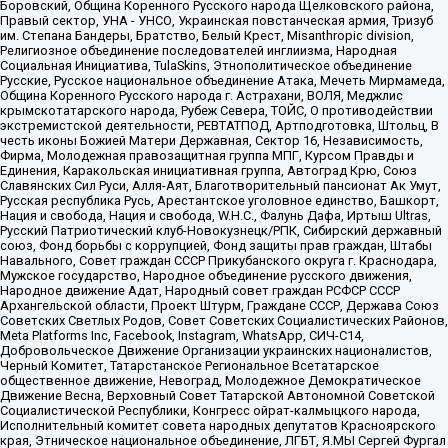
Боровский, Община Коренного Русского народа Щелковского района,
Правый сектор, УНА - УНСО, Украинская повстанческая армия, Тризуб
им. Степана Бандеры, Братство, Белый Крест, Misanthropic division,
Религиозное объединение последователей инглиизма, Народная
Социальная Инициатива, TulaSkins, Этнополитическое объединение
Русские, Русское национальное объединение Атака, Мечеть Мирмамеда,
Община Коренного Русского народа г. Астрахани, ВОЛЯ, Меджлис
крымскотатарского народа, Рубеж Севера, ТОЙС, О противодействии
экстремистской деятельности, РЕВТАТПОД, Артподготовка, Штольц, В
честь иконы Божией Матери Державная, Сектор 16, Независимость,
Фирма, Молодежная правозащитная группа МПГ, Курсом Правды и
Единения, Каракольская инициативная группа, Автоград Крю, Союз
Славянских Сил Руси, Алля-Аят, Благотворительный пансионат Ак Умут,
Русская республика Русь, Арестантское уголовное единство, Башкорт,
Нация и свобода, Нация и свобода, W.H.С., Фалунь Дафа, Иртыш Ultras,
Русский Патриотический клуб-Новокузнецк/РПК, Сибирский державный
союз, Фонд борьбы с коррупцией, Фонд защиты прав граждан, Штабы
Навального, Совет граждан СССР Прикубанского округа г. Краснодара,
Мужское государство, Народное объединение русского движения,
Народное движение Адат, Народный совет граждан РСФСР СССР
Архангельской области, Проект Штурм, Граждане СССР, Держава Союз
Советских Светлых Родов, Совет Советских Социалистических Районов,
Meta Platforms Inc, Facebook, Instagram, WhatsApp, СИЧ-С14,
Добровольческое Движение Организации украинских националистов,
Черный Комитет, Татарстанское Региональное Всетатарское
общественное движение, Невоград, Молодежное Демократическое
Движение Весна, Верховный Совет Татарской Автономной Советской
Социалистической Республики, Конгресс ойрат-калмыцкого народа,
Исполнительный комитет совета народных депутатов Красноярского
края, Этническое национальное объединение, ЛГБТ, Я.МЫ Сергей Фургал