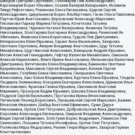
Шведов Григорий Сергеевич, Пономарев Лев Александрович,
Каргалицкий Борис Юльевич, Созаев Валерий Валерьевич, Исламов
Тимур Рифгатович, Романова Ольга Евгеньевна, Щаров Сергей
Алексадрович, Цирульников Борис Альбертович, Гасан Ольга Павловна,
Паутов Юрий Анатольевич, Верховский Александр Маркович,
Пислакова-Паркер Марина Петровна, Кочеткова Татьяна
Владимировна, Чуркина Наталья Валерьевна, Акимова Татьяна
Николаевна, Золотарева Екатерина Александровна, Рачинский Ян
Збигневич, Жемкова Елена Борисовна, Гудков Лев Дмитриевич,
Илларионова Юлия Юрьевна, Саранг Анна Васильевна, Захарова
Светлана Сергеевна, Аверин Владимир Анатольевич, Щур Татьяна
Михайловна, Щур Николай Алексеевич, Блинушов Андрей Юрьевич,
Мосин Алексей Геннадьевич, Гефтер Валентин Михайлович, Симонов
Алексей Кириллович, Флиге Ирина Анатольевна, Мельникова Валентина
Дмитриевна, Вититинова Елена Владимировна, Баженова Светлана
Куприяновна, Максимов Сергей Владимирович, Беляев Сергей
Иванович, Голубева Елена Николаевна, Ганнушкина Светлана
Алексеевна, Закс Елена Владимировна, Буртина Елена Юрьевна, Гендель
Людмила Залмановна, Кокорина Екатерина Алексеевна, Шуманов Илья
Вячеславович, Арапова Галина Юрьевна, Свечников Анатолий
Мариевич, Прохоров Вадим Юрьевич, Шахова Елена Владимировна,
Подузов Сергей Васильевич, Протасова Ирина Вячеславовна,
Литинский Леонид Борисович, Лукашевский Сергей Маркович, Бахмин
Вячеслав Иванович, Шабад Анатолий Ефимович, Сухих Дарья
Николаевна, Орлов Олег Петрович, Добровольская Анна Дмитриевна,
Королева Александра Евгеньевна, Смирнов Владимир Александрович,
Вицин Сергей Ефимович, Золотухин Борис Андреевич, Левинсон Лев
Семенович, Локшина Татьяна Иосифовна, Орлов Олег Петрович,
Полякова Мара Федоровна, Резник Генри Маркович, Захаров Герман
Константинович