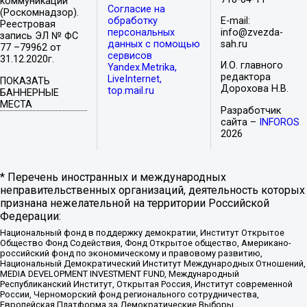
коммуникаций
Согласие на
(Роскомнадзор).
обработку
E-mail:
Реестровая
персональных
info@zvezda-
запись ЭЛ № ФС
данных с помощью
sah.ru
77 –79962 от
сервисов
31.12.2020г.
И.О. главного
Yandex.Metrika,
редактора
LiveInternet,
ПОКАЗАТЬ
Дорохова Н.В.
top.mail.ru
БАННЕРНЫЕ
МЕСТА
Разработчик
сайта –
INFOROS
2026
* Перечень иностранных и международных
неправительственных организаций, деятельность которых
признана нежелательной на территории Российской
Федерации:
Национальный фонд в поддержку демократии, Институт Открытое
Общество Фонд Содействия, Фонд Открытое общество, Американо-
российский фонд по экономическому и правовому развитию,
Национальный Демократический Институт Международных Отношений,
MEDIA DEVELOPMENT INVESTMENT FUND, Международный
Республиканский Институт, Открытая Россия, Институт современной
России, Черноморский фонд регионального сотрудничества,
Европейская Платформа за Демократические Выборы,