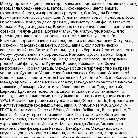
Международный центр электоральных исследований, Германский фонд
Маршалла Соединенных Штатов, Тихоокеанский центр защиты
окружающей среды и природных ресурсов, Свободная Россия,
Всемирный конгресс украинцев, Атлантический совет, Человек в беде,
Европейский фонд за демократию, Джеймстаунский фонд, Прожект
Хармони, Родники дракона, Врачи против насильственного извлечения
органов, Фалунь Дафа, Друзья Фалуньгун, Фалуньгун, Коалиция по
расследованию преследования в отношении Фалуньгун в Китае,
Всемирная организация по расследованию преследований Фалуньгун,
Пражский гражданский центр, Ассоциация школ политических
исследований при Совете Европы, Центр либеральной современности,
Форум русскоязычных европейцев, Немецко-русский обмен, Бард
колледж, Европейский выбор, Фонд Ходорковского, Оксфордский
российский фонд, Фонд Будущее России, Компания свободы
информации, Проект Медиа, Международное партнерство за права
человека, Духовное Управление Евангельских Христиан Украинской
Христианской Церкви, Новое Поколение, Духовное Учебное Заведение
Международный Библейский Колледж, Международное христианское
движение, Всемирный Институт Саентологических Предприятий,
Церковь Духовной Технологии, Европейская сеть организаций по
наблюдению за выборами, Республика Польша, СВОБОДНЫЙ ИДЕЛЬ-
УРАЛ, Ассоциация развития журналистики, IStories fonds, Королевский
Институт Международных Отношений, КРИМСЬКА ПРАВОЗАХИСНА
ГРУПА, Фонд имени Генриха Бёлля, Stichting Bellingcat, Bellingcat Ltd, The
Insider, Институт правовой инициативы Центральной и Восточной
Европы, Фонд Открытой Эстонии, Calvert 22 Foundation, Канадский
украинский конгресс, Институт Макдональда-Лорье, Украинская
национальная федерация Канады, Декабристы, Международный
научный центр им Вудро Вильсона, Свободная пресса, Возрождение,
Всеукраинский духовный центр , Риддл, Русский антивоенный комитет в