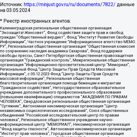
Источник:
https://minjust.gov.ru/ru/documents/7822/
данные
на
03.05.2024
* Реестр иностранных агентов:
Калининградская региональная общественная организация "Экозащита!-Женсовет", Фонд содействия защите прав и свобод граждан "Общественный вердикт", Фонд "Институт Развития Свободы Информации", Частное учреждение "Информационное агентство МЕМО. РУ", Региональная общественная организация "Общественная комиссия по сохранению наследия академика Сахарова", Фонд поддержки свободы прессы, Санкт-Петербургская общественная правозащитная организация "Гражданский контроль", Межрегиональная общественная организация "Информационно-просветительский центр "Мемориал", Региональный Фонд "Центр Защиты Прав Средств Массовой Информации", с 05.12.2023 Фонд "Центр Защиты Прав Средств массовой информации", Региональная общественная благотворительная организация помощи беженцам и мигрантам "Гражданское содействие", Негосударственное образовательное учреждение дополнительного профессионального образования (повышение квалификации) специалистов "АКАДЕМИЯ ПО ПРАВАМ ЧЕЛОВЕКА", Свердловская региональная общественная организация "Сутяжник", Автономная некоммерческая организация "Центр независимых социологических исследований", Союз общественных объединений "Российский исследовательский центр по правам человека", Региональное общественное учреждение научно-информационный центр "МЕМОРИАЛ", Некоммерческая организация "Фонд защиты гласности", Автономная некоммерческая организация "Институт прав человека", Городская общественная организация "Екатеринбургское общество "МЕМОРИАЛ", Городская общественная организация "Рязанское историко-просветительское и правозащитное общество "Мемориал" (Рязанский Мемориал), Челябинский региональный орган общественной самодеятельности – женское общественное объединение "Женщины Евразии", Челябинский региональный орган общественной самодеятельности "Уральская правозащитная группа", Фонд содействия защите здоровья и социальной справедливости имени Андрея Рылькова, Автономная Некоммерческая Организация "Аналитический Центр Юрия Левады", Автономная некоммерческая организация социальной поддержки населения "Проект Апрель", Региональная общественная организация помощи женщинам и детям, находящимся в кризисной ситуации "Информационно-методический центр "Анна", Фонд содействия развитию массовых коммуникаций и правовому просвещению "Так-так-Так", Фонд содействия устойчивому развитию "Серебряная тайга", Свердловский региональный общественный фонд социальных проектов "Новое время", "Idel.Реалии", Кавказ.Реалии, Крым.Реалии, Телеканал Настоящее Время, Татаро-башкирская служба Радио Свобода (Azatliq Radiosi), Радио Свободная Европа/Радио Свобода (PCE/PC), "Сибирь.Реалии", "Фактограф", Благотворительный фонд помощи осужденным и их семьям, Автономная некоммерческая организация "Институт глобализации и социальных движений", Фонд "В защиту прав заключенных", Частное учреждение "Центр поддержки и содействия развитию средств массовой информации", Пензенский региональный общественный благотворительный фонд "Гражданский союз", "Север.Реалии", Некоммерческая организация Фонд "Правовая инициатива", Общество с ограниченной ответственностью "Радио Свободная Европа/Радио Свобода", Чешское информационное агентство "MEDIUM-ORIENT", Красноярская региональная общественная организация "Мы против СПИДа", Камалягин Денис Николаевич, Маркелов Сергей Евгеньевич, Пономарев Лев Александрович, Савицкая Людмила Алексеевна, Автономная некоммерческая организация "Центр по работе с проблемой насилия "НАСИЛИЮ.НЕТ", Межрегиональный профессиональный союз работников здравоохранения "Альянс врачей", Юридическое лицо, зарегистрированное в Латвийской Республике, SIA "Medusa Project" (регистрационный номер 40103797863, дата регистрации 10.06.2014), Некоммерческая организация "Фонд по борьбе с коррупцией", Автономная некоммерческая организация "Институт права и публичной политики", Баданин Роман Сергеевич, Гликин Максим Александрович, Железнова Мария Михайловна, Лукьянова Юлия Сергеевна, Маетная Елизавета Витальевна, Маняхин Петр Борисович, Чуракова Ольга Владимировна, Ярош Юлия Петровна, Юридическое лицо "The Insider SIA", зарегистрированное в Риге, Латвийская Республика (дата регистрации 26.06.2015), являющееся администратором доменного имени интернет-издания "The Insider SIA", https://theins.ru, Постернак Алексей Евгеньевич, Рубин Михаил Аркадьевич, Анин Роман Александрович, Юридическое лицо Istories fonds, зарегистрированное в Латвийской Республике (регистрационный номер 50008295751, дата регистрации 24.02.2020), Великовский Дмитрий Александрович, Долинина Ирина Николаевна, Мароховская Алеся Алексеевна, Шлейнов Роман Юрьевич, Шмагун Олеся Валентиновна, Общество с ограниченной ответственностью "Альтаир 2021", Общество с ограниченной ответственностью "Вега 2021", Общество с ограниченной ответственностью "Главный редактор 2021", Общество с ограниченной ответственностью "Ромашки монолит", Важенков Артем Валерьевич, Ивановская областная общественная организация "Центр гендерных исследований", Гурман Юрий Альбертович, Медиапроект "ОВД-Инфо", Егоров Владимир Владимирович, Жилинский Владимир Александрович, Общество с ограниченной ответственностью "ЗП", Иванова София Юрьевна, Карезина Инна Павловна, Кильтау Екатерина Викторовна, Петров Алексей Викторович, Пискунов Сергей Евгеньевич, Смирнов Сергей Сергеевич, Тихонов Михаил Сергеевич, Общество с ограниченной ответственностью "ЖУРНАЛИСТ-ИНОСТРАННЫЙ АГЕНТ", Арапова Галина Юрьевна, Вольтская Татьяна Анатольевна, Американская компания "Mason G.E.S. Anonymous Foundation" (США), являющаяся владельцем интернет-издания https://mnews.world/, Компания "Stichting Bellingcat", зарегистрированная в Нидерландах (дата регистрации 11.07.2018), Захаров Андрей Вячеславович, Клепиковская Екатерина Дмитриевна, Общество с ограниченной ответственностью "МЕМО", Перл Роман Александрович, Симонов Евгений Алексеевич, Соловьева Елена Анатольевна, Сотников Даниил Владимирович, Сурначева Елизавета Дмитриевна, Автономная некоммерческая организация по защите прав человека и информированию населения "Якутия – Наше Мнение", Общество с ограниченной ответственностью "Москоу диджитал медиа", с 26.01.2023 Общество с ограниченной ответственностью "Чайка Белые сады", Ветошкина Валерия Валерьевна, Заговора Максим Александрович, Межрегиональное общественное движение "Российская ЛГБТ - сеть", Оленичев Максим Владимирович, Павлов Иван Юрьевич, Скворцова Елена Сергеевна, Общество с ограниченной ответственностью "Как бы инагент", Кочетков Игорь Викторович, Общество с ограниченной ответственностью "Честные выборы", Еланчик Олег Александрович, Общество с ограниченной ответственностью "Нобелевский призыв", Гималова Регина Эмилевна, Григорьев Андрей Валерьевич, Григорьева Алина Александровна, Ассоциация по содействию защите прав призывников, альтернативнослужащих и военнослужащих "Правозащитная группа "Гражданин.Армия.Право", Хисамова Регина Фаритовна, Автономная некоммерческая организация по реализации социально-правовых программ "Лилит", Дальневосточное общественное движение "Маяк", Санкт-Петербургская ЛГБТ-инициативная группа "Выход", Инициативная группа ЛГБТ+ "Реверс", Алексеев Андрей Викторович, Бекбулатова Таисия Львовна, Беляев Иван Михайлович, Владыкина Елена Сергеевна, Гельман Марат Александрович, Никульшина Вероника Юрьевна, Толоконникова Надежда Андреевна, Шендерович Виктор Анатольевич, Общество с ограниченной ответственностью "Данное сообщение", Общество с ограниченной ответственностью Издательский дом "Новая глава", Айнбиндер Александра Александровна, Московский комьюнити-центр для ЛГБТ+инициатив, Благотворительный фонд развития филантропии, Deutsche Welle (Германия, Kurt-Schumacher-Strasse 3, 53113 Bonn), Борзунова Мария Михайловна, Воробьев Виктор Викторович, Голубева Анна Львовна, Константинова Алла Михайловна, Малкова Ирина Владимировна, Мурадов Мурад Абдулгалимович, Осетинская Елизавета Николаевна, Понасенков Евгений Николаевич, Ганапольский Матвей Юрьевич, Киселев Евгений Алексеевич, Борухович Ирина Григорьевна, Дремин Иван Тимофеевич, Дубровский Дмитрий Викторович, Красноярская региональная общественная организация поддержки и развития альтернативных образовательных технологий и межкультурных коммуникаций "ИНТЕРРА", Маяковская Екатерина Алексеевна, Фейгин Марк Захарович, Филимонов Андрей Викторович, Дзугкоева Регина Николаевна, Доброхотов Роман Александрович, Дудь Юрий Александрович, Елкин Сергей Владимирович, Кругликов Кирилл Игоревич, Сабунаева Мария Леонидовна, Семенов Алексей Владимирович, Шаинян Карен Багратович, Шульман Екатерина Михайловна, Асафьев Артур Валерьевич, Вахштайн Виктор Семенович, Венедиктов Алексей Алексеевич, Лушникова Екатерина Евгеньевна, Волков Леонид Михайлович, Невзоров Александр Глебович, Пархоменко Сергей Борисович, Сироткин Ярослав Николаевич, Кара-Мурза Владимир Владимирович, Баранова Наталья Владимировна, Гозман Леонид Яковлевич, Кагарлицкий Борис Юльевич, Климарев Михаил Валерьевич, Милов Владимир Станиславович, Автономная некоммерческая организация Краснодарский центр современного искусства "Типография", Моргенштерн Алишер Тагирович, Соболь Любовь Эдуардовна, Общество с ограниченной ответственностью "ЛИЗА НОРМ", Каспаров Гарри Кимович, Ходорковский Михаил Борисович, Общество с ограниченной ответственностью "Апрельские тезисы", Данилович Ирина Брониславовна, Кашин Олег Владимирович, Петров Николай Владимирович, Пивоваров Алексей Владимирович, Соколов Михаил Владимирович, Цветкова Юлия Владимировна, Чичваркин Евгений Александрович, Комитет против пыток/Команда против пыток, Общество с ограниченной ответственностью "Первый научный", Общество с ограниченной ответственностью "Вертолет и ко", Белоцерковская Вероника Борисовна, Кац Максим Евгеньевич, Лазарева Татьяна Юрьевна, Шаведдинов Руслан Табризович, Яшин Илья Валерьевич, Общество с ограниченной ответственностью "Иноагент ААВ", Алешковский Дмитрий Петрович, Альбац Евгения Марковна, Быков Дмитрий Львович, Галямина Юлия Евгеньевна, Лойко Сергей Леонидович, Мартынов Кирилл Константинович, Медведев Сергей Александрович, Крашенинников Федор Геннадиевич, Гордеева Катерина Вл